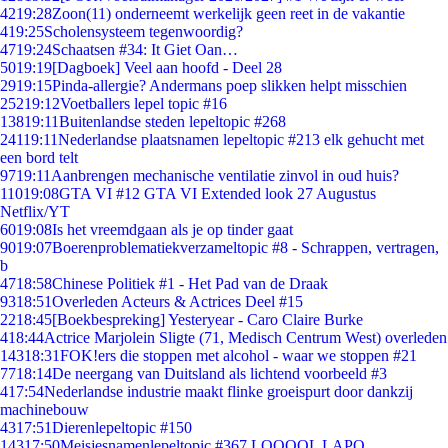
42
19:28
Zoon(11) onderneemt werkelijk geen reet in de vakantie
4
19:25
Scholensysteem tegenwoordig?
47
19:24
Schaatsen #34: It Giet Oan…
50
19:19
[Dagboek] Veel aan hoofd - Deel 28
29
19:15
Pinda-allergie? Andermans poep slikken helpt misschien
252
19:12
Voetballers lepel topic #16
138
19:11
Buitenlandse steden lepeltopic #268
241
19:11
Nederlandse plaatsnamen lepeltopic #213 elk gehucht met
een bord telt
97
19:11
Aanbrengen mechanische ventilatie zinvol in oud huis?
110
19:08
GTA VI #12 GTA VI Extended look 27 Augustus
Netflix/YT
60
19:08
Is het vreemdgaan als je op tinder gaat
90
19:07
Boerenproblematiekverzameltopic #8 - Schrappen, vertragen,
b
47
18:58
Chinese Politiek #1 - Het Pad van de Draak
93
18:51
Overleden Acteurs & Actrices Deel #15
22
18:45
[Boekbespreking] Yesteryear - Caro Claire Burke
4
18:44
Actrice Marjolein Sligte (71, Medisch Centrum West) overleden
143
18:31
FOK!ers die stoppen met alcohol - waar we stoppen #21
77
18:14
De neergang van Duitsland als lichtend voorbeeld #3
4
17:54
Nederlandse industrie maakt flinke groeispurt door dankzij
machinebouw
43
17:51
Dierenlepeltopic #150
143
17:50
Meisjesnamenlepeltopic #367 LOOOOL LAPO