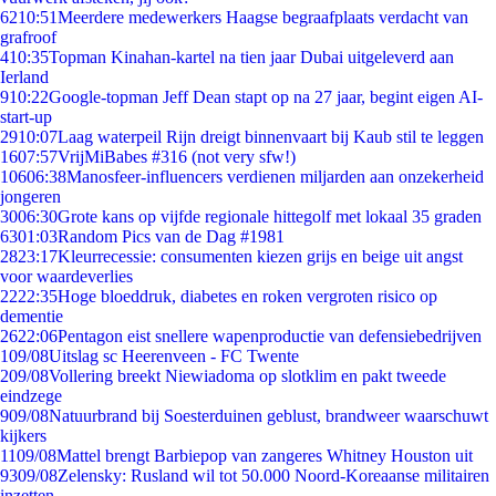
62
10:51
Meerdere medewerkers Haagse begraafplaats verdacht van
grafroof
4
10:35
Topman Kinahan-kartel na tien jaar Dubai uitgeleverd aan
Ierland
9
10:22
Google-topman Jeff Dean stapt op na 27 jaar, begint eigen AI-
start-up
29
10:07
Laag waterpeil Rijn dreigt binnenvaart bij Kaub stil te leggen
16
07:57
VrijMiBabes #316 (not very sfw!)
106
06:38
Manosfeer-influencers verdienen miljarden aan onzekerheid
jongeren
30
06:30
Grote kans op vijfde regionale hittegolf met lokaal 35 graden
63
01:03
Random Pics van de Dag #1981
28
23:17
Kleurrecessie: consumenten kiezen grijs en beige uit angst
voor waardeverlies
22
22:35
Hoge bloeddruk, diabetes en roken vergroten risico op
dementie
26
22:06
Pentagon eist snellere wapenproductie van defensiebedrijven
1
09/08
Uitslag sc Heerenveen - FC Twente
2
09/08
Vollering breekt Niewiadoma op slotklim en pakt tweede
eindzege
9
09/08
Natuurbrand bij Soesterduinen geblust, brandweer waarschuwt
kijkers
11
09/08
Mattel brengt Barbiepop van zangeres Whitney Houston uit
93
09/08
Zelensky: Rusland wil tot 50.000 Noord-Koreaanse militairen
inzetten