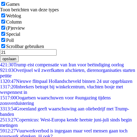
Games
Toon berichten van deze types
Weblog
Column
(P)review
Special
Poll
Scrollbar gebruiken
opslaan
4
21:30
Trump eist compensatie van Iran voor beëindiging oorlog
9
21:03
Overijssel wil zwerfkatten afschieten, dierenorganisaties starten
petitie
13
20:47
Nieuwe flitspaal Hollandscheveld binnen 24 uur opgeblazen
13
17:20
Inbrekers betrapt bij winkelcentrum, vluchten bosje met
wespennest in
15
17:00
Oogartsen waarschuwen voor #sungazing tijdens
zonsverduistering
33
13:54
Groenland geeft waarschuwing aan oliebedrijf met Trump-
banden
25
13:27
Copernicus: West-Europa kende heetste juni-juli sinds begin
metingen
59
12:27
Vuurwerkverbod is ingegaan maar veel mensen gaan toch
vuurwerk afsteken, jij ook?