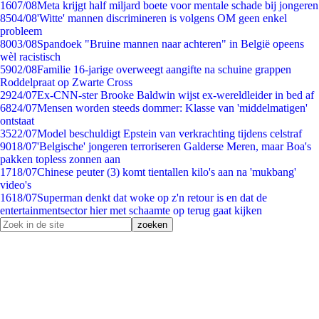
16
07/08
Meta krijgt half miljard boete voor mentale schade bij jongeren
85
04/08
'Witte' mannen discrimineren is volgens OM geen enkel
probleem
80
03/08
Spandoek "Bruine mannen naar achteren" in België opeens
wèl racistisch
59
02/08
Familie 16-jarige overweegt aangifte na schuine grappen
Roddelpraat op Zwarte Cross
29
24/07
Ex-CNN-ster Brooke Baldwin wijst ex-wereldleider in bed af
68
24/07
Mensen worden steeds dommer: Klasse van 'middelmatigen'
ontstaat
35
22/07
Model beschuldigt Epstein van verkrachting tijdens celstraf
90
18/07
'Belgische' jongeren terroriseren Galderse Meren, maar Boa's
pakken topless zonnen aan
17
18/07
Chinese peuter (3) komt tientallen kilo's aan na 'mukbang'
video's
16
18/07
Superman denkt dat woke op z'n retour is en dat de
entertainmentsector hier met schaamte op terug gaat kijken