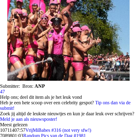
Submitter:
Bron:
ANP
47
Help ons; deel dit item als je het leuk vond
Heb je een hete scoop over een celebrity gespot?
Tip ons dan via de
submit!
Zoek jij altijd de leukste nieuwtjes en kun je daar leuk over schrijven?
Meld je aan als nieuwsposter!
Meest gelezen
107114
07:57
VrijMiBabes #316 (not very sfw!)
70898
01:03
Random Pics van de Dag #1981