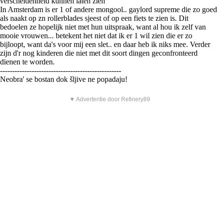
verscheidenheid kunnen laten zien"
In Amsterdam is er 1 of andere mongool.. gaylord supreme die zo goed
als naakt op zn rollerblades sjeest of op een fiets te zien is. Dit
bedoelen ze hopelijk niet met hun uitspraak, want al hou ik zelf van
mooie vrouwen... betekent het niet dat ik er 1 wil zien die er zo
bijloopt, want da's voor mij een slet.. en daar heb ik niks mee. Verder
zijn d'r nog kinderen die niet met dit soort dingen geconfronteerd
dienen te worden.
--------------------------------------------------
Neobra' se bostan dok šljive ne popadaju!
▼ Advertentie door Refinery89