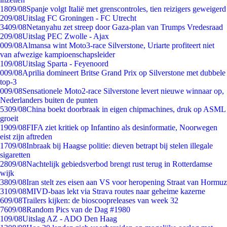
18
09/08
Spanje volgt Italië met grenscontroles, tien reizigers geweigerd
2
09/08
Uitslag FC Groningen - FC Utrecht
34
09/08
Netanyahu zet streep door Gaza-plan van Trumps Vredesraad
2
09/08
Uitslag PEC Zwolle - Ajax
0
09/08
Almansa wint Moto3-race Silverstone, Uriarte profiteert niet
van afwezige kampioenschapsleider
1
09/08
Uitslag Sparta - Feyenoord
0
09/08
Aprilia domineert Britse Grand Prix op Silverstone met dubbele
top-3
0
09/08
Sensationele Moto2-race Silverstone levert nieuwe winnaar op,
Nederlanders buiten de punten
53
09/08
China boekt doorbraak in eigen chipmachines, druk op ASML
groeit
19
09/08
FIFA ziet kritiek op Infantino als desinformatie, Noorwegen
eist zijn aftreden
17
09/08
Inbraak bij Haagse politie: dieven betrapt bij stelen illegale
sigaretten
28
09/08
Nachtelijk gebiedsverbod brengt rust terug in Rotterdamse
wijk
38
09/08
Iran stelt zes eisen aan VS voor heropening Straat van Hormuz
31
09/08
MIVD-baas lekt via Strava routes naar geheime kazerne
6
09/08
Trailers kijken: de bioscoopreleases van week 32
76
09/08
Random Pics van de Dag #1980
1
09/08
Uitslag AZ - ADO Den Haag