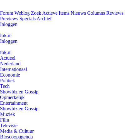
Forum
Weblog
Zoek
Actieve Items
Nieuws
Columns
Reviews
Previews
Specials
Archief
Inloggen
fok.nl
Inloggen
fok.nl
Actueel
Nederland
Internationaal
Economie
Politiek
Tech
Showbiz en Gossip
Opmerkelijk
Entertainment
Showbiz en Gossip
Muziek
Film
Televisie
Media & Cultuur
Bioscoopagenda