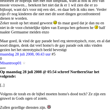
bedoelen ze hopelijk niet met hun uitspraak, want al hou ik zelf van
mooie vrouwen... betekent het niet dat ik er 1 wil zien die er zo
bijloopt, want da's voor mij een slet.. en daar heb ik niks mee. Verder
zijn d'r nog kinderen die niet met dit soort dingen geconfronteerd
dienen te worden.
Zeker nooit op het strand geweest
tis maar goed dat je dan nu en
niet in de voor-christelijke tijden van Europa ben geboren he
half
naakte Germaanse meiden enzo
Maar goed, ik vind de gay parade heel erg stereotypisch, roze, en al dat
soort dingen, denk dat veel homo's de gay parade ook niks vinden
gezien het het stereotypisch beeld bevestigt
maandag 28 juli 2008, 06:43 uur
#5
0
Misantroop01
quote:
Op maandag 28 juli 2008 @ 05:54 schreef NorthernStar het
volgende:
[..]
Volgens de torah en de bijbel moeten homo's dood toch? Ze zijn een
gruwel in Gods ogen of zoiets.
Zullen gezellige diensten zijn.