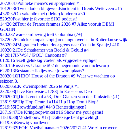
207
20:47
Politieke meme's en spotprenten #11
101
20:36
Twee doden bij geweldsincident in Drents Weiteveen #15
43
20:32
Op vakantie met (kleine) kinderen #30
5
20:30
Post hier je favoriete SHO podcast!
144
20:28
Tour de France femmes 2026 #7 Allez vooruit DEMI
GODIN
9
20:28
Zware aardbeving treft Colombia (7+)
187
20:26
Unieke aanpak stopt jarenlange overlast in Rotterdamse wijk
263
20:24
Migranten breken door grens naar Ceuta in Spanje,l #10
109
20:21
De Schatkamer van Beeld & Geluid #4
44
20:17
[NWS] / [POL] Cartoons #7
61
20:16
Jezelf gelukkig voelen als vrijgezelle vijftiger
5
20:15
Russia vs Ukraine #92 de hegemonie van unclescorp
62
20:13
Bestaan er liedjes over je woonplaats?
200
20:10
[HBO] House of the Dragon #9 Waar we wachten op
seizoen 3.
66
20:05
EK Zwemsporten 2026 te Parijs #1
23
20:03
[Live Eredivisie #1788] In Excelsiors Deo
276
20:01
[Duits voetbal #53] Drei Glatzen von der Tankstelle (-1)
136
19:58
Hip Hop Central #114 Hip Hop Don´t Stop!
53
19:55
[Crowdfunding] #443 Rentestijgingen?
287
19:47
De Kringloopwinkel #16 Show me your gems!
118
19:38
[Modelbouw #17] Dotteke,je bent geweldig!
62
19:35
Eeuwig voortleven
128
19:32
[FOK!Voetbalmanager 2026/2027] #1 We zijn er weer