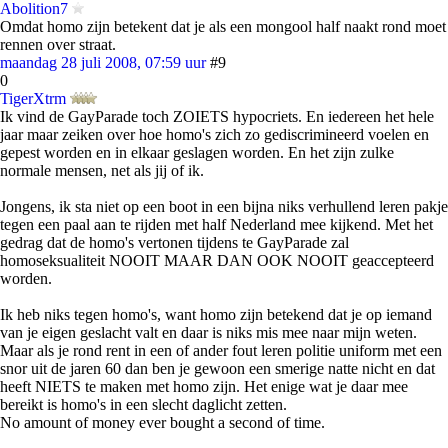
Abolition7
Omdat homo zijn betekent dat je als een mongool half naakt rond moet
rennen over straat.
maandag 28 juli 2008, 07:59 uur
#9
0
TigerXtrm
Ik vind de GayParade toch ZOIETS hypocriets. En iedereen het hele
jaar maar zeiken over hoe homo's zich zo gediscrimineerd voelen en
gepest worden en in elkaar geslagen worden. En het zijn zulke
normale mensen, net als jij of ik.
Jongens, ik sta niet op een boot in een bijna niks verhullend leren pakje
tegen een paal aan te rijden met half Nederland mee kijkend. Met het
gedrag dat de homo's vertonen tijdens te GayParade zal
homoseksualiteit NOOIT MAAR DAN OOK NOOIT geaccepteerd
worden.
Ik heb niks tegen homo's, want homo zijn betekend dat je op iemand
van je eigen geslacht valt en daar is niks mis mee naar mijn weten.
Maar als je rond rent in een of ander fout leren politie uniform met een
snor uit de jaren 60 dan ben je gewoon een smerige natte nicht en dat
heeft NIETS te maken met homo zijn. Het enige wat je daar mee
bereikt is homo's in een slecht daglicht zetten.
No amount of money ever bought a second of time.