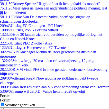
38
11:59
Britney Spears: "Ik geloof dat ik heb gefaald als moeder"
75
11:28
Meer agressie tegen een andersluidende politieke mening, laat
jij je intimideren?
58
11:13
Dikke Van Dale neemt 'vulvalippen' op: 'stigma op
schaamlippen doorbreken'
2
09:43
Uitslag FC Groningen - FC Utrecht
19
08:21
Uitslag PSV - Fortuna Sittard
13
23:56
Hoe 30 landen zich voorbereiden op mogelijke oorlog met
China en Noord-Korea
2
22:53
Uitslag PEC Zwolle - Ajax
1
22:52
Uitslag sc Heerenveen - FC Twente
30
22:47
NPO-manager Menno de Boer geschorst na dickpic in
groepsapp
13
22:23
Vrouw krijgt 30 maanden cel voor afpersing 12-jarige
misdienaar in kerk
28
22:00
RIVM vindt PFAS in al de geteste moedermelk, borstvoeding
blijft advies
2
09/08
Vollering breekt Niewiadoma op slotklim en pakt tweede
eindzege
38
09/08
Iran stelt zes eisen aan VS voor heropening Straat van Hormuz
53
09/08
Trump wil dat J.D. Vance hem in 2028 opvolgt
Forum
Forum
Scrollbar gebruiken