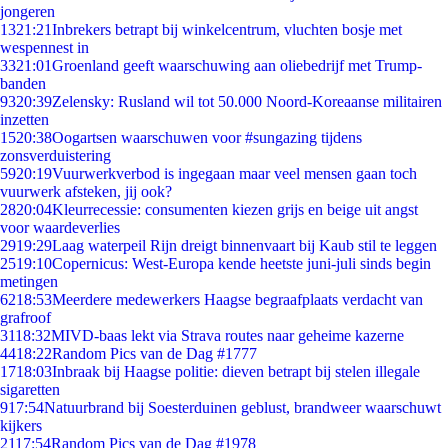
jongeren
13
21:21
Inbrekers betrapt bij winkelcentrum, vluchten bosje met
wespennest in
33
21:01
Groenland geeft waarschuwing aan oliebedrijf met Trump-
banden
93
20:39
Zelensky: Rusland wil tot 50.000 Noord-Koreaanse militairen
inzetten
15
20:38
Oogartsen waarschuwen voor #sungazing tijdens
zonsverduistering
59
20:19
Vuurwerkverbod is ingegaan maar veel mensen gaan toch
vuurwerk afsteken, jij ook?
28
20:04
Kleurrecessie: consumenten kiezen grijs en beige uit angst
voor waardeverlies
29
19:29
Laag waterpeil Rijn dreigt binnenvaart bij Kaub stil te leggen
25
19:10
Copernicus: West-Europa kende heetste juni-juli sinds begin
metingen
62
18:53
Meerdere medewerkers Haagse begraafplaats verdacht van
grafroof
31
18:32
MIVD-baas lekt via Strava routes naar geheime kazerne
44
18:22
Random Pics van de Dag #1777
17
18:03
Inbraak bij Haagse politie: dieven betrapt bij stelen illegale
sigaretten
9
17:54
Natuurbrand bij Soesterduinen geblust, brandweer waarschuwt
kijkers
21
17:54
Random Pics van de Dag #1978