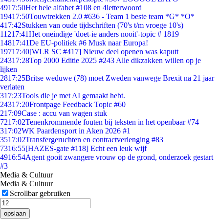
49
17:50
Het hele alfabet #108 en 4letterwoord
194
17:50
Touwtrekken 2.0 #636 - Team 1 beste team *G* *O*
4
17:42
Stukken van oude tijdschriften (70's t/m vroege 10's)
112
17:41
Het oneindige 'doet-ie anders nooit'-topic # 1819
148
17:41
De EU-politiek #6 Musk naar Europa!
197
17:40
[WLR SC #417] Nieuw deel openen was kaputt
243
17:28
Top 2000 Editie 2025 #243 Alle dikzakken willen op je
lijken
28
17:25
Britse weduwe (78) moet Zweden vanwege Brexit na 21 jaar
verlaten
3
17:23
Tools die je met AI gemaakt hebt.
243
17:20
Frontpage Feedback Topic #60
2
17:09
Case : accu van wagen stuk
72
17:02
Tenenkrommende fouten bij teksten in het openbaar #74
3
17:02
WK Paardensport in Aken 2026 #1
35
17:02
Transfergeruchten en contractverlenging #83
73
16:55
[HAZES-gate #118] Echt een leuk wijf
49
16:54
Agent gooit zwangere vrouw op de grond, onderzoek gestart
#3
Media & Cultuur
Media & Cultuur
Scrollbar gebruiken
opslaan