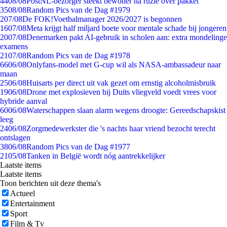
44
08/08
PostNL-bezorger steekt bewoner na ruzie over pakket
35
08/08
Random Pics van de Dag #1979
2
07/08
De FOK!Voetbalmanager 2026/2027 is begonnen
16
07/08
Meta krijgt half miljard boete voor mentale schade bij jongeren
20
07/08
Denemarken pakt AI-gebruik in scholen aan: extra mondelinge
examens
21
07/08
Random Pics van de Dag #1978
66
06/08
Onlyfans-model met G-cup wil als NASA-ambassadeur naar
maan
25
06/08
Huisarts per direct uit vak gezet om ernstig alcoholmisbruik
19
06/08
Drone met explosieven bij Duits vliegveld voedt vrees voor
hybride aanval
60
06/08
Waterschappen slaan alarm wegens droogte: Gereedschapskist
leeg
24
06/08
Zorgmedewerkster die 's nachts haar vriend bezocht terecht
ontslagen
38
06/08
Random Pics van de Dag #1977
21
05/08
Tanken in België wordt nóg aantrekkelijker
Laatste items
Laatste items
Toon berichten uit deze thema's
Actueel
Entertainment
Sport
Film & Tv