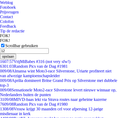
Weblog
Fotoboek
Prijsvragen
Contact
Colofon
Feedback
Tip de redactie
FOK!
FOK!
Scrollbar gebruiken
opslaan
16
07:57
VrijMiBabes #316 (not very sfw!)
63
01:03
Random Pics van de Dag #1981
0
09/08
Almansa wint Moto3-race Silverstone, Uriarte profiteert niet
van afwezige kampioenschapsleider
0
09/08
Aprilia domineert Britse Grand Prix op Silverstone met dubbele
top-3
0
09/08
Sensationele Moto2-race Silverstone levert nieuwe winnaar op,
Nederlanders buiten de punten
31
09/08
MIVD-baas lekt via Strava routes naar geheime kazerne
76
09/08
Random Pics van de Dag #1980
13
08/08
Vrouw krijgt 30 maanden cel voor afpersing 12-jarige
misdienaar in kerk