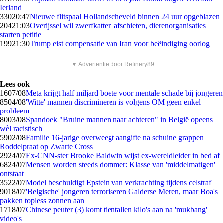
Ierland
330
20:47
Nieuwe flitspaal Hollandscheveld binnen 24 uur opgeblazen
204
21:03
Overijssel wil zwerfkatten afschieten, dierenorganisaties
starten petitie
199
21:30
Trump eist compensatie van Iran voor beëindiging oorlog
▼ Advertentie door Refinery89
Lees ook
16
07/08
Meta krijgt half miljard boete voor mentale schade bij jongeren
85
04/08
'Witte' mannen discrimineren is volgens OM geen enkel
probleem
80
03/08
Spandoek "Bruine mannen naar achteren" in België opeens
wèl racistisch
59
02/08
Familie 16-jarige overweegt aangifte na schuine grappen
Roddelpraat op Zwarte Cross
29
24/07
Ex-CNN-ster Brooke Baldwin wijst ex-wereldleider in bed af
68
24/07
Mensen worden steeds dommer: Klasse van 'middelmatigen'
ontstaat
35
22/07
Model beschuldigt Epstein van verkrachting tijdens celstraf
90
18/07
'Belgische' jongeren terroriseren Galderse Meren, maar Boa's
pakken topless zonnen aan
17
18/07
Chinese peuter (3) komt tientallen kilo's aan na 'mukbang'
video's