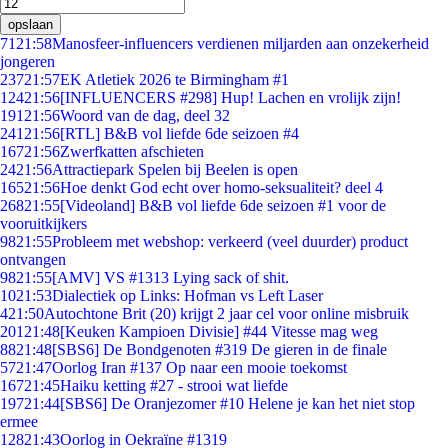
opslaan
71
21:58
Manosfeer-influencers verdienen miljarden aan onzekerheid
jongeren
237
21:57
EK Atletiek 2026 te Birmingham #1
124
21:56
[INFLUENCERS #298] Hup! Lachen en vrolijk zijn!
191
21:56
Woord van de dag, deel 32
241
21:56
[RTL] B&B vol liefde 6de seizoen #4
167
21:56
Zwerfkatten afschieten
24
21:56
Attractiepark Spelen bij Beelen is open
165
21:56
Hoe denkt God echt over homo-seksualiteit? deel 4
268
21:55
[Videoland] B&B vol liefde 6de seizoen #1 voor de
vooruitkijkers
98
21:55
Probleem met webshop: verkeerd (veel duurder) product
ontvangen
98
21:55
[AMV] VS #1313 Lying sack of shit.
10
21:53
Dialectiek op Links: Hofman vs Left Laser
4
21:50
Autochtone Brit (20) krijgt 2 jaar cel voor online misbruik
201
21:48
[Keuken Kampioen Divisie] #44 Vitesse mag weg
88
21:48
[SBS6] De Bondgenoten #319 De gieren in de finale
57
21:47
Oorlog Iran #137 Op naar een mooie toekomst
167
21:45
Haiku ketting #27 - strooi wat liefde
197
21:44
[SBS6] De Oranjezomer #10 Helene je kan het niet stop
ermee
128
21:43
Oorlog in Oekraïne #1319