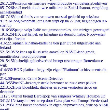
26
17:28
Pentagon eist snellere wapenproductie van defensiebedrijven
85
17:26
Israël meldt dood twee militairen in Zuid-Libanon, vergelding
aangekondigd
46
17:18
Vinted-foto's van vrouwen massaal gedeeld op seksfora
9
17:16
Google-topman Jeff Dean stapt op na 27 jaar, begint eigen AI-
start-up
18
16:36
Spanje volgt Italië met grenscontroles, tien reizigers geweigerd
19
16:26
FIFA ziet kritiek op Infantino als desinformatie, Noorwegen
eist zijn aftreden
4
16:22
Topman Kinahan-kartel na tien jaar Dubai uitgeleverd aan
Ierland
52
15:19
VS: kans op Russische aanval op NAVO-land groeit,
munitietekort wordt probleem
28
15:15
Nachtelijk gebiedsverbod brengt rust terug in Rotterdamse
wijk
4
14:35
XBOX platform krijgt zijn eigen "Platinum" achievements dit
jaar
2
14:28
Forensics: Crime Scene Detective
44
13:55
PostNL-bezorger steekt bewoner na ruzie over pakket
22
13:52
Hoge bloeddruk, diabetes en roken vergroten risico op
dementie
11
12:57
Mattel brengt Barbiepop van zangeres Whitney Houston uit
34
12:11
Netanyahu zet streep door Gaza-plan van Trumps Vredesraad
53
12:05
China boekt doorbraak in eigen chipmachines, druk op ASML
groeit