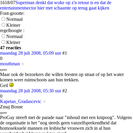
16
18/07
Superman denkt dat woke op z'n retour is en dat de
entertainmentsector hier met schaamte op terug gaat kijken
Font-grootte:
Normaal
Kleiner
regelhoogte :
Normaal
Kleiner
47 reacties
maandag 28 juli 2008, 05:09 uur
#1
0
mouthman
quote:
Maar ook de bezoekers die willen feesten op straat of op het water
komen weer ruimschoots aan hun trekken.
Geil
maandag 28 juli 2008, 05:30 uur
#2
0
Kapetan_Gradascevic
Zmaj Bosne
quote:
ProGay streeft met de parade naar "inhoud met een knipoog". Volgens
de organisatie is het "nog steeds geen vanzelfsprekendheid dat
homoseksuele mannen en lesbische vrouwen zich in al hun