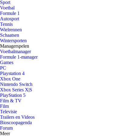
Sport
Voetbal
Formule 1
Autosport
Tennis
Wielrennen
Schaatsen
Wintersporten
Managerspelen
Voetbalmanager
Formule 1-manager
Games
PC
Playstation 4
Xbox One
Nintendo Switch
Xbox Series X|S
PlayStation 5
Film & TV
Film
Televisie
Trailers en Videos
Bioscoopagenda
Forum
Meer