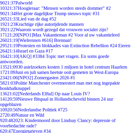
90
21:37
Palworld
103
21:37
Hoogleraar: "Mensen worden steeds dommer" #2
90
21:34
Het grote dagelijkse Trump nieuws topic #31
265
21:33
Lied van de dag #52
19
21:23
Krachtige rijke autorijdende mannen
39
21:22
Waarom wordt gezegd dat vrouwen socialer zijn?
171
21:20
[NPO1]Max Vakantieman #2 Voor al uw vakantieleed
260
21:19
[Wielrennen #616] Brennan!
295
21:19
Protesten en blokkades van Extinction Rebellion #24 Eieren
264
21:14
Israel en Gaza #17
164
21:10
[AKQ] #3384 Topic met vragen. En soms goede
antwoorden.
135
21:09
30 asielzoekers kosten 1 miljoen in hotel centrum Haarlem
17
21:09
Juni en juli samen heetste ooit gemeten in West-Europa
234
21:06
[NPO2] Zomergasten 2026 #1
58
21:03
Politie Manchester overmeestert man met nog ingepakte
honkbalknuppel
136
21:02
[Nederlands Elftal] Op naar Louis IV?
141
20:59
Nieuwe flitspaal in Hollandscheveld binnen 24 uur
opgeblazen
109
20:56
Nederlandse Politiek #725
27
20:49
Natuur en Wild
9
20:48
2023: Kindermoord door Lindsay Clancy: depressie of
voorbedachte rade?
6
20:47
Energietarieven #34