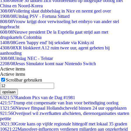
13
08/08
Hoe 30 landen zich voorbereiden op mogelijke oorlog met
China en Noord-Korea
3
08/08
Vollering slaat dubbelslag in Nice en neemt geel over
19
08/08
Uitslag PSV - Fortuna Sittard
8
08/08
Vrouw krijgt door verwisseling het embryo van ander stel
ingebracht
6
08/08
Nieuwe president De la Espriella gaat strijd aan met
drugskartels Colombia
14
08/08
Geen 'happy end' bij seksdate via Kinky.nl
43
08/08
XR blokkeert A12 ruim twee uur, agent gebeten bij
aanhouding
3
08/08
Uitslag NEC - Telstar
22
08/08
Jesus Simulator komt naar Nintendo Switch
Actieve items
Actieve items
Scrollbar gebruiken
opslaan
63
21:57
Random Pics van de Dag #1981
4
21:57
Trump eist compensatie van Iran voor beëindiging oorlog
13
21:56
Nieuwe flitspaal Hollandscheveld binnen 24 uur opgeblazen
9
21:56
Overijssel wil zwerfkatten afschieten, dierenorganisaties starten
petitie
30
21:30
Grote kans op vijfde regionale hittegolf met lokaal 35 graden
106
21:22
Manosfeer-influencers verdienen miljarden aan onzekerheid