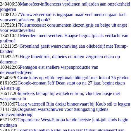
2434
06:38
Manosfeer-influencers verdienen miljarden aan onzekerheid
jongeren
1708
12:27
Vuurwerkverbod is ingegaan maar veel mensen gaan toch
vuurwerk afsteken, jij ook?
1375
23:17
Kleurrecessie: consumenten kiezen grijs en beige uit angst
voor waardeverlies
1345
10:51
Meerdere medewerkers Haagse begraafplaats verdacht van
grafroof
1321
13:54
Groenland geeft waarschuwing aan oliebedrijf met Trump-
banden
1158
22:35
Hoge bloeddruk, diabetes en roken vergroten risico op
dementie
1034
22:06
Pentagon eist snellere wapenproductie van
defensiebedrijven
854
06:30
Grote kans op vijfde regionale hittegolf met lokaal 35 graden
816
10:22
Google-topman Jeff Dean stapt op na 27 jaar, begint eigen
AI-start-up
766
17:20
Inbrekers betrapt bij winkelcentrum, vluchten bosje met
wespennest in
750
10:07
Laag waterpeil Rijn dreigt binnenvaart bij Kaub stil te leggen
714
17:00
Oogartsen waarschuwen voor #sungazing tijdens
zonsverduistering
637
13:27
Copernicus: West-Europa kende heetste juni-juli sinds begin
metingen
578
10:35
Topman Kinahan-kartel na tien jaar Dubai uitgeleverd aan