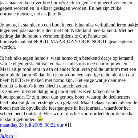
jaar maar zeiken over hoe homo's zich zo gediscrimineerd voelen en
gepest worden en in elkaar geslagen worden. En het zijn zulke
normale mensen, net als jij of ik.
Jongens, ik sta niet op een boot in een bijna niks verhullend leren pakje
tegen een paal aan te rijden met half Nederland mee kijkend. Met het
gedrag dat de homo's vertonen tijdens te GayParade zal
homoseksualiteit NOOIT MAAR DAN OOK NOOIT geaccepteerd
worden.
Ik heb niks tegen homo's, want homo zijn betekend dat je op iemand
van je eigen geslacht valt en daar is niks mis mee naar mijn weten.
Maar als je rond rent in een of ander fout leren politie uniform met een
snor uit de jaren 60 dan ben je gewoon een smerige natte nicht en dat
heeft NIETS te maken met homo zijn. Het enige wat je daar mee
bereikt is homo's in een slecht daglicht zetten.
Ik kan wel merken dat jij nog nooit bent wezen kijken naar de
botenparade. Er zijn meer dan genoeg boten waarop de deelnemers
heel fatsoenlijk en feestelijk zijn gekleed. Maar helaas komen alleen de
boten met de opvallende feestgangers in het journaal, waardoor het
scheve beeld ontstaat. Hier wordt dus het vooroordeel door de media
in stand gehouden.
maandag 28 juli 2008, 08:22 uur
#11
0
JaJoah