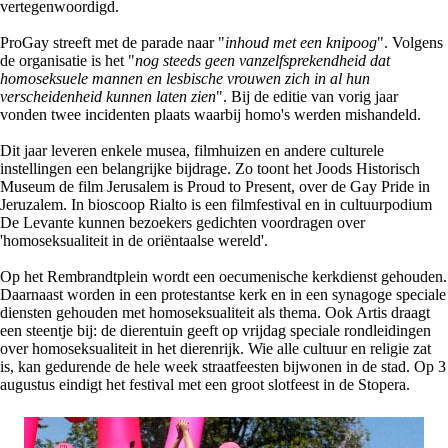
vertegenwoordigd.
ProGay streeft met de parade naar "
inhoud met een knipoog
". Volgens
de organisatie is het "
nog steeds geen vanzelfsprekendheid dat
homoseksuele mannen en lesbische vrouwen zich in al hun
verscheidenheid kunnen laten zien
". Bij de editie van vorig jaar
vonden twee incidenten plaats waarbij homo's werden mishandeld.
Dit jaar leveren enkele musea, filmhuizen en andere culturele
instellingen een belangrijke bijdrage. Zo toont het Joods Historisch
Museum de film Jerusalem is Proud to Present, over de Gay Pride in
Jeruzalem. In bioscoop Rialto is een filmfestival en in cultuurpodium
De Levante kunnen bezoekers gedichten voordragen over
'homoseksualiteit in de oriëntaalse wereld'.
Op het Rembrandtplein wordt een oecumenische kerkdienst gehouden.
Daarnaast worden in een protestantse kerk en in een synagoge speciale
diensten gehouden met homoseksualiteit als thema. Ook Artis draagt
een steentje bij: de dierentuin geeft op vrijdag speciale rondleidingen
over homoseksualiteit in het dierenrijk. Wie alle cultuur en religie zat
is, kan gedurende de hele week straatfeesten bijwonen in de stad. Op 3
augustus eindigt het festival met een groot slotfeest in de Stopera.