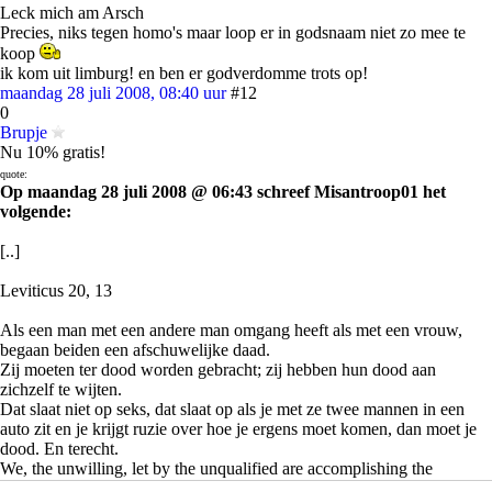
Leck mich am Arsch
Precies, niks tegen homo's maar loop er in godsnaam niet zo mee te
koop
ik kom uit limburg! en ben er godverdomme trots op!
maandag 28 juli 2008, 08:40 uur
#12
0
Brupje
Nu 10% gratis!
quote:
Op maandag 28 juli 2008 @ 06:43 schreef Misantroop01 het
volgende:
[..]
Leviticus 20, 13
Als een man met een andere man omgang heeft als met een vrouw,
begaan beiden een afschuwelijke daad.
Zij moeten ter dood worden gebracht; zij hebben hun dood aan
zichzelf te wijten.
Dat slaat niet op seks, dat slaat op als je met ze twee mannen in een
auto zit en je krijgt ruzie over hoe je ergens moet komen, dan moet je
dood. En terecht.
We, the unwilling, let by the unqualified are accomplishing the
impossible for the ungrateful