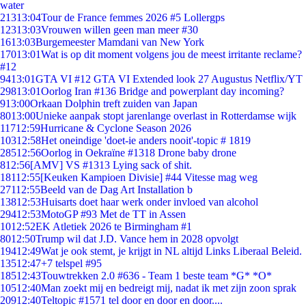
water
213
13:04
Tour de France femmes 2026 #5 Lollergps
123
13:03
Vrouwen willen geen man meer #30
16
13:03
Burgemeester Mamdani van New York
170
13:01
Wat is op dit moment volgens jou de meest irritante reclame?
#12
94
13:01
GTA VI #12 GTA VI Extended look 27 Augustus Netflix/YT
298
13:01
Oorlog Iran #136 Bridge and powerplant day incoming?
9
13:00
Orkaan Dolphin treft zuiden van Japan
80
13:00
Unieke aanpak stopt jarenlange overlast in Rotterdamse wijk
117
12:59
Hurricane & Cyclone Season 2026
103
12:58
Het oneindige 'doet-ie anders nooit'-topic # 1819
285
12:56
Oorlog in Oekraïne #1318 Drone baby drone
8
12:56
[AMV] VS #1313 Lying sack of shit.
181
12:55
[Keuken Kampioen Divisie] #44 Vitesse mag weg
271
12:55
Beeld van de Dag Art Installation b
138
12:53
Huisarts doet haar werk onder invloed van alcohol
294
12:53
MotoGP #93 Met de TT in Assen
10
12:52
EK Atletiek 2026 te Birmingham #1
80
12:50
Trump wil dat J.D. Vance hem in 2028 opvolgt
194
12:49
Wat je ook stemt, je krijgt in NL altijd Links Liberaal Beleid.
135
12:47
+7 telspel #95
185
12:43
Touwtrekken 2.0 #636 - Team 1 beste team *G* *O*
105
12:40
Man zoekt mij en bedreigt mij, nadat ik met zijn zoon sprak
209
12:40
Teltopic #1571 tel door en door en door....