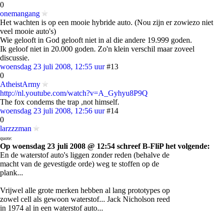
0
onemangang
Het wachten is op een mooie hybride auto. (Nou zijn er zowiezo niet
veel mooie auto's)
Wie gelooft in God gelooft niet in al die andere 19.999 goden.
Ik geloof niet in 20.000 goden. Zo'n klein verschil maar zoveel
discussie.
woensdag 23 juli 2008, 12:55 uur
#13
0
AtheistArmy
http://nl.youtube.com/watch?v=A_Gyhyu8P9Q
The fox condems the trap ,not himself.
woensdag 23 juli 2008, 12:56 uur
#14
0
larzzzman
quote:
Op woensdag 23 juli 2008 @ 12:54 schreef B-FliP het volgende:
En de waterstof auto's liggen zonder reden (behalve de
macht van de gevestigde orde) weg te stoffen op de
plank...
Vrijwel alle grote merken hebben al lang prototypes op
zowel cell als gewoon waterstof... Jack Nicholson reed
in 1974 al in een waterstof auto...