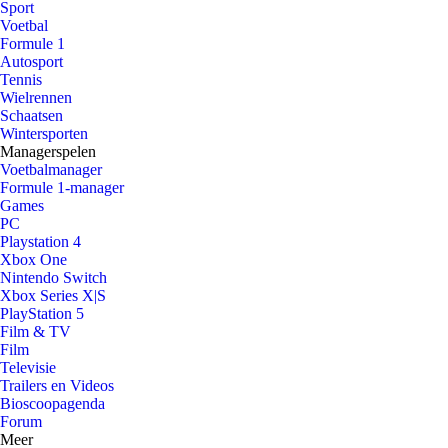
Sport
Voetbal
Formule 1
Autosport
Tennis
Wielrennen
Schaatsen
Wintersporten
Managerspelen
Voetbalmanager
Formule 1-manager
Games
PC
Playstation 4
Xbox One
Nintendo Switch
Xbox Series X|S
PlayStation 5
Film & TV
Film
Televisie
Trailers en Videos
Bioscoopagenda
Forum
Meer