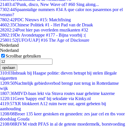
214
03:47
Punk, disco, New Wave of? #60 Sing along...
73
02:44
Spaanstalige nummers #34 A que calor nos pasaremos por el
verano?
78
02:42
PDC Nieuws #15: Matchfixing
46
02:35
Chinese Politiek #1 - Het Pad van de Draak
282
02:24
Post hier pas overleden muzikanten #32
28
02:19
De Avondetappe #177 - Bijna voorbij :(
258
01:52
[UFO/UAP] #16 The Age of Disclosure
Nederland
Nederland
Scrollbar gebruiken
opslaan
3
10:03
Inbraak bij Haagse politie: dieven betrapt bij stelen illegale
sigaretten
12
09:50
Nachtelijk gebiedsverbod brengt rust terug in Rotterdamse
wijk
18
07:36
MIVD-baas lekt via Strava routes naar geheime kazerne
12
20:11
Geen 'happy end' bij seksdate via Kinky.nl
41
19:57
XR blokkeert A12 ruim twee uur, agent gebeten bij
aanhouding
12
08/08
Broer 135 keer gestoken en gesneden: zes jaar cel en tbs voor
doodslag Gouda
21
08/08
RIVM vindt PFAS in al de geteste moedermelk, borstvoeding