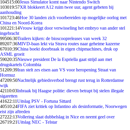
1045
15:00
Jesus Simulator komt naar Nintendo Switch
1030
19:57
XR blokkeert A12 ruim twee uur, agent gebeten bij
aanhouding
1017
23:46
Hoe 30 landen zich voorbereiden op mogelijke oorlog met
China en Noord-Korea
1012
21:14
Vrouw krijgt door verwisseling het embryo van ander stel
ingebracht
995
06:30
Trailers kijken: de bioscoopreleases van week 32
892
07:36
MIVD-baas lekt via Strava routes naar geheime kazerne
670
10:39
China boekt doorbraak in eigen chipmachines, druk op
ASML groeit
590
20:35
Nieuwe president De la Espriella gaat strijd aan met
drugskartels Colombia
512
09:39
Iran stelt zes eisen aan VS voor heropening Straat van
Hormuz
472
09:50
Nachtelijk gebiedsverbod brengt rust terug in Rotterdamse
wijk
421
10:03
Inbraak bij Haagse politie: dieven betrapt bij stelen illegale
sigaretten
416
22:11
Uitslag PSV - Fortuna Sittard
405
10:24
FIFA ziet kritiek op Infantino als desinformatie, Noorwegen
eist zijn aftreden
272
22:13
Vollering slaat dubbelslag in Nice en neemt geel over
267
19:21
Uitslag NEC - Telstar