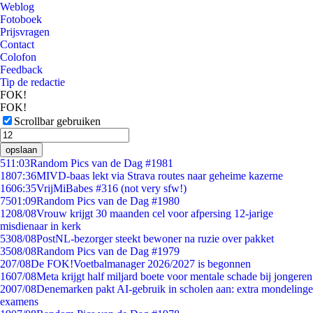
Weblog
Fotoboek
Prijsvragen
Contact
Colofon
Feedback
Tip de redactie
FOK!
FOK!
Scrollbar gebruiken
opslaan
5
11:03
Random Pics van de Dag #1981
18
07:36
MIVD-baas lekt via Strava routes naar geheime kazerne
16
06:35
VrijMiBabes #316 (not very sfw!)
75
01:09
Random Pics van de Dag #1980
12
08/08
Vrouw krijgt 30 maanden cel voor afpersing 12-jarige
misdienaar in kerk
53
08/08
PostNL-bezorger steekt bewoner na ruzie over pakket
35
08/08
Random Pics van de Dag #1979
2
07/08
De FOK!Voetbalmanager 2026/2027 is begonnen
16
07/08
Meta krijgt half miljard boete voor mentale schade bij jongeren
20
07/08
Denemarken pakt AI-gebruik in scholen aan: extra mondelinge
examens