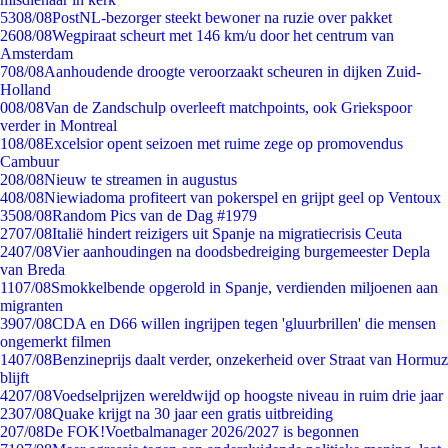
53
08/08
PostNL-bezorger steekt bewoner na ruzie over pakket
26
08/08
Wegpiraat scheurt met 146 km/u door het centrum van
Amsterdam
7
08/08
Aanhoudende droogte veroorzaakt scheuren in dijken Zuid-
Holland
0
08/08
Van de Zandschulp overleeft matchpoints, ook Griekspoor
verder in Montreal
1
08/08
Excelsior opent seizoen met ruime zege op promovendus
Cambuur
2
08/08
Nieuw te streamen in augustus
4
08/08
Niewiadoma profiteert van pokerspel en grijpt geel op Ventoux
35
08/08
Random Pics van de Dag #1979
27
07/08
Italië hindert reizigers uit Spanje na migratiecrisis Ceuta
24
07/08
Vier aanhoudingen na doodsbedreiging burgemeester Depla
van Breda
11
07/08
Smokkelbende opgerold in Spanje, verdienden miljoenen aan
migranten
39
07/08
CDA en D66 willen ingrijpen tegen 'gluurbrillen' die mensen
ongemerkt filmen
14
07/08
Benzineprijs daalt verder, onzekerheid over Straat van Hormuz
blijft
42
07/08
Voedselprijzen wereldwijd op hoogste niveau in ruim drie jaar
23
07/08
Quake krijgt na 30 jaar een gratis uitbreiding
2
07/08
De FOK!Voetbalmanager 2026/2027 is begonnen