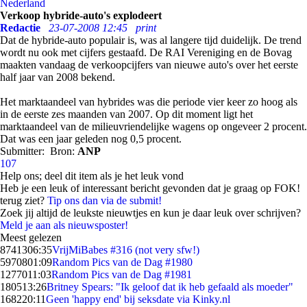
Nederland
Verkoop hybride-auto's explodeert
Redactie
23-07-2008 12:45
print
Dat de hybride-auto populair is, was al langere tijd duidelijk. De trend
wordt nu ook met cijfers gestaafd. De RAI Vereniging en de Bovag
maakten vandaag de verkoopcijfers van nieuwe auto's over het eerste
half jaar van 2008 bekend.
Het marktaandeel van hybrides was die periode vier keer zo hoog als
in de eerste zes maanden van 2007. Op dit moment ligt het
marktaandeel van de milieuvriendelijke wagens op ongeveer 2 procent.
Dat was een jaar geleden nog 0,5 procent.
Submitter:
Bron:
ANP
107
Help ons; deel dit item als je het leuk vond
Heb je een leuk of interessant bericht gevonden dat je graag op FOK!
terug ziet?
Tip ons dan via de submit!
Zoek jij altijd de leukste nieuwtjes en kun je daar leuk over schrijven?
Meld je aan als nieuwsposter!
Meest gelezen
87413
06:35
VrijMiBabes #316 (not very sfw!)
59708
01:09
Random Pics van de Dag #1980
12770
11:03
Random Pics van de Dag #1981
1805
13:26
Britney Spears: "Ik geloof dat ik heb gefaald als moeder"
1682
20:11
Geen 'happy end' bij seksdate via Kinky.nl