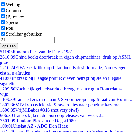
Weblog
Column
(P)review
Special
Poll
Scrollbar gebruiken
opslaan
5
11:03
Random Pics van de Dag #1981
26
10:39
China boekt doorbraak in eigen chipmachines, druk op ASML
groeit
12
10:24
FIFA ziet kritiek op Infantino als desinformatie, Noorwegen
eist zijn aftreden
4
10:03
Inbraak bij Haagse politie: dieven betrapt bij stelen illegale
sigaretten
12
09:50
Nachtelijk gebiedsverbod brengt rust terug in Rotterdamse
wijk
11
09:39
Iran stelt zes eisen aan VS voor heropening Straat van Hormuz
18
07:36
MIVD-baas lekt via Strava routes naar geheime kazerne
16
06:35
VrijMiBabes #316 (not very sfw!)
6
06:30
Trailers kijken: de bioscoopreleases van week 32
75
01:09
Random Pics van de Dag #1980
1
00:01
Uitslag AZ - ADO Den Haag
10
23:46
Hoe 30 landen zich voorbereiden op mogelijke oorlog met