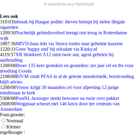
▼ Advertentie door Refinery89
Lees ook
3
10:03
Inbraak bij Haagse politie: dieven betrapt bij stelen illegale
sigaretten
12
09:50
Nachtelijk gebiedsverbod brengt rust terug in Rotterdamse
wijk
18
07:36
MIVD-baas lekt via Strava routes naar geheime kazerne
12
20:11
Geen 'happy end' bij seksdate via Kinky.nl
41
19:57
XR blokkeert A12 ruim twee uur, agent gebeten bij
aanhouding
12
08/08
Broer 135 keer gestoken en gesneden: zes jaar cel en tbs voor
doodslag Gouda
21
08/08
RIVM vindt PFAS in al de geteste moedermelk, borstvoeding
blijft advies
12
08/08
Vrouw krijgt 30 maanden cel voor afpersing 12-jarige
misdienaar in kerk
53
08/08
PostNL-bezorger steekt bewoner na ruzie over pakket
26
08/08
Wegpiraat scheurt met 146 km/u door het centrum van
Amsterdam
Font-grootte:
Normaal
Kleiner
regelhoogte :