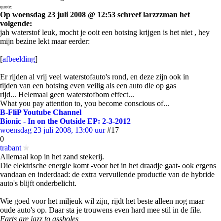
quote:
Op woensdag 23 juli 2008 @ 12:53 schreef larzzzman het
volgende:
jah waterstof leuk, mocht je ooit een botsing krijgen is het niet , hey
mijn bezine lekt maar eerder:
[
afbeelding
]
Er rijden al vrij veel waterstofauto's rond, en deze zijn ook in
tijden van een botsing even veilig als een auto die op gas
rijd... Helemaal geen waterstofbom effect...
What you pay attention to, you become conscious of...
B-FliP Youtube Channel
Bionic - In on the Outside EP: 2-3-2012
woensdag 23 juli 2008, 13:00 uur
#17
0
trabant
Allemaal kop in het zand stekerij.
Die elektrische energie komt -voor het in het draadje gaat- ook ergens
vandaan en inderdaad: de extra vervuilende productie van de hybride
auto's blijft onderbelicht.
Wie goed voor het miljeuk wil zijn, rijdt het beste alleen nog maar
oude auto's op. Daar sta je trouwens even hard mee stil in de file.
Farts are jazz to assholes