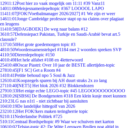
129
11:12
Post hier zo vaak mogelijk om 11:11 #39 Vanz11
140
11:08
Meisjesnamenlepeltopic #367 LOOOOL LAPO
114
11:07
[FOK!Voetbalmanager 2026/2027] #1 We zijn er weer
146
11:01
Jonge Cambridge professor stapt op na claims over plagiaat
en leugens
114
10:58
[DAGBOEK] De weg naar balans #12
36
10:57
Defensiepact Pakistan, Turkije en Saudi-Arabië bevat art.5
clausule?
137
10:50
Het grote goedemorgen topic #3
48
10:50
Woordensamenstelspel #1184 met 2 woorden spreken SVP
41
10:50
Dierenlepeltopic #150
40
10:49
Het hele alfabet #108 en 4letterwoord
254
10:48
Oscar Piastri: Over 10 jaar de BESTE allertijden-topic
278
10:45
[F1 SC] Get a Room #4
14
10:41
Petitie behoud npo 5 Soul & Jazz
126
10:41
Koopzegels sparen bij AH duurt straks 2x zo lang
271
10:40
[NET5] Het blok 2026 #32 Blokkendozen
279
10:33
Het enige echte LEGO-topic #45 LEGOOOOOOOOOOO
128
10:26
[SBS6] De Bondgenoten #318 Een klein kusje moet kunnen
2
10:23
LG nas n1t1 - niet zichtbaar bij aansluiten
104
10:19
De landelijke hittegolf van 2026
232
10:12
Het FOK!kers maken teringherrie topic
92
10:11
Nederlandse Politiek #725
5
10:11
Centraal Bordspeltopic #9 Waar we schuiven met karton
106
10:02
Telstar-topic #2: De Witte Leeuwen Brullen nog altijd in