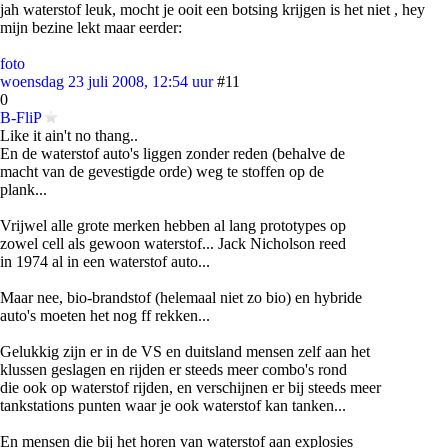
jah waterstof leuk, mocht je ooit een botsing krijgen is het niet , hey
mijn bezine lekt maar eerder:
foto
woensdag 23 juli 2008, 12:54 uur
#11
0
B-FliP
Like it ain't no thang..
En de waterstof auto's liggen zonder reden (behalve de
macht van de gevestigde orde) weg te stoffen op de
plank...
Vrijwel alle grote merken hebben al lang prototypes op
zowel cell als gewoon waterstof... Jack Nicholson reed
in 1974 al in een waterstof auto...
Maar nee, bio-brandstof (helemaal niet zo bio) en hybride
auto's moeten het nog ff rekken...
Gelukkig zijn er in de VS en duitsland mensen zelf aan het
klussen geslagen en rijden er steeds meer combo's rond
die ook op waterstof rijden, en verschijnen er bij steeds meer
tankstations punten waar je ook waterstof kan tanken...
En mensen die bij het horen van waterstof aan explosies