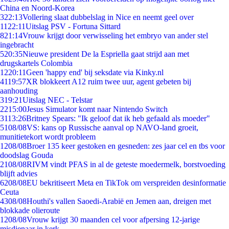
China en Noord-Korea
3
22:13
Vollering slaat dubbelslag in Nice en neemt geel over
11
22:11
Uitslag PSV - Fortuna Sittard
8
21:14
Vrouw krijgt door verwisseling het embryo van ander stel
ingebracht
5
20:35
Nieuwe president De la Espriella gaat strijd aan met
drugskartels Colombia
12
20:11
Geen 'happy end' bij seksdate via Kinky.nl
41
19:57
XR blokkeert A12 ruim twee uur, agent gebeten bij
aanhouding
3
19:21
Uitslag NEC - Telstar
22
15:00
Jesus Simulator komt naar Nintendo Switch
31
13:26
Britney Spears: "Ik geloof dat ik heb gefaald als moeder"
51
08/08
VS: kans op Russische aanval op NAVO-land groeit,
munitietekort wordt probleem
12
08/08
Broer 135 keer gestoken en gesneden: zes jaar cel en tbs voor
doodslag Gouda
21
08/08
RIVM vindt PFAS in al de geteste moedermelk, borstvoeding
blijft advies
62
08/08
EU bekritiseert Meta en TikTok om verspreiden desinformatie
Ceuta
43
08/08
Houthi's vallen Saoedi-Arabië en Jemen aan, dreigen met
blokkade olieroute
12
08/08
Vrouw krijgt 30 maanden cel voor afpersing 12-jarige
misdienaar in kerk