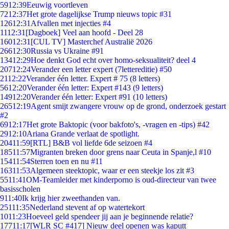
59
12:39
Eeuwig voortleven
72
12:37
Het grote dagelijkse Trump nieuws topic #31
126
12:31
Afvallen met injecties #4
11
12:31
[Dagboek] Veel aan hoofd - Deel 28
160
12:31
[CUL TV] Masterchef Australië 2026
266
12:30
Russia vs Ukraine #91
134
12:29
Hoe denkt God echt over homo-seksualiteit? deel 4
207
12:24
Verander een letter expert (7lettereditie) #50
21
12:22
Verander één letter. Expert # 75 (8 letters)
56
12:20
Verander één letter: Expert #143 (9 letters)
149
12:20
Verander één letter: Expert #91 (10 letters)
265
12:19
Agent smijt zwangere vrouw op de grond, onderzoek gestart
#2
69
12:17
Het grote Baktopic (voor bakfoto's, -vragen en -tips) #42
29
12:10
Ariana Grande verlaat de spotlight.
204
11:59
[RTL] B&B vol liefde 6de seizoen #4
185
11:57
Migranten breken door grens naar Ceuta in Spanje,l #10
154
11:54
Sterren toen en nu #11
163
11:53
Algemeen steektopic, waar er een steekje los zit #3
55
11:41
OM-Teamleider met kinderporno is oud-directeur van twee
basisscholen
9
11:40
Ik krijg hier zweethanden van.
251
11:35
Nederland stevent af op watertekort
10
11:23
Hoeveel geld spendeer jij aan je beginnende relatie?
177
11:17
[WLR SC #417] Nieuw deel openen was kaputt