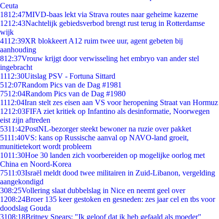
Ceuta
18
12:47
MIVD-baas lekt via Strava routes naar geheime kazerne
12
12:43
Nachtelijk gebiedsverbod brengt rust terug in Rotterdamse
wijk
41
12:39
XR blokkeert A12 ruim twee uur, agent gebeten bij
aanhouding
8
12:37
Vrouw krijgt door verwisseling het embryo van ander stel
ingebracht
11
12:30
Uitslag PSV - Fortuna Sittard
5
12:07
Random Pics van de Dag #1981
75
12:04
Random Pics van de Dag #1980
11
12:04
Iran stelt zes eisen aan VS voor heropening Straat van Hormuz
12
12:03
FIFA ziet kritiek op Infantino als desinformatie, Noorwegen
eist zijn aftreden
53
11:42
PostNL-bezorger steekt bewoner na ruzie over pakket
51
11:40
VS: kans op Russische aanval op NAVO-land groeit,
munitietekort wordt probleem
10
11:30
Hoe 30 landen zich voorbereiden op mogelijke oorlog met
China en Noord-Korea
75
11:03
Israël meldt dood twee militairen in Zuid-Libanon, vergelding
aangekondigd
3
08:25
Vollering slaat dubbelslag in Nice en neemt geel over
12
08:24
Broer 135 keer gestoken en gesneden: zes jaar cel en tbs voor
doodslag Gouda
31
08:18
Britney Spears: "Ik geloof dat ik heb gefaald als moeder"