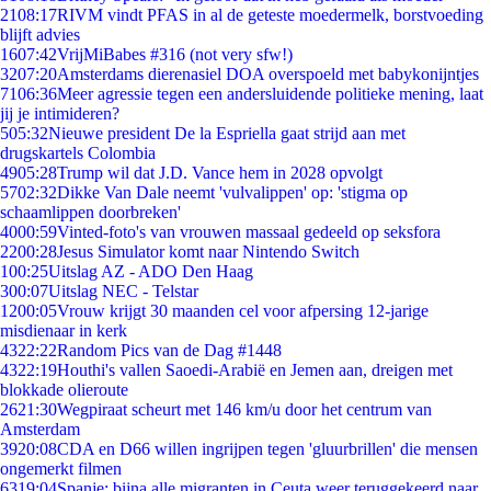
21
08:17
RIVM vindt PFAS in al de geteste moedermelk, borstvoeding
blijft advies
16
07:42
VrijMiBabes #316 (not very sfw!)
32
07:20
Amsterdams dierenasiel DOA overspoeld met babykonijntjes
71
06:36
Meer agressie tegen een andersluidende politieke mening, laat
jij je intimideren?
5
05:32
Nieuwe president De la Espriella gaat strijd aan met
drugskartels Colombia
49
05:28
Trump wil dat J.D. Vance hem in 2028 opvolgt
57
02:32
Dikke Van Dale neemt 'vulvalippen' op: 'stigma op
schaamlippen doorbreken'
40
00:59
Vinted-foto's van vrouwen massaal gedeeld op seksfora
22
00:28
Jesus Simulator komt naar Nintendo Switch
1
00:25
Uitslag AZ - ADO Den Haag
3
00:07
Uitslag NEC - Telstar
12
00:05
Vrouw krijgt 30 maanden cel voor afpersing 12-jarige
misdienaar in kerk
43
22:22
Random Pics van de Dag #1448
43
22:19
Houthi's vallen Saoedi-Arabië en Jemen aan, dreigen met
blokkade olieroute
26
21:30
Wegpiraat scheurt met 146 km/u door het centrum van
Amsterdam
39
20:08
CDA en D66 willen ingrijpen tegen 'gluurbrillen' die mensen
ongemerkt filmen
63
19:04
Spanje: bijna alle migranten in Ceuta weer teruggekeerd naar