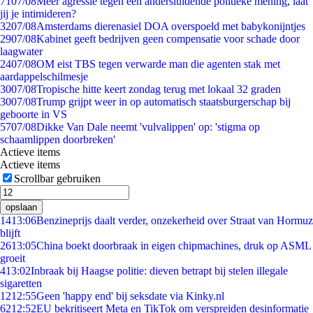
71
07/08
Meer agressie tegen een andersluidende politieke mening, laat
jij je intimideren?
32
07/08
Amsterdams dierenasiel DOA overspoeld met babykonijntjes
29
07/08
Kabinet geeft bedrijven geen compensatie voor schade door
laagwater
24
07/08
OM eist TBS tegen verwarde man die agenten stak met
aardappelschilmesje
30
07/08
Tropische hitte keert zondag terug met lokaal 32 graden
30
07/08
Trump grijpt weer in op automatisch staatsburgerschap bij
geboorte in VS
57
07/08
Dikke Van Dale neemt 'vulvalippen' op: 'stigma op
schaamlippen doorbreken'
Actieve items
Actieve items
Scrollbar gebruiken
opslaan
14
13:06
Benzineprijs daalt verder, onzekerheid over Straat van Hormuz
blijft
26
13:05
China boekt doorbraak in eigen chipmachines, druk op ASML
groeit
4
13:02
Inbraak bij Haagse politie: dieven betrapt bij stelen illegale
sigaretten
12
12:55
Geen 'happy end' bij seksdate via Kinky.nl
62
12:52
EU bekritiseert Meta en TikTok om verspreiden desinformatie