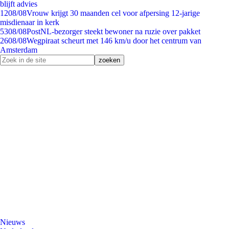
blijft advies
12
08/08
Vrouw krijgt 30 maanden cel voor afpersing 12-jarige
misdienaar in kerk
53
08/08
PostNL-bezorger steekt bewoner na ruzie over pakket
26
08/08
Wegpiraat scheurt met 146 km/u door het centrum van
Amsterdam
Nieuws