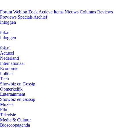
Forum
Weblog
Zoek
Actieve Items
Nieuws
Columns
Reviews
Previews
Specials
Archief
Inloggen
fok.nl
Inloggen
fok.nl
Actueel
Nederland
Internationaal
Economie
Politiek
Tech
Showbiz en Gossip
Opmerkelijk
Entertainment
Showbiz en Gossip
Muziek
Film
Televisie
Media & Cultuur
Bioscoopagenda