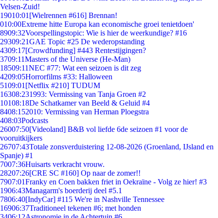
Velsen-Zuid!
190
10:01
[Wielrennen #616] Brennan!
0
10:00
Extreme hitte Europa kan economische groei tenietdoen'
89
09:32
Voorspellingstopic: Wie is hier de weerkundige? #16
293
09:21
GAE Topic #25 De wederopstanding
43
09:17
[Crowdfunding] #443 Rentestijgingen?
37
09:11
Masters of the Universe (He-Man)
185
09:11
NEC #77: Wat een seizoen is dit zeg
42
09:05
Horrorfilms #33: Halloween
51
09:01
[Netflix #210] TUDUM
163
08:23
1993: Vermissing van Tanja Groen #2
101
08:18
De Schatkamer van Beeld & Geluid #4
84
08:15
2010: Vermissing van Herman Ploegstra
4
08:03
Podcasts
260
07:50
[Videoland] B&B vol liefde 6de seizoen #1 voor de
vooruitkijkers
267
07:43
Totale zonsverduistering 12-08-2026 (Groenland, IJsland en
Spanje) #1
70
07:36
Huisarts verkracht vrouw.
282
07:26
[CRE SC #160] Op naar de zomer!!
79
07:01
Franky en Coen bakken friet in Oekraïne - Volg ze hier! #3
19
06:43
Managarm's boerderij deel #5.1
78
06:40
[IndyCar] #115 We're in Nashville Tennessee
169
06:37
Traditioneel tekenen #6; met honden
34
06:12
Astronomie in de Achtertuin #6