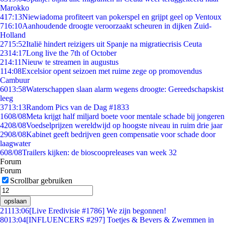
Marokko
4
17:13
Niewiadoma profiteert van pokerspel en grijpt geel op Ventoux
7
16:10
Aanhoudende droogte veroorzaakt scheuren in dijken Zuid-
Holland
27
15:52
Italië hindert reizigers uit Spanje na migratiecrisis Ceuta
23
14:17
Long live the 7th of October
2
14:11
Nieuw te streamen in augustus
1
14:08
Excelsior opent seizoen met ruime zege op promovendus
Cambuur
60
13:58
Waterschappen slaan alarm wegens droogte: Gereedschapskist
leeg
37
13:13
Random Pics van de Dag #1833
16
08/08
Meta krijgt half miljard boete voor mentale schade bij jongeren
42
08/08
Voedselprijzen wereldwijd op hoogste niveau in ruim drie jaar
29
08/08
Kabinet geeft bedrijven geen compensatie voor schade door
laagwater
6
08/08
Trailers kijken: de bioscoopreleases van week 32
Forum
Forum
Scrollbar gebruiken
opslaan
211
13:06
[Live Eredivisie #1786] We zijn begonnen!
80
13:04
[INFLUENCERS #297] Toetjes & Bevers & Zwemmen in