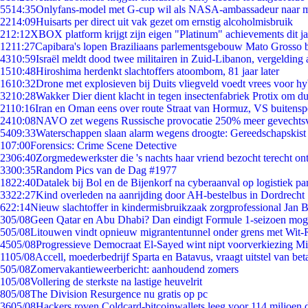
55
14:35
Onlyfans-model met G-cup wil als NASA-ambassadeur naar 
22
14:09
Huisarts per direct uit vak gezet om ernstig alcoholmisbruik
2
12:12
XBOX platform krijgt zijn eigen "Platinum" achievements dit ja
12
11:27
Capibara's lopen Braziliaans parlementsgebouw Mato Grosso 
43
10:59
Israël meldt dood twee militairen in Zuid-Libanon, vergeldin
15
10:48
Hiroshima herdenkt slachtoffers atoombom, 81 jaar later
16
10:32
Drone met explosieven bij Duits vliegveld voedt vrees voor hy
32
10:28
Wakker Dier dient klacht in tegen insectenfabriek Protix om 
21
10:16
Iran en Oman eens over route Straat van Hormuz, VS buitensp
24
10:08
NAVO zet wegens Russische provocatie 250% meer gevechtsvl
54
09:33
Waterschappen slaan alarm wegens droogte: Gereedschapskist
1
07:00
Forensics: Crime Scene Detective
23
06:40
Zorgmedewerkster die 's nachts haar vriend bezocht terecht on
33
00:35
Random Pics van de Dag #1977
18
22:40
Datalek bij Bol en de Bijenkorf na cyberaanval op logistiek pa
33
22:27
Kind overleden na aanrijding door AH-bestelbus in Dordrecht
6
22:14
Nieuw slachtoffer in kindermisbruikzaak zorgprofessional Jan B
3
05/08
Geen Qatar en Abu Dhabi? Dan eindigt Formule 1-seizoen moge
5
05/08
Litouwen vindt opnieuw migrantentunnel onder grens met Wit-
45
05/08
Progressieve Democraat El-Sayed wint nipt voorverkiezing M
11
05/08
Accell, moederbedrijf Sparta en Batavus, vraagt uitstel van bet
5
05/08
Zomervakantieweerbericht: aanhoudend zomers
1
05/08
Vollering de sterkste na lastige heuvelrit
8
05/08
The Division Resurgence nu gratis op pc
36
05/08
Hackers roven Coldcard-bitcoinwallets leeg voor 114 miljoen d