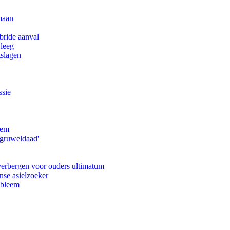
maan
bride aanval
 leeg
tslagen
ssie
eem
'gruweldaad'
 verbergen voor ouders ultimatum
nse asielzoeker
obleem