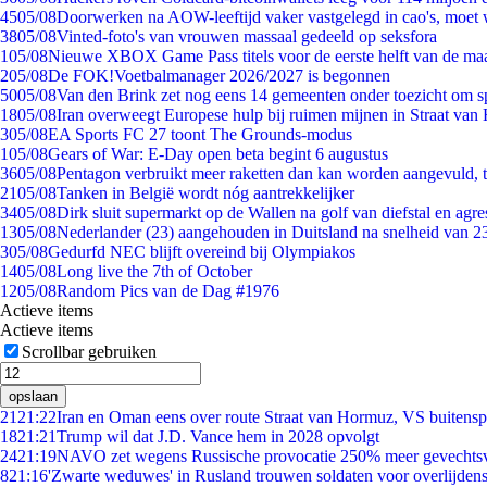
45
05/08
Doorwerken na AOW-leeftijd vaker vastgelegd in cao's, moet
38
05/08
Vinted-foto's van vrouwen massaal gedeeld op seksfora
1
05/08
Nieuwe XBOX Game Pass titels voor de eerste helft van de ma
2
05/08
De FOK!Voetbalmanager 2026/2027 is begonnen
50
05/08
Van den Brink zet nog eens 14 gemeenten onder toezicht om s
18
05/08
Iran overweegt Europese hulp bij ruimen mijnen in Straat va
3
05/08
EA Sports FC 27 toont The Grounds-modus
1
05/08
Gears of War: E-Day open beta begint 6 augustus
36
05/08
Pentagon verbruikt meer raketten dan kan worden aangevuld, t
21
05/08
Tanken in België wordt nóg aantrekkelijker
34
05/08
Dirk sluit supermarkt op de Wallen na golf van diefstal en agre
13
05/08
Nederlander (23) aangehouden in Duitsland na snelheid van 
3
05/08
Gedurfd NEC blijft overeind bij Olympiakos
14
05/08
Long live the 7th of October
12
05/08
Random Pics van de Dag #1976
Actieve items
Actieve items
Scrollbar gebruiken
opslaan
21
21:22
Iran en Oman eens over route Straat van Hormuz, VS buitensp
18
21:21
Trump wil dat J.D. Vance hem in 2028 opvolgt
24
21:19
NAVO zet wegens Russische provocatie 250% meer gevechtsvl
8
21:16
'Zwarte weduwes' in Rusland trouwen soldaten voor overlijdens