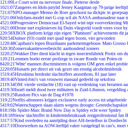
1
21:09
Le Court wint na nerveuze finale, Pieterse derde
10
21:07
Zangeres en Idols-jurylid Jerney Kaagman op 79-jarige leeftij
7
21:07
NPO-manager Menno de Boer geschorst na dickpic in groepsa
55
21:06
Onlyfans-model met G-cup wil als NASA-ambassadeur naar 
45
21:00
Progressieve Democraat El-Sayed wint nipt voorverkiezing M
16
21:00
Drone met explosieven bij Duits vliegveld voedt vrees voor hy
2
20:58
XBOX platform krijgt zijn eigen "Platinum" achievements dit ja
9
20:54
Duitser (93) crasht met quad tegen boom, vier gewonden
12
20:48
Capibara's lopen Braziliaans parlementsgebouw Mato Grosso 
5
20:30
Zomervakantieweerbericht: aanhoudend zomers
32
20:25
Wakker Dier dient klacht in tegen insectenfabriek Protix om 
1
20:21
Lemmen boekt eerste profzege in zware Ronde van Polen-rit
84
20:21
'Witte' mannen discrimineren is volgens OM geen enkel probl
22
20:05
Huisarts per direct uit vak gezet om ernstig alcoholmisbruik
15
19:45
Hiroshima herdenkt slachtoffers atoombom, 81 jaar later
38
19:40
Vinted-foto's van vrouwen massaal gedeeld op seksfora
21
19:34
OM: vierde verdachte (18) vast op verdenking van beramen aa
43
19:30
Israël meldt dood twee militairen in Zuid-Libanon, vergeldin
19
19:25
Random Pics van de Dag #1978
3
19:22
Netflix-abonnees krijgen exclusieve early access tot uitgebreide
54
19:02
Waterschappen slaan alarm wegens droogte: Gereedschapskist
8
18:19
In Spider-Man: Brand New Day is Spidey echt weer Spidey
6
18:18
Nieuw slachtoffer in kindermisbruikzaak zorgprofessional Jan B
33
17:57
Kind overleden na aanrijding door AH-bestelbus in Dordrecht
45
17:10
Doorwerken na AOW-leeftijd vaker vastgelegd in cao's, moet