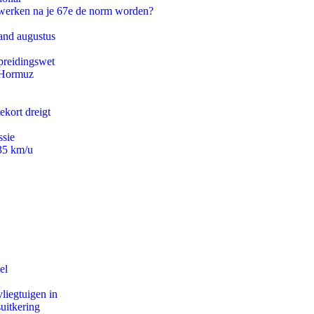
 werken na je 67e de norm worden?
and augustus
preidingswet
n Hormuz
ekort dreigt
ssie
235 km/u
el
iegtuigen in
uitkering