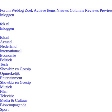
Forum
Weblog
Zoek
Actieve Items
Nieuws
Columns
Reviews
Previe
Inloggen
fok.nl
Inloggen
fok.nl
Actueel
Nederland
Internationaal
Economie
Politiek
Tech
Showbiz en Gossip
Opmerkelijk
Entertainment
Showbiz en Gossip
Muziek
Film
Televisie
Media & Cultuur
Bioscoopagenda
Sport