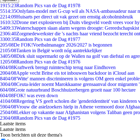
19
15:23
Random Pics van de Dag #1978
55
14:35
Onlyfans-model met G-cup wil als NASA-ambassadeur naar 
22
14:09
Huisarts per direct uit vak gezet om ernstig alcoholmisbruik
16
10:32
Drone met explosieven bij Duits vliegveld voedt vrees voor hy
54
09:33
Waterschappen slaan alarm wegens droogte: Gereedschapskist
23
06:40
Zorgmedewerkster die 's nachts haar vriend bezocht terecht on
33
00:35
Random Pics van de Dag #1977
2
05/08
De FOK!Voetbalmanager 2026/2027 is begonnen
21
05/08
Tanken in België wordt nóg aantrekkelijker
34
05/08
Dirk sluit supermarkt op de Wallen na golf van diefstal en agre
12
05/08
Random Pics van de Dag #1976
6
04/08
Kraftwerk brengt ruimteschip terug naar Eindhoven
20
04/08
Apple vecht Britse eis tot inbouwen backdoor in iCloud aan
84
04/08
'Witte' mannen discrimineren is volgens OM geen enkel probl
30
04/08
Ceuta-leider noemt Marokkaanse grensaanval door migranten 
6
04/08
Grote natuurbrand Boschhuizerbergen groeit naar 100 hectare
6
04/08
FOK! was even down
41
04/08
Regering VS geeft scholen die 'genderidentiteit' van kinderen
59
04/08
Vrouw die asielzoekers hielp in Athene vermoord door Afghaa
25
04/08
Lekker op vakantie naar Afghanistan volgens Taliban geen pr
23
04/08
Random Pics van de Dag #1975
Laatste items
Laatste items
Toon berichten uit deze thema's