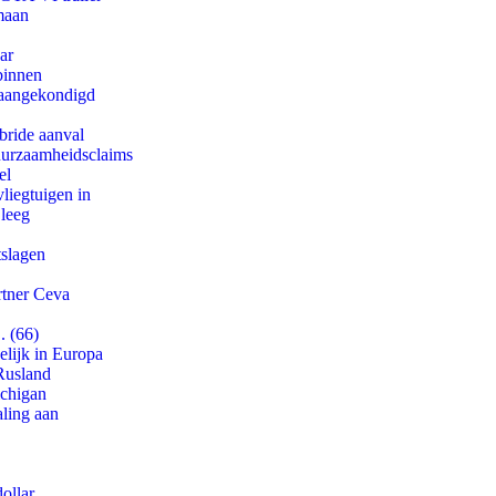
maan
ar
binnen
g aangekondigd
bride aanval
duurzaamheidsclaims
el
iegtuigen in
 leeg
tslagen
rtner Ceva
. (66)
lijk in Europa
Rusland
ichigan
aling aan
ollar