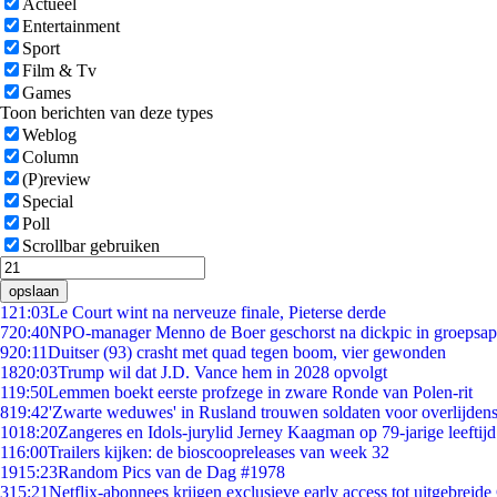
Actueel
Entertainment
Sport
Film & Tv
Games
Toon berichten van deze types
Weblog
Column
(P)review
Special
Poll
Scrollbar gebruiken
opslaan
1
21:03
Le Court wint na nerveuze finale, Pieterse derde
7
20:40
NPO-manager Menno de Boer geschorst na dickpic in groepsa
9
20:11
Duitser (93) crasht met quad tegen boom, vier gewonden
18
20:03
Trump wil dat J.D. Vance hem in 2028 opvolgt
1
19:50
Lemmen boekt eerste profzege in zware Ronde van Polen-rit
8
19:42
'Zwarte weduwes' in Rusland trouwen soldaten voor overlijdens
10
18:20
Zangeres en Idols-jurylid Jerney Kaagman op 79-jarige leeftij
1
16:00
Trailers kijken: de bioscoopreleases van week 32
19
15:23
Random Pics van de Dag #1978
3
15:21
Netflix-abonnees krijgen exclusieve early access tot uitgebreide