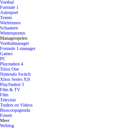
Voetbal
Formule 1
Autosport
Tennis
Wielrennen
Schaatsen
Wintersporten
Managerspelen
Voetbalmanager
Formule 1-manager
Games
PC
Playstation 4
Xbox One
Nintendo Switch
Xbox Series X|S
PlayStation 5
Film & TV
Film
Televisie
Trailers en Videos
Bioscoopagenda
Forum
Meer
Weblog