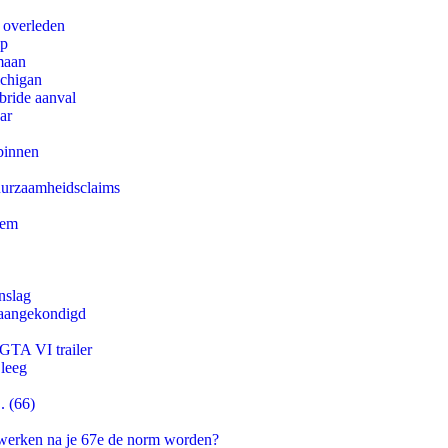
d overleden
pp
maan
ichigan
bride aanval
ar
binnen
duurzaamheidsclaims
eem
nslag
g aangekondigd
 GTA VI trailer
 leeg
. (66)
 werken na je 67e de norm worden?