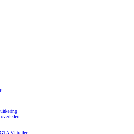
pp
uitkering
d overleden
 GTA VI trailer