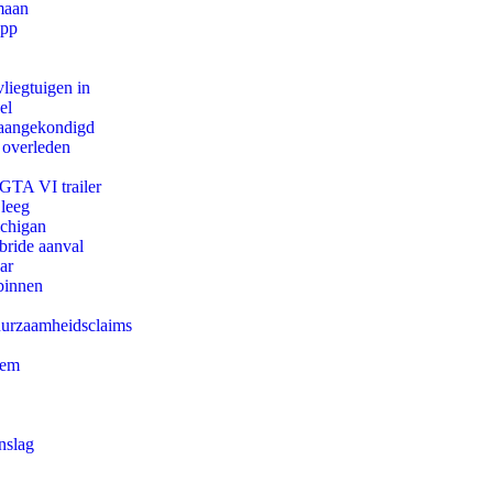
maan
app
iegtuigen in
el
g aangekondigd
 overleden
 GTA VI trailer
 leeg
ichigan
bride aanval
ar
binnen
duurzaamheidsclaims
eem
nslag