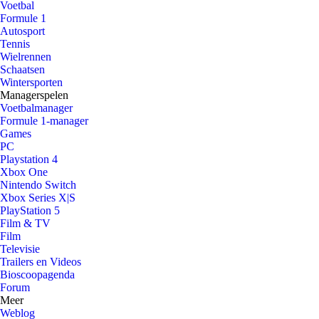
Voetbal
Formule 1
Autosport
Tennis
Wielrennen
Schaatsen
Wintersporten
Managerspelen
Voetbalmanager
Formule 1-manager
Games
PC
Playstation 4
Xbox One
Nintendo Switch
Xbox Series X|S
PlayStation 5
Film & TV
Film
Televisie
Trailers en Videos
Bioscoopagenda
Forum
Meer
Weblog