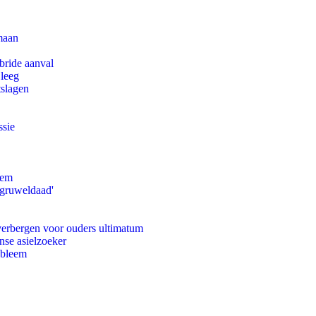
maan
bride aanval
 leeg
tslagen
ssie
eem
'gruweldaad'
 verbergen voor ouders ultimatum
nse asielzoeker
obleem