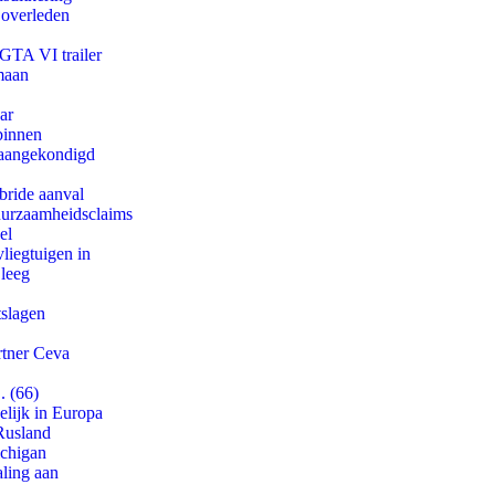
 overleden
 GTA VI trailer
maan
ar
binnen
g aangekondigd
bride aanval
duurzaamheidsclaims
el
iegtuigen in
 leeg
tslagen
rtner Ceva
. (66)
lijk in Europa
Rusland
ichigan
aling aan