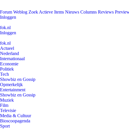
Forum
Weblog
Zoek
Actieve Items
Nieuws
Columns
Reviews
Previe
Inloggen
fok.nl
Inloggen
fok.nl
Actueel
Nederland
Internationaal
Economie
Politiek
Tech
Showbiz en Gossip
Opmerkelijk
Entertainment
Showbiz en Gossip
Muziek
Film
Televisie
Media & Cultuur
Bioscoopagenda
Sport