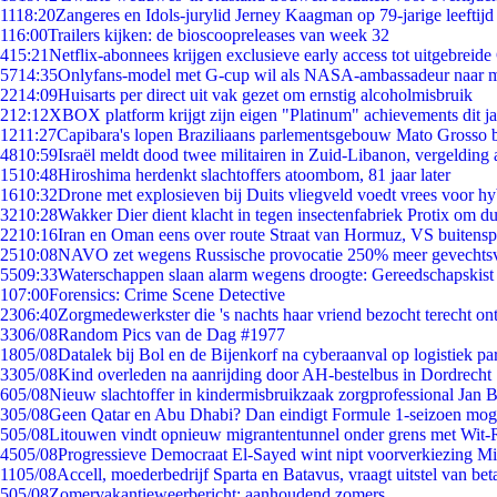
11
18:20
Zangeres en Idols-jurylid Jerney Kaagman op 79-jarige leeftijd
1
16:00
Trailers kijken: de bioscoopreleases van week 32
4
15:21
Netflix-abonnees krijgen exclusieve early access tot uitgebreide
57
14:35
Onlyfans-model met G-cup wil als NASA-ambassadeur naar 
22
14:09
Huisarts per direct uit vak gezet om ernstig alcoholmisbruik
2
12:12
XBOX platform krijgt zijn eigen "Platinum" achievements dit ja
12
11:27
Capibara's lopen Braziliaans parlementsgebouw Mato Grosso 
48
10:59
Israël meldt dood twee militairen in Zuid-Libanon, vergeldin
15
10:48
Hiroshima herdenkt slachtoffers atoombom, 81 jaar later
16
10:32
Drone met explosieven bij Duits vliegveld voedt vrees voor hy
32
10:28
Wakker Dier dient klacht in tegen insectenfabriek Protix om 
22
10:16
Iran en Oman eens over route Straat van Hormuz, VS buitensp
25
10:08
NAVO zet wegens Russische provocatie 250% meer gevechtsvl
55
09:33
Waterschappen slaan alarm wegens droogte: Gereedschapskist
1
07:00
Forensics: Crime Scene Detective
23
06:40
Zorgmedewerkster die 's nachts haar vriend bezocht terecht on
33
06/08
Random Pics van de Dag #1977
18
05/08
Datalek bij Bol en de Bijenkorf na cyberaanval op logistiek pa
33
05/08
Kind overleden na aanrijding door AH-bestelbus in Dordrecht
6
05/08
Nieuw slachtoffer in kindermisbruikzaak zorgprofessional Jan B
3
05/08
Geen Qatar en Abu Dhabi? Dan eindigt Formule 1-seizoen moge
5
05/08
Litouwen vindt opnieuw migrantentunnel onder grens met Wit-
45
05/08
Progressieve Democraat El-Sayed wint nipt voorverkiezing M
11
05/08
Accell, moederbedrijf Sparta en Batavus, vraagt uitstel van bet
5
05/08
Zomervakantieweerbericht: aanhoudend zomers