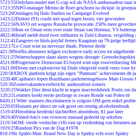
57
23:55
Onlyfans-model met G-cup wil als NASA-ambassadeur naar 
17
23:35
NPO-manager Menno de Boer geschorst na dickpic in groeps
5
23:26
Ontslagen bij Halo Studios na Campaign Evolved
14
23:22
Duitser (93) crasht met quad tegen boom, vier gewonden
25
22:56
NAVO zet wegens Russische provocatie 250% meer gevechtsvl
22
22:50
Iran en Oman eens over route Straat van Hormuz, VS buitensp
48
22:46
Israël meldt dood twee militairen in Zuid-Libanon, vergeldin
11
22:41
Zangeres en Idols-jurylid Jerney Kaagman op 79-jarige leeftijd
2
22:17
Le Court wint na nerveuze finale, Pieterse derde
4
21:38
Netflix-abonnees krijgen exclusieve early access tot uitgebreide
55
21:25
Waterschappen slaan alarm wegens droogte: Gereedschapskist
45
21:00
Progressieve Democraat El-Sayed wint nipt voorverkiezing M
16
21:00
Drone met explosieven bij Duits vliegveld voedt vrees voor hy
2
20:58
XBOX platform krijgt zijn eigen "Platinum" achievements dit ja
12
20:48
Capibara's lopen Braziliaans parlementsgebouw Mato Grosso 
5
20:30
Zomervakantieweerbericht: aanhoudend zomers
32
20:25
Wakker Dier dient klacht in tegen insectenfabriek Protix om 
1
20:21
Lemmen boekt eerste profzege in zware Ronde van Polen-rit
84
20:21
'Witte' mannen discrimineren is volgens OM geen enkel probl
22
20:05
Huisarts per direct uit vak gezet om ernstig alcoholmisbruik
15
19:45
Hiroshima herdenkt slachtoffers atoombom, 81 jaar later
38
19:40
Vinted-foto's van vrouwen massaal gedeeld op seksfora
21
19:34
OM: vierde verdachte (18) vast op verdenking van beramen aa
19
19:25
Random Pics van de Dag #1978
8
18:19
In Spider-Man: Brand New Day is Spidey echt weer Spidey