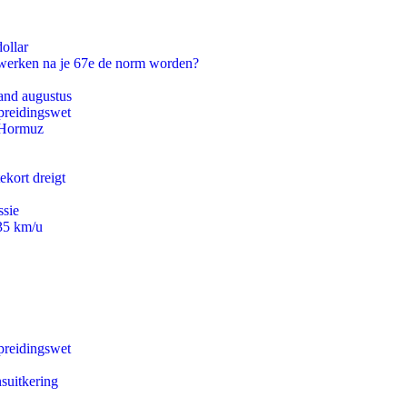
ollar
 werken na je 67e de norm worden?
and augustus
preidingswet
n Hormuz
ekort dreigt
ssie
235 km/u
preidingswet
suitkering