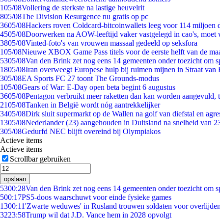
1
05/08
Vollering de sterkste na lastige heuvelrit
8
05/08
The Division Resurgence nu gratis op pc
36
05/08
Hackers roven Coldcard-bitcoinwallets leeg voor 114 miljoen d
45
05/08
Doorwerken na AOW-leeftijd vaker vastgelegd in cao's, moet
38
05/08
Vinted-foto's van vrouwen massaal gedeeld op seksfora
1
05/08
Nieuwe XBOX Game Pass titels voor de eerste helft van de ma
53
05/08
Van den Brink zet nog eens 14 gemeenten onder toezicht om s
18
05/08
Iran overweegt Europese hulp bij ruimen mijnen in Straat va
3
05/08
EA Sports FC 27 toont The Grounds-modus
1
05/08
Gears of War: E-Day open beta begint 6 augustus
36
05/08
Pentagon verbruikt meer raketten dan kan worden aangevuld, t
21
05/08
Tanken in België wordt nóg aantrekkelijker
34
05/08
Dirk sluit supermarkt op de Wallen na golf van diefstal en agre
13
05/08
Nederlander (23) aangehouden in Duitsland na snelheid van 
3
05/08
Gedurfd NEC blijft overeind bij Olympiakos
Actieve items
Actieve items
Scrollbar gebruiken
opslaan
53
00:28
Van den Brink zet nog eens 14 gemeenten onder toezicht om s
5
00:17
PS5-doos waarschuwt voor einde fysieke games
13
00:11
'Zwarte weduwes' in Rusland trouwen soldaten voor overlijden
32
23:58
Trump wil dat J.D. Vance hem in 2028 opvolgt