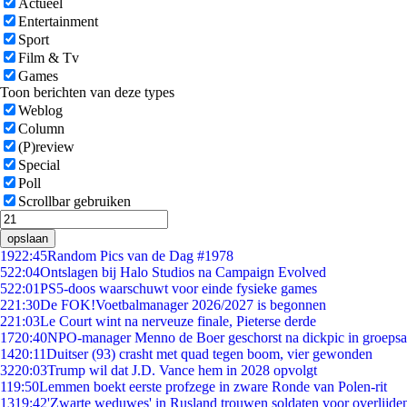
Actueel
Entertainment
Sport
Film & Tv
Games
Toon berichten van deze types
Weblog
Column
(P)review
Special
Poll
Scrollbar gebruiken
opslaan
19
22:45
Random Pics van de Dag #1978
5
22:04
Ontslagen bij Halo Studios na Campaign Evolved
5
22:01
PS5-doos waarschuwt voor einde fysieke games
2
21:30
De FOK!Voetbalmanager 2026/2027 is begonnen
2
21:03
Le Court wint na nerveuze finale, Pieterse derde
17
20:40
NPO-manager Menno de Boer geschorst na dickpic in groeps
14
20:11
Duitser (93) crasht met quad tegen boom, vier gewonden
32
20:03
Trump wil dat J.D. Vance hem in 2028 opvolgt
1
19:50
Lemmen boekt eerste profzege in zware Ronde van Polen-rit
13
19:42
'Zwarte weduwes' in Rusland trouwen soldaten voor overlijden