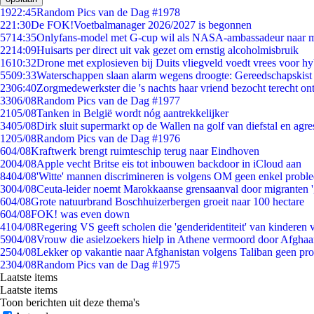
19
22:45
Random Pics van de Dag #1978
2
21:30
De FOK!Voetbalmanager 2026/2027 is begonnen
57
14:35
Onlyfans-model met G-cup wil als NASA-ambassadeur naar 
22
14:09
Huisarts per direct uit vak gezet om ernstig alcoholmisbruik
16
10:32
Drone met explosieven bij Duits vliegveld voedt vrees voor hy
55
09:33
Waterschappen slaan alarm wegens droogte: Gereedschapskist
23
06:40
Zorgmedewerkster die 's nachts haar vriend bezocht terecht on
33
06/08
Random Pics van de Dag #1977
21
05/08
Tanken in België wordt nóg aantrekkelijker
34
05/08
Dirk sluit supermarkt op de Wallen na golf van diefstal en agre
12
05/08
Random Pics van de Dag #1976
6
04/08
Kraftwerk brengt ruimteschip terug naar Eindhoven
20
04/08
Apple vecht Britse eis tot inbouwen backdoor in iCloud aan
84
04/08
'Witte' mannen discrimineren is volgens OM geen enkel probl
30
04/08
Ceuta-leider noemt Marokkaanse grensaanval door migranten 
6
04/08
Grote natuurbrand Boschhuizerbergen groeit naar 100 hectare
6
04/08
FOK! was even down
41
04/08
Regering VS geeft scholen die 'genderidentiteit' van kinderen
59
04/08
Vrouw die asielzoekers hielp in Athene vermoord door Afghaa
25
04/08
Lekker op vakantie naar Afghanistan volgens Taliban geen pr
23
04/08
Random Pics van de Dag #1975
Laatste items
Laatste items
Toon berichten uit deze thema's