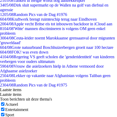
21
05/08
Tanken in België wordt nóg aantrekkelijker
34
05/08
Dirk sluit supermarkt op de Wallen na golf van diefstal en
agressie
12
05/08
Random Pics van de Dag #1976
6
04/08
Kraftwerk brengt ruimteschip terug naar Eindhoven
20
04/08
Apple vecht Britse eis tot inbouwen backdoor in iCloud aan
81
04/08
'Witte' mannen discrimineren is volgens OM geen enkel
probleem
30
04/08
Ceuta-leider noemt Marokkaanse grensaanval door migranten
'gruweldaad'
6
04/08
Grote natuurbrand Boschhuizerbergen groeit naar 100 hectare
6
04/08
FOK! was even down
41
04/08
Regering VS geeft scholen die 'genderidentiteit' van kinderen
verbergen voor ouders ultimatum
59
04/08
Vrouw die asielzoekers hielp in Athene vermoord door
Afghaanse asielzoeker
25
04/08
Lekker op vakantie naar Afghanistan volgens Taliban geen
probleem
23
04/08
Random Pics van de Dag #1975
Laatste items
Laatste items
Toon berichten uit deze thema's
Actueel
Entertainment
Sport