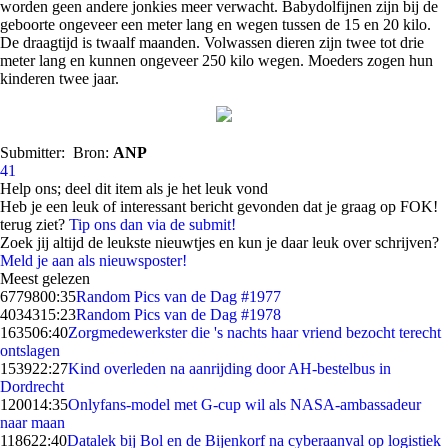
worden geen andere jonkies meer verwacht. Babydolfijnen zijn bij de
geboorte ongeveer een meter lang en wegen tussen de 15 en 20 kilo.
De draagtijd is twaalf maanden. Volwassen dieren zijn twee tot drie
meter lang en kunnen ongeveer 250 kilo wegen. Moeders zogen hun
kinderen twee jaar.
Submitter:
Bron:
ANP
41
Help ons; deel dit item als je het leuk vond
Heb je een leuk of interessant bericht gevonden dat je graag op FOK!
terug ziet?
Tip ons dan via de submit!
Zoek jij altijd de leukste nieuwtjes en kun je daar leuk over schrijven?
Meld je aan als nieuwsposter!
Meest gelezen
67798
00:35
Random Pics van de Dag #1977
40343
15:23
Random Pics van de Dag #1978
1635
06:40
Zorgmedewerkster die 's nachts haar vriend bezocht terecht
ontslagen
1539
22:27
Kind overleden na aanrijding door AH-bestelbus in
Dordrecht
1200
14:35
Onlyfans-model met G-cup wil als NASA-ambassadeur
naar maan
1186
22:40
Datalek bij Bol en de Bijenkorf na cyberaanval op logistiek