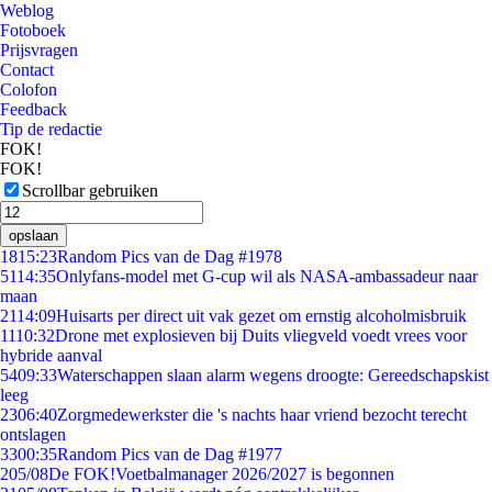
Weblog
Fotoboek
Prijsvragen
Contact
Colofon
Feedback
Tip de redactie
FOK!
FOK!
Scrollbar gebruiken
opslaan
18
15:23
Random Pics van de Dag #1978
51
14:35
Onlyfans-model met G-cup wil als NASA-ambassadeur naar
maan
21
14:09
Huisarts per direct uit vak gezet om ernstig alcoholmisbruik
11
10:32
Drone met explosieven bij Duits vliegveld voedt vrees voor
hybride aanval
54
09:33
Waterschappen slaan alarm wegens droogte: Gereedschapskist
leeg
23
06:40
Zorgmedewerkster die 's nachts haar vriend bezocht terecht
ontslagen
33
00:35
Random Pics van de Dag #1977
2
05/08
De FOK!Voetbalmanager 2026/2027 is begonnen