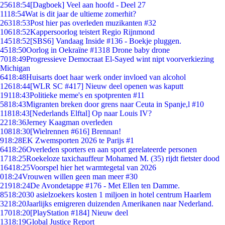
256
18:54
[Dagboek] Veel aan hoofd - Deel 27
11
18:54
Wat is dit jaar de ultieme zomerhit?
263
18:53
Post hier pas overleden muzikanten #32
106
18:52
Kappersoorlog teistert Regio Rijnmond
145
18:52
[SBS6] Vandaag Inside #136 - Boekje pluggen.
45
18:50
Oorlog in Oekraïne #1318 Drone baby drone
70
18:49
Progressieve Democraat El-Sayed wint nipt voorverkiezing
Michigan
64
18:48
Huisarts doet haar werk onder invloed van alcohol
126
18:44
[WLR SC #417] Nieuw deel openen was kaputt
191
18:43
Politieke meme's en spotprenten #11
58
18:43
Migranten breken door grens naar Ceuta in Spanje,l #10
118
18:43
[Nederlands Elftal] Op naar Louis IV?
22
18:36
Jerney Kaagman overleden
108
18:30
[Wielrennen #616] Brennan!
9
18:28
EK Zwemsporten 2026 te Parijs #1
64
18:26
Overleden sporters en aan sport gerelateerde personen
17
18:25
Roekeloze taxichauffeur Mohamed M. (35) rijdt fietster dood
164
18:25
Voorspel hier het warmtegetal van 2026
0
18:24
Vrouwen willen geen man meer #30
219
18:24
De Avondetappe #176 - Met Ellen ten Damme.
85
18:20
30 asielzoekers kosten 1 miljoen in hotel centrum Haarlem
32
18:20
Jaarlijks emigreren duizenden Amerikanen naar Nederland.
170
18:20
[PlayStation #184] Nieuw deel
13
18:19
Global Justice Report