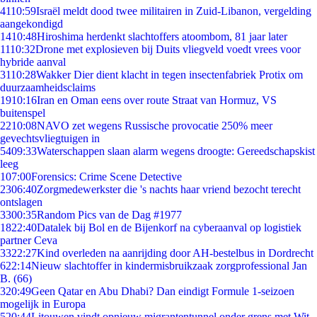
41
10:59
Israël meldt dood twee militairen in Zuid-Libanon, vergelding
aangekondigd
14
10:48
Hiroshima herdenkt slachtoffers atoombom, 81 jaar later
11
10:32
Drone met explosieven bij Duits vliegveld voedt vrees voor
hybride aanval
31
10:28
Wakker Dier dient klacht in tegen insectenfabriek Protix om
duurzaamheidsclaims
19
10:16
Iran en Oman eens over route Straat van Hormuz, VS
buitenspel
22
10:08
NAVO zet wegens Russische provocatie 250% meer
gevechtsvliegtuigen in
54
09:33
Waterschappen slaan alarm wegens droogte: Gereedschapskist
leeg
1
07:00
Forensics: Crime Scene Detective
23
06:40
Zorgmedewerkster die 's nachts haar vriend bezocht terecht
ontslagen
33
00:35
Random Pics van de Dag #1977
18
22:40
Datalek bij Bol en de Bijenkorf na cyberaanval op logistiek
partner Ceva
33
22:27
Kind overleden na aanrijding door AH-bestelbus in Dordrecht
6
22:14
Nieuw slachtoffer in kindermisbruikzaak zorgprofessional Jan
B. (66)
3
20:49
Geen Qatar en Abu Dhabi? Dan eindigt Formule 1-seizoen
mogelijk in Europa
5
20:44
Litouwen vindt opnieuw migrantentunnel onder grens met Wit-