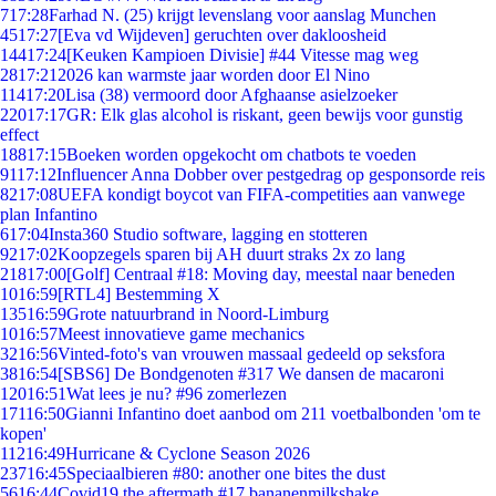
7
17:28
Farhad N. (25) krijgt levenslang voor aanslag Munchen
45
17:27
[Eva vd Wijdeven] geruchten over dakloosheid
144
17:24
[Keuken Kampioen Divisie] #44 Vitesse mag weg
28
17:21
2026 kan warmste jaar worden door El Nino
114
17:20
Lisa (38) vermoord door Afghaanse asielzoeker
220
17:17
GR: Elk glas alcohol is riskant, geen bewijs voor gunstig
effect
188
17:15
Boeken worden opgekocht om chatbots te voeden
91
17:12
Influencer Anna Dobber over pestgedrag op gesponsorde reis
82
17:08
UEFA kondigt boycot van FIFA-competities aan vanwege
plan Infantino
6
17:04
Insta360 Studio software, lagging en stotteren
92
17:02
Koopzegels sparen bij AH duurt straks 2x zo lang
218
17:00
[Golf] Centraal #18: Moving day, meestal naar beneden
10
16:59
[RTL4] Bestemming X
135
16:59
Grote natuurbrand in Noord-Limburg
10
16:57
Meest innovatieve game mechanics
32
16:56
Vinted-foto's van vrouwen massaal gedeeld op seksfora
38
16:54
[SBS6] De Bondgenoten #317 We dansen de macaroni
120
16:51
Wat lees je nu? #96 zomerlezen
171
16:50
Gianni Infantino doet aanbod om 211 voetbalbonden 'om te
kopen'
112
16:49
Hurricane & Cyclone Season 2026
237
16:45
Speciaalbieren #80: another one bites the dust
56
16:44
Covid19 the aftermath #17 bananenmilkshake