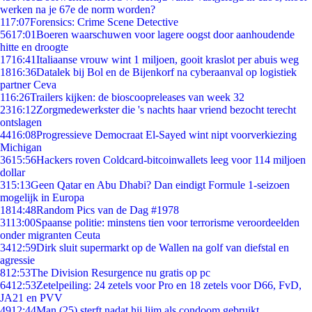
werken na je 67e de norm worden?
1
17:07
Forensics: Crime Scene Detective
56
17:01
Boeren waarschuwen voor lagere oogst door aanhoudende
hitte en droogte
17
16:41
Italiaanse vrouw wint 1 miljoen, gooit kraslot per abuis weg
18
16:36
Datalek bij Bol en de Bijenkorf na cyberaanval op logistiek
partner Ceva
1
16:26
Trailers kijken: de bioscoopreleases van week 32
23
16:12
Zorgmedewerkster die 's nachts haar vriend bezocht terecht
ontslagen
44
16:08
Progressieve Democraat El-Sayed wint nipt voorverkiezing
Michigan
36
15:56
Hackers roven Coldcard-bitcoinwallets leeg voor 114 miljoen
dollar
3
15:13
Geen Qatar en Abu Dhabi? Dan eindigt Formule 1-seizoen
mogelijk in Europa
18
14:48
Random Pics van de Dag #1978
31
13:00
Spaanse politie: minstens tien voor terrorisme veroordeelden
onder migranten Ceuta
34
12:59
Dirk sluit supermarkt op de Wallen na golf van diefstal en
agressie
8
12:53
The Division Resurgence nu gratis op pc
64
12:53
Zetelpeiling: 24 zetels voor Pro en 18 zetels voor D66, FvD,
JA21 en PVV
49
12:44
Man (25) sterft nadat hij lijm als condoom gebruikt