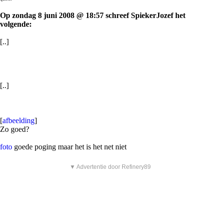
Op zondag 8 juni 2008 @ 18:57 schreef SpiekerJozef het
volgende:
[..]
[..]
[
afbeelding
]
Zo goed?
foto
goede poging maar het is het net niet
▼ Advertentie door Refinery89