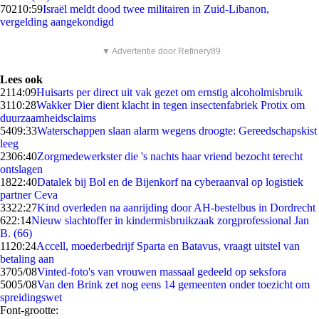
702
10:59
Israël meldt dood twee militairen in Zuid-Libanon,
vergelding aangekondigd
▼ Advertentie door Refinery89
Lees ook
21
14:09
Huisarts per direct uit vak gezet om ernstig alcoholmisbruik
31
10:28
Wakker Dier dient klacht in tegen insectenfabriek Protix om
duurzaamheidsclaims
54
09:33
Waterschappen slaan alarm wegens droogte: Gereedschapskist
leeg
23
06:40
Zorgmedewerkster die 's nachts haar vriend bezocht terecht
ontslagen
18
22:40
Datalek bij Bol en de Bijenkorf na cyberaanval op logistiek
partner Ceva
33
22:27
Kind overleden na aanrijding door AH-bestelbus in Dordrecht
6
22:14
Nieuw slachtoffer in kindermisbruikzaak zorgprofessional Jan
B. (66)
11
20:24
Accell, moederbedrijf Sparta en Batavus, vraagt uitstel van
betaling aan
37
05/08
Vinted-foto's van vrouwen massaal gedeeld op seksfora
50
05/08
Van den Brink zet nog eens 14 gemeenten onder toezicht om
spreidingswet
Font-grootte: