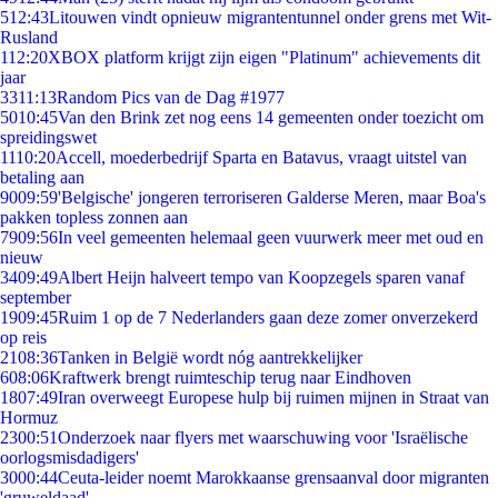
5
12:43
Litouwen vindt opnieuw migrantentunnel onder grens met Wit-
Rusland
1
12:20
XBOX platform krijgt zijn eigen "Platinum" achievements dit
jaar
33
11:13
Random Pics van de Dag #1977
50
10:45
Van den Brink zet nog eens 14 gemeenten onder toezicht om
spreidingswet
11
10:20
Accell, moederbedrijf Sparta en Batavus, vraagt uitstel van
betaling aan
90
09:59
'Belgische' jongeren terroriseren Galderse Meren, maar Boa's
pakken topless zonnen aan
79
09:56
In veel gemeenten helemaal geen vuurwerk meer met oud en
nieuw
34
09:49
Albert Heijn halveert tempo van Koopzegels sparen vanaf
september
19
09:45
Ruim 1 op de 7 Nederlanders gaan deze zomer onverzekerd
op reis
21
08:36
Tanken in België wordt nóg aantrekkelijker
6
08:06
Kraftwerk brengt ruimteschip terug naar Eindhoven
18
07:49
Iran overweegt Europese hulp bij ruimen mijnen in Straat van
Hormuz
23
00:51
Onderzoek naar flyers met waarschuwing voor 'Israëlische
oorlogsmisdadigers'
30
00:44
Ceuta-leider noemt Marokkaanse grensaanval door migranten
'gruweldaad'