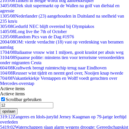
21
05/08
Tanken in België wordt nóg aantrekkelijker
34
05/08
Dirk sluit supermarkt op de Wallen na golf van diefstal en
agressie
13
05/08
Nederlander (23) aangehouden in Duitsland na snelheid van
235 km/u
3
05/08
Gedurfd NEC blijft overeind bij Olympiakos
14
05/08
Long live the 7th of October
12
05/08
Random Pics van de Dag #1976
20
04/08
OM: vierde verdachte (18) vast op verdenking van beramen
aanslag
17
04/08
Italiaanse vrouw wint 1 miljoen, gooit kraslot per abuis weg
31
04/08
Spaanse politie: minstens tien voor terrorisme veroordeelden
onder migranten Ceuta
6
04/08
Kraftwerk brengt ruimteschip terug naar Eindhoven
1
04/08
Reusser wint tijdrit en neemt geel over, Nooijen knap tweede
7
04/08
Vakantiekiekje Verstappen en Wolff voedt geruchten over
Mercedes-overstap
Actieve items
Actieve items
Scrollbar gebruiken
opslaan
3
19:12
Zangeres en Idols-jurylid Jerney Kaagman op 79-jarige leeftijd
overleden
54
19:02
Waterschappen slaan alarm wegens droogte: Gereedschapskist