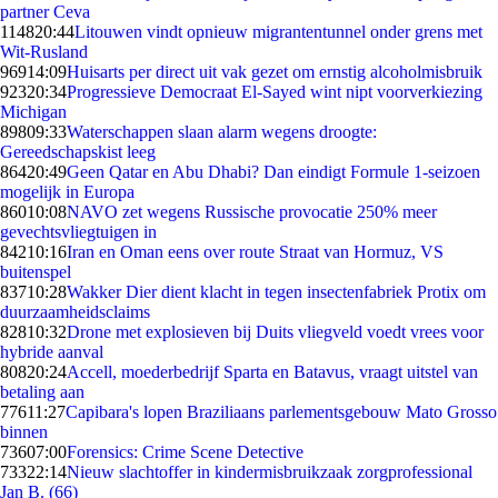
partner Ceva
1148
20:44
Litouwen vindt opnieuw migrantentunnel onder grens met
Wit-Rusland
969
14:09
Huisarts per direct uit vak gezet om ernstig alcoholmisbruik
923
20:34
Progressieve Democraat El-Sayed wint nipt voorverkiezing
Michigan
898
09:33
Waterschappen slaan alarm wegens droogte:
Gereedschapskist leeg
864
20:49
Geen Qatar en Abu Dhabi? Dan eindigt Formule 1-seizoen
mogelijk in Europa
860
10:08
NAVO zet wegens Russische provocatie 250% meer
gevechtsvliegtuigen in
842
10:16
Iran en Oman eens over route Straat van Hormuz, VS
buitenspel
837
10:28
Wakker Dier dient klacht in tegen insectenfabriek Protix om
duurzaamheidsclaims
828
10:32
Drone met explosieven bij Duits vliegveld voedt vrees voor
hybride aanval
808
20:24
Accell, moederbedrijf Sparta en Batavus, vraagt uitstel van
betaling aan
776
11:27
Capibara's lopen Braziliaans parlementsgebouw Mato Grosso
binnen
736
07:00
Forensics: Crime Scene Detective
733
22:14
Nieuw slachtoffer in kindermisbruikzaak zorgprofessional
Jan B. (66)