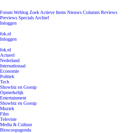
Forum
Weblog
Zoek
Actieve Items
Nieuws
Columns
Reviews
Previews
Specials
Archief
Inloggen
fok.nl
Inloggen
fok.nl
Actueel
Nederland
Internationaal
Economie
Politiek
Tech
Showbiz en Gossip
Opmerkelijk
Entertainment
Showbiz en Gossip
Muziek
Film
Televisie
Media & Cultuur
Bioscoopagenda