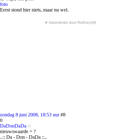
foto
Eerst stond hier niets, maar nu wel.
▼ Advertentie door Refinery89
zondag 8 juni 2008, 18:53 uur
#8
0
DaDonDaDa
nieuwswaarde = ?
..:: Da - Don - DaDa ::..