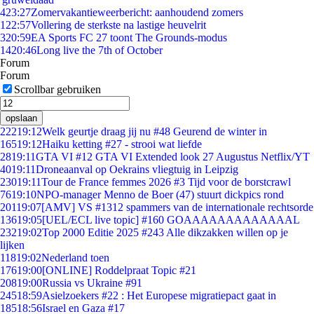
4
23:27
Zomervakantieweerbericht: aanhoudend zomers
1
22:57
Vollering de sterkste na lastige heuvelrit
3
20:59
EA Sports FC 27 toont The Grounds-modus
14
20:46
Long live the 7th of October
Forum
Forum
Scrollbar gebruiken
opslaan
222
19:12
Welk geurtje draag jij nu #48 Geurend de winter in
165
19:12
Haiku ketting #27 - strooi wat liefde
28
19:11
GTA VI #12 GTA VI Extended look 27 Augustus Netflix/YT
40
19:11
Droneaanval op Oekrains vliegtuig in Leipzig
230
19:11
Tour de France femmes 2026 #3 Tijd voor de borstcrawl
76
19:10
NPO-manager Menno de Boer (47) stuurt dickpics rond
201
19:07
[AMV] VS #1312 spammers van de internationale rechtsorde
136
19:05
[UEL/ECL live topic] #160 GOAAAAAAAAAAAAAL
232
19:02
Top 2000 Editie 2025 #243 Alle dikzakken willen op je
lijken
118
19:02
Nederland toen
176
19:00
[ONLINE] Roddelpraat Topic #21
208
19:00
Russia vs Ukraine #91
245
18:59
Asielzoekers #22 : Het Europese migratiepact gaat in
185
18:56
Israel en Gaza #17