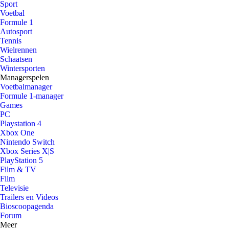
Sport
Voetbal
Formule 1
Autosport
Tennis
Wielrennen
Schaatsen
Wintersporten
Managerspelen
Voetbalmanager
Formule 1-manager
Games
PC
Playstation 4
Xbox One
Nintendo Switch
Xbox Series X|S
PlayStation 5
Film & TV
Film
Televisie
Trailers en Videos
Bioscoopagenda
Forum
Meer