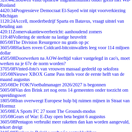
Rusland
44
20:34
Progressieve Democraat El-Sayed wint nipt voorverkiezing
Michigan
11
20:24
Accell, moederbedrijf Sparta en Batavus, vraagt uitstel van
betaling aan
4
20:11
Zomervakantieweerbericht: aanhoudend zomers
1
19:48
Vollering de sterkste na lastige heuvelrit
8
05/08
The Division Resurgence nu gratis op pc
36
05/08
Hackers roven Coldcard-bitcoinwallets leeg voor 114 miljoen
dollar
45
05/08
Doorwerken na AOW-leeftijd vaker vastgelegd in cao's, moet
werken na je 67e de norm worden?
37
05/08
Vinted-foto's van vrouwen massaal gedeeld op seksfora
1
05/08
Nieuwe XBOX Game Pass titels voor de eerste helft van de
maand augustus
2
05/08
De FOK!Voetbalmanager 2026/2027 is begonnen
50
05/08
Van den Brink zet nog eens 14 gemeenten onder toezicht om
spreidingswet
18
05/08
Iran overweegt Europese hulp bij ruimen mijnen in Straat van
Hormuz
3
05/08
EA Sports FC 27 toont The Grounds-modus
1
05/08
Gears of War: E-Day open beta begint 6 augustus
36
05/08
Pentagon verbruikt meer raketten dan kan worden aangevuld,
tekort dreigt