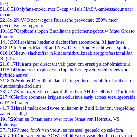
leeg
51
18:51
Onlyfans-model met G-cup wil als NASA-ambassadeur naar
maan
22
18:42
NAVO zet wegens Russische provocatie 250% meer
gevechtsvliegtuigen in
10
18:37
Capibara's lopen Braziliaans parlementsgebouw Mato Grosso
binnen
14
18:30
Hiroshima herdenkt slachtoffers atoombom, 81 jaar later
8
18:19
In Spider-Man: Brand New Day is Spidey echt weer Spidey
6
18:18
Nieuw slachtoffer in kindermisbruikzaak zorgprofessional Jan
B. (66)
21
18:17
Huisarts per direct uit vak gezet om ernstig alcoholmisbruik
11
18:14
Drone met explosieven bij Duits vliegveld voedt vrees voor
hybride aanval
31
18:06
Wakker Dier dient klacht in tegen insectenfabriek Protix om
duurzaamheidsclaims
33
17:57
Kind overleden na aanrijding door AH-bestelbus in Dordrecht
2
17:46
Netflix-abonnees krijgen exclusieve early access tot uitgebreide
GTA VI trailer
41
17:31
Israël meldt dood twee militairen in Zuid-Libanon, vergelding
aangekondigd
19
17:29
Iran en Oman eens over route Straat van Hormuz, VS
buitenspel
37
17:16
Vinted-foto's van vrouwen massaal gedeeld op seksfora
45
17:10
Doorwerken na AOW-leeftijd vaker vastgelegd in cao's, moet