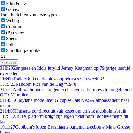
Film & Tv
Games
Toon berichten van deze types
Weblog
Column
(P)review
Special
Poll
Scrollbar gebruiken
opslaan
3
18:20
Zangeres en Idols-jurylid Jerney Kaagman op 79-jarige leeftijd
overleden
1
16:00
Trailers kijken: de bioscoopreleases van week 32
18
15:23
Random Pics van de Dag #1978
2
15:21
Netflix-abonnees krijgen exclusieve early access tot uitgebreide
GTA VI trailer
51
14:35
Onlyfans-model met G-cup wil als NASA-ambassadeur naar
maan
21
14:09
Huisarts per direct uit vak gezet om ernstig alcoholmisbruik
1
12:12
XBOX platform krijgt zijn eigen "Platinum" achievements dit
jaar
10
11:27
Capibara's lopen Braziliaans parlementsgebouw Mato Grosso
binnen