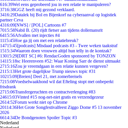
6
16:39
Wel eens geprobeerd jou in een relatie te manipuleren?
37
16:38
GGZ heeft mij gezond verklaard.
34
16:29
Datalek bij Bol en Bijenkorf na cyberaanval op logistiek
partner Ceva
43
16:09
[NWS] / [POL] Cartoons #7
70
15:58
Nabil B. (20) rijdt fietser aan tijdens dollemansrit
64
15:56
Afvallen met injecties #4
11
15:45
Hoe ga jij om met een relatiebreuk?
147
15:45
[podcasts] Misdaad podcasts #3 - Twee weken taakstraf
15
15:34
Waarom doen vrouwen altijd hun telly in de kontzak?
130
15:29
[DRT SC] #6: RendacGoden sponsored by TONZON
141
15:18
sc Heerenveen #52: Waar Koning Sarr de dienst uitmaakt
27
15:16
Zou je vreemdgaan in een relatie kunnen vergeven?
21
15:13
Het grote dagelijkse Trump nieuws topic #31
102
15:09
[Breien] Deel 21, met zomerbreisels
72
15:08
Voedselwaakhond wil dat Efteling stopt met onbeperkt
frisdrank
27
15:06
Transfergeruchten en contractverlenging #83
246
15:03
Vinted #15 nog-net-niet gratis en verzendgezeur
26
14:52
Forum werkt niet op Chrome
201
14:36
Het Grote Songfestivalfeest Ziggo Dome #5 13 november
2026
66
14:34
De Bondgenoten Spoiler Topic #3
Nederland
Nederland