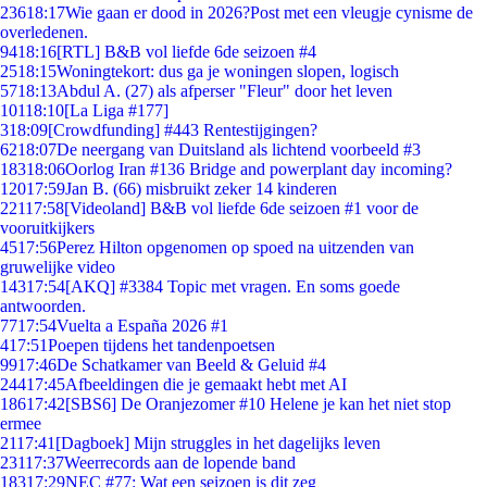
236
18:17
Wie gaan er dood in 2026?Post met een vleugje cynisme de
overledenen.
94
18:16
[RTL] B&B vol liefde 6de seizoen #4
25
18:15
Woningtekort: dus ga je woningen slopen, logisch
57
18:13
Abdul A. (27) als afperser "Fleur" door het leven
101
18:10
[La Liga #177]
3
18:09
[Crowdfunding] #443 Rentestijgingen?
62
18:07
De neergang van Duitsland als lichtend voorbeeld #3
183
18:06
Oorlog Iran #136 Bridge and powerplant day incoming?
120
17:59
Jan B. (66) misbruikt zeker 14 kinderen
221
17:58
[Videoland] B&B vol liefde 6de seizoen #1 voor de
vooruitkijkers
45
17:56
Perez Hilton opgenomen op spoed na uitzenden van
gruwelijke video
143
17:54
[AKQ] #3384 Topic met vragen. En soms goede
antwoorden.
77
17:54
Vuelta a España 2026 #1
4
17:51
Poepen tijdens het tandenpoetsen
99
17:46
De Schatkamer van Beeld & Geluid #4
244
17:45
Afbeeldingen die je gemaakt hebt met AI
186
17:42
[SBS6] De Oranjezomer #10 Helene je kan het niet stop
ermee
21
17:41
[Dagboek] Mijn struggles in het dagelijks leven
231
17:37
Weerrecords aan de lopende band
183
17:29
NEC #77: Wat een seizoen is dit zeg