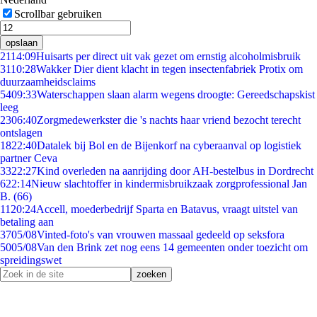
Scrollbar gebruiken
opslaan
21
14:09
Huisarts per direct uit vak gezet om ernstig alcoholmisbruik
31
10:28
Wakker Dier dient klacht in tegen insectenfabriek Protix om
duurzaamheidsclaims
54
09:33
Waterschappen slaan alarm wegens droogte: Gereedschapskist
leeg
23
06:40
Zorgmedewerkster die 's nachts haar vriend bezocht terecht
ontslagen
18
22:40
Datalek bij Bol en de Bijenkorf na cyberaanval op logistiek
partner Ceva
33
22:27
Kind overleden na aanrijding door AH-bestelbus in Dordrecht
6
22:14
Nieuw slachtoffer in kindermisbruikzaak zorgprofessional Jan
B. (66)
11
20:24
Accell, moederbedrijf Sparta en Batavus, vraagt uitstel van
betaling aan
37
05/08
Vinted-foto's van vrouwen massaal gedeeld op seksfora
50
05/08
Van den Brink zet nog eens 14 gemeenten onder toezicht om
spreidingswet