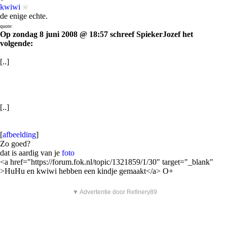
kwiwi
de enige echte.
quote:
Op zondag 8 juni 2008 @ 18:57 schreef SpiekerJozef het
volgende:
[..]
[..]
[
afbeelding
]
Zo goed?
dat is aardig van je
foto
<a href="https://forum.fok.nl/topic/1321859/1/30" target="_blank"
>HuHu en kwiwi hebben een kindje gemaakt</a> O+
▼ Advertentie door Refinery89