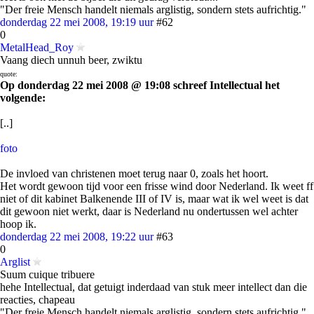
"Der freie Mensch handelt niemals arglistig, sondern stets aufrichtig."
donderdag 22 mei 2008, 19:19 uur
#62
0
MetalHead_Roy
Vaang diech unnuh beer, zwiktu
quote:
Op donderdag 22 mei 2008 @ 19:08 schreef Intellectual het
volgende:
[..]
foto
De invloed van christenen moet terug naar 0, zoals het hoort.
Het wordt gewoon tijd voor een frisse wind door Nederland. Ik weet ff
niet of dit kabinet Balkenende III of IV is, maar wat ik wel weet is dat
dit gewoon niet werkt, daar is Nederland nu ondertussen wel achter
hoop ik.
donderdag 22 mei 2008, 19:22 uur
#63
0
Arglist
Suum cuique tribuere
hehe Intellectual, dat getuigt inderdaad van stuk meer intellect dan die
reacties, chapeau
"Der freie Mensch handelt niemals arglistig, sondern stets aufrichtig."