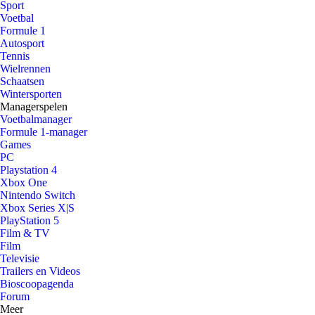
Sport
Voetbal
Formule 1
Autosport
Tennis
Wielrennen
Schaatsen
Wintersporten
Managerspelen
Voetbalmanager
Formule 1-manager
Games
PC
Playstation 4
Xbox One
Nintendo Switch
Xbox Series X|S
PlayStation 5
Film & TV
Film
Televisie
Trailers en Videos
Bioscoopagenda
Forum
Meer