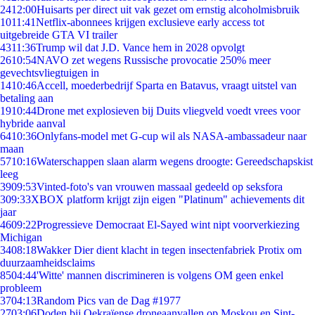
24
12:00
Huisarts per direct uit vak gezet om ernstig alcoholmisbruik
10
11:41
Netflix-abonnees krijgen exclusieve early access tot
uitgebreide GTA VI trailer
43
11:36
Trump wil dat J.D. Vance hem in 2028 opvolgt
26
10:54
NAVO zet wegens Russische provocatie 250% meer
gevechtsvliegtuigen in
14
10:46
Accell, moederbedrijf Sparta en Batavus, vraagt uitstel van
betaling aan
19
10:44
Drone met explosieven bij Duits vliegveld voedt vrees voor
hybride aanval
64
10:36
Onlyfans-model met G-cup wil als NASA-ambassadeur naar
maan
57
10:16
Waterschappen slaan alarm wegens droogte: Gereedschapskist
leeg
39
09:53
Vinted-foto's van vrouwen massaal gedeeld op seksfora
3
09:33
XBOX platform krijgt zijn eigen "Platinum" achievements dit
jaar
46
09:22
Progressieve Democraat El-Sayed wint nipt voorverkiezing
Michigan
34
08:18
Wakker Dier dient klacht in tegen insectenfabriek Protix om
duurzaamheidsclaims
85
04:44
'Witte' mannen discrimineren is volgens OM geen enkel
probleem
37
04:13
Random Pics van de Dag #1977
27
03:06
Doden bij Oekraïense droneaanvallen op Moskou en Sint-