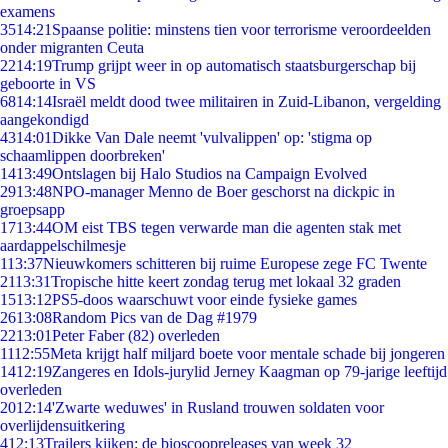
examens
35
14:21
Spaanse politie: minstens tien voor terrorisme veroordeelden
onder migranten Ceuta
22
14:19
Trump grijpt weer in op automatisch staatsburgerschap bij
geboorte in VS
68
14:14
Israël meldt dood twee militairen in Zuid-Libanon, vergelding
aangekondigd
43
14:01
Dikke Van Dale neemt 'vulvalippen' op: 'stigma op
schaamlippen doorbreken'
14
13:49
Ontslagen bij Halo Studios na Campaign Evolved
29
13:48
NPO-manager Menno de Boer geschorst na dickpic in
groepsapp
17
13:44
OM eist TBS tegen verwarde man die agenten stak met
aardappelschilmesje
1
13:37
Nieuwkomers schitteren bij ruime Europese zege FC Twente
21
13:31
Tropische hitte keert zondag terug met lokaal 32 graden
15
13:12
PS5-doos waarschuwt voor einde fysieke games
26
13:08
Random Pics van de Dag #1979
22
13:01
Peter Faber (82) overleden
11
12:55
Meta krijgt half miljard boete voor mentale schade bij jongeren
14
12:19
Zangeres en Idols-jurylid Jerney Kaagman op 79-jarige leeftijd
overleden
20
12:14
'Zwarte weduwes' in Rusland trouwen soldaten voor
overlijdensuitkering
4
12:13
Trailers kijken: de bioscoopreleases van week 32