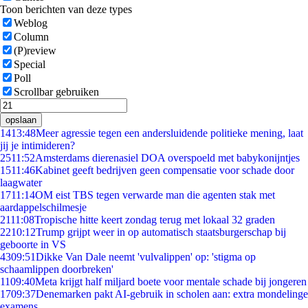
Toon berichten van deze types
Weblog
Column
(P)review
Special
Poll
Scrollbar gebruiken
opslaan
14
13:48
Meer agressie tegen een andersluidende politieke mening, laat
jij je intimideren?
25
11:52
Amsterdams dierenasiel DOA overspoeld met babykonijntjes
15
11:46
Kabinet geeft bedrijven geen compensatie voor schade door
laagwater
17
11:14
OM eist TBS tegen verwarde man die agenten stak met
aardappelschilmesje
21
11:08
Tropische hitte keert zondag terug met lokaal 32 graden
22
10:12
Trump grijpt weer in op automatisch staatsburgerschap bij
geboorte in VS
43
09:51
Dikke Van Dale neemt 'vulvalippen' op: 'stigma op
schaamlippen doorbreken'
11
09:40
Meta krijgt half miljard boete voor mentale schade bij jongeren
17
09:37
Denemarken pakt AI-gebruik in scholen aan: extra mondelinge
examens