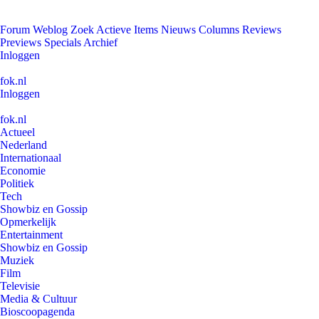
Forum
Weblog
Zoek
Actieve Items
Nieuws
Columns
Reviews
Previews
Specials
Archief
Inloggen
fok.nl
Inloggen
fok.nl
Actueel
Nederland
Internationaal
Economie
Politiek
Tech
Showbiz en Gossip
Opmerkelijk
Entertainment
Showbiz en Gossip
Muziek
Film
Televisie
Media & Cultuur
Bioscoopagenda