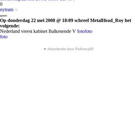
0
nytram
quote:
Op donderdag 22 mei 2008 @ 18:09 schreef MetalHead_Roy het
volgende:
Nederland vreest kabinet Balkenende V
foto
foto
foto
▼ Advertentie door Refinery89