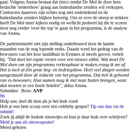
gaat. Volgens Atsma bestaat dat risico omdat De Mol de door hem
bedachte 'treitershow' graag aan buitenlandse zenders wil verkopen.
Contracten daarover zijn echter nog niet ondertekend en de
buitenlandse zenders blijken huiverig. Om ze over de streep te trekken
heeft De Mol meer kijkers nodig en wellicht probeert hij die te scoren
door nog verder 'over the top' te gaan in het programma, is de analyse
van Atsma.
De parlementariër ziet zijn stelling onderbouwd door de laatste
maanden van de nog lopende reeks. Daarin werd het gedrag van de
bewoners van het luxe landdhuis in Eemnes al steeds grover, vertelt
hij.
"Dat doet het ergste vrezen voor een nieuwe editie. Wat moet De
Mol doen om zijn programma verkoopbaar te maken,vraag ik me af.
Het is toch al één grote lieg- en bedriegshow. Heel veel dingen worden
aangestuurd door de redactie van het programma. Dat heb ik gehoord
van ex-bewoners. Hun namen mag ik niet naar buiten brengen, want
dan moeten ze een boete betalen",
aldus Atsma.
Submitter:
Bron:
ANP
96
Help ons; deel dit item als je het leuk vond
Heb je een hete scoop over een celebrity gespot?
Tip ons dan via de
submit!
Zoek jij altijd de leukste nieuwtjes en kun je daar leuk over schrijven?
Meld je aan als nieuwsposter!
Meest gelezen