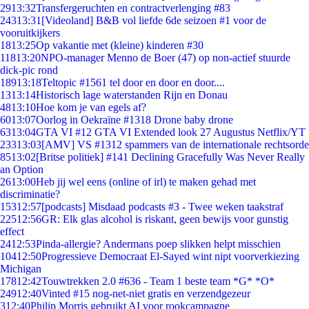
29
13:32
Transfergeruchten en contractverlenging #83
243
13:31
[Videoland] B&B vol liefde 6de seizoen #1 voor de
vooruitkijkers
18
13:25
Op vakantie met (kleine) kinderen #30
118
13:20
NPO-manager Menno de Boer (47) op non-actief stuurde
dick-pic rond
189
13:18
Teltopic #1561 tel door en door en door....
13
13:14
Historisch lage waterstanden Rijn en Donau
48
13:10
Hoe kom je van egels af?
60
13:07
Oorlog in Oekraïne #1318 Drone baby drone
63
13:04
GTA VI #12 GTA VI Extended look 27 Augustus Netflix/YT
233
13:03
[AMV] VS #1312 spammers van de internationale rechtsorde
85
13:02
[Britse politiek] #141 Declining Gracefully Was Never Really
an Option
26
13:00
Heb jij wel eens (online of irl) te maken gehad met
discriminatie?
153
12:57
[podcasts] Misdaad podcasts #3 - Twee weken taakstraf
225
12:56
GR: Elk glas alcohol is riskant, geen bewijs voor gunstig
effect
24
12:53
Pinda-allergie? Andermans poep slikken helpt misschien
104
12:50
Progressieve Democraat El-Sayed wint nipt voorverkiezing
Michigan
178
12:42
Touwtrekken 2.0 #636 - Team 1 beste team *G* *O*
249
12:40
Vinted #15 nog-net-niet gratis en verzendgezeur
3
12:40
Philip Morris gebruikt AI voor rookcampagne