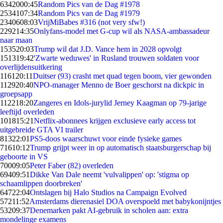
63420
00:45
Random Pics van de Dag #1978
25341
07:34
Random Pics van de Dag #1979
23406
08:03
VrijMiBabes #316 (not very sfw!)
2292
14:35
Onlyfans-model met G-cup wil als NASA-ambassadeur
naar maan
1535
20:03
Trump wil dat J.D. Vance hem in 2028 opvolgt
1513
19:42
'Zwarte weduwes' in Rusland trouwen soldaten voor
overlijdensuitkering
1161
20:11
Duitser (93) crasht met quad tegen boom, vier gewonden
1129
20:40
NPO-manager Menno de Boer geschorst na dickpic in
groepsapp
1122
18:20
Zangeres en Idols-jurylid Jerney Kaagman op 79-jarige
leeftijd overleden
1018
15:21
Netflix-abonnees krijgen exclusieve early access tot
uitgebreide GTA VI trailer
813
22:01
PS5-doos waarschuwt voor einde fysieke games
716
10:12
Trump grijpt weer in op automatisch staatsburgerschap bij
geboorte in VS
700
09:05
Peter Faber (82) overleden
694
09:51
Dikke Van Dale neemt 'vulvalippen' op: 'stigma op
schaamlippen doorbreken'
647
22:04
Ontslagen bij Halo Studios na Campaign Evolved
572
11:52
Amsterdams dierenasiel DOA overspoeld met babykonijntjes
532
09:37
Denemarken pakt AI-gebruik in scholen aan: extra
mondelinge examens