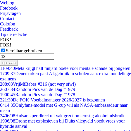
Weblog
Fotoboek
Prijsvragen
Contact
Colofon
Feedback
Tip de redactie
FOK!
FOK!
Scrollbar gebruiken
opslaan
11
09:40
Meta krijgt half miljard boete voor mentale schade bij jongeren
17
09:37
Denemarken pakt AI-gebruik in scholen aan: extra mondelinge
examens
2
08:03
VrijMiBabes #316 (not very sfw!)
26
07:34
Random Pics van de Dag #1979
19
00:45
Random Pics van de Dag #1978
2
21:30
De FOK!Voetbalmanager 2026/2027 is begonnen
64
14:35
Onlyfans-model met G-cup wil als NASA-ambassadeur naar
maan
24
06/08
Huisarts per direct uit vak gezet om ernstig alcoholmisbruik
19
06/08
Drone met explosieven bij Duits vliegveld voedt vrees voor
hybride aanval