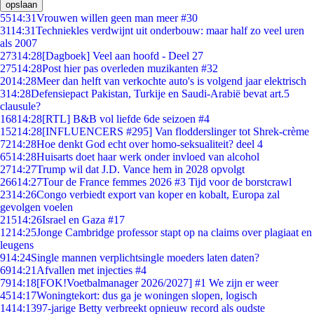
opslaan
55
14:31
Vrouwen willen geen man meer #30
31
14:31
Techniekles verdwijnt uit onderbouw: maar half zo veel uren
als 2007
273
14:28
[Dagboek] Veel aan hoofd - Deel 27
275
14:28
Post hier pas overleden muzikanten #32
20
14:28
Meer dan helft van verkochte auto's is volgend jaar elektrisch
3
14:28
Defensiepact Pakistan, Turkije en Saudi-Arabië bevat art.5
clausule?
168
14:28
[RTL] B&B vol liefde 6de seizoen #4
152
14:28
[INFLUENCERS #295] Van flodderslinger tot Shrek-crème
72
14:28
Hoe denkt God echt over homo-seksualiteit? deel 4
65
14:28
Huisarts doet haar werk onder invloed van alcohol
27
14:27
Trump wil dat J.D. Vance hem in 2028 opvolgt
266
14:27
Tour de France femmes 2026 #3 Tijd voor de borstcrawl
23
14:26
Congo verbiedt export van koper en kobalt, Europa zal
gevolgen voelen
215
14:26
Israel en Gaza #17
12
14:25
Jonge Cambridge professor stapt op na claims over plagiaat en
leugens
9
14:24
Single mannen verplichtsingle moeders laten daten?
69
14:21
Afvallen met injecties #4
79
14:18
[FOK!Voetbalmanager 2026/2027] #1 We zijn er weer
45
14:17
Woningtekort: dus ga je woningen slopen, logisch
14
14:13
97-jarige Betty verbreekt opnieuw record als oudste