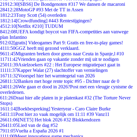
219
12:30
[SBS6] De Bondgenoten #317 We dansen de macaroni
284
12:28
MotoGP #93 Met de TT in Assen
18
12:23
Tony Scott (54) overleden
18
12:14
[Crowdfunding] #443 Rentestijgingen?
45
12:10
[Netflix #210] TUDUM
84
12:08
UEFA kondigt boycot van FIFA-competities aan vanwege
plan Infantino
9
12:02
[gratis] Videogames Part 9: Gratis en free-to-play games!
41
11:50
GGZ heeft mij gezond verklaard.
96
11:45
Migranten breken door grens naar Ceuta in Spanje,l #10
117
11:42
Vrienden gaan op vakantie zonder mij uit te nodigen
250
11:39
Asielzoekers #22 : Het Europese migratiepact gaat in
111
11:37
Kapper Walat (27) slachtoffer van vernielingen
167
11:32
Voorspel hier het warmtegetal van 2026
268
11:32
Banken met hoge rente topic #95 - Dichter naar de 0
240
11:26
Wie gaan er dood in 2026?Post met een vleugje cynisme de
overledenen.
6
11:26
Draai hier alle platen in je platenkast #32 (The Torture Never
Stops)
16
11:14
[Boekbespreking] Yesteryear - Caro Claire Burke
54
11:11
Post hier zo vaak mogelijk om 11:11 #39 Vanz11
266
11:06
[NET5] Het blok 2026 #32 Blokkendozen
264
11:05
Lied van de dag #52
79
11:05
Vuelta a España 2026 #1
11
11:00
Meest innovatieve game mechanics