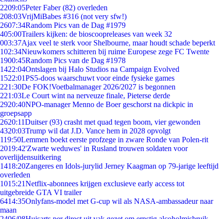
22
09:05
Peter Faber (82) overleden
2
08:03
VrijMiBabes #316 (not very sfw!)
26
07:34
Random Pics van de Dag #1979
4
05:00
Trailers kijken: de bioscoopreleases van week 32
0
03:37
Ajax veel te sterk voor Shelbourne, maar houdt schade beperkt
1
02:34
Nieuwkomers schitteren bij ruime Europese zege FC Twente
19
00:45
Random Pics van de Dag #1978
14
22:04
Ontslagen bij Halo Studios na Campaign Evolved
15
22:01
PS5-doos waarschuwt voor einde fysieke games
2
21:30
De FOK!Voetbalmanager 2026/2027 is begonnen
2
21:03
Le Court wint na nerveuze finale, Pieterse derde
29
20:40
NPO-manager Menno de Boer geschorst na dickpic in
groepsapp
26
20:11
Duitser (93) crasht met quad tegen boom, vier gewonden
43
20:03
Trump wil dat J.D. Vance hem in 2028 opvolgt
1
19:50
Lemmen boekt eerste profzege in zware Ronde van Polen-rit
20
19:42
'Zwarte weduwes' in Rusland trouwen soldaten voor
overlijdensuitkering
14
18:20
Zangeres en Idols-jurylid Jerney Kaagman op 79-jarige leeftijd
overleden
10
15:21
Netflix-abonnees krijgen exclusieve early access tot
uitgebreide GTA VI trailer
64
14:35
Onlyfans-model met G-cup wil als NASA-ambassadeur naar
maan
24
06/08
Huisarts per direct uit vak gezet om ernstig alcoholmisbruik