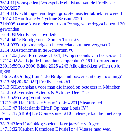
36
14:11
[Voorspellen] Voorspel de eindstand van de Eredivisie
2026/2027
34
14:11
Klacht ingediend tegen grootste insectenfabriek ter wereld
116
14:10
Hurricane & Cyclone Season 2026
7
14:09
Spaanse kust onder vuur van Portugese oorlogsschepen: 120
gewonden
16
14:09
Peter Faber is overleden
72
14:04
De Bondgenoten Spoiler Topic #3
35
14:03
Zou je vreemdgaan in een relatie kunnen vergeven?
32
14:03
Astronomie in de Achtertuin #6
175
14:02
[Live Eredivisie #1784] Dying seconds van het seizoen!
171
14:02
Wat is jullie binnenhuistemperatuur? #81 Horrorzomer
239
13:59
Top 2000 Editie 2025 #243 Alle dikzakken willen op je
lijken
196
13:59
Oorlog Iran #136 Bridge and powerplant day incoming?
33
13:56
[2026/2027] Eredivisietoto #1
25
13:56
Levenslang voor man die inreed op betogers in München
72
13:55
Overleden Acteurs & Actrices Deel #15
30
13:52
Eeuwig voortleven
117
13:48
[Het Officiële Steam Topic #201] Steamrolled
131
13:47
[Nederlands Elftal] Op naar Louis IV?
191
13:45
[SBS6] De Oranjezomer #10 Helene je kan het niet stop
ermee
38
13:43
Jezelf gelukkig voelen als vrijgezelle vijftiger
147
13:32
[Keuken Kampioen Divisie] #44 Vitesse mag weg