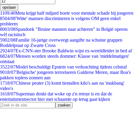
opslaan
11
09:40
Meta krijgt half miljard boete voor mentale schade bij jongeren
85
04/08
'Witte' mannen discrimineren is volgens OM geen enkel
probleem
80
03/08
Spandoek "Bruine mannen naar achteren" in België opeens
wèl racistisch
59
02/08
Familie 16-jarige overweegt aangifte na schuine grappen
Roddelpraat op Zwarte Cross
29
24/07
Ex-CNN-ster Brooke Baldwin wijst ex-wereldleider in bed af
68
24/07
Mensen worden steeds dommer: Klasse van 'middelmatigen'
ontstaat
35
22/07
Model beschuldigt Epstein van verkrachting tijdens celstraf
90
18/07
'Belgische' jongeren terroriseren Galderse Meren, maar Boa's
pakken topless zonnen aan
17
18/07
Chinese peuter (3) komt tientallen kilo's aan na 'mukbang'
video's
16
18/07
Superman denkt dat woke op z'n retour is en dat de
entertainmentsector hier met schaamte op terug gaat kijken