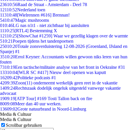
236
10:56
Raad de Straat - Amsterdam - Deel 78
121
10:52
Nederland toen
113
10:48
[Wielrennen #616] Brennan!
54
10:47
Magic mushrooms
0
10:46
LG nas n1t1 - niet zichtbaar bij aansluiten
11
10:25
[RTL4] Bestemming X
121
10:25
[ShowChat #1259] Waar we gezellig klagen over de warmte
5
10:21
Poepen tijdens het tandenpoetsen
250
10:20
Totale zonsverduistering 12-08-2026 (Groenland, IJsland en
Spanje) #1
35
10:20
Errol Keyner: Accountants willen gewoon niks leren van hun
fouten
73
10:19
Een tactische/militaire analyse van het front in Oekraïne #31
133
10:04
[WLR SC #417] Nieuw deel openen was kaputt
162
09:42
Politieke podcasts #1
42
09:39
Zoon(11) onderneemt werkelijk geen reet in de vakantie
14
09:24
Rechtszaak dodelijk ongeluk uitgesteld vanwege vakantie
advocaat
19
09:19
[ATP Tour] #169 Tosti Tallon back on fire
80
09:08
Meer dan 40 uur werken.
136
09:02
Grote natuurbrand in Noord-Limburg
Media & Cultuur
Media & Cultuur
Scrollbar gebruiken