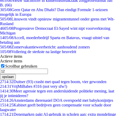
6
05/08
Nieuw slachtoffer in kindermisbruikzaak zorgprofessional Jan
B. (66)
3
05/08
Geen Qatar en Abu Dhabi? Dan eindigt Formule 1-seizoen
mogelijk in Europa
5
05/08
Litouwen vindt opnieuw migrantentunnel onder grens met Wit-
Rusland
46
05/08
Progressieve Democraat El-Sayed wint nipt voorverkiezing
Michigan
14
05/08
Accell, moederbedrijf Sparta en Batavus, vraagt uitstel van
betaling aan
5
05/08
Zomervakantieweerbericht: aanhoudend zomers
1
05/08
Vollering de sterkste na lastige heuvelrit
Actieve items
Actieve items
Scrollbar gebruiken
opslaan
27
14:32
Duitser (93) crasht met quad tegen boom, vier gewonden
2
14:31
VrijMiBabes #316 (not very sfw!)
14
14:30
Meer agressie tegen een andersluidende politieke mening, laat
jij je intimideren?
25
14:26
Amsterdams dierenasiel DOA overspoeld met babykonijntjes
15
14:25
Kabinet geeft bedrijven geen compensatie voor schade door
laagwater
17
14:21
Denemarken pakt AI-gebruik in scholen aan: extra mondelinge