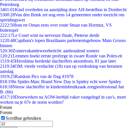
Petersburg
34
01:01
Kind overleden na aanrijding door AH-bestelbus in Dordrecht
53
00:28
Van den Brink zet nog eens 14 gemeenten onder toezicht om
spreidingswet
22
22:50
Iran en Oman eens over route Straat van Hormuz, VS
buitenspel
2
22:17
Le Court wint na nerveuze finale, Pieterse derde
12
20:48
Capibara's lopen Braziliaans parlementsgebouw Mato Grosso
binnen
5
20:30
Zomervakantieweerbericht: aanhoudend zomers
1
20:21
Lemmen boekt eerste profzege in zware Ronde van Polen-rit
15
19:45
Hiroshima herdenkt slachtoffers atoombom, 81 jaar later
21
19:34
OM: vierde verdachte (18) vast op verdenking van beramen
aanslag
19
19:25
Random Pics van de Dag #1978
8
18:19
In Spider-Man: Brand New Day is Spidey echt weer Spidey
6
18:18
Nieuw slachtoffer in kindermisbruikzaak zorgprofessional Jan
B. (66)
45
17:10
Doorwerken na AOW-leeftijd vaker vastgelegd in cao's, moet
werken na je 67e de norm worden?
Forum
Forum
Scrollbar gebruiken