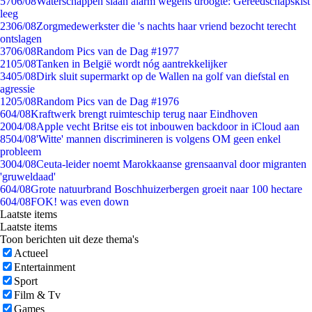
57
06/08
Waterschappen slaan alarm wegens droogte: Gereedschapskist
leeg
23
06/08
Zorgmedewerkster die 's nachts haar vriend bezocht terecht
ontslagen
37
06/08
Random Pics van de Dag #1977
21
05/08
Tanken in België wordt nóg aantrekkelijker
34
05/08
Dirk sluit supermarkt op de Wallen na golf van diefstal en
agressie
12
05/08
Random Pics van de Dag #1976
6
04/08
Kraftwerk brengt ruimteschip terug naar Eindhoven
20
04/08
Apple vecht Britse eis tot inbouwen backdoor in iCloud aan
85
04/08
'Witte' mannen discrimineren is volgens OM geen enkel
probleem
30
04/08
Ceuta-leider noemt Marokkaanse grensaanval door migranten
'gruweldaad'
6
04/08
Grote natuurbrand Boschhuizerbergen groeit naar 100 hectare
6
04/08
FOK! was even down
Laatste items
Laatste items
Toon berichten uit deze thema's
Actueel
Entertainment
Sport
Film & Tv
Games