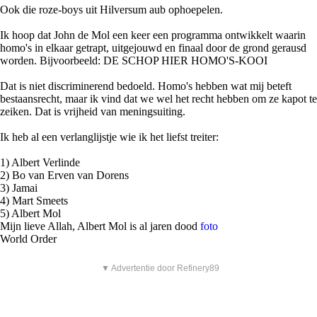
Ook die roze-boys uit Hilversum aub ophoepelen.
Ik hoop dat John de Mol een keer een programma ontwikkelt waarin
homo's in elkaar getrapt, uitgejouwd en finaal door de grond gerausd
worden. Bijvoorbeeld: DE SCHOP HIER HOMO'S-KOOI
Dat is niet discriminerend bedoeld. Homo's hebben wat mij beteft
bestaansrecht, maar ik vind dat we wel het recht hebben om ze kapot te
zeiken. Dat is vrijheid van meningsuiting.
Ik heb al een verlanglijstje wie ik het liefst treiter:
1) Albert Verlinde
2) Bo van Erven van Dorens
3) Jamai
4) Mart Smeets
5) Albert Mol
Mijn lieve Allah, Albert Mol is al jaren dood
foto
World Order
▼ Advertentie door Refinery89