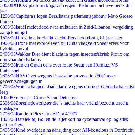
3
06/08
XBOX platform krijgt zijn eigen "Platinum" achievements dit
jaar
12
06/08
Capibara's lopen Braziliaans parlementsgebouw Mato Grosso
binnen
68
06/08
Israël meldt dood twee militairen in Zuid-Libanon, vergelding
aangekondigd
15
06/08
Hiroshima herdenkt slachtoffers atoombom, 81 jaar later
19
06/08
Drone met explosieven bij Duits vliegveld voedt vrees voor
hybride aanval
34
06/08
Wakker Dier dient klacht in tegen insectenfabriek Protix om
duurzaamheidsclaims
22
06/08
Iran en Oman eens over route Straat van Hormuz, VS
buitenspel
26
06/08
NAVO zet wegens Russische provocatie 250% meer
gevechtsvliegtuigen in
57
06/08
Waterschappen slaan alarm wegens droogte: Gereedschapskist
leeg
1
06/08
Forensics: Crime Scene Detective
23
06/08
Zorgmedewerkster die 's nachts haar vriend bezocht terecht
ontslagen
37
06/08
Random Pics van de Dag #1977
18
05/08
Datalek bij Bol en de Bijenkorf na cyberaanval op logistiek
partner Ceva
34
05/08
Kind overleden na aanrijding door AH-bestelbus in Dordrecht