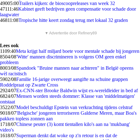
490
05:00
Trailers kijken: de bioscoopreleases van week 32
471
11:46
Kabinet geeft bedrijven geen compensatie voor schade door
laagwater
468
11:08
Tropische hitte keert zondag terug met lokaal 32 graden
▼ Advertentie door Refinery89
Lees ook
11
09:40
Meta krijgt half miljard boete voor mentale schade bij jongeren
85
04/08
'Witte' mannen discrimineren is volgens OM geen enkel
probleem
80
03/08
Spandoek "Bruine mannen naar achteren" in België opeens
wèl racistisch
59
02/08
Familie 16-jarige overweegt aangifte na schuine grappen
Roddelpraat op Zwarte Cross
29
24/07
Ex-CNN-ster Brooke Baldwin wijst ex-wereldleider in bed af
68
24/07
Mensen worden steeds dommer: Klasse van 'middelmatigen'
ontstaat
35
22/07
Model beschuldigt Epstein van verkrachting tijdens celstraf
90
18/07
'Belgische' jongeren terroriseren Galderse Meren, maar Boa's
pakken topless zonnen aan
17
18/07
Chinese peuter (3) komt tientallen kilo's aan na 'mukbang'
video's
16
18/07
Superman denkt dat woke op z'n retour is en dat de