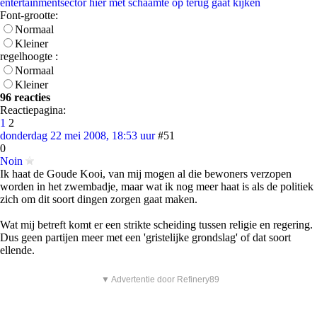
entertainmentsector hier met schaamte op terug gaat kijken
Font-grootte:
Normaal
Kleiner
regelhoogte :
Normaal
Kleiner
96 reacties
Reactiepagina:
1
2
donderdag 22 mei 2008, 18:53 uur
#51
0
Noin
Ik haat de Goude Kooi, van mij mogen al die bewoners verzopen
worden in het zwembadje, maar wat ik nog meer haat is als de politiek
zich om dit soort dingen zorgen gaat maken.
Wat mij betreft komt er een strikte scheiding tussen religie en regering.
Dus geen partijen meer met een 'gristelijke grondslag' of dat soort
ellende.
▼ Advertentie door Refinery89