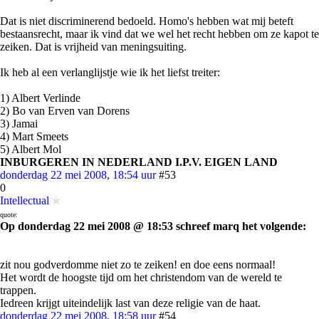
Dat is niet discriminerend bedoeld. Homo's hebben wat mij beteft
bestaansrecht, maar ik vind dat we wel het recht hebben om ze kapot te
zeiken. Dat is vrijheid van meningsuiting.
Ik heb al een verlanglijstje wie ik het liefst treiter:
1) Albert Verlinde
2) Bo van Erven van Dorens
3) Jamai
4) Mart Smeets
5) Albert Mol
INBURGEREN IN NEDERLAND I.P.V. EIGEN LAND
donderdag 22 mei 2008, 18:54 uur
#53
0
Intellectual
quote:
Op donderdag 22 mei 2008 @ 18:53 schreef marq het volgende:
zit nou godverdomme niet zo te zeiken! en doe eens normaal!
Het wordt de hoogste tijd om het christendom van de wereld te
trappen.
Iedreen krijgt uiteindelijk last van deze religie van de haat.
donderdag 22 mei 2008, 18:58 uur
#54