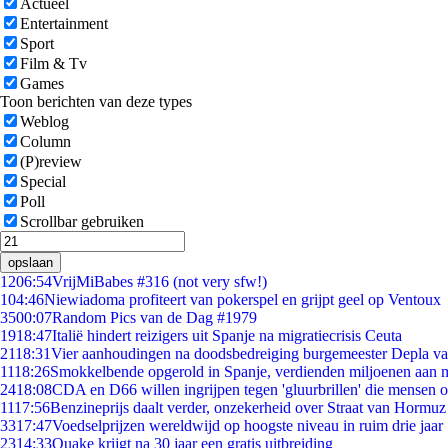
Actueel
Entertainment
Sport
Film & Tv
Games
Toon berichten van deze types
Weblog
Column
(P)review
Special
Poll
Scrollbar gebruiken
opslaan
12
06:54
VrijMiBabes #316 (not very sfw!)
1
04:46
Niewiadoma profiteert van pokerspel en grijpt geel op Ventoux
35
00:07
Random Pics van de Dag #1979
19
18:47
Italië hindert reizigers uit Spanje na migratiecrisis Ceuta
21
18:31
Vier aanhoudingen na doodsbedreiging burgemeester Depla v
11
18:26
Smokkelbende opgerold in Spanje, verdienden miljoenen aan 
24
18:08
CDA en D66 willen ingrijpen tegen 'gluurbrillen' die mensen 
11
17:56
Benzineprijs daalt verder, onzekerheid over Straat van Hormuz b
33
17:47
Voedselprijzen wereldwijd op hoogste niveau in ruim drie jaar
23
14:33
Quake krijgt na 30 jaar een gratis uitbreiding