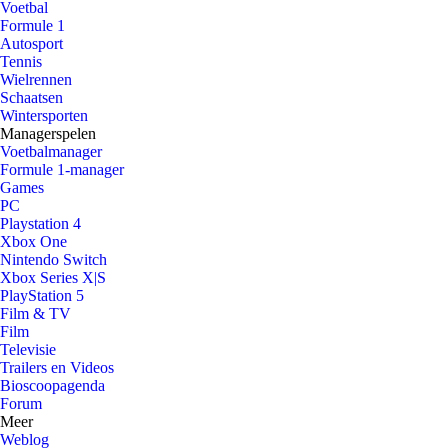
Voetbal
Formule 1
Autosport
Tennis
Wielrennen
Schaatsen
Wintersporten
Managerspelen
Voetbalmanager
Formule 1-manager
Games
PC
Playstation 4
Xbox One
Nintendo Switch
Xbox Series X|S
PlayStation 5
Film & TV
Film
Televisie
Trailers en Videos
Bioscoopagenda
Forum
Meer
Weblog