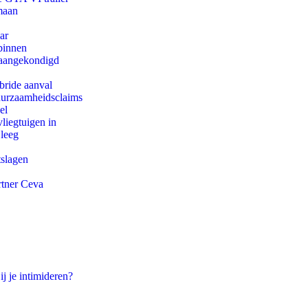
maan
ar
binnen
g aangekondigd
bride aanval
duurzaamheidsclaims
el
iegtuigen in
 leeg
tslagen
rtner Ceva
ij je intimideren?