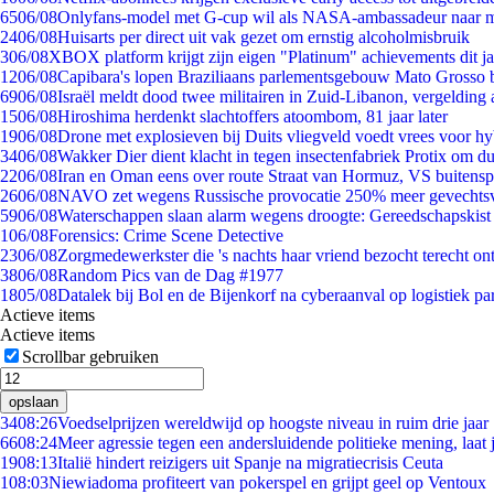
65
06/08
Onlyfans-model met G-cup wil als NASA-ambassadeur naar 
24
06/08
Huisarts per direct uit vak gezet om ernstig alcoholmisbruik
3
06/08
XBOX platform krijgt zijn eigen "Platinum" achievements dit ja
12
06/08
Capibara's lopen Braziliaans parlementsgebouw Mato Grosso 
69
06/08
Israël meldt dood twee militairen in Zuid-Libanon, vergeldin
15
06/08
Hiroshima herdenkt slachtoffers atoombom, 81 jaar later
19
06/08
Drone met explosieven bij Duits vliegveld voedt vrees voor hy
34
06/08
Wakker Dier dient klacht in tegen insectenfabriek Protix om 
22
06/08
Iran en Oman eens over route Straat van Hormuz, VS buitensp
26
06/08
NAVO zet wegens Russische provocatie 250% meer gevechtsvl
59
06/08
Waterschappen slaan alarm wegens droogte: Gereedschapskist
1
06/08
Forensics: Crime Scene Detective
23
06/08
Zorgmedewerkster die 's nachts haar vriend bezocht terecht on
38
06/08
Random Pics van de Dag #1977
18
05/08
Datalek bij Bol en de Bijenkorf na cyberaanval op logistiek pa
Actieve items
Actieve items
Scrollbar gebruiken
opslaan
34
08:26
Voedselprijzen wereldwijd op hoogste niveau in ruim drie jaar
66
08:24
Meer agressie tegen een andersluidende politieke mening, laat j
19
08:13
Italië hindert reizigers uit Spanje na migratiecrisis Ceuta
1
08:03
Niewiadoma profiteert van pokerspel en grijpt geel op Ventoux