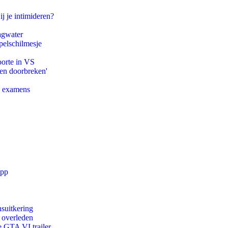
ij je intimideren?
agwater
pelschilmesje
oorte in VS
pen doorbreken'
e examens
app
suitkering
d overleden
e GTA VI trailer