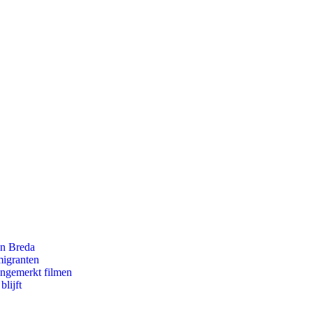
an Breda
migranten
ongemerkt filmen
lijft