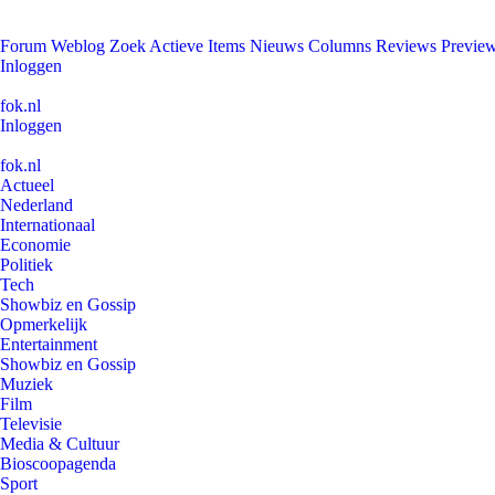
Forum
Weblog
Zoek
Actieve Items
Nieuws
Columns
Reviews
Previe
Inloggen
fok.nl
Inloggen
fok.nl
Actueel
Nederland
Internationaal
Economie
Politiek
Tech
Showbiz en Gossip
Opmerkelijk
Entertainment
Showbiz en Gossip
Muziek
Film
Televisie
Media & Cultuur
Bioscoopagenda
Sport