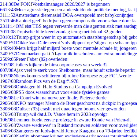
2
14:30
De FOK!Voetbalmanager 2026/2027 is begonnen
66
13:48
Meer agressie tegen een andersluidende politieke mening, laat j
31
11:52
Amsterdams dierenasiel DOA overspoeld met babykonijntjes
25
11:46
Kabinet geeft bedrijven geen compensatie voor schade door la
23
11:14
OM eist TBS tegen verwarde man die agenten stak met aardap
30
11:08
Tropische hitte keert zondag terug met lokaal 32 graden
30
10:12
Trump grijpt weer in op automatisch staatsburgerschap bij geb
55
09:51
Dikke Van Dale neemt 'vulvalippen' op: 'stigma op schaamlip
14
09:40
Meta krijgt half miljard boete voor mentale schade bij jongeren
24
09:37
Denemarken pakt AI-gebruik in scholen aan: extra mondeling
25
09:05
Peter Faber (82) overleden
7
07/08
Trailers kijken: de bioscoopreleases van week 32
0
07/08
Ajax veel te sterk voor Shelbourne, maar houdt schade beperkt
1
07/08
Nieuwkomers schitteren bij ruime Europese zege FC Twente
19
07/08
Random Pics van de Dag #1978
15
06/08
Ontslagen bij Halo Studios na Campaign Evolved
19
06/08
PS5-doos waarschuwt voor einde fysieke games
2
06/08
Le Court wint na nerveuze finale, Pieterse derde
29
06/08
NPO-manager Menno de Boer geschorst na dickpic in groeps
38
06/08
Duitser (93) crasht met quad tegen boom, vier gewonden
47
06/08
Trump wil dat J.D. Vance hem in 2028 opvolgt
1
06/08
Lemmen boekt eerste profzege in zware Ronde van Polen-rit
24
06/08
'Zwarte weduwes' in Rusland trouwen soldaten voor overlijden
14
06/08
Zangeres en Idols-jurylid Jerney Kaagman op 79-jarige leeftij
10
06/08
Netflix-abonnees krijgen exclusieve early access tot uitgebreid