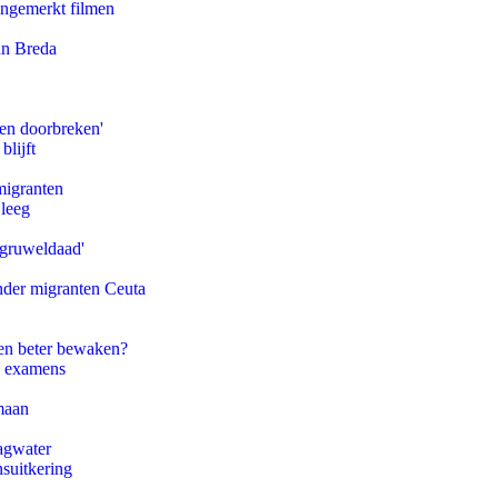
ongemerkt filmen
an Breda
pen doorbreken'
blijft
migranten
 leeg
'gruweldaad'
onder migranten Ceuta
en beter bewaken?
e examens
maan
agwater
suitkering