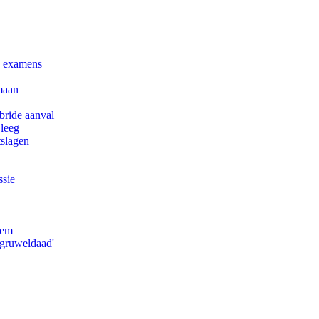
e examens
maan
bride aanval
 leeg
tslagen
ssie
eem
'gruweldaad'