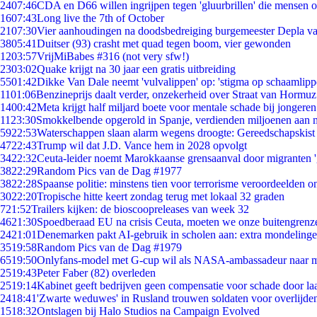
24
07:46
CDA en D66 willen ingrijpen tegen 'gluurbrillen' die mensen 
16
07:43
Long live the 7th of October
21
07:30
Vier aanhoudingen na doodsbedreiging burgemeester Depla v
38
05:41
Duitser (93) crasht met quad tegen boom, vier gewonden
12
03:57
VrijMiBabes #316 (not very sfw!)
23
03:02
Quake krijgt na 30 jaar een gratis uitbreiding
55
01:42
Dikke Van Dale neemt 'vulvalippen' op: 'stigma op schaamlip
11
01:06
Benzineprijs daalt verder, onzekerheid over Straat van Hormuz 
14
00:42
Meta krijgt half miljard boete voor mentale schade bij jongeren
11
23:30
Smokkelbende opgerold in Spanje, verdienden miljoenen aan 
59
22:53
Waterschappen slaan alarm wegens droogte: Gereedschapskist
47
22:43
Trump wil dat J.D. Vance hem in 2028 opvolgt
34
22:32
Ceuta-leider noemt Marokkaanse grensaanval door migranten 
38
22:29
Random Pics van de Dag #1977
38
22:28
Spaanse politie: minstens tien voor terrorisme veroordeelden 
30
22:20
Tropische hitte keert zondag terug met lokaal 32 graden
7
21:52
Trailers kijken: de bioscoopreleases van week 32
46
21:30
Spoedberaad EU na crisis Ceuta, moeten we onze buitengrenz
24
21:01
Denemarken pakt AI-gebruik in scholen aan: extra mondeling
35
19:58
Random Pics van de Dag #1979
65
19:50
Onlyfans-model met G-cup wil als NASA-ambassadeur naar 
25
19:43
Peter Faber (82) overleden
25
19:14
Kabinet geeft bedrijven geen compensatie voor schade door la
24
18:41
'Zwarte weduwes' in Rusland trouwen soldaten voor overlijden
15
18:32
Ontslagen bij Halo Studios na Campaign Evolved