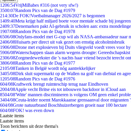
12
06:54
VrijMiBabes #316 (not very sfw!)
35
00:07
Random Pics van de Dag #1979
2
14:30
De FOK!Voetbalmanager 2026/2027 is begonnen
14
09:40
Meta krijgt half miljard boete voor mentale schade bij jongeren
24
09:37
Denemarken pakt AI-gebruik in scholen aan: extra mondeling
19
07/08
Random Pics van de Dag #1978
65
06/08
Onlyfans-model met G-cup wil als NASA-ambassadeur naar 
24
06/08
Huisarts per direct uit vak gezet om ernstig alcoholmisbruik
19
06/08
Drone met explosieven bij Duits vliegveld voedt vrees voor hy
59
06/08
Waterschappen slaan alarm wegens droogte: Gereedschapskist
23
06/08
Zorgmedewerkster die 's nachts haar vriend bezocht terecht on
38
06/08
Random Pics van de Dag #1977
21
05/08
Tanken in België wordt nóg aantrekkelijker
34
05/08
Dirk sluit supermarkt op de Wallen na golf van diefstal en agre
12
05/08
Random Pics van de Dag #1976
6
04/08
Kraftwerk brengt ruimteschip terug naar Eindhoven
20
04/08
Apple vecht Britse eis tot inbouwen backdoor in iCloud aan
85
04/08
'Witte' mannen discrimineren is volgens OM geen enkel probl
34
04/08
Ceuta-leider noemt Marokkaanse grensaanval door migranten 
6
04/08
Grote natuurbrand Boschhuizerbergen groeit naar 100 hectare
6
04/08
FOK! was even down
Laatste items
Laatste items
Toon berichten uit deze thema's