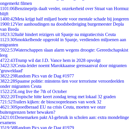
ongemerkt filmen
11
01:06
Benzineprijs daalt verder, onzekerheid over Straat van Hormuz
blijft
14
00:42
Meta krijgt half miljard boete voor mentale schade bij jongeren
19
00:12
Vier aanhoudingen na doodsbedreiging burgemeester Depla
van Breda
18
23:32
Italië hindert reizigers uit Spanje na migratiecrisis Ceuta
11
23:30
Smokkelbende opgerold in Spanje, verdienden miljoenen aan
migranten
59
22:53
Waterschappen slaan alarm wegens droogte: Gereedschapskist
leeg
47
22:43
Trump wil dat J.D. Vance hem in 2028 opvolgt
34
22:32
Ceuta-leider noemt Marokkaanse grensaanval door migranten
'gruweldaad'
38
22:29
Random Pics van de Dag #1977
38
22:28
Spaanse politie: minstens tien voor terrorisme veroordeelden
onder migranten Ceuta
15
22:25
Long live the 7th of October
30
22:20
Tropische hitte keert zondag terug met lokaal 32 graden
7
21:52
Trailers kijken: de bioscoopreleases van week 32
46
21:30
Spoedberaad EU na crisis Ceuta, moeten we onze
buitengrenzen beter bewaken?
24
21:01
Denemarken pakt AI-gebruik in scholen aan: extra mondelinge
examens
35
19:58
Random Pics van de Dag #1979