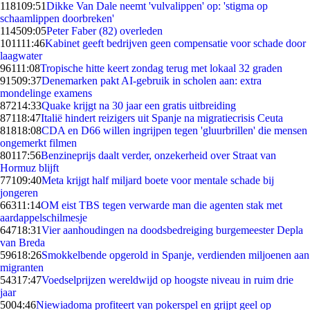
1181
09:51
Dikke Van Dale neemt 'vulvalippen' op: 'stigma op
schaamlippen doorbreken'
1145
09:05
Peter Faber (82) overleden
1011
11:46
Kabinet geeft bedrijven geen compensatie voor schade door
laagwater
961
11:08
Tropische hitte keert zondag terug met lokaal 32 graden
915
09:37
Denemarken pakt AI-gebruik in scholen aan: extra
mondelinge examens
872
14:33
Quake krijgt na 30 jaar een gratis uitbreiding
871
18:47
Italië hindert reizigers uit Spanje na migratiecrisis Ceuta
818
18:08
CDA en D66 willen ingrijpen tegen 'gluurbrillen' die mensen
ongemerkt filmen
801
17:56
Benzineprijs daalt verder, onzekerheid over Straat van
Hormuz blijft
771
09:40
Meta krijgt half miljard boete voor mentale schade bij
jongeren
663
11:14
OM eist TBS tegen verwarde man die agenten stak met
aardappelschilmesje
647
18:31
Vier aanhoudingen na doodsbedreiging burgemeester Depla
van Breda
596
18:26
Smokkelbende opgerold in Spanje, verdienden miljoenen aan
migranten
543
17:47
Voedselprijzen wereldwijd op hoogste niveau in ruim drie
jaar
50
04:46
Niewiadoma profiteert van pokerspel en grijpt geel op