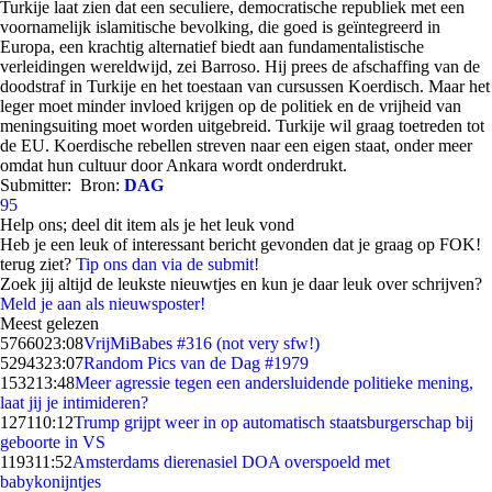
Turkije laat zien dat een seculiere, democratische republiek met een
voornamelijk islamitische bevolking, die goed is geïntegreerd in
Europa, een krachtig alternatief biedt aan fundamentalistische
verleidingen wereldwijd, zei Barroso. Hij prees de afschaffing van de
doodstraf in Turkije en het toestaan van cursussen Koerdisch. Maar het
leger moet minder invloed krijgen op de politiek en de vrijheid van
meningsuiting moet worden uitgebreid. Turkije wil graag toetreden tot
de EU. Koerdische rebellen streven naar een eigen staat, onder meer
omdat hun cultuur door Ankara wordt onderdrukt.
Submitter:
Bron:
DAG
95
Help ons; deel dit item als je het leuk vond
Heb je een leuk of interessant bericht gevonden dat je graag op FOK!
terug ziet?
Tip ons dan via de submit!
Zoek jij altijd de leukste nieuwtjes en kun je daar leuk over schrijven?
Meld je aan als nieuwsposter!
Meest gelezen
57660
23:08
VrijMiBabes #316 (not very sfw!)
52943
23:07
Random Pics van de Dag #1979
1532
13:48
Meer agressie tegen een andersluidende politieke mening,
laat jij je intimideren?
1271
10:12
Trump grijpt weer in op automatisch staatsburgerschap bij
geboorte in VS
1193
11:52
Amsterdams dierenasiel DOA overspoeld met
babykonijntjes