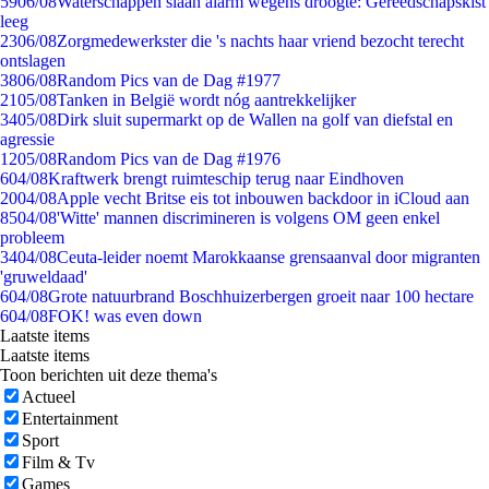
59
06/08
Waterschappen slaan alarm wegens droogte: Gereedschapskist
leeg
23
06/08
Zorgmedewerkster die 's nachts haar vriend bezocht terecht
ontslagen
38
06/08
Random Pics van de Dag #1977
21
05/08
Tanken in België wordt nóg aantrekkelijker
34
05/08
Dirk sluit supermarkt op de Wallen na golf van diefstal en
agressie
12
05/08
Random Pics van de Dag #1976
6
04/08
Kraftwerk brengt ruimteschip terug naar Eindhoven
20
04/08
Apple vecht Britse eis tot inbouwen backdoor in iCloud aan
85
04/08
'Witte' mannen discrimineren is volgens OM geen enkel
probleem
34
04/08
Ceuta-leider noemt Marokkaanse grensaanval door migranten
'gruweldaad'
6
04/08
Grote natuurbrand Boschhuizerbergen groeit naar 100 hectare
6
04/08
FOK! was even down
Laatste items
Laatste items
Toon berichten uit deze thema's
Actueel
Entertainment
Sport
Film & Tv
Games