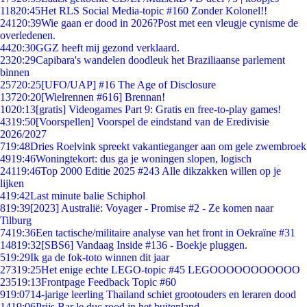
118
20:45
Het RLS Social Media-topic #160 Zonder Kolonel!!
241
20:39
Wie gaan er dood in 2026?Post met een vleugje cynisme de
overledenen.
44
20:30
GGZ heeft mij gezond verklaard.
23
20:29
Capibara's wandelen doodleuk het Braziliaanse parlement
binnen
257
20:25
[UFO/UAP] #16 The Age of Disclosure
137
20:20
[Wielrennen #616] Brennan!
10
20:13
[gratis] Videogames Part 9: Gratis en free-to-play games!
43
19:50
[Voorspellen] Voorspel de eindstand van de Eredivisie
2026/2027
7
19:48
Dries Roelvink spreekt vakantieganger aan om gele zwembroek
49
19:46
Woningtekort: dus ga je woningen slopen, logisch
241
19:46
Top 2000 Editie 2025 #243 Alle dikzakken willen op je
lijken
4
19:42
Last minute balie Schiphol
8
19:39
[2023] Australië: Voyager - Promise #2 - Ze komen naar
Tilburg
74
19:36
Een tactische/militaire analyse van het front in Oekraïne #31
148
19:32
[SBS6] Vandaag Inside #136 - Boekje pluggen.
5
19:29
Ik ga de fok-toto winnen dit jaar
273
19:25
Het enige echte LEGO-topic #45 LEGOOOOOOOOOOO
235
19:13
Frontpage Feedback Topic #60
9
19:07
14-jarige leerling Thailand schiet grootouders en leraren dood
14
19:06
Prijs Bar le duc rood in het buitenland