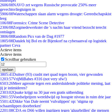
buitenspel
26
06/08
NAVO zet wegens Russische provocatie 250% meer
gevechtsvliegtuigen in
59
06/08
Waterschappen slaan alarm wegens droogte: Gereedschapskist
leeg
1
06/08
Forensics: Crime Scene Detective
23
06/08
Zorgmedewerkster die 's nachts haar vriend bezocht terecht
ontslagen
38
06/08
Random Pics van de Dag #1977
18
05/08
Datalek bij Bol en de Bijenkorf na cyberaanval op logistiek
partner Ceva
Actieve items
Actieve items
Scrollbar gebruiken
opslaan
38
05:41
Duitser (93) crasht met quad tegen boom, vier gewonden
12
03:57
VrijMiBabes #316 (not very sfw!)
65
03:26
Meer agressie tegen een andersluidende politieke mening, laat
jij je intimideren?
23
03:02
Quake krijgt na 30 jaar een gratis uitbreiding
29
01:55
Voedselprijzen wereldwijd op hoogste niveau in ruim drie jaar
55
01:42
Dikke Van Dale neemt 'vulvalippen' op: 'stigma op
schaamlippen doorbreken'
22
01:08
CDA en D66 willen ingrijpen tegen 'gluurbrillen' die mensen