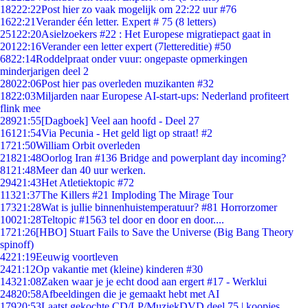
182
22:22
Post hier zo vaak mogelijk om 22:22 uur #76
16
22:21
Verander één letter. Expert # 75 (8 letters)
251
22:20
Asielzoekers #22 : Het Europese migratiepact gaat in
201
22:16
Verander een letter expert (7lettereditie) #50
68
22:14
Roddelpraat onder vuur: ongepaste opmerkingen
minderjarigen deel 2
280
22:06
Post hier pas overleden muzikanten #32
18
22:03
Miljarden naar Europese AI-start-ups: Nederland profiteert
flink mee
289
21:55
[Dagboek] Veel aan hoofd - Deel 27
161
21:54
Via Pecunia - Het geld ligt op straat! #2
17
21:50
William Orbit overleden
218
21:48
Oorlog Iran #136 Bridge and powerplant day incoming?
81
21:48
Meer dan 40 uur werken.
294
21:43
Het Atletiektopic #72
113
21:37
The Killers #21 Imploding The Mirage Tour
173
21:28
Wat is jullie binnenhuistemperatuur? #81 Horrorzomer
100
21:28
Teltopic #1563 tel door en door en door....
17
21:26
[HBO] Stuart Fails to Save the Universe (Big Bang Theory
spinoff)
42
21:19
Eeuwig voortleven
24
21:12
Op vakantie met (kleine) kinderen #30
143
21:08
Zaken waar je je echt dood aan ergert #17 - Werklui
248
20:58
Afbeeldingen die je gemaakt hebt met AI
179
20:53
Laatst gekochte CD/LP/MuziekDVD deel 75 | koopjes