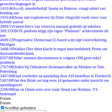
gevechtsvliegtuigen in
14
10:46
Accell, moederbedrijf Sparta en Batavus, vraagt uitstel van
betaling aan
19
10:44
Drone met explosieven bij Duits vliegveld voedt vrees voor
hybride aanval
39
09:53
Vinted-foto's van vrouwen massaal gedeeld op seksfora
3
09:33
XBOX platform krijgt zijn eigen "Platinum" achievements dit
jaar
46
09:22
Progressieve Democraat El-Sayed wint nipt voorverkiezing
Michigan
34
08:18
Wakker Dier dient klacht in tegen insectenfabriek Protix om
duurzaamheidsclaims
85
07/08
'Witte' mannen discrimineren is volgens OM geen enkel
probleem
27
07/08
Doden bij Oekraïense droneaanvallen op Moskou en Sint-
Petersburg
34
07/08
Kind overleden na aanrijding door AH-bestelbus in Dordrecht
53
07/08
Van den Brink zet nog eens 14 gemeenten onder toezicht om
spreidingswet
22
06/08
Iran en Oman eens over route Straat van Hormuz, VS
buitenspel
Forum
Forum
Scrollbar gebruiken