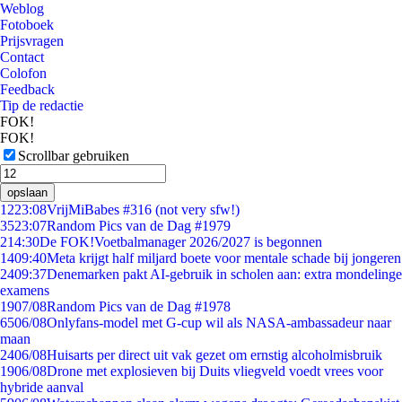
Weblog
Fotoboek
Prijsvragen
Contact
Colofon
Feedback
Tip de redactie
FOK!
FOK!
Scrollbar gebruiken
opslaan
12
23:08
VrijMiBabes #316 (not very sfw!)
35
23:07
Random Pics van de Dag #1979
2
14:30
De FOK!Voetbalmanager 2026/2027 is begonnen
14
09:40
Meta krijgt half miljard boete voor mentale schade bij jongeren
24
09:37
Denemarken pakt AI-gebruik in scholen aan: extra mondelinge
examens
19
07/08
Random Pics van de Dag #1978
65
06/08
Onlyfans-model met G-cup wil als NASA-ambassadeur naar
maan
24
06/08
Huisarts per direct uit vak gezet om ernstig alcoholmisbruik
19
06/08
Drone met explosieven bij Duits vliegveld voedt vrees voor
hybride aanval