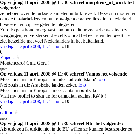
Op vrijdag 11 april 2008 @ 11:36 schreef morpheus_at_work het
volgende:
ze hebben over de turkse islamieten in turkije zelf. Deze zijn moderner
dan de Gastarbeiders en hun opvolgende generaties die in nederland
bivaceren en zijn vergeten te integreren.
Yup. Expats houden erg vast aan hun cultuur zoals die was toen ze
weggingen, en versterken die zelfs omdat het een identiteit geeft. Je
ziet hetzelfde met veel Nederlanders in het buitenland.
vrijdag 11 april 2008, 11:41 uur
#18
0
Vujacic
Montenegro! Crna Gora !
quote:
Op vrijdag 11 april 2008 @ 11:40 schreef Vamps het volgende:
Meer moslims in Europa = minder radicale Islam?
foto
Net zoals in die Arabische landen zeker.
foto
Meer moslims in Europa = meer aantal moordzaken
Visit my profiel to sign up for campaign against R@b !
vrijdag 11 april 2008, 11:41 uur
#19
0
daftme
quote:
Op vrijdag 11 april 2008 @ 11:39 schreef Ntr- het volgende:
Als turk zou ik turkije niet in de EU willen ze kunnen best zonder eu.
Dat is nou typisch een te trotse turkse gedachte. no offence.