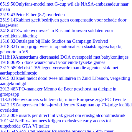
65
19:50
Onlyfans-model met G-cup wil als NASA-ambassadeur naar
maan
25
19:43
Peter Faber (82) overleden
25
19:14
Kabinet geeft bedrijven geen compensatie voor schade door
laagwater
24
18:41
'Zwarte weduwes' in Rusland trouwen soldaten voor
overlijdensuitkering
15
18:32
Ontslagen bij Halo Studios na Campaign Evolved
30
18:32
Trump grijpt weer in op automatisch staatsburgerschap bij
geboorte in VS
31
18:19
Amsterdams dierenasiel DOA overspoeld met babykonijntjes
19
18:06
PS5-doos waarschuwt voor einde fysieke games
23
17:58
OM eist TBS tegen verwarde man die agenten stak met
aardappelschilmesje
69
15:03
Israël meldt dood twee militairen in Zuid-Libanon, vergelding
aangekondigd
29
13:48
NPO-manager Menno de Boer geschorst na dickpic in
groepsapp
1
13:37
Nieuwkomers schitteren bij ruime Europese zege FC Twente
14
12:19
Zangeres en Idols-jurylid Jerney Kaagman op 79-jarige leeftijd
overleden
24
12:00
Huisarts per direct uit vak gezet om ernstig alcoholmisbruik
10
11:41
Netflix-abonnees krijgen exclusieve early access tot
uitgebreide GTA VI trailer
26
10:54
NAVO zet wegens Russische provocatie 250% meer