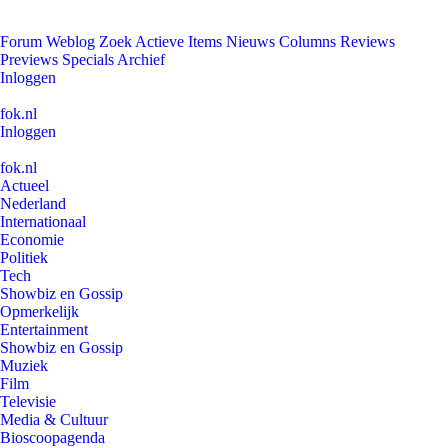
Forum
Weblog
Zoek
Actieve Items
Nieuws
Columns
Reviews
Previews
Specials
Archief
Inloggen
fok.nl
Inloggen
fok.nl
Actueel
Nederland
Internationaal
Economie
Politiek
Tech
Showbiz en Gossip
Opmerkelijk
Entertainment
Showbiz en Gossip
Muziek
Film
Televisie
Media & Cultuur
Bioscoopagenda