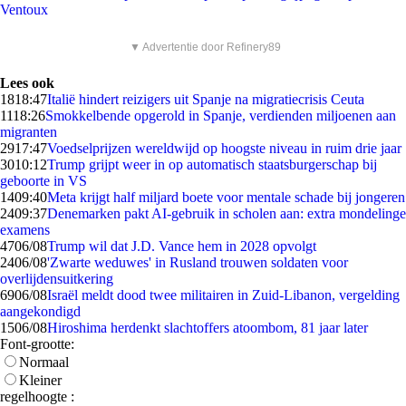
Ventoux
▼ Advertentie door Refinery89
Lees ook
18
18:47
Italië hindert reizigers uit Spanje na migratiecrisis Ceuta
11
18:26
Smokkelbende opgerold in Spanje, verdienden miljoenen aan
migranten
29
17:47
Voedselprijzen wereldwijd op hoogste niveau in ruim drie jaar
30
10:12
Trump grijpt weer in op automatisch staatsburgerschap bij
geboorte in VS
14
09:40
Meta krijgt half miljard boete voor mentale schade bij jongeren
24
09:37
Denemarken pakt AI-gebruik in scholen aan: extra mondelinge
examens
47
06/08
Trump wil dat J.D. Vance hem in 2028 opvolgt
24
06/08
'Zwarte weduwes' in Rusland trouwen soldaten voor
overlijdensuitkering
69
06/08
Israël meldt dood twee militairen in Zuid-Libanon, vergelding
aangekondigd
15
06/08
Hiroshima herdenkt slachtoffers atoombom, 81 jaar later
Font-grootte:
Normaal
Kleiner
regelhoogte :