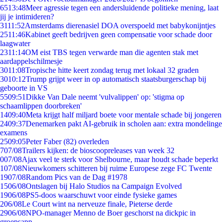
65
13:48
Meer agressie tegen een andersluidende politieke mening, laat
jij je intimideren?
31
11:52
Amsterdams dierenasiel DOA overspoeld met babykonijntjes
25
11:46
Kabinet geeft bedrijven geen compensatie voor schade door
laagwater
23
11:14
OM eist TBS tegen verwarde man die agenten stak met
aardappelschilmesje
30
11:08
Tropische hitte keert zondag terug met lokaal 32 graden
30
10:12
Trump grijpt weer in op automatisch staatsburgerschap bij
geboorte in VS
55
09:51
Dikke Van Dale neemt 'vulvalippen' op: 'stigma op
schaamlippen doorbreken'
14
09:40
Meta krijgt half miljard boete voor mentale schade bij jongeren
24
09:37
Denemarken pakt AI-gebruik in scholen aan: extra mondelinge
examens
25
09:05
Peter Faber (82) overleden
7
07/08
Trailers kijken: de bioscoopreleases van week 32
0
07/08
Ajax veel te sterk voor Shelbourne, maar houdt schade beperkt
1
07/08
Nieuwkomers schitteren bij ruime Europese zege FC Twente
19
07/08
Random Pics van de Dag #1978
15
06/08
Ontslagen bij Halo Studios na Campaign Evolved
19
06/08
PS5-doos waarschuwt voor einde fysieke games
2
06/08
Le Court wint na nerveuze finale, Pieterse derde
29
06/08
NPO-manager Menno de Boer geschorst na dickpic in
groepsapp