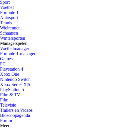
Sport
Voetbal
Formule 1
Autosport
Tennis
Wielrennen
Schaatsen
Wintersporten
Managerspelen
Voetbalmanager
Formule 1-manager
Games
PC
Playstation 4
Xbox One
Nintendo Switch
Xbox Series X|S
PlayStation 5
Film & TV
Film
Televisie
Trailers en Videos
Bioscoopagenda
Forum
Meer