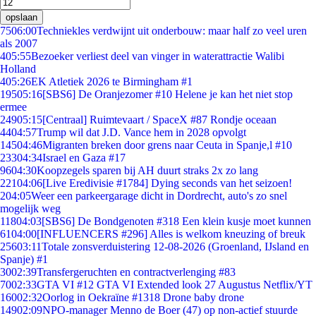
opslaan
75
06:00
Techniekles verdwijnt uit onderbouw: maar half zo veel uren
als 2007
4
05:55
Bezoeker verliest deel van vinger in waterattractie Walibi
Holland
4
05:26
EK Atletiek 2026 te Birmingham #1
195
05:16
[SBS6] De Oranjezomer #10 Helene je kan het niet stop
ermee
249
05:15
[Centraal] Ruimtevaart / SpaceX #87 Rondje oceaan
44
04:57
Trump wil dat J.D. Vance hem in 2028 opvolgt
145
04:46
Migranten breken door grens naar Ceuta in Spanje,l #10
233
04:34
Israel en Gaza #17
96
04:30
Koopzegels sparen bij AH duurt straks 2x zo lang
221
04:06
[Live Eredivisie #1784] Dying seconds van het seizoen!
2
04:05
Weer een parkeergarage dicht in Dordrecht, auto's zo snel
mogelijk weg
118
04:03
[SBS6] De Bondgenoten #318 Een klein kusje moet kunnen
61
04:00
[INFLUENCERS #296] Alles is welkom kneuzing of breuk
256
03:11
Totale zonsverduistering 12-08-2026 (Groenland, IJsland en
Spanje) #1
30
02:39
Transfergeruchten en contractverlenging #83
70
02:33
GTA VI #12 GTA VI Extended look 27 Augustus Netflix/YT
160
02:32
Oorlog in Oekraïne #1318 Drone baby drone
149
02:09
NPO-manager Menno de Boer (47) op non-actief stuurde