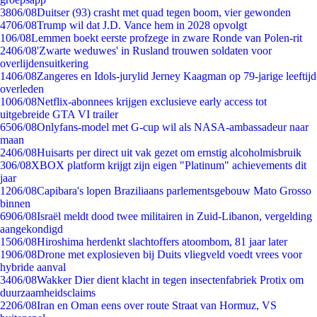
38
06/08
Duitser (93) crasht met quad tegen boom, vier gewonden
47
06/08
Trump wil dat J.D. Vance hem in 2028 opvolgt
1
06/08
Lemmen boekt eerste profzege in zware Ronde van Polen-rit
24
06/08
'Zwarte weduwes' in Rusland trouwen soldaten voor
overlijdensuitkering
14
06/08
Zangeres en Idols-jurylid Jerney Kaagman op 79-jarige leeftijd
overleden
10
06/08
Netflix-abonnees krijgen exclusieve early access tot
uitgebreide GTA VI trailer
65
06/08
Onlyfans-model met G-cup wil als NASA-ambassadeur naar
maan
24
06/08
Huisarts per direct uit vak gezet om ernstig alcoholmisbruik
3
06/08
XBOX platform krijgt zijn eigen "Platinum" achievements dit
jaar
12
06/08
Capibara's lopen Braziliaans parlementsgebouw Mato Grosso
binnen
69
06/08
Israël meldt dood twee militairen in Zuid-Libanon, vergelding
aangekondigd
15
06/08
Hiroshima herdenkt slachtoffers atoombom, 81 jaar later
19
06/08
Drone met explosieven bij Duits vliegveld voedt vrees voor
hybride aanval
34
06/08
Wakker Dier dient klacht in tegen insectenfabriek Protix om
duurzaamheidsclaims
22
06/08
Iran en Oman eens over route Straat van Hormuz, VS