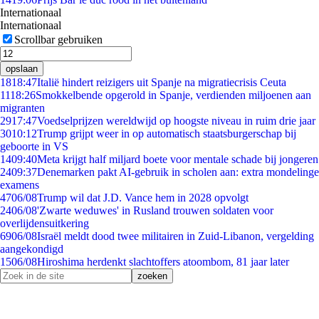
Internationaal
Internationaal
Scrollbar gebruiken
opslaan
18
18:47
Italië hindert reizigers uit Spanje na migratiecrisis Ceuta
11
18:26
Smokkelbende opgerold in Spanje, verdienden miljoenen aan
migranten
29
17:47
Voedselprijzen wereldwijd op hoogste niveau in ruim drie jaar
30
10:12
Trump grijpt weer in op automatisch staatsburgerschap bij
geboorte in VS
14
09:40
Meta krijgt half miljard boete voor mentale schade bij jongeren
24
09:37
Denemarken pakt AI-gebruik in scholen aan: extra mondelinge
examens
47
06/08
Trump wil dat J.D. Vance hem in 2028 opvolgt
24
06/08
'Zwarte weduwes' in Rusland trouwen soldaten voor
overlijdensuitkering
69
06/08
Israël meldt dood twee militairen in Zuid-Libanon, vergelding
aangekondigd
15
06/08
Hiroshima herdenkt slachtoffers atoombom, 81 jaar later