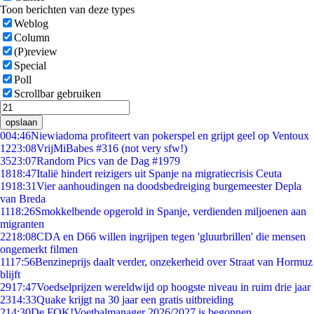
Toon berichten van deze types
Weblog
Column
(P)review
Special
Poll
Scrollbar gebruiken
opslaan
0
04:46
Niewiadoma profiteert van pokerspel en grijpt geel op Ventoux
12
23:08
VrijMiBabes #316 (not very sfw!)
35
23:07
Random Pics van de Dag #1979
18
18:47
Italië hindert reizigers uit Spanje na migratiecrisis Ceuta
19
18:31
Vier aanhoudingen na doodsbedreiging burgemeester Depla
van Breda
11
18:26
Smokkelbende opgerold in Spanje, verdienden miljoenen aan
migranten
22
18:08
CDA en D66 willen ingrijpen tegen 'gluurbrillen' die mensen
ongemerkt filmen
11
17:56
Benzineprijs daalt verder, onzekerheid over Straat van Hormuz
blijft
29
17:47
Voedselprijzen wereldwijd op hoogste niveau in ruim drie jaar
23
14:33
Quake krijgt na 30 jaar een gratis uitbreiding
2
14:30
De FOK!Voetbalmanager 2026/2027 is begonnen