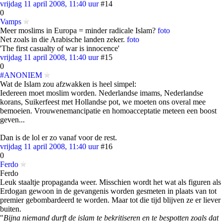
vrijdag 11 april 2008, 11:40 uur
#14
0
Vamps
Meer moslims in Europa = minder radicale Islam?
foto
Net zoals in die Arabische landen zeker.
foto
'The first casualty of war is innocence'
vrijdag 11 april 2008, 11:40 uur
#15
0
#ANONIEM
Wat de Islam zou afzwakken is heel simpel:
Iedereen moet moslim worden. Nederlandse imams, Nederlandse
korans, Suikerfeest met Hollandse pot, we moeten ons overal mee
bemoeien. Vrouwenemancipatie en homoacceptatie meteen een boost
geven...
Dan is de lol er zo vanaf voor de rest.
vrijdag 11 april 2008, 11:40 uur
#16
0
Ferdo
Ferdo
Leuk staaltje propaganda weer. Misschien wordt het wat als figuren als
Erdogan gewoon in de gevangenis worden gesmeten in plaats van tot
premier gebombardeerd te worden. Maar tot die tijd blijven ze er liever
buiten.
"
Bijna niemand durft de islam te bekritiseren en te bespotten zoals dat