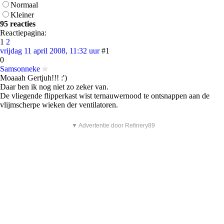
Normaal
Kleiner
95 reacties
Reactiepagina:
1
2
vrijdag 11 april 2008, 11:32 uur
#1
0
Samsonneke
Moaaah Gertjuh!!! :')
Daar ben ik nog niet zo zeker van.
De vliegende flipperkast wist ternauwernood te ontsnappen aan de
vlijmscherpe wieken der ventilatoren.
▼ Advertentie door Refinery89