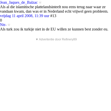
Jean_Jaques_de_Balzac
Als al die islamitische plattelandsinteelt nou eens terug naar waar ze
vandaan kwam, dan was er in Nederland echt vrijwel geen probleem.
vrijdag 11 april 2008, 11:39 uur
#13
0
Ntr-
Als turk zou ik turkije niet in de EU willen ze kunnen best zonder eu.
▼ Advertentie door Refinery89