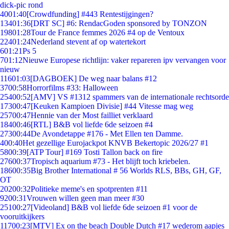
dick-pic rond
40
01:40
[Crowdfunding] #443 Rentestijgingen?
134
01:36
[DRT SC] #6: RendacGoden sponsored by TONZON
198
01:28
Tour de France femmes 2026 #4 op de Ventoux
224
01:24
Nederland stevent af op watertekort
6
01:21
Ps 5
7
01:12
Nieuwe Europese richtlijn: vaker repareren ipv vervangen voor
nieuw
116
01:03
[DAGBOEK] De weg naar balans #12
37
00:58
Horrorfilms #33: Halloween
254
00:52
[AMV] VS #1312 spammers van de internationale rechtsorde
173
00:47
[Keuken Kampioen Divisie] #44 Vitesse mag weg
257
00:47
Hennie van der Most failliet verklaard
184
00:46
[RTL] B&B vol liefde 6de seizoen #4
273
00:44
De Avondetappe #176 - Met Ellen ten Damme.
4
00:40
Het gezellige Eurojackpot KNVB Bekertopic 2026/27 #1
58
00:39
[ATP Tour] #169 Tosti Tallon back on fire
276
00:37
Tropisch aquarium #73 - Het blijft toch kriebelen.
186
00:35
Big Brother International # 56 Worlds RLS, BBs, GH, GF,
OT
202
00:32
Politieke meme's en spotprenten #11
92
00:31
Vrouwen willen geen man meer #30
251
00:27
[Videoland] B&B vol liefde 6de seizoen #1 voor de
vooruitkijkers
117
00:23
[MTV] Ex on the beach Double Dutch #17 wederom aapjes