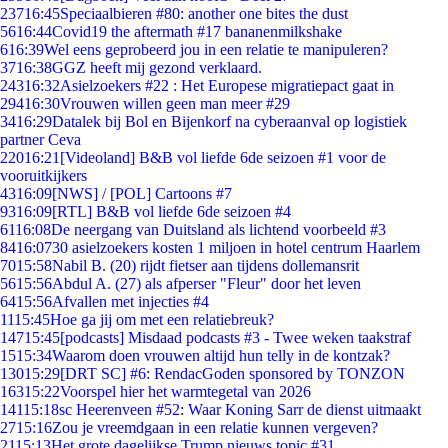
237
16:45
Speciaalbieren #80: another one bites the dust
56
16:44
Covid19 the aftermath #17 bananenmilkshake
6
16:39
Wel eens geprobeerd jou in een relatie te manipuleren?
37
16:38
GGZ heeft mij gezond verklaard.
243
16:32
Asielzoekers #22 : Het Europese migratiepact gaat in
294
16:30
Vrouwen willen geen man meer #29
34
16:29
Datalek bij Bol en Bijenkorf na cyberaanval op logistiek
partner Ceva
220
16:21
[Videoland] B&B vol liefde 6de seizoen #1 voor de
vooruitkijkers
43
16:09
[NWS] / [POL] Cartoons #7
93
16:09
[RTL] B&B vol liefde 6de seizoen #4
61
16:08
De neergang van Duitsland als lichtend voorbeeld #3
84
16:07
30 asielzoekers kosten 1 miljoen in hotel centrum Haarlem
70
15:58
Nabil B. (20) rijdt fietser aan tijdens dollemansrit
56
15:56
Abdul A. (27) als afperser "Fleur" door het leven
64
15:56
Afvallen met injecties #4
11
15:45
Hoe ga jij om met een relatiebreuk?
147
15:45
[podcasts] Misdaad podcasts #3 - Twee weken taakstraf
15
15:34
Waarom doen vrouwen altijd hun telly in de kontzak?
130
15:29
[DRT SC] #6: RendacGoden sponsored by TONZON
163
15:22
Voorspel hier het warmtegetal van 2026
141
15:18
sc Heerenveen #52: Waar Koning Sarr de dienst uitmaakt
27
15:16
Zou je vreemdgaan in een relatie kunnen vergeven?
21
15:13
Het grote dagelijkse Trump nieuws topic #31