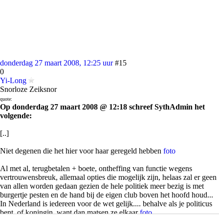
donderdag 27 maart 2008, 12:25 uur
#15
0
Yi-Long
Snorloze Zeiksnor
quote:
Op donderdag 27 maart 2008 @ 12:18 schreef SythAdmin het
volgende:
[..]
Niet degenen die het hier voor haar geregeld hebben
foto
Al met al, terugbetalen + boete, ontheffing van functie wegens
vertrouwensbreuk, allemaal opties die mogelijk zijn, helaas zal er geen
van allen worden gedaan gezien de hele politiek meer bezig is met
burgertje pesten en de hand bij de eigen club boven het hoofd houd...
In Nederland is iedereen voor de wet gelijk.... behalve als je politicus
bent, of koningin, want dan matsen ze elkaar
foto