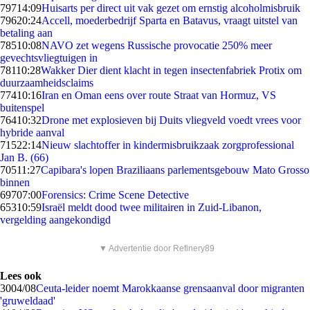
797
14:09
Huisarts per direct uit vak gezet om ernstig alcoholmisbruik
796
20:24
Accell, moederbedrijf Sparta en Batavus, vraagt uitstel van
betaling aan
785
10:08
NAVO zet wegens Russische provocatie 250% meer
gevechtsvliegtuigen in
781
10:28
Wakker Dier dient klacht in tegen insectenfabriek Protix om
duurzaamheidsclaims
774
10:16
Iran en Oman eens over route Straat van Hormuz, VS
buitenspel
764
10:32
Drone met explosieven bij Duits vliegveld voedt vrees voor
hybride aanval
715
22:14
Nieuw slachtoffer in kindermisbruikzaak zorgprofessional
Jan B. (66)
705
11:27
Capibara's lopen Braziliaans parlementsgebouw Mato Grosso
binnen
697
07:00
Forensics: Crime Scene Detective
653
10:59
Israël meldt dood twee militairen in Zuid-Libanon,
vergelding aangekondigd
▼ Advertentie door Refinery89
Lees ook
30
04/08
Ceuta-leider noemt Marokkaanse grensaanval door migranten
'gruweldaad'