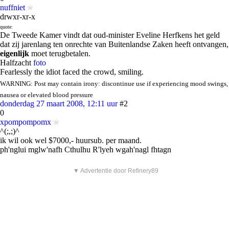
nuffniet
drwxr-xr-x
quote:
De Tweede Kamer vindt dat oud-minister Eveline Herfkens het geld
dat zij jarenlang ten onrechte van Buitenlandse Zaken heeft ontvangen,
eigenlijk
moet terugbetalen.
Halfzacht
foto
Fearlessly the idiot faced the crowd, smiling.
WARNING: Post may contain irony: discontinue use if experiencing mood swings,
nausea or elevated blood pressure
donderdag 27 maart 2008, 12:11 uur
#2
0
xpompompomx
^(;,;)^
ik wil ook wel $7000,- huursub. per maand.
ph'nglui mglw'nafh Cthulhu R'lyeh wgah'nagl fhtagn
▼ Advertentie door Refinery89