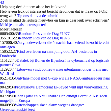
43
Help ons; deel dit item als je het leuk vond
Heb je een leuk of interessant bericht gevonden dat je graag op FOK!
terug ziet?
Tip ons dan via de submit!
Zoek jij altijd de leukste nieuwtjes en kun je daar leuk over schrijven?
Meld je aan als nieuwsposter!
Meest gelezen
66654
00:35
Random Pics van de Dag #1977
35519
15:23
Random Pics van de Dag #1978
1570
06:40
Zorgmedewerkster die 's nachts haar vriend bezocht terecht
ontslagen
1505
22:27
Kind overleden na aanrijding door AH-bestelbus in
Dordrecht
1151
22:40
Datalek bij Bol en de Bijenkorf na cyberaanval op logistiek
partner Ceva
1129
20:44
Litouwen vindt opnieuw migrantentunnel onder grens met
Wit-Rusland
952
14:35
Onlyfans-model met G-cup wil als NASA-ambassadeur naar
maan
904
20:34
Progressieve Democraat El-Sayed wint nipt voorverkiezing
Michigan
847
20:49
Geen Qatar en Abu Dhabi? Dan eindigt Formule 1-seizoen
mogelijk in Europa
804
09:33
Waterschappen slaan alarm wegens droogte:
Gereedschapskist leeg