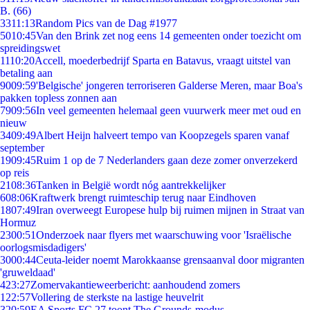
B. (66)
33
11:13
Random Pics van de Dag #1977
50
10:45
Van den Brink zet nog eens 14 gemeenten onder toezicht om
spreidingswet
11
10:20
Accell, moederbedrijf Sparta en Batavus, vraagt uitstel van
betaling aan
90
09:59
'Belgische' jongeren terroriseren Galderse Meren, maar Boa's
pakken topless zonnen aan
79
09:56
In veel gemeenten helemaal geen vuurwerk meer met oud en
nieuw
34
09:49
Albert Heijn halveert tempo van Koopzegels sparen vanaf
september
19
09:45
Ruim 1 op de 7 Nederlanders gaan deze zomer onverzekerd
op reis
21
08:36
Tanken in België wordt nóg aantrekkelijker
6
08:06
Kraftwerk brengt ruimteschip terug naar Eindhoven
18
07:49
Iran overweegt Europese hulp bij ruimen mijnen in Straat van
Hormuz
23
00:51
Onderzoek naar flyers met waarschuwing voor 'Israëlische
oorlogsmisdadigers'
30
00:44
Ceuta-leider noemt Marokkaanse grensaanval door migranten
'gruweldaad'
4
23:27
Zomervakantieweerbericht: aanhoudend zomers
1
22:57
Vollering de sterkste na lastige heuvelrit
3
20:59
EA Sports FC 27 toont The Grounds-modus