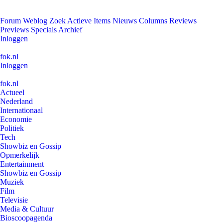
Forum
Weblog
Zoek
Actieve Items
Nieuws
Columns
Reviews
Previews
Specials
Archief
Inloggen
fok.nl
Inloggen
fok.nl
Actueel
Nederland
Internationaal
Economie
Politiek
Tech
Showbiz en Gossip
Opmerkelijk
Entertainment
Showbiz en Gossip
Muziek
Film
Televisie
Media & Cultuur
Bioscoopagenda