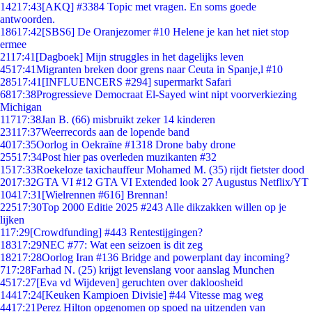
142
17:43
[AKQ] #3384 Topic met vragen. En soms goede
antwoorden.
186
17:42
[SBS6] De Oranjezomer #10 Helene je kan het niet stop
ermee
21
17:41
[Dagboek] Mijn struggles in het dagelijks leven
45
17:41
Migranten breken door grens naar Ceuta in Spanje,l #10
285
17:41
[INFLUENCERS #294] supermarkt Safari
68
17:38
Progressieve Democraat El-Sayed wint nipt voorverkiezing
Michigan
117
17:38
Jan B. (66) misbruikt zeker 14 kinderen
231
17:37
Weerrecords aan de lopende band
40
17:35
Oorlog in Oekraïne #1318 Drone baby drone
255
17:34
Post hier pas overleden muzikanten #32
15
17:33
Roekeloze taxichauffeur Mohamed M. (35) rijdt fietster dood
20
17:32
GTA VI #12 GTA VI Extended look 27 Augustus Netflix/YT
104
17:31
[Wielrennen #616] Brennan!
225
17:30
Top 2000 Editie 2025 #243 Alle dikzakken willen op je
lijken
1
17:29
[Crowdfunding] #443 Rentestijgingen?
183
17:29
NEC #77: Wat een seizoen is dit zeg
182
17:28
Oorlog Iran #136 Bridge and powerplant day incoming?
7
17:28
Farhad N. (25) krijgt levenslang voor aanslag Munchen
45
17:27
[Eva vd Wijdeven] geruchten over dakloosheid
144
17:24
[Keuken Kampioen Divisie] #44 Vitesse mag weg
44
17:21
Perez Hilton opgenomen op spoed na uitzenden van