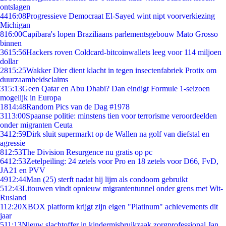
ontslagen
44
16:08
Progressieve Democraat El-Sayed wint nipt voorverkiezing
Michigan
8
16:00
Capibara's lopen Braziliaans parlementsgebouw Mato Grosso
binnen
36
15:56
Hackers roven Coldcard-bitcoinwallets leeg voor 114 miljoen
dollar
28
15:25
Wakker Dier dient klacht in tegen insectenfabriek Protix om
duurzaamheidsclaims
3
15:13
Geen Qatar en Abu Dhabi? Dan eindigt Formule 1-seizoen
mogelijk in Europa
18
14:48
Random Pics van de Dag #1978
31
13:00
Spaanse politie: minstens tien voor terrorisme veroordeelden
onder migranten Ceuta
34
12:59
Dirk sluit supermarkt op de Wallen na golf van diefstal en
agressie
8
12:53
The Division Resurgence nu gratis op pc
64
12:53
Zetelpeiling: 24 zetels voor Pro en 18 zetels voor D66, FvD,
JA21 en PVV
49
12:44
Man (25) sterft nadat hij lijm als condoom gebruikt
5
12:43
Litouwen vindt opnieuw migrantentunnel onder grens met Wit-
Rusland
1
12:20
XBOX platform krijgt zijn eigen "Platinum" achievements dit
jaar
5
11:13
Nieuw slachtoffer in kindermisbruikzaak zorgprofessional Jan