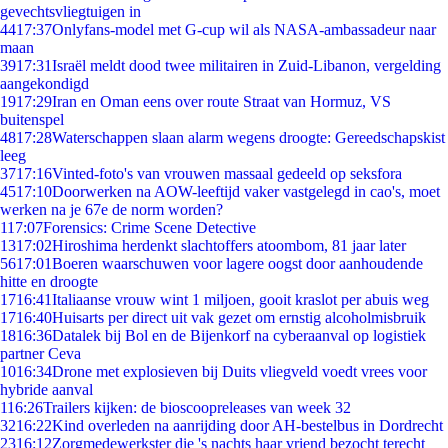
gevechtsvliegtuigen in
44
17:37
Onlyfans-model met G-cup wil als NASA-ambassadeur naar
maan
39
17:31
Israël meldt dood twee militairen in Zuid-Libanon, vergelding
aangekondigd
19
17:29
Iran en Oman eens over route Straat van Hormuz, VS
buitenspel
48
17:28
Waterschappen slaan alarm wegens droogte: Gereedschapskist
leeg
37
17:16
Vinted-foto's van vrouwen massaal gedeeld op seksfora
45
17:10
Doorwerken na AOW-leeftijd vaker vastgelegd in cao's, moet
werken na je 67e de norm worden?
1
17:07
Forensics: Crime Scene Detective
13
17:02
Hiroshima herdenkt slachtoffers atoombom, 81 jaar later
56
17:01
Boeren waarschuwen voor lagere oogst door aanhoudende
hitte en droogte
17
16:41
Italiaanse vrouw wint 1 miljoen, gooit kraslot per abuis weg
17
16:40
Huisarts per direct uit vak gezet om ernstig alcoholmisbruik
18
16:36
Datalek bij Bol en de Bijenkorf na cyberaanval op logistiek
partner Ceva
10
16:34
Drone met explosieven bij Duits vliegveld voedt vrees voor
hybride aanval
1
16:26
Trailers kijken: de bioscoopreleases van week 32
32
16:22
Kind overleden na aanrijding door AH-bestelbus in Dordrecht
23
16:12
Zorgmedewerkster die 's nachts haar vriend bezocht terecht