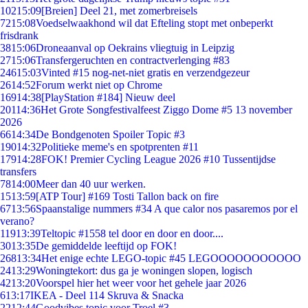
102
15:09
[Breien] Deel 21, met zomerbreisels
72
15:08
Voedselwaakhond wil dat Efteling stopt met onbeperkt
frisdrank
38
15:06
Droneaanval op Oekrains vliegtuig in Leipzig
27
15:06
Transfergeruchten en contractverlenging #83
246
15:03
Vinted #15 nog-net-niet gratis en verzendgezeur
26
14:52
Forum werkt niet op Chrome
169
14:38
[PlayStation #184] Nieuw deel
201
14:36
Het Grote Songfestivalfeest Ziggo Dome #5 13 november
2026
66
14:34
De Bondgenoten Spoiler Topic #3
190
14:32
Politieke meme's en spotprenten #11
179
14:28
FOK! Premier Cycling League 2026 #10 Tussentijdse
transfers
78
14:00
Meer dan 40 uur werken.
15
13:59
[ATP Tour] #169 Tosti Tallon back on fire
67
13:56
Spaanstalige nummers #34 A que calor nos pasaremos por el
verano?
119
13:39
Teltopic #1558 tel door en door en door....
30
13:35
De gemiddelde leeftijd op FOK!
268
13:34
Het enige echte LEGO-topic #45 LEGOOOOOOOOOOO
24
13:29
Woningtekort: dus ga je woningen slopen, logisch
42
13:20
Voorspel hier het weer voor het gehele jaar 2026
6
13:17
IKEA - Deel 114 Skruva & Snacka
22
12:44
Goodvibes topic voor Troel #3