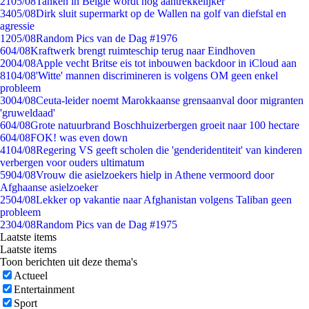
21
05/08
Tanken in België wordt nóg aantrekkelijker
34
05/08
Dirk sluit supermarkt op de Wallen na golf van diefstal en
agressie
12
05/08
Random Pics van de Dag #1976
6
04/08
Kraftwerk brengt ruimteschip terug naar Eindhoven
20
04/08
Apple vecht Britse eis tot inbouwen backdoor in iCloud aan
81
04/08
'Witte' mannen discrimineren is volgens OM geen enkel
probleem
30
04/08
Ceuta-leider noemt Marokkaanse grensaanval door migranten
'gruweldaad'
6
04/08
Grote natuurbrand Boschhuizerbergen groeit naar 100 hectare
6
04/08
FOK! was even down
41
04/08
Regering VS geeft scholen die 'genderidentiteit' van kinderen
verbergen voor ouders ultimatum
59
04/08
Vrouw die asielzoekers hielp in Athene vermoord door
Afghaanse asielzoeker
25
04/08
Lekker op vakantie naar Afghanistan volgens Taliban geen
probleem
23
04/08
Random Pics van de Dag #1975
Laatste items
Laatste items
Toon berichten uit deze thema's
Actueel
Entertainment
Sport