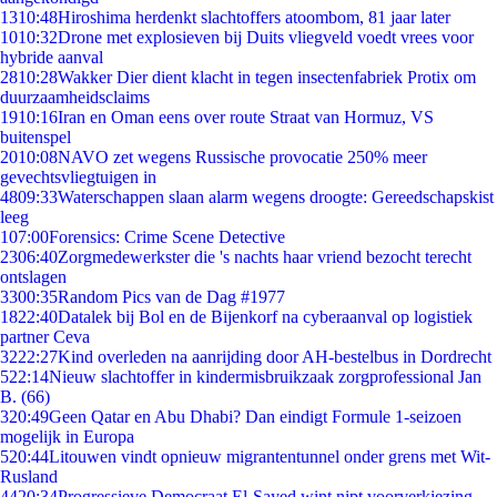
13
10:48
Hiroshima herdenkt slachtoffers atoombom, 81 jaar later
10
10:32
Drone met explosieven bij Duits vliegveld voedt vrees voor
hybride aanval
28
10:28
Wakker Dier dient klacht in tegen insectenfabriek Protix om
duurzaamheidsclaims
19
10:16
Iran en Oman eens over route Straat van Hormuz, VS
buitenspel
20
10:08
NAVO zet wegens Russische provocatie 250% meer
gevechtsvliegtuigen in
48
09:33
Waterschappen slaan alarm wegens droogte: Gereedschapskist
leeg
1
07:00
Forensics: Crime Scene Detective
23
06:40
Zorgmedewerkster die 's nachts haar vriend bezocht terecht
ontslagen
33
00:35
Random Pics van de Dag #1977
18
22:40
Datalek bij Bol en de Bijenkorf na cyberaanval op logistiek
partner Ceva
32
22:27
Kind overleden na aanrijding door AH-bestelbus in Dordrecht
5
22:14
Nieuw slachtoffer in kindermisbruikzaak zorgprofessional Jan
B. (66)
3
20:49
Geen Qatar en Abu Dhabi? Dan eindigt Formule 1-seizoen
mogelijk in Europa
5
20:44
Litouwen vindt opnieuw migrantentunnel onder grens met Wit-
Rusland
44
20:34
Progressieve Democraat El-Sayed wint nipt voorverkiezing