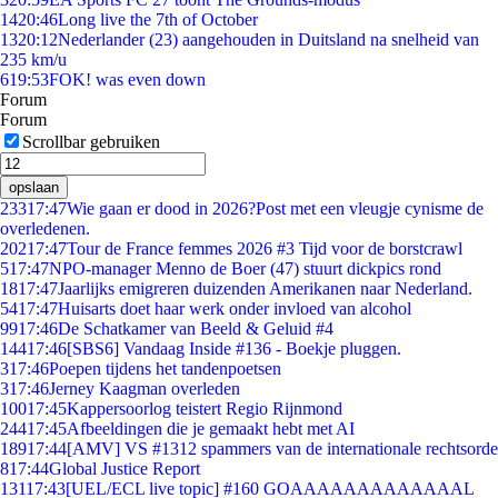
14
20:46
Long live the 7th of October
13
20:12
Nederlander (23) aangehouden in Duitsland na snelheid van
235 km/u
6
19:53
FOK! was even down
Forum
Forum
Scrollbar gebruiken
opslaan
233
17:47
Wie gaan er dood in 2026?Post met een vleugje cynisme de
overledenen.
202
17:47
Tour de France femmes 2026 #3 Tijd voor de borstcrawl
5
17:47
NPO-manager Menno de Boer (47) stuurt dickpics rond
18
17:47
Jaarlijks emigreren duizenden Amerikanen naar Nederland.
54
17:47
Huisarts doet haar werk onder invloed van alcohol
99
17:46
De Schatkamer van Beeld & Geluid #4
144
17:46
[SBS6] Vandaag Inside #136 - Boekje pluggen.
3
17:46
Poepen tijdens het tandenpoetsen
3
17:46
Jerney Kaagman overleden
100
17:45
Kappersoorlog teistert Regio Rijnmond
244
17:45
Afbeeldingen die je gemaakt hebt met AI
189
17:44
[AMV] VS #1312 spammers van de internationale rechtsorde
8
17:44
Global Justice Report
131
17:43
[UEL/ECL live topic] #160 GOAAAAAAAAAAAAAL