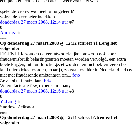
een poep en een plas ... en ales is weer zoals het was
spelende vrouw wat heeft u nu geleerd?
volgende keer beter indekken
donderdag 27 maart 2008, 12:14 uur
#7
0
Atreidez
quote:
Op donderdag 27 maart 2008 @ 12:12 schreef Yi-Long het
volgende:
EIGENLIJK zouden de verantwoordelijken gewoon ook voor
fraude/misbruik belastingcenten moeten worden vervolgd, een extra
boete krijgen, uit hun functie gezet worden, en met pek-en-veren het
land uitgekicked worden, maar ja, zo gaan we hier in Nederland helaas
niet met frauderende ambtenaren om...
foto
Ze zit al in t buitenland
foto
Where facts are few, experts are many.
donderdag 27 maart 2008, 12:16 uur
#8
0
Yi-Long
Snorloze Zeiksnor
quote:
Op donderdag 27 maart 2008 @ 12:14 schreef Atreidez het
volgende: