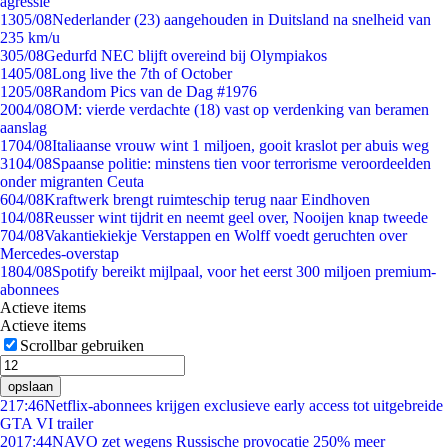
agressie
13
05/08
Nederlander (23) aangehouden in Duitsland na snelheid van
235 km/u
3
05/08
Gedurfd NEC blijft overeind bij Olympiakos
14
05/08
Long live the 7th of October
12
05/08
Random Pics van de Dag #1976
20
04/08
OM: vierde verdachte (18) vast op verdenking van beramen
aanslag
17
04/08
Italiaanse vrouw wint 1 miljoen, gooit kraslot per abuis weg
31
04/08
Spaanse politie: minstens tien voor terrorisme veroordeelden
onder migranten Ceuta
6
04/08
Kraftwerk brengt ruimteschip terug naar Eindhoven
1
04/08
Reusser wint tijdrit en neemt geel over, Nooijen knap tweede
7
04/08
Vakantiekiekje Verstappen en Wolff voedt geruchten over
Mercedes-overstap
18
04/08
Spotify bereikt mijlpaal, voor het eerst 300 miljoen premium-
abonnees
Actieve items
Actieve items
Scrollbar gebruiken
opslaan
2
17:46
Netflix-abonnees krijgen exclusieve early access tot uitgebreide
GTA VI trailer
20
17:44
NAVO zet wegens Russische provocatie 250% meer