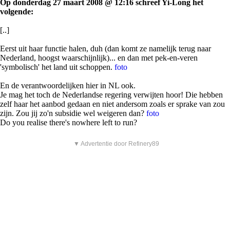
Op donderdag 27 maart 2008 @ 12:16 schreef Yi-Long het
volgende:
[..]
Eerst uit haar functie halen, duh (dan komt ze namelijk terug naar
Nederland, hoogst waarschijnlijk)... en dan met pek-en-veren
'symbolisch' het land uit schoppen.
foto
En de verantwoordelijken hier in NL ook.
Je mag het toch de Nederlandse regering verwijten hoor! Die hebben
zelf haar het aanbod gedaan en niet andersom zoals er sprake van zou
zijn. Zou jij zo'n subsidie wel weigeren dan?
foto
Do you realise there's nowhere left to run?
▼ Advertentie door Refinery89