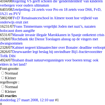
41
04/08
Regering VS geeft scholen die 'genderidentiteit' van kinderen
verbergen voor ouders ultimatum
64
03/08
Zetelpeiling: 24 zetels voor Pro en 18 zetels voor D66, FvD,
JA21 en PVV
58
02/08
'FvD' Renaissanceschool in Almere toont hoe vrijheid van
onderwijs eruit ziet
162
31/07
Frans Timmermans vergelijkt Joden met nazi’s, nazaten
holocaust doen aangifte
65
31/07
Massale invasie illegale Marokkanen in Spanje ontketent crisis
19
28/07
Rechtbank tikt Dienst Toeslagen alsnog op de vingers met
dwangsommen
23
28/07
Kabinet negeert klimaatrechter over Bonaire: deadline verloopt
28
26/07
Deurwaarder legt beslag bij onvindbare Bij1-fractievoorzitter
Tofik Dibi
49
24/07
Brabant draait natuurvergunningen voor boeren terug: ook
elders in het land?
Font-grootte:
Normaal
Kleiner
regelhoogte :
Normaal
Kleiner
43 reacties
donderdag 27 maart 2008, 12:10 uur
#1
0