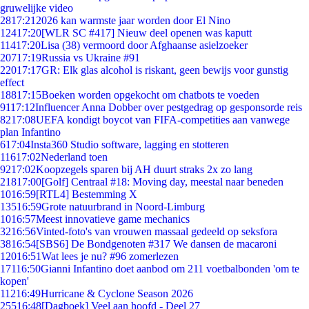
gruwelijke video
28
17:21
2026 kan warmste jaar worden door El Nino
124
17:20
[WLR SC #417] Nieuw deel openen was kaputt
114
17:20
Lisa (38) vermoord door Afghaanse asielzoeker
207
17:19
Russia vs Ukraine #91
220
17:17
GR: Elk glas alcohol is riskant, geen bewijs voor gunstig
effect
188
17:15
Boeken worden opgekocht om chatbots te voeden
91
17:12
Influencer Anna Dobber over pestgedrag op gesponsorde reis
82
17:08
UEFA kondigt boycot van FIFA-competities aan vanwege
plan Infantino
6
17:04
Insta360 Studio software, lagging en stotteren
116
17:02
Nederland toen
92
17:02
Koopzegels sparen bij AH duurt straks 2x zo lang
218
17:00
[Golf] Centraal #18: Moving day, meestal naar beneden
10
16:59
[RTL4] Bestemming X
135
16:59
Grote natuurbrand in Noord-Limburg
10
16:57
Meest innovatieve game mechanics
32
16:56
Vinted-foto's van vrouwen massaal gedeeld op seksfora
38
16:54
[SBS6] De Bondgenoten #317 We dansen de macaroni
120
16:51
Wat lees je nu? #96 zomerlezen
171
16:50
Gianni Infantino doet aanbod om 211 voetbalbonden 'om te
kopen'
112
16:49
Hurricane & Cyclone Season 2026
255
16:48
[Dagboek] Veel aan hoofd - Deel 27