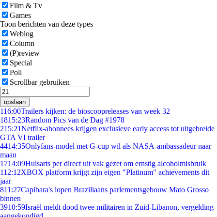
Film & Tv
Games
Toon berichten van deze types
Weblog
Column
(P)review
Special
Poll
Scrollbar gebruiken
opslaan
1
16:00
Trailers kijken: de bioscoopreleases van week 32
18
15:23
Random Pics van de Dag #1978
2
15:21
Netflix-abonnees krijgen exclusieve early access tot uitgebreide
GTA VI trailer
44
14:35
Onlyfans-model met G-cup wil als NASA-ambassadeur naar
maan
17
14:09
Huisarts per direct uit vak gezet om ernstig alcoholmisbruik
1
12:12
XBOX platform krijgt zijn eigen "Platinum" achievements dit
jaar
8
11:27
Capibara's lopen Braziliaans parlementsgebouw Mato Grosso
binnen
39
10:59
Israël meldt dood twee militairen in Zuid-Libanon, vergelding
aangekondigd