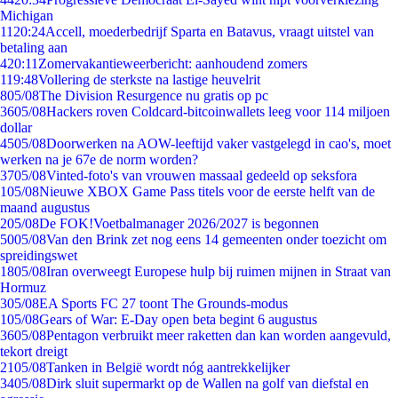
Michigan
11
20:24
Accell, moederbedrijf Sparta en Batavus, vraagt uitstel van
betaling aan
4
20:11
Zomervakantieweerbericht: aanhoudend zomers
1
19:48
Vollering de sterkste na lastige heuvelrit
8
05/08
The Division Resurgence nu gratis op pc
36
05/08
Hackers roven Coldcard-bitcoinwallets leeg voor 114 miljoen
dollar
45
05/08
Doorwerken na AOW-leeftijd vaker vastgelegd in cao's, moet
werken na je 67e de norm worden?
37
05/08
Vinted-foto's van vrouwen massaal gedeeld op seksfora
1
05/08
Nieuwe XBOX Game Pass titels voor de eerste helft van de
maand augustus
2
05/08
De FOK!Voetbalmanager 2026/2027 is begonnen
50
05/08
Van den Brink zet nog eens 14 gemeenten onder toezicht om
spreidingswet
18
05/08
Iran overweegt Europese hulp bij ruimen mijnen in Straat van
Hormuz
3
05/08
EA Sports FC 27 toont The Grounds-modus
1
05/08
Gears of War: E-Day open beta begint 6 augustus
36
05/08
Pentagon verbruikt meer raketten dan kan worden aangevuld,
tekort dreigt
21
05/08
Tanken in België wordt nóg aantrekkelijker
34
05/08
Dirk sluit supermarkt op de Wallen na golf van diefstal en