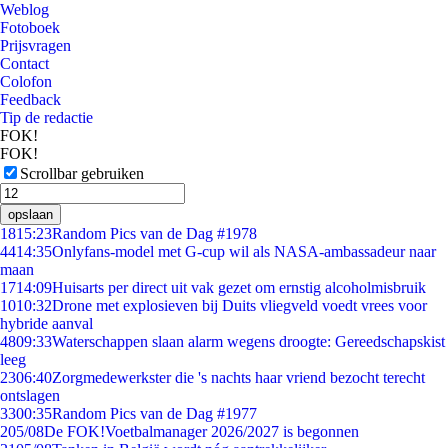
Weblog
Fotoboek
Prijsvragen
Contact
Colofon
Feedback
Tip de redactie
FOK!
FOK!
Scrollbar gebruiken
opslaan
18
15:23
Random Pics van de Dag #1978
44
14:35
Onlyfans-model met G-cup wil als NASA-ambassadeur naar
maan
17
14:09
Huisarts per direct uit vak gezet om ernstig alcoholmisbruik
10
10:32
Drone met explosieven bij Duits vliegveld voedt vrees voor
hybride aanval
48
09:33
Waterschappen slaan alarm wegens droogte: Gereedschapskist
leeg
23
06:40
Zorgmedewerkster die 's nachts haar vriend bezocht terecht
ontslagen
33
00:35
Random Pics van de Dag #1977
2
05/08
De FOK!Voetbalmanager 2026/2027 is begonnen