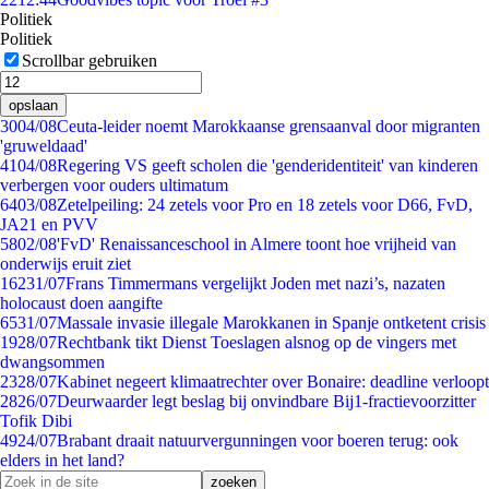
Politiek
Politiek
Scrollbar gebruiken
opslaan
30
04/08
Ceuta-leider noemt Marokkaanse grensaanval door migranten
'gruweldaad'
41
04/08
Regering VS geeft scholen die 'genderidentiteit' van kinderen
verbergen voor ouders ultimatum
64
03/08
Zetelpeiling: 24 zetels voor Pro en 18 zetels voor D66, FvD,
JA21 en PVV
58
02/08
'FvD' Renaissanceschool in Almere toont hoe vrijheid van
onderwijs eruit ziet
162
31/07
Frans Timmermans vergelijkt Joden met nazi’s, nazaten
holocaust doen aangifte
65
31/07
Massale invasie illegale Marokkanen in Spanje ontketent crisis
19
28/07
Rechtbank tikt Dienst Toeslagen alsnog op de vingers met
dwangsommen
23
28/07
Kabinet negeert klimaatrechter over Bonaire: deadline verloopt
28
26/07
Deurwaarder legt beslag bij onvindbare Bij1-fractievoorzitter
Tofik Dibi
49
24/07
Brabant draait natuurvergunningen voor boeren terug: ook
elders in het land?