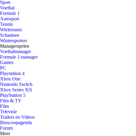
Sport
Voetbal
Formule 1
Autosport
Tennis
Wielrennen
Schaatsen
Wintersporten
Managerspelen
Voetbalmanager
Formule 1-manager
Games
PC
Playstation 4
Xbox One
Nintendo Switch
Xbox Series X|S
PlayStation 5
Film & TV
Film
Televisie
Trailers en Videos
Bioscoopagenda
Forum
Meer