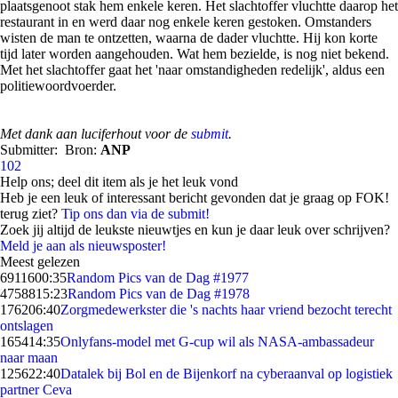
plaatsgenoot stak hem enkele keren. Het slachtoffer vluchtte daarop het
restaurant in en werd daar nog enkele keren gestoken. Omstanders
wisten de man te ontzetten, waarna de dader vluchtte. Hij kon korte
tijd later worden aangehouden. Wat hem bezielde, is nog niet bekend.
Met het slachtoffer gaat het 'naar omstandigheden redelijk', aldus een
politiewoordvoerder.
Met dank aan luciferhout voor de
submit
.
Submitter:
Bron:
ANP
102
Help ons; deel dit item als je het leuk vond
Heb je een leuk of interessant bericht gevonden dat je graag op FOK!
terug ziet?
Tip ons dan via de submit!
Zoek jij altijd de leukste nieuwtjes en kun je daar leuk over schrijven?
Meld je aan als nieuwsposter!
Meest gelezen
69116
00:35
Random Pics van de Dag #1977
47588
15:23
Random Pics van de Dag #1978
1762
06:40
Zorgmedewerkster die 's nachts haar vriend bezocht terecht
ontslagen
1654
14:35
Onlyfans-model met G-cup wil als NASA-ambassadeur
naar maan
1256
22:40
Datalek bij Bol en de Bijenkorf na cyberaanval op logistiek
partner Ceva