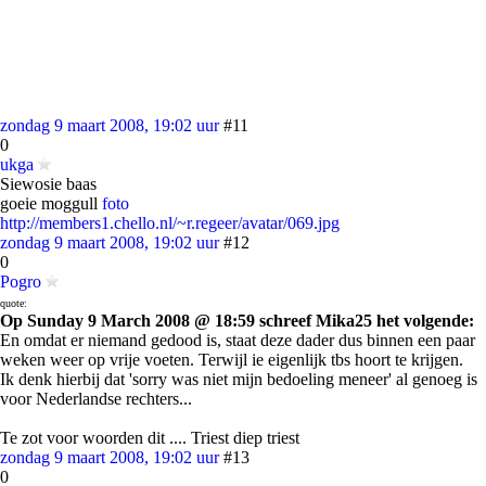
zondag 9 maart 2008, 19:02 uur
#11
0
ukga
Siewosie baas
goeie moggull
foto
http://members1.chello.nl/~r.regeer/avatar/069.jpg
zondag 9 maart 2008, 19:02 uur
#12
0
Pogro
quote:
Op Sunday 9 March 2008 @ 18:59 schreef Mika25 het volgende:
En omdat er niemand gedood is, staat deze dader dus binnen een paar
weken weer op vrije voeten. Terwijl ie eigenlijk tbs hoort te krijgen.
Ik denk hierbij dat 'sorry was niet mijn bedoeling meneer' al genoeg is
voor Nederlandse rechters...
Te zot voor woorden dit .... Triest diep triest
zondag 9 maart 2008, 19:02 uur
#13
0