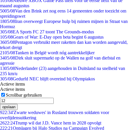
1
05/08
Nieuwe XBOX Game Pass titels voor de eerste helft van de
maand augustus
50
05/08
Van den Brink zet nog eens 14 gemeenten onder toezicht om
spreidingswet
18
05/08
Iran overweegt Europese hulp bij ruimen mijnen in Straat van
Hormuz
3
05/08
EA Sports FC 27 toont The Grounds-modus
1
05/08
Gears of War: E-Day open beta begint 6 augustus
36
05/08
Pentagon verbruikt meer raketten dan kan worden aangevuld,
tekort dreigt
21
05/08
Tanken in België wordt nóg aantrekkelijker
34
05/08
Dirk sluit supermarkt op de Wallen na golf van diefstal en
agressie
13
05/08
Nederlander (23) aangehouden in Duitsland na snelheid van
235 km/u
3
05/08
Gedurfd NEC blijft overeind bij Olympiakos
Actieve items
Actieve items
Scrollbar gebruiken
opslaan
9
22:34
'Zwarte weduwes' in Rusland trouwen soldaten voor
overlijdensuitkering
26
22:24
Trump wil dat J.D. Vance hem in 2028 opvolgt
2
22:21
Ontslagen bij Halo Studios na Campaign Evolved