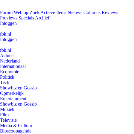
Forum
Weblog
Zoek
Actieve Items
Nieuws
Columns
Reviews
Previews
Specials
Archief
Inloggen
fok.nl
Inloggen
fok.nl
Actueel
Nederland
Internationaal
Economie
Politiek
Tech
Showbiz en Gossip
Opmerkelijk
Entertainment
Showbiz en Gossip
Muziek
Film
Televisie
Media & Cultuur
Bioscoopagenda