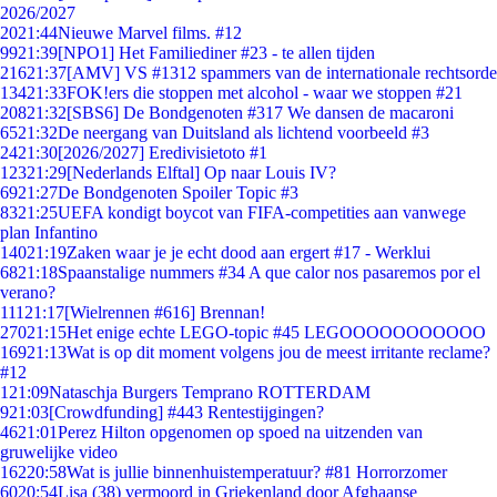
2026/2027
20
21:44
Nieuwe Marvel films. #12
99
21:39
[NPO1] Het Familiediner #23 - te allen tijden
216
21:37
[AMV] VS #1312 spammers van de internationale rechtsorde
134
21:33
FOK!ers die stoppen met alcohol - waar we stoppen #21
208
21:32
[SBS6] De Bondgenoten #317 We dansen de macaroni
65
21:32
De neergang van Duitsland als lichtend voorbeeld #3
24
21:30
[2026/2027] Eredivisietoto #1
123
21:29
[Nederlands Elftal] Op naar Louis IV?
69
21:27
De Bondgenoten Spoiler Topic #3
83
21:25
UEFA kondigt boycot van FIFA-competities aan vanwege
plan Infantino
140
21:19
Zaken waar je je echt dood aan ergert #17 - Werklui
68
21:18
Spaanstalige nummers #34 A que calor nos pasaremos por el
verano?
111
21:17
[Wielrennen #616] Brennan!
270
21:15
Het enige echte LEGO-topic #45 LEGOOOOOOOOOOO
169
21:13
Wat is op dit moment volgens jou de meest irritante reclame?
#12
1
21:09
Nataschja Burgers Temprano ROTTERDAM
9
21:03
[Crowdfunding] #443 Rentestijgingen?
46
21:01
Perez Hilton opgenomen op spoed na uitzenden van
gruwelijke video
162
20:58
Wat is jullie binnenhuistemperatuur? #81 Horrorzomer
60
20:54
Lisa (38) vermoord in Griekenland door Afghaanse