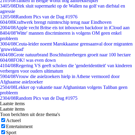
21
05/08
Tanken in België wordt nóg aantrekkelijker
34
05/08
Dirk sluit supermarkt op de Wallen na golf van diefstal en
agressie
12
05/08
Random Pics van de Dag #1976
6
04/08
Kraftwerk brengt ruimteschip terug naar Eindhoven
20
04/08
Apple vecht Britse eis tot inbouwen backdoor in iCloud aan
84
04/08
'Witte' mannen discrimineren is volgens OM geen enkel
probleem
30
04/08
Ceuta-leider noemt Marokkaanse grensaanval door migranten
'gruweldaad'
6
04/08
Grote natuurbrand Boschhuizerbergen groeit naar 100 hectare
6
04/08
FOK! was even down
41
04/08
Regering VS geeft scholen die 'genderidentiteit' van kinderen
verbergen voor ouders ultimatum
59
04/08
Vrouw die asielzoekers hielp in Athene vermoord door
Afghaanse asielzoeker
25
04/08
Lekker op vakantie naar Afghanistan volgens Taliban geen
probleem
23
04/08
Random Pics van de Dag #1975
Laatste items
Laatste items
Toon berichten uit deze thema's
Actueel
Entertainment
Sport