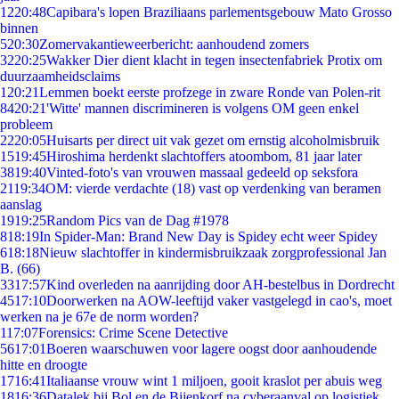
12
20:48
Capibara's lopen Braziliaans parlementsgebouw Mato Grosso
binnen
5
20:30
Zomervakantieweerbericht: aanhoudend zomers
32
20:25
Wakker Dier dient klacht in tegen insectenfabriek Protix om
duurzaamheidsclaims
1
20:21
Lemmen boekt eerste profzege in zware Ronde van Polen-rit
84
20:21
'Witte' mannen discrimineren is volgens OM geen enkel
probleem
22
20:05
Huisarts per direct uit vak gezet om ernstig alcoholmisbruik
15
19:45
Hiroshima herdenkt slachtoffers atoombom, 81 jaar later
38
19:40
Vinted-foto's van vrouwen massaal gedeeld op seksfora
21
19:34
OM: vierde verdachte (18) vast op verdenking van beramen
aanslag
19
19:25
Random Pics van de Dag #1978
8
18:19
In Spider-Man: Brand New Day is Spidey echt weer Spidey
6
18:18
Nieuw slachtoffer in kindermisbruikzaak zorgprofessional Jan
B. (66)
33
17:57
Kind overleden na aanrijding door AH-bestelbus in Dordrecht
45
17:10
Doorwerken na AOW-leeftijd vaker vastgelegd in cao's, moet
werken na je 67e de norm worden?
1
17:07
Forensics: Crime Scene Detective
56
17:01
Boeren waarschuwen voor lagere oogst door aanhoudende
hitte en droogte
17
16:41
Italiaanse vrouw wint 1 miljoen, gooit kraslot per abuis weg
18
16:36
Datalek bij Bol en de Bijenkorf na cyberaanval op logistiek