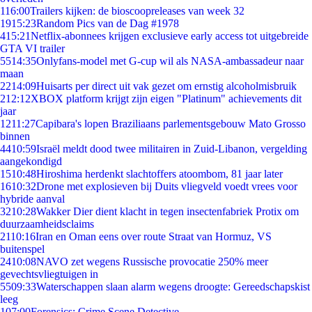
1
16:00
Trailers kijken: de bioscoopreleases van week 32
19
15:23
Random Pics van de Dag #1978
4
15:21
Netflix-abonnees krijgen exclusieve early access tot uitgebreide
GTA VI trailer
55
14:35
Onlyfans-model met G-cup wil als NASA-ambassadeur naar
maan
22
14:09
Huisarts per direct uit vak gezet om ernstig alcoholmisbruik
2
12:12
XBOX platform krijgt zijn eigen "Platinum" achievements dit
jaar
12
11:27
Capibara's lopen Braziliaans parlementsgebouw Mato Grosso
binnen
44
10:59
Israël meldt dood twee militairen in Zuid-Libanon, vergelding
aangekondigd
15
10:48
Hiroshima herdenkt slachtoffers atoombom, 81 jaar later
16
10:32
Drone met explosieven bij Duits vliegveld voedt vrees voor
hybride aanval
32
10:28
Wakker Dier dient klacht in tegen insectenfabriek Protix om
duurzaamheidsclaims
21
10:16
Iran en Oman eens over route Straat van Hormuz, VS
buitenspel
24
10:08
NAVO zet wegens Russische provocatie 250% meer
gevechtsvliegtuigen in
55
09:33
Waterschappen slaan alarm wegens droogte: Gereedschapskist
leeg
1
07:00
Forensics: Crime Scene Detective