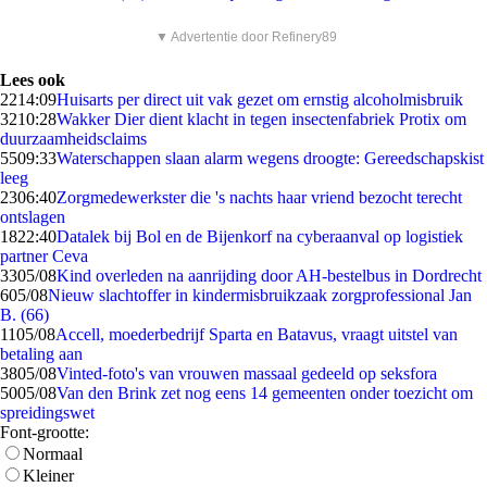
▼ Advertentie door Refinery89
Lees ook
22
14:09
Huisarts per direct uit vak gezet om ernstig alcoholmisbruik
32
10:28
Wakker Dier dient klacht in tegen insectenfabriek Protix om
duurzaamheidsclaims
55
09:33
Waterschappen slaan alarm wegens droogte: Gereedschapskist
leeg
23
06:40
Zorgmedewerkster die 's nachts haar vriend bezocht terecht
ontslagen
18
22:40
Datalek bij Bol en de Bijenkorf na cyberaanval op logistiek
partner Ceva
33
05/08
Kind overleden na aanrijding door AH-bestelbus in Dordrecht
6
05/08
Nieuw slachtoffer in kindermisbruikzaak zorgprofessional Jan
B. (66)
11
05/08
Accell, moederbedrijf Sparta en Batavus, vraagt uitstel van
betaling aan
38
05/08
Vinted-foto's van vrouwen massaal gedeeld op seksfora
50
05/08
Van den Brink zet nog eens 14 gemeenten onder toezicht om
spreidingswet
Font-grootte:
Normaal
Kleiner