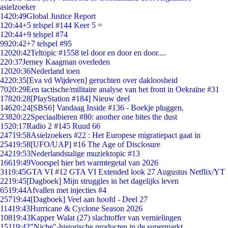
asielzoeker
14
20:49
Global Justice Report
1
20:44
+5 telspel #144 Keer 5 =
1
20:44
+9 telspel #74
99
20:42
+7 telspel #95
120
20:42
Teltopic #1558 tel door en door en door....
2
20:37
Jerney Kaagman overleden
120
20:36
Nederland toen
42
20:35
[Eva vd Wijdeven] geruchten over dakloosheid
70
20:29
Een tactische/militaire analyse van het front in Oekraïne #31
178
20:28
[PlayStation #184] Nieuw deel
146
20:24
[SBS6] Vandaag Inside #136 - Boekje pluggen.
238
20:22
Speciaalbieren #80: another one bites the dust
15
20:17
Radio 2 #145 Ruud 66
247
19:58
Asielzoekers #22 : Het Europese migratiepact gaat in
254
19:58
[UFO/UAP] #16 The Age of Disclosure
242
19:53
Nederlandstalige muziektopic #13
166
19:49
Voorspel hier het warmtegetal van 2026
31
19:45
GTA VI #12 GTA VI Extended look 27 Augustus Netflix/YT
22
19:45
[Dagboek] Mijn struggles in het dagelijks leven
65
19:44
Afvallen met injecties #4
257
19:44
[Dagboek] Veel aan hoofd - Deel 27
114
19:43
Hurricane & Cyclone Season 2026
108
19:43
Kapper Walat (27) slachtoffer van vernielingen
151
19:42
"Niche"-historische producten in de supermarkt