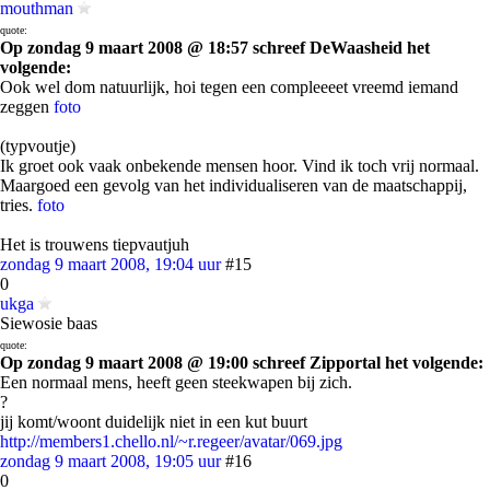
mouthman
quote:
Op zondag 9 maart 2008 @ 18:57 schreef DeWaasheid het
volgende:
Ook wel dom natuurlijk, hoi tegen een compleeeet vreemd iemand
zeggen
foto
(typvoutje)
Ik groet ook vaak onbekende mensen hoor. Vind ik toch vrij normaal.
Maargoed een gevolg van het individualiseren van de maatschappij,
tries.
foto
Het is trouwens tiepvautjuh
zondag 9 maart 2008, 19:04 uur
#15
0
ukga
Siewosie baas
quote:
Op zondag 9 maart 2008 @ 19:00 schreef Zipportal het volgende:
Een normaal mens, heeft geen steekwapen bij zich.
?
jij komt/woont duidelijk niet in een kut buurt
http://members1.chello.nl/~r.regeer/avatar/069.jpg
zondag 9 maart 2008, 19:05 uur
#16
0