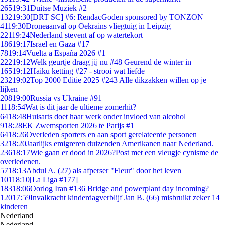
265
19:31
Duitse Muziek #2
132
19:30
[DRT SC] #6: RendacGoden sponsored by TONZON
41
19:30
Droneaanval op Oekrains vliegtuig in Leipzig
221
19:24
Nederland stevent af op watertekort
186
19:17
Israel en Gaza #17
78
19:14
Vuelta a España 2026 #1
222
19:12
Welk geurtje draag jij nu #48 Geurend de winter in
165
19:12
Haiku ketting #27 - strooi wat liefde
232
19:02
Top 2000 Editie 2025 #243 Alle dikzakken willen op je
lijken
208
19:00
Russia vs Ukraine #91
11
18:54
Wat is dit jaar de ultieme zomerhit?
64
18:48
Huisarts doet haar werk onder invloed van alcohol
9
18:28
EK Zwemsporten 2026 te Parijs #1
64
18:26
Overleden sporters en aan sport gerelateerde personen
32
18:20
Jaarlijks emigreren duizenden Amerikanen naar Nederland.
236
18:17
Wie gaan er dood in 2026?Post met een vleugje cynisme de
overledenen.
57
18:13
Abdul A. (27) als afperser "Fleur" door het leven
101
18:10
[La Liga #177]
183
18:06
Oorlog Iran #136 Bridge and powerplant day incoming?
120
17:59
Invalkracht kinderdagverblijf Jan B. (66) misbruikt zeker 14
kinderen
Nederland
Nederland