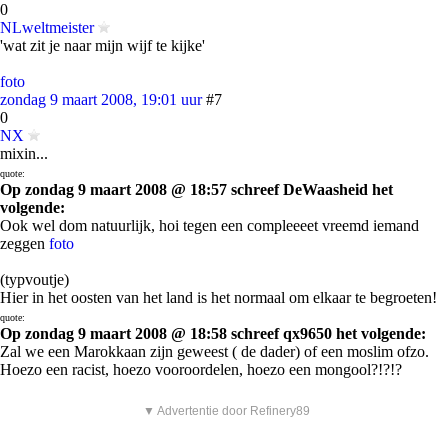
0
NLweltmeister
'wat zit je naar mijn wijf te kijke'
foto
zondag 9 maart 2008, 19:01 uur
#7
0
NX
mixin...
quote:
Op zondag 9 maart 2008 @ 18:57 schreef DeWaasheid het
volgende:
Ook wel dom natuurlijk, hoi tegen een compleeeet vreemd iemand
zeggen
foto
(typvoutje)
Hier in het oosten van het land is het normaal om elkaar te begroeten!
quote:
Op zondag 9 maart 2008 @ 18:58 schreef qx9650 het volgende:
Zal we een Marokkaan zijn geweest ( de dader) of een moslim ofzo.
Hoezo een racist, hoezo vooroordelen, hoezo een mongool?!?!?
▼ Advertentie door Refinery89