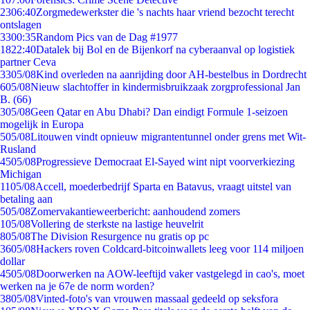
23
06:40
Zorgmedewerkster die 's nachts haar vriend bezocht terecht
ontslagen
33
00:35
Random Pics van de Dag #1977
18
22:40
Datalek bij Bol en de Bijenkorf na cyberaanval op logistiek
partner Ceva
33
05/08
Kind overleden na aanrijding door AH-bestelbus in Dordrecht
6
05/08
Nieuw slachtoffer in kindermisbruikzaak zorgprofessional Jan
B. (66)
3
05/08
Geen Qatar en Abu Dhabi? Dan eindigt Formule 1-seizoen
mogelijk in Europa
5
05/08
Litouwen vindt opnieuw migrantentunnel onder grens met Wit-
Rusland
45
05/08
Progressieve Democraat El-Sayed wint nipt voorverkiezing
Michigan
11
05/08
Accell, moederbedrijf Sparta en Batavus, vraagt uitstel van
betaling aan
5
05/08
Zomervakantieweerbericht: aanhoudend zomers
1
05/08
Vollering de sterkste na lastige heuvelrit
8
05/08
The Division Resurgence nu gratis op pc
36
05/08
Hackers roven Coldcard-bitcoinwallets leeg voor 114 miljoen
dollar
45
05/08
Doorwerken na AOW-leeftijd vaker vastgelegd in cao's, moet
werken na je 67e de norm worden?
38
05/08
Vinted-foto's van vrouwen massaal gedeeld op seksfora