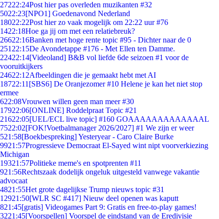
272
22:24
Post hier pas overleden muzikanten #32
50
22:23
[NPO1] Goedenavond Nederland
180
22:22
Post hier zo vaak mogelijk om 22:22 uur #76
14
22:18
Hoe ga jij om met een relatiebreuk?
266
22:16
Banken met hoge rente topic #95 - Dichter naar de 0
251
22:15
De Avondetappe #176 - Met Ellen ten Damme.
224
22:14
[Videoland] B&B vol liefde 6de seizoen #1 voor de
vooruitkijkers
246
22:12
Afbeeldingen die je gemaakt hebt met AI
187
22:11
[SBS6] De Oranjezomer #10 Helene je kan het niet stop
ermee
6
22:08
Vrouwen willen geen man meer #30
179
22:06
[ONLINE] Roddelpraat Topic #21
216
22:05
[UEL/ECL live topic] #160 GOAAAAAAAAAAAAAL
75
22:02
[FOK!Voetbalmanager 2026/2027] #1 We zijn er weer
5
21:58
[Boekbespreking] Yesteryear - Caro Claire Burke
99
21:57
Progressieve Democraat El-Sayed wint nipt voorverkiezing
Michigan
193
21:57
Politieke meme's en spotprenten #11
9
21:56
Rechtszaak dodelijk ongeluk uitgesteld vanwege vakantie
advocaat
48
21:55
Het grote dagelijkse Trump nieuws topic #31
129
21:50
[WLR SC #417] Nieuw deel openen was kaputt
8
21:45
[gratis] Videogames Part 9: Gratis en free-to-play games!
32
21:45
[Voorspellen] Voorspel de eindstand van de Eredivisie