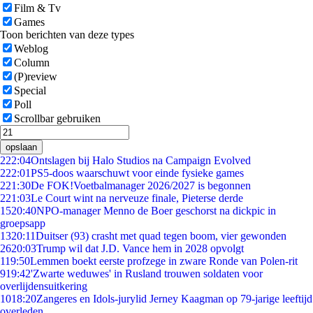
Film & Tv
Games
Toon berichten van deze types
Weblog
Column
(P)review
Special
Poll
Scrollbar gebruiken
opslaan
2
22:04
Ontslagen bij Halo Studios na Campaign Evolved
2
22:01
PS5-doos waarschuwt voor einde fysieke games
2
21:30
De FOK!Voetbalmanager 2026/2027 is begonnen
2
21:03
Le Court wint na nerveuze finale, Pieterse derde
15
20:40
NPO-manager Menno de Boer geschorst na dickpic in
groepsapp
13
20:11
Duitser (93) crasht met quad tegen boom, vier gewonden
26
20:03
Trump wil dat J.D. Vance hem in 2028 opvolgt
1
19:50
Lemmen boekt eerste profzege in zware Ronde van Polen-rit
9
19:42
'Zwarte weduwes' in Rusland trouwen soldaten voor
overlijdensuitkering
10
18:20
Zangeres en Idols-jurylid Jerney Kaagman op 79-jarige leeftijd
overleden