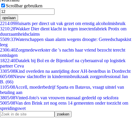
Scrollbar gebruiken
opslaan
22
14:09
Huisarts per direct uit vak gezet om ernstig alcoholmisbruik
32
10:28
Wakker Dier dient klacht in tegen insectenfabriek Protix om
duurzaamheidsclaims
55
09:33
Waterschappen slaan alarm wegens droogte: Gereedschapskist
leeg
23
06:40
Zorgmedewerkster die 's nachts haar vriend bezocht terecht
ontslagen
18
22:40
Datalek bij Bol en de Bijenkorf na cyberaanval op logistiek
partner Ceva
33
05/08
Kind overleden na aanrijding door AH-bestelbus in Dordrecht
6
05/08
Nieuw slachtoffer in kindermisbruikzaak zorgprofessional Jan
B. (66)
11
05/08
Accell, moederbedrijf Sparta en Batavus, vraagt uitstel van
betaling aan
38
05/08
Vinted-foto's van vrouwen massaal gedeeld op seksfora
50
05/08
Van den Brink zet nog eens 14 gemeenten onder toezicht om
spreidingswet