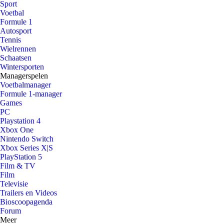
Sport
Voetbal
Formule 1
Autosport
Tennis
Wielrennen
Schaatsen
Wintersporten
Managerspelen
Voetbalmanager
Formule 1-manager
Games
PC
Playstation 4
Xbox One
Nintendo Switch
Xbox Series X|S
PlayStation 5
Film & TV
Film
Televisie
Trailers en Videos
Bioscoopagenda
Forum
Meer