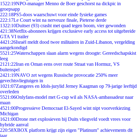
15
22:19
NPO-manager Menno de Boer geschorst na dickpic in
groepsapp
2
22:18
PS5-doos waarschuwt voor einde fysieke games
2
22:17
Le Court wint na nerveuze finale, Pieterse derde
13
22:10
Duitser (93) crasht met quad tegen boom, vier gewonden
4
21:38
Netflix-abonnees krijgen exclusieve early access tot uitgebreide
GTA VI trailer
44
21:26
Israël meldt dood twee militairen in Zuid-Libanon, vergelding
aangekondigd
55
21:25
Waterschappen slaan alarm wegens droogte: Gereedschapskist
leeg
21
21:22
Iran en Oman eens over route Straat van Hormuz, VS
buitenspel
24
21:19
NAVO zet wegens Russische provocatie 250% meer
gevechtsvliegtuigen in
10
21:07
Zangeres en Idols-jurylid Jerney Kaagman op 79-jarige leeftijd
overleden
55
21:06
Onlyfans-model met G-cup wil als NASA-ambassadeur naar
maan
45
21:00
Progressieve Democraat El-Sayed wint nipt voorverkiezing
Michigan
16
21:00
Drone met explosieven bij Duits vliegveld voedt vrees voor
hybride aanval
2
20:58
XBOX platform krijgt zijn eigen "Platinum" achievements dit
jaar