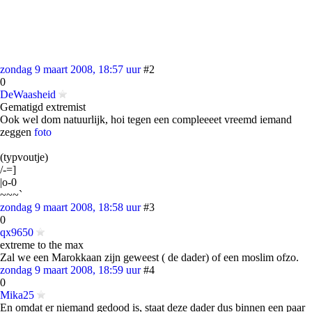
zondag 9 maart 2008, 18:57 uur
#2
0
DeWaasheid
Gematigd extremist
Ook wel dom natuurlijk, hoi tegen een compleeeet vreemd iemand
zeggen
foto
(typvoutje)
/-=]
|o-0
~~~`
zondag 9 maart 2008, 18:58 uur
#3
0
qx9650
extreme to the max
Zal we een Marokkaan zijn geweest ( de dader) of een moslim ofzo.
zondag 9 maart 2008, 18:59 uur
#4
0
Mika25
En omdat er niemand gedood is, staat deze dader dus binnen een paar