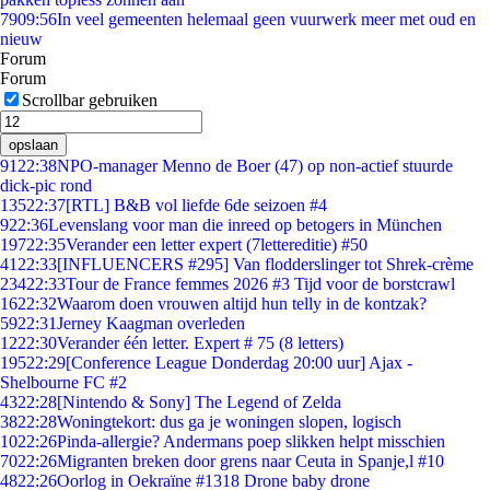
79
09:56
In veel gemeenten helemaal geen vuurwerk meer met oud en
nieuw
Forum
Forum
Scrollbar gebruiken
opslaan
91
22:38
NPO-manager Menno de Boer (47) op non-actief stuurde
dick-pic rond
135
22:37
[RTL] B&B vol liefde 6de seizoen #4
9
22:36
Levenslang voor man die inreed op betogers in München
197
22:35
Verander een letter expert (7lettereditie) #50
41
22:33
[INFLUENCERS #295] Van flodderslinger tot Shrek-crème
234
22:33
Tour de France femmes 2026 #3 Tijd voor de borstcrawl
16
22:32
Waarom doen vrouwen altijd hun telly in de kontzak?
59
22:31
Jerney Kaagman overleden
12
22:30
Verander één letter. Expert # 75 (8 letters)
195
22:29
[Conference League Donderdag 20:00 uur] Ajax -
Shelbourne FC #2
43
22:28
[Nintendo & Sony] The Legend of Zelda
38
22:28
Woningtekort: dus ga je woningen slopen, logisch
10
22:26
Pinda-allergie? Andermans poep slikken helpt misschien
70
22:26
Migranten breken door grens naar Ceuta in Spanje,l #10
48
22:26
Oorlog in Oekraïne #1318 Drone baby drone