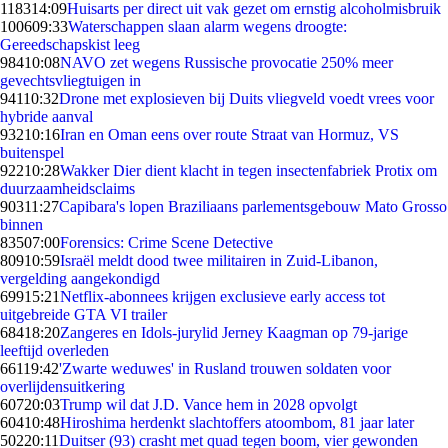
1183
14:09
Huisarts per direct uit vak gezet om ernstig alcoholmisbruik
1006
09:33
Waterschappen slaan alarm wegens droogte:
Gereedschapskist leeg
984
10:08
NAVO zet wegens Russische provocatie 250% meer
gevechtsvliegtuigen in
941
10:32
Drone met explosieven bij Duits vliegveld voedt vrees voor
hybride aanval
932
10:16
Iran en Oman eens over route Straat van Hormuz, VS
buitenspel
922
10:28
Wakker Dier dient klacht in tegen insectenfabriek Protix om
duurzaamheidsclaims
903
11:27
Capibara's lopen Braziliaans parlementsgebouw Mato Grosso
binnen
835
07:00
Forensics: Crime Scene Detective
809
10:59
Israël meldt dood twee militairen in Zuid-Libanon,
vergelding aangekondigd
699
15:21
Netflix-abonnees krijgen exclusieve early access tot
uitgebreide GTA VI trailer
684
18:20
Zangeres en Idols-jurylid Jerney Kaagman op 79-jarige
leeftijd overleden
661
19:42
'Zwarte weduwes' in Rusland trouwen soldaten voor
overlijdensuitkering
607
20:03
Trump wil dat J.D. Vance hem in 2028 opvolgt
604
10:48
Hiroshima herdenkt slachtoffers atoombom, 81 jaar later
502
20:11
Duitser (93) crasht met quad tegen boom, vier gewonden