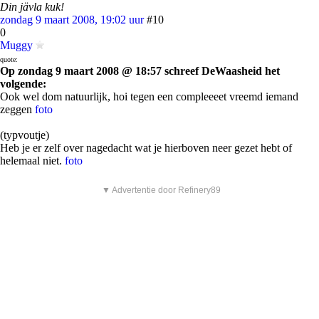
Din jävla kuk!
zondag 9 maart 2008, 19:02 uur
#10
0
Muggy
quote:
Op zondag 9 maart 2008 @ 18:57 schreef DeWaasheid het
volgende:
Ook wel dom natuurlijk, hoi tegen een compleeeet vreemd iemand
zeggen
foto
(typvoutje)
Heb je er zelf over nagedacht wat je hierboven neer gezet hebt of
helemaal niet.
foto
▼ Advertentie door Refinery89