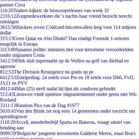
partner Ceva
1
16:26
Trailers kijken: de bioscoopreleases van week 32
23
16:12
Zorgmedewerkster die 's nachts haar vriend bezocht terecht
ontslagen
36
15:56
Hackers roven Coldcard-bitcoinwallets leeg voor 114 miljoen
dollar
3
15:13
Geen Qatar en Abu Dhabi? Dan eindigt Formule 1-seizoen
mogelijk in Europa
31
13:00
Spaanse politie: minstens tien voor terrorisme veroordeelden
onder migranten Ceuta
34
12:59
Dirk sluit supermarkt op de Wallen na golf van diefstal en
agressie
8
12:53
The Division Resurgence nu gratis op pc
64
12:53
Zetelpeiling: 24 zetels voor Pro en 18 zetels voor D66, FvD,
JA21 en PVV
49
12:44
Man (25) sterft nadat hij lijm als condoom gebruikt
5
12:43
Litouwen vindt opnieuw migrantentunnel onder grens met Wit-
Rusland
33
11:13
Random Pics van de Dag #1977
50
10:45
Van den Brink zet nog eens 14 gemeenten onder toezicht om
spreidingswet
11
10:20
Accell, moederbedrijf Sparta en Batavus, vraagt uitstel van
betaling aan
90
09:59
'Belgische' jongeren terroriseren Galderse Meren, maar Boa's
pakken topless zonnen aan