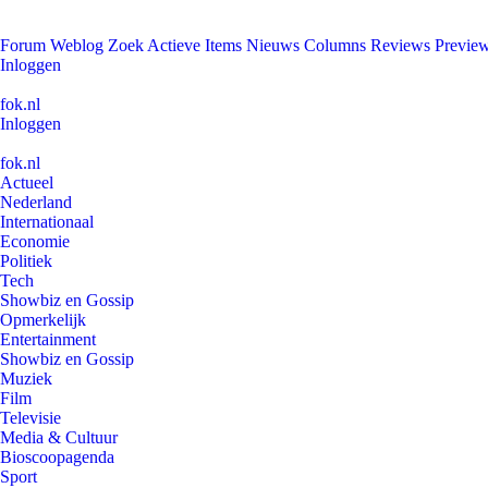
Forum
Weblog
Zoek
Actieve Items
Nieuws
Columns
Reviews
Previe
Inloggen
fok.nl
Inloggen
fok.nl
Actueel
Nederland
Internationaal
Economie
Politiek
Tech
Showbiz en Gossip
Opmerkelijk
Entertainment
Showbiz en Gossip
Muziek
Film
Televisie
Media & Cultuur
Bioscoopagenda
Sport