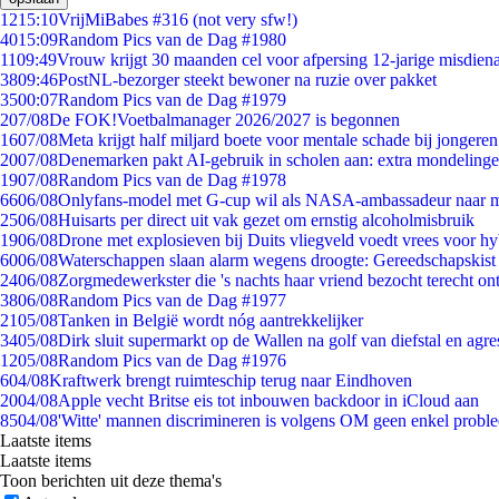
12
15:10
VrijMiBabes #316 (not very sfw!)
40
15:09
Random Pics van de Dag #1980
11
09:49
Vrouw krijgt 30 maanden cel voor afpersing 12-jarige misdiena
38
09:46
PostNL-bezorger steekt bewoner na ruzie over pakket
35
00:07
Random Pics van de Dag #1979
2
07/08
De FOK!Voetbalmanager 2026/2027 is begonnen
16
07/08
Meta krijgt half miljard boete voor mentale schade bij jongeren
20
07/08
Denemarken pakt AI-gebruik in scholen aan: extra mondeling
19
07/08
Random Pics van de Dag #1978
66
06/08
Onlyfans-model met G-cup wil als NASA-ambassadeur naar 
25
06/08
Huisarts per direct uit vak gezet om ernstig alcoholmisbruik
19
06/08
Drone met explosieven bij Duits vliegveld voedt vrees voor hy
60
06/08
Waterschappen slaan alarm wegens droogte: Gereedschapskist
24
06/08
Zorgmedewerkster die 's nachts haar vriend bezocht terecht on
38
06/08
Random Pics van de Dag #1977
21
05/08
Tanken in België wordt nóg aantrekkelijker
34
05/08
Dirk sluit supermarkt op de Wallen na golf van diefstal en agre
12
05/08
Random Pics van de Dag #1976
6
04/08
Kraftwerk brengt ruimteschip terug naar Eindhoven
20
04/08
Apple vecht Britse eis tot inbouwen backdoor in iCloud aan
85
04/08
'Witte' mannen discrimineren is volgens OM geen enkel probl
Laatste items
Laatste items
Toon berichten uit deze thema's