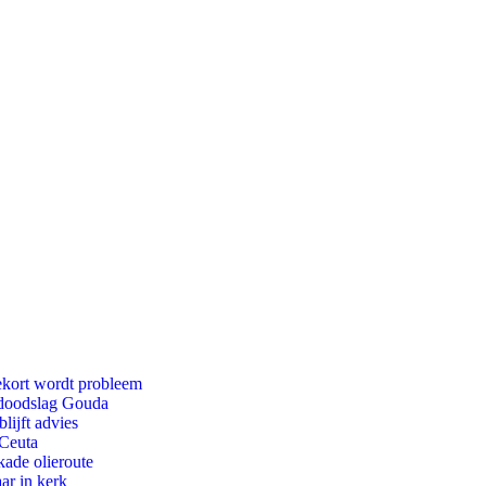
ekort wordt probleem
r doodslag Gouda
lijft advies
 Ceuta
kade olieroute
ar in kerk