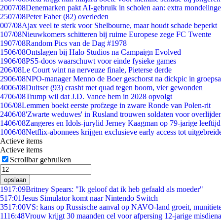
20
07/08
Denemarken pakt AI-gebruik in scholen aan: extra mondeling
25
07/08
Peter Faber (82) overleden
0
07/08
Ajax veel te sterk voor Shelbourne, maar houdt schade beperkt
1
07/08
Nieuwkomers schitteren bij ruime Europese zege FC Twente
19
07/08
Random Pics van de Dag #1978
15
06/08
Ontslagen bij Halo Studios na Campaign Evolved
19
06/08
PS5-doos waarschuwt voor einde fysieke games
2
06/08
Le Court wint na nerveuze finale, Pieterse derde
29
06/08
NPO-manager Menno de Boer geschorst na dickpic in groeps
40
06/08
Duitser (93) crasht met quad tegen boom, vier gewonden
47
06/08
Trump wil dat J.D. Vance hem in 2028 opvolgt
1
06/08
Lemmen boekt eerste profzege in zware Ronde van Polen-rit
24
06/08
'Zwarte weduwes' in Rusland trouwen soldaten voor overlijden
14
06/08
Zangeres en Idols-jurylid Jerney Kaagman op 79-jarige leeftij
10
06/08
Netflix-abonnees krijgen exclusieve early access tot uitgebreid
Actieve items
Actieve items
Scrollbar gebruiken
opslaan
19
17:09
Britney Spears: "Ik geloof dat ik heb gefaald als moeder"
5
17:01
Jesus Simulator komt naar Nintendo Switch
35
17:00
VS: kans op Russische aanval op NAVO-land groeit, munitiet
11
16:48
Vrouw krijgt 30 maanden cel voor afpersing 12-jarige misdiena