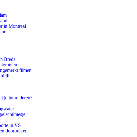
rdam
land
r in Montreal
uur
an Breda
migranten
ongemerkt filmen
lijft
ij je intimideren?
agwater
pelschilmesje
oorte in VS
pen doorbreken'