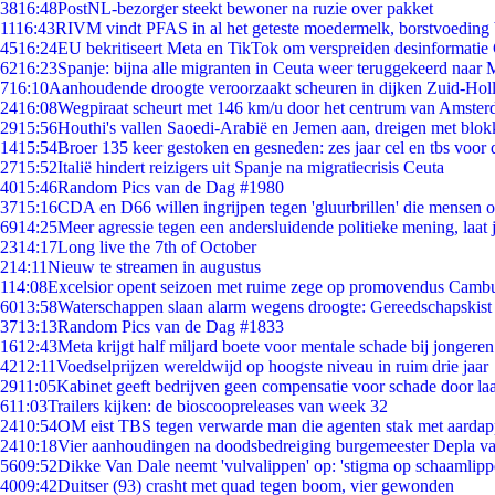
38
16:48
PostNL-bezorger steekt bewoner na ruzie over pakket
11
16:43
RIVM vindt PFAS in al het geteste moedermelk, borstvoeding b
45
16:24
EU bekritiseert Meta en TikTok om verspreiden desinformatie
62
16:23
Spanje: bijna alle migranten in Ceuta weer teruggekeerd naar
7
16:10
Aanhoudende droogte veroorzaakt scheuren in dijken Zuid-Hol
24
16:08
Wegpiraat scheurt met 146 km/u door het centrum van Amste
29
15:56
Houthi's vallen Saoedi-Arabië en Jemen aan, dreigen met blok
14
15:54
Broer 135 keer gestoken en gesneden: zes jaar cel en tbs voo
27
15:52
Italië hindert reizigers uit Spanje na migratiecrisis Ceuta
40
15:46
Random Pics van de Dag #1980
37
15:16
CDA en D66 willen ingrijpen tegen 'gluurbrillen' die mensen 
69
14:25
Meer agressie tegen een andersluidende politieke mening, laat j
23
14:17
Long live the 7th of October
2
14:11
Nieuw te streamen in augustus
1
14:08
Excelsior opent seizoen met ruime zege op promovendus Camb
60
13:58
Waterschappen slaan alarm wegens droogte: Gereedschapskist
37
13:13
Random Pics van de Dag #1833
16
12:43
Meta krijgt half miljard boete voor mentale schade bij jongeren
42
12:11
Voedselprijzen wereldwijd op hoogste niveau in ruim drie jaar
29
11:05
Kabinet geeft bedrijven geen compensatie voor schade door la
6
11:03
Trailers kijken: de bioscoopreleases van week 32
24
10:54
OM eist TBS tegen verwarde man die agenten stak met aardap
24
10:18
Vier aanhoudingen na doodsbedreiging burgemeester Depla v
56
09:52
Dikke Van Dale neemt 'vulvalippen' op: 'stigma op schaamlip
40
09:42
Duitser (93) crasht met quad tegen boom, vier gewonden