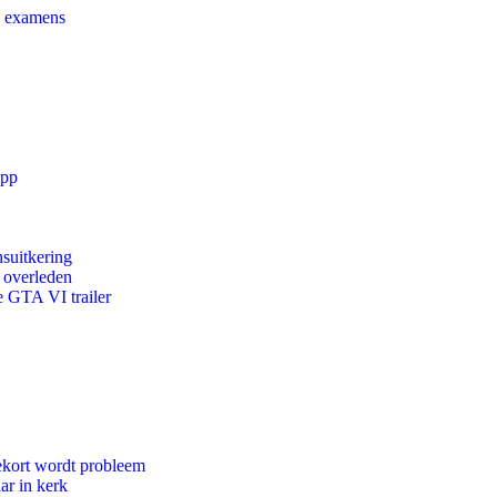
e examens
app
suitkering
d overleden
e GTA VI trailer
ekort wordt probleem
ar in kerk