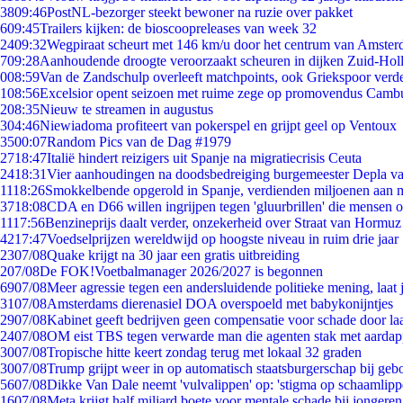
38
09:46
PostNL-bezorger steekt bewoner na ruzie over pakket
6
09:45
Trailers kijken: de bioscoopreleases van week 32
24
09:32
Wegpiraat scheurt met 146 km/u door het centrum van Amste
7
09:28
Aanhoudende droogte veroorzaakt scheuren in dijken Zuid-Hol
0
08:59
Van de Zandschulp overleeft matchpoints, ook Griekspoor verde
1
08:56
Excelsior opent seizoen met ruime zege op promovendus Camb
2
08:35
Nieuw te streamen in augustus
3
04:46
Niewiadoma profiteert van pokerspel en grijpt geel op Ventoux
35
00:07
Random Pics van de Dag #1979
27
18:47
Italië hindert reizigers uit Spanje na migratiecrisis Ceuta
24
18:31
Vier aanhoudingen na doodsbedreiging burgemeester Depla v
11
18:26
Smokkelbende opgerold in Spanje, verdienden miljoenen aan 
37
18:08
CDA en D66 willen ingrijpen tegen 'gluurbrillen' die mensen 
11
17:56
Benzineprijs daalt verder, onzekerheid over Straat van Hormuz b
42
17:47
Voedselprijzen wereldwijd op hoogste niveau in ruim drie jaar
23
07/08
Quake krijgt na 30 jaar een gratis uitbreiding
2
07/08
De FOK!Voetbalmanager 2026/2027 is begonnen
69
07/08
Meer agressie tegen een andersluidende politieke mening, laat j
31
07/08
Amsterdams dierenasiel DOA overspoeld met babykonijntjes
29
07/08
Kabinet geeft bedrijven geen compensatie voor schade door la
24
07/08
OM eist TBS tegen verwarde man die agenten stak met aardap
30
07/08
Tropische hitte keert zondag terug met lokaal 32 graden
30
07/08
Trump grijpt weer in op automatisch staatsburgerschap bij geb
56
07/08
Dikke Van Dale neemt 'vulvalippen' op: 'stigma op schaamlip
16
07/08
Meta krijgt half miljard boete voor mentale schade bij jongeren