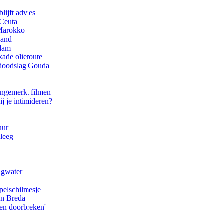
lijft advies
 Ceuta
 Marokko
land
rdam
kade olieroute
r doodslag Gouda
ongemerkt filmen
ij je intimideren?
uur
 leeg
agwater
pelschilmesje
an Breda
pen doorbreken'