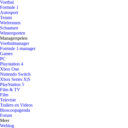
Voetbal
Formule 1
Autosport
Tennis
Wielrennen
Schaatsen
Wintersporten
Managerspelen
Voetbalmanager
Formule 1-manager
Games
PC
Playstation 4
Xbox One
Nintendo Switch
Xbox Series X|S
PlayStation 5
Film & TV
Film
Televisie
Trailers en Videos
Bioscoopagenda
Forum
Meer
Weblog