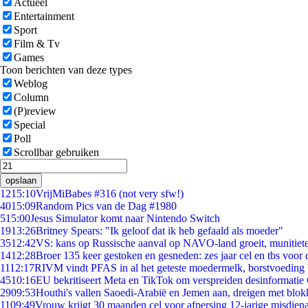
Actueel
Entertainment
Sport
Film & Tv
Games
Toon berichten van deze types
Weblog
Column
(P)review
Special
Poll
Scrollbar gebruiken
opslaan
12
15:10
VrijMiBabes #316 (not very sfw!)
40
15:09
Random Pics van de Dag #1980
5
15:00
Jesus Simulator komt naar Nintendo Switch
19
13:26
Britney Spears: "Ik geloof dat ik heb gefaald als moeder"
35
12:42
VS: kans op Russische aanval op NAVO-land groeit, munitiet
14
12:28
Broer 135 keer gestoken en gesneden: zes jaar cel en tbs voo
11
12:17
RIVM vindt PFAS in al het geteste moedermelk, borstvoeding b
45
10:16
EU bekritiseert Meta en TikTok om verspreiden desinformatie
29
09:53
Houthi's vallen Saoedi-Arabië en Jemen aan, dreigen met blok
11
09:49
Vrouw krijgt 30 maanden cel voor afpersing 12-jarige misdiena