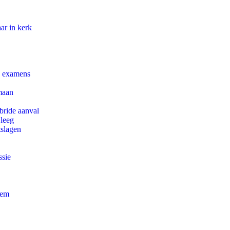
ar in kerk
e examens
maan
bride aanval
 leeg
tslagen
ssie
eem