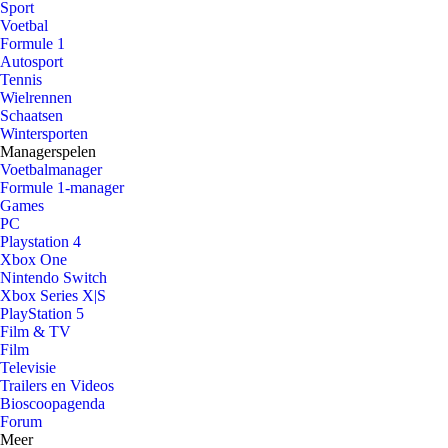
Sport
Voetbal
Formule 1
Autosport
Tennis
Wielrennen
Schaatsen
Wintersporten
Managerspelen
Voetbalmanager
Formule 1-manager
Games
PC
Playstation 4
Xbox One
Nintendo Switch
Xbox Series X|S
PlayStation 5
Film & TV
Film
Televisie
Trailers en Videos
Bioscoopagenda
Forum
Meer