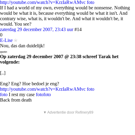
http://youtube.com/watch?v=KrzIaRwAMvc
foto
If I had a world of my own, everything would be nonsense. Nothing
would be what it is, because everything would be what it isn't. And
contrary wise, what is, it wouldn't be. And what it wouldn't be, it
would. You see?
zaterdag 29 december 2007, 23:43 uur
#14
0
E-Lise
Nou, das dan duidelijk!
quote:
Op zaterdag 29 december 2007 @ 23:38 schreef Tarak het
volgende:
[..]
Eng? Eng? Hoe bedoel je eng?
http://youtube.com/watch?v=KrzIaRwAMvc
foto
foto
I rest my case
foto
foto
Back from death
▼ Advertentie door Refinery89