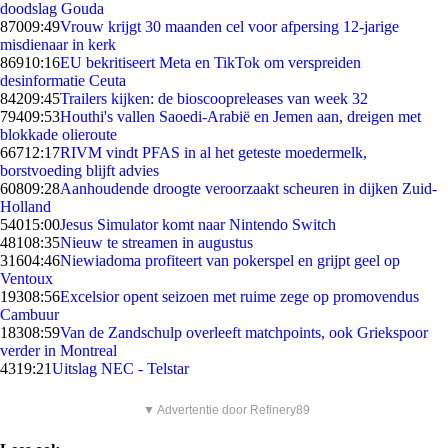
doodslag Gouda
870
09:49
Vrouw krijgt 30 maanden cel voor afpersing 12-jarige
misdienaar in kerk
869
10:16
EU bekritiseert Meta en TikTok om verspreiden
desinformatie Ceuta
842
09:45
Trailers kijken: de bioscoopreleases van week 32
794
09:53
Houthi's vallen Saoedi-Arabië en Jemen aan, dreigen met
blokkade olieroute
667
12:17
RIVM vindt PFAS in al het geteste moedermelk,
borstvoeding blijft advies
608
09:28
Aanhoudende droogte veroorzaakt scheuren in dijken Zuid-
Holland
540
15:00
Jesus Simulator komt naar Nintendo Switch
481
08:35
Nieuw te streamen in augustus
316
04:46
Niewiadoma profiteert van pokerspel en grijpt geel op
Ventoux
193
08:56
Excelsior opent seizoen met ruime zege op promovendus
Cambuur
183
08:59
Van de Zandschulp overleeft matchpoints, ook Griekspoor
verder in Montreal
43
19:21
Uitslag NEC - Telstar
▼ Advertentie door Refinery89