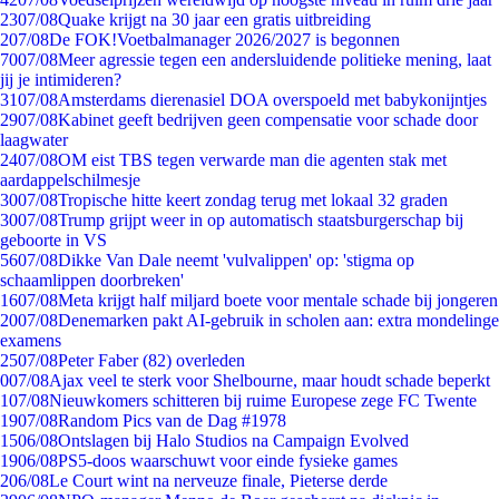
23
07/08
Quake krijgt na 30 jaar een gratis uitbreiding
2
07/08
De FOK!Voetbalmanager 2026/2027 is begonnen
70
07/08
Meer agressie tegen een andersluidende politieke mening, laat
jij je intimideren?
31
07/08
Amsterdams dierenasiel DOA overspoeld met babykonijntjes
29
07/08
Kabinet geeft bedrijven geen compensatie voor schade door
laagwater
24
07/08
OM eist TBS tegen verwarde man die agenten stak met
aardappelschilmesje
30
07/08
Tropische hitte keert zondag terug met lokaal 32 graden
30
07/08
Trump grijpt weer in op automatisch staatsburgerschap bij
geboorte in VS
56
07/08
Dikke Van Dale neemt 'vulvalippen' op: 'stigma op
schaamlippen doorbreken'
16
07/08
Meta krijgt half miljard boete voor mentale schade bij jongeren
20
07/08
Denemarken pakt AI-gebruik in scholen aan: extra mondelinge
examens
25
07/08
Peter Faber (82) overleden
0
07/08
Ajax veel te sterk voor Shelbourne, maar houdt schade beperkt
1
07/08
Nieuwkomers schitteren bij ruime Europese zege FC Twente
19
07/08
Random Pics van de Dag #1978
15
06/08
Ontslagen bij Halo Studios na Campaign Evolved
19
06/08
PS5-doos waarschuwt voor einde fysieke games
2
06/08
Le Court wint na nerveuze finale, Pieterse derde