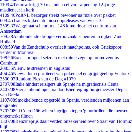
11
09:49
Vrouw krijgt 30 maanden cel voor afpersing 12-jarige
misdienaar in kerk
41
09:46
PostNL-bezorger steekt bewoner na ruzie over pakket
6
09:45
Trailers kijken: de bioscoopreleases van week 32
25
09:32
Wegpiraat scheurt met 146 km/u door het centrum van
Amsterdam
7
09:28
Aanhoudende droogte veroorzaakt scheuren in dijken Zuid-
Holland
0
08:59
Van de Zandschulp overleeft matchpoints, ook Griekspoor
verder in Montreal
1
08:56
Excelsior opent seizoen met ruime zege op promovendus
Cambuur
2
08:35
Nieuw te streamen in augustus
4
04:46
Niewiadoma profiteert van pokerspel en grijpt geel op Ventoux
35
00:07
Random Pics van de Dag #1979
27
07/08
Italië hindert reizigers uit Spanje na migratiecrisis Ceuta
24
07/08
Vier aanhoudingen na doodsbedreiging burgemeester Depla
van Breda
11
07/08
Smokkelbende opgerold in Spanje, verdienden miljoenen aan
migranten
37
07/08
CDA en D66 willen ingrijpen tegen 'gluurbrillen' die mensen
ongemerkt filmen
13
07/08
Benzineprijs daalt verder, onzekerheid over Straat van Hormuz
blijft
42
07/08
Voedselprijzen wereldwijd op hoogste niveau in ruim drie jaar