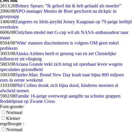
Lees ook
26
13:26
Britney Spears: "Ik geloof dat ik heb gefaald als moeder"
29
06/08
NPO-manager Menno de Boer geschorst na dickpic in
groepsapp
14
06/08
Zangeres en Idols-jurylid Jerney Kaagman op 79-jarige leeftijd
overleden
66
06/08
Onlyfans-model met G-cup wil als NASA-ambassadeur naar
maan
85
04/08
'Witte' mannen discrimineren is volgens OM geen enkel
probleem
30
03/08
Alaska Airlines heeft er genoeg van en zet Christelijke
influencer uit vliegtuig
58
03/08
Ariana Grande trekt zich terug uit openbaar leven wegens
speculaties gezondheid
10
03/08
Spider-Man: Brand New Day knalt naar bijna 800 miljoen
euro in eerste weekend
11
03/08
Phil Collins dronk zich bijna dood, kinderen moesten al
afscheid nemen
59
02/08
Familie 16-jarige overweegt aangifte na schuine grappen
Roddelpraat op Zwarte Cross
Font-grootte:
Normaal
Kleiner
regelhoogte :
Normaal