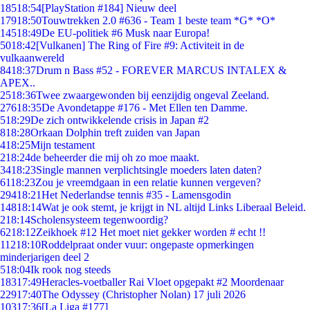
185
18:54
[PlayStation #184] Nieuw deel
179
18:50
Touwtrekken 2.0 #636 - Team 1 beste team *G* *O*
145
18:49
De EU-politiek #6 Musk naar Europa!
50
18:42
[Vulkanen] The Ring of Fire #9: Activiteit in de
vulkaanwereld
84
18:37
Drum n Bass #52 - FOREVER MARCUS INTALEX &
APEX..
25
18:36
Twee zwaargewonden bij eenzijdig ongeval Zeeland.
276
18:35
De Avondetappe #176 - Met Ellen ten Damme.
5
18:29
De zich ontwikkelende crisis in Japan #2
8
18:28
Orkaan Dolphin treft zuiden van Japan
4
18:25
Mijn testament
2
18:24
de beheerder die mij oh zo moe maakt.
34
18:23
Single mannen verplichtsingle moeders laten daten?
61
18:23
Zou je vreemdgaan in een relatie kunnen vergeven?
294
18:21
Het Nederlandse tennis #35 - Lamensgodin
148
18:14
Wat je ook stemt, je krijgt in NL altijd Links Liberaal Beleid.
2
18:14
Scholensysteem tegenwoordig?
62
18:12
Zeikhoek #12 Het moet niet gekker worden # echt !!
112
18:10
Roddelpraat onder vuur: ongepaste opmerkingen
minderjarigen deel 2
5
18:04
Ik rook nog steeds
183
17:49
Heracles-voetballer Rai Vloet opgepakt #2 Moordenaar
229
17:40
The Odyssey (Christopher Nolan) 17 juli 2026
103
17:36
[La Liga #177]