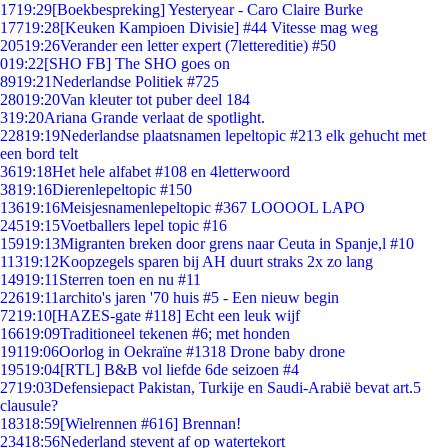
17
19:29
[Boekbespreking] Yesteryear - Caro Claire Burke
177
19:28
[Keuken Kampioen Divisie] #44 Vitesse mag weg
205
19:26
Verander een letter expert (7lettereditie) #50
0
19:22
[SHO FB] The SHO goes on
89
19:21
Nederlandse Politiek #725
280
19:20
Van kleuter tot puber deel 184
3
19:20
Ariana Grande verlaat de spotlight.
228
19:19
Nederlandse plaatsnamen lepeltopic #213 elk gehucht met
een bord telt
36
19:18
Het hele alfabet #108 en 4letterwoord
38
19:16
Dierenlepeltopic #150
136
19:16
Meisjesnamenlepeltopic #367 LOOOOL LAPO
245
19:15
Voetballers lepel topic #16
159
19:13
Migranten breken door grens naar Ceuta in Spanje,l #10
113
19:12
Koopzegels sparen bij AH duurt straks 2x zo lang
149
19:11
Sterren toen en nu #11
226
19:11
archito's jaren '70 huis #5 - Een nieuw begin
72
19:10
[HAZES-gate #118] Echt een leuk wijf
166
19:09
Traditioneel tekenen #6; met honden
191
19:06
Oorlog in Oekraïne #1318 Drone baby drone
195
19:04
[RTL] B&B vol liefde 6de seizoen #4
27
19:03
Defensiepact Pakistan, Turkije en Saudi-Arabië bevat art.5
clausule?
183
18:59
[Wielrennen #616] Brennan!
234
18:56
Nederland stevent af op watertekort