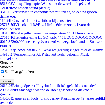
85
16:03
Voorspellingstopic: Wie is hier de weerkundige? #16
121
16:02
Saxofoon sound (deel 2)
35
16:01
Vertrouwen in economie neemt flink af, op een na grootse
daling ooit
1
15:54
LG nas n1t1 - niet zichtbaar bij aansluiten
257
15:50
[Videoland] B&B vol liefde 6de seizoen #1 voor de
vooruitkijkers
180
15:48
Wat is jullie binnenhuistemperatuur? #81 Horrorzomer
275
15:46
Het enige echte LEGO-topic #45 LEGOOOOOOOOOOO
60
15:37
200.000 mensen geëvacueerd vanwege bosbrand in Zuidwest-
Frankrijk
125
15:33
[ShowChat #1259] Waar we gezellig klagen over de warmte
149
15:27
Pensioenfonds ABP stapt uit Tesla, beloning Musk
struikelblok
Showbiz
Showbiz
Scrollbar gebruiken
opslaan
26
13:26
Britney Spears: "Ik geloof dat ik heb gefaald als moeder"
29
06/08
NPO-manager Menno de Boer geschorst na dickpic in
groepsapp
14
06/08
Zangeres en Idols-jurylid Jerney Kaagman op 79-jarige leeftijd
overleden