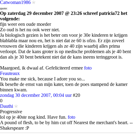
Catwoman1986
quote:
Op zaterdag 29 december 2007 @ 23:26 schreef patricia72 het
volgende:
fijn weer een oude moeder
Zo oud is het nu ook weer niet.
Ja biologisch gezien is het beter om voor je 30e kinderen te krijgen
blablabla maar nou en, het is niet dat ze 60 is ofzo. Er zijn zoveel
vrouwen die kinderen krijgen als ze 40 zijn waarbij alles prima
verloopt. Dat de kans groter is op medische problemen als je 40 bent
dan als je 30 bent betekent niet dat de kans ineens teringgroot is.
Maargoed, ik dwaal af. Gefeliciteerd ermee
foto
Feauteaux
You make me sick, because I adore you so...
Ik besefte de ernst van mijn kater, toen de poes stampend de kamer
binnen kwam.
zondag 30 december 2007, 00:04 uur
#20
0
Dauthi
Progressive
lol op je 40ste nog kind. Have fun.
foto
A pound of flesh, to be by him cut off Nearest the merchant's heart. --
Shakespeare :P