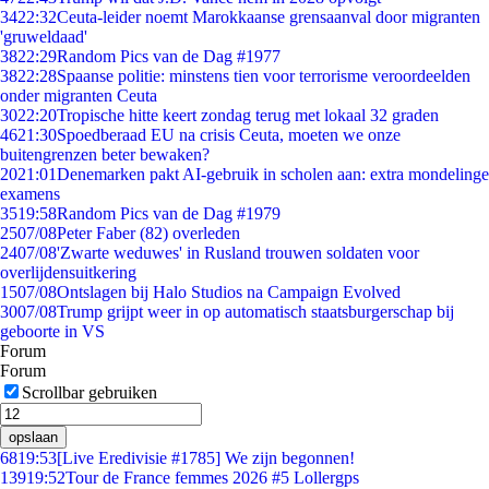
34
22:32
Ceuta-leider noemt Marokkaanse grensaanval door migranten
'gruweldaad'
38
22:29
Random Pics van de Dag #1977
38
22:28
Spaanse politie: minstens tien voor terrorisme veroordeelden
onder migranten Ceuta
30
22:20
Tropische hitte keert zondag terug met lokaal 32 graden
46
21:30
Spoedberaad EU na crisis Ceuta, moeten we onze
buitengrenzen beter bewaken?
20
21:01
Denemarken pakt AI-gebruik in scholen aan: extra mondelinge
examens
35
19:58
Random Pics van de Dag #1979
25
07/08
Peter Faber (82) overleden
24
07/08
'Zwarte weduwes' in Rusland trouwen soldaten voor
overlijdensuitkering
15
07/08
Ontslagen bij Halo Studios na Campaign Evolved
30
07/08
Trump grijpt weer in op automatisch staatsburgerschap bij
geboorte in VS
Forum
Forum
Scrollbar gebruiken
opslaan
68
19:53
[Live Eredivisie #1785] We zijn begonnen!
139
19:52
Tour de France femmes 2026 #5 Lollergps