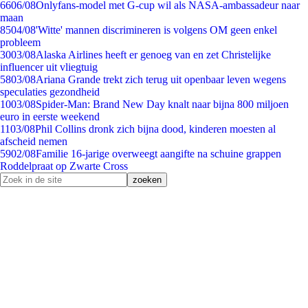
66
06/08
Onlyfans-model met G-cup wil als NASA-ambassadeur naar
maan
85
04/08
'Witte' mannen discrimineren is volgens OM geen enkel
probleem
30
03/08
Alaska Airlines heeft er genoeg van en zet Christelijke
influencer uit vliegtuig
58
03/08
Ariana Grande trekt zich terug uit openbaar leven wegens
speculaties gezondheid
10
03/08
Spider-Man: Brand New Day knalt naar bijna 800 miljoen
euro in eerste weekend
11
03/08
Phil Collins dronk zich bijna dood, kinderen moesten al
afscheid nemen
59
02/08
Familie 16-jarige overweegt aangifte na schuine grappen
Roddelpraat op Zwarte Cross