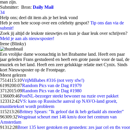
man zijn.
Submitter:
Bron:
Daily Mail
34
Help ons; deel dit item als je het leuk vond
Heb je een hete scoop over een celebrity gespot?
Tip ons dan via de
submit!
Zoek jij altijd de leukste nieuwtjes en kun je daar leuk over schrijven?
Meld je aan als nieuwsposter!
Irene (Blinky)
Een vrolijke dame woonachtig in het Brabantse land. Heeft een paar
jaar geleden Frans gestudeerd en heeft een grote passie voor de taal, de
muziek en het land. Heeft een zeer gelukkige relatie met Cynix. Sinds
kort Nieuwsposter op de Frontpage.
Meest gelezen
75141
15:10
VrijMiBabes #316 (not very sfw!)
61992
00:07
Random Pics van de Dag #1979
37120
15:09
Random Pics van de Dag #1980
1366
09:46
PostNL-bezorger steekt bewoner na ruzie over pakket
1233
12:42
VS: kans op Russische aanval op NAVO-land groeit,
munitietekort wordt probleem
1152
13:26
Britney Spears: "Ik geloof dat ik heb gefaald als moeder"
963
09:32
Wegpiraat scheurt met 146 km/u door het centrum van
Amsterdam
913
12:28
Broer 135 keer gestoken en gesneden: zes jaar cel en tbs voor