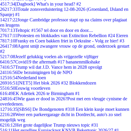
45
17:34
[Dagboek] What's in your head? #2
262
17:33
Totale zonsverduistering 12-08-2026 (Groenland, IJsland en
Spanje) #1
142
17:22
Jonge Cambridge professor stapt op na claims over plagiaat
en leugens
70
17:13
Teltopic #1567 tel door en door en door....
276
17:11
Protesten en blokkades van Extinction Rebellion #24 Eieren
78
17:10
Franky en Coen bakken friet in Oekraïne - Volg ze hier! #3
264
17:08
Agent smijt zwangere vrouw op de grond, onderzoek gestart
#2
52
17:08
Jezelf gelukkig voelen als vrijgezelle vijftiger
64
16:57
Covid19 the aftermath #17 bananenmilkshake
74
16:57
Trump wil dat J.D. Vance hem in 2028 opvolgt
241
16:56
De bezuinigingen bij de NPO
125
16:54
Nederland toen
269
16:51
[NET5] Het blok 2026 #32 Blokkendozen
55
16:50
Eeuwig voortleven
6
16:49
EK Atletiek 2026 te Birmingham #1
248
16:45
Wie gaan er dood in 2026?Post met een vleugje cynisme de
overledenen.
127
16:35
[SBS6] De Bondgenoten #318 Een klein kusje moet kunnen
22
16:28
Weer een parkeergarage dicht in Dordrecht, auto's zo snel
mogelijk weg
62
16:12
Het grote dagelijkse Trump nieuws topic #31
5
16:11
Het gezellige Eurojackpot KNVB Bekertopic 2026/27 #1