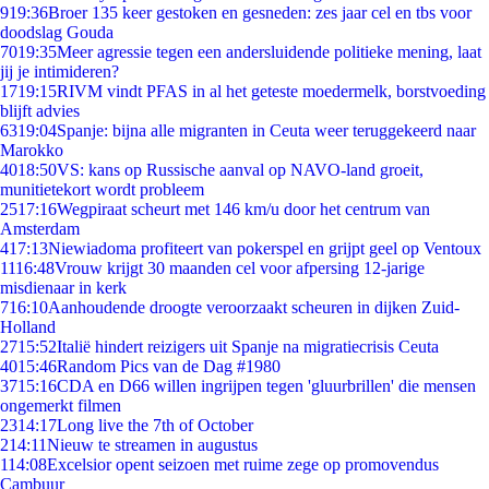
9
19:36
Broer 135 keer gestoken en gesneden: zes jaar cel en tbs voor
doodslag Gouda
70
19:35
Meer agressie tegen een andersluidende politieke mening, laat
jij je intimideren?
17
19:15
RIVM vindt PFAS in al het geteste moedermelk, borstvoeding
blijft advies
63
19:04
Spanje: bijna alle migranten in Ceuta weer teruggekeerd naar
Marokko
40
18:50
VS: kans op Russische aanval op NAVO-land groeit,
munitietekort wordt probleem
25
17:16
Wegpiraat scheurt met 146 km/u door het centrum van
Amsterdam
4
17:13
Niewiadoma profiteert van pokerspel en grijpt geel op Ventoux
11
16:48
Vrouw krijgt 30 maanden cel voor afpersing 12-jarige
misdienaar in kerk
7
16:10
Aanhoudende droogte veroorzaakt scheuren in dijken Zuid-
Holland
27
15:52
Italië hindert reizigers uit Spanje na migratiecrisis Ceuta
40
15:46
Random Pics van de Dag #1980
37
15:16
CDA en D66 willen ingrijpen tegen 'gluurbrillen' die mensen
ongemerkt filmen
23
14:17
Long live the 7th of October
2
14:11
Nieuw te streamen in augustus
1
14:08
Excelsior opent seizoen met ruime zege op promovendus
Cambuur