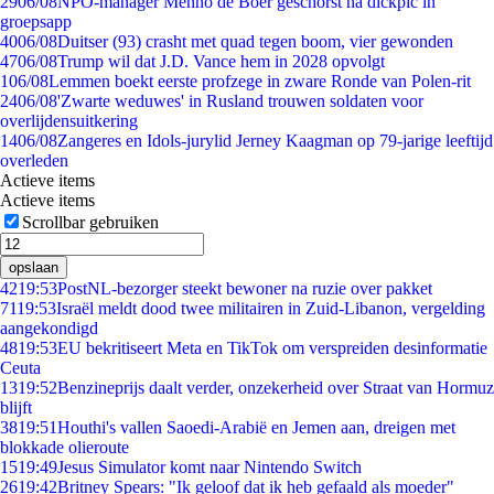
29
06/08
NPO-manager Menno de Boer geschorst na dickpic in
groepsapp
40
06/08
Duitser (93) crasht met quad tegen boom, vier gewonden
47
06/08
Trump wil dat J.D. Vance hem in 2028 opvolgt
1
06/08
Lemmen boekt eerste profzege in zware Ronde van Polen-rit
24
06/08
'Zwarte weduwes' in Rusland trouwen soldaten voor
overlijdensuitkering
14
06/08
Zangeres en Idols-jurylid Jerney Kaagman op 79-jarige leeftijd
overleden
Actieve items
Actieve items
Scrollbar gebruiken
opslaan
42
19:53
PostNL-bezorger steekt bewoner na ruzie over pakket
71
19:53
Israël meldt dood twee militairen in Zuid-Libanon, vergelding
aangekondigd
48
19:53
EU bekritiseert Meta en TikTok om verspreiden desinformatie
Ceuta
13
19:52
Benzineprijs daalt verder, onzekerheid over Straat van Hormuz
blijft
38
19:51
Houthi's vallen Saoedi-Arabië en Jemen aan, dreigen met
blokkade olieroute
15
19:49
Jesus Simulator komt naar Nintendo Switch
26
19:42
Britney Spears: "Ik geloof dat ik heb gefaald als moeder"