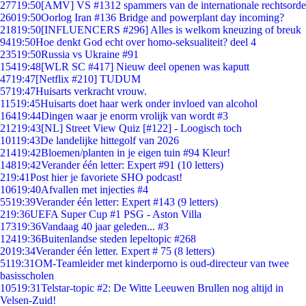
277
19:50
[AMV] VS #1312 spammers van de internationale rechtsorde
260
19:50
Oorlog Iran #136 Bridge and powerplant day incoming?
218
19:50
[INFLUENCERS #296] Alles is welkom kneuzing of breuk
94
19:50
Hoe denkt God echt over homo-seksualiteit? deel 4
235
19:50
Russia vs Ukraine #91
154
19:48
[WLR SC #417] Nieuw deel openen was kaputt
47
19:47
[Netflix #210] TUDUM
57
19:47
Huisarts verkracht vrouw.
115
19:45
Huisarts doet haar werk onder invloed van alcohol
164
19:44
Dingen waar je enorm vrolijk van wordt #3
212
19:43
[NL] Street View Quiz [#122] - Loogisch toch
101
19:43
De landelijke hittegolf van 2026
214
19:42
Bloemen/planten in je eigen tuin #94 Kleur!
148
19:42
Verander één letter: Expert #91 (10 letters)
2
19:41
Post hier je favoriete SHO podcast!
106
19:40
Afvallen met injecties #4
55
19:39
Verander één letter: Expert #143 (9 letters)
2
19:36
UEFA Super Cup #1 PSG - Aston Villa
173
19:36
Vandaag 40 jaar geleden... #3
124
19:36
Buitenlandse steden lepeltopic #268
20
19:34
Verander één letter. Expert # 75 (8 letters)
51
19:31
OM-Teamleider met kinderporno is oud-directeur van twee
basisscholen
105
19:31
Telstar-topic #2: De Witte Leeuwen Brullen nog altijd in
Velsen-Zuid!