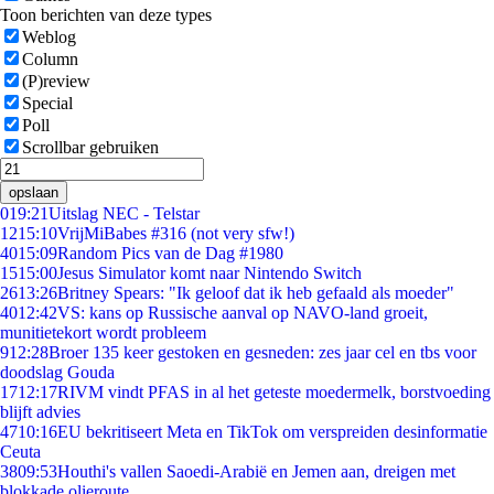
Toon berichten van deze types
Weblog
Column
(P)review
Special
Poll
Scrollbar gebruiken
opslaan
0
19:21
Uitslag NEC - Telstar
12
15:10
VrijMiBabes #316 (not very sfw!)
40
15:09
Random Pics van de Dag #1980
15
15:00
Jesus Simulator komt naar Nintendo Switch
26
13:26
Britney Spears: "Ik geloof dat ik heb gefaald als moeder"
40
12:42
VS: kans op Russische aanval op NAVO-land groeit,
munitietekort wordt probleem
9
12:28
Broer 135 keer gestoken en gesneden: zes jaar cel en tbs voor
doodslag Gouda
17
12:17
RIVM vindt PFAS in al het geteste moedermelk, borstvoeding
blijft advies
47
10:16
EU bekritiseert Meta en TikTok om verspreiden desinformatie
Ceuta
38
09:53
Houthi's vallen Saoedi-Arabië en Jemen aan, dreigen met
blokkade olieroute