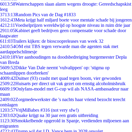
60
13:58
Waterschappen slaan alarm wegens droogte: Gereedschapskist
leeg
37
13:13
Random Pics van de Dag #1833
16
12:43
Meta krijgt half miljard boete voor mentale schade bij jongeren
42
12:11
Voedselprijzen wereldwijd op hoogste niveau in ruim drie jaar
29
11:05
Kabinet geeft bedrijven geen compensatie voor schade door
laagwater
6
11:03
Trailers kijken: de bioscoopreleases van week 32
24
10:54
OM eist TBS tegen verwarde man die agenten stak met
aardappelschilmesje
24
10:18
Vier aanhoudingen na doodsbedreiging burgemeester Depla
van Breda
56
09:52
Dikke Van Dale neemt 'vulvalippen' op: 'stigma op
schaamlippen doorbreken'
40
09:42
Duitser (93) crasht met quad tegen boom, vier gewonden
25
09:22
Huisarts per direct uit vak gezet om ernstig alcoholmisbruik
66
09:19
Onlyfans-model met G-cup wil als NASA-ambassadeur naar
maan
24
09:02
Zorgmedewerkster die 's nachts haar vriend bezocht terecht
ontslagen
12
03:57
VrijMiBabes #316 (not very sfw!)
23
03:02
Quake krijgt na 30 jaar een gratis uitbreiding
11
23:30
Smokkelbende opgerold in Spanje, verdienden miljoenen aan
migranten
47
22:43
Trump wil dat J.D. Vance hem in 2028 opvolgt