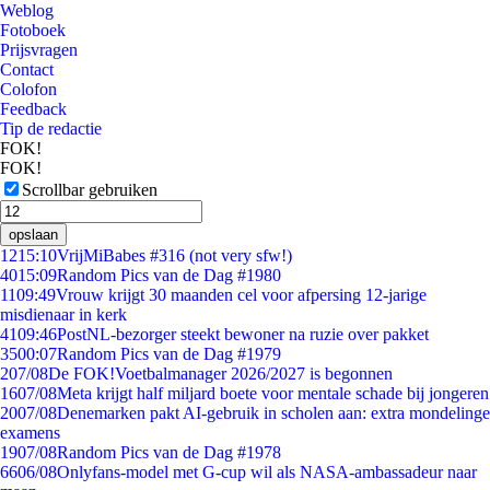
Weblog
Fotoboek
Prijsvragen
Contact
Colofon
Feedback
Tip de redactie
FOK!
FOK!
Scrollbar gebruiken
opslaan
12
15:10
VrijMiBabes #316 (not very sfw!)
40
15:09
Random Pics van de Dag #1980
11
09:49
Vrouw krijgt 30 maanden cel voor afpersing 12-jarige
misdienaar in kerk
41
09:46
PostNL-bezorger steekt bewoner na ruzie over pakket
35
00:07
Random Pics van de Dag #1979
2
07/08
De FOK!Voetbalmanager 2026/2027 is begonnen
16
07/08
Meta krijgt half miljard boete voor mentale schade bij jongeren
20
07/08
Denemarken pakt AI-gebruik in scholen aan: extra mondelinge
examens
19
07/08
Random Pics van de Dag #1978
66
06/08
Onlyfans-model met G-cup wil als NASA-ambassadeur naar