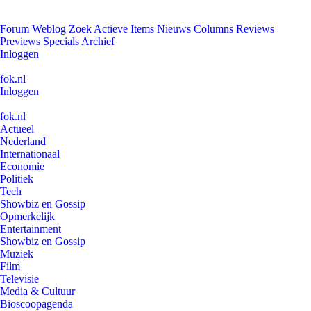
Forum
Weblog
Zoek
Actieve Items
Nieuws
Columns
Reviews
Previews
Specials
Archief
Inloggen
fok.nl
Inloggen
fok.nl
Actueel
Nederland
Internationaal
Economie
Politiek
Tech
Showbiz en Gossip
Opmerkelijk
Entertainment
Showbiz en Gossip
Muziek
Film
Televisie
Media & Cultuur
Bioscoopagenda