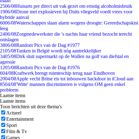
maan
25
06/08
Huisarts per direct uit vak gezet om ernstig alcoholmisbruik
19
06/08
Drone met explosieven bij Duits vliegveld voedt vrees voor
hybride aanval
60
06/08
Waterschappen slaan alarm wegens droogte: Gereedschapskist
leeg
24
06/08
Zorgmedewerkster die 's nachts haar vriend bezocht terecht
ontslagen
38
06/08
Random Pics van de Dag #1977
21
05/08
Tanken in België wordt nóg aantrekkelijker
34
05/08
Dirk sluit supermarkt op de Wallen na golf van diefstal en
agressie
12
05/08
Random Pics van de Dag #1976
6
04/08
Kraftwerk brengt ruimteschip terug naar Eindhoven
20
04/08
Apple vecht Britse eis tot inbouwen backdoor in iCloud aan
85
04/08
'Witte' mannen discrimineren is volgens OM geen enkel
probleem
Laatste items
Laatste items
Toon berichten uit deze thema's
Actueel
Entertainment
Sport
Film & Tv
Games