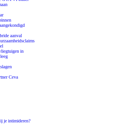
maan
ar
binnen
g aangekondigd
bride aanval
duurzaamheidsclaims
el
iegtuigen in
 leeg
tslagen
rtner Ceva
ij je intimideren?