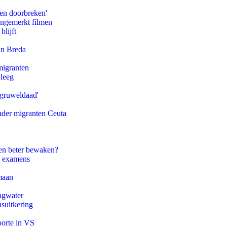
pen doorbreken'
ongemerkt filmen
blijft
an Breda
migranten
 leeg
'gruweldaad'
onder migranten Ceuta
en beter bewaken?
e examens
maan
agwater
suitkering
oorte in VS