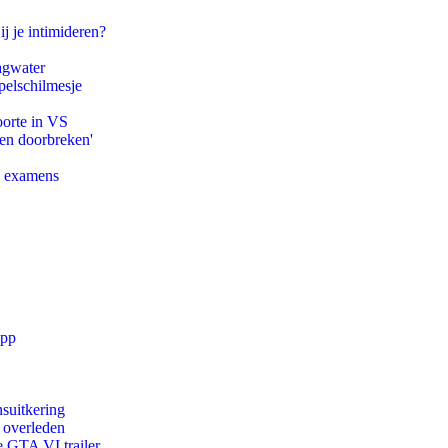
ij je intimideren?
agwater
pelschilmesje
oorte in VS
pen doorbreken'
e examens
app
suitkering
d overleden
e GTA VI trailer