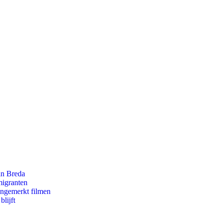
an Breda
migranten
ongemerkt filmen
lijft