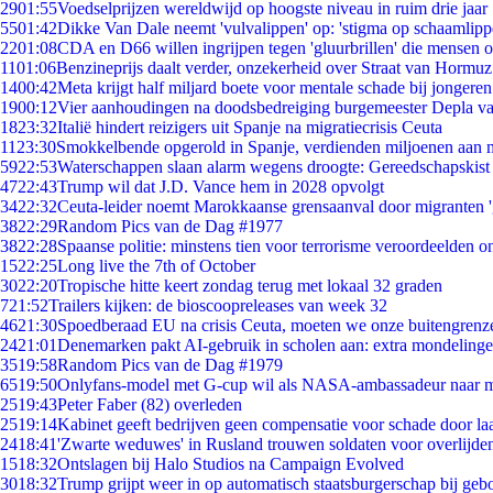
29
01:55
Voedselprijzen wereldwijd op hoogste niveau in ruim drie jaar
55
01:42
Dikke Van Dale neemt 'vulvalippen' op: 'stigma op schaamlip
22
01:08
CDA en D66 willen ingrijpen tegen 'gluurbrillen' die mensen 
11
01:06
Benzineprijs daalt verder, onzekerheid over Straat van Hormuz 
14
00:42
Meta krijgt half miljard boete voor mentale schade bij jongeren
19
00:12
Vier aanhoudingen na doodsbedreiging burgemeester Depla v
18
23:32
Italië hindert reizigers uit Spanje na migratiecrisis Ceuta
11
23:30
Smokkelbende opgerold in Spanje, verdienden miljoenen aan 
59
22:53
Waterschappen slaan alarm wegens droogte: Gereedschapskist
47
22:43
Trump wil dat J.D. Vance hem in 2028 opvolgt
34
22:32
Ceuta-leider noemt Marokkaanse grensaanval door migranten 
38
22:29
Random Pics van de Dag #1977
38
22:28
Spaanse politie: minstens tien voor terrorisme veroordeelden 
15
22:25
Long live the 7th of October
30
22:20
Tropische hitte keert zondag terug met lokaal 32 graden
7
21:52
Trailers kijken: de bioscoopreleases van week 32
46
21:30
Spoedberaad EU na crisis Ceuta, moeten we onze buitengrenz
24
21:01
Denemarken pakt AI-gebruik in scholen aan: extra mondeling
35
19:58
Random Pics van de Dag #1979
65
19:50
Onlyfans-model met G-cup wil als NASA-ambassadeur naar 
25
19:43
Peter Faber (82) overleden
25
19:14
Kabinet geeft bedrijven geen compensatie voor schade door la
24
18:41
'Zwarte weduwes' in Rusland trouwen soldaten voor overlijden
15
18:32
Ontslagen bij Halo Studios na Campaign Evolved
30
18:32
Trump grijpt weer in op automatisch staatsburgerschap bij geb