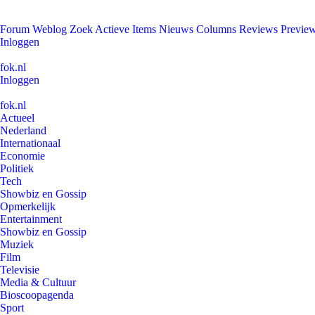
Forum
Weblog
Zoek
Actieve Items
Nieuws
Columns
Reviews
Previe
Inloggen
fok.nl
Inloggen
fok.nl
Actueel
Nederland
Internationaal
Economie
Politiek
Tech
Showbiz en Gossip
Opmerkelijk
Entertainment
Showbiz en Gossip
Muziek
Film
Televisie
Media & Cultuur
Bioscoopagenda
Sport