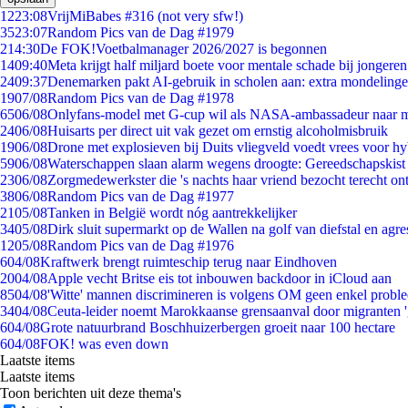
12
23:08
VrijMiBabes #316 (not very sfw!)
35
23:07
Random Pics van de Dag #1979
2
14:30
De FOK!Voetbalmanager 2026/2027 is begonnen
14
09:40
Meta krijgt half miljard boete voor mentale schade bij jongeren
24
09:37
Denemarken pakt AI-gebruik in scholen aan: extra mondeling
19
07/08
Random Pics van de Dag #1978
65
06/08
Onlyfans-model met G-cup wil als NASA-ambassadeur naar 
24
06/08
Huisarts per direct uit vak gezet om ernstig alcoholmisbruik
19
06/08
Drone met explosieven bij Duits vliegveld voedt vrees voor hy
59
06/08
Waterschappen slaan alarm wegens droogte: Gereedschapskist
23
06/08
Zorgmedewerkster die 's nachts haar vriend bezocht terecht on
38
06/08
Random Pics van de Dag #1977
21
05/08
Tanken in België wordt nóg aantrekkelijker
34
05/08
Dirk sluit supermarkt op de Wallen na golf van diefstal en agre
12
05/08
Random Pics van de Dag #1976
6
04/08
Kraftwerk brengt ruimteschip terug naar Eindhoven
20
04/08
Apple vecht Britse eis tot inbouwen backdoor in iCloud aan
85
04/08
'Witte' mannen discrimineren is volgens OM geen enkel probl
34
04/08
Ceuta-leider noemt Marokkaanse grensaanval door migranten 
6
04/08
Grote natuurbrand Boschhuizerbergen groeit naar 100 hectare
6
04/08
FOK! was even down
Laatste items
Laatste items
Toon berichten uit deze thema's