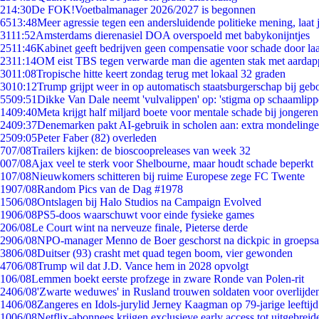
2
14:30
De FOK!Voetbalmanager 2026/2027 is begonnen
65
13:48
Meer agressie tegen een andersluidende politieke mening, laat j
31
11:52
Amsterdams dierenasiel DOA overspoeld met babykonijntjes
25
11:46
Kabinet geeft bedrijven geen compensatie voor schade door la
23
11:14
OM eist TBS tegen verwarde man die agenten stak met aardap
30
11:08
Tropische hitte keert zondag terug met lokaal 32 graden
30
10:12
Trump grijpt weer in op automatisch staatsburgerschap bij geb
55
09:51
Dikke Van Dale neemt 'vulvalippen' op: 'stigma op schaamlip
14
09:40
Meta krijgt half miljard boete voor mentale schade bij jongeren
24
09:37
Denemarken pakt AI-gebruik in scholen aan: extra mondeling
25
09:05
Peter Faber (82) overleden
7
07/08
Trailers kijken: de bioscoopreleases van week 32
0
07/08
Ajax veel te sterk voor Shelbourne, maar houdt schade beperkt
1
07/08
Nieuwkomers schitteren bij ruime Europese zege FC Twente
19
07/08
Random Pics van de Dag #1978
15
06/08
Ontslagen bij Halo Studios na Campaign Evolved
19
06/08
PS5-doos waarschuwt voor einde fysieke games
2
06/08
Le Court wint na nerveuze finale, Pieterse derde
29
06/08
NPO-manager Menno de Boer geschorst na dickpic in groeps
38
06/08
Duitser (93) crasht met quad tegen boom, vier gewonden
47
06/08
Trump wil dat J.D. Vance hem in 2028 opvolgt
1
06/08
Lemmen boekt eerste profzege in zware Ronde van Polen-rit
24
06/08
'Zwarte weduwes' in Rusland trouwen soldaten voor overlijden
14
06/08
Zangeres en Idols-jurylid Jerney Kaagman op 79-jarige leeftij
10
06/08
Netflix-abonnees krijgen exclusieve early access tot uitgebreid