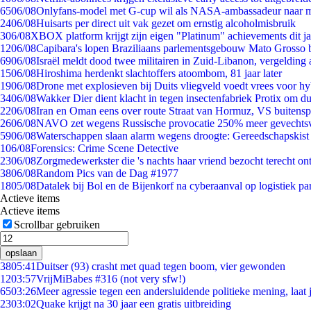
65
06/08
Onlyfans-model met G-cup wil als NASA-ambassadeur naar 
24
06/08
Huisarts per direct uit vak gezet om ernstig alcoholmisbruik
3
06/08
XBOX platform krijgt zijn eigen "Platinum" achievements dit ja
12
06/08
Capibara's lopen Braziliaans parlementsgebouw Mato Grosso 
69
06/08
Israël meldt dood twee militairen in Zuid-Libanon, vergeldin
15
06/08
Hiroshima herdenkt slachtoffers atoombom, 81 jaar later
19
06/08
Drone met explosieven bij Duits vliegveld voedt vrees voor hy
34
06/08
Wakker Dier dient klacht in tegen insectenfabriek Protix om 
22
06/08
Iran en Oman eens over route Straat van Hormuz, VS buitensp
26
06/08
NAVO zet wegens Russische provocatie 250% meer gevechtsvl
59
06/08
Waterschappen slaan alarm wegens droogte: Gereedschapskist
1
06/08
Forensics: Crime Scene Detective
23
06/08
Zorgmedewerkster die 's nachts haar vriend bezocht terecht on
38
06/08
Random Pics van de Dag #1977
18
05/08
Datalek bij Bol en de Bijenkorf na cyberaanval op logistiek pa
Actieve items
Actieve items
Scrollbar gebruiken
opslaan
38
05:41
Duitser (93) crasht met quad tegen boom, vier gewonden
12
03:57
VrijMiBabes #316 (not very sfw!)
65
03:26
Meer agressie tegen een andersluidende politieke mening, laat j
23
03:02
Quake krijgt na 30 jaar een gratis uitbreiding