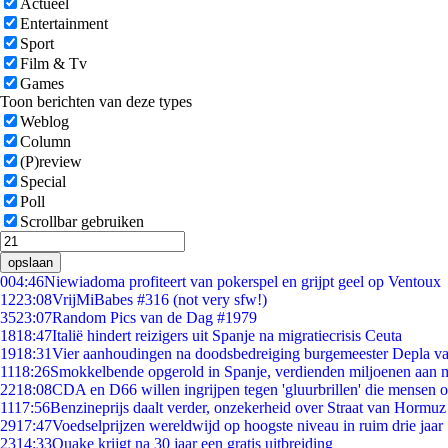
Actueel
Entertainment
Sport
Film & Tv
Games
Toon berichten van deze types
Weblog
Column
(P)review
Special
Poll
Scrollbar gebruiken
opslaan
0
04:46
Niewiadoma profiteert van pokerspel en grijpt geel op Ventoux
12
23:08
VrijMiBabes #316 (not very sfw!)
35
23:07
Random Pics van de Dag #1979
18
18:47
Italië hindert reizigers uit Spanje na migratiecrisis Ceuta
19
18:31
Vier aanhoudingen na doodsbedreiging burgemeester Depla v
11
18:26
Smokkelbende opgerold in Spanje, verdienden miljoenen aan 
22
18:08
CDA en D66 willen ingrijpen tegen 'gluurbrillen' die mensen 
11
17:56
Benzineprijs daalt verder, onzekerheid over Straat van Hormuz b
29
17:47
Voedselprijzen wereldwijd op hoogste niveau in ruim drie jaar
23
14:33
Quake krijgt na 30 jaar een gratis uitbreiding