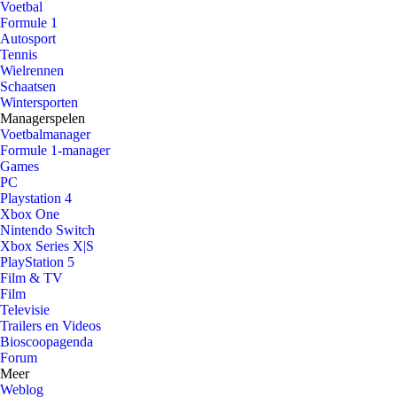
Voetbal
Formule 1
Autosport
Tennis
Wielrennen
Schaatsen
Wintersporten
Managerspelen
Voetbalmanager
Formule 1-manager
Games
PC
Playstation 4
Xbox One
Nintendo Switch
Xbox Series X|S
PlayStation 5
Film & TV
Film
Televisie
Trailers en Videos
Bioscoopagenda
Forum
Meer
Weblog