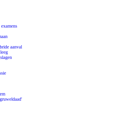
e examens
maan
bride aanval
 leeg
tslagen
ssie
eem
'gruweldaad'