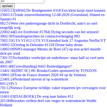
opslaan
116
03:13
[SBS6] De Bondgenoten #318 Een klein kusje moet kunnen
256
03:11
Totale zonsverduistering 12-08-2026 (Groenland, IJsland en
Spanje) #1
0
02:51
Weer een parkeergarage dicht in Dordrecht, auto's zo snel
mogelijk weg
220
02:44
[Live Eredivisie #1784] Dying seconds van het seizoen!
30
02:39
Transfergeruchten en contractverlenging #83
70
02:33
GTA VI #12 GTA VI Extended look 27 Augustus Netflix/YT
160
02:32
Oorlog in Oekraïne #1318 Drone baby drone
149
02:09
NPO-manager Menno de Boer (47) op non-actief stuurde
dick-pic rond
73
01:55
Techniekles verdwijnt uit onderbouw: maar half zo veel uren
als 2007
40
01:40
[Crowdfunding] #443 Rentestijgingen?
134
01:36
[DRT SC] #6: RendacGoden sponsored by TONZON
198
01:28
Tour de France femmes 2026 #4 op de Ventoux
224
01:24
Nederland stevent af op watertekort
6
01:21
Ps 5
7
01:12
Nieuwe Europese richtlijn: vaker repareren ipv vervangen voor
nieuw
116
01:03
[DAGBOEK] De weg naar balans #12
2
01:00
Bezoeker verliest deel van vinger in waterattractie Walibi
Holland