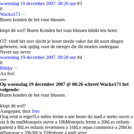
woensdag 19 december 2007, 08:26 uur
#3
0
Wacko171
Buren konden de het vuur blussen.
klopt dit wel? Buren Konden het vuur blussen klinkt iets beter.
OT: vindt het zeer slecht je hoort steeds vaker dat dit soort dingen
gebeuren, ook spijtig voor de meisjes die dit moeten ondergaan
Never say never
woensdag 19 december 2007, 08:28 uur
#4
0
Blinky
Au feu!
quote:
Op woensdag 19 december 2007 @ 08:26 schreef Wacko171 het
volgende:
Buren konden de het vuur blussen.
klopt dit wel?
Aangepast, thnx
foto
Oog eruit is erger!Le métro ferme a une heure du matLe metro ouvre a
six h du matMonoprix ouvre a 10hMonoprix ferme a 20hLes enfants
partent a 8hLes enfants reviennent a 16hLe repas commence a 20hOn
débarrasse a 20h30Un Téléphone à midi seize