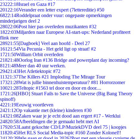
232
22:18
Israel en Gaza #17
201
22:16
Verander een letter expert (7lettereditie) #50
68
22:14
Roddelpraat onder vuur: ongepaste opmerkingen
minderjarigen deel 2
280
22:06
Post hier pas overleden muzikanten #32
18
22:03
Miljarden naar Europese AI-start-ups: Nederland profiteert
flink mee
289
21:55
[Dagboek] Veel aan hoofd - Deel 27
161
21:54
Via Pecunia - Het geld ligt op straat! #2
17
21:50
William Orbit overleden
218
21:48
Oorlog Iran #136 Bridge and powerplant day incoming?
81
21:48
Meer dan 40 uur werken.
294
21:43
Het Atletiektopic #72
113
21:37
The Killers #21 Imploding The Mirage Tour
173
21:28
Wat is jullie binnenhuistemperatuur? #81 Horrorzomer
100
21:28
Teltopic #1563 tel door en door en door....
17
21:26
[HBO] Stuart Fails to Save the Universe (Big Bang Theory
spinoff)
42
21:19
Eeuwig voortleven
24
21:12
Op vakantie met (kleine) kinderen #30
143
21:08
Zaken waar je je echt dood aan ergert #17 - Werklui
248
20:58
Afbeeldingen die je gemaakt hebt met AI
179
20:53
Laatst gekochte CD/LP/MuziekDVD deel 75 | koopjes
118
20:45
Het RLS Social Media-topic #160 Zonder Kolonel!!
241
20:39
Wie gaan er dood in 2026?Post met een vleugje cynisme de