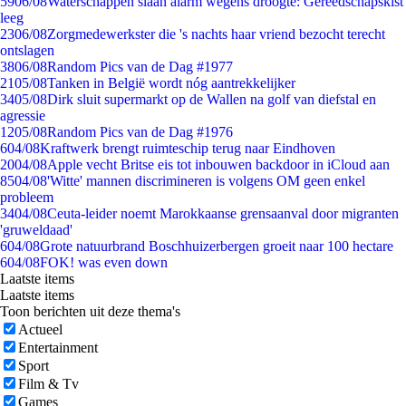
59
06/08
Waterschappen slaan alarm wegens droogte: Gereedschapskist
leeg
23
06/08
Zorgmedewerkster die 's nachts haar vriend bezocht terecht
ontslagen
38
06/08
Random Pics van de Dag #1977
21
05/08
Tanken in België wordt nóg aantrekkelijker
34
05/08
Dirk sluit supermarkt op de Wallen na golf van diefstal en
agressie
12
05/08
Random Pics van de Dag #1976
6
04/08
Kraftwerk brengt ruimteschip terug naar Eindhoven
20
04/08
Apple vecht Britse eis tot inbouwen backdoor in iCloud aan
85
04/08
'Witte' mannen discrimineren is volgens OM geen enkel
probleem
34
04/08
Ceuta-leider noemt Marokkaanse grensaanval door migranten
'gruweldaad'
6
04/08
Grote natuurbrand Boschhuizerbergen groeit naar 100 hectare
6
04/08
FOK! was even down
Laatste items
Laatste items
Toon berichten uit deze thema's
Actueel
Entertainment
Sport
Film & Tv
Games