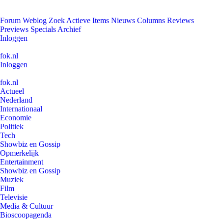
Forum
Weblog
Zoek
Actieve Items
Nieuws
Columns
Reviews
Previews
Specials
Archief
Inloggen
fok.nl
Inloggen
fok.nl
Actueel
Nederland
Internationaal
Economie
Politiek
Tech
Showbiz en Gossip
Opmerkelijk
Entertainment
Showbiz en Gossip
Muziek
Film
Televisie
Media & Cultuur
Bioscoopagenda