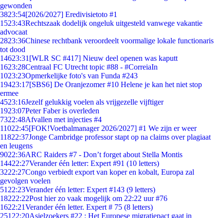
gewonden
38
23:54
[2026/2027] Eredivisietoto #1
15
23:43
Rechtszaak dodelijk ongeluk uitgesteld vanwege vakantie
advocaat
28
23:36
Chinese rechtbank veroordeelt voormalige lokale functionaris
tot dood
146
23:31
[WLR SC #417] Nieuw deel openen was kaputt
16
23:28
Centraal FC Utrecht topic #88 - #CorreiaIn
10
23:23
Opmerkelijke foto's van Funda #243
194
23:17
[SBS6] De Oranjezomer #10 Helene je kan het niet stop
ermee
45
23:16
Jezelf gelukkig voelen als vrijgezelle vijftiger
19
23:07
Peter Faber is overleden
73
22:48
Afvallen met injecties #4
110
22:45
[FOK!Voetbalmanager 2026/2027] #1 We zijn er weer
118
22:37
Jonge Cambridge professor stapt op na claims over plagiaat
en leugens
90
22:36
ARC Raiders #7 - Don’t forget about Stella Montis
144
22:27
Verander één letter: Expert #91 (10 letters)
32
22:27
Congo verbiedt export van koper en kobalt, Europa zal
gevolgen voelen
51
22:23
Verander één letter: Expert #143 (9 letters)
182
22:22
Post hier zo vaak mogelijk om 22:22 uur #76
16
22:21
Verander één letter. Expert # 75 (8 letters)
251
22:20
Asielzoekers #22 : Het Europese migratiepact gaat in