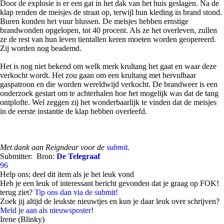
Door de explosie is er een gat in het dak van het huis geslagen. Na de
klap renden de meisjes de straat op, terwijl hun kleding in brand stond.
Buren konden het vuur blussen. De meisjes hebben ernstige
brandwonden opgelopen, tot 40 procent. Als ze het overleven, zullen
ze de rest van hun leven tientallen keren moeten worden geopereerd.
Zij worden nog beademd.
Het is nog niet bekend om welk merk krultang het gaat en waar deze
verkocht wordt. Het zou gaan om een krultang met hervulbaar
gaspatroon en die worden wereldwijd verkocht. De brandweer is een
onderzoek gestart om te achterhalen hoe het mogelijk was dat de tang
ontplofte. Wel zeggen zij het wonderbaarlijk te vinden dat de meisjes
in de eerste instantie de klap hebben overleefd.
Met dank aan Reigndear voor de
submit
.
Submitter:
Bron:
De Telegraaf
96
Help ons; deel dit item als je het leuk vond
Heb je een leuk of interessant bericht gevonden dat je graag op FOK!
terug ziet?
Tip ons dan via de submit!
Zoek jij altijd de leukste nieuwtjes en kun je daar leuk over schrijven?
Meld je aan als nieuwsposter!
Irene (Blinky)