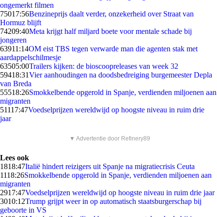
ongemerkt filmen
750
17:56
Benzineprijs daalt verder, onzekerheid over Straat van
Hormuz blijft
742
09:40
Meta krijgt half miljard boete voor mentale schade bij
jongeren
639
11:14
OM eist TBS tegen verwarde man die agenten stak met
aardappelschilmesje
635
05:00
Trailers kijken: de bioscoopreleases van week 32
594
18:31
Vier aanhoudingen na doodsbedreiging burgemeester Depla
van Breda
555
18:26
Smokkelbende opgerold in Spanje, verdienden miljoenen aan
migranten
511
17:47
Voedselprijzen wereldwijd op hoogste niveau in ruim drie
jaar
▼ Advertentie door Refinery89
Lees ook
18
18:47
Italië hindert reizigers uit Spanje na migratiecrisis Ceuta
11
18:26
Smokkelbende opgerold in Spanje, verdienden miljoenen aan
migranten
29
17:47
Voedselprijzen wereldwijd op hoogste niveau in ruim drie jaar
30
10:12
Trump grijpt weer in op automatisch staatsburgerschap bij
geboorte in VS