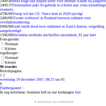
14
09:40
Meta krijgt half miljard boete voor mentale schade bij jongeren
24
09:37
Denemarken pakt AI-gebruik in scholen aan: extra mondelinge
examens
47
06/08
Trump wil dat J.D. Vance hem in 2028 opvolgt
24
06/08
'Zwarte weduwes' in Rusland trouwen soldaten voor
overlijdensuitkering
69
06/08
Israël meldt dood twee militairen in Zuid-Libanon, vergelding
aangekondigd
15
06/08
Hiroshima herdenkt slachtoffers atoombom, 81 jaar later
Font-grootte:
Normaal
Kleiner
regelhoogte :
Normaal
Kleiner
96 reacties
Reactiepagina:
1
2
woensdag 19 december 2007, 08:25 uur
#1
0
Flabbergasted
Ik zeg terrorisme, bommen hell no use krultangen
foto
▼ Advertentie door Refinery89