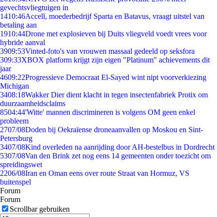
gevechtsvliegtuigen in
14
10:46
Accell, moederbedrijf Sparta en Batavus, vraagt uitstel van
betaling aan
19
10:44
Drone met explosieven bij Duits vliegveld voedt vrees voor
hybride aanval
39
09:53
Vinted-foto's van vrouwen massaal gedeeld op seksfora
3
09:33
XBOX platform krijgt zijn eigen "Platinum" achievements dit
jaar
46
09:22
Progressieve Democraat El-Sayed wint nipt voorverkiezing
Michigan
34
08:18
Wakker Dier dient klacht in tegen insectenfabriek Protix om
duurzaamheidsclaims
85
04:44
'Witte' mannen discrimineren is volgens OM geen enkel
probleem
27
07/08
Doden bij Oekraïense droneaanvallen op Moskou en Sint-
Petersburg
34
07/08
Kind overleden na aanrijding door AH-bestelbus in Dordrecht
53
07/08
Van den Brink zet nog eens 14 gemeenten onder toezicht om
spreidingswet
22
06/08
Iran en Oman eens over route Straat van Hormuz, VS
buitenspel
Forum
Forum
Scrollbar gebruiken