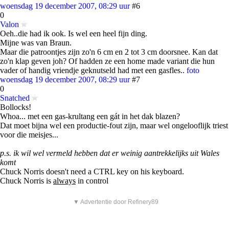
woensdag 19 december 2007, 08:29 uur
#6
0
Valon
Oeh..die had ik ook. Is wel een heel fijn ding.
Mijne was van Braun.
Maar die patroontjes zijn zo'n 6 cm en 2 tot 3 cm doorsnee. Kan dat
zo'n klap geven joh? Of hadden ze een home made variant die hun
vader of handig vriendje geknutseld had met een gasfles..
foto
woensdag 19 december 2007, 08:29 uur
#7
0
Snatched
Bollocks!
Whoa... met een gas-krultang een gát in het dak blazen?
Dat moet bijna wel een productie-fout zijn, maar wel ongelooflijk triest
voor die meisjes...
p.s. ik wil wel vermeld hebben dat er weinig aantrekkelijks uit Wales
komt
Chuck Norris doesn't need a CTRL key on his keyboard.
Chuck Norris is
always
in control
▼ Advertentie door Refinery89