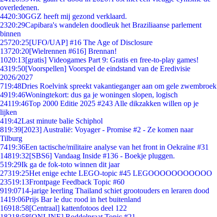
overledenen.
44
20:30
GGZ heeft mij gezond verklaard.
23
20:29
Capibara's wandelen doodleuk het Braziliaanse parlement
binnen
257
20:25
[UFO/UAP] #16 The Age of Disclosure
137
20:20
[Wielrennen #616] Brennan!
10
20:13
[gratis] Videogames Part 9: Gratis en free-to-play games!
43
19:50
[Voorspellen] Voorspel de eindstand van de Eredivisie
2026/2027
7
19:48
Dries Roelvink spreekt vakantieganger aan om gele zwembroek
49
19:46
Woningtekort: dus ga je woningen slopen, logisch
241
19:46
Top 2000 Editie 2025 #243 Alle dikzakken willen op je
lijken
4
19:42
Last minute balie Schiphol
8
19:39
[2023] Australië: Voyager - Promise #2 - Ze komen naar
Tilburg
74
19:36
Een tactische/militaire analyse van het front in Oekraïne #31
148
19:32
[SBS6] Vandaag Inside #136 - Boekje pluggen.
5
19:29
Ik ga de fok-toto winnen dit jaar
273
19:25
Het enige echte LEGO-topic #45 LEGOOOOOOOOOOO
235
19:13
Frontpage Feedback Topic #60
9
19:07
14-jarige leerling Thailand schiet grootouders en leraren dood
14
19:06
Prijs Bar le duc rood in het buitenland
169
18:58
[Centraal] kattenfotoos deel 122
182
18:58
[ONLINE] Roddelpraat Topic #21