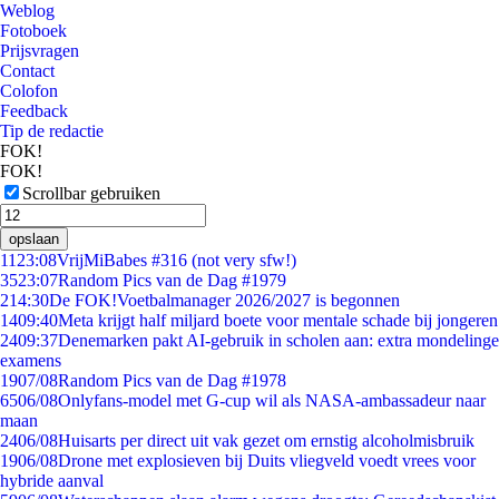
Weblog
Fotoboek
Prijsvragen
Contact
Colofon
Feedback
Tip de redactie
FOK!
FOK!
Scrollbar gebruiken
opslaan
11
23:08
VrijMiBabes #316 (not very sfw!)
35
23:07
Random Pics van de Dag #1979
2
14:30
De FOK!Voetbalmanager 2026/2027 is begonnen
14
09:40
Meta krijgt half miljard boete voor mentale schade bij jongeren
24
09:37
Denemarken pakt AI-gebruik in scholen aan: extra mondelinge
examens
19
07/08
Random Pics van de Dag #1978
65
06/08
Onlyfans-model met G-cup wil als NASA-ambassadeur naar
maan
24
06/08
Huisarts per direct uit vak gezet om ernstig alcoholmisbruik
19
06/08
Drone met explosieven bij Duits vliegveld voedt vrees voor
hybride aanval