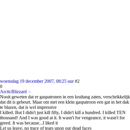
woensdag 19 december 2007, 08:25 uur
#2
0
ArcticBlizzard
Nooit geweten dat er gaspatronen in een krultang zaten, verschrikkelijk
dat dit is gebeurt. Maar om met een klein gaspatroon een gat in het dak
te blazen, dat is wel impressive
I killed. But I didn't just kill fifty, I didn't kill a hundred. I killed TEN
thousand! And I was good at it. It wasn't for vengeance, it wasn't for
greed. It was because...I liked it
Let us leave, no trace of tears upon our dead faces