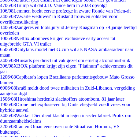
47
06/08
Trump wil dat J.D. Vance hem in 2028 opvolgt
1
06/08
Lemmen boekt eerste profzege in zware Ronde van Polen-rit
24
06/08
'Zwarte weduwes' in Rusland trouwen soldaten voor
overlijdensuitkering
14
06/08
Zangeres en Idols-jurylid Jerney Kaagman op 79-jarige leeftijd
overleden
10
06/08
Netflix-abonnees krijgen exclusieve early access tot
uitgebreide GTA VI trailer
65
06/08
Onlyfans-model met G-cup wil als NASA-ambassadeur naar
maan
24
06/08
Huisarts per direct uit vak gezet om ernstig alcoholmisbruik
3
06/08
XBOX platform krijgt zijn eigen "Platinum" achievements dit
jaar
12
06/08
Capibara's lopen Braziliaans parlementsgebouw Mato Grosso
binnen
69
06/08
Israël meldt dood twee militairen in Zuid-Libanon, vergelding
aangekondigd
15
06/08
Hiroshima herdenkt slachtoffers atoombom, 81 jaar later
19
06/08
Drone met explosieven bij Duits vliegveld voedt vrees voor
hybride aanval
34
06/08
Wakker Dier dient klacht in tegen insectenfabriek Protix om
duurzaamheidsclaims
22
06/08
Iran en Oman eens over route Straat van Hormuz, VS
buitenspel