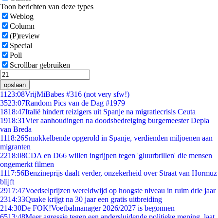
Toon berichten van deze types
Weblog
Column
(P)review
Special
Poll
Scrollbar gebruiken
opslaan
11
23:08
VrijMiBabes #316 (not very sfw!)
35
23:07
Random Pics van de Dag #1979
18
18:47
Italië hindert reizigers uit Spanje na migratiecrisis Ceuta
19
18:31
Vier aanhoudingen na doodsbedreiging burgemeester Depla
van Breda
11
18:26
Smokkelbende opgerold in Spanje, verdienden miljoenen aan
migranten
22
18:08
CDA en D66 willen ingrijpen tegen 'gluurbrillen' die mensen
ongemerkt filmen
11
17:56
Benzineprijs daalt verder, onzekerheid over Straat van Hormuz
blijft
29
17:47
Voedselprijzen wereldwijd op hoogste niveau in ruim drie jaar
23
14:33
Quake krijgt na 30 jaar een gratis uitbreiding
2
14:30
De FOK!Voetbalmanager 2026/2027 is begonnen
65
13:48
Meer agressie tegen een andersluidende politieke mening, laat