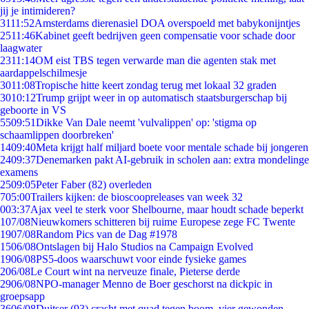
jij je intimideren?
31
11:52
Amsterdams dierenasiel DOA overspoeld met babykonijntjes
25
11:46
Kabinet geeft bedrijven geen compensatie voor schade door
laagwater
23
11:14
OM eist TBS tegen verwarde man die agenten stak met
aardappelschilmesje
30
11:08
Tropische hitte keert zondag terug met lokaal 32 graden
30
10:12
Trump grijpt weer in op automatisch staatsburgerschap bij
geboorte in VS
55
09:51
Dikke Van Dale neemt 'vulvalippen' op: 'stigma op
schaamlippen doorbreken'
14
09:40
Meta krijgt half miljard boete voor mentale schade bij jongeren
24
09:37
Denemarken pakt AI-gebruik in scholen aan: extra mondelinge
examens
25
09:05
Peter Faber (82) overleden
7
05:00
Trailers kijken: de bioscoopreleases van week 32
0
03:37
Ajax veel te sterk voor Shelbourne, maar houdt schade beperkt
1
07/08
Nieuwkomers schitteren bij ruime Europese zege FC Twente
19
07/08
Random Pics van de Dag #1978
15
06/08
Ontslagen bij Halo Studios na Campaign Evolved
19
06/08
PS5-doos waarschuwt voor einde fysieke games
2
06/08
Le Court wint na nerveuze finale, Pieterse derde
29
06/08
NPO-manager Menno de Boer geschorst na dickpic in
groepsapp
36
06/08
Duitser (93) crasht met quad tegen boom, vier gewonden