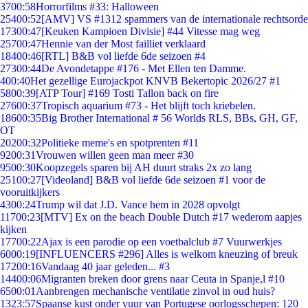
37
00:58
Horrorfilms #33: Halloween
254
00:52
[AMV] VS #1312 spammers van de internationale rechtsorde
173
00:47
[Keuken Kampioen Divisie] #44 Vitesse mag weg
257
00:47
Hennie van der Most failliet verklaard
184
00:46
[RTL] B&B vol liefde 6de seizoen #4
273
00:44
De Avondetappe #176 - Met Ellen ten Damme.
4
00:40
Het gezellige Eurojackpot KNVB Bekertopic 2026/27 #1
58
00:39
[ATP Tour] #169 Tosti Tallon back on fire
276
00:37
Tropisch aquarium #73 - Het blijft toch kriebelen.
186
00:35
Big Brother International # 56 Worlds RLS, BBs, GH, GF,
OT
202
00:32
Politieke meme's en spotprenten #11
92
00:31
Vrouwen willen geen man meer #30
95
00:30
Koopzegels sparen bij AH duurt straks 2x zo lang
251
00:27
[Videoland] B&B vol liefde 6de seizoen #1 voor de
vooruitkijkers
43
00:24
Trump wil dat J.D. Vance hem in 2028 opvolgt
117
00:23
[MTV] Ex on the beach Double Dutch #17 wederom aapjes
kijken
177
00:22
Ajax is een parodie op een voetbalclub #7 Vuurwerkjes
60
00:19
[INFLUENCERS #296] Alles is welkom kneuzing of breuk
172
00:16
Vandaag 40 jaar geleden... #3
144
00:06
Migranten breken door grens naar Ceuta in Spanje,l #10
65
00:01
Aanbrengen mechanische ventilatie zinvol in oud huis?
13
23:57
Spaanse kust onder vuur van Portugese oorlogsschepen: 120