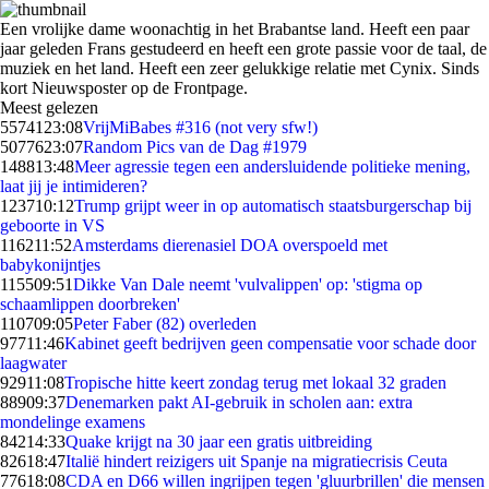
Een vrolijke dame woonachtig in het Brabantse land. Heeft een paar
jaar geleden Frans gestudeerd en heeft een grote passie voor de taal, de
muziek en het land. Heeft een zeer gelukkige relatie met Cynix. Sinds
kort Nieuwsposter op de Frontpage.
Meest gelezen
55741
23:08
VrijMiBabes #316 (not very sfw!)
50776
23:07
Random Pics van de Dag #1979
1488
13:48
Meer agressie tegen een andersluidende politieke mening,
laat jij je intimideren?
1237
10:12
Trump grijpt weer in op automatisch staatsburgerschap bij
geboorte in VS
1162
11:52
Amsterdams dierenasiel DOA overspoeld met
babykonijntjes
1155
09:51
Dikke Van Dale neemt 'vulvalippen' op: 'stigma op
schaamlippen doorbreken'
1107
09:05
Peter Faber (82) overleden
977
11:46
Kabinet geeft bedrijven geen compensatie voor schade door
laagwater
929
11:08
Tropische hitte keert zondag terug met lokaal 32 graden
889
09:37
Denemarken pakt AI-gebruik in scholen aan: extra
mondelinge examens
842
14:33
Quake krijgt na 30 jaar een gratis uitbreiding
826
18:47
Italië hindert reizigers uit Spanje na migratiecrisis Ceuta
776
18:08
CDA en D66 willen ingrijpen tegen 'gluurbrillen' die mensen