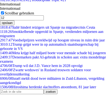
Internationaal
Internationaal
Scrollbar gebruiken
opslaan
18
18:47
Italië hindert reizigers uit Spanje na migratiecrisis Ceuta
11
18:26
Smokkelbende opgerold in Spanje, verdienden miljoenen aan
migranten
29
17:47
Voedselprijzen wereldwijd op hoogste niveau in ruim drie jaar
30
10:12
Trump grijpt weer in op automatisch staatsburgerschap bij
geboorte in VS
14
09:40
Meta krijgt half miljard boete voor mentale schade bij jongeren
24
09:37
Denemarken pakt AI-gebruik in scholen aan: extra mondelinge
examens
47
06/08
Trump wil dat J.D. Vance hem in 2028 opvolgt
24
06/08
'Zwarte weduwes' in Rusland trouwen soldaten voor
overlijdensuitkering
69
06/08
Israël meldt dood twee militairen in Zuid-Libanon, vergelding
aangekondigd
15
06/08
Hiroshima herdenkt slachtoffers atoombom, 81 jaar later