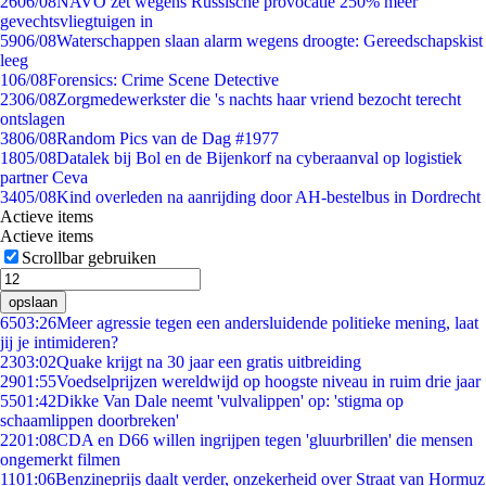
26
06/08
NAVO zet wegens Russische provocatie 250% meer
gevechtsvliegtuigen in
59
06/08
Waterschappen slaan alarm wegens droogte: Gereedschapskist
leeg
1
06/08
Forensics: Crime Scene Detective
23
06/08
Zorgmedewerkster die 's nachts haar vriend bezocht terecht
ontslagen
38
06/08
Random Pics van de Dag #1977
18
05/08
Datalek bij Bol en de Bijenkorf na cyberaanval op logistiek
partner Ceva
34
05/08
Kind overleden na aanrijding door AH-bestelbus in Dordrecht
Actieve items
Actieve items
Scrollbar gebruiken
opslaan
65
03:26
Meer agressie tegen een andersluidende politieke mening, laat
jij je intimideren?
23
03:02
Quake krijgt na 30 jaar een gratis uitbreiding
29
01:55
Voedselprijzen wereldwijd op hoogste niveau in ruim drie jaar
55
01:42
Dikke Van Dale neemt 'vulvalippen' op: 'stigma op
schaamlippen doorbreken'
22
01:08
CDA en D66 willen ingrijpen tegen 'gluurbrillen' die mensen
ongemerkt filmen
11
01:06
Benzineprijs daalt verder, onzekerheid over Straat van Hormuz