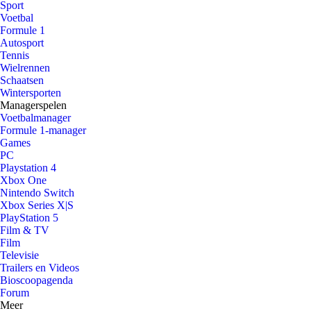
Sport
Voetbal
Formule 1
Autosport
Tennis
Wielrennen
Schaatsen
Wintersporten
Managerspelen
Voetbalmanager
Formule 1-manager
Games
PC
Playstation 4
Xbox One
Nintendo Switch
Xbox Series X|S
PlayStation 5
Film & TV
Film
Televisie
Trailers en Videos
Bioscoopagenda
Forum
Meer