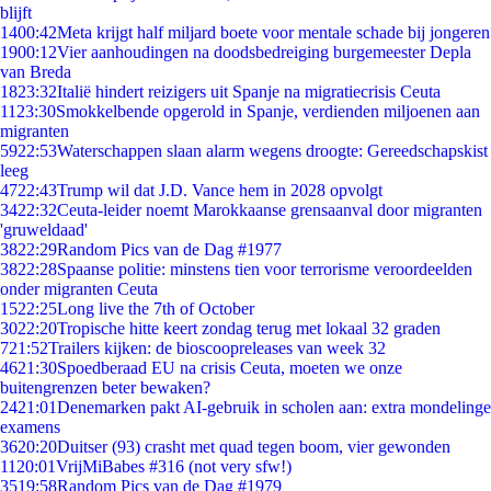
blijft
14
00:42
Meta krijgt half miljard boete voor mentale schade bij jongeren
19
00:12
Vier aanhoudingen na doodsbedreiging burgemeester Depla
van Breda
18
23:32
Italië hindert reizigers uit Spanje na migratiecrisis Ceuta
11
23:30
Smokkelbende opgerold in Spanje, verdienden miljoenen aan
migranten
59
22:53
Waterschappen slaan alarm wegens droogte: Gereedschapskist
leeg
47
22:43
Trump wil dat J.D. Vance hem in 2028 opvolgt
34
22:32
Ceuta-leider noemt Marokkaanse grensaanval door migranten
'gruweldaad'
38
22:29
Random Pics van de Dag #1977
38
22:28
Spaanse politie: minstens tien voor terrorisme veroordeelden
onder migranten Ceuta
15
22:25
Long live the 7th of October
30
22:20
Tropische hitte keert zondag terug met lokaal 32 graden
7
21:52
Trailers kijken: de bioscoopreleases van week 32
46
21:30
Spoedberaad EU na crisis Ceuta, moeten we onze
buitengrenzen beter bewaken?
24
21:01
Denemarken pakt AI-gebruik in scholen aan: extra mondelinge
examens
36
20:20
Duitser (93) crasht met quad tegen boom, vier gewonden
11
20:01
VrijMiBabes #316 (not very sfw!)
35
19:58
Random Pics van de Dag #1979