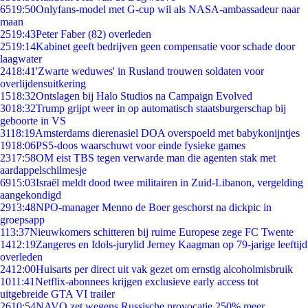
65
19:50
Onlyfans-model met G-cup wil als NASA-ambassadeur naar
maan
25
19:43
Peter Faber (82) overleden
25
19:14
Kabinet geeft bedrijven geen compensatie voor schade door
laagwater
24
18:41
'Zwarte weduwes' in Rusland trouwen soldaten voor
overlijdensuitkering
15
18:32
Ontslagen bij Halo Studios na Campaign Evolved
30
18:32
Trump grijpt weer in op automatisch staatsburgerschap bij
geboorte in VS
31
18:19
Amsterdams dierenasiel DOA overspoeld met babykonijntjes
19
18:06
PS5-doos waarschuwt voor einde fysieke games
23
17:58
OM eist TBS tegen verwarde man die agenten stak met
aardappelschilmesje
69
15:03
Israël meldt dood twee militairen in Zuid-Libanon, vergelding
aangekondigd
29
13:48
NPO-manager Menno de Boer geschorst na dickpic in
groepsapp
1
13:37
Nieuwkomers schitteren bij ruime Europese zege FC Twente
14
12:19
Zangeres en Idols-jurylid Jerney Kaagman op 79-jarige leeftijd
overleden
24
12:00
Huisarts per direct uit vak gezet om ernstig alcoholmisbruik
10
11:41
Netflix-abonnees krijgen exclusieve early access tot
uitgebreide GTA VI trailer
26
10:54
NAVO zet wegens Russische provocatie 250% meer