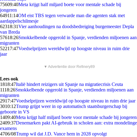
756
09:40
Meta krijgt half miljard boete voor mentale schade bij
jongeren
649
11:14
OM eist TBS tegen verwarde man die agenten stak met
aardappelschilmesje
623
18:31
Vier aanhoudingen na doodsbedreiging burgemeester Depla
van Breda
576
18:26
Smokkelbende opgerold in Spanje, verdienden miljoenen aan
migranten
522
17:47
Voedselprijzen wereldwijd op hoogste niveau in ruim drie
jaar
▼ Advertentie door Refinery89
Lees ook
18
18:47
Italië hindert reizigers uit Spanje na migratiecrisis Ceuta
11
18:26
Smokkelbende opgerold in Spanje, verdienden miljoenen aan
migranten
29
17:47
Voedselprijzen wereldwijd op hoogste niveau in ruim drie jaar
30
10:12
Trump grijpt weer in op automatisch staatsburgerschap bij
geboorte in VS
14
09:40
Meta krijgt half miljard boete voor mentale schade bij jongeren
24
09:37
Denemarken pakt AI-gebruik in scholen aan: extra mondelinge
examens
47
06/08
Trump wil dat J.D. Vance hem in 2028 opvolgt