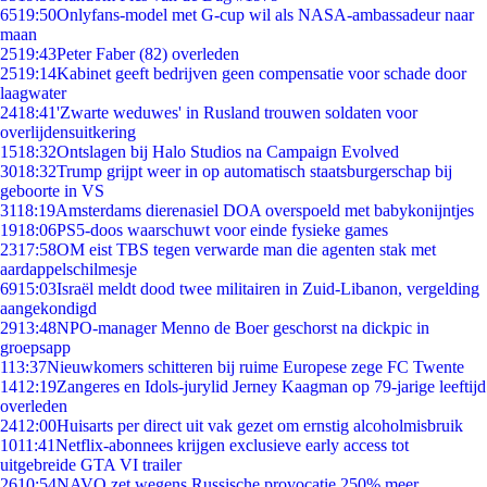
65
19:50
Onlyfans-model met G-cup wil als NASA-ambassadeur naar
maan
25
19:43
Peter Faber (82) overleden
25
19:14
Kabinet geeft bedrijven geen compensatie voor schade door
laagwater
24
18:41
'Zwarte weduwes' in Rusland trouwen soldaten voor
overlijdensuitkering
15
18:32
Ontslagen bij Halo Studios na Campaign Evolved
30
18:32
Trump grijpt weer in op automatisch staatsburgerschap bij
geboorte in VS
31
18:19
Amsterdams dierenasiel DOA overspoeld met babykonijntjes
19
18:06
PS5-doos waarschuwt voor einde fysieke games
23
17:58
OM eist TBS tegen verwarde man die agenten stak met
aardappelschilmesje
69
15:03
Israël meldt dood twee militairen in Zuid-Libanon, vergelding
aangekondigd
29
13:48
NPO-manager Menno de Boer geschorst na dickpic in
groepsapp
1
13:37
Nieuwkomers schitteren bij ruime Europese zege FC Twente
14
12:19
Zangeres en Idols-jurylid Jerney Kaagman op 79-jarige leeftijd
overleden
24
12:00
Huisarts per direct uit vak gezet om ernstig alcoholmisbruik
10
11:41
Netflix-abonnees krijgen exclusieve early access tot
uitgebreide GTA VI trailer
26
10:54
NAVO zet wegens Russische provocatie 250% meer