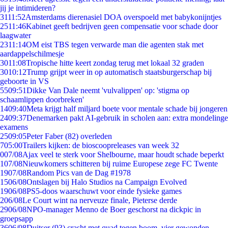
jij je intimideren?
31
11:52
Amsterdams dierenasiel DOA overspoeld met babykonijntjes
25
11:46
Kabinet geeft bedrijven geen compensatie voor schade door
laagwater
23
11:14
OM eist TBS tegen verwarde man die agenten stak met
aardappelschilmesje
30
11:08
Tropische hitte keert zondag terug met lokaal 32 graden
30
10:12
Trump grijpt weer in op automatisch staatsburgerschap bij
geboorte in VS
55
09:51
Dikke Van Dale neemt 'vulvalippen' op: 'stigma op
schaamlippen doorbreken'
14
09:40
Meta krijgt half miljard boete voor mentale schade bij jongeren
24
09:37
Denemarken pakt AI-gebruik in scholen aan: extra mondelinge
examens
25
09:05
Peter Faber (82) overleden
7
05:00
Trailers kijken: de bioscoopreleases van week 32
0
07/08
Ajax veel te sterk voor Shelbourne, maar houdt schade beperkt
1
07/08
Nieuwkomers schitteren bij ruime Europese zege FC Twente
19
07/08
Random Pics van de Dag #1978
15
06/08
Ontslagen bij Halo Studios na Campaign Evolved
19
06/08
PS5-doos waarschuwt voor einde fysieke games
2
06/08
Le Court wint na nerveuze finale, Pieterse derde
29
06/08
NPO-manager Menno de Boer geschorst na dickpic in
groepsapp
36
06/08
Duitser (93) crasht met quad tegen boom, vier gewonden