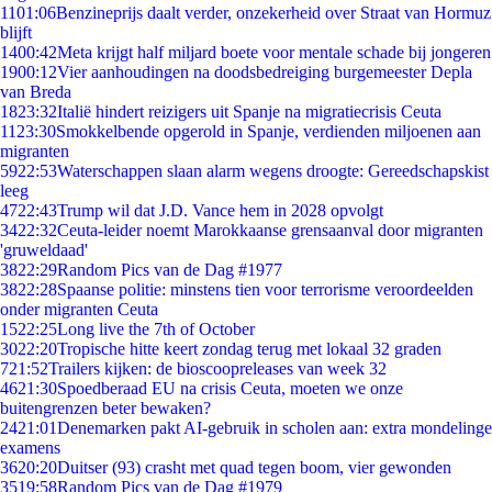
11
01:06
Benzineprijs daalt verder, onzekerheid over Straat van Hormuz
blijft
14
00:42
Meta krijgt half miljard boete voor mentale schade bij jongeren
19
00:12
Vier aanhoudingen na doodsbedreiging burgemeester Depla
van Breda
18
23:32
Italië hindert reizigers uit Spanje na migratiecrisis Ceuta
11
23:30
Smokkelbende opgerold in Spanje, verdienden miljoenen aan
migranten
59
22:53
Waterschappen slaan alarm wegens droogte: Gereedschapskist
leeg
47
22:43
Trump wil dat J.D. Vance hem in 2028 opvolgt
34
22:32
Ceuta-leider noemt Marokkaanse grensaanval door migranten
'gruweldaad'
38
22:29
Random Pics van de Dag #1977
38
22:28
Spaanse politie: minstens tien voor terrorisme veroordeelden
onder migranten Ceuta
15
22:25
Long live the 7th of October
30
22:20
Tropische hitte keert zondag terug met lokaal 32 graden
7
21:52
Trailers kijken: de bioscoopreleases van week 32
46
21:30
Spoedberaad EU na crisis Ceuta, moeten we onze
buitengrenzen beter bewaken?
24
21:01
Denemarken pakt AI-gebruik in scholen aan: extra mondelinge
examens
36
20:20
Duitser (93) crasht met quad tegen boom, vier gewonden
35
19:58
Random Pics van de Dag #1979