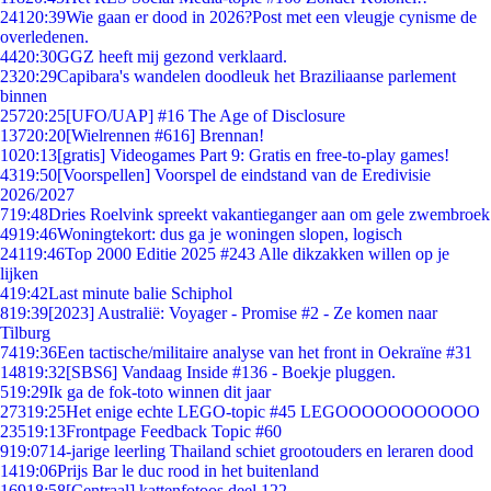
241
20:39
Wie gaan er dood in 2026?Post met een vleugje cynisme de
overledenen.
44
20:30
GGZ heeft mij gezond verklaard.
23
20:29
Capibara's wandelen doodleuk het Braziliaanse parlement
binnen
257
20:25
[UFO/UAP] #16 The Age of Disclosure
137
20:20
[Wielrennen #616] Brennan!
10
20:13
[gratis] Videogames Part 9: Gratis en free-to-play games!
43
19:50
[Voorspellen] Voorspel de eindstand van de Eredivisie
2026/2027
7
19:48
Dries Roelvink spreekt vakantieganger aan om gele zwembroek
49
19:46
Woningtekort: dus ga je woningen slopen, logisch
241
19:46
Top 2000 Editie 2025 #243 Alle dikzakken willen op je
lijken
4
19:42
Last minute balie Schiphol
8
19:39
[2023] Australië: Voyager - Promise #2 - Ze komen naar
Tilburg
74
19:36
Een tactische/militaire analyse van het front in Oekraïne #31
148
19:32
[SBS6] Vandaag Inside #136 - Boekje pluggen.
5
19:29
Ik ga de fok-toto winnen dit jaar
273
19:25
Het enige echte LEGO-topic #45 LEGOOOOOOOOOOO
235
19:13
Frontpage Feedback Topic #60
9
19:07
14-jarige leerling Thailand schiet grootouders en leraren dood
14
19:06
Prijs Bar le duc rood in het buitenland
169
18:58
[Centraal] kattenfotoos deel 122