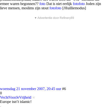
ermee waren begonnen??
foto
Dat is niet eerlijk
foto
foto
Joden zijn
lieve mensen, moslims zijn stout
foto
foto
[/Huilliemodus]
▼ Advertentie door Refinery89
woensdag 21 november 2007, 20:45 uur
#6
0
VechtVoorJeVrijheid
Europe isn\'t islamic!
.