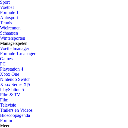
Sport
Voetbal
Formule 1
Autosport
Tennis
Wielrennen
Schaatsen
Wintersporten
Managerspelen
Voetbalmanager
Formule 1-manager
Games
PC
Playstation 4
Xbox One
Nintendo Switch
Xbox Series X|S
PlayStation 5
Film & TV
Film
Televisie
Trailers en Videos
Bioscoopagenda
Forum
Meer