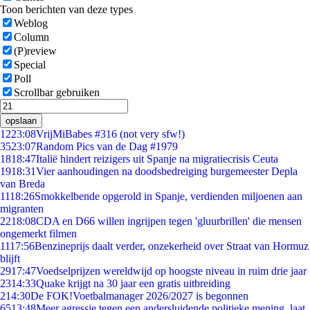
Toon berichten van deze types
Weblog
Column
(P)review
Special
Poll
Scrollbar gebruiken
opslaan
12
23:08
VrijMiBabes #316 (not very sfw!)
35
23:07
Random Pics van de Dag #1979
18
18:47
Italië hindert reizigers uit Spanje na migratiecrisis Ceuta
19
18:31
Vier aanhoudingen na doodsbedreiging burgemeester Depla
van Breda
11
18:26
Smokkelbende opgerold in Spanje, verdienden miljoenen aan
migranten
22
18:08
CDA en D66 willen ingrijpen tegen 'gluurbrillen' die mensen
ongemerkt filmen
11
17:56
Benzineprijs daalt verder, onzekerheid over Straat van Hormuz
blijft
29
17:47
Voedselprijzen wereldwijd op hoogste niveau in ruim drie jaar
23
14:33
Quake krijgt na 30 jaar een gratis uitbreiding
2
14:30
De FOK!Voetbalmanager 2026/2027 is begonnen
65
13:48
Meer agressie tegen een andersluidende politieke mening, laat