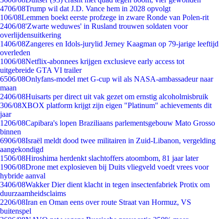
47
06/08
Trump wil dat J.D. Vance hem in 2028 opvolgt
1
06/08
Lemmen boekt eerste profzege in zware Ronde van Polen-rit
24
06/08
'Zwarte weduwes' in Rusland trouwen soldaten voor
overlijdensuitkering
14
06/08
Zangeres en Idols-jurylid Jerney Kaagman op 79-jarige leeftijd
overleden
10
06/08
Netflix-abonnees krijgen exclusieve early access tot
uitgebreide GTA VI trailer
65
06/08
Onlyfans-model met G-cup wil als NASA-ambassadeur naar
maan
24
06/08
Huisarts per direct uit vak gezet om ernstig alcoholmisbruik
3
06/08
XBOX platform krijgt zijn eigen "Platinum" achievements dit
jaar
12
06/08
Capibara's lopen Braziliaans parlementsgebouw Mato Grosso
binnen
69
06/08
Israël meldt dood twee militairen in Zuid-Libanon, vergelding
aangekondigd
15
06/08
Hiroshima herdenkt slachtoffers atoombom, 81 jaar later
19
06/08
Drone met explosieven bij Duits vliegveld voedt vrees voor
hybride aanval
34
06/08
Wakker Dier dient klacht in tegen insectenfabriek Protix om
duurzaamheidsclaims
22
06/08
Iran en Oman eens over route Straat van Hormuz, VS
buitenspel