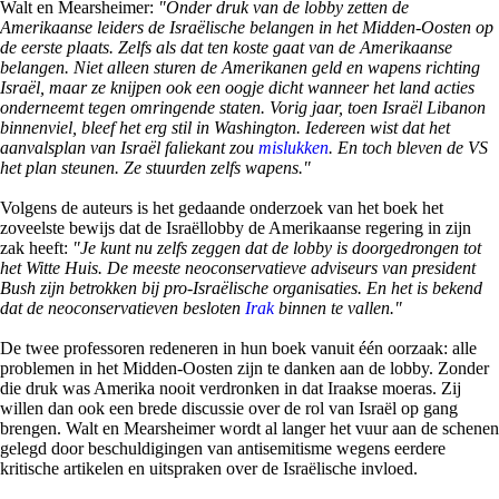
Walt en Mearsheimer:
"Onder druk van de lobby zetten de
Amerikaanse leiders de Israëlische belangen in het Midden-Oosten op
de eerste plaats. Zelfs als dat ten koste gaat van de Amerikaanse
belangen. Niet alleen sturen de Amerikanen geld en wapens richting
Israël, maar ze knijpen ook een oogje dicht wanneer het land acties
onderneemt tegen omringende staten. Vorig jaar, toen Israël Libanon
binnenviel, bleef het erg stil in Washington. Iedereen wist dat het
aanvalsplan van Israël faliekant zou
mislukken
. En toch bleven de VS
het plan steunen. Ze stuurden zelfs wapens."
Volgens de auteurs is het gedaande onderzoek van het boek het
zoveelste bewijs dat de Israëllobby de Amerikaanse regering in zijn
zak heeft:
"Je kunt nu zelfs zeggen dat de lobby is doorgedrongen tot
het Witte Huis. De meeste neoconservatieve adviseurs van president
Bush zijn betrokken bij pro-Israëlische organisaties. En het is bekend
dat de neoconservatieven besloten
Irak
binnen te vallen."
De twee professoren redeneren in hun boek vanuit één oorzaak: alle
problemen in het Midden-Oosten zijn te danken aan de lobby. Zonder
die druk was Amerika nooit verdronken in dat Iraakse moeras. Zij
willen dan ook een brede discussie over de rol van Israël op gang
brengen. Walt en Mearsheimer wordt al langer het vuur aan de schenen
gelegd door beschuldigingen van antisemitisme wegens eerdere
kritische artikelen en uitspraken over de Israëlische invloed.