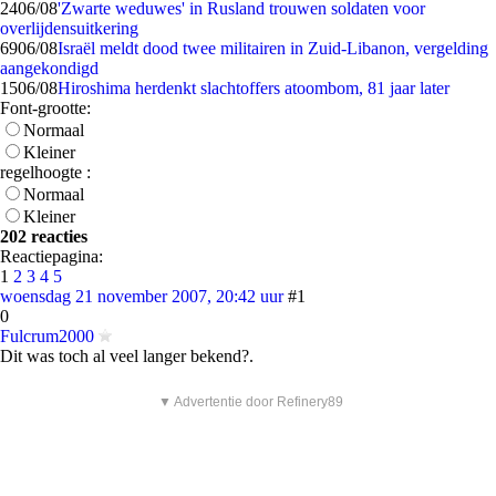
24
06/08
'Zwarte weduwes' in Rusland trouwen soldaten voor
overlijdensuitkering
69
06/08
Israël meldt dood twee militairen in Zuid-Libanon, vergelding
aangekondigd
15
06/08
Hiroshima herdenkt slachtoffers atoombom, 81 jaar later
Font-grootte:
Normaal
Kleiner
regelhoogte :
Normaal
Kleiner
202 reacties
Reactiepagina:
1
2
3
4
5
woensdag 21 november 2007, 20:42 uur
#1
0
Fulcrum2000
Dit was toch al veel langer bekend?.
▼ Advertentie door Refinery89