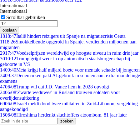
Internationaal
Internationaal
Scrollbar gebruiken
opslaan
18
18:47
Italië hindert reizigers uit Spanje na migratiecrisis Ceuta
11
18:26
Smokkelbende opgerold in Spanje, verdienden miljoenen aan
migranten
29
17:47
Voedselprijzen wereldwijd op hoogste niveau in ruim drie jaar
30
10:12
Trump grijpt weer in op automatisch staatsburgerschap bij
geboorte in VS
14
09:40
Meta krijgt half miljard boete voor mentale schade bij jongeren
24
09:37
Denemarken pakt AI-gebruik in scholen aan: extra mondelinge
examens
47
06/08
Trump wil dat J.D. Vance hem in 2028 opvolgt
24
06/08
'Zwarte weduwes' in Rusland trouwen soldaten voor
overlijdensuitkering
69
06/08
Israël meldt dood twee militairen in Zuid-Libanon, vergelding
aangekondigd
15
06/08
Hiroshima herdenkt slachtoffers atoombom, 81 jaar later