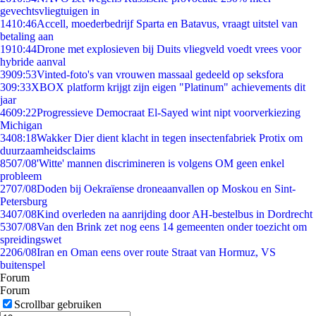
gevechtsvliegtuigen in
14
10:46
Accell, moederbedrijf Sparta en Batavus, vraagt uitstel van
betaling aan
19
10:44
Drone met explosieven bij Duits vliegveld voedt vrees voor
hybride aanval
39
09:53
Vinted-foto's van vrouwen massaal gedeeld op seksfora
3
09:33
XBOX platform krijgt zijn eigen "Platinum" achievements dit
jaar
46
09:22
Progressieve Democraat El-Sayed wint nipt voorverkiezing
Michigan
34
08:18
Wakker Dier dient klacht in tegen insectenfabriek Protix om
duurzaamheidsclaims
85
07/08
'Witte' mannen discrimineren is volgens OM geen enkel
probleem
27
07/08
Doden bij Oekraïense droneaanvallen op Moskou en Sint-
Petersburg
34
07/08
Kind overleden na aanrijding door AH-bestelbus in Dordrecht
53
07/08
Van den Brink zet nog eens 14 gemeenten onder toezicht om
spreidingswet
22
06/08
Iran en Oman eens over route Straat van Hormuz, VS
buitenspel
Forum
Forum
Scrollbar gebruiken