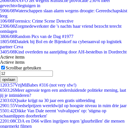
26
06/08
NAVO zet wegens Russische provocatie 250% meer
gevechtsvliegtuigen in
59
06/08
Waterschappen slaan alarm wegens droogte: Gereedschapskist
leeg
1
06/08
Forensics: Crime Scene Detective
23
06/08
Zorgmedewerkster die 's nachts haar vriend bezocht terecht
ontslagen
38
06/08
Random Pics van de Dag #1977
18
05/08
Datalek bij Bol en de Bijenkorf na cyberaanval op logistiek
partner Ceva
34
05/08
Kind overleden na aanrijding door AH-bestelbus in Dordrecht
Actieve items
Actieve items
Scrollbar gebruiken
opslaan
12
03:57
VrijMiBabes #316 (not very sfw!)
65
03:26
Meer agressie tegen een andersluidende politieke mening, laat
jij je intimideren?
23
03:02
Quake krijgt na 30 jaar een gratis uitbreiding
29
01:55
Voedselprijzen wereldwijd op hoogste niveau in ruim drie jaar
55
01:42
Dikke Van Dale neemt 'vulvalippen' op: 'stigma op
schaamlippen doorbreken'
22
01:08
CDA en D66 willen ingrijpen tegen 'gluurbrillen' die mensen
ongemerkt filmen