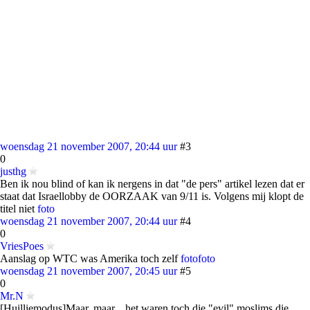
woensdag 21 november 2007, 20:44 uur
#3
0
justhg
Ben ik nou blind of kan ik nergens in dat "de pers" artikel lezen dat er
staat dat Israellobby de OORZAAK van 9/11 is. Volgens mij klopt de
titel niet
foto
woensdag 21 november 2007, 20:44 uur
#4
0
VriesPoes
Aanslag op WTC was Amerika toch zelf
foto
foto
woensdag 21 november 2007, 20:45 uur
#5
0
Mr.N
[Huilliemodus]Maar, maar... het waren toch die "evil" moslims die