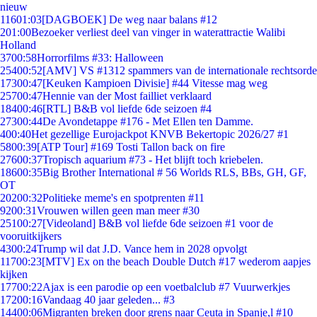
nieuw
116
01:03
[DAGBOEK] De weg naar balans #12
2
01:00
Bezoeker verliest deel van vinger in waterattractie Walibi
Holland
37
00:58
Horrorfilms #33: Halloween
254
00:52
[AMV] VS #1312 spammers van de internationale rechtsorde
173
00:47
[Keuken Kampioen Divisie] #44 Vitesse mag weg
257
00:47
Hennie van der Most failliet verklaard
184
00:46
[RTL] B&B vol liefde 6de seizoen #4
273
00:44
De Avondetappe #176 - Met Ellen ten Damme.
4
00:40
Het gezellige Eurojackpot KNVB Bekertopic 2026/27 #1
58
00:39
[ATP Tour] #169 Tosti Tallon back on fire
276
00:37
Tropisch aquarium #73 - Het blijft toch kriebelen.
186
00:35
Big Brother International # 56 Worlds RLS, BBs, GH, GF,
OT
202
00:32
Politieke meme's en spotprenten #11
92
00:31
Vrouwen willen geen man meer #30
251
00:27
[Videoland] B&B vol liefde 6de seizoen #1 voor de
vooruitkijkers
43
00:24
Trump wil dat J.D. Vance hem in 2028 opvolgt
117
00:23
[MTV] Ex on the beach Double Dutch #17 wederom aapjes
kijken
177
00:22
Ajax is een parodie op een voetbalclub #7 Vuurwerkjes
172
00:16
Vandaag 40 jaar geleden... #3
144
00:06
Migranten breken door grens naar Ceuta in Spanje,l #10