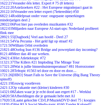
16
22:21
Verander één letter. Expert # 75 (8 letters)
251
22:20
Asielzoekers #22 : Het Europese migratiepact gaat in
201
22:16
Verander een letter expert (7lettereditie) #50
68
22:14
Roddelpraat onder vuur: ongepaste opmerkingen
minderjarigen deel 2
280
22:06
Post hier pas overleden muzikanten #32
18
22:03
Miljarden naar Europese AI-start-ups: Nederland profiteert
flink mee
289
21:55
[Dagboek] Veel aan hoofd - Deel 27
161
21:54
Via Pecunia - Het geld ligt op straat! #2
17
21:50
William Orbit overleden
218
21:48
Oorlog Iran #136 Bridge and powerplant day incoming?
81
21:48
Meer dan 40 uur werken.
294
21:43
Het Atletiektopic #72
113
21:37
The Killers #21 Imploding The Mirage Tour
173
21:28
Wat is jullie binnenhuistemperatuur? #81 Horrorzomer
100
21:28
Teltopic #1563 tel door en door en door....
17
21:26
[HBO] Stuart Fails to Save the Universe (Big Bang Theory
spinoff)
42
21:19
Eeuwig voortleven
24
21:12
Op vakantie met (kleine) kinderen #30
143
21:08
Zaken waar je je echt dood aan ergert #17 - Werklui
248
20:58
Afbeeldingen die je gemaakt hebt met AI
179
20:53
Laatst gekochte CD/LP/MuziekDVD deel 75 | koopjes
118
20:45
Het RLS Social Media-topic #160 Zonder Kolonel!!