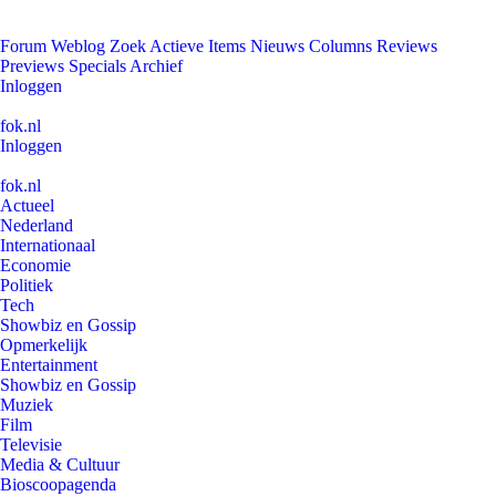
Forum
Weblog
Zoek
Actieve Items
Nieuws
Columns
Reviews
Previews
Specials
Archief
Inloggen
fok.nl
Inloggen
fok.nl
Actueel
Nederland
Internationaal
Economie
Politiek
Tech
Showbiz en Gossip
Opmerkelijk
Entertainment
Showbiz en Gossip
Muziek
Film
Televisie
Media & Cultuur
Bioscoopagenda