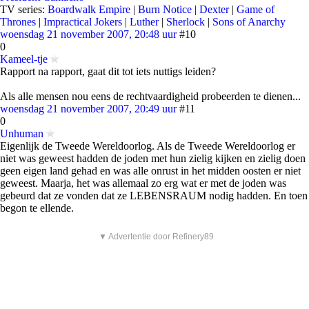
TV series:
Boardwalk Empire
|
Burn Notice
|
Dexter
|
Game of
Thrones
|
Impractical Jokers
|
Luther
|
Sherlock
|
Sons of Anarchy
woensdag 21 november 2007, 20:48 uur
#10
0
Kameel-tje
Rapport na rapport, gaat dit tot iets nuttigs leiden?
Als alle mensen nou eens de rechtvaardigheid probeerden te dienen...
woensdag 21 november 2007, 20:49 uur
#11
0
Unhuman
Eigenlijk de Tweede Wereldoorlog. Als de Tweede Wereldoorlog er
niet was geweest hadden de joden met hun zielig kijken en zielig doen
geen eigen land gehad en was alle onrust in het midden oosten er niet
geweest. Maarja, het was allemaal zo erg wat er met de joden was
gebeurd dat ze vonden dat ze LEBENSRAUM nodig hadden. En toen
begon te ellende.
▼ Advertentie door Refinery89