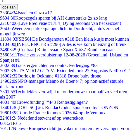
opslaan
233
04:34
Israel en Gaza #17
96
04:30
Koopzegels sparen bij AH duurt straks 2x zo lang
221
04:06
[Live Eredivisie #1784] Dying seconds van het seizoen!
2
04:05
Weer een parkeergarage dicht in Dordrecht, auto's zo snel
mogelijk weg
118
04:03
[SBS6] De Bondgenoten #318 Een klein kusje moet kunnen
61
04:00
[INFLUENCERS #296] Alles is welkom kneuzing of breuk
248
03:29
[Centraal] Ruimtevaart / SpaceX #87 Rondje oceaan
256
03:11
Totale zonsverduistering 12-08-2026 (Groenland, IJsland en
Spanje) #1
30
02:39
Transfergeruchten en contractverlenging #83
70
02:33
GTA VI #12 GTA VI Extended look 27 Augustus Netflix/YT
160
02:32
Oorlog in Oekraïne #1318 Drone baby drone
149
02:09
NPO-manager Menno de Boer (47) op non-actief stuurde
dick-pic rond
73
01:55
Techniekles verdwijnt uit onderbouw: maar half zo veel uren
als 2007
40
01:40
[Crowdfunding] #443 Rentestijgingen?
134
01:36
[DRT SC] #6: RendacGoden sponsored by TONZON
198
01:28
Tour de France femmes 2026 #4 op de Ventoux
224
01:24
Nederland stevent af op watertekort
6
01:21
Ps 5
7
01:12
Nieuwe Europese richtlijn: vaker repareren ipv vervangen voor