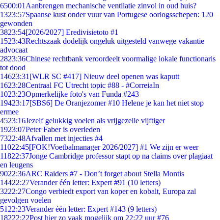
65
00:01
Aanbrengen mechanische ventilatie zinvol in oud huis?
13
23:57
Spaanse kust onder vuur van Portugese oorlogsschepen: 120
gewonden
38
23:54
[2026/2027] Eredivisietoto #1
15
23:43
Rechtszaak dodelijk ongeluk uitgesteld vanwege vakantie
advocaat
28
23:36
Chinese rechtbank veroordeelt voormalige lokale functionaris
tot dood
146
23:31
[WLR SC #417] Nieuw deel openen was kaputt
16
23:28
Centraal FC Utrecht topic #88 - #CorreiaIn
10
23:23
Opmerkelijke foto's van Funda #243
194
23:17
[SBS6] De Oranjezomer #10 Helene je kan het niet stop
ermee
45
23:16
Jezelf gelukkig voelen als vrijgezelle vijftiger
19
23:07
Peter Faber is overleden
73
22:48
Afvallen met injecties #4
110
22:45
[FOK!Voetbalmanager 2026/2027] #1 We zijn er weer
118
22:37
Jonge Cambridge professor stapt op na claims over plagiaat
en leugens
90
22:36
ARC Raiders #7 - Don’t forget about Stella Montis
144
22:27
Verander één letter: Expert #91 (10 letters)
32
22:27
Congo verbiedt export van koper en kobalt, Europa zal
gevolgen voelen
51
22:23
Verander één letter: Expert #143 (9 letters)
182
22:22
Post hier zo vaak mogelijk om 22:22 uur #76