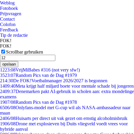
Weblog
Fotoboek
Prijsvragen
Contact
Colofon
Feedback
Tip de redactie
FOK!
FOK!
Scrollbar gebruiken
opslaan
12
23:08
VrijMiBabes #316 (not very sfw!)
35
23:07
Random Pics van de Dag #1979
2
14:30
De FOK!Voetbalmanager 2026/2027 is begonnen
14
09:40
Meta krijgt half miljard boete voor mentale schade bij jongeren
24
09:37
Denemarken pakt AI-gebruik in scholen aan: extra mondelinge
examens
19
07/08
Random Pics van de Dag #1978
65
06/08
Onlyfans-model met G-cup wil als NASA-ambassadeur naar
maan
24
06/08
Huisarts per direct uit vak gezet om ernstig alcoholmisbruik
19
06/08
Drone met explosieven bij Duits vliegveld voedt vrees voor
hybride aanval