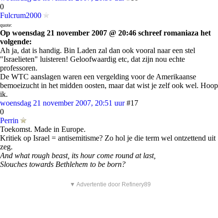
0
Fulcrum2000
quote:
Op woensdag 21 november 2007 @ 20:46 schreef romaniaza het
volgende:
Ah ja, dat is handig. Bin Laden zal dan ook vooral naar een stel
"Israelieten" luisteren! Geloofwaardig etc, dat zijn nou echte
professoren.
De WTC aanslagen waren een vergelding voor de Amerikaanse
bemoeizucht in het midden oosten, maar dat wist je zelf ook wel. Hoop
ik.
woensdag 21 november 2007, 20:51 uur
#17
0
Perrin
Toekomst. Made in Europe.
Kritiek op Israel = antisemitisme? Zo hol je die term wel ontzettend uit
zeg.
And what rough beast, its hour come round at last,
Slouches towards Bethlehem to be born?
▼ Advertentie door Refinery89