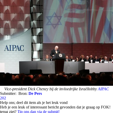
Vice-president Dick Cheney bij de invloedrijke Israëllobby
AIPAC
Submitter:
Bron:
De Pers
202
Help ons; deel dit item als je het leuk vond
Heb je een leuk of interessant bericht gevonden dat je graag op FOK!
terug ziet?
Tip ons dan via de submit!