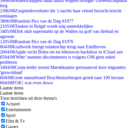
59
06/08
Waterschappen slaan alarm wegens droogte: Gereedschapskist
leeg
23
06/08
Zorgmedewerkster die 's nachts haar vriend bezocht terecht
ontslagen
38
06/08
Random Pics van de Dag #1977
21
05/08
Tanken in België wordt nóg aantrekkelijker
34
05/08
Dirk sluit supermarkt op de Wallen na golf van diefstal en
agressie
12
05/08
Random Pics van de Dag #1976
6
04/08
Kraftwerk brengt ruimteschip terug naar Eindhoven
20
04/08
Apple vecht Britse eis tot inbouwen backdoor in iCloud aan
85
04/08
'Witte' mannen discrimineren is volgens OM geen enkel
probleem
34
04/08
Ceuta-leider noemt Marokkaanse grensaanval door migranten
'gruweldaad'
6
04/08
Grote natuurbrand Boschhuizerbergen groeit naar 100 hectare
6
04/08
FOK! was even down
Laatste items
Laatste items
Toon berichten uit deze thema's
Actueel
Entertainment
Sport
Film & Tv
Games