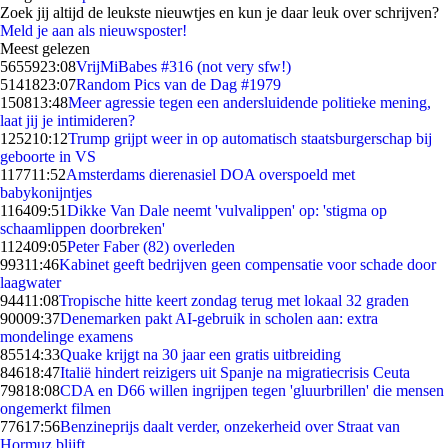
Zoek jij altijd de leukste nieuwtjes en kun je daar leuk over schrijven?
Meld je aan als nieuwsposter!
Meest gelezen
56559
23:08
VrijMiBabes #316 (not very sfw!)
51418
23:07
Random Pics van de Dag #1979
1508
13:48
Meer agressie tegen een andersluidende politieke mening,
laat jij je intimideren?
1252
10:12
Trump grijpt weer in op automatisch staatsburgerschap bij
geboorte in VS
1177
11:52
Amsterdams dierenasiel DOA overspoeld met
babykonijntjes
1164
09:51
Dikke Van Dale neemt 'vulvalippen' op: 'stigma op
schaamlippen doorbreken'
1124
09:05
Peter Faber (82) overleden
993
11:46
Kabinet geeft bedrijven geen compensatie voor schade door
laagwater
944
11:08
Tropische hitte keert zondag terug met lokaal 32 graden
900
09:37
Denemarken pakt AI-gebruik in scholen aan: extra
mondelinge examens
855
14:33
Quake krijgt na 30 jaar een gratis uitbreiding
846
18:47
Italië hindert reizigers uit Spanje na migratiecrisis Ceuta
798
18:08
CDA en D66 willen ingrijpen tegen 'gluurbrillen' die mensen
ongemerkt filmen
776
17:56
Benzineprijs daalt verder, onzekerheid over Straat van
Hormuz blijft