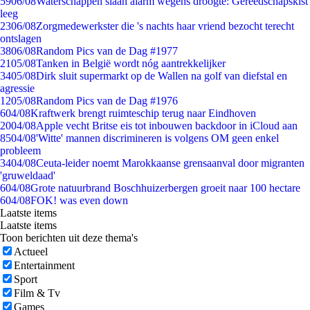
59
06/08
Waterschappen slaan alarm wegens droogte: Gereedschapskist
leeg
23
06/08
Zorgmedewerkster die 's nachts haar vriend bezocht terecht
ontslagen
38
06/08
Random Pics van de Dag #1977
21
05/08
Tanken in België wordt nóg aantrekkelijker
34
05/08
Dirk sluit supermarkt op de Wallen na golf van diefstal en
agressie
12
05/08
Random Pics van de Dag #1976
6
04/08
Kraftwerk brengt ruimteschip terug naar Eindhoven
20
04/08
Apple vecht Britse eis tot inbouwen backdoor in iCloud aan
85
04/08
'Witte' mannen discrimineren is volgens OM geen enkel
probleem
34
04/08
Ceuta-leider noemt Marokkaanse grensaanval door migranten
'gruweldaad'
6
04/08
Grote natuurbrand Boschhuizerbergen groeit naar 100 hectare
6
04/08
FOK! was even down
Laatste items
Laatste items
Toon berichten uit deze thema's
Actueel
Entertainment
Sport
Film & Tv
Games