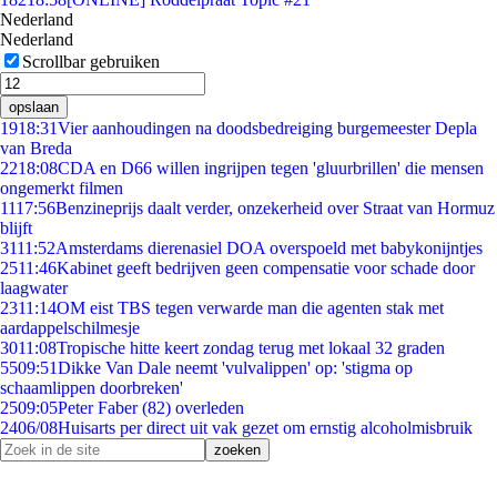
Nederland
Nederland
Scrollbar gebruiken
opslaan
19
18:31
Vier aanhoudingen na doodsbedreiging burgemeester Depla
van Breda
22
18:08
CDA en D66 willen ingrijpen tegen 'gluurbrillen' die mensen
ongemerkt filmen
11
17:56
Benzineprijs daalt verder, onzekerheid over Straat van Hormuz
blijft
31
11:52
Amsterdams dierenasiel DOA overspoeld met babykonijntjes
25
11:46
Kabinet geeft bedrijven geen compensatie voor schade door
laagwater
23
11:14
OM eist TBS tegen verwarde man die agenten stak met
aardappelschilmesje
30
11:08
Tropische hitte keert zondag terug met lokaal 32 graden
55
09:51
Dikke Van Dale neemt 'vulvalippen' op: 'stigma op
schaamlippen doorbreken'
25
09:05
Peter Faber (82) overleden
24
06/08
Huisarts per direct uit vak gezet om ernstig alcoholmisbruik