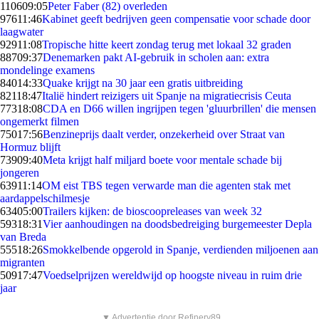
1106
09:05
Peter Faber (82) overleden
976
11:46
Kabinet geeft bedrijven geen compensatie voor schade door
laagwater
929
11:08
Tropische hitte keert zondag terug met lokaal 32 graden
887
09:37
Denemarken pakt AI-gebruik in scholen aan: extra
mondelinge examens
840
14:33
Quake krijgt na 30 jaar een gratis uitbreiding
821
18:47
Italië hindert reizigers uit Spanje na migratiecrisis Ceuta
773
18:08
CDA en D66 willen ingrijpen tegen 'gluurbrillen' die mensen
ongemerkt filmen
750
17:56
Benzineprijs daalt verder, onzekerheid over Straat van
Hormuz blijft
739
09:40
Meta krijgt half miljard boete voor mentale schade bij
jongeren
639
11:14
OM eist TBS tegen verwarde man die agenten stak met
aardappelschilmesje
634
05:00
Trailers kijken: de bioscoopreleases van week 32
593
18:31
Vier aanhoudingen na doodsbedreiging burgemeester Depla
van Breda
555
18:26
Smokkelbende opgerold in Spanje, verdienden miljoenen aan
migranten
509
17:47
Voedselprijzen wereldwijd op hoogste niveau in ruim drie
jaar
▼ Advertentie door Refinery89