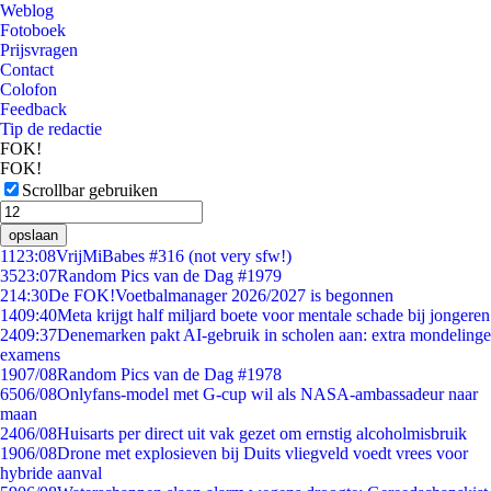
Weblog
Fotoboek
Prijsvragen
Contact
Colofon
Feedback
Tip de redactie
FOK!
FOK!
Scrollbar gebruiken
opslaan
11
23:08
VrijMiBabes #316 (not very sfw!)
35
23:07
Random Pics van de Dag #1979
2
14:30
De FOK!Voetbalmanager 2026/2027 is begonnen
14
09:40
Meta krijgt half miljard boete voor mentale schade bij jongeren
24
09:37
Denemarken pakt AI-gebruik in scholen aan: extra mondelinge
examens
19
07/08
Random Pics van de Dag #1978
65
06/08
Onlyfans-model met G-cup wil als NASA-ambassadeur naar
maan
24
06/08
Huisarts per direct uit vak gezet om ernstig alcoholmisbruik
19
06/08
Drone met explosieven bij Duits vliegveld voedt vrees voor
hybride aanval