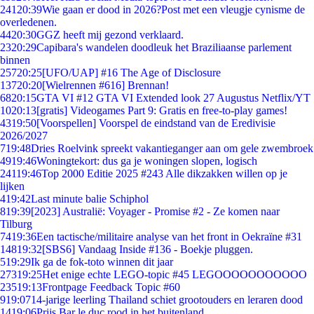
241
20:39
Wie gaan er dood in 2026?Post met een vleugje cynisme de
overledenen.
44
20:30
GGZ heeft mij gezond verklaard.
23
20:29
Capibara's wandelen doodleuk het Braziliaanse parlement
binnen
257
20:25
[UFO/UAP] #16 The Age of Disclosure
137
20:20
[Wielrennen #616] Brennan!
68
20:15
GTA VI #12 GTA VI Extended look 27 Augustus Netflix/YT
10
20:13
[gratis] Videogames Part 9: Gratis en free-to-play games!
43
19:50
[Voorspellen] Voorspel de eindstand van de Eredivisie
2026/2027
7
19:48
Dries Roelvink spreekt vakantieganger aan om gele zwembroek
49
19:46
Woningtekort: dus ga je woningen slopen, logisch
241
19:46
Top 2000 Editie 2025 #243 Alle dikzakken willen op je
lijken
4
19:42
Last minute balie Schiphol
8
19:39
[2023] Australië: Voyager - Promise #2 - Ze komen naar
Tilburg
74
19:36
Een tactische/militaire analyse van het front in Oekraïne #31
148
19:32
[SBS6] Vandaag Inside #136 - Boekje pluggen.
5
19:29
Ik ga de fok-toto winnen dit jaar
273
19:25
Het enige echte LEGO-topic #45 LEGOOOOOOOOOOO
235
19:13
Frontpage Feedback Topic #60
9
19:07
14-jarige leerling Thailand schiet grootouders en leraren dood
14
19:06
Prijs Bar le duc rood in het buitenland