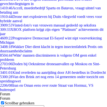
gevechtsvliegtuigen in
14
10:46
Accell, moederbedrijf Sparta en Batavus, vraagt uitstel van
betaling aan
19
10:44
Drone met explosieven bij Duits vliegveld voedt vrees voor
hybride aanval
39
09:53
Vinted-foto's van vrouwen massaal gedeeld op seksfora
3
09:33
XBOX platform krijgt zijn eigen "Platinum" achievements dit
jaar
46
09:22
Progressieve Democraat El-Sayed wint nipt voorverkiezing
Michigan
34
08:18
Wakker Dier dient klacht in tegen insectenfabriek Protix om
duurzaamheidsclaims
85
04:44
'Witte' mannen discrimineren is volgens OM geen enkel
probleem
27
03:06
Doden bij Oekraïense droneaanvallen op Moskou en Sint-
Petersburg
34
01:01
Kind overleden na aanrijding door AH-bestelbus in Dordrecht
53
00:28
Van den Brink zet nog eens 14 gemeenten onder toezicht om
spreidingswet
22
06/08
Iran en Oman eens over route Straat van Hormuz, VS
buitenspel
Forum
Forum
Scrollbar gebruiken