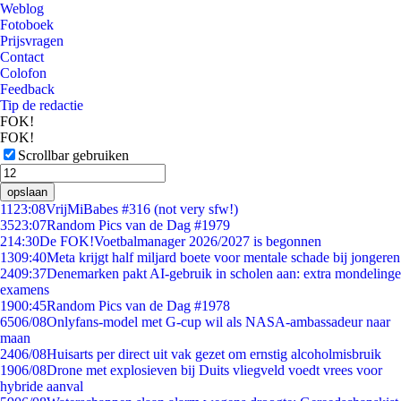
Weblog
Fotoboek
Prijsvragen
Contact
Colofon
Feedback
Tip de redactie
FOK!
FOK!
Scrollbar gebruiken
opslaan
11
23:08
VrijMiBabes #316 (not very sfw!)
35
23:07
Random Pics van de Dag #1979
2
14:30
De FOK!Voetbalmanager 2026/2027 is begonnen
13
09:40
Meta krijgt half miljard boete voor mentale schade bij jongeren
24
09:37
Denemarken pakt AI-gebruik in scholen aan: extra mondelinge
examens
19
00:45
Random Pics van de Dag #1978
65
06/08
Onlyfans-model met G-cup wil als NASA-ambassadeur naar
maan
24
06/08
Huisarts per direct uit vak gezet om ernstig alcoholmisbruik
19
06/08
Drone met explosieven bij Duits vliegveld voedt vrees voor
hybride aanval