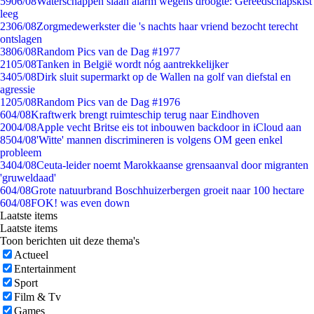
59
06/08
Waterschappen slaan alarm wegens droogte: Gereedschapskist
leeg
23
06/08
Zorgmedewerkster die 's nachts haar vriend bezocht terecht
ontslagen
38
06/08
Random Pics van de Dag #1977
21
05/08
Tanken in België wordt nóg aantrekkelijker
34
05/08
Dirk sluit supermarkt op de Wallen na golf van diefstal en
agressie
12
05/08
Random Pics van de Dag #1976
6
04/08
Kraftwerk brengt ruimteschip terug naar Eindhoven
20
04/08
Apple vecht Britse eis tot inbouwen backdoor in iCloud aan
85
04/08
'Witte' mannen discrimineren is volgens OM geen enkel
probleem
34
04/08
Ceuta-leider noemt Marokkaanse grensaanval door migranten
'gruweldaad'
6
04/08
Grote natuurbrand Boschhuizerbergen groeit naar 100 hectare
6
04/08
FOK! was even down
Laatste items
Laatste items
Toon berichten uit deze thema's
Actueel
Entertainment
Sport
Film & Tv
Games