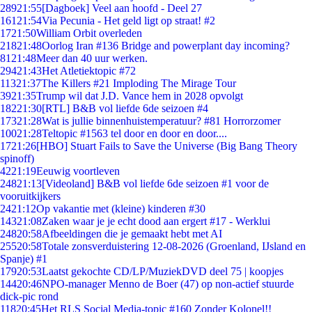
289
21:55
[Dagboek] Veel aan hoofd - Deel 27
161
21:54
Via Pecunia - Het geld ligt op straat! #2
17
21:50
William Orbit overleden
218
21:48
Oorlog Iran #136 Bridge and powerplant day incoming?
81
21:48
Meer dan 40 uur werken.
294
21:43
Het Atletiektopic #72
113
21:37
The Killers #21 Imploding The Mirage Tour
39
21:35
Trump wil dat J.D. Vance hem in 2028 opvolgt
182
21:30
[RTL] B&B vol liefde 6de seizoen #4
173
21:28
Wat is jullie binnenhuistemperatuur? #81 Horrorzomer
100
21:28
Teltopic #1563 tel door en door en door....
17
21:26
[HBO] Stuart Fails to Save the Universe (Big Bang Theory
spinoff)
42
21:19
Eeuwig voortleven
248
21:13
[Videoland] B&B vol liefde 6de seizoen #1 voor de
vooruitkijkers
24
21:12
Op vakantie met (kleine) kinderen #30
143
21:08
Zaken waar je je echt dood aan ergert #17 - Werklui
248
20:58
Afbeeldingen die je gemaakt hebt met AI
255
20:58
Totale zonsverduistering 12-08-2026 (Groenland, IJsland en
Spanje) #1
179
20:53
Laatst gekochte CD/LP/MuziekDVD deel 75 | koopjes
144
20:46
NPO-manager Menno de Boer (47) op non-actief stuurde
dick-pic rond
118
20:45
Het RLS Social Media-topic #160 Zonder Kolonel!!