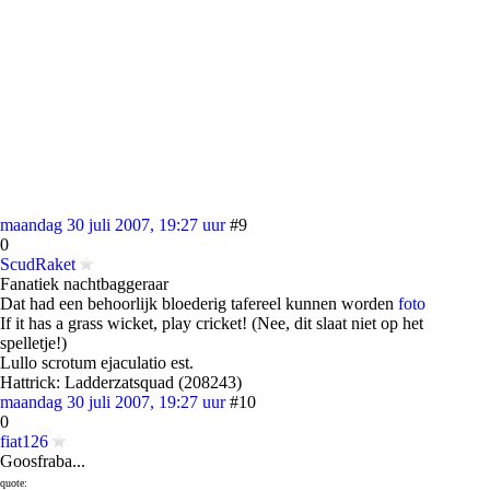
maandag 30 juli 2007, 19:27 uur
#9
0
ScudRaket
Fanatiek nachtbaggeraar
Dat had een behoorlijk bloederig tafereel kunnen worden
foto
If it has a grass wicket, play cricket! (Nee, dit slaat niet op het
spelletje!)
Lullo scrotum ejaculatio est.
Hattrick: Ladderzatsquad (208243)
maandag 30 juli 2007, 19:27 uur
#10
0
fiat126
Goosfraba...
quote: