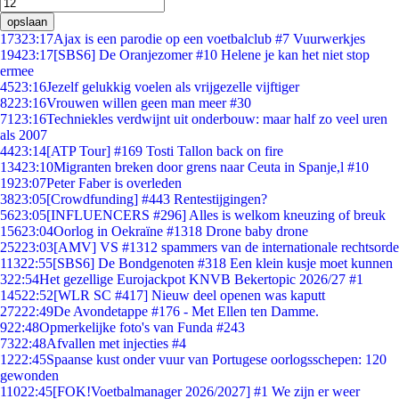
opslaan
173
23:17
Ajax is een parodie op een voetbalclub #7 Vuurwerkjes
194
23:17
[SBS6] De Oranjezomer #10 Helene je kan het niet stop
ermee
45
23:16
Jezelf gelukkig voelen als vrijgezelle vijftiger
82
23:16
Vrouwen willen geen man meer #30
71
23:16
Techniekles verdwijnt uit onderbouw: maar half zo veel uren
als 2007
44
23:14
[ATP Tour] #169 Tosti Tallon back on fire
134
23:10
Migranten breken door grens naar Ceuta in Spanje,l #10
19
23:07
Peter Faber is overleden
38
23:05
[Crowdfunding] #443 Rentestijgingen?
56
23:05
[INFLUENCERS #296] Alles is welkom kneuzing of breuk
156
23:04
Oorlog in Oekraïne #1318 Drone baby drone
252
23:03
[AMV] VS #1312 spammers van de internationale rechtsorde
113
22:55
[SBS6] De Bondgenoten #318 Een klein kusje moet kunnen
3
22:54
Het gezellige Eurojackpot KNVB Bekertopic 2026/27 #1
145
22:52
[WLR SC #417] Nieuw deel openen was kaputt
272
22:49
De Avondetappe #176 - Met Ellen ten Damme.
9
22:48
Opmerkelijke foto's van Funda #243
73
22:48
Afvallen met injecties #4
12
22:45
Spaanse kust onder vuur van Portugese oorlogsschepen: 120
gewonden
110
22:45
[FOK!Voetbalmanager 2026/2027] #1 We zijn er weer