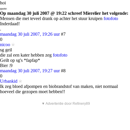
hoi
quote:
Op maandag 30 juli 2007 @ 19:22 schreef Mierelier het volgende:
Mensen die met teveel drank op achter het stuur kruipen
foto
foto
Inderdaad!
.
maandag 30 juli 2007, 19:26 uur
#7
0
nicoo
sg geil
die zal een kater hebben zeg
foto
foto
Geilt op sg's *fapfap*
Bier :9
maandag 30 juli 2007, 19:27 uur
#8
0
Urbankid
Ik zeg bloed afpompen en biobrandstof van maken, niet normaal
hoeveel die gezopen moet hebben!!
▼ Advertentie door Refinery89