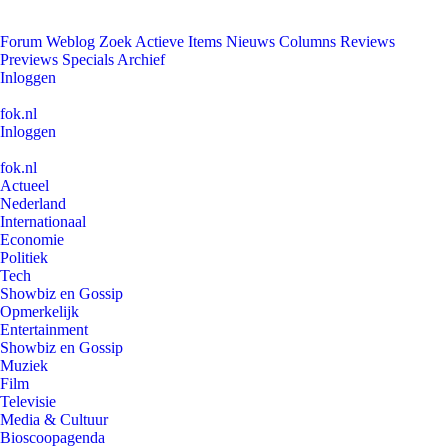
Forum
Weblog
Zoek
Actieve Items
Nieuws
Columns
Reviews
Previews
Specials
Archief
Inloggen
fok.nl
Inloggen
fok.nl
Actueel
Nederland
Internationaal
Economie
Politiek
Tech
Showbiz en Gossip
Opmerkelijk
Entertainment
Showbiz en Gossip
Muziek
Film
Televisie
Media & Cultuur
Bioscoopagenda