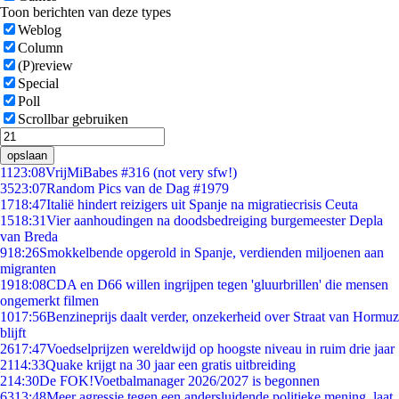
Toon berichten van deze types
Weblog
Column
(P)review
Special
Poll
Scrollbar gebruiken
opslaan
11
23:08
VrijMiBabes #316 (not very sfw!)
35
23:07
Random Pics van de Dag #1979
17
18:47
Italië hindert reizigers uit Spanje na migratiecrisis Ceuta
15
18:31
Vier aanhoudingen na doodsbedreiging burgemeester Depla
van Breda
9
18:26
Smokkelbende opgerold in Spanje, verdienden miljoenen aan
migranten
19
18:08
CDA en D66 willen ingrijpen tegen 'gluurbrillen' die mensen
ongemerkt filmen
10
17:56
Benzineprijs daalt verder, onzekerheid over Straat van Hormuz
blijft
26
17:47
Voedselprijzen wereldwijd op hoogste niveau in ruim drie jaar
21
14:33
Quake krijgt na 30 jaar een gratis uitbreiding
2
14:30
De FOK!Voetbalmanager 2026/2027 is begonnen
63
13:48
Meer agressie tegen een andersluidende politieke mening, laat