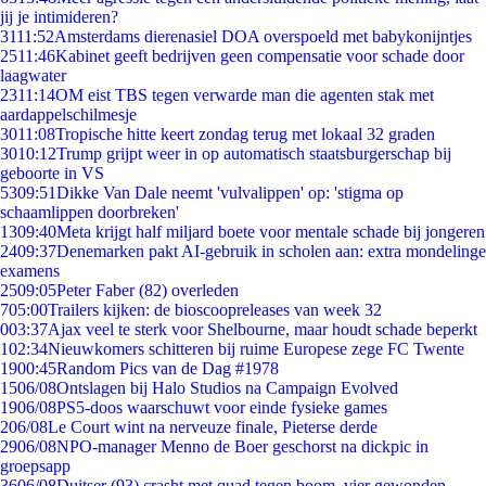
jij je intimideren?
31
11:52
Amsterdams dierenasiel DOA overspoeld met babykonijntjes
25
11:46
Kabinet geeft bedrijven geen compensatie voor schade door
laagwater
23
11:14
OM eist TBS tegen verwarde man die agenten stak met
aardappelschilmesje
30
11:08
Tropische hitte keert zondag terug met lokaal 32 graden
30
10:12
Trump grijpt weer in op automatisch staatsburgerschap bij
geboorte in VS
53
09:51
Dikke Van Dale neemt 'vulvalippen' op: 'stigma op
schaamlippen doorbreken'
13
09:40
Meta krijgt half miljard boete voor mentale schade bij jongeren
24
09:37
Denemarken pakt AI-gebruik in scholen aan: extra mondelinge
examens
25
09:05
Peter Faber (82) overleden
7
05:00
Trailers kijken: de bioscoopreleases van week 32
0
03:37
Ajax veel te sterk voor Shelbourne, maar houdt schade beperkt
1
02:34
Nieuwkomers schitteren bij ruime Europese zege FC Twente
19
00:45
Random Pics van de Dag #1978
15
06/08
Ontslagen bij Halo Studios na Campaign Evolved
19
06/08
PS5-doos waarschuwt voor einde fysieke games
2
06/08
Le Court wint na nerveuze finale, Pieterse derde
29
06/08
NPO-manager Menno de Boer geschorst na dickpic in
groepsapp
36
06/08
Duitser (93) crasht met quad tegen boom, vier gewonden