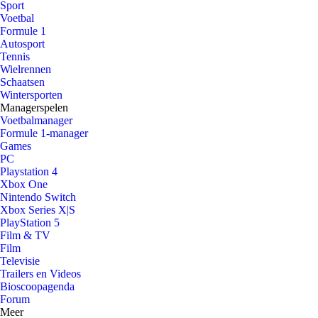
Sport
Voetbal
Formule 1
Autosport
Tennis
Wielrennen
Schaatsen
Wintersporten
Managerspelen
Voetbalmanager
Formule 1-manager
Games
PC
Playstation 4
Xbox One
Nintendo Switch
Xbox Series X|S
PlayStation 5
Film & TV
Film
Televisie
Trailers en Videos
Bioscoopagenda
Forum
Meer