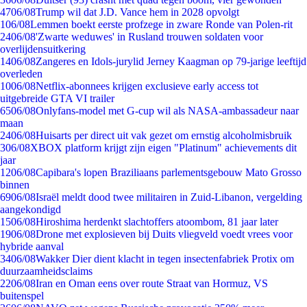
47
06/08
Trump wil dat J.D. Vance hem in 2028 opvolgt
1
06/08
Lemmen boekt eerste profzege in zware Ronde van Polen-rit
24
06/08
'Zwarte weduwes' in Rusland trouwen soldaten voor
overlijdensuitkering
14
06/08
Zangeres en Idols-jurylid Jerney Kaagman op 79-jarige leeftijd
overleden
10
06/08
Netflix-abonnees krijgen exclusieve early access tot
uitgebreide GTA VI trailer
65
06/08
Onlyfans-model met G-cup wil als NASA-ambassadeur naar
maan
24
06/08
Huisarts per direct uit vak gezet om ernstig alcoholmisbruik
3
06/08
XBOX platform krijgt zijn eigen "Platinum" achievements dit
jaar
12
06/08
Capibara's lopen Braziliaans parlementsgebouw Mato Grosso
binnen
69
06/08
Israël meldt dood twee militairen in Zuid-Libanon, vergelding
aangekondigd
15
06/08
Hiroshima herdenkt slachtoffers atoombom, 81 jaar later
19
06/08
Drone met explosieven bij Duits vliegveld voedt vrees voor
hybride aanval
34
06/08
Wakker Dier dient klacht in tegen insectenfabriek Protix om
duurzaamheidsclaims
22
06/08
Iran en Oman eens over route Straat van Hormuz, VS
buitenspel