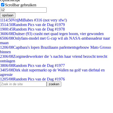
Scrollbar gebruiken
opslaan
11
14:50
VrijMiBabes #316 (not very sfw!)
35
14:50
Random Pics van de Dag #1979
19
00:45
Random Pics van de Dag #1978
36
06/08
Duitser (93) crasht met quad tegen boom, vier gewonden
65
06/08
Onlyfans-model met G-cup wil als NASA-ambassadeur naar
maan
12
06/08
Capibara's lopen Braziliaans parlementsgebouw Mato Grosso
binnen
23
06/08
Zorgmedewerkster die 's nachts haar vriend bezocht terecht
ontslagen
38
06/08
Random Pics van de Dag #1977
34
05/08
Dirk sluit supermarkt op de Wallen na golf van diefstal en
agressie
12
05/08
Random Pics van de Dag #1976