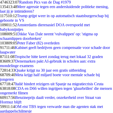
47463
23:07
Random Pics van de Dag #1979
1354
13:48
Meer agressie tegen een andersluidende politieke mening,
laat jij je intimideren?
1175
10:12
Trump grijpt weer in op automatisch staatsburgerschap bij
geboorte in VS
1090
11:52
Amsterdams dierenasiel DOA overspoeld met
babykonijntjes
1080
09:51
Dikke Van Dale neemt 'vulvalippen' op: 'stigma op
schaamlippen doorbreken'
1038
09:05
Peter Faber (82) overleden
917
11:46
Kabinet geeft bedrijven geen compensatie voor schade door
laagwater
871
11:08
Tropische hitte keert zondag terug met lokaal 32 graden
836
09:37
Denemarken pakt AI-gebruik in scholen aan: extra
mondelinge examens
728
14:33
Quake krijgt na 30 jaar een gratis uitbreiding
687
09:40
Meta krijgt half miljard boete voor mentale schade bij
jongeren
677
18:47
Italië hindert reizigers uit Spanje na migratiecrisis Ceuta
638
18:08
CDA en D66 willen ingrijpen tegen 'gluurbrillen' die mensen
ongemerkt filmen
609
17:56
Benzineprijs daalt verder, onzekerheid over Straat van
Hormuz blijft
599
11:14
OM eist TBS tegen verwarde man die agenten stak met
aardappelschilmesje