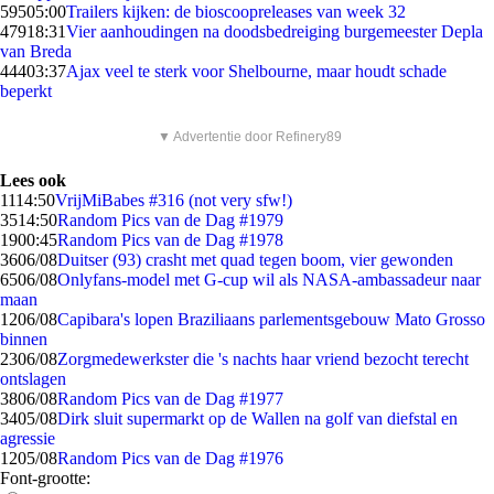
595
05:00
Trailers kijken: de bioscoopreleases van week 32
479
18:31
Vier aanhoudingen na doodsbedreiging burgemeester Depla
van Breda
444
03:37
Ajax veel te sterk voor Shelbourne, maar houdt schade
beperkt
▼ Advertentie door Refinery89
Lees ook
11
14:50
VrijMiBabes #316 (not very sfw!)
35
14:50
Random Pics van de Dag #1979
19
00:45
Random Pics van de Dag #1978
36
06/08
Duitser (93) crasht met quad tegen boom, vier gewonden
65
06/08
Onlyfans-model met G-cup wil als NASA-ambassadeur naar
maan
12
06/08
Capibara's lopen Braziliaans parlementsgebouw Mato Grosso
binnen
23
06/08
Zorgmedewerkster die 's nachts haar vriend bezocht terecht
ontslagen
38
06/08
Random Pics van de Dag #1977
34
05/08
Dirk sluit supermarkt op de Wallen na golf van diefstal en
agressie
12
05/08
Random Pics van de Dag #1976
Font-grootte: