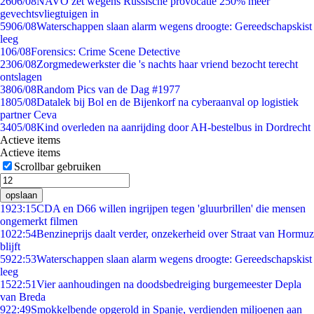
26
06/08
NAVO zet wegens Russische provocatie 250% meer
gevechtsvliegtuigen in
59
06/08
Waterschappen slaan alarm wegens droogte: Gereedschapskist
leeg
1
06/08
Forensics: Crime Scene Detective
23
06/08
Zorgmedewerkster die 's nachts haar vriend bezocht terecht
ontslagen
38
06/08
Random Pics van de Dag #1977
18
05/08
Datalek bij Bol en de Bijenkorf na cyberaanval op logistiek
partner Ceva
34
05/08
Kind overleden na aanrijding door AH-bestelbus in Dordrecht
Actieve items
Actieve items
Scrollbar gebruiken
opslaan
19
23:15
CDA en D66 willen ingrijpen tegen 'gluurbrillen' die mensen
ongemerkt filmen
10
22:54
Benzineprijs daalt verder, onzekerheid over Straat van Hormuz
blijft
59
22:53
Waterschappen slaan alarm wegens droogte: Gereedschapskist
leeg
15
22:51
Vier aanhoudingen na doodsbedreiging burgemeester Depla
van Breda
9
22:49
Smokkelbende opgerold in Spanje, verdienden miljoenen aan