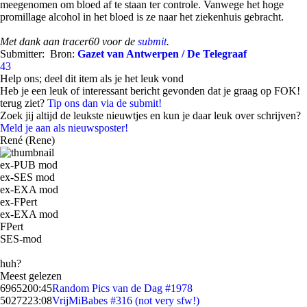
meegenomen om bloed af te staan ter controle. Vanwege het hoge
promillage alcohol in het bloed is ze naar het ziekenhuis gebracht.
Met dank aan tracer60 voor de
submit
.
Submitter:
Bron:
Gazet van Antwerpen / De Telegraaf
43
Help ons; deel dit item als je het leuk vond
Heb je een leuk of interessant bericht gevonden dat je graag op FOK!
terug ziet?
Tip ons dan via de submit!
Zoek jij altijd de leukste nieuwtjes en kun je daar leuk over schrijven?
Meld je aan als nieuwsposter!
René (Rene)
ex-PUB mod
ex-SES mod
ex-EXA mod
ex-FPert
ex-EXA mod
FPert
SES-mod
huh?
Meest gelezen
69652
00:45
Random Pics van de Dag #1978
50272
23:08
VrijMiBabes #316 (not very sfw!)