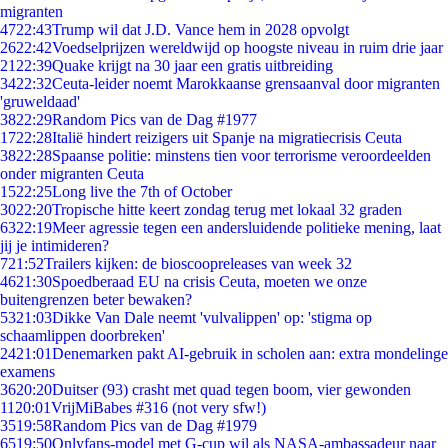
migranten
47
22:43
Trump wil dat J.D. Vance hem in 2028 opvolgt
26
22:42
Voedselprijzen wereldwijd op hoogste niveau in ruim drie jaar
21
22:39
Quake krijgt na 30 jaar een gratis uitbreiding
34
22:32
Ceuta-leider noemt Marokkaanse grensaanval door migranten
'gruweldaad'
38
22:29
Random Pics van de Dag #1977
17
22:28
Italië hindert reizigers uit Spanje na migratiecrisis Ceuta
38
22:28
Spaanse politie: minstens tien voor terrorisme veroordeelden
onder migranten Ceuta
15
22:25
Long live the 7th of October
30
22:20
Tropische hitte keert zondag terug met lokaal 32 graden
63
22:19
Meer agressie tegen een andersluidende politieke mening, laat
jij je intimideren?
7
21:52
Trailers kijken: de bioscoopreleases van week 32
46
21:30
Spoedberaad EU na crisis Ceuta, moeten we onze
buitengrenzen beter bewaken?
53
21:03
Dikke Van Dale neemt 'vulvalippen' op: 'stigma op
schaamlippen doorbreken'
24
21:01
Denemarken pakt AI-gebruik in scholen aan: extra mondelinge
examens
36
20:20
Duitser (93) crasht met quad tegen boom, vier gewonden
11
20:01
VrijMiBabes #316 (not very sfw!)
35
19:58
Random Pics van de Dag #1979
65
19:50
Onlyfans-model met G-cup wil als NASA-ambassadeur naar