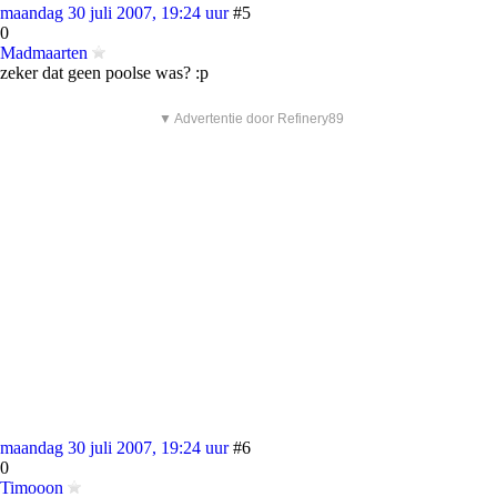
maandag 30 juli 2007, 19:24 uur
#5
0
Madmaarten
zeker dat geen poolse was? :p
▼ Advertentie door Refinery89
maandag 30 juli 2007, 19:24 uur
#6
0
Timooon