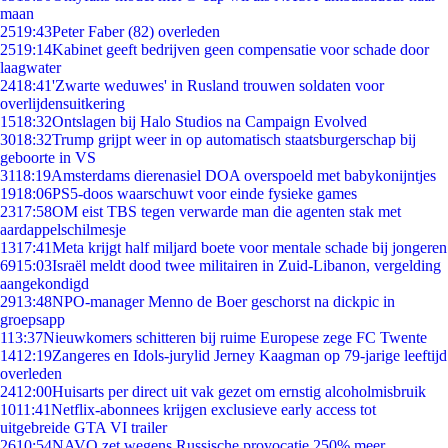
maan
25
19:43
Peter Faber (82) overleden
25
19:14
Kabinet geeft bedrijven geen compensatie voor schade door
laagwater
24
18:41
'Zwarte weduwes' in Rusland trouwen soldaten voor
overlijdensuitkering
15
18:32
Ontslagen bij Halo Studios na Campaign Evolved
30
18:32
Trump grijpt weer in op automatisch staatsburgerschap bij
geboorte in VS
31
18:19
Amsterdams dierenasiel DOA overspoeld met babykonijntjes
19
18:06
PS5-doos waarschuwt voor einde fysieke games
23
17:58
OM eist TBS tegen verwarde man die agenten stak met
aardappelschilmesje
13
17:41
Meta krijgt half miljard boete voor mentale schade bij jongeren
69
15:03
Israël meldt dood twee militairen in Zuid-Libanon, vergelding
aangekondigd
29
13:48
NPO-manager Menno de Boer geschorst na dickpic in
groepsapp
1
13:37
Nieuwkomers schitteren bij ruime Europese zege FC Twente
14
12:19
Zangeres en Idols-jurylid Jerney Kaagman op 79-jarige leeftijd
overleden
24
12:00
Huisarts per direct uit vak gezet om ernstig alcoholmisbruik
10
11:41
Netflix-abonnees krijgen exclusieve early access tot
uitgebreide GTA VI trailer
26
10:54
NAVO zet wegens Russische provocatie 250% meer