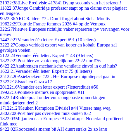
219
22:38
[Live Eredivisie #1784] Dying seconds van het seizoen!
118
22:37
Jonge Cambridge professor stapt op na claims over plagiaat
en leugens
90
22:36
ARC Raiders #7 - Don’t forget about Stella Montis
196
22:29
Tour de France femmes 2026 #4 op de Ventoux
3
22:27
Nieuwe Europese richtlijn: vaker repareren ipv vervangen voor
nieuw
144
22:27
Verander één letter: Expert #91 (10 letters)
32
22:27
Congo verbiedt export van koper en kobalt, Europa zal
gevolgen voelen
51
22:23
Verander één letter: Expert #143 (9 letters)
182
22:22
Post hier zo vaak mogelijk om 22:22 uur #76
64
22:22
Aanbrengen mechanische ventilatie zinvol in oud huis?
16
22:21
Verander één letter. Expert # 75 (8 letters)
251
22:20
Asielzoekers #22 : Het Europese migratiepact gaat in
232
22:18
Israel en Gaza #17
201
22:16
Verander een letter expert (7lettereditie) #50
199
22:16
Politieke meme's en spotprenten #11
68
22:14
Roddelpraat onder vuur: ongepaste opmerkingen
minderjarigen deel 2
171
22:12
[Keuken Kampioen Divisie] #44 Vitesse mag weg
280
22:06
Post hier pas overleden muzikanten #32
18
22:03
Miljarden naar Europese AI-start-ups: Nederland profiteert
flink mee
94
22:02
Koopzegels sparen bij AH duurt straks 2x zo lang