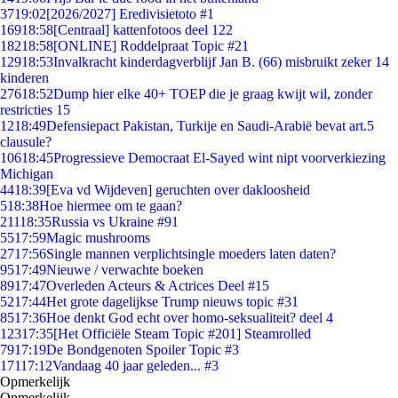
37
19:02
[2026/2027] Eredivisietoto #1
169
18:58
[Centraal] kattenfotoos deel 122
182
18:58
[ONLINE] Roddelpraat Topic #21
129
18:53
Invalkracht kinderdagverblijf Jan B. (66) misbruikt zeker 14
kinderen
276
18:52
Dump hier elke 40+ TOEP die je graag kwijt wil, zonder
restricties 15
12
18:49
Defensiepact Pakistan, Turkije en Saudi-Arabië bevat art.5
clausule?
106
18:45
Progressieve Democraat El-Sayed wint nipt voorverkiezing
Michigan
44
18:39
[Eva vd Wijdeven] geruchten over dakloosheid
5
18:38
Hoe hiermee om te gaan?
211
18:35
Russia vs Ukraine #91
55
17:59
Magic mushrooms
27
17:56
Single mannen verplichtsingle moeders laten daten?
95
17:49
Nieuwe / verwachte boeken
89
17:47
Overleden Acteurs & Actrices Deel #15
52
17:44
Het grote dagelijkse Trump nieuws topic #31
85
17:36
Hoe denkt God echt over homo-seksualiteit? deel 4
123
17:35
[Het Officiële Steam Topic #201] Steamrolled
79
17:19
De Bondgenoten Spoiler Topic #3
171
17:12
Vandaag 40 jaar geleden... #3
Opmerkelijk
Opmerkelijk