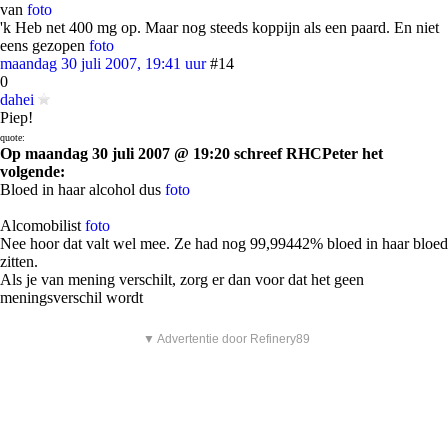
van
foto
'k Heb net 400 mg op. Maar nog steeds koppijn als een paard. En niet
eens gezopen
foto
maandag 30 juli 2007, 19:41 uur
#14
0
dahei
Piep!
quote:
Op maandag 30 juli 2007 @ 19:20 schreef RHCPeter het
volgende:
Bloed in haar alcohol dus
foto
Alcomobilist
foto
Nee hoor dat valt wel mee. Ze had nog 99,99442% bloed in haar bloed
zitten.
Als je van mening verschilt, zorg er dan voor dat het geen
meningsverschil wordt
▼ Advertentie door Refinery89