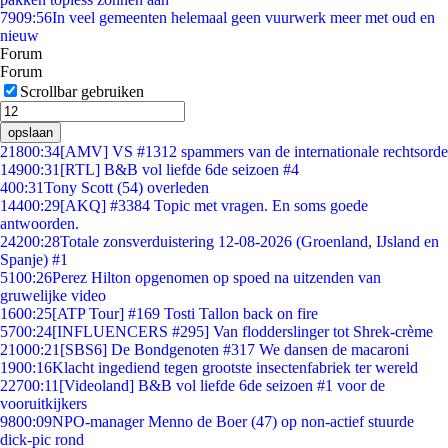
79
09:56
In veel gemeenten helemaal geen vuurwerk meer met oud en
nieuw
Forum
Forum
Scrollbar gebruiken
opslaan
218
00:34
[AMV] VS #1312 spammers van de internationale rechtsorde
149
00:31
[RTL] B&B vol liefde 6de seizoen #4
4
00:31
Tony Scott (54) overleden
144
00:29
[AKQ] #3384 Topic met vragen. En soms goede
antwoorden.
242
00:28
Totale zonsverduistering 12-08-2026 (Groenland, IJsland en
Spanje) #1
51
00:26
Perez Hilton opgenomen op spoed na uitzenden van
gruwelijke video
16
00:25
[ATP Tour] #169 Tosti Tallon back on fire
57
00:24
[INFLUENCERS #295] Van flodderslinger tot Shrek-crème
210
00:21
[SBS6] De Bondgenoten #317 We dansen de macaroni
19
00:16
Klacht ingediend tegen grootste insectenfabriek ter wereld
227
00:11
[Videoland] B&B vol liefde 6de seizoen #1 voor de
vooruitkijkers
98
00:09
NPO-manager Menno de Boer (47) op non-actief stuurde
dick-pic rond