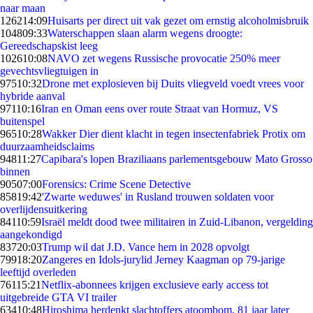
naar maan
1262
14:09
Huisarts per direct uit vak gezet om ernstig alcoholmisbruik
1048
09:33
Waterschappen slaan alarm wegens droogte:
Gereedschapskist leeg
1026
10:08
NAVO zet wegens Russische provocatie 250% meer
gevechtsvliegtuigen in
975
10:32
Drone met explosieven bij Duits vliegveld voedt vrees voor
hybride aanval
971
10:16
Iran en Oman eens over route Straat van Hormuz, VS
buitenspel
965
10:28
Wakker Dier dient klacht in tegen insectenfabriek Protix om
duurzaamheidsclaims
948
11:27
Capibara's lopen Braziliaans parlementsgebouw Mato Grosso
binnen
905
07:00
Forensics: Crime Scene Detective
858
19:42
'Zwarte weduwes' in Rusland trouwen soldaten voor
overlijdensuitkering
841
10:59
Israël meldt dood twee militairen in Zuid-Libanon, vergelding
aangekondigd
837
20:03
Trump wil dat J.D. Vance hem in 2028 opvolgt
799
18:20
Zangeres en Idols-jurylid Jerney Kaagman op 79-jarige
leeftijd overleden
761
15:21
Netflix-abonnees krijgen exclusieve early access tot
uitgebreide GTA VI trailer
634
10:48
Hiroshima herdenkt slachtoffers atoombom, 81 jaar later