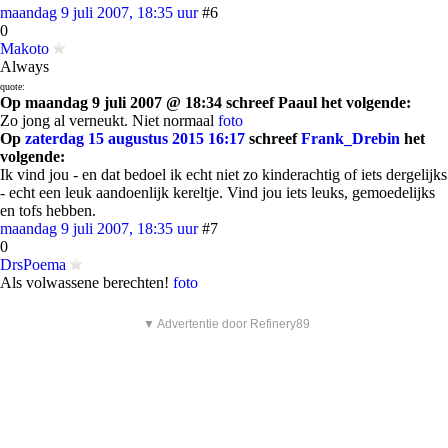
maandag 9 juli 2007, 18:35 uur
#6
0
Makoto
Always
quote:
Op maandag 9 juli 2007 @ 18:34 schreef Paaul het volgende:
Zo jong al verneukt. Niet normaal
foto
Op
zaterdag 15 augustus 2015 16:17
schreef
Frank_Drebin
het
volgende:
Ik vind jou - en dat bedoel ik echt niet zo kinderachtig of iets dergelijks
- echt een leuk aandoenlijk kereltje. Vind jou iets leuks, gemoedelijks
en tofs hebben.
maandag 9 juli 2007, 18:35 uur
#7
0
DrsPoema
Als volwassene berechten!
foto
▼ Advertentie door Refinery89