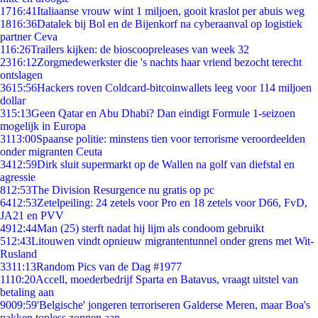
17
16:41
Italiaanse vrouw wint 1 miljoen, gooit kraslot per abuis weg
18
16:36
Datalek bij Bol en de Bijenkorf na cyberaanval op logistiek
partner Ceva
1
16:26
Trailers kijken: de bioscoopreleases van week 32
23
16:12
Zorgmedewerkster die 's nachts haar vriend bezocht terecht
ontslagen
36
15:56
Hackers roven Coldcard-bitcoinwallets leeg voor 114 miljoen
dollar
3
15:13
Geen Qatar en Abu Dhabi? Dan eindigt Formule 1-seizoen
mogelijk in Europa
31
13:00
Spaanse politie: minstens tien voor terrorisme veroordeelden
onder migranten Ceuta
34
12:59
Dirk sluit supermarkt op de Wallen na golf van diefstal en
agressie
8
12:53
The Division Resurgence nu gratis op pc
64
12:53
Zetelpeiling: 24 zetels voor Pro en 18 zetels voor D66, FvD,
JA21 en PVV
49
12:44
Man (25) sterft nadat hij lijm als condoom gebruikt
5
12:43
Litouwen vindt opnieuw migrantentunnel onder grens met Wit-
Rusland
33
11:13
Random Pics van de Dag #1977
11
10:20
Accell, moederbedrijf Sparta en Batavus, vraagt uitstel van
betaling aan
90
09:59
'Belgische' jongeren terroriseren Galderse Meren, maar Boa's
pakken topless zonnen aan