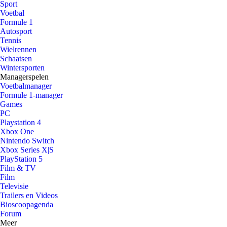
Sport
Voetbal
Formule 1
Autosport
Tennis
Wielrennen
Schaatsen
Wintersporten
Managerspelen
Voetbalmanager
Formule 1-manager
Games
PC
Playstation 4
Xbox One
Nintendo Switch
Xbox Series X|S
PlayStation 5
Film & TV
Film
Televisie
Trailers en Videos
Bioscoopagenda
Forum
Meer