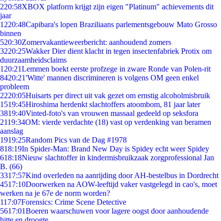
2
20:58
XBOX platform krijgt zijn eigen "Platinum" achievements dit
jaar
12
20:48
Capibara's lopen Braziliaans parlementsgebouw Mato Grosso
binnen
5
20:30
Zomervakantieweerbericht: aanhoudend zomers
32
20:25
Wakker Dier dient klacht in tegen insectenfabriek Protix om
duurzaamheidsclaims
1
20:21
Lemmen boekt eerste profzege in zware Ronde van Polen-rit
84
20:21
'Witte' mannen discrimineren is volgens OM geen enkel
probleem
22
20:05
Huisarts per direct uit vak gezet om ernstig alcoholmisbruik
15
19:45
Hiroshima herdenkt slachtoffers atoombom, 81 jaar later
38
19:40
Vinted-foto's van vrouwen massaal gedeeld op seksfora
21
19:34
OM: vierde verdachte (18) vast op verdenking van beramen
aanslag
19
19:25
Random Pics van de Dag #1978
8
18:19
In Spider-Man: Brand New Day is Spidey echt weer Spidey
6
18:18
Nieuw slachtoffer in kindermisbruikzaak zorgprofessional Jan
B. (66)
33
17:57
Kind overleden na aanrijding door AH-bestelbus in Dordrecht
45
17:10
Doorwerken na AOW-leeftijd vaker vastgelegd in cao's, moet
werken na je 67e de norm worden?
1
17:07
Forensics: Crime Scene Detective
56
17:01
Boeren waarschuwen voor lagere oogst door aanhoudende
hitte en droogte