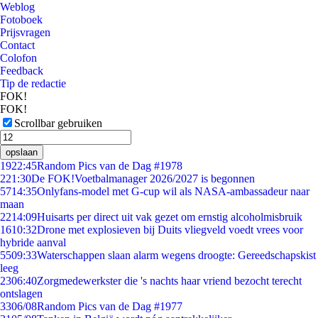
Weblog
Fotoboek
Prijsvragen
Contact
Colofon
Feedback
Tip de redactie
FOK!
FOK!
Scrollbar gebruiken
opslaan
19
22:45
Random Pics van de Dag #1978
2
21:30
De FOK!Voetbalmanager 2026/2027 is begonnen
57
14:35
Onlyfans-model met G-cup wil als NASA-ambassadeur naar
maan
22
14:09
Huisarts per direct uit vak gezet om ernstig alcoholmisbruik
16
10:32
Drone met explosieven bij Duits vliegveld voedt vrees voor
hybride aanval
55
09:33
Waterschappen slaan alarm wegens droogte: Gereedschapskist
leeg
23
06:40
Zorgmedewerkster die 's nachts haar vriend bezocht terecht
ontslagen
33
06/08
Random Pics van de Dag #1977