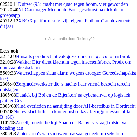
625
20:11
Duitser (93) crasht met quad tegen boom, vier gewonden
561
20:40
NPO-manager Menno de Boer geschorst na dickpic in
groepsapp
455
12:12
XBOX platform krijgt zijn eigen "Platinum" achievements
dit jaar
▼ Advertentie door Refinery89
Lees ook
22
14:09
Huisarts per direct uit vak gezet om ernstig alcoholmisbruik
32
10:28
Wakker Dier dient klacht in tegen insectenfabriek Protix om
duurzaamheidsclaims
55
09:33
Waterschappen slaan alarm wegens droogte: Gereedschapskist
leeg
23
06:40
Zorgmedewerkster die 's nachts haar vriend bezocht terecht
ontslagen
18
05/08
Datalek bij Bol en de Bijenkorf na cyberaanval op logistiek
partner Ceva
33
05/08
Kind overleden na aanrijding door AH-bestelbus in Dordrecht
6
05/08
Nieuw slachtoffer in kindermisbruikzaak zorgprofessional Jan
B. (66)
11
05/08
Accell, moederbedrijf Sparta en Batavus, vraagt uitstel van
betaling aan
38
05/08
Vinted-foto's van vrouwen massaal gedeeld op seksfora