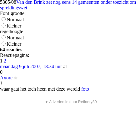
53
05/08
Van den Brink zet nog eens 14 gemeenten onder toezicht om
spreidingswet
Font-grootte:
Normaal
Kleiner
regelhoogte :
Normaal
Kleiner
64 reacties
Reactiepagina:
1
2
maandag 9 juli 2007, 18:34 uur
#1
0
Axore
J
waar gaat het toch heen met deze wereld
foto
▼ Advertentie door Refinery89