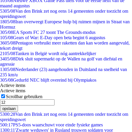
1
05/08
Nieuwe XBOX Game Pass titels voor de eerste helft van de
maand augustus
53
05/08
Van den Brink zet nog eens 14 gemeenten onder toezicht om
spreidingswet
18
05/08
Iran overweegt Europese hulp bij ruimen mijnen in Straat van
Hormuz
3
05/08
EA Sports FC 27 toont The Grounds-modus
1
05/08
Gears of War: E-Day open beta begint 6 augustus
36
05/08
Pentagon verbruikt meer raketten dan kan worden aangevuld,
tekort dreigt
21
05/08
Tanken in België wordt nóg aantrekkelijker
34
05/08
Dirk sluit supermarkt op de Wallen na golf van diefstal en
agressie
13
05/08
Nederlander (23) aangehouden in Duitsland na snelheid van
235 km/u
3
05/08
Gedurfd NEC blijft overeind bij Olympiakos
Actieve items
Actieve items
Scrollbar gebruiken
opslaan
53
00:28
Van den Brink zet nog eens 14 gemeenten onder toezicht om
spreidingswet
5
00:17
PS5-doos waarschuwt voor einde fysieke games
13
00:11
'Zwarte weduwes' in Rusland trouwen soldaten voor