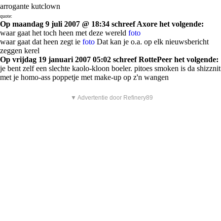
arrogante kutclown
quote:
Op maandag 9 juli 2007 @ 18:34 schreef Axore het volgende:
waar gaat het toch heen met deze wereld
foto
waar gaat dat heen zegt ie
foto
Dat kan je o.a. op elk nieuwsbericht
zeggen kerel
Op vrijdag 19 januari 2007 05:02 schreef RottePeer het volgende:
je bent zelf een slechte kaolo-kloon boeler. pitoes smoken is da shizznit
met je homo-ass poppetje met make-up op z'n wangen
▼ Advertentie door Refinery89