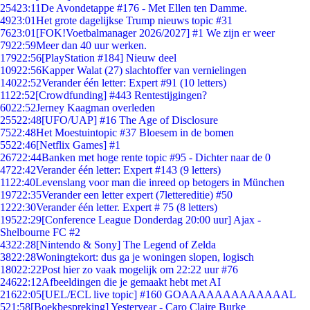
254
23:11
De Avondetappe #176 - Met Ellen ten Damme.
49
23:01
Het grote dagelijkse Trump nieuws topic #31
76
23:01
[FOK!Voetbalmanager 2026/2027] #1 We zijn er weer
79
22:59
Meer dan 40 uur werken.
179
22:56
[PlayStation #184] Nieuw deel
109
22:56
Kapper Walat (27) slachtoffer van vernielingen
140
22:52
Verander één letter: Expert #91 (10 letters)
11
22:52
[Crowdfunding] #443 Rentestijgingen?
60
22:52
Jerney Kaagman overleden
255
22:48
[UFO/UAP] #16 The Age of Disclosure
75
22:48
Het Moestuintopic #37 Bloesem in de bomen
55
22:46
[Netflix Games] #1
267
22:44
Banken met hoge rente topic #95 - Dichter naar de 0
47
22:42
Verander één letter: Expert #143 (9 letters)
11
22:40
Levenslang voor man die inreed op betogers in München
197
22:35
Verander een letter expert (7lettereditie) #50
12
22:30
Verander één letter. Expert # 75 (8 letters)
195
22:29
[Conference League Donderdag 20:00 uur] Ajax -
Shelbourne FC #2
43
22:28
[Nintendo & Sony] The Legend of Zelda
38
22:28
Woningtekort: dus ga je woningen slopen, logisch
180
22:22
Post hier zo vaak mogelijk om 22:22 uur #76
246
22:12
Afbeeldingen die je gemaakt hebt met AI
216
22:05
[UEL/ECL live topic] #160 GOAAAAAAAAAAAAAL
5
21:58
[Boekbespreking] Yesteryear - Caro Claire Burke