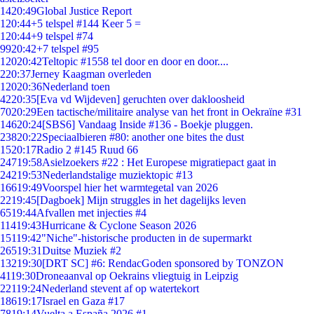
14
20:49
Global Justice Report
1
20:44
+5 telspel #144 Keer 5 =
1
20:44
+9 telspel #74
99
20:42
+7 telspel #95
120
20:42
Teltopic #1558 tel door en door en door....
2
20:37
Jerney Kaagman overleden
120
20:36
Nederland toen
42
20:35
[Eva vd Wijdeven] geruchten over dakloosheid
70
20:29
Een tactische/militaire analyse van het front in Oekraïne #31
146
20:24
[SBS6] Vandaag Inside #136 - Boekje pluggen.
238
20:22
Speciaalbieren #80: another one bites the dust
15
20:17
Radio 2 #145 Ruud 66
247
19:58
Asielzoekers #22 : Het Europese migratiepact gaat in
242
19:53
Nederlandstalige muziektopic #13
166
19:49
Voorspel hier het warmtegetal van 2026
22
19:45
[Dagboek] Mijn struggles in het dagelijks leven
65
19:44
Afvallen met injecties #4
114
19:43
Hurricane & Cyclone Season 2026
151
19:42
"Niche"-historische producten in de supermarkt
265
19:31
Duitse Muziek #2
132
19:30
[DRT SC] #6: RendacGoden sponsored by TONZON
41
19:30
Droneaanval op Oekrains vliegtuig in Leipzig
221
19:24
Nederland stevent af op watertekort
186
19:17
Israel en Gaza #17
78
19:14
Vuelta a España 2026 #1