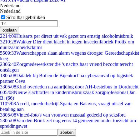
Nederland
Nederland
Scrollbar gebruiken
opslaan
22
14:09
Huisarts per direct uit vak gezet om ernstig alcoholmisbruik
32
10:28
Wakker Dier dient klacht in tegen insectenfabriek Protix om
duurzaamheidsclaims
55
09:33
Waterschappen slaan alarm wegens droogte: Gereedschapskist
leeg
23
06:40
Zorgmedewerkster die 's nachts haar vriend bezocht terecht
ontslagen
18
05/08
Datalek bij Bol en de Bijenkorf na cyberaanval op logistiek
partner Ceva
33
05/08
Kind overleden na aanrijding door AH-bestelbus in Dordrecht
6
05/08
Nieuw slachtoffer in kindermisbruikzaak zorgprofessional Jan
B. (66)
11
05/08
Accell, moederbedrijf Sparta en Batavus, vraagt uitstel van
betaling aan
38
05/08
Vinted-foto's van vrouwen massaal gedeeld op seksfora
53
05/08
Van den Brink zet nog eens 14 gemeenten onder toezicht om
spreidingswet