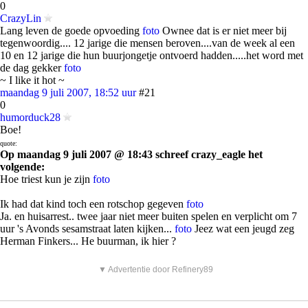
0
CrazyLin
Lang leven de goede opvoeding
foto
Ownee dat is er niet meer bij
tegenwoordig.... 12 jarige die mensen beroven....van de week al een
10 en 12 jarige die hun buurjongetje ontvoerd hadden.....het word met
de dag gekker
foto
~ I like it hot ~
maandag 9 juli 2007, 18:52 uur
#21
0
humorduck28
Boe!
quote:
Op maandag 9 juli 2007 @ 18:43 schreef crazy_eagle het
volgende:
Hoe triest kun je zijn
foto
Ik had dat kind toch een rotschop gegeven
foto
Ja. en huisarrest.. twee jaar niet meer buiten spelen en verplicht om 7
uur 's Avonds sesamstraat laten kijken...
foto
Jeez wat een jeugd zeg
Herman Finkers... He buurman, ik hier ?
▼ Advertentie door Refinery89