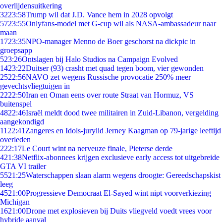
overlijdensuitkering
32
23:58
Trump wil dat J.D. Vance hem in 2028 opvolgt
57
23:55
Onlyfans-model met G-cup wil als NASA-ambassadeur naar
maan
17
23:35
NPO-manager Menno de Boer geschorst na dickpic in
groepsapp
5
23:26
Ontslagen bij Halo Studios na Campaign Evolved
14
23:22
Duitser (93) crasht met quad tegen boom, vier gewonden
25
22:56
NAVO zet wegens Russische provocatie 250% meer
gevechtsvliegtuigen in
22
22:50
Iran en Oman eens over route Straat van Hormuz, VS
buitenspel
48
22:46
Israël meldt dood twee militairen in Zuid-Libanon, vergelding
aangekondigd
11
22:41
Zangeres en Idols-jurylid Jerney Kaagman op 79-jarige leeftijd
overleden
2
22:17
Le Court wint na nerveuze finale, Pieterse derde
4
21:38
Netflix-abonnees krijgen exclusieve early access tot uitgebreide
GTA VI trailer
55
21:25
Waterschappen slaan alarm wegens droogte: Gereedschapskist
leeg
45
21:00
Progressieve Democraat El-Sayed wint nipt voorverkiezing
Michigan
16
21:00
Drone met explosieven bij Duits vliegveld voedt vrees voor
hybride aanval