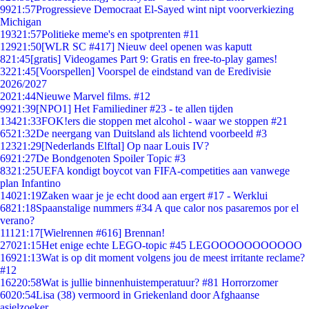
99
21:57
Progressieve Democraat El-Sayed wint nipt voorverkiezing
Michigan
193
21:57
Politieke meme's en spotprenten #11
129
21:50
[WLR SC #417] Nieuw deel openen was kaputt
8
21:45
[gratis] Videogames Part 9: Gratis en free-to-play games!
32
21:45
[Voorspellen] Voorspel de eindstand van de Eredivisie
2026/2027
20
21:44
Nieuwe Marvel films. #12
99
21:39
[NPO1] Het Familiediner #23 - te allen tijden
134
21:33
FOK!ers die stoppen met alcohol - waar we stoppen #21
65
21:32
De neergang van Duitsland als lichtend voorbeeld #3
123
21:29
[Nederlands Elftal] Op naar Louis IV?
69
21:27
De Bondgenoten Spoiler Topic #3
83
21:25
UEFA kondigt boycot van FIFA-competities aan vanwege
plan Infantino
140
21:19
Zaken waar je je echt dood aan ergert #17 - Werklui
68
21:18
Spaanstalige nummers #34 A que calor nos pasaremos por el
verano?
111
21:17
[Wielrennen #616] Brennan!
270
21:15
Het enige echte LEGO-topic #45 LEGOOOOOOOOOOO
169
21:13
Wat is op dit moment volgens jou de meest irritante reclame?
#12
162
20:58
Wat is jullie binnenhuistemperatuur? #81 Horrorzomer
60
20:54
Lisa (38) vermoord in Griekenland door Afghaanse
asielzoeker