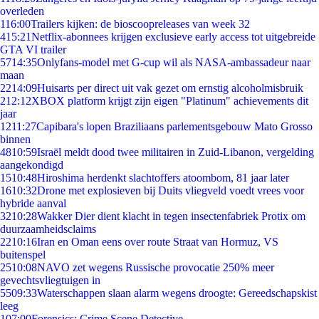
overleden
1
16:00
Trailers kijken: de bioscoopreleases van week 32
4
15:21
Netflix-abonnees krijgen exclusieve early access tot uitgebreide
GTA VI trailer
57
14:35
Onlyfans-model met G-cup wil als NASA-ambassadeur naar
maan
22
14:09
Huisarts per direct uit vak gezet om ernstig alcoholmisbruik
2
12:12
XBOX platform krijgt zijn eigen "Platinum" achievements dit
jaar
12
11:27
Capibara's lopen Braziliaans parlementsgebouw Mato Grosso
binnen
48
10:59
Israël meldt dood twee militairen in Zuid-Libanon, vergelding
aangekondigd
15
10:48
Hiroshima herdenkt slachtoffers atoombom, 81 jaar later
16
10:32
Drone met explosieven bij Duits vliegveld voedt vrees voor
hybride aanval
32
10:28
Wakker Dier dient klacht in tegen insectenfabriek Protix om
duurzaamheidsclaims
22
10:16
Iran en Oman eens over route Straat van Hormuz, VS
buitenspel
25
10:08
NAVO zet wegens Russische provocatie 250% meer
gevechtsvliegtuigen in
55
09:33
Waterschappen slaan alarm wegens droogte: Gereedschapskist
leeg
1
07:00
Forensics: Crime Scene Detective