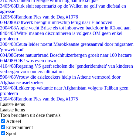
21
05/08
Tanken in België wordt nóg aantrekkelijker
34
05/08
Dirk sluit supermarkt op de Wallen na golf van diefstal en
agressie
12
05/08
Random Pics van de Dag #1976
6
04/08
Kraftwerk brengt ruimteschip terug naar Eindhoven
20
04/08
Apple vecht Britse eis tot inbouwen backdoor in iCloud aan
84
04/08
'Witte' mannen discrimineren is volgens OM geen enkel
probleem
30
04/08
Ceuta-leider noemt Marokkaanse grensaanval door migranten
'gruweldaad'
6
04/08
Grote natuurbrand Boschhuizerbergen groeit naar 100 hectare
6
04/08
FOK! was even down
41
04/08
Regering VS geeft scholen die 'genderidentiteit' van kinderen
verbergen voor ouders ultimatum
59
04/08
Vrouw die asielzoekers hielp in Athene vermoord door
Afghaanse asielzoeker
25
04/08
Lekker op vakantie naar Afghanistan volgens Taliban geen
probleem
23
04/08
Random Pics van de Dag #1975
Laatste items
Laatste items
Toon berichten uit deze thema's
Actueel
Entertainment
Sport