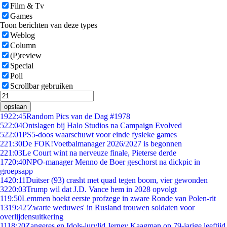
Film & Tv
Games
Toon berichten van deze types
Weblog
Column
(P)review
Special
Poll
Scrollbar gebruiken
opslaan
19
22:45
Random Pics van de Dag #1978
5
22:04
Ontslagen bij Halo Studios na Campaign Evolved
5
22:01
PS5-doos waarschuwt voor einde fysieke games
2
21:30
De FOK!Voetbalmanager 2026/2027 is begonnen
2
21:03
Le Court wint na nerveuze finale, Pieterse derde
17
20:40
NPO-manager Menno de Boer geschorst na dickpic in
groepsapp
14
20:11
Duitser (93) crasht met quad tegen boom, vier gewonden
32
20:03
Trump wil dat J.D. Vance hem in 2028 opvolgt
1
19:50
Lemmen boekt eerste profzege in zware Ronde van Polen-rit
13
19:42
'Zwarte weduwes' in Rusland trouwen soldaten voor
overlijdensuitkering
11
18:20
Zangeres en Idols-jurylid Jerney Kaagman op 79-jarige leeftijd