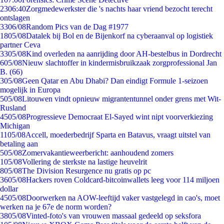
23
06:40
Zorgmedewerkster die 's nachts haar vriend bezocht terecht
ontslagen
33
06/08
Random Pics van de Dag #1977
18
05/08
Datalek bij Bol en de Bijenkorf na cyberaanval op logistiek
partner Ceva
33
05/08
Kind overleden na aanrijding door AH-bestelbus in Dordrecht
6
05/08
Nieuw slachtoffer in kindermisbruikzaak zorgprofessional Jan
B. (66)
3
05/08
Geen Qatar en Abu Dhabi? Dan eindigt Formule 1-seizoen
mogelijk in Europa
5
05/08
Litouwen vindt opnieuw migrantentunnel onder grens met Wit-
Rusland
45
05/08
Progressieve Democraat El-Sayed wint nipt voorverkiezing
Michigan
11
05/08
Accell, moederbedrijf Sparta en Batavus, vraagt uitstel van
betaling aan
5
05/08
Zomervakantieweerbericht: aanhoudend zomers
1
05/08
Vollering de sterkste na lastige heuvelrit
8
05/08
The Division Resurgence nu gratis op pc
36
05/08
Hackers roven Coldcard-bitcoinwallets leeg voor 114 miljoen
dollar
45
05/08
Doorwerken na AOW-leeftijd vaker vastgelegd in cao's, moet
werken na je 67e de norm worden?
38
05/08
Vinted-foto's van vrouwen massaal gedeeld op seksfora