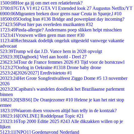
15
00:08
Hoe ga jij om met een relatiebreuk?
37
00:07
GTA VI #12 GTA VI Extended look 27 Augustus Netflix/YT
69
00:06
Migranten breken door grens naar Ceuta in Spanje,l #10
185
00:05
Oorlog Iran #136 Bridge and powerplant day incoming?
274
23:56
Post hier pas overleden muzikanten #32
17
23:49
Pinda-allergie? Andermans poep slikken helpt misschien
15
23:41
Vrouwen willen geen man meer #30
11
23:40
Rechtszaak dodelijk ongeluk uitgesteld vanwege vakantie
advocaat
5
23:39
Trump wil dat J.D. Vance hem in 2028 opvolgt
259
23:39
[Dagboek] Veel aan hoofd - Deel 27
236
23:34
Tour de France femmes 2026 #3 Tijd voor de borstcrawl
51
23:27
Oorlog in Oekraïne #1318 Drone baby drone
25
23:24
[2026/2027] Eredivisietoto #1
203
23:24
Het Grote Songfestivalfeest Ziggo Dome #5 13 november
2026
20
23:23
Capibara's wandelen doodleuk het Braziliaanse parlement
binnen
188
23:20
[SBS6] De Oranjezomer #10 Helene je kan het niet stop
ermee
18
23:19
Waarom doen vrouwen altijd hun telly in de kontzak?
180
23:16
[ONLINE] Roddelpraat Topic #21
233
23:16
Top 2000 Editie 2025 #243 Alle dikzakken willen op je
lijken
51
23:11
[NPO1] Goedenavond Nederland