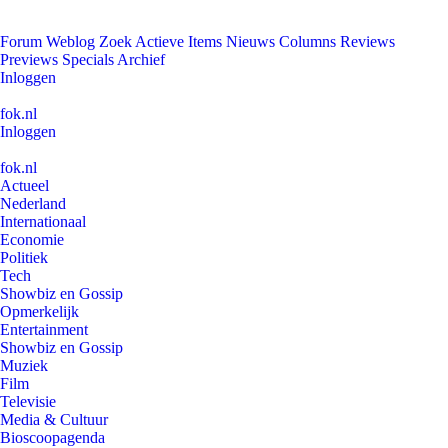
Forum
Weblog
Zoek
Actieve Items
Nieuws
Columns
Reviews
Previews
Specials
Archief
Inloggen
fok.nl
Inloggen
fok.nl
Actueel
Nederland
Internationaal
Economie
Politiek
Tech
Showbiz en Gossip
Opmerkelijk
Entertainment
Showbiz en Gossip
Muziek
Film
Televisie
Media & Cultuur
Bioscoopagenda