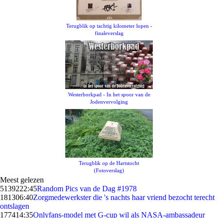
Terugblik op tachtig kilometer lopen -
finaleverslag
Westerborkpad - In het spoor van de
Jodenvervolging
Terugblik op de Hartstocht
(Fotoverslag)
Meest gelezen
51392
22:45
Random Pics van de Dag #1978
1813
06:40
Zorgmedewerkster die 's nachts haar vriend bezocht terecht
ontslagen
1774
14:35
Onlyfans-model met G-cup wil als NASA-ambassadeur