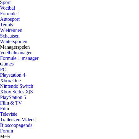
Sport
Voetbal
Formule 1
Autosport
Tennis
Wielrennen
Schaatsen
Wintersporten
Managerspelen
Voetbalmanager
Formule 1-manager
Games
PC
Playstation 4
Xbox One
Nintendo Switch
Xbox Series X|S
PlayStation 5
Film & TV
Film
Televisie
Trailers en Videos
Bioscoopagenda
Forum
Meer