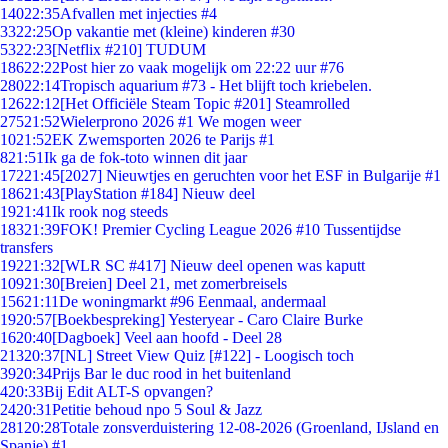
140
22:35
Afvallen met injecties #4
33
22:25
Op vakantie met (kleine) kinderen #30
53
22:23
[Netflix #210] TUDUM
186
22:22
Post hier zo vaak mogelijk om 22:22 uur #76
280
22:14
Tropisch aquarium #73 - Het blijft toch kriebelen.
126
22:12
[Het Officiële Steam Topic #201] Steamrolled
275
21:52
Wielerprono 2026 #1 We mogen weer
10
21:52
EK Zwemsporten 2026 te Parijs #1
8
21:51
Ik ga de fok-toto winnen dit jaar
172
21:45
[2027] Nieuwtjes en geruchten voor het ESF in Bulgarije #1
186
21:43
[PlayStation #184] Nieuw deel
19
21:41
Ik rook nog steeds
183
21:39
FOK! Premier Cycling League 2026 #10 Tussentijdse
transfers
192
21:32
[WLR SC #417] Nieuw deel openen was kaputt
109
21:30
[Breien] Deel 21, met zomerbreisels
156
21:11
De woningmarkt #96 Eenmaal, andermaal
19
20:57
[Boekbespreking] Yesteryear - Caro Claire Burke
16
20:40
[Dagboek] Veel aan hoofd - Deel 28
213
20:37
[NL] Street View Quiz [#122] - Loogisch toch
39
20:34
Prijs Bar le duc rood in het buitenland
4
20:33
Bij Edit ALT-S opvangen?
24
20:31
Petitie behoud npo 5 Soul & Jazz
281
20:28
Totale zonsverduistering 12-08-2026 (Groenland, IJsland en
Spanje) #1