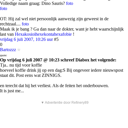
Volledige naam graag: Dino Sauris?
foto
foto
OT: Hij zal wel niet persoonlijk aanwezig zijn geweest in de
rechtzaal....
foto
Maak ik je bang ? Ga dan naar de dokter, want je hebt waarschijnlijk
last van
Hexakosioihexekontahexafobie
!
vrijdag 6 juli 2007, 10:26 uur
#5
0
Bartozzz
quote:
Op vrijdag 6 juli 2007 @ 10:23 schreef Diabox het volgende:
Tja.. nu tijd voor koffie
hoeveel koffie drink jij op een dag:S Bij ongeveer iedere nieuwspost
staat dit. Post eens wat ZINNIGS.
en terecht dat hij het verliest. Als de feiten het onderbouwen.
It is just me...
▼ Advertentie door Refinery89