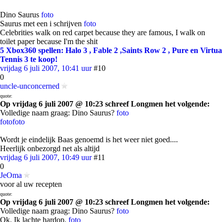
Dino Saurus
foto
Saurus met een i schrijven
foto
Celebrities walk on red carpet because they are famous, I walk on
toilet paper because I'm the shit
5 Xbox360 spellen: Halo 3 , Fable 2 ,Saints Row 2 , Pure en Virtua
Tennis 3 te koop!
vrijdag 6 juli 2007, 10:41 uur
#10
0
uncle-unconcerned
quote:
Op vrijdag 6 juli 2007 @ 10:23 schreef Longmen het volgende:
Volledige naam graag: Dino Saurus?
foto
foto
foto
Wordt je eindelijk Baas genoemd is het weer niet goed....
Heerlijk onbezorgd net als altijd
vrijdag 6 juli 2007, 10:49 uur
#11
0
JeOma
voor al uw recepten
quote:
Op vrijdag 6 juli 2007 @ 10:23 schreef Longmen het volgende:
Volledige naam graag: Dino Saurus?
foto
Ok. Ik lachte hardop.
foto