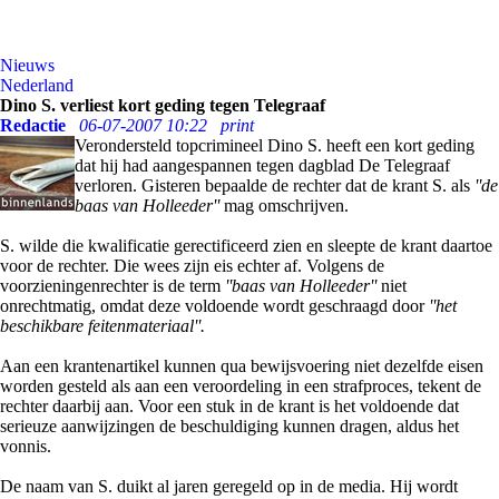
Nieuws
Nederland
Dino S. verliest kort geding tegen Telegraaf
Redactie
06-07-2007 10:22
print
Verondersteld topcrimineel Dino S. heeft een kort geding
dat hij had aangespannen tegen dagblad De Telegraaf
verloren. Gisteren bepaalde de rechter dat de krant S. als
''de
baas van Holleeder''
mag omschrijven.
S. wilde die kwalificatie gerectificeerd zien en sleepte de krant daartoe
voor de rechter. Die wees zijn eis echter af. Volgens de
voorzieningenrechter is de term
''baas van Holleeder''
niet
onrechtmatig, omdat deze voldoende wordt geschraagd door
''het
beschikbare feitenmateriaal''.
Aan een krantenartikel kunnen qua bewijsvoering niet dezelfde eisen
worden gesteld als aan een veroordeling in een strafproces, tekent de
rechter daarbij aan. Voor een stuk in de krant is het voldoende dat
serieuze aanwijzingen de beschuldiging kunnen dragen, aldus het
vonnis.
De naam van S. duikt al jaren geregeld op in de media. Hij wordt