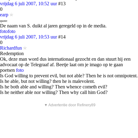
vrijdag 6 juli 2007, 10:52 uur
#13
0
earp
quote:
De naam van S. duikt al jaren geregeld op in de media.
foto
foto
vrijdag 6 juli 2007, 10:53 uur
#14
0
Richardfun
Redemption
Ok, deze man word dus internationaal gezocht en dan stuurt hij een
advocaat op de Telegraaf af. Beetje laat om je imago op te gaan
poetsen
foto
Is God willing to prevent evil, but not able? Then he is not omnipotent.
Is he able, but not willing? then he is malevolent.
Is he both able and willing? Then whence cometh evil?
Is he neither able nor willing? Then why call him God?
▼ Advertentie door Refinery89