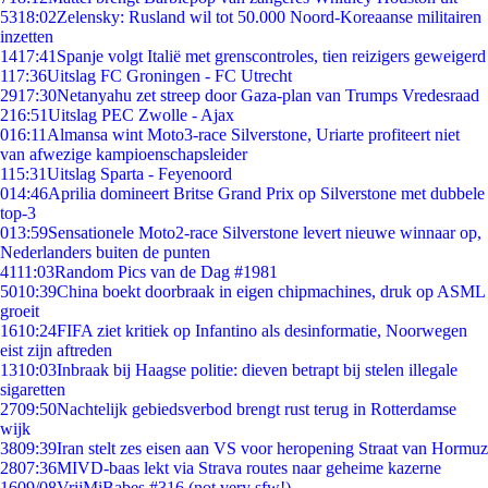
53
18:02
Zelensky: Rusland wil tot 50.000 Noord-Koreaanse militairen
inzetten
14
17:41
Spanje volgt Italië met grenscontroles, tien reizigers geweigerd
1
17:36
Uitslag FC Groningen - FC Utrecht
29
17:30
Netanyahu zet streep door Gaza-plan van Trumps Vredesraad
2
16:51
Uitslag PEC Zwolle - Ajax
0
16:11
Almansa wint Moto3-race Silverstone, Uriarte profiteert niet
van afwezige kampioenschapsleider
1
15:31
Uitslag Sparta - Feyenoord
0
14:46
Aprilia domineert Britse Grand Prix op Silverstone met dubbele
top-3
0
13:59
Sensationele Moto2-race Silverstone levert nieuwe winnaar op,
Nederlanders buiten de punten
41
11:03
Random Pics van de Dag #1981
50
10:39
China boekt doorbraak in eigen chipmachines, druk op ASML
groeit
16
10:24
FIFA ziet kritiek op Infantino als desinformatie, Noorwegen
eist zijn aftreden
13
10:03
Inbraak bij Haagse politie: dieven betrapt bij stelen illegale
sigaretten
27
09:50
Nachtelijk gebiedsverbod brengt rust terug in Rotterdamse
wijk
38
09:39
Iran stelt zes eisen aan VS voor heropening Straat van Hormuz
28
07:36
MIVD-baas lekt via Strava routes naar geheime kazerne
16
09/08
VrijMiBabes #316 (not very sfw!)