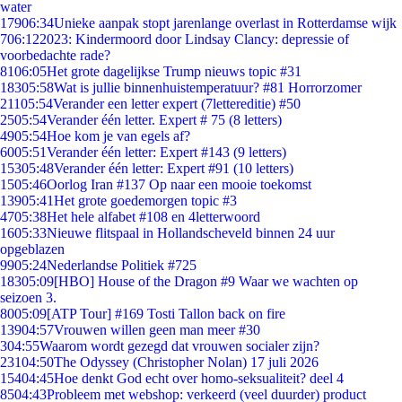
water
179
06:34
Unieke aanpak stopt jarenlange overlast in Rotterdamse wijk
7
06:12
2023: Kindermoord door Lindsay Clancy: depressie of
voorbedachte rade?
81
06:05
Het grote dagelijkse Trump nieuws topic #31
183
05:58
Wat is jullie binnenhuistemperatuur? #81 Horrorzomer
211
05:54
Verander een letter expert (7lettereditie) #50
25
05:54
Verander één letter. Expert # 75 (8 letters)
49
05:54
Hoe kom je van egels af?
60
05:51
Verander één letter: Expert #143 (9 letters)
153
05:48
Verander één letter: Expert #91 (10 letters)
15
05:46
Oorlog Iran #137 Op naar een mooie toekomst
139
05:41
Het grote goedemorgen topic #3
47
05:38
Het hele alfabet #108 en 4letterwoord
16
05:33
Nieuwe flitspaal in Hollandscheveld binnen 24 uur
opgeblazen
99
05:24
Nederlandse Politiek #725
183
05:09
[HBO] House of the Dragon #9 Waar we wachten op
seizoen 3.
80
05:09
[ATP Tour] #169 Tosti Tallon back on fire
139
04:57
Vrouwen willen geen man meer #30
3
04:55
Waarom wordt gezegd dat vrouwen socialer zijn?
231
04:50
The Odyssey (Christopher Nolan) 17 juli 2026
154
04:45
Hoe denkt God echt over homo-seksualiteit? deel 4
85
04:43
Probleem met webshop: verkeerd (veel duurder) product