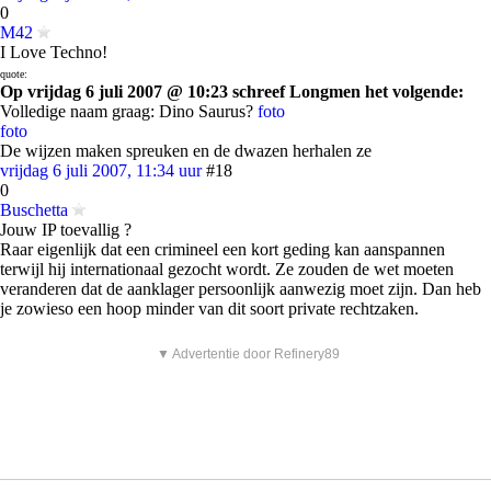
0
M42
I Love Techno!
quote:
Op vrijdag 6 juli 2007 @ 10:23 schreef Longmen het volgende:
Volledige naam graag: Dino Saurus?
foto
foto
De wijzen maken spreuken en de dwazen herhalen ze
vrijdag 6 juli 2007, 11:34 uur
#18
0
Buschetta
Jouw IP toevallig ?
Raar eigenlijk dat een crimineel een kort geding kan aanspannen
terwijl hij internationaal gezocht wordt. Ze zouden de wet moeten
veranderen dat de aanklager persoonlijk aanwezig moet zijn. Dan heb
je zowieso een hoop minder van dit soort private rechtzaken.
▼ Advertentie door Refinery89