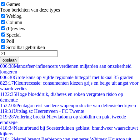
Games
Toon berichten van deze types
Weblog
Column
(P)review
Special
Poll
Scrollbar gebruiken
opslaan
0
06:38
Manosfeer-influencers verdienen miljarden aan onzekerheid
jongeren
0
06:30
Grote kans op vijfde regionale hittegolf met lokaal 35 graden
8
23:17
Kleurrecessie: consumenten kiezen grijs en beige uit angst voor
waardeverlies
11
22:35
Hoge bloeddruk, diabetes en roken vergroten risico op
dementie
15
22:06
Pentagon eist snellere wapenproductie van defensiebedrijven
1
19:31
Uitslag sc Heerenveen - FC Twente
2
19:28
Vollering breekt Niewiadoma op slotklim en pakt tweede
eindzege
4
18:34
Natuurbrand bij Soesterduinen geblust, brandweer waarschuwt
kijkers
7
18:12
Mattel brengt Barbiepop van zangeres Whitney Houston uit