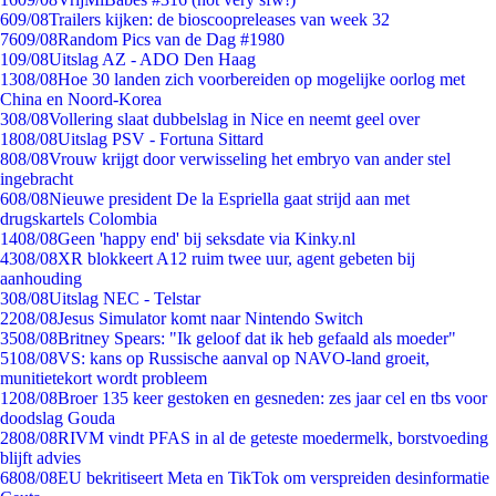
6
09/08
Trailers kijken: de bioscoopreleases van week 32
76
09/08
Random Pics van de Dag #1980
1
09/08
Uitslag AZ - ADO Den Haag
13
08/08
Hoe 30 landen zich voorbereiden op mogelijke oorlog met
China en Noord-Korea
3
08/08
Vollering slaat dubbelslag in Nice en neemt geel over
18
08/08
Uitslag PSV - Fortuna Sittard
8
08/08
Vrouw krijgt door verwisseling het embryo van ander stel
ingebracht
6
08/08
Nieuwe president De la Espriella gaat strijd aan met
drugskartels Colombia
14
08/08
Geen 'happy end' bij seksdate via Kinky.nl
43
08/08
XR blokkeert A12 ruim twee uur, agent gebeten bij
aanhouding
3
08/08
Uitslag NEC - Telstar
22
08/08
Jesus Simulator komt naar Nintendo Switch
35
08/08
Britney Spears: "Ik geloof dat ik heb gefaald als moeder"
51
08/08
VS: kans op Russische aanval op NAVO-land groeit,
munitietekort wordt probleem
12
08/08
Broer 135 keer gestoken en gesneden: zes jaar cel en tbs voor
doodslag Gouda
28
08/08
RIVM vindt PFAS in al de geteste moedermelk, borstvoeding
blijft advies
68
08/08
EU bekritiseert Meta en TikTok om verspreiden desinformatie