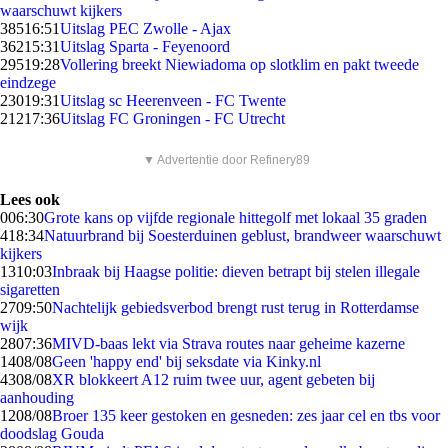
waarschuwt kijkers
385
16:51
Uitslag PEC Zwolle - Ajax
362
15:31
Uitslag Sparta - Feyenoord
295
19:28
Vollering breekt Niewiadoma op slotklim en pakt tweede
eindzege
230
19:31
Uitslag sc Heerenveen - FC Twente
212
17:36
Uitslag FC Groningen - FC Utrecht
▼ Advertentie door Refinery89
Lees ook
0
06:30
Grote kans op vijfde regionale hittegolf met lokaal 35 graden
4
18:34
Natuurbrand bij Soesterduinen geblust, brandweer waarschuwt
kijkers
13
10:03
Inbraak bij Haagse politie: dieven betrapt bij stelen illegale
sigaretten
27
09:50
Nachtelijk gebiedsverbod brengt rust terug in Rotterdamse
wijk
28
07:36
MIVD-baas lekt via Strava routes naar geheime kazerne
14
08/08
Geen 'happy end' bij seksdate via Kinky.nl
43
08/08
XR blokkeert A12 ruim twee uur, agent gebeten bij
aanhouding
12
08/08
Broer 135 keer gestoken en gesneden: zes jaar cel en tbs voor
doodslag Gouda