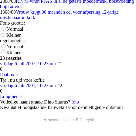
28
08/08
RIVM vindt PFAS in al de geteste moedermelk, borstvoeding
blijft advies
13
08/08
Vrouw krijgt 30 maanden cel voor afpersing 12-jarige
misdienaar in kerk
Font-grootte:
Normaal
Kleiner
regelhoogte :
Normaal
Kleiner
23 reacties
vrijdag 6 juli 2007, 10:23 uur
#1
0
Diabox
Tja.. nu tijd voor koffie
vrijdag 6 juli 2007, 10:23 uur
#2
0
Longmen
Volledige naam graag: Dino Saurus?
foto
Kwalitatief hoogstaande flauwekul voor de intelligente onbenul!
▼ Advertentie door Refinery89