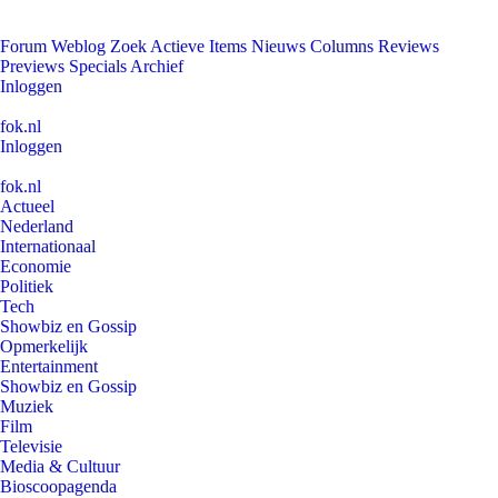
Forum
Weblog
Zoek
Actieve Items
Nieuws
Columns
Reviews
Previews
Specials
Archief
Inloggen
fok.nl
Inloggen
fok.nl
Actueel
Nederland
Internationaal
Economie
Politiek
Tech
Showbiz en Gossip
Opmerkelijk
Entertainment
Showbiz en Gossip
Muziek
Film
Televisie
Media & Cultuur
Bioscoopagenda