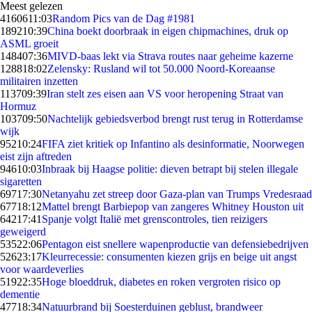
Meest gelezen
41606
11:03
Random Pics van de Dag #1981
1892
10:39
China boekt doorbraak in eigen chipmachines, druk op
ASML groeit
1484
07:36
MIVD-baas lekt via Strava routes naar geheime kazerne
1288
18:02
Zelensky: Rusland wil tot 50.000 Noord-Koreaanse
militairen inzetten
1137
09:39
Iran stelt zes eisen aan VS voor heropening Straat van
Hormuz
1037
09:50
Nachtelijk gebiedsverbod brengt rust terug in Rotterdamse
wijk
952
10:24
FIFA ziet kritiek op Infantino als desinformatie, Noorwegen
eist zijn aftreden
946
10:03
Inbraak bij Haagse politie: dieven betrapt bij stelen illegale
sigaretten
697
17:30
Netanyahu zet streep door Gaza-plan van Trumps Vredesraad
677
18:12
Mattel brengt Barbiepop van zangeres Whitney Houston uit
642
17:41
Spanje volgt Italië met grenscontroles, tien reizigers
geweigerd
535
22:06
Pentagon eist snellere wapenproductie van defensiebedrijven
526
23:17
Kleurrecessie: consumenten kiezen grijs en beige uit angst
voor waardeverlies
519
22:35
Hoge bloeddruk, diabetes en roken vergroten risico op
dementie
477
18:34
Natuurbrand bij Soesterduinen geblust, brandweer