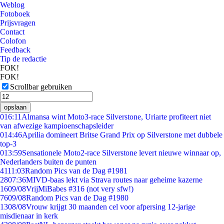
Weblog
Fotoboek
Prijsvragen
Contact
Colofon
Feedback
Tip de redactie
FOK!
FOK!
Scrollbar gebruiken
opslaan
0
16:11
Almansa wint Moto3-race Silverstone, Uriarte profiteert niet
van afwezige kampioenschapsleider
0
14:46
Aprilia domineert Britse Grand Prix op Silverstone met dubbele
top-3
0
13:59
Sensationele Moto2-race Silverstone levert nieuwe winnaar op,
Nederlanders buiten de punten
41
11:03
Random Pics van de Dag #1981
28
07:36
MIVD-baas lekt via Strava routes naar geheime kazerne
16
09/08
VrijMiBabes #316 (not very sfw!)
76
09/08
Random Pics van de Dag #1980
13
08/08
Vrouw krijgt 30 maanden cel voor afpersing 12-jarige
misdienaar in kerk