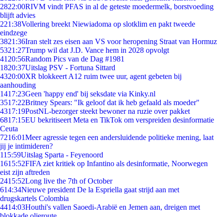
28
22:00
RIVM vindt PFAS in al de geteste moedermelk, borstvoeding
blijft advies
2
21:38
Vollering breekt Niewiadoma op slotklim en pakt tweede
eindzege
38
21:36
Iran stelt zes eisen aan VS voor heropening Straat van Hormuz
53
21:27
Trump wil dat J.D. Vance hem in 2028 opvolgt
41
20:56
Random Pics van de Dag #1981
18
20:37
Uitslag PSV - Fortuna Sittard
43
20:00
XR blokkeert A12 ruim twee uur, agent gebeten bij
aanhouding
14
17:23
Geen 'happy end' bij seksdate via Kinky.nl
35
17:22
Britney Spears: "Ik geloof dat ik heb gefaald als moeder"
43
17:19
PostNL-bezorger steekt bewoner na ruzie over pakket
68
17:15
EU bekritiseert Meta en TikTok om verspreiden desinformatie
Ceuta
72
16:01
Meer agressie tegen een andersluidende politieke mening, laat
jij je intimideren?
1
15:59
Uitslag Sparta - Feyenoord
16
15:52
FIFA ziet kritiek op Infantino als desinformatie, Noorwegen
eist zijn aftreden
24
15:52
Long live the 7th of October
6
14:34
Nieuwe president De la Espriella gaat strijd aan met
drugskartels Colombia
44
14:03
Houthi's vallen Saoedi-Arabië en Jemen aan, dreigen met
blokkade olieroute