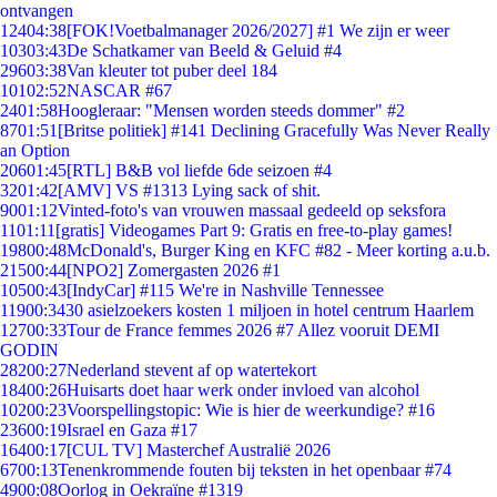
ontvangen
124
04:38
[FOK!Voetbalmanager 2026/2027] #1 We zijn er weer
103
03:43
De Schatkamer van Beeld & Geluid #4
296
03:38
Van kleuter tot puber deel 184
101
02:52
NASCAR #67
24
01:58
Hoogleraar: "Mensen worden steeds dommer" #2
87
01:51
[Britse politiek] #141 Declining Gracefully Was Never Really
an Option
206
01:45
[RTL] B&B vol liefde 6de seizoen #4
32
01:42
[AMV] VS #1313 Lying sack of shit.
90
01:12
Vinted-foto's van vrouwen massaal gedeeld op seksfora
11
01:11
[gratis] Videogames Part 9: Gratis en free-to-play games!
198
00:48
McDonald's, Burger King en KFC #82 - Meer korting a.u.b.
215
00:44
[NPO2] Zomergasten 2026 #1
105
00:43
[IndyCar] #115 We're in Nashville Tennessee
119
00:34
30 asielzoekers kosten 1 miljoen in hotel centrum Haarlem
127
00:33
Tour de France femmes 2026 #7 Allez vooruit DEMI
GODIN
282
00:27
Nederland stevent af op watertekort
184
00:26
Huisarts doet haar werk onder invloed van alcohol
102
00:23
Voorspellingstopic: Wie is hier de weerkundige? #16
236
00:19
Israel en Gaza #17
164
00:17
[CUL TV] Masterchef Australië 2026
67
00:13
Tenenkrommende fouten bij teksten in het openbaar #74
49
00:08
Oorlog in Oekraïne #1319