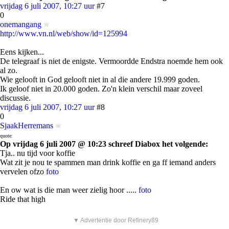
vrijdag 6 juli 2007, 10:27 uur
#7
0
onemangang
http://www.vn.nl/web/show/id=125994
Eens kijken...
De telegraaf is niet de enigste. Vermoordde Endstra noemde hem ook
al zo.
Wie gelooft in God gelooft niet in al die andere 19.999 goden.
Ik geloof niet in 20.000 goden. Zo'n klein verschil maar zoveel
discussie.
vrijdag 6 juli 2007, 10:27 uur
#8
0
SjaakHerremans
quote:
Op vrijdag 6 juli 2007 @ 10:23 schreef Diabox het volgende:
Tja.. nu tijd voor koffie
Wat zit je nou te spammen man drink koffie en ga ff iemand anders
vervelen ofzo
foto
En ow wat is die man weer zielig hoor .....
foto
Ride that high
▼ Advertentie door Refinery89