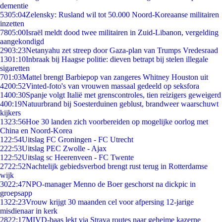
dementie
53
05:04
Zelensky: Rusland wil tot 50.000 Noord-Koreaanse militairen
inzetten
78
05:00
Israël meldt dood twee militairen in Zuid-Libanon, vergelding
aangekondigd
29
03:23
Netanyahu zet streep door Gaza-plan van Trumps Vredesraad
13
01:10
Inbraak bij Haagse politie: dieven betrapt bij stelen illegale
sigaretten
7
01:03
Mattel brengt Barbiepop van zangeres Whitney Houston uit
42
00:52
Vinted-foto's van vrouwen massaal gedeeld op seksfora
14
00:30
Spanje volgt Italië met grenscontroles, tien reizigers geweigerd
4
00:19
Natuurbrand bij Soesterduinen geblust, brandweer waarschuwt
kijkers
13
23:56
Hoe 30 landen zich voorbereiden op mogelijke oorlog met
China en Noord-Korea
1
22:54
Uitslag FC Groningen - FC Utrecht
2
22:53
Uitslag PEC Zwolle - Ajax
1
22:52
Uitslag sc Heerenveen - FC Twente
27
22:52
Nachtelijk gebiedsverbod brengt rust terug in Rotterdamse
wijk
30
22:47
NPO-manager Menno de Boer geschorst na dickpic in
groepsapp
13
22:23
Vrouw krijgt 30 maanden cel voor afpersing 12-jarige
misdienaar in kerk
28
22:17
MIVD-baas lekt via Strava routes naar geheime kazerne