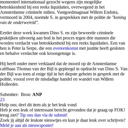
momenteel internationaal gezocht wegens zijn mogelijke
betrokkenheid bij een reeks liquidaties, overwegend in het
Amsterdamse criminele milieu. Vastgoedmagnaat Willem Endstra,
vermoord in 2004, noemde S. in gesprekken met de politie de
''koning
van de onderwereld''
.
Eerder deze week kwamen Dino S. en zijn beweerde criminele
praktijken uitvoerig aan bod in het proces tegen drie mannen die
worden verdacht van betrokkenheid bij een reeks liquidaties. Een van
hen is Peter la Serpe, die een
overeenkomst
met justitie heeft gesloten
en behalve verdachte ook kroongetuige is.
Hij heeft onder meer verklaard dat de moord op de Amsterdamse
cafébaas Thomas van der Bijl is gepleegd in opdracht van Dino S. Van
der Bijl was toen al enige tijd in het diepste geheim in gesprek met de
politie, vooral over de misdadige handel en wandel van Willem
Holleeder.
Submitter:
Bron:
ANP
23
Help ons; deel dit item als je het leuk vond
Heb je een leuk of interessant bericht gevonden dat je graag op FOK!
terug ziet?
Tip ons dan via de submit!
Zoek jij altijd de leukste nieuwtjes en kun je daar leuk over schrijven?
Meld je aan als nieuwsposter!