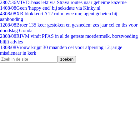
28
07:36
MIVD-baas lekt via Strava routes naar geheime kazerne
14
08/08
Geen 'happy end' bij seksdate via Kinky.nl
43
08/08
XR blokkeert A12 ruim twee uur, agent gebeten bij
aanhouding
12
08/08
Broer 135 keer gestoken en gesneden: zes jaar cel en tbs voor
doodslag Gouda
28
08/08
RIVM vindt PFAS in al de geteste moedermelk, borstvoeding
blijft advies
13
08/08
Vrouw krijgt 30 maanden cel voor afpersing 12-jarige
misdienaar in kerk