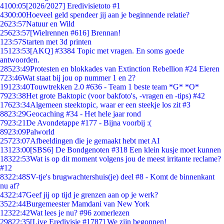
41
00:05
[2026/2027] Eredivisietoto #1
43
00:00
Hoeveel geld spendeer jij aan je beginnende relatie?
26
23:57
Natuur en Wild
256
23:57
[Wielrennen #616] Brennan!
1
23:57
Starten met 3d printen
151
23:53
[AKQ] #3384 Topic met vragen. En soms goede
antwoorden.
285
23:49
Protesten en blokkades van Extinction Rebellion #24 Eieren
7
23:46
Wat staat bij jou op nummer 1 en 2?
191
23:40
Touwtrekken 2.0 #636 - Team 1 beste team *G* *O*
79
23:38
Het grote Baktopic (voor bakfoto's, -vragen en -tips) #42
176
23:34
Algemeen steektopic, waar er een steekje los zit #3
88
23:29
Geocaching #34 - Het hele jaar rond
79
23:21
De Avondetappe #177 - Bijna voorbij :(
89
23:09
Palworld
257
23:07
Afbeeldingen die je gemaakt hebt met AI
131
23:00
[SBS6] De Bondgenoten #318 Een klein kusje moet kunnen
183
22:53
Wat is op dit moment volgens jou de meest irritante reclame?
#12
83
22:48
SV-tje's brugwachtershuis(je) deel #8 - Komt de binnenkant
nu af?
43
22:47
Geef jij op tijd je grenzen aan op je werk?
35
22:44
Burgemeester Mamdani van New York
123
22:42
Wat lees je nu? #96 zomerlezen
298
22:35
[Live Eredivisie #1787] We zijn begonnen!