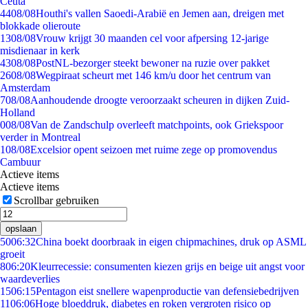
Ceuta
44
08/08
Houthi's vallen Saoedi-Arabië en Jemen aan, dreigen met
blokkade olieroute
13
08/08
Vrouw krijgt 30 maanden cel voor afpersing 12-jarige
misdienaar in kerk
43
08/08
PostNL-bezorger steekt bewoner na ruzie over pakket
26
08/08
Wegpiraat scheurt met 146 km/u door het centrum van
Amsterdam
7
08/08
Aanhoudende droogte veroorzaakt scheuren in dijken Zuid-
Holland
0
08/08
Van de Zandschulp overleeft matchpoints, ook Griekspoor
verder in Montreal
1
08/08
Excelsior opent seizoen met ruime zege op promovendus
Cambuur
Actieve items
Actieve items
Scrollbar gebruiken
opslaan
50
06:32
China boekt doorbraak in eigen chipmachines, druk op ASML
groeit
8
06:20
Kleurrecessie: consumenten kiezen grijs en beige uit angst voor
waardeverlies
15
06:15
Pentagon eist snellere wapenproductie van defensiebedrijven
11
06:06
Hoge bloeddruk, diabetes en roken vergroten risico op