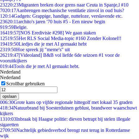
232
20:23
Migranten breken door grens naar Ceuta in Spanje,l #10
70
20:17
Aanbrengen mechanische ventilatie zinvol in oud huis?
1
20:14
Gadgets: Grappige, handige, nutteloze, verslavende etc.
236
20:11
archito's jaren '70 huis #5 - Een nieuw begin
9
19:59
Belgie.
164
19:57
[NOS Eredivisie #298] We gaan staken
125
19:55
Het RLS Social Media-topic #160 Zonder Kolonel!!
194
19:50
Liedjes die je met AI gemaakt hebt
23
19:50
Hoe spreek jij "meme's" uit
262
19:47
[Videoland] B&B vol liefde 6de seizoen #1 voor de
vooruitkijkers
0
19:44
Tools die je met AI gemaakt hebt.
Nederland
Nederland
Scrollbar gebruiken
opslaan
0
06:30
Grote kans op vijfde regionale hittegolf met lokaal 35 graden
4
18:34
Natuurbrand bij Soesterduinen geblust, brandweer waarschuwt
kijkers
13
10:03
Inbraak bij Haagse politie: dieven betrapt bij stelen illegale
sigaretten
27
09:50
Nachtelijk gebiedsverbod brengt rust terug in Rotterdamse
wijk