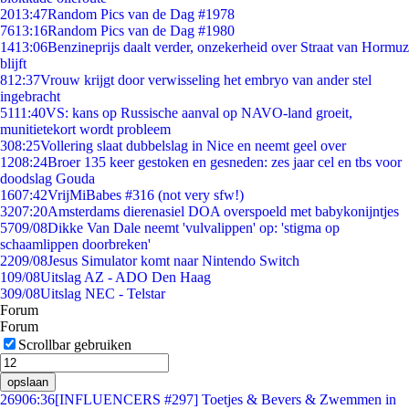
20
13:47
Random Pics van de Dag #1978
76
13:16
Random Pics van de Dag #1980
14
13:06
Benzineprijs daalt verder, onzekerheid over Straat van Hormuz
blijft
8
12:37
Vrouw krijgt door verwisseling het embryo van ander stel
ingebracht
51
11:40
VS: kans op Russische aanval op NAVO-land groeit,
munitietekort wordt probleem
3
08:25
Vollering slaat dubbelslag in Nice en neemt geel over
12
08:24
Broer 135 keer gestoken en gesneden: zes jaar cel en tbs voor
doodslag Gouda
16
07:42
VrijMiBabes #316 (not very sfw!)
32
07:20
Amsterdams dierenasiel DOA overspoeld met babykonijntjes
57
09/08
Dikke Van Dale neemt 'vulvalippen' op: 'stigma op
schaamlippen doorbreken'
22
09/08
Jesus Simulator komt naar Nintendo Switch
1
09/08
Uitslag AZ - ADO Den Haag
3
09/08
Uitslag NEC - Telstar
Forum
Forum
Scrollbar gebruiken
opslaan
269
06:36
[INFLUENCERS #297] Toetjes & Bevers & Zwemmen in