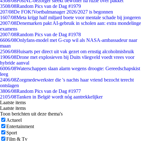
43
08/08
PostNL-bezorger steekt bewoner na ruzie over pakket
35
08/08
Random Pics van de Dag #1979
2
07/08
De FOK!Voetbalmanager 2026/2027 is begonnen
16
07/08
Meta krijgt half miljard boete voor mentale schade bij jongeren
20
07/08
Denemarken pakt AI-gebruik in scholen aan: extra mondelinge
examens
20
07/08
Random Pics van de Dag #1978
66
06/08
Onlyfans-model met G-cup wil als NASA-ambassadeur naar
maan
25
06/08
Huisarts per direct uit vak gezet om ernstig alcoholmisbruik
19
06/08
Drone met explosieven bij Duits vliegveld voedt vrees voor
hybride aanval
60
06/08
Waterschappen slaan alarm wegens droogte: Gereedschapskist
leeg
24
06/08
Zorgmedewerkster die 's nachts haar vriend bezocht terecht
ontslagen
38
06/08
Random Pics van de Dag #1977
21
05/08
Tanken in België wordt nóg aantrekkelijker
Laatste items
Laatste items
Toon berichten uit deze thema's
Actueel
Entertainment
Sport
Film & Tv