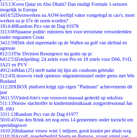
3
15:13
Geen Qatar en Abu Dhabi? Dan eindigt Formule 1-seizoen
mogelijk in Europa
44
14:52
Doorwerken na AOW-leeftijd vaker vastgelegd in cao's, moet
werken na je 67e de norm worden?
18
14:48
Random Pics van de Dag #1978
31
13:00
Spaanse politie: minstens tien voor terrorisme veroordeelden
onder migranten Ceuta
34
12:59
Dirk sluit supermarkt op de Wallen na golf van diefstal en
agressie
8
12:53
The Division Resurgence nu gratis op pc
64
12:53
Zetelpeiling: 24 zetels voor Pro en 18 zetels voor D66, FvD,
JA21 en PVV
49
12:44
Man (25) sterft nadat hij lijm als condoom gebruikt
5
12:43
Litouwen vindt opnieuw migrantentunnel onder grens met Wit-
Rusland
1
12:20
XBOX platform krijgt zijn eigen "Platinum" achievements dit
jaar
36
11:55
Vinted-foto's van vrouwen massaal gedeeld op seksfora
5
11:13
Nieuw slachtoffer in kindermisbruikzaak zorgprofessional Jan
B. (66)
33
11:13
Random Pics van de Dag #1977
50
10:45
Van den Brink zet nog eens 14 gemeenten onder toezicht om
spreidingswet
16
10:26
Italiaanse vrouw wint 1 miljoen, gooit kraslot per abuis weg
11
10:20
Accell, moederbedrijf Sparta en Batavus, vraagt uitstel van