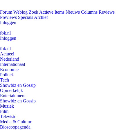
Forum
Weblog
Zoek
Actieve Items
Nieuws
Columns
Reviews
Previews
Specials
Archief
Inloggen
fok.nl
Inloggen
fok.nl
Actueel
Nederland
Internationaal
Economie
Politiek
Tech
Showbiz en Gossip
Opmerkelijk
Entertainment
Showbiz en Gossip
Muziek
Film
Televisie
Media & Cultuur
Bioscoopagenda