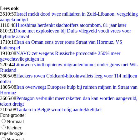
Lees ook
35
10:59
Israël meldt dood twee militairen in Zuid-Libanon, vergelding
aangekondigd
11
10:48
Hiroshima herdenkt slachtoffers atoombom, 81 jaar later
8
10:32
Drone met explosieven bij Duits vliegveld voedt vrees voor
hybride aanval
17
10:16
Iran en Oman eens over route Straat van Hormuz, VS
buitenspel
19
10:08
NAVO zet wegens Russische provocatie 250% meer
gevechtsvliegtuigen in
5
20:44
Litouwen vindt opnieuw migrantentunnel onder grens met Wit-
Rusland
36
05/08
Hackers roven Coldcard-bitcoinwallets leeg voor 114 miljoen
dollar
18
05/08
Iran overweegt Europese hulp bij ruimen mijnen in Straat van
Hormuz
36
05/08
Pentagon verbruikt meer raketten dan kan worden aangevuld,
tekort dreigt
21
05/08
Tanken in België wordt nóg aantrekkelijker
Font-grootte:
Normaal
Kleiner
regelhoogte :
Normaal