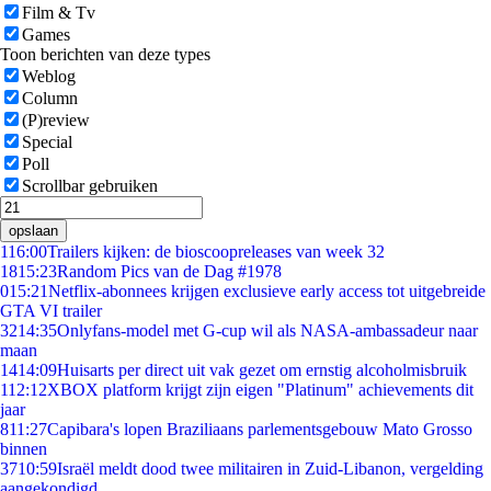
Film & Tv
Games
Toon berichten van deze types
Weblog
Column
(P)review
Special
Poll
Scrollbar gebruiken
opslaan
1
16:00
Trailers kijken: de bioscoopreleases van week 32
18
15:23
Random Pics van de Dag #1978
0
15:21
Netflix-abonnees krijgen exclusieve early access tot uitgebreide
GTA VI trailer
32
14:35
Onlyfans-model met G-cup wil als NASA-ambassadeur naar
maan
14
14:09
Huisarts per direct uit vak gezet om ernstig alcoholmisbruik
1
12:12
XBOX platform krijgt zijn eigen "Platinum" achievements dit
jaar
8
11:27
Capibara's lopen Braziliaans parlementsgebouw Mato Grosso
binnen
37
10:59
Israël meldt dood twee militairen in Zuid-Libanon, vergelding
aangekondigd