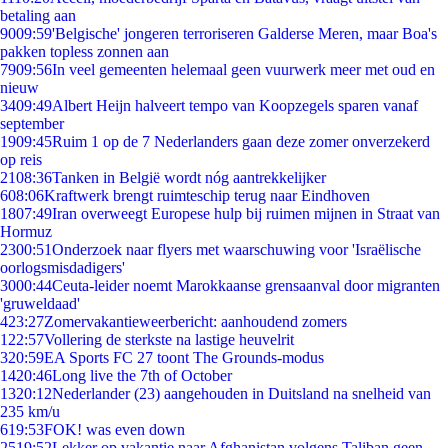
betaling aan
90
09:59
'Belgische' jongeren terroriseren Galderse Meren, maar Boa's
pakken topless zonnen aan
79
09:56
In veel gemeenten helemaal geen vuurwerk meer met oud en
nieuw
34
09:49
Albert Heijn halveert tempo van Koopzegels sparen vanaf
september
19
09:45
Ruim 1 op de 7 Nederlanders gaan deze zomer onverzekerd
op reis
21
08:36
Tanken in België wordt nóg aantrekkelijker
6
08:06
Kraftwerk brengt ruimteschip terug naar Eindhoven
18
07:49
Iran overweegt Europese hulp bij ruimen mijnen in Straat van
Hormuz
23
00:51
Onderzoek naar flyers met waarschuwing voor 'Israëlische
oorlogsmisdadigers'
30
00:44
Ceuta-leider noemt Marokkaanse grensaanval door migranten
'gruweldaad'
4
23:27
Zomervakantieweerbericht: aanhoudend zomers
1
22:57
Vollering de sterkste na lastige heuvelrit
3
20:59
EA Sports FC 27 toont The Grounds-modus
14
20:46
Long live the 7th of October
13
20:12
Nederlander (23) aangehouden in Duitsland na snelheid van
235 km/u
6
19:53
FOK! was even down
25
19:52
Lekker op vakantie naar Afghanistan volgens Taliban geen