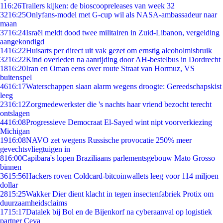
1
16:26
Trailers kijken: de bioscoopreleases van week 32
32
16:25
Onlyfans-model met G-cup wil als NASA-ambassadeur naar
maan
37
16:24
Israël meldt dood twee militairen in Zuid-Libanon, vergelding
aangekondigd
14
16:22
Huisarts per direct uit vak gezet om ernstig alcoholmisbruik
32
16:22
Kind overleden na aanrijding door AH-bestelbus in Dordrecht
18
16:20
Iran en Oman eens over route Straat van Hormuz, VS
buitenspel
46
16:17
Waterschappen slaan alarm wegens droogte: Gereedschapskist
leeg
23
16:12
Zorgmedewerkster die 's nachts haar vriend bezocht terecht
ontslagen
44
16:08
Progressieve Democraat El-Sayed wint nipt voorverkiezing
Michigan
19
16:08
NAVO zet wegens Russische provocatie 250% meer
gevechtsvliegtuigen in
8
16:00
Capibara's lopen Braziliaans parlementsgebouw Mato Grosso
binnen
36
15:56
Hackers roven Coldcard-bitcoinwallets leeg voor 114 miljoen
dollar
28
15:25
Wakker Dier dient klacht in tegen insectenfabriek Protix om
duurzaamheidsclaims
17
15:17
Datalek bij Bol en de Bijenkorf na cyberaanval op logistiek
partner Ceva