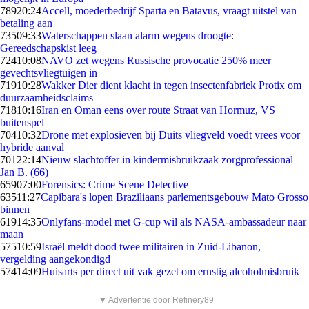
789
20:24
Accell, moederbedrijf Sparta en Batavus, vraagt uitstel van
betaling aan
735
09:33
Waterschappen slaan alarm wegens droogte:
Gereedschapskist leeg
724
10:08
NAVO zet wegens Russische provocatie 250% meer
gevechtsvliegtuigen in
719
10:28
Wakker Dier dient klacht in tegen insectenfabriek Protix om
duurzaamheidsclaims
718
10:16
Iran en Oman eens over route Straat van Hormuz, VS
buitenspel
704
10:32
Drone met explosieven bij Duits vliegveld voedt vrees voor
hybride aanval
701
22:14
Nieuw slachtoffer in kindermisbruikzaak zorgprofessional
Jan B. (66)
659
07:00
Forensics: Crime Scene Detective
635
11:27
Capibara's lopen Braziliaans parlementsgebouw Mato Grosso
binnen
619
14:35
Onlyfans-model met G-cup wil als NASA-ambassadeur naar
maan
575
10:59
Israël meldt dood twee militairen in Zuid-Libanon,
vergelding aangekondigd
574
14:09
Huisarts per direct uit vak gezet om ernstig alcoholmisbruik
▼ Advertentie door Refinery89