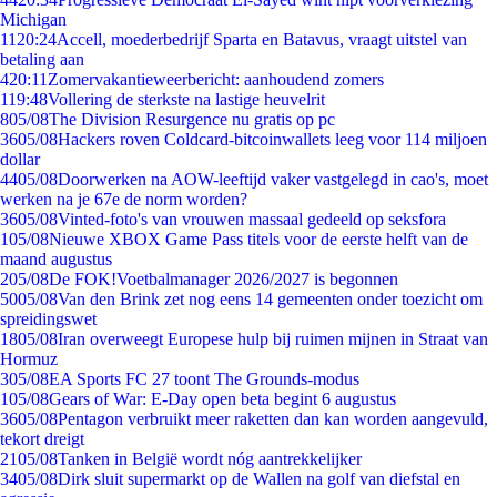
Michigan
11
20:24
Accell, moederbedrijf Sparta en Batavus, vraagt uitstel van
betaling aan
4
20:11
Zomervakantieweerbericht: aanhoudend zomers
1
19:48
Vollering de sterkste na lastige heuvelrit
8
05/08
The Division Resurgence nu gratis op pc
36
05/08
Hackers roven Coldcard-bitcoinwallets leeg voor 114 miljoen
dollar
44
05/08
Doorwerken na AOW-leeftijd vaker vastgelegd in cao's, moet
werken na je 67e de norm worden?
36
05/08
Vinted-foto's van vrouwen massaal gedeeld op seksfora
1
05/08
Nieuwe XBOX Game Pass titels voor de eerste helft van de
maand augustus
2
05/08
De FOK!Voetbalmanager 2026/2027 is begonnen
50
05/08
Van den Brink zet nog eens 14 gemeenten onder toezicht om
spreidingswet
18
05/08
Iran overweegt Europese hulp bij ruimen mijnen in Straat van
Hormuz
3
05/08
EA Sports FC 27 toont The Grounds-modus
1
05/08
Gears of War: E-Day open beta begint 6 augustus
36
05/08
Pentagon verbruikt meer raketten dan kan worden aangevuld,
tekort dreigt
21
05/08
Tanken in België wordt nóg aantrekkelijker
34
05/08
Dirk sluit supermarkt op de Wallen na golf van diefstal en