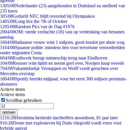
agressie
13
05/08
Nederlander (23) aangehouden in Duitsland na snelheid van
235 km/u
3
05/08
Gedurfd NEC blijft overeind bij Olympiakos
14
05/08
Long live the 7th of October
12
05/08
Random Pics van de Dag #1976
20
04/08
OM: vierde verdachte (18) vast op verdenking van beramen
aanslag
16
04/08
Italiaanse vrouw wint 1 miljoen, gooit kraslot per abuis weg
31
04/08
Spaanse politie: minstens tien voor terrorisme veroordeelden
onder migranten Ceuta
6
04/08
Kraftwerk brengt ruimteschip terug naar Eindhoven
1
04/08
Reusser wint tijdrit en neemt geel over, Nooijen knap tweede
7
04/08
Vakantiekiekje Verstappen en Wolff voedt geruchten over
Mercedes-overstap
18
04/08
Spotify bereikt mijlpaal, voor het eerst 300 miljoen premium-
abonnees
Actieve items
Actieve items
Scrollbar gebruiken
opslaan
12
16:28
Hiroshima herdenkt slachtoffers atoombom, 81 jaar later
9
16:28
Drone met explosieven bij Duits vliegveld voedt vrees voor
hybride aanval