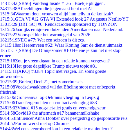
143
15:42
[SBS6] Vandaag Inside #136 - Boekje pluggen.
243
15:38
Afbeeldingen die je gemaakt hebt met AI
15
15:34
Waarom doen vrouwen altijd hun telly in de kontzak?
17
15:31
GTA VI #12 GTA VI Extended look 27 Augustus Netflix/YT
130
15:29
[DRT SC] #6: RendacGoden sponsored by TONZON
13
15:26
Jaarlijks emigreren duizenden Amerikanen naar Nederland.
163
15:22
Voorspel hier het warmtegetal van 2026
182
15:19
NEC #77: Wat een seizoen is dit zeg
141
15:18
sc Heerenveen #52: Waar Koning Sarr de dienst uitmaakt
185
15:17
[SBS6] De Oranjezomer #10 Helene je kan het niet stop
ermee
27
15:16
Zou je vreemdgaan in een relatie kunnen vergeven?
21
15:13
Het grote dagelijkse Trump nieuws topic #31
141
15:11
[AKQ] #3384 Topic met vragen. En soms goede
antwoorden.
102
15:09
[Breien] Deel 21, met zomerbreisels
72
15:08
Voedselwaakhond wil dat Efteling stopt met onbeperkt
frisdrank
38
15:06
Droneaanval op Oekrains vliegtuig in Leipzig
27
15:06
Transfergeruchten en contractverlenging #83
246
15:03
Vinted #15 nog-net-niet gratis en verzendgezeur
53
14:58
Covid19 the aftermath #17 bananenmilkshake
90
14:53
Influencer Anna Dobber over pestgedrag op gesponsorde reis
26
14:52
Forum werkt niet op Chrome
5
14:48
Wel eens geprobeerd jou in een relatie te manipuleren?