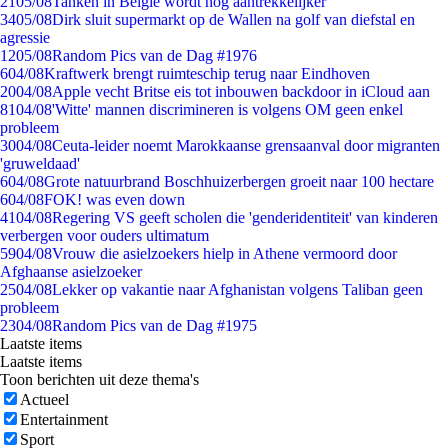
21
05/08
Tanken in België wordt nóg aantrekkelijker
34
05/08
Dirk sluit supermarkt op de Wallen na golf van diefstal en
agressie
12
05/08
Random Pics van de Dag #1976
6
04/08
Kraftwerk brengt ruimteschip terug naar Eindhoven
20
04/08
Apple vecht Britse eis tot inbouwen backdoor in iCloud aan
81
04/08
'Witte' mannen discrimineren is volgens OM geen enkel
probleem
30
04/08
Ceuta-leider noemt Marokkaanse grensaanval door migranten
'gruweldaad'
6
04/08
Grote natuurbrand Boschhuizerbergen groeit naar 100 hectare
6
04/08
FOK! was even down
41
04/08
Regering VS geeft scholen die 'genderidentiteit' van kinderen
verbergen voor ouders ultimatum
59
04/08
Vrouw die asielzoekers hielp in Athene vermoord door
Afghaanse asielzoeker
25
04/08
Lekker op vakantie naar Afghanistan volgens Taliban geen
probleem
23
04/08
Random Pics van de Dag #1975
Laatste items
Laatste items
Toon berichten uit deze thema's
Actueel
Entertainment
Sport