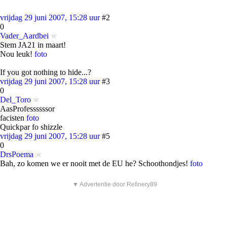
vrijdag 29 juni 2007, 15:28 uur
#2
0
Vader_Aardbei
Stem JA21 in maart!
Nou leuk!
foto
If you got nothing to hide...?
vrijdag 29 juni 2007, 15:28 uur
#3
0
Del_Toro
AasProfessssssor
facisten
foto
Quickpar fo shizzle
vrijdag 29 juni 2007, 15:28 uur
#5
0
DrsPoema
Bah, zo komen we er nooit met de EU he? Schoothondjes!
foto
▼ Advertentie door Refinery89