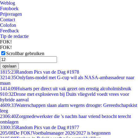
Weblog
Fotoboek
Prijsvragen
Contact
Colofon
Feedback
Tip de redactie
FOK!
FOK!
Scrollbar gebruiken
opslaan
18
15:23
Random Pics van de Dag #1978
32
14:35
Onlyfans-model met G-cup wil als NASA-ambassadeur naar
maan
14
14:09
Huisarts per direct uit vak gezet om ernstig alcoholmisbruik
9
10:32
Drone met explosieven bij Duits vliegveld voedt vrees voor
hybride aanval
46
09:33
Waterschappen slaan alarm wegens droogte: Gereedschapskist
leeg
23
06:40
Zorgmedewerkster die 's nachts haar vriend bezocht terecht
ontslagen
33
00:35
Random Pics van de Dag #1977
2
05/08
De FOK!Voetbalmanager 2026/2027 is begonnen