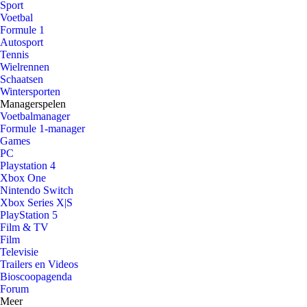
Sport
Voetbal
Formule 1
Autosport
Tennis
Wielrennen
Schaatsen
Wintersporten
Managerspelen
Voetbalmanager
Formule 1-manager
Games
PC
Playstation 4
Xbox One
Nintendo Switch
Xbox Series X|S
PlayStation 5
Film & TV
Film
Televisie
Trailers en Videos
Bioscoopagenda
Forum
Meer