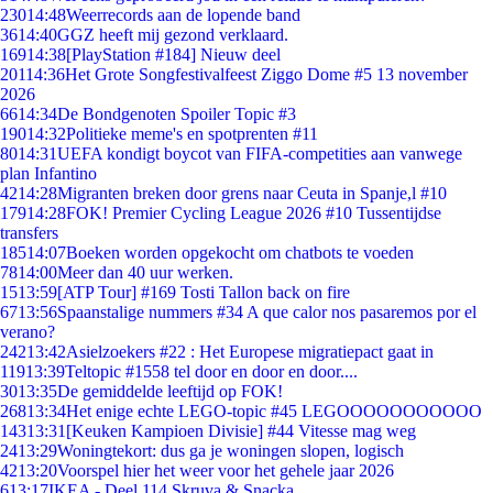
230
14:48
Weerrecords aan de lopende band
36
14:40
GGZ heeft mij gezond verklaard.
169
14:38
[PlayStation #184] Nieuw deel
201
14:36
Het Grote Songfestivalfeest Ziggo Dome #5 13 november
2026
66
14:34
De Bondgenoten Spoiler Topic #3
190
14:32
Politieke meme's en spotprenten #11
80
14:31
UEFA kondigt boycot van FIFA-competities aan vanwege
plan Infantino
42
14:28
Migranten breken door grens naar Ceuta in Spanje,l #10
179
14:28
FOK! Premier Cycling League 2026 #10 Tussentijdse
transfers
185
14:07
Boeken worden opgekocht om chatbots te voeden
78
14:00
Meer dan 40 uur werken.
15
13:59
[ATP Tour] #169 Tosti Tallon back on fire
67
13:56
Spaanstalige nummers #34 A que calor nos pasaremos por el
verano?
242
13:42
Asielzoekers #22 : Het Europese migratiepact gaat in
119
13:39
Teltopic #1558 tel door en door en door....
30
13:35
De gemiddelde leeftijd op FOK!
268
13:34
Het enige echte LEGO-topic #45 LEGOOOOOOOOOOO
143
13:31
[Keuken Kampioen Divisie] #44 Vitesse mag weg
24
13:29
Woningtekort: dus ga je woningen slopen, logisch
42
13:20
Voorspel hier het weer voor het gehele jaar 2026
6
13:17
IKEA - Deel 114 Skruva & Snacka