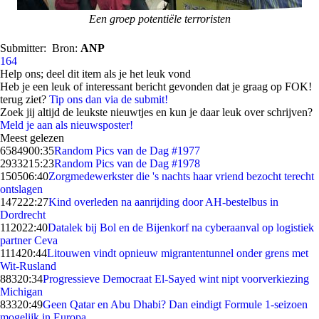
Een groep potentiële terroristen
Submitter:
Bron:
ANP
164
Help ons; deel dit item als je het leuk vond
Heb je een leuk of interessant bericht gevonden dat je graag op FOK!
terug ziet?
Tip ons dan via de submit!
Zoek jij altijd de leukste nieuwtjes en kun je daar leuk over schrijven?
Meld je aan als nieuwsposter!
Meest gelezen
65849
00:35
Random Pics van de Dag #1977
29332
15:23
Random Pics van de Dag #1978
1505
06:40
Zorgmedewerkster die 's nachts haar vriend bezocht terecht
ontslagen
1472
22:27
Kind overleden na aanrijding door AH-bestelbus in
Dordrecht
1120
22:40
Datalek bij Bol en de Bijenkorf na cyberaanval op logistiek
partner Ceva
1114
20:44
Litouwen vindt opnieuw migrantentunnel onder grens met
Wit-Rusland
883
20:34
Progressieve Democraat El-Sayed wint nipt voorverkiezing
Michigan
833
20:49
Geen Qatar en Abu Dhabi? Dan eindigt Formule 1-seizoen
mogelijk in Europa