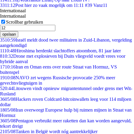
33
11:12
Post hier zo vaak mogelijk om 11:11 #39 Vanz11
Internationaal
Internationaal
Scrollbar gebruiken
opslaan
35
10:59
Israël meldt dood twee militairen in Zuid-Libanon, vergelding
aangekondigd
11
10:48
Hiroshima herdenkt slachtoffers atoombom, 81 jaar later
8
10:32
Drone met explosieven bij Duits vliegveld voedt vrees voor
hybride aanval
17
10:16
Iran en Oman eens over route Straat van Hormuz, VS
buitenspel
19
10:08
NAVO zet wegens Russische provocatie 250% meer
gevechtsvliegtuigen in
5
20:44
Litouwen vindt opnieuw migrantentunnel onder grens met Wit-
Rusland
36
05/08
Hackers roven Coldcard-bitcoinwallets leeg voor 114 miljoen
dollar
18
05/08
Iran overweegt Europese hulp bij ruimen mijnen in Straat van
Hormuz
36
05/08
Pentagon verbruikt meer raketten dan kan worden aangevuld,
tekort dreigt
21
05/08
Tanken in België wordt nóg aantrekkelijker