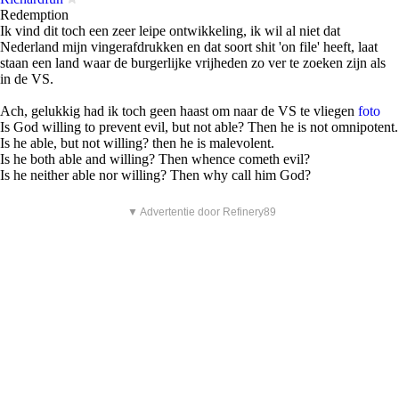
Redemption
Ik vind dit toch een zeer leipe ontwikkeling, ik wil al niet dat
Nederland mijn vingerafdrukken en dat soort shit 'on file' heeft, laat
staan een land waar de burgerlijke vrijheden zo ver te zoeken zijn als
in de VS.
Ach, gelukkig had ik toch geen haast om naar de VS te vliegen
foto
Is God willing to prevent evil, but not able? Then he is not omnipotent.
Is he able, but not willing? then he is malevolent.
Is he both able and willing? Then whence cometh evil?
Is he neither able nor willing? Then why call him God?
▼ Advertentie door Refinery89