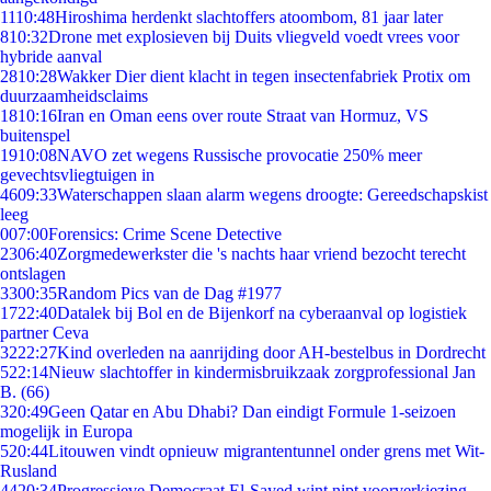
11
10:48
Hiroshima herdenkt slachtoffers atoombom, 81 jaar later
8
10:32
Drone met explosieven bij Duits vliegveld voedt vrees voor
hybride aanval
28
10:28
Wakker Dier dient klacht in tegen insectenfabriek Protix om
duurzaamheidsclaims
18
10:16
Iran en Oman eens over route Straat van Hormuz, VS
buitenspel
19
10:08
NAVO zet wegens Russische provocatie 250% meer
gevechtsvliegtuigen in
46
09:33
Waterschappen slaan alarm wegens droogte: Gereedschapskist
leeg
0
07:00
Forensics: Crime Scene Detective
23
06:40
Zorgmedewerkster die 's nachts haar vriend bezocht terecht
ontslagen
33
00:35
Random Pics van de Dag #1977
17
22:40
Datalek bij Bol en de Bijenkorf na cyberaanval op logistiek
partner Ceva
32
22:27
Kind overleden na aanrijding door AH-bestelbus in Dordrecht
5
22:14
Nieuw slachtoffer in kindermisbruikzaak zorgprofessional Jan
B. (66)
3
20:49
Geen Qatar en Abu Dhabi? Dan eindigt Formule 1-seizoen
mogelijk in Europa
5
20:44
Litouwen vindt opnieuw migrantentunnel onder grens met Wit-
Rusland
44
20:34
Progressieve Democraat El-Sayed wint nipt voorverkiezing