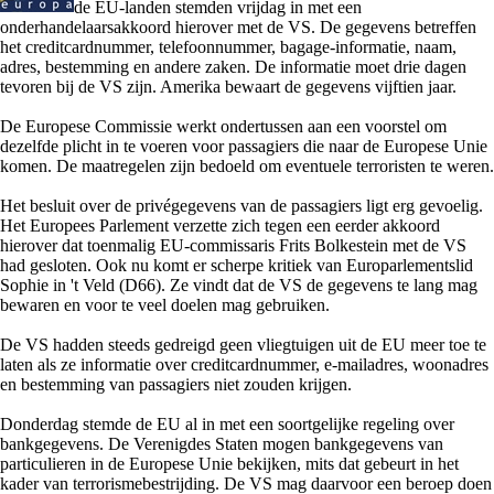
de EU-landen stemden vrijdag in met een
onderhandelaarsakkoord hierover met de VS. De gegevens betreffen
het creditcardnummer, telefoonnummer, bagage-informatie, naam,
adres, bestemming en andere zaken. De informatie moet drie dagen
tevoren bij de VS zijn. Amerika bewaart de gegevens vijftien jaar.
De Europese Commissie werkt ondertussen aan een voorstel om
dezelfde plicht in te voeren voor passagiers die naar de Europese Unie
komen. De maatregelen zijn bedoeld om eventuele terroristen te weren.
Het besluit over de privégegevens van de passagiers ligt erg gevoelig.
Het Europees Parlement verzette zich tegen een eerder akkoord
hierover dat toenmalig EU-commissaris Frits Bolkestein met de VS
had gesloten. Ook nu komt er scherpe kritiek van Europarlementslid
Sophie in 't Veld (D66). Ze vindt dat de VS de gegevens te lang mag
bewaren en voor te veel doelen mag gebruiken.
De VS hadden steeds gedreigd geen vliegtuigen uit de EU meer toe te
laten als ze informatie over creditcardnummer, e-mailadres, woonadres
en bestemming van passagiers niet zouden krijgen.
Donderdag stemde de EU al in met een soortgelijke regeling over
bankgegevens. De Verenigdes Staten mogen bankgegevens van
particulieren in de Europese Unie bekijken, mits dat gebeurt in het
kader van terrorismebestrijding. De VS mag daarvoor een beroep doen