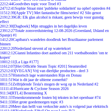
22
12:44
Goodvibes topic voor Troel #3
247
12:41
Sophie Straat mist 'publieke solidariteit' na ophef optreden #4
115
12:39
[Apple TV] Met fantastische films/series! #2 Silo genot
219
12:39
GR: Elk glas alcohol is riskant, geen bewijs voor gunstig
effect
20
12:30
[Dagboek] Mijn struggles in het dagelijks leven
239
12:27
Totale zonsverduistering 12-08-2026 (Groenland, IJsland en
Spanje) #1
14
12:20
Capibara's wandelen doodleuk het Braziliaanse parlement
binnen
220
12:20
Nederland stevent af op watertekort
168
12:12
Gianni Infantino doet aanbod om 211 voetbalbonden 'om te
kopen'
100
12:11
[La Liga #177]
116
12:07
[Het Officiële Steam Topic #201] Steamrolled
252
12:03
[VEGAN] Vrij van dierlijke producten - deel 3
12
11:57
Historisch lage waterstanden Rijn en Donau
10
11:51
Wat is dit jaar de ultieme zomerhit?
88
11:51
Zelfrijdende Tesla's mogen de weg op in Nederland #2
111
11:41
Hurricane & Cyclone Season 2026
9
11:34
[RTL4] Bestemming X
59
11:33
Tenenkrommende fouten bij teksten in het openbaar #74
94
11:33
Het grote goedemorgen topic #3
18
11:29
Meer dan helft van verkochte auto's is volgend jaar elektrisch
114
11:18
[Nederlands Elftal] Op naar Louis IV?