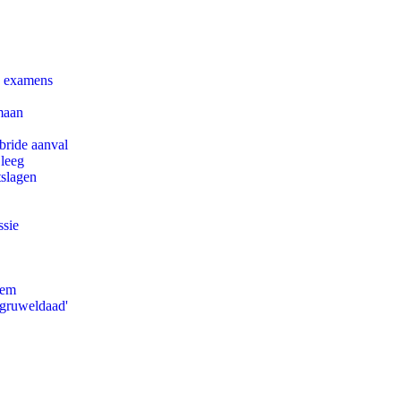
e examens
maan
bride aanval
 leeg
tslagen
ssie
eem
'gruweldaad'