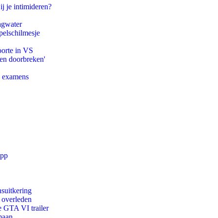
ij je intimideren?
agwater
pelschilmesje
oorte in VS
pen doorbreken'
e examens
app
suitkering
d overleden
e GTA VI trailer
maan