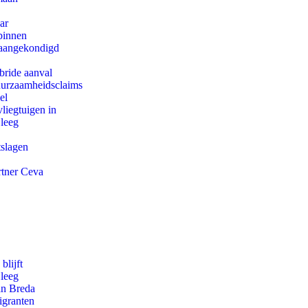
ar
binnen
g aangekondigd
bride aanval
duurzaamheidsclaims
el
iegtuigen in
 leeg
tslagen
rtner Ceva
blijft
 leeg
an Breda
igranten