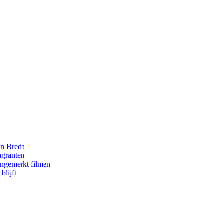
an Breda
igranten
ongemerkt filmen
blijft