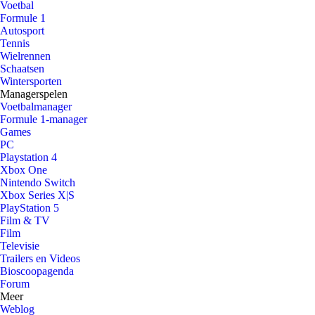
Voetbal
Formule 1
Autosport
Tennis
Wielrennen
Schaatsen
Wintersporten
Managerspelen
Voetbalmanager
Formule 1-manager
Games
PC
Playstation 4
Xbox One
Nintendo Switch
Xbox Series X|S
PlayStation 5
Film & TV
Film
Televisie
Trailers en Videos
Bioscoopagenda
Forum
Meer
Weblog