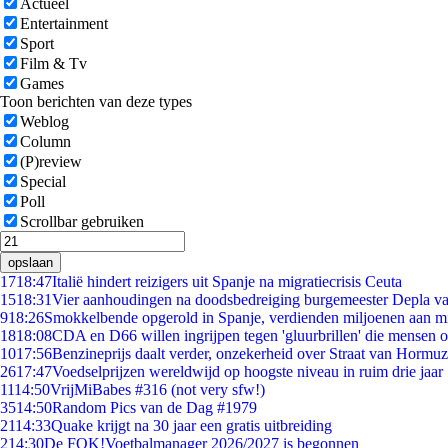
Actueel
Entertainment
Sport
Film & Tv
Games
Toon berichten van deze types
Weblog
Column
(P)review
Special
Poll
Scrollbar gebruiken
opslaan
17
18:47
Italië hindert reizigers uit Spanje na migratiecrisis Ceuta
15
18:31
Vier aanhoudingen na doodsbedreiging burgemeester Depla v
9
18:26
Smokkelbende opgerold in Spanje, verdienden miljoenen aan m
18
18:08
CDA en D66 willen ingrijpen tegen 'gluurbrillen' die mensen 
10
17:56
Benzineprijs daalt verder, onzekerheid over Straat van Hormuz 
26
17:47
Voedselprijzen wereldwijd op hoogste niveau in ruim drie jaar
11
14:50
VrijMiBabes #316 (not very sfw!)
35
14:50
Random Pics van de Dag #1979
21
14:33
Quake krijgt na 30 jaar een gratis uitbreiding
2
14:30
De FOK!Voetbalmanager 2026/2027 is begonnen