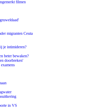
ongemerkt filmen
'gruweldaad'
onder migranten Ceuta
ij je intimideren?
en beter bewaken?
pen doorbreken'
e examens
maan
agwater
suitkering
oorte in VS