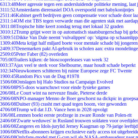
63
13:48
Meer agressie tegen een andersluidende politieke mening, laat j
31
11:52
Amsterdams dierenasiel DOA overspoeld met babykonijntjes
25
11:46
Kabinet geeft bedrijven geen compensatie voor schade door la
23
11:14
OM eist TBS tegen verwarde man die agenten stak met aardap
30
11:08
Tropische hitte keert zondag terug met lokaal 32 graden
30
10:12
Trump grijpt weer in op automatisch staatsburgerschap bij geb
53
09:51
Dikke Van Dale neemt 'vulvalippen' op: 'stigma op schaamlip
13
09:40
Meta krijgt half miljard boete voor mentale schade bij jongeren
24
09:37
Denemarken pakt AI-gebruik in scholen aan: extra mondeling
25
09:05
Peter Faber (82) overleden
7
05:00
Trailers kijken: de bioscoopreleases van week 32
0
03:37
Ajax veel te sterk voor Shelbourne, maar houdt schade beperkt
1
02:34
Nieuwkomers schitteren bij ruime Europese zege FC Twente
19
00:45
Random Pics van de Dag #1978
15
06/08
Ontslagen bij Halo Studios na Campaign Evolved
19
06/08
PS5-doos waarschuwt voor einde fysieke games
2
06/08
Le Court wint na nerveuze finale, Pieterse derde
29
06/08
NPO-manager Menno de Boer geschorst na dickpic in groeps
36
06/08
Duitser (93) crasht met quad tegen boom, vier gewonden
47
06/08
Trump wil dat J.D. Vance hem in 2028 opvolgt
1
06/08
Lemmen boekt eerste profzege in zware Ronde van Polen-rit
24
06/08
'Zwarte weduwes' in Rusland trouwen soldaten voor overlijden
14
06/08
Zangeres en Idols-jurylid Jerney Kaagman op 79-jarige leeftij
10
06/08
Netflix-abonnees krijgen exclusieve early access tot uitgebreid
65
06/08
Onlyfans-model met G-cup wil als NASA-ambassadeur naar 