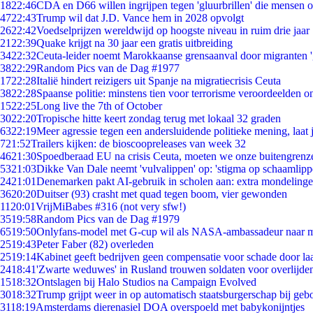
18
22:46
CDA en D66 willen ingrijpen tegen 'gluurbrillen' die mensen 
47
22:43
Trump wil dat J.D. Vance hem in 2028 opvolgt
26
22:42
Voedselprijzen wereldwijd op hoogste niveau in ruim drie jaar
21
22:39
Quake krijgt na 30 jaar een gratis uitbreiding
34
22:32
Ceuta-leider noemt Marokkaanse grensaanval door migranten 
38
22:29
Random Pics van de Dag #1977
17
22:28
Italië hindert reizigers uit Spanje na migratiecrisis Ceuta
38
22:28
Spaanse politie: minstens tien voor terrorisme veroordeelden 
15
22:25
Long live the 7th of October
30
22:20
Tropische hitte keert zondag terug met lokaal 32 graden
63
22:19
Meer agressie tegen een andersluidende politieke mening, laat j
7
21:52
Trailers kijken: de bioscoopreleases van week 32
46
21:30
Spoedberaad EU na crisis Ceuta, moeten we onze buitengrenz
53
21:03
Dikke Van Dale neemt 'vulvalippen' op: 'stigma op schaamlip
24
21:01
Denemarken pakt AI-gebruik in scholen aan: extra mondeling
36
20:20
Duitser (93) crasht met quad tegen boom, vier gewonden
11
20:01
VrijMiBabes #316 (not very sfw!)
35
19:58
Random Pics van de Dag #1979
65
19:50
Onlyfans-model met G-cup wil als NASA-ambassadeur naar 
25
19:43
Peter Faber (82) overleden
25
19:14
Kabinet geeft bedrijven geen compensatie voor schade door la
24
18:41
'Zwarte weduwes' in Rusland trouwen soldaten voor overlijden
15
18:32
Ontslagen bij Halo Studios na Campaign Evolved
30
18:32
Trump grijpt weer in op automatisch staatsburgerschap bij geb
31
18:19
Amsterdams dierenasiel DOA overspoeld met babykonijntjes