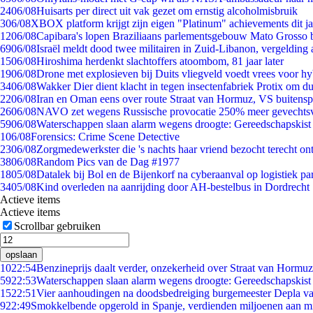
24
06/08
Huisarts per direct uit vak gezet om ernstig alcoholmisbruik
3
06/08
XBOX platform krijgt zijn eigen "Platinum" achievements dit ja
12
06/08
Capibara's lopen Braziliaans parlementsgebouw Mato Grosso 
69
06/08
Israël meldt dood twee militairen in Zuid-Libanon, vergeldin
15
06/08
Hiroshima herdenkt slachtoffers atoombom, 81 jaar later
19
06/08
Drone met explosieven bij Duits vliegveld voedt vrees voor hy
34
06/08
Wakker Dier dient klacht in tegen insectenfabriek Protix om 
22
06/08
Iran en Oman eens over route Straat van Hormuz, VS buitensp
26
06/08
NAVO zet wegens Russische provocatie 250% meer gevechtsvl
59
06/08
Waterschappen slaan alarm wegens droogte: Gereedschapskist
1
06/08
Forensics: Crime Scene Detective
23
06/08
Zorgmedewerkster die 's nachts haar vriend bezocht terecht on
38
06/08
Random Pics van de Dag #1977
18
05/08
Datalek bij Bol en de Bijenkorf na cyberaanval op logistiek pa
34
05/08
Kind overleden na aanrijding door AH-bestelbus in Dordrecht
Actieve items
Actieve items
Scrollbar gebruiken
opslaan
10
22:54
Benzineprijs daalt verder, onzekerheid over Straat van Hormuz 
59
22:53
Waterschappen slaan alarm wegens droogte: Gereedschapskist
15
22:51
Vier aanhoudingen na doodsbedreiging burgemeester Depla v
9
22:49
Smokkelbende opgerold in Spanje, verdienden miljoenen aan m