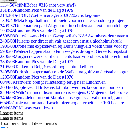
11
14:50
VrijMiBabes #316 (not very sfw!)
35
14:50
Random Pics van de Dag #1979
2
14:30
De FOK!Voetbalmanager 2026/2027 is begonnen
13
09:40
Meta krijgt half miljard boete voor mentale schade bij jongeren
24
09:37
Denemarken pakt AI-gebruik in scholen aan: extra mondeling
19
00:45
Random Pics van de Dag #1978
65
06/08
Onlyfans-model met G-cup wil als NASA-ambassadeur naar 
24
06/08
Huisarts per direct uit vak gezet om ernstig alcoholmisbruik
19
06/08
Drone met explosieven bij Duits vliegveld voedt vrees voor hy
59
06/08
Waterschappen slaan alarm wegens droogte: Gereedschapskist
23
06/08
Zorgmedewerkster die 's nachts haar vriend bezocht terecht on
38
06/08
Random Pics van de Dag #1977
21
05/08
Tanken in België wordt nóg aantrekkelijker
34
05/08
Dirk sluit supermarkt op de Wallen na golf van diefstal en agre
12
05/08
Random Pics van de Dag #1976
6
04/08
Kraftwerk brengt ruimteschip terug naar Eindhoven
20
04/08
Apple vecht Britse eis tot inbouwen backdoor in iCloud aan
85
04/08
'Witte' mannen discrimineren is volgens OM geen enkel probl
34
04/08
Ceuta-leider noemt Marokkaanse grensaanval door migranten 
6
04/08
Grote natuurbrand Boschhuizerbergen groeit naar 100 hectare
6
04/08
FOK! was even down
Laatste items
Laatste items
Toon berichten uit deze thema's