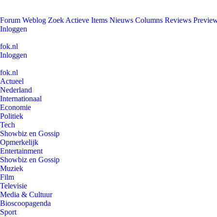
Forum
Weblog
Zoek
Actieve Items
Nieuws
Columns
Reviews
Previe
Inloggen
fok.nl
Inloggen
fok.nl
Actueel
Nederland
Internationaal
Economie
Politiek
Tech
Showbiz en Gossip
Opmerkelijk
Entertainment
Showbiz en Gossip
Muziek
Film
Televisie
Media & Cultuur
Bioscoopagenda
Sport