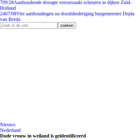
7
09:28
Aanhoudende droogte veroorzaakt scheuren in dijken Zuid-
Holland
24
07/08
Vier aanhoudingen na doodsbedreiging burgemeester Depla
van Breda
Nieuws
Nederland
Dode vrouw in weiland is geïdentificeerd