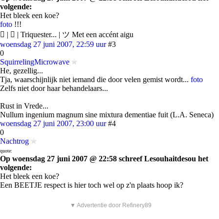
volgende:
Het bleek een koe?
foto
!!!
 | ❤ | Triquester... | ツ Met een accént aigu
woensdag 27 juni 2007, 22:59 uur
#3
0
SquirrelingMicrowave
He, gezellig...
Tja, waarschijnlijk niet iemand die door velen gemist wordt...
foto
Zelfs niet door haar behandelaars...
Rust in Vrede...
Nullum ingenium magnum sine mixtura dementiae fuit (L.A. Seneca)
woensdag 27 juni 2007, 23:00 uur
#4
0
Nachtrog
quote:
Op woensdag 27 juni 2007 @ 22:58 schreef Lesouhaitdesou het
volgende:
Het bleek een koe?
Een BEETJE respect is hier toch wel op z'n plaats hoop ik?
▼ Advertentie door Refinery89