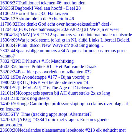
169
06:37
Traditioneel tekenen #6; met honden
2
06:36
[Dagboek] Veel aan hoofd - Deel 28
41
06:23
Horrorfilms #33: Halloween
34
06:12
Astronomie in de Achtertuin #6
117
06:02
Hoe denkt God echt over homo-seksualiteit? deel 4
112
04:42
[FOK!Voetbalmanager 2026/2027] #1 We zijn er weer
299
04:18
[AMV] VS #1312 spammers van de internationale rechtsorde
153
04:09
Wat je ook stemt, je krijgt in NL altijd Links Liberaal Beleid.
214
03:47
Punk, disco, New Wave of? #60 Sing along...
73
02:44
Spaanstalige nummers #34 A que calor nos pasaremos por el
verano?
78
02:42
PDC Nieuws #15: Matchfixing
46
02:35
Chinese Politiek #1 - Het Pad van de Draak
282
02:24
Post hier pas overleden muzikanten #32
28
02:19
De Avondetappe #177 - Bijna voorbij :(
198
02:00
[RTL] B&B vol liefde 6de seizoen #4
258
01:52
[UFO/UAP] #16 The Age of Disclosure
121
01:45
Koopzegels sparen bij AH duurt straks 2x zo lang
16
01:21
Ik rook nog steeds
145
00:50
Jonge Cambridge professor stapt op na claims over plagiaat
en leugens
9
00:36
TV Time (tracking app) stopt! Alternatief?
147
00:32
[AKQ] #3384 Topic met vragen. En soms goede
antwoorden.
236
00:30
Nederlandse plaatsnamen lepeltopic #213 elk gehucht met