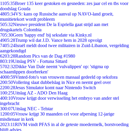
11
05:35
Broer 135 keer gestoken en gesneden: zes jaar cel en tbs voor
doodslag Gouda
48
05:34
VS: kans op Russische aanval op NAVO-land groeit,
munitietekort wordt probleem
5
05:32
Nieuwe president De la Espriella gaat strijd aan met
drugskartels Colombia
7
05:30
Geen 'happy end' bij seksdate via Kinky.nl
49
05:28
Trump wil dat J.D. Vance hem in 2028 opvolgt
74
05:24
Israël meldt dood twee militairen in Zuid-Libanon, vergelding
aangekondigd
62
03:28
Random Pics van de Dag #1980
8
03:19
Uitslag PSV - Fortuna Sittard
57
02:32
Dikke Van Dale neemt 'vulvalippen' op: 'stigma op
schaamlippen doorbreken'
40
00:59
Vinted-foto's van vrouwen massaal gedeeld op seksfora
2
00:50
Vollering slaat dubbelslag in Nice en neemt geel over
22
00:28
Jesus Simulator komt naar Nintendo Switch
1
00:25
Uitslag AZ - ADO Den Haag
4
00:10
Vrouw krijgt door verwisseling het embryo van ander stel
ingebracht
3
00:07
Uitslag NEC - Telstar
12
00:05
Vrouw krijgt 30 maanden cel voor afpersing 12-jarige
misdienaar in kerk
20
23:11
RIVM vindt PFAS in al de geteste moedermelk, borstvoeding
blijft advies