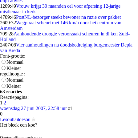
blijft advies
12
09:49
Vrouw krijgt 30 maanden cel voor afpersing 12-jarige
misdienaar in kerk
47
09:46
PostNL-bezorger steekt bewoner na ruzie over pakket
26
09:32
Wegpiraat scheurt met 146 km/u door het centrum van
Amsterdam
7
09:28
Aanhoudende droogte veroorzaakt scheuren in dijken Zuid-
Holland
24
07/08
Vier aanhoudingen na doodsbedreiging burgemeester Depla
van Breda
Font-grootte:
Normaal
Kleiner
regelhoogte :
Normaal
Kleiner
63 reacties
Reactiepagina:
1
2
woensdag 27 juni 2007, 22:58 uur
#1
0
Lesouhaitdesou
Het bleek een koe?
Quotes blijven toch staan.