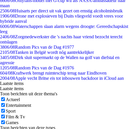
66
06/08
Onlyfans-model met G-cup wil als NASA-ambassadeur naar
maan
25
06/08
Huisarts per direct uit vak gezet om ernstig alcoholmisbruik
19
06/08
Drone met explosieven bij Duits vliegveld voedt vrees voor
hybride aanval
60
06/08
Waterschappen slaan alarm wegens droogte: Gereedschapskist
leeg
24
06/08
Zorgmedewerkster die 's nachts haar vriend bezocht terecht
ontslagen
38
06/08
Random Pics van de Dag #1977
21
05/08
Tanken in België wordt nóg aantrekkelijker
34
05/08
Dirk sluit supermarkt op de Wallen na golf van diefstal en
agressie
12
05/08
Random Pics van de Dag #1976
6
04/08
Kraftwerk brengt ruimteschip terug naar Eindhoven
20
04/08
Apple vecht Britse eis tot inbouwen backdoor in iCloud aan
Laatste items
Laatste items
Toon berichten uit deze thema's
Actueel
Entertainment
Sport
Film & Tv
Games
Toon berichten van deze types