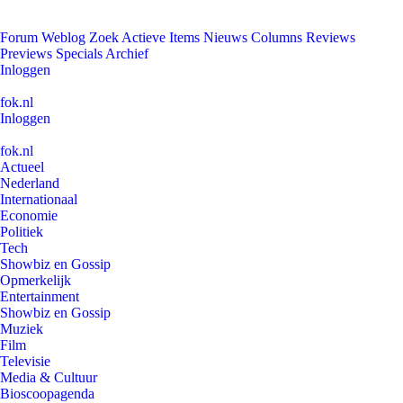
Forum
Weblog
Zoek
Actieve Items
Nieuws
Columns
Reviews
Previews
Specials
Archief
Inloggen
fok.nl
Inloggen
fok.nl
Actueel
Nederland
Internationaal
Economie
Politiek
Tech
Showbiz en Gossip
Opmerkelijk
Entertainment
Showbiz en Gossip
Muziek
Film
Televisie
Media & Cultuur
Bioscoopagenda