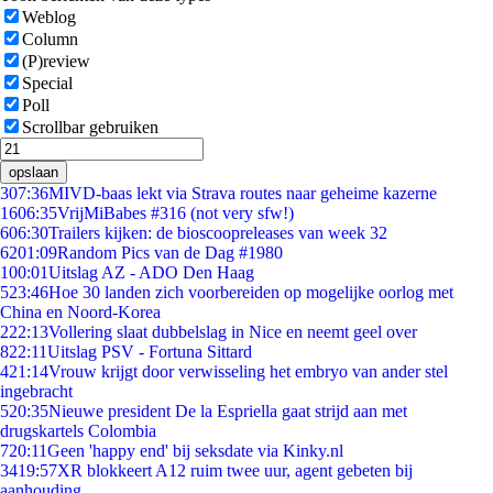
Weblog
Column
(P)review
Special
Poll
Scrollbar gebruiken
opslaan
3
07:36
MIVD-baas lekt via Strava routes naar geheime kazerne
16
06:35
VrijMiBabes #316 (not very sfw!)
6
06:30
Trailers kijken: de bioscoopreleases van week 32
62
01:09
Random Pics van de Dag #1980
1
00:01
Uitslag AZ - ADO Den Haag
5
23:46
Hoe 30 landen zich voorbereiden op mogelijke oorlog met
China en Noord-Korea
2
22:13
Vollering slaat dubbelslag in Nice en neemt geel over
8
22:11
Uitslag PSV - Fortuna Sittard
4
21:14
Vrouw krijgt door verwisseling het embryo van ander stel
ingebracht
5
20:35
Nieuwe president De la Espriella gaat strijd aan met
drugskartels Colombia
7
20:11
Geen 'happy end' bij seksdate via Kinky.nl
34
19:57
XR blokkeert A12 ruim twee uur, agent gebeten bij
aanhouding