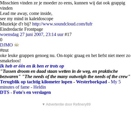
Misschien vinden ze je moeder zo eens, kunnen wij dat ook grappig
vinden
Lead me away, come inside,
see my mind in kaleidoscope
Muziekje d'r bij?
http://www.soundcloud.com/fufr
Eindredactie Frontpage
woensdag 27 juni 2007, 23:14 uur
#17
0
DJMO
#trut
oke leuke grappen genoeg nu. On-topic graag en het liefst niet meer zo
smakeloos!
Ik heb er één en ik ben er trots op
"Tussen droom en daad staan wetten in de weg, en praktische
bezwaren" "The needs of the many outweigh the needs of the crew"
Terugblik op tachtig kilometer lopen
-
Westerborkpad
-
My 5
minutes of fame
-
Heldin
DTS - Foto's en verslagen
▼ Advertentie door Refinery89