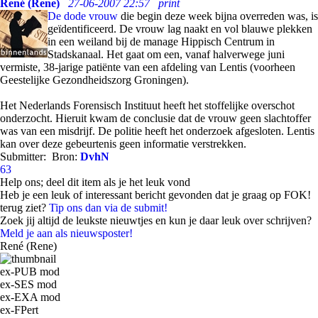
René (Rene)
27-06-2007 22:57
print
De dode vrouw
die begin deze week bijna overreden was, is
geïdentificeerd. De vrouw lag naakt en vol blauwe plekken
in een weiland bij de manage Hippisch Centrum in
Stadskanaal. Het gaat om een, vanaf halverwege juni
vermiste, 38-jarige patiënte van een afdeling van Lentis (voorheen
Geestelijke Gezondheidszorg Groningen).
Het Nederlands Forensisch Instituut heeft het stoffelijke overschot
onderzocht. Hieruit kwam de conclusie dat de vrouw geen slachtoffer
was van een misdrijf. De politie heeft het onderzoek afgesloten. Lentis
kan over deze gebeurtenis geen informatie verstrekken.
Submitter:
Bron:
DvhN
63
Help ons; deel dit item als je het leuk vond
Heb je een leuk of interessant bericht gevonden dat je graag op FOK!
terug ziet?
Tip ons dan via de submit!
Zoek jij altijd de leukste nieuwtjes en kun je daar leuk over schrijven?
Meld je aan als nieuwsposter!
René (Rene)
ex-PUB mod
ex-SES mod
ex-EXA mod
ex-FPert