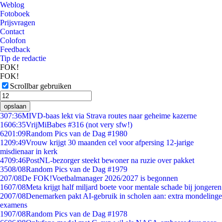
Weblog
Fotoboek
Prijsvragen
Contact
Colofon
Feedback
Tip de redactie
FOK!
FOK!
Scrollbar gebruiken
opslaan
3
07:36
MIVD-baas lekt via Strava routes naar geheime kazerne
16
06:35
VrijMiBabes #316 (not very sfw!)
62
01:09
Random Pics van de Dag #1980
12
09:49
Vrouw krijgt 30 maanden cel voor afpersing 12-jarige
misdienaar in kerk
47
09:46
PostNL-bezorger steekt bewoner na ruzie over pakket
35
08/08
Random Pics van de Dag #1979
2
07/08
De FOK!Voetbalmanager 2026/2027 is begonnen
16
07/08
Meta krijgt half miljard boete voor mentale schade bij jongeren
20
07/08
Denemarken pakt AI-gebruik in scholen aan: extra mondelinge
examens
19
07/08
Random Pics van de Dag #1978