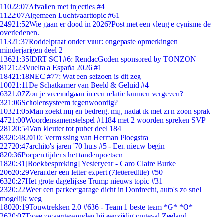
110
22:07
Afvallen met injecties #4
11
22:07
Algemeen Luchtvaarttopic #61
249
21:52
Wie gaan er dood in 2026?Post met een vleugje cynisme de
overledenen.
113
21:37
Roddelpraat onder vuur: ongepaste opmerkingen
minderjarigen deel 2
136
21:35
[DRT SC] #6: RendacGoden sponsored by TONZON
81
21:23
Vuelta a España 2026 #1
184
21:18
NEC #77: Wat een seizoen is dit zeg
100
21:11
De Schatkamer van Beeld & Geluid #4
63
21:07
Zou je vreemdgaan in een relatie kunnen vergeven?
3
21:06
Scholensysteem tegenwoordig?
103
21:05
Man zoekt mij en bedreigt mij, nadat ik met zijn zoon sprak
47
21:00
Woordensamenstelspel #1184 met 2 woorden spreken SVP
281
20:54
Van kleuter tot puber deel 184
83
20:48
2010: Vermissing van Herman Ploegstra
227
20:47
archito's jaren '70 huis #5 - Een nieuw begin
8
20:36
Poepen tijdens het tandenpoetsen
18
20:31
[Boekbespreking] Yesteryear - Caro Claire Burke
206
20:29
Verander een letter expert (7lettereditie) #50
63
20:27
Het grote dagelijkse Trump nieuws topic #31
23
20:22
Weer een parkeergarage dicht in Dordrecht, auto's zo snel
mogelijk weg
180
20:19
Touwtrekken 2.0 #636 - Team 1 beste team *G* *O*
26
20:07
Twee zwaargewonden bij eenzijdig ongeval Zeeland.