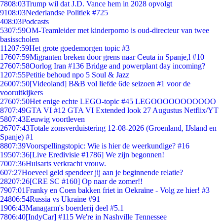
78
08:03
Trump wil dat J.D. Vance hem in 2028 opvolgt
91
08:03
Nederlandse Politiek #725
4
08:03
Podcasts
53
07:59
OM-Teamleider met kinderporno is oud-directeur van twee
basisscholen
112
07:59
Het grote goedemorgen topic #3
176
07:59
Migranten breken door grens naar Ceuta in Spanje,l #10
276
07:58
Oorlog Iran #136 Bridge and powerplant day incoming?
12
07:55
Petitie behoud npo 5 Soul & Jazz
260
07:50
[Videoland] B&B vol liefde 6de seizoen #1 voor de
vooruitkijkers
276
07:50
Het enige echte LEGO-topic #45 LEGOOOOOOOOOOO
87
07:49
GTA VI #12 GTA VI Extended look 27 Augustus Netflix/YT
58
07:43
Eeuwig voortleven
267
07:43
Totale zonsverduistering 12-08-2026 (Groenland, IJsland en
Spanje) #1
88
07:39
Voorspellingstopic: Wie is hier de weerkundige? #16
195
07:36
[Live Eredivisie #1786] We zijn begonnen!
70
07:36
Huisarts verkracht vrouw.
6
07:27
Hoeveel geld spendeer jij aan je beginnende relatie?
282
07:26
[CRE SC #160] Op naar de zomer!!
79
07:01
Franky en Coen bakken friet in Oekraïne - Volg ze hier! #3
248
06:54
Russia vs Ukraine #91
19
06:43
Managarm's boerderij deel #5.1
78
06:40
[IndyCar] #115 We're in Nashville Tennessee