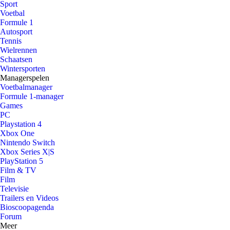
Sport
Voetbal
Formule 1
Autosport
Tennis
Wielrennen
Schaatsen
Wintersporten
Managerspelen
Voetbalmanager
Formule 1-manager
Games
PC
Playstation 4
Xbox One
Nintendo Switch
Xbox Series X|S
PlayStation 5
Film & TV
Film
Televisie
Trailers en Videos
Bioscoopagenda
Forum
Meer