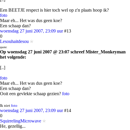
Een BEETJE respect is hier toch wel op z'n plaats hoop ik?
foto
Maar eh... Het was dus geen koe?
Een schaap dan?
woensdag 27 juni 2007, 23:09 uur
#13
0
Lesouhaitdesou
quote:
Op woensdag 27 juni 2007 @ 23:07 schreef Mister_Monkeyman
het volgende:
[..]
foto
Maar eh... Het was dus geen koe?
Een schaap dan?
Ooit een gevlekte schaap gezien?
foto
Ik niet
foto
woensdag 27 juni 2007, 23:09 uur
#14
0
SquirrelingMicrowave
He, gezellig...