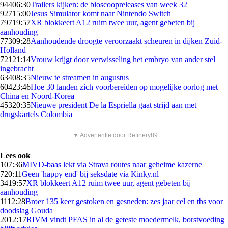
944
06:30
Trailers kijken: de bioscoopreleases van week 32
927
15:00
Jesus Simulator komt naar Nintendo Switch
797
19:57
XR blokkeert A12 ruim twee uur, agent gebeten bij
aanhouding
773
09:28
Aanhoudende droogte veroorzaakt scheuren in dijken Zuid-
Holland
721
21:14
Vrouw krijgt door verwisseling het embryo van ander stel
ingebracht
634
08:35
Nieuw te streamen in augustus
604
23:46
Hoe 30 landen zich voorbereiden op mogelijke oorlog met
China en Noord-Korea
453
20:35
Nieuwe president De la Espriella gaat strijd aan met
drugskartels Colombia
▼ Advertentie door Refinery89
Lees ook
1
07:36
MIVD-baas lekt via Strava routes naar geheime kazerne
7
20:11
Geen 'happy end' bij seksdate via Kinky.nl
34
19:57
XR blokkeert A12 ruim twee uur, agent gebeten bij
aanhouding
11
12:28
Broer 135 keer gestoken en gesneden: zes jaar cel en tbs voor
doodslag Gouda
20
12:17
RIVM vindt PFAS in al de geteste moedermelk, borstvoeding