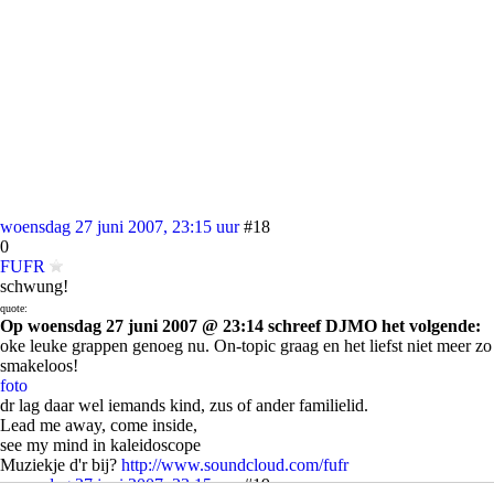
woensdag 27 juni 2007, 23:15 uur
#18
0
FUFR
schwung!
quote:
Op woensdag 27 juni 2007 @ 23:14 schreef DJMO het volgende:
oke leuke grappen genoeg nu. On-topic graag en het liefst niet meer zo
smakeloos!
foto
dr lag daar wel iemands kind, zus of ander familielid.
Lead me away, come inside,
see my mind in kaleidoscope
Muziekje d'r bij?
http://www.soundcloud.com/fufr
woensdag 27 juni 2007, 23:15 uur
#19