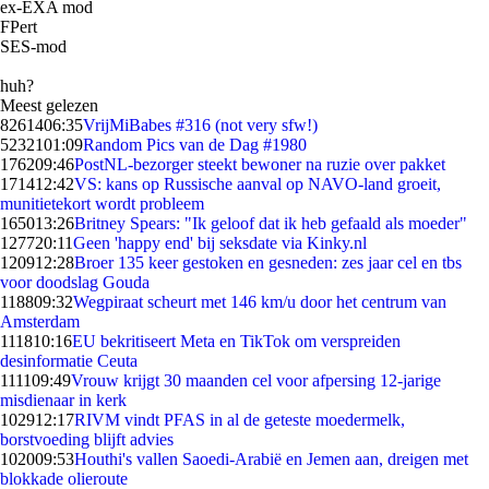
ex-EXA mod
FPert
SES-mod
huh?
Meest gelezen
82614
06:35
VrijMiBabes #316 (not very sfw!)
52321
01:09
Random Pics van de Dag #1980
1762
09:46
PostNL-bezorger steekt bewoner na ruzie over pakket
1714
12:42
VS: kans op Russische aanval op NAVO-land groeit,
munitietekort wordt probleem
1650
13:26
Britney Spears: "Ik geloof dat ik heb gefaald als moeder"
1277
20:11
Geen 'happy end' bij seksdate via Kinky.nl
1209
12:28
Broer 135 keer gestoken en gesneden: zes jaar cel en tbs
voor doodslag Gouda
1188
09:32
Wegpiraat scheurt met 146 km/u door het centrum van
Amsterdam
1118
10:16
EU bekritiseert Meta en TikTok om verspreiden
desinformatie Ceuta
1111
09:49
Vrouw krijgt 30 maanden cel voor afpersing 12-jarige
misdienaar in kerk
1029
12:17
RIVM vindt PFAS in al de geteste moedermelk,
borstvoeding blijft advies
1020
09:53
Houthi's vallen Saoedi-Arabië en Jemen aan, dreigen met
blokkade olieroute