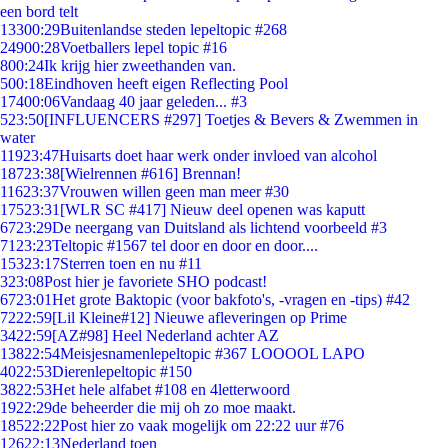
een bord telt
133
00:29
Buitenlandse steden lepeltopic #268
249
00:28
Voetballers lepel topic #16
8
00:24
Ik krijg hier zweethanden van.
5
00:18
Eindhoven heeft eigen Reflecting Pool
174
00:06
Vandaag 40 jaar geleden... #3
5
23:50
[INFLUENCERS #297] Toetjes & Bevers & Zwemmen in
water
119
23:47
Huisarts doet haar werk onder invloed van alcohol
187
23:38
[Wielrennen #616] Brennan!
116
23:37
Vrouwen willen geen man meer #30
175
23:31
[WLR SC #417] Nieuw deel openen was kaputt
67
23:29
De neergang van Duitsland als lichtend voorbeeld #3
71
23:23
Teltopic #1567 tel door en door en door....
153
23:17
Sterren toen en nu #11
3
23:08
Post hier je favoriete SHO podcast!
67
23:01
Het grote Baktopic (voor bakfoto's, -vragen en -tips) #42
72
22:59
[Lil Kleine#12] Nieuwe afleveringen op Prime
34
22:59
[AZ#98] Heel Nederland achter AZ
138
22:54
Meisjesnamenlepeltopic #367 LOOOOL LAPO
40
22:53
Dierenlepeltopic #150
38
22:53
Het hele alfabet #108 en 4letterwoord
19
22:29
de beheerder die mij oh zo moe maakt.
185
22:22
Post hier zo vaak mogelijk om 22:22 uur #76
126
22:13
Nederland toen