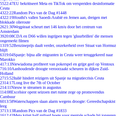
55
22:47
EU bekritiseert Meta en TikTok om verspreiden desinformatie
Ceuta
43
22:22
Random Pics van de Dag #1448
43
22:19
Houthi's vallen Saoedi-Arabië en Jemen aan, dreigen met
blokkade olieroute
26
21:30
Wegpiraat scheurt met 146 km/u door het centrum van
Amsterdam
39
20:08
CDA en D66 willen ingrijpen tegen 'gluurbrillen' die mensen
ongemerkt filmen
13
19:52
Benzineprijs daalt verder, onzekerheid over Straat van Hormuz
blijft
63
19:04
Spanje: bijna alle migranten in Ceuta weer teruggekeerd naar
Marokko
4
17:13
Niewiadoma profiteert van pokerspel en grijpt geel op Ventoux
7
16:10
Aanhoudende droogte veroorzaakt scheuren in dijken Zuid-
Holland
27
15:52
Italië hindert reizigers uit Spanje na migratiecrisis Ceuta
23
14:17
Long live the 7th of October
2
14:11
Nieuw te streamen in augustus
1
14:08
Excelsior opent seizoen met ruime zege op promovendus
Cambuur
60
13:58
Waterschappen slaan alarm wegens droogte: Gereedschapskist
leeg
37
13:13
Random Pics van de Dag #1833
16
12:43
Meta krijgt half miljard boete voor mentale schade bij jongeren