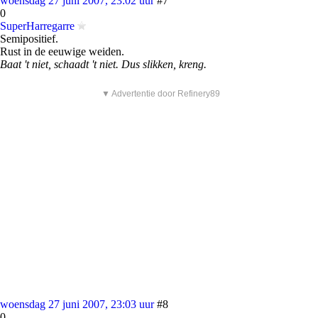
woensdag 27 juni 2007, 23:02 uur
#7
0
SuperHarregarre
Semipositief.
Rust in de eeuwige weiden.
Baat 't niet, schaadt 't niet. Dus slikken, kreng.
▼ Advertentie door Refinery89
woensdag 27 juni 2007, 23:03 uur
#8
0