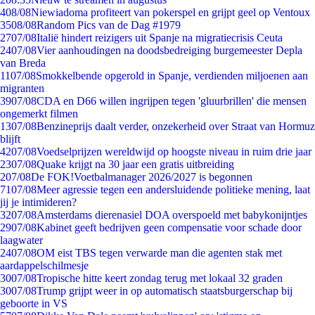
4
08/08
Niewiadoma profiteert van pokerspel en grijpt geel op Ventoux
35
08/08
Random Pics van de Dag #1979
27
07/08
Italië hindert reizigers uit Spanje na migratiecrisis Ceuta
24
07/08
Vier aanhoudingen na doodsbedreiging burgemeester Depla
van Breda
11
07/08
Smokkelbende opgerold in Spanje, verdienden miljoenen aan
migranten
39
07/08
CDA en D66 willen ingrijpen tegen 'gluurbrillen' die mensen
ongemerkt filmen
13
07/08
Benzineprijs daalt verder, onzekerheid over Straat van Hormuz
blijft
42
07/08
Voedselprijzen wereldwijd op hoogste niveau in ruim drie jaar
23
07/08
Quake krijgt na 30 jaar een gratis uitbreiding
2
07/08
De FOK!Voetbalmanager 2026/2027 is begonnen
71
07/08
Meer agressie tegen een andersluidende politieke mening, laat
jij je intimideren?
32
07/08
Amsterdams dierenasiel DOA overspoeld met babykonijntjes
29
07/08
Kabinet geeft bedrijven geen compensatie voor schade door
laagwater
24
07/08
OM eist TBS tegen verwarde man die agenten stak met
aardappelschilmesje
30
07/08
Tropische hitte keert zondag terug met lokaal 32 graden
30
07/08
Trump grijpt weer in op automatisch staatsburgerschap bij
geboorte in VS