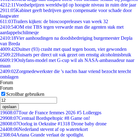
42
12:11
Voedselprijzen wereldwijd op hoogste niveau in ruim drie jaar
29
11:05
Kabinet geeft bedrijven geen compensatie voor schade door
laagwater
6
11:03
Trailers kijken: de bioscoopreleases van week 32
24
10:54
OM eist TBS tegen verwarde man die agenten stak met
aardappelschilmesje
24
10:18
Vier aanhoudingen na doodsbedreiging burgemeester Depla
van Breda
40
09:42
Duitser (93) crasht met quad tegen boom, vier gewonden
25
09:22
Huisarts per direct uit vak gezet om ernstig alcoholmisbruik
66
09:19
Onlyfans-model met G-cup wil als NASA-ambassadeur naar
maan
24
09:02
Zorgmedewerkster die 's nachts haar vriend bezocht terecht
ontslagen
Forum
Forum
Scrollbar gebruiken
opslaan
196
08:07
Tour de France femmes 2026 #5 Lollergps
299
08:07
Centraal Bordspeltopic #8 Game on!
280
08:07
Oorlog in Oekraïne #1318 Drone baby drone
244
08:06
Nederland stevent af op watertekort
23
08:04
Ariana Grande verlaat de spotlight.