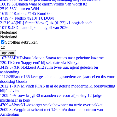
166
19:58
Dingen waar je enorm vrolijk van wordt #3
25
19:56
Natuur en Wild
16
19:54
Radio 2 #145 Ruud 66
47
19:47
[Netflix #210] TUDUM
212
19:43
[NL] Street View Quiz [#122] - Loogisch toch
101
19:43
De landelijke hittegolf van 2026
Nederland
Nederland
Scrollbar gebruiken
opslaan
1
07:36
MIVD-baas lekt via Strava routes naar geheime kazerne
7
20:11
Geen 'happy end' bij seksdate via Kinky.nl
34
19:57
XR blokkeert A12 ruim twee uur, agent gebeten bij
aanhouding
11
12:28
Broer 135 keer gestoken en gesneden: zes jaar cel en tbs voor
doodslag Gouda
20
12:17
RIVM vindt PFAS in al de geteste moedermelk, borstvoeding
blijft advies
12
09:49
Vrouw krijgt 30 maanden cel voor afpersing 12-jarige
misdienaar in kerk
47
09:46
PostNL-bezorger steekt bewoner na ruzie over pakket
26
09:32
Wegpiraat scheurt met 146 km/u door het centrum van
Amsterdam