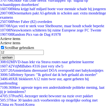
57
07/08
Dikke Van Dale neemt 'vulvalippen' op: 'stigma op
schaamlippen doorbreken'
16
07/08
Meta krijgt half miljard boete voor mentale schade bij jongeren
20
07/08
Denemarken pakt AI-gebruik in scholen aan: extra mondelinge
examens
25
07/08
Peter Faber (82) overleden
0
07/08
Ajax veel te sterk voor Shelbourne, maar houdt schade beperkt
1
07/08
Nieuwkomers schitteren bij ruime Europese zege FC Twente
19
07/08
Random Pics van de Dag #1978
Actieve items
Actieve items
Scrollbar gebruiken
opslaan
3
08:02
MIVD-baas lekt via Strava routes naar geheime kazerne
16
07:42
VrijMiBabes #316 (not very sfw!)
32
07:20
Amsterdams dierenasiel DOA overspoeld met babykonijntjes
30
06:54
Britney Spears: "Ik geloof dat ik heb gefaald als moeder"
34
06:49
XR blokkeert A12 ruim twee uur, agent gebeten bij
aanhouding
71
06:36
Meer agressie tegen een andersluidende politieke mening, laat
jij je intimideren?
47
05:37
PostNL-bezorger steekt bewoner na ruzie over pakket
5
05:37
Hoe 30 landen zich voorbereiden op mogelijke oorlog met
China en Noord-Korea