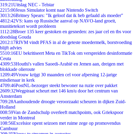
3
19:21
Uitslag NEC - Telstar
22
15:00
Jesus Simulator komt naar Nintendo Switch
30
13:26
Britney Spears: "Ik geloof dat ik heb gefaald als moeder"
48
12:42
VS: kans op Russische aanval op NAVO-land groeit,
munitietekort wordt probleem
11
12:28
Broer 135 keer gestoken en gesneden: zes jaar cel en tbs voor
doodslag Gouda
20
12:17
RIVM vindt PFAS in al de geteste moedermelk, borstvoeding
blijft advies
55
10:16
EU bekritiseert Meta en TikTok om verspreiden desinformatie
Ceuta
43
09:53
Houthi's vallen Saoedi-Arabië en Jemen aan, dreigen met
blokkade olieroute
12
09:49
Vrouw krijgt 30 maanden cel voor afpersing 12-jarige
misdienaar in kerk
47
09:46
PostNL-bezorger steekt bewoner na ruzie over pakket
26
09:32
Wegpiraat scheurt met 146 km/u door het centrum van
Amsterdam
7
09:28
Aanhoudende droogte veroorzaakt scheuren in dijken Zuid-
Holland
0
08:59
Van de Zandschulp overleeft matchpoints, ook Griekspoor
verder in Montreal
1
08:56
Excelsior opent seizoen met ruime zege op promovendus
Cambuur
2
08:35
Nieuw te streamen in augustus