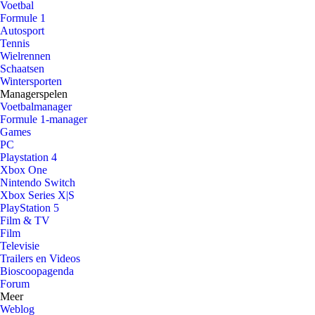
Voetbal
Formule 1
Autosport
Tennis
Wielrennen
Schaatsen
Wintersporten
Managerspelen
Voetbalmanager
Formule 1-manager
Games
PC
Playstation 4
Xbox One
Nintendo Switch
Xbox Series X|S
PlayStation 5
Film & TV
Film
Televisie
Trailers en Videos
Bioscoopagenda
Forum
Meer
Weblog