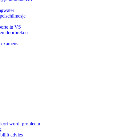
agwater
pelschilmesje
oorte in VS
pen doorbreken'
e examens
ekort wordt probleem
g
lijft advies