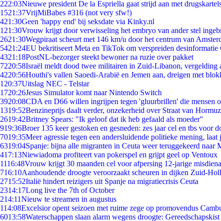
2
22:03
Nieuwe president De la Espriella gaat strijd aan met drugskarte
15
21:37
VrijMiBabes #316 (not very sfw!)
4
21:30
Geen 'happy end' bij seksdate via Kinky.nl
1
21:30
Vrouw krijgt door verwisseling het embryo van ander stel ingeb
26
21:30
Wegpiraat scheurt met 146 km/u door het centrum van Amste
54
21:24
EU bekritiseert Meta en TikTok om verspreiden desinformatie
43
21:18
PostNL-bezorger steekt bewoner na ruzie over pakket
72
20:58
Israël meldt dood twee militairen in Zuid-Libanon, vergeldin
42
20:56
Houthi's vallen Saoedi-Arabië en Jemen aan, dreigen met blok
1
20:37
Uitslag NEC - Telstar
17
20:26
Jesus Simulator komt naar Nintendo Switch
39
20:08
CDA en D66 willen ingrijpen tegen 'gluurbrillen' die mensen 
13
19:52
Benzineprijs daalt verder, onzekerheid over Straat van Hormuz 
26
19:42
Britney Spears: "Ik geloof dat ik heb gefaald als moeder"
9
19:36
Broer 135 keer gestoken en gesneden: zes jaar cel en tbs voor
70
19:35
Meer agressie tegen een andersluidende politieke mening, laat j
63
19:04
Spanje: bijna alle migranten in Ceuta weer teruggekeerd naar
4
17:13
Niewiadoma profiteert van pokerspel en grijpt geel op Ventoux
11
16:48
Vrouw krijgt 30 maanden cel voor afpersing 12-jarige misdiena
7
16:10
Aanhoudende droogte veroorzaakt scheuren in dijken Zuid-Hol
27
15:52
Italië hindert reizigers uit Spanje na migratiecrisis Ceuta
23
14:17
Long live the 7th of October
2
14:11
Nieuw te streamen in augustus
1
14:08
Excelsior opent seizoen met ruime zege op promovendus Camb
60
13:58
Waterschappen slaan alarm wegens droogte: Gereedschapskist