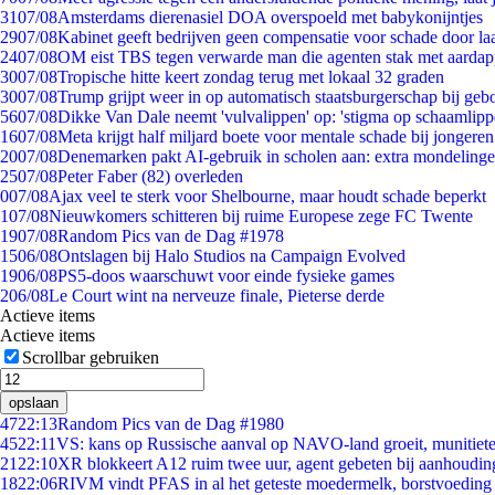
31
07/08
Amsterdams dierenasiel DOA overspoeld met babykonijntjes
29
07/08
Kabinet geeft bedrijven geen compensatie voor schade door la
24
07/08
OM eist TBS tegen verwarde man die agenten stak met aardap
30
07/08
Tropische hitte keert zondag terug met lokaal 32 graden
30
07/08
Trump grijpt weer in op automatisch staatsburgerschap bij geb
56
07/08
Dikke Van Dale neemt 'vulvalippen' op: 'stigma op schaamlip
16
07/08
Meta krijgt half miljard boete voor mentale schade bij jongeren
20
07/08
Denemarken pakt AI-gebruik in scholen aan: extra mondeling
25
07/08
Peter Faber (82) overleden
0
07/08
Ajax veel te sterk voor Shelbourne, maar houdt schade beperkt
1
07/08
Nieuwkomers schitteren bij ruime Europese zege FC Twente
19
07/08
Random Pics van de Dag #1978
15
06/08
Ontslagen bij Halo Studios na Campaign Evolved
19
06/08
PS5-doos waarschuwt voor einde fysieke games
2
06/08
Le Court wint na nerveuze finale, Pieterse derde
Actieve items
Actieve items
Scrollbar gebruiken
opslaan
47
22:13
Random Pics van de Dag #1980
45
22:11
VS: kans op Russische aanval op NAVO-land groeit, munitiet
21
22:10
XR blokkeert A12 ruim twee uur, agent gebeten bij aanhoudin
18
22:06
RIVM vindt PFAS in al het geteste moedermelk, borstvoeding b