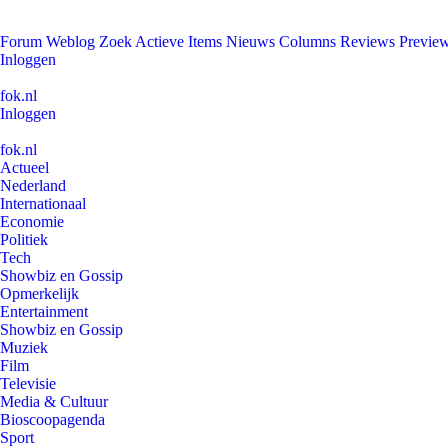
Forum
Weblog
Zoek
Actieve Items
Nieuws
Columns
Reviews
Previe
Inloggen
fok.nl
Inloggen
fok.nl
Actueel
Nederland
Internationaal
Economie
Politiek
Tech
Showbiz en Gossip
Opmerkelijk
Entertainment
Showbiz en Gossip
Muziek
Film
Televisie
Media & Cultuur
Bioscoopagenda
Sport