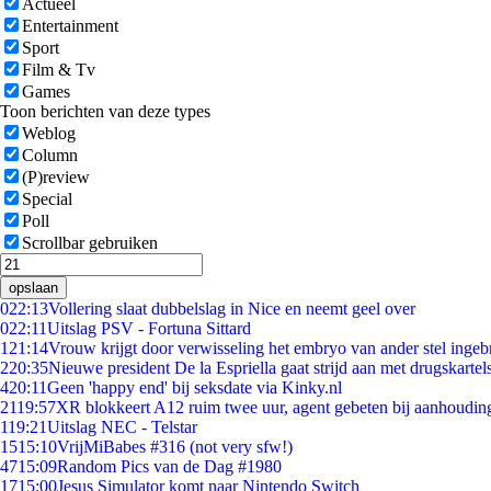
Actueel
Entertainment
Sport
Film & Tv
Games
Toon berichten van deze types
Weblog
Column
(P)review
Special
Poll
Scrollbar gebruiken
opslaan
0
22:13
Vollering slaat dubbelslag in Nice en neemt geel over
0
22:11
Uitslag PSV - Fortuna Sittard
1
21:14
Vrouw krijgt door verwisseling het embryo van ander stel ingeb
2
20:35
Nieuwe president De la Espriella gaat strijd aan met drugskarte
4
20:11
Geen 'happy end' bij seksdate via Kinky.nl
21
19:57
XR blokkeert A12 ruim twee uur, agent gebeten bij aanhoudin
1
19:21
Uitslag NEC - Telstar
15
15:10
VrijMiBabes #316 (not very sfw!)
47
15:09
Random Pics van de Dag #1980
17
15:00
Jesus Simulator komt naar Nintendo Switch