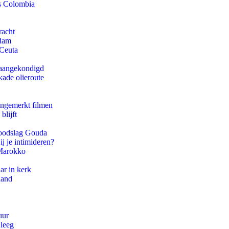
ls Colombia
racht
rdam
 Ceuta
g aangekondigd
kade olieroute
ongemerkt filmen
blijft
 doodslag Gouda
ij je intimideren?
 Marokko
ar in kerk
land
uur
 leeg