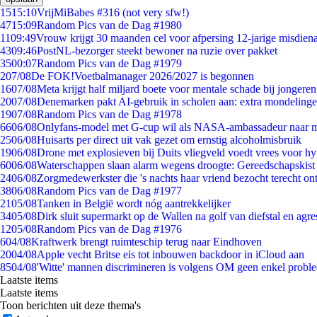
15
15:10
VrijMiBabes #316 (not very sfw!)
47
15:09
Random Pics van de Dag #1980
11
09:49
Vrouw krijgt 30 maanden cel voor afpersing 12-jarige misdiena
43
09:46
PostNL-bezorger steekt bewoner na ruzie over pakket
35
00:07
Random Pics van de Dag #1979
2
07/08
De FOK!Voetbalmanager 2026/2027 is begonnen
16
07/08
Meta krijgt half miljard boete voor mentale schade bij jongeren
20
07/08
Denemarken pakt AI-gebruik in scholen aan: extra mondeling
19
07/08
Random Pics van de Dag #1978
66
06/08
Onlyfans-model met G-cup wil als NASA-ambassadeur naar 
25
06/08
Huisarts per direct uit vak gezet om ernstig alcoholmisbruik
19
06/08
Drone met explosieven bij Duits vliegveld voedt vrees voor hy
60
06/08
Waterschappen slaan alarm wegens droogte: Gereedschapskist
24
06/08
Zorgmedewerkster die 's nachts haar vriend bezocht terecht on
38
06/08
Random Pics van de Dag #1977
21
05/08
Tanken in België wordt nóg aantrekkelijker
34
05/08
Dirk sluit supermarkt op de Wallen na golf van diefstal en agre
12
05/08
Random Pics van de Dag #1976
6
04/08
Kraftwerk brengt ruimteschip terug naar Eindhoven
20
04/08
Apple vecht Britse eis tot inbouwen backdoor in iCloud aan
85
04/08
'Witte' mannen discrimineren is volgens OM geen enkel probl
Laatste items
Laatste items
Toon berichten uit deze thema's