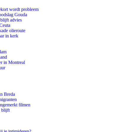
ekort wordt probleem
 doodslag Gouda
lijft advies
 Ceuta
kade olieroute
ar in kerk
rdam
land
r in Montreal
uur
an Breda
migranten
ongemerkt filmen
blijft
ij je intimideren?