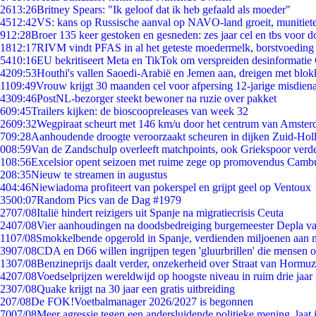
26
13:26
Britney Spears: "Ik geloof dat ik heb gefaald als moeder"
45
12:42
VS: kans op Russische aanval op NAVO-land groeit, munitiet
9
12:28
Broer 135 keer gestoken en gesneden: zes jaar cel en tbs voor
18
12:17
RIVM vindt PFAS in al het geteste moedermelk, borstvoeding b
54
10:16
EU bekritiseert Meta en TikTok om verspreiden desinformatie
42
09:53
Houthi's vallen Saoedi-Arabië en Jemen aan, dreigen met blok
11
09:49
Vrouw krijgt 30 maanden cel voor afpersing 12-jarige misdiena
43
09:46
PostNL-bezorger steekt bewoner na ruzie over pakket
6
09:45
Trailers kijken: de bioscoopreleases van week 32
26
09:32
Wegpiraat scheurt met 146 km/u door het centrum van Amste
7
09:28
Aanhoudende droogte veroorzaakt scheuren in dijken Zuid-Hol
0
08:59
Van de Zandschulp overleeft matchpoints, ook Griekspoor verde
1
08:56
Excelsior opent seizoen met ruime zege op promovendus Camb
2
08:35
Nieuw te streamen in augustus
4
04:46
Niewiadoma profiteert van pokerspel en grijpt geel op Ventoux
35
00:07
Random Pics van de Dag #1979
27
07/08
Italië hindert reizigers uit Spanje na migratiecrisis Ceuta
24
07/08
Vier aanhoudingen na doodsbedreiging burgemeester Depla v
11
07/08
Smokkelbende opgerold in Spanje, verdienden miljoenen aan 
39
07/08
CDA en D66 willen ingrijpen tegen 'gluurbrillen' die mensen 
13
07/08
Benzineprijs daalt verder, onzekerheid over Straat van Hormuz 
42
07/08
Voedselprijzen wereldwijd op hoogste niveau in ruim drie jaar
23
07/08
Quake krijgt na 30 jaar een gratis uitbreiding
2
07/08
De FOK!Voetbalmanager 2026/2027 is begonnen
70
07/08
Meer agressie tegen een andersluidende politieke mening, laat j