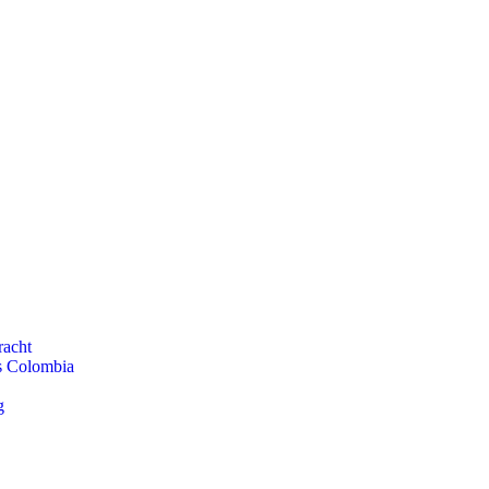
racht
ls Colombia
g