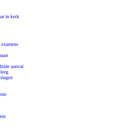
ar in kerk
e examens
maan
bride aanval
 leeg
tslagen
ssie
eem