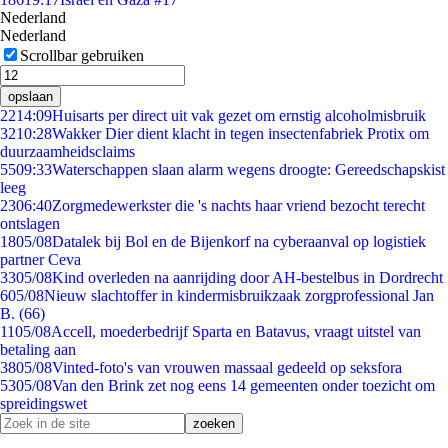
Nederland
Nederland
Scrollbar gebruiken
opslaan
22
14:09
Huisarts per direct uit vak gezet om ernstig alcoholmisbruik
32
10:28
Wakker Dier dient klacht in tegen insectenfabriek Protix om
duurzaamheidsclaims
55
09:33
Waterschappen slaan alarm wegens droogte: Gereedschapskist
leeg
23
06:40
Zorgmedewerkster die 's nachts haar vriend bezocht terecht
ontslagen
18
05/08
Datalek bij Bol en de Bijenkorf na cyberaanval op logistiek
partner Ceva
33
05/08
Kind overleden na aanrijding door AH-bestelbus in Dordrecht
6
05/08
Nieuw slachtoffer in kindermisbruikzaak zorgprofessional Jan
B. (66)
11
05/08
Accell, moederbedrijf Sparta en Batavus, vraagt uitstel van
betaling aan
38
05/08
Vinted-foto's van vrouwen massaal gedeeld op seksfora
53
05/08
Van den Brink zet nog eens 14 gemeenten onder toezicht om
spreidingswet