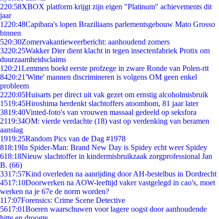
2
20:58
XBOX platform krijgt zijn eigen "Platinum" achievements dit
jaar
12
20:48
Capibara's lopen Braziliaans parlementsgebouw Mato Grosso
binnen
5
20:30
Zomervakantieweerbericht: aanhoudend zomers
32
20:25
Wakker Dier dient klacht in tegen insectenfabriek Protix om
duurzaamheidsclaims
1
20:21
Lemmen boekt eerste profzege in zware Ronde van Polen-rit
84
20:21
'Witte' mannen discrimineren is volgens OM geen enkel
probleem
22
20:05
Huisarts per direct uit vak gezet om ernstig alcoholmisbruik
15
19:45
Hiroshima herdenkt slachtoffers atoombom, 81 jaar later
38
19:40
Vinted-foto's van vrouwen massaal gedeeld op seksfora
21
19:34
OM: vierde verdachte (18) vast op verdenking van beramen
aanslag
19
19:25
Random Pics van de Dag #1978
8
18:19
In Spider-Man: Brand New Day is Spidey echt weer Spidey
6
18:18
Nieuw slachtoffer in kindermisbruikzaak zorgprofessional Jan
B. (66)
33
17:57
Kind overleden na aanrijding door AH-bestelbus in Dordrecht
45
17:10
Doorwerken na AOW-leeftijd vaker vastgelegd in cao's, moet
werken na je 67e de norm worden?
1
17:07
Forensics: Crime Scene Detective
56
17:01
Boeren waarschuwen voor lagere oogst door aanhoudende
hitte en droogte