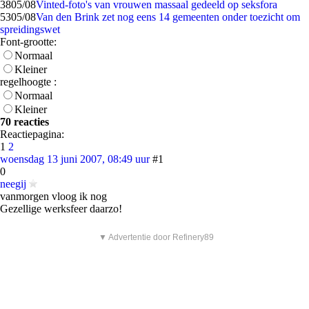
38
05/08
Vinted-foto's van vrouwen massaal gedeeld op seksfora
53
05/08
Van den Brink zet nog eens 14 gemeenten onder toezicht om
spreidingswet
Font-grootte:
Normaal
Kleiner
regelhoogte :
Normaal
Kleiner
70 reacties
Reactiepagina:
1
2
woensdag 13 juni 2007, 08:49 uur
#1
0
neegij
vanmorgen vloog ik nog
Gezellige werksfeer daarzo!
▼ Advertentie door Refinery89