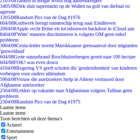
21
05/08
Tanken in België wordt nóg aantrekkelijker
34
05/08
Dirk sluit supermarkt op de Wallen na golf van diefstal en
agressie
12
05/08
Random Pics van de Dag #1976
6
04/08
Kraftwerk brengt ruimteschip terug naar Eindhoven
20
04/08
Apple vecht Britse eis tot inbouwen backdoor in iCloud aan
84
04/08
'Witte' mannen discrimineren is volgens OM geen enkel
probleem
30
04/08
Ceuta-leider noemt Marokkaanse grensaanval door migranten
'gruweldaad'
6
04/08
Grote natuurbrand Boschhuizerbergen groeit naar 100 hectare
6
04/08
FOK! was even down
41
04/08
Regering VS geeft scholen die 'genderidentiteit' van kinderen
verbergen voor ouders ultimatum
59
04/08
Vrouw die asielzoekers hielp in Athene vermoord door
Afghaanse asielzoeker
25
04/08
Lekker op vakantie naar Afghanistan volgens Taliban geen
probleem
23
04/08
Random Pics van de Dag #1975
Laatste items
Laatste items
Toon berichten uit deze thema's
Actueel
Entertainment
Sport