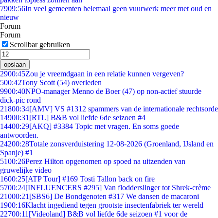
79
09:56
In veel gemeenten helemaal geen vuurwerk meer met oud en
nieuw
Forum
Forum
Scrollbar gebruiken
opslaan
29
00:45
Zou je vreemdgaan in een relatie kunnen vergeven?
5
00:42
Tony Scott (54) overleden
99
00:40
NPO-manager Menno de Boer (47) op non-actief stuurde
dick-pic rond
218
00:34
[AMV] VS #1312 spammers van de internationale rechtsorde
149
00:31
[RTL] B&B vol liefde 6de seizoen #4
144
00:29
[AKQ] #3384 Topic met vragen. En soms goede
antwoorden.
242
00:28
Totale zonsverduistering 12-08-2026 (Groenland, IJsland en
Spanje) #1
51
00:26
Perez Hilton opgenomen op spoed na uitzenden van
gruwelijke video
16
00:25
[ATP Tour] #169 Tosti Tallon back on fire
57
00:24
[INFLUENCERS #295] Van flodderslinger tot Shrek-crème
210
00:21
[SBS6] De Bondgenoten #317 We dansen de macaroni
19
00:16
Klacht ingediend tegen grootste insectenfabriek ter wereld
227
00:11
[Videoland] B&B vol liefde 6de seizoen #1 voor de