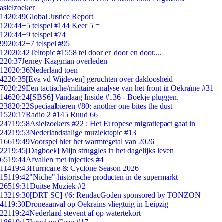
asielzoeker
14
20:49
Global Justice Report
1
20:44
+5 telspel #144 Keer 5 =
1
20:44
+9 telspel #74
99
20:42
+7 telspel #95
120
20:42
Teltopic #1558 tel door en door en door....
2
20:37
Jerney Kaagman overleden
120
20:36
Nederland toen
42
20:35
[Eva vd Wijdeven] geruchten over dakloosheid
70
20:29
Een tactische/militaire analyse van het front in Oekraïne #31
146
20:24
[SBS6] Vandaag Inside #136 - Boekje pluggen.
238
20:22
Speciaalbieren #80: another one bites the dust
15
20:17
Radio 2 #145 Ruud 66
247
19:58
Asielzoekers #22 : Het Europese migratiepact gaat in
242
19:53
Nederlandstalige muziektopic #13
166
19:49
Voorspel hier het warmtegetal van 2026
22
19:45
[Dagboek] Mijn struggles in het dagelijks leven
65
19:44
Afvallen met injecties #4
114
19:43
Hurricane & Cyclone Season 2026
151
19:42
"Niche"-historische producten in de supermarkt
265
19:31
Duitse Muziek #2
132
19:30
[DRT SC] #6: RendacGoden sponsored by TONZON
41
19:30
Droneaanval op Oekrains vliegtuig in Leipzig
221
19:24
Nederland stevent af op watertekort
186
19:17
Israel en Gaza #17