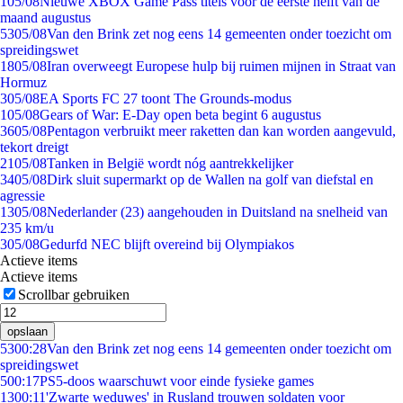
1
05/08
Nieuwe XBOX Game Pass titels voor de eerste helft van de
maand augustus
53
05/08
Van den Brink zet nog eens 14 gemeenten onder toezicht om
spreidingswet
18
05/08
Iran overweegt Europese hulp bij ruimen mijnen in Straat van
Hormuz
3
05/08
EA Sports FC 27 toont The Grounds-modus
1
05/08
Gears of War: E-Day open beta begint 6 augustus
36
05/08
Pentagon verbruikt meer raketten dan kan worden aangevuld,
tekort dreigt
21
05/08
Tanken in België wordt nóg aantrekkelijker
34
05/08
Dirk sluit supermarkt op de Wallen na golf van diefstal en
agressie
13
05/08
Nederlander (23) aangehouden in Duitsland na snelheid van
235 km/u
3
05/08
Gedurfd NEC blijft overeind bij Olympiakos
Actieve items
Actieve items
Scrollbar gebruiken
opslaan
53
00:28
Van den Brink zet nog eens 14 gemeenten onder toezicht om
spreidingswet
5
00:17
PS5-doos waarschuwt voor einde fysieke games
13
00:11
'Zwarte weduwes' in Rusland trouwen soldaten voor