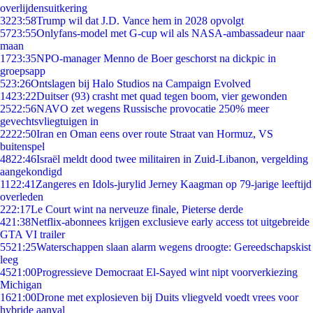
overlijdensuitkering
32
23:58
Trump wil dat J.D. Vance hem in 2028 opvolgt
57
23:55
Onlyfans-model met G-cup wil als NASA-ambassadeur naar
maan
17
23:35
NPO-manager Menno de Boer geschorst na dickpic in
groepsapp
5
23:26
Ontslagen bij Halo Studios na Campaign Evolved
14
23:22
Duitser (93) crasht met quad tegen boom, vier gewonden
25
22:56
NAVO zet wegens Russische provocatie 250% meer
gevechtsvliegtuigen in
22
22:50
Iran en Oman eens over route Straat van Hormuz, VS
buitenspel
48
22:46
Israël meldt dood twee militairen in Zuid-Libanon, vergelding
aangekondigd
11
22:41
Zangeres en Idols-jurylid Jerney Kaagman op 79-jarige leeftijd
overleden
2
22:17
Le Court wint na nerveuze finale, Pieterse derde
4
21:38
Netflix-abonnees krijgen exclusieve early access tot uitgebreide
GTA VI trailer
55
21:25
Waterschappen slaan alarm wegens droogte: Gereedschapskist
leeg
45
21:00
Progressieve Democraat El-Sayed wint nipt voorverkiezing
Michigan
16
21:00
Drone met explosieven bij Duits vliegveld voedt vrees voor
hybride aanval