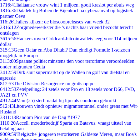
17
16:41
Italiaanse vrouw wint 1 miljoen, gooit kraslot per abuis weg
18
16:36
Datalek bij Bol en de Bijenkorf na cyberaanval op logistiek
partner Ceva
1
16:26
Trailers kijken: de bioscoopreleases van week 32
23
16:12
Zorgmedewerkster die 's nachts haar vriend bezocht terecht
ontslagen
36
15:56
Hackers roven Coldcard-bitcoinwallets leeg voor 114 miljoen
dollar
3
15:13
Geen Qatar en Abu Dhabi? Dan eindigt Formule 1-seizoen
mogelijk in Europa
31
13:00
Spaanse politie: minstens tien voor terrorisme veroordeelden
onder migranten Ceuta
34
12:59
Dirk sluit supermarkt op de Wallen na golf van diefstal en
agressie
8
12:53
The Division Resurgence nu gratis op pc
64
12:53
Zetelpeiling: 24 zetels voor Pro en 18 zetels voor D66, FvD,
JA21 en PVV
49
12:44
Man (25) sterft nadat hij lijm als condoom gebruikt
5
12:43
Litouwen vindt opnieuw migrantentunnel onder grens met Wit-
Rusland
33
11:13
Random Pics van de Dag #1977
11
10:20
Accell, moederbedrijf Sparta en Batavus, vraagt uitstel van
betaling aan
90
09:59
'Belgische' jongeren terroriseren Galderse Meren, maar Boa's
pakken topless zonnen aan