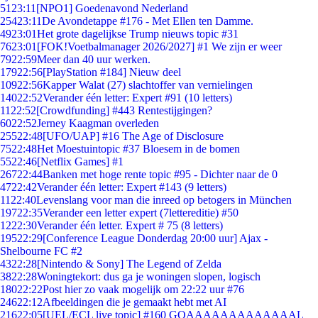
51
23:11
[NPO1] Goedenavond Nederland
254
23:11
De Avondetappe #176 - Met Ellen ten Damme.
49
23:01
Het grote dagelijkse Trump nieuws topic #31
76
23:01
[FOK!Voetbalmanager 2026/2027] #1 We zijn er weer
79
22:59
Meer dan 40 uur werken.
179
22:56
[PlayStation #184] Nieuw deel
109
22:56
Kapper Walat (27) slachtoffer van vernielingen
140
22:52
Verander één letter: Expert #91 (10 letters)
11
22:52
[Crowdfunding] #443 Rentestijgingen?
60
22:52
Jerney Kaagman overleden
255
22:48
[UFO/UAP] #16 The Age of Disclosure
75
22:48
Het Moestuintopic #37 Bloesem in de bomen
55
22:46
[Netflix Games] #1
267
22:44
Banken met hoge rente topic #95 - Dichter naar de 0
47
22:42
Verander één letter: Expert #143 (9 letters)
11
22:40
Levenslang voor man die inreed op betogers in München
197
22:35
Verander een letter expert (7lettereditie) #50
12
22:30
Verander één letter. Expert # 75 (8 letters)
195
22:29
[Conference League Donderdag 20:00 uur] Ajax -
Shelbourne FC #2
43
22:28
[Nintendo & Sony] The Legend of Zelda
38
22:28
Woningtekort: dus ga je woningen slopen, logisch
180
22:22
Post hier zo vaak mogelijk om 22:22 uur #76
246
22:12
Afbeeldingen die je gemaakt hebt met AI
216
22:05
[UEL/ECL live topic] #160 GOAAAAAAAAAAAAAL