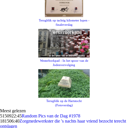
Terugblik op tachtig kilometer lopen -
finaleverslag
Westerborkpad - In het spoor van de
Jodenvervolging
Terugblik op de Hartstocht
(Fotoverslag)
Meest gelezen
51509
22:45
Random Pics van de Dag #1978
1815
06:40
Zorgmedewerkster die 's nachts haar vriend bezocht terecht
ontslagen