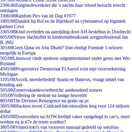
23
06:40
Zorgmedewerkster die 's nachts haar vriend bezocht terecht
ontslagen
33
06/08
Random Pics van de Dag #1977
18
05/08
Datalek bij Bol en de Bijenkorf na cyberaanval op logistiek
partner Ceva
33
05/08
Kind overleden na aanrijding door AH-bestelbus in Dordrecht
6
05/08
Nieuw slachtoffer in kindermisbruikzaak zorgprofessional Jan
B. (66)
3
05/08
Geen Qatar en Abu Dhabi? Dan eindigt Formule 1-seizoen
mogelijk in Europa
5
05/08
Litouwen vindt opnieuw migrantentunnel onder grens met Wit-
Rusland
45
05/08
Progressieve Democraat El-Sayed wint nipt voorverkiezing
Michigan
11
05/08
Accell, moederbedrijf Sparta en Batavus, vraagt uitstel van
betaling aan
5
05/08
Zomervakantieweerbericht: aanhoudend zomers
1
05/08
Vollering de sterkste na lastige heuvelrit
8
05/08
The Division Resurgence nu gratis op pc
36
05/08
Hackers roven Coldcard-bitcoinwallets leeg voor 114 miljoen
dollar
45
05/08
Doorwerken na AOW-leeftijd vaker vastgelegd in cao's, moet
werken na je 67e de norm worden?
38
05/08
Vinted-foto's van vrouwen massaal gedeeld op seksfora