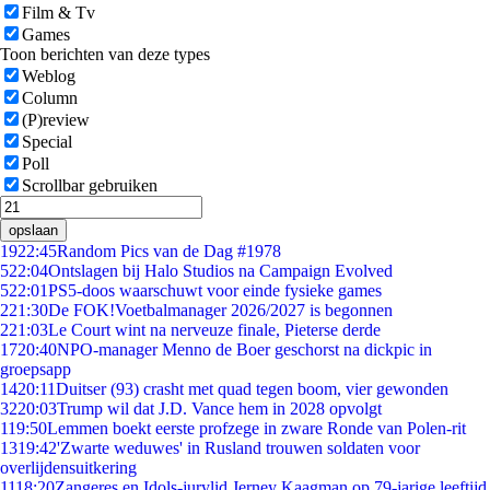
Film & Tv
Games
Toon berichten van deze types
Weblog
Column
(P)review
Special
Poll
Scrollbar gebruiken
opslaan
19
22:45
Random Pics van de Dag #1978
5
22:04
Ontslagen bij Halo Studios na Campaign Evolved
5
22:01
PS5-doos waarschuwt voor einde fysieke games
2
21:30
De FOK!Voetbalmanager 2026/2027 is begonnen
2
21:03
Le Court wint na nerveuze finale, Pieterse derde
17
20:40
NPO-manager Menno de Boer geschorst na dickpic in
groepsapp
14
20:11
Duitser (93) crasht met quad tegen boom, vier gewonden
32
20:03
Trump wil dat J.D. Vance hem in 2028 opvolgt
1
19:50
Lemmen boekt eerste profzege in zware Ronde van Polen-rit
13
19:42
'Zwarte weduwes' in Rusland trouwen soldaten voor
overlijdensuitkering
11
18:20
Zangeres en Idols-jurylid Jerney Kaagman op 79-jarige leeftijd