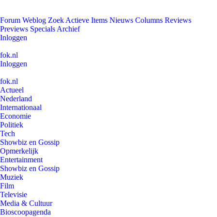
Forum
Weblog
Zoek
Actieve Items
Nieuws
Columns
Reviews
Previews
Specials
Archief
Inloggen
fok.nl
Inloggen
fok.nl
Actueel
Nederland
Internationaal
Economie
Politiek
Tech
Showbiz en Gossip
Opmerkelijk
Entertainment
Showbiz en Gossip
Muziek
Film
Televisie
Media & Cultuur
Bioscoopagenda