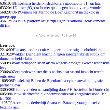
636
10:48
Hiroshima herdenkt slachtoffers atoombom, 81 jaar later
633
20:11
Duitser (93) crasht met quad tegen boom, vier gewonden
568
20:40
NPO-manager Menno de Boer geschorst na dickpic in
groepsapp
456
12:12
XBOX platform krijgt zijn eigen "Platinum" achievements
dit jaar
▼ Advertentie door Refinery89
Lees ook
22
14:09
Huisarts per direct uit vak gezet om ernstig alcoholmisbruik
32
10:28
Wakker Dier dient klacht in tegen insectenfabriek Protix om
duurzaamheidsclaims
55
09:33
Waterschappen slaan alarm wegens droogte: Gereedschapskist
leeg
23
06:40
Zorgmedewerkster die 's nachts haar vriend bezocht terecht
ontslagen
18
05/08
Datalek bij Bol en de Bijenkorf na cyberaanval op logistiek
partner Ceva
33
05/08
Kind overleden na aanrijding door AH-bestelbus in Dordrecht
6
05/08
Nieuw slachtoffer in kindermisbruikzaak zorgprofessional Jan
B. (66)
11
05/08
Accell, moederbedrijf Sparta en Batavus, vraagt uitstel van
betaling aan