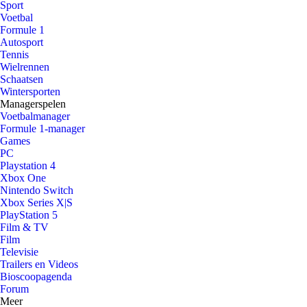
Sport
Voetbal
Formule 1
Autosport
Tennis
Wielrennen
Schaatsen
Wintersporten
Managerspelen
Voetbalmanager
Formule 1-manager
Games
PC
Playstation 4
Xbox One
Nintendo Switch
Xbox Series X|S
PlayStation 5
Film & TV
Film
Televisie
Trailers en Videos
Bioscoopagenda
Forum
Meer