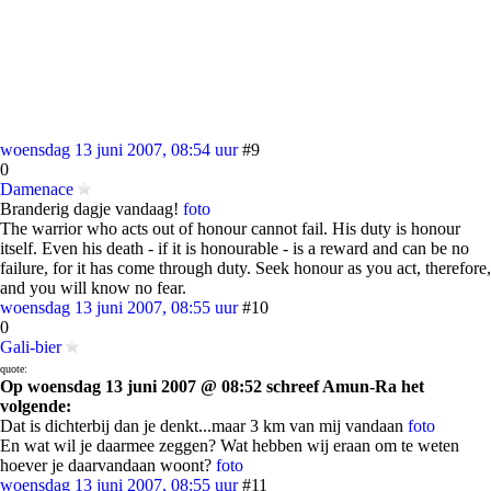
woensdag 13 juni 2007, 08:54 uur
#9
0
Damenace
Branderig dagje vandaag!
foto
The warrior who acts out of honour cannot fail. His duty is honour
itself. Even his death - if it is honourable - is a reward and can be no
failure, for it has come through duty. Seek honour as you act, therefore,
and you will know no fear.
woensdag 13 juni 2007, 08:55 uur
#10
0
Gali-bier
quote:
Op woensdag 13 juni 2007 @ 08:52 schreef Amun-Ra het
volgende:
Dat is dichterbij dan je denkt...maar 3 km van mij vandaan
foto
En wat wil je daarmee zeggen? Wat hebben wij eraan om te weten
hoever je daarvandaan woont?
foto
woensdag 13 juni 2007, 08:55 uur
#11