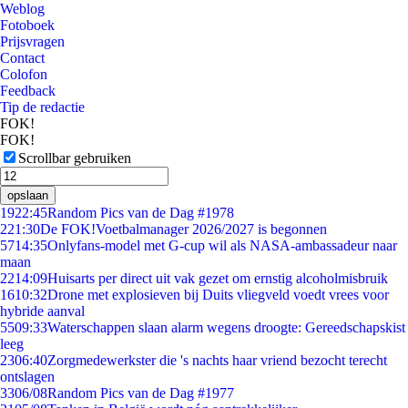
Weblog
Fotoboek
Prijsvragen
Contact
Colofon
Feedback
Tip de redactie
FOK!
FOK!
Scrollbar gebruiken
opslaan
19
22:45
Random Pics van de Dag #1978
2
21:30
De FOK!Voetbalmanager 2026/2027 is begonnen
57
14:35
Onlyfans-model met G-cup wil als NASA-ambassadeur naar
maan
22
14:09
Huisarts per direct uit vak gezet om ernstig alcoholmisbruik
16
10:32
Drone met explosieven bij Duits vliegveld voedt vrees voor
hybride aanval
55
09:33
Waterschappen slaan alarm wegens droogte: Gereedschapskist
leeg
23
06:40
Zorgmedewerkster die 's nachts haar vriend bezocht terecht
ontslagen
33
06/08
Random Pics van de Dag #1977