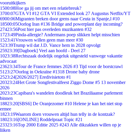
vooruitkijkers
15
00:08
Hoe ga jij om met een relatiebreuk?
37
00:07
GTA VI #12 GTA VI Extended look 27 Augustus Netflix/YT
69
00:06
Migranten breken door grens naar Ceuta in Spanje,l #10
185
00:05
Oorlog Iran #136 Bridge and powerplant day incoming?
274
23:56
Post hier pas overleden muzikanten #32
17
23:49
Pinda-allergie? Andermans poep slikken helpt misschien
15
23:41
Vrouwen willen geen man meer #30
5
23:39
Trump wil dat J.D. Vance hem in 2028 opvolgt
259
23:39
[Dagboek] Veel aan hoofd - Deel 27
10
23:38
Rechtszaak dodelijk ongeluk uitgesteld vanwege vakantie
advocaat
236
23:34
Tour de France femmes 2026 #3 Tijd voor de borstcrawl
51
23:27
Oorlog in Oekraïne #1318 Drone baby drone
25
23:24
[2026/2027] Eredivisietoto #1
203
23:24
Het Grote Songfestivalfeest Ziggo Dome #5 13 november
2026
20
23:23
Capibara's wandelen doodleuk het Braziliaanse parlement
binnen
188
23:20
[SBS6] De Oranjezomer #10 Helene je kan het niet stop
ermee
18
23:19
Waarom doen vrouwen altijd hun telly in de kontzak?
180
23:16
[ONLINE] Roddelpraat Topic #21
233
23:16
Top 2000 Editie 2025 #243 Alle dikzakken willen op je
lijken