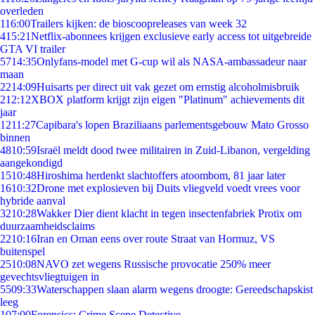
overleden
1
16:00
Trailers kijken: de bioscoopreleases van week 32
4
15:21
Netflix-abonnees krijgen exclusieve early access tot uitgebreide
GTA VI trailer
57
14:35
Onlyfans-model met G-cup wil als NASA-ambassadeur naar
maan
22
14:09
Huisarts per direct uit vak gezet om ernstig alcoholmisbruik
2
12:12
XBOX platform krijgt zijn eigen "Platinum" achievements dit
jaar
12
11:27
Capibara's lopen Braziliaans parlementsgebouw Mato Grosso
binnen
48
10:59
Israël meldt dood twee militairen in Zuid-Libanon, vergelding
aangekondigd
15
10:48
Hiroshima herdenkt slachtoffers atoombom, 81 jaar later
16
10:32
Drone met explosieven bij Duits vliegveld voedt vrees voor
hybride aanval
32
10:28
Wakker Dier dient klacht in tegen insectenfabriek Protix om
duurzaamheidsclaims
22
10:16
Iran en Oman eens over route Straat van Hormuz, VS
buitenspel
25
10:08
NAVO zet wegens Russische provocatie 250% meer
gevechtsvliegtuigen in
55
09:33
Waterschappen slaan alarm wegens droogte: Gereedschapskist
leeg
1
07:00
Forensics: Crime Scene Detective