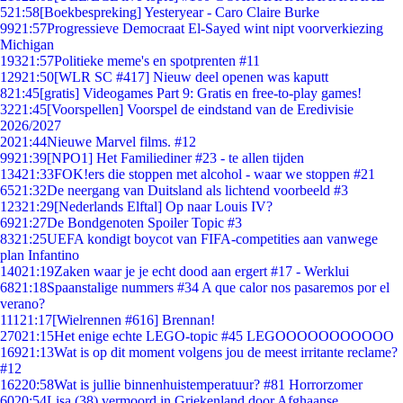
5
21:58
[Boekbespreking] Yesteryear - Caro Claire Burke
99
21:57
Progressieve Democraat El-Sayed wint nipt voorverkiezing
Michigan
193
21:57
Politieke meme's en spotprenten #11
129
21:50
[WLR SC #417] Nieuw deel openen was kaputt
8
21:45
[gratis] Videogames Part 9: Gratis en free-to-play games!
32
21:45
[Voorspellen] Voorspel de eindstand van de Eredivisie
2026/2027
20
21:44
Nieuwe Marvel films. #12
99
21:39
[NPO1] Het Familiediner #23 - te allen tijden
134
21:33
FOK!ers die stoppen met alcohol - waar we stoppen #21
65
21:32
De neergang van Duitsland als lichtend voorbeeld #3
123
21:29
[Nederlands Elftal] Op naar Louis IV?
69
21:27
De Bondgenoten Spoiler Topic #3
83
21:25
UEFA kondigt boycot van FIFA-competities aan vanwege
plan Infantino
140
21:19
Zaken waar je je echt dood aan ergert #17 - Werklui
68
21:18
Spaanstalige nummers #34 A que calor nos pasaremos por el
verano?
111
21:17
[Wielrennen #616] Brennan!
270
21:15
Het enige echte LEGO-topic #45 LEGOOOOOOOOOOO
169
21:13
Wat is op dit moment volgens jou de meest irritante reclame?
#12
162
20:58
Wat is jullie binnenhuistemperatuur? #81 Horrorzomer
60
20:54
Lisa (38) vermoord in Griekenland door Afghaanse