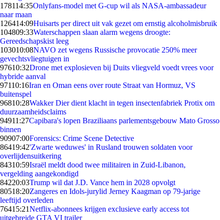
1781
14:35
Onlyfans-model met G-cup wil als NASA-ambassadeur
naar maan
1264
14:09
Huisarts per direct uit vak gezet om ernstig alcoholmisbruik
1048
09:33
Waterschappen slaan alarm wegens droogte:
Gereedschapskist leeg
1030
10:08
NAVO zet wegens Russische provocatie 250% meer
gevechtsvliegtuigen in
976
10:32
Drone met explosieven bij Duits vliegveld voedt vrees voor
hybride aanval
971
10:16
Iran en Oman eens over route Straat van Hormuz, VS
buitenspel
968
10:28
Wakker Dier dient klacht in tegen insectenfabriek Protix om
duurzaamheidsclaims
949
11:27
Capibara's lopen Braziliaans parlementsgebouw Mato Grosso
binnen
909
07:00
Forensics: Crime Scene Detective
864
19:42
'Zwarte weduwes' in Rusland trouwen soldaten voor
overlijdensuitkering
843
10:59
Israël meldt dood twee militairen in Zuid-Libanon,
vergelding aangekondigd
842
20:03
Trump wil dat J.D. Vance hem in 2028 opvolgt
805
18:20
Zangeres en Idols-jurylid Jerney Kaagman op 79-jarige
leeftijd overleden
764
15:21
Netflix-abonnees krijgen exclusieve early access tot
uitgebreide GTA VI trailer