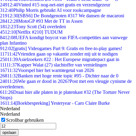
249
12:40
Vinted #15 nog-net-niet gratis en verzendgezeur
3
12:40
Philip Morris gebruikt AI voor rookcampagne
219
12:30
[SBS6] De Bondgenoten #317 We dansen de macaroni
284
12:28
MotoGP #93 Met de TT in Assen
18
12:23
Tony Scott (54) overleden
45
12:10
[Netflix #210] TUDUM
84
12:08
UEFA kondigt boycot van FIFA-competities aan vanwege
plan Infantino
9
12:02
[gratis] Videogames Part 9: Gratis en free-to-play games!
117
11:42
Vrienden gaan op vakantie zonder mij uit te nodigen
250
11:39
Asielzoekers #22 : Het Europese migratiepact gaat in
111
11:37
Kapper Walat (27) slachtoffer van vernielingen
167
11:32
Voorspel hier het warmtegetal van 2026
268
11:32
Banken met hoge rente topic #95 - Dichter naar de 0
240
11:26
Wie gaan er dood in 2026?Post met een vleugje cynisme de
overledenen.
6
11:26
Draai hier alle platen in je platenkast #32 (The Torture Never
Stops)
16
11:14
[Boekbespreking] Yesteryear - Caro Claire Burke
Nederland
Nederland
Scrollbar gebruiken
opslaan