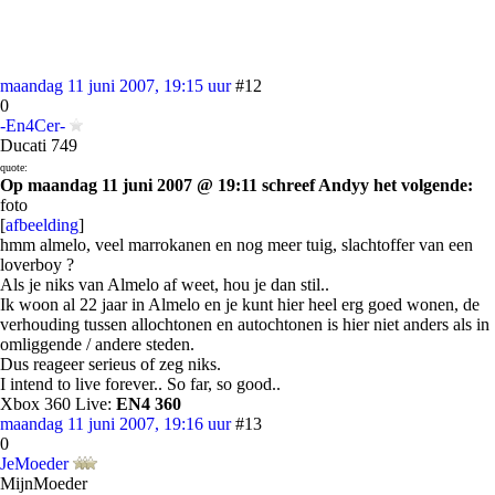
maandag 11 juni 2007, 19:15 uur
#12
0
-En4Cer-
Ducati 749
quote:
Op maandag 11 juni 2007 @ 19:11 schreef Andyy het volgende:
foto
[
afbeelding
]
hmm almelo, veel marrokanen en nog meer tuig, slachtoffer van een
loverboy ?
Als je niks van Almelo af weet, hou je dan stil..
Ik woon al 22 jaar in Almelo en je kunt hier heel erg goed wonen, de
verhouding tussen allochtonen en autochtonen is hier niet anders als in
omliggende / andere steden.
Dus reageer serieus of zeg niks.
I intend to live forever.. So far, so good..
Xbox 360 Live:
EN4 360
maandag 11 juni 2007, 19:16 uur
#13
0
JeMoeder
MijnMoeder