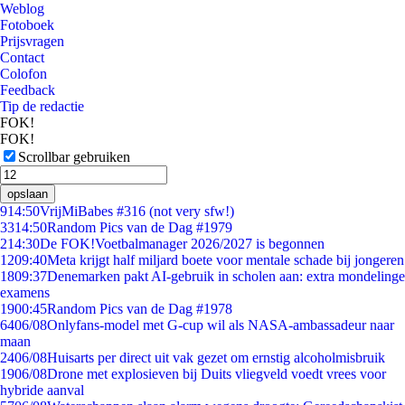
Weblog
Fotoboek
Prijsvragen
Contact
Colofon
Feedback
Tip de redactie
FOK!
FOK!
Scrollbar gebruiken
opslaan
9
14:50
VrijMiBabes #316 (not very sfw!)
33
14:50
Random Pics van de Dag #1979
2
14:30
De FOK!Voetbalmanager 2026/2027 is begonnen
12
09:40
Meta krijgt half miljard boete voor mentale schade bij jongeren
18
09:37
Denemarken pakt AI-gebruik in scholen aan: extra mondelinge
examens
19
00:45
Random Pics van de Dag #1978
64
06/08
Onlyfans-model met G-cup wil als NASA-ambassadeur naar
maan
24
06/08
Huisarts per direct uit vak gezet om ernstig alcoholmisbruik
19
06/08
Drone met explosieven bij Duits vliegveld voedt vrees voor
hybride aanval