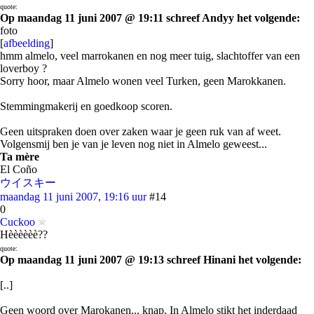
quote:
Op maandag 11 juni 2007 @ 19:11 schreef Andyy het volgende:
foto
[
afbeelding
]
hmm almelo, veel marrokanen en nog meer tuig, slachtoffer van een
loverboy ?
Sorry hoor, maar Almelo wonen veel Turken, geen Marokkanen.
Stemmingmakerij en goedkoop scoren.
Geen uitspraken doen over zaken waar je geen ruk van af weet.
Volgensmij ben je van je leven nog niet in Almelo geweest...
Ta mère
El Coño
ウイスキー
maandag 11 juni 2007, 19:16 uur
#14
0
Cuckoo
Hèèèèèè??
quote:
Op maandag 11 juni 2007 @ 19:13 schreef Hinani het volgende:
[..]
Geen woord over Marokanen... knap. In Almelo stikt het inderdaad