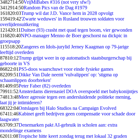
34827
14:50
VrijMiBabes #316 (not very sfw!)
34129
14:50
Random Pics van de Dag #1979
1618
20:03
Trump wil dat J.D. Vance hem in 2028 opvolgt
1594
19:42
'Zwarte weduwes' in Rusland trouwen soldaten voor
overlijdensuitkering
1214
20:11
Duitser (93) crasht met quad tegen boom, vier gewonden
1168
20:40
NPO-manager Menno de Boer geschorst na dickpic in
groepsapp
1155
18:20
Zangeres en Idols-jurylid Jerney Kaagman op 79-jarige
leeftijd overleden
878
10:12
Trump grijpt weer in op automatisch staatsburgerschap bij
geboorte in VS
868
22:01
PS5-doos waarschuwt voor einde fysieke games
822
09:51
Dikke Van Dale neemt 'vulvalippen' op: 'stigma op
schaamlippen doorbreken'
814
09:05
Peter Faber (82) overleden
799
11:52
Amsterdams dierenasiel DOA overspoeld met babykonijntjes
748
13:48
Meer agressie tegen een andersluidende politieke mening,
laat jij je intimideren?
683
22:04
Ontslagen bij Halo Studios na Campaign Evolved
674
11:46
Kabinet geeft bedrijven geen compensatie voor schade door
laagwater
637
09:37
Denemarken pakt AI-gebruik in scholen aan: extra
mondelinge examens
620
11:08
Tropische hitte keert zondag terug met lokaal 32 graden