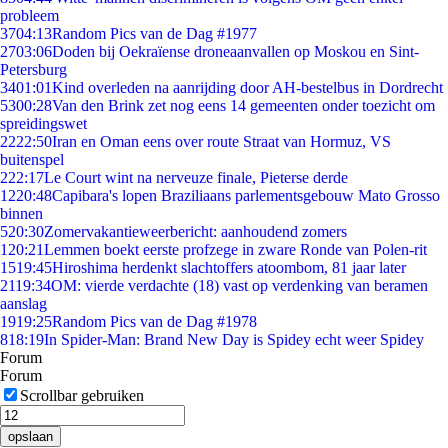
probleem
37
04:13
Random Pics van de Dag #1977
27
03:06
Doden bij Oekraïense droneaanvallen op Moskou en Sint-
Petersburg
34
01:01
Kind overleden na aanrijding door AH-bestelbus in Dordrecht
53
00:28
Van den Brink zet nog eens 14 gemeenten onder toezicht om
spreidingswet
22
22:50
Iran en Oman eens over route Straat van Hormuz, VS
buitenspel
2
22:17
Le Court wint na nerveuze finale, Pieterse derde
12
20:48
Capibara's lopen Braziliaans parlementsgebouw Mato Grosso
binnen
5
20:30
Zomervakantieweerbericht: aanhoudend zomers
1
20:21
Lemmen boekt eerste profzege in zware Ronde van Polen-rit
15
19:45
Hiroshima herdenkt slachtoffers atoombom, 81 jaar later
21
19:34
OM: vierde verdachte (18) vast op verdenking van beramen
aanslag
19
19:25
Random Pics van de Dag #1978
8
18:19
In Spider-Man: Brand New Day is Spidey echt weer Spidey
Forum
Forum
Scrollbar gebruiken
opslaan