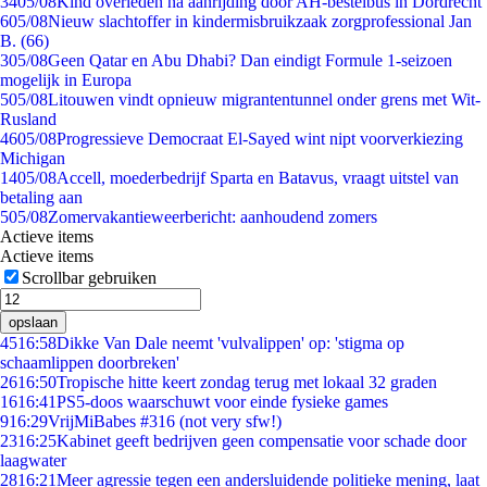
34
05/08
Kind overleden na aanrijding door AH-bestelbus in Dordrecht
6
05/08
Nieuw slachtoffer in kindermisbruikzaak zorgprofessional Jan
B. (66)
3
05/08
Geen Qatar en Abu Dhabi? Dan eindigt Formule 1-seizoen
mogelijk in Europa
5
05/08
Litouwen vindt opnieuw migrantentunnel onder grens met Wit-
Rusland
46
05/08
Progressieve Democraat El-Sayed wint nipt voorverkiezing
Michigan
14
05/08
Accell, moederbedrijf Sparta en Batavus, vraagt uitstel van
betaling aan
5
05/08
Zomervakantieweerbericht: aanhoudend zomers
Actieve items
Actieve items
Scrollbar gebruiken
opslaan
45
16:58
Dikke Van Dale neemt 'vulvalippen' op: 'stigma op
schaamlippen doorbreken'
26
16:50
Tropische hitte keert zondag terug met lokaal 32 graden
16
16:41
PS5-doos waarschuwt voor einde fysieke games
9
16:29
VrijMiBabes #316 (not very sfw!)
23
16:25
Kabinet geeft bedrijven geen compensatie voor schade door
laagwater
28
16:21
Meer agressie tegen een andersluidende politieke mening, laat