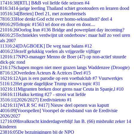
174
16:38
[RTL] B&B vol liefde 6de seizoen #4
8
16:34
14-jarige leerling Thailand schiet grootouders en leraren dood
105
16:34
[Breien] Deel 21, met zomerbreisels
78
16:33
Hoe denkt God echt over homo-seksualiteit? deel 4
99
16:29
Teltopic #1563 tel door en door en door....
210
16:26
Oorlog Iran #136 Bridge and powerplant day incoming?
66
16:25
Techniekles verdwijnt uit onderbouw: maar half zo veel uren
als 2007
113
16:24
[DAGBOEK] De weg naar balans #12
40
16:23
Jezelf gelukkig voelen als vrijgezelle vijftiger
120
16:17
NPO-manager Menno de Boer (47) op non-actief stuurde
dick-pic rond
2
16:17
Schapen mogen niet meer grazen langs Waddenzee (Droogte)
87
16:12
Overleden Acteurs & Actrices Deel #15
162
16:12
Ajax is een parodie op een voetbalclub #7 Vuurwerkjes
51
16:12
Het grote dagelijkse Trump nieuws topic #31
102
16:11
Migranten breken door grens naar Ceuta in Spanje,l #10
166
16:11
Haiku ketting #27 - strooi wat liefde
35
16:11
[2026/2027] Eredivisietoto #1
142
16:11
[WLR SC #417] Nieuw deel openen was kaputt
40
16:09
[Voorspellen] Voorspel de eindstand van de Eredivisie
2026/2027
127
16:09
Invalkracht kinderdagverblijf Jan B. (66) misbruikt zeker 14
kinderen
238
16:05
De bezuinigingen bij de NPO