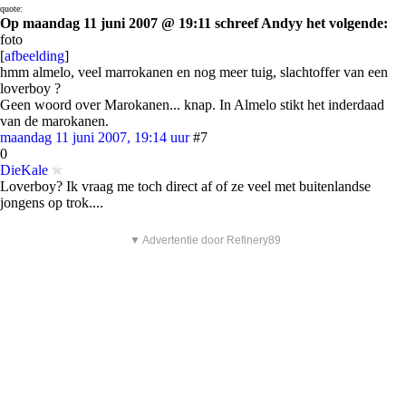
quote:
Op maandag 11 juni 2007 @ 19:11 schreef Andyy het volgende:
foto
[
afbeelding
]
hmm almelo, veel marrokanen en nog meer tuig, slachtoffer van een
loverboy ?
Geen woord over Marokanen... knap. In Almelo stikt het inderdaad
van de marokanen.
maandag 11 juni 2007, 19:14 uur
#7
0
DieKale
Loverboy? Ik vraag me toch direct af of ze veel met buitenlandse
jongens op trok....
▼ Advertentie door Refinery89