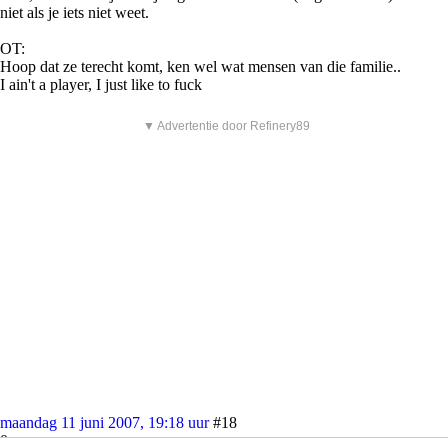
niet als je iets niet weet.
OT:
Hoop dat ze terecht komt, ken wel wat mensen van die familie..
I ain't a player, I just like to fuck
▼ Advertentie door Refinery89
maandag 11 juni 2007, 19:18 uur
#18
0