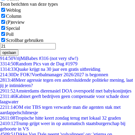
Toon berichten van deze types
Weblog
Column
(P)review
Special
Poll
Scrollbar gebruiken
opslaan
9
14:50
VrijMiBabes #316 (not very sfw!)
33
14:50
Random Pics van de Dag #1979
13
14:33
Quake krijgt na 30 jaar een gratis uitbreiding
2
14:30
De FOK!Voetbalmanager 2026/2027 is begonnen
28
13:48
Meer agressie tegen een andersluidende politieke mening, laat
jij je intimideren?
29
11:52
Amsterdams dierenasiel DOA overspoeld met babykonijntjes
23
11:46
Kabinet geeft bedrijven geen compensatie voor schade door
laagwater
22
11:14
OM eist TBS tegen verwarde man die agenten stak met
aardappelschilmesje
26
11:08
Tropische hitte keert zondag terug met lokaal 32 graden
24
10:12
Trump grijpt weer in op automatisch staatsburgerschap bij
geboorte in VS
45
09:51
Dikke Van Dale neemt 'vulvalippen' op: 'stigma op