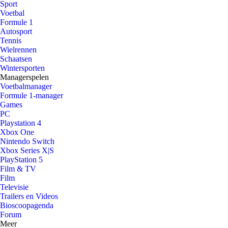
Sport
Voetbal
Formule 1
Autosport
Tennis
Wielrennen
Schaatsen
Wintersporten
Managerspelen
Voetbalmanager
Formule 1-manager
Games
PC
Playstation 4
Xbox One
Nintendo Switch
Xbox Series X|S
PlayStation 5
Film & TV
Film
Televisie
Trailers en Videos
Bioscoopagenda
Forum
Meer