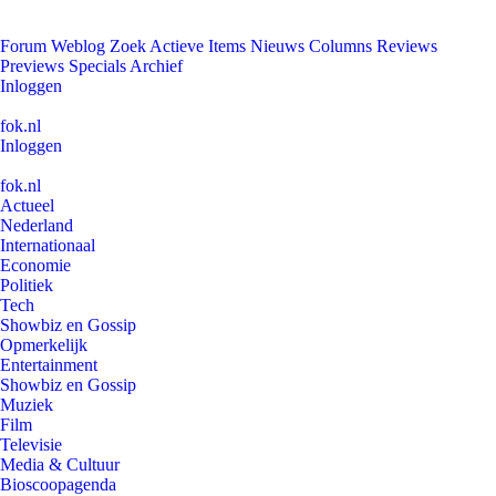
Forum
Weblog
Zoek
Actieve Items
Nieuws
Columns
Reviews
Previews
Specials
Archief
Inloggen
fok.nl
Inloggen
fok.nl
Actueel
Nederland
Internationaal
Economie
Politiek
Tech
Showbiz en Gossip
Opmerkelijk
Entertainment
Showbiz en Gossip
Muziek
Film
Televisie
Media & Cultuur
Bioscoopagenda