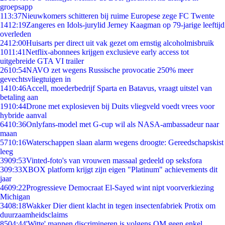
groepsapp
1
13:37
Nieuwkomers schitteren bij ruime Europese zege FC Twente
14
12:19
Zangeres en Idols-jurylid Jerney Kaagman op 79-jarige leeftijd
overleden
24
12:00
Huisarts per direct uit vak gezet om ernstig alcoholmisbruik
10
11:41
Netflix-abonnees krijgen exclusieve early access tot
uitgebreide GTA VI trailer
26
10:54
NAVO zet wegens Russische provocatie 250% meer
gevechtsvliegtuigen in
14
10:46
Accell, moederbedrijf Sparta en Batavus, vraagt uitstel van
betaling aan
19
10:44
Drone met explosieven bij Duits vliegveld voedt vrees voor
hybride aanval
64
10:36
Onlyfans-model met G-cup wil als NASA-ambassadeur naar
maan
57
10:16
Waterschappen slaan alarm wegens droogte: Gereedschapskist
leeg
39
09:53
Vinted-foto's van vrouwen massaal gedeeld op seksfora
3
09:33
XBOX platform krijgt zijn eigen "Platinum" achievements dit
jaar
46
09:22
Progressieve Democraat El-Sayed wint nipt voorverkiezing
Michigan
34
08:18
Wakker Dier dient klacht in tegen insectenfabriek Protix om
duurzaamheidsclaims
85
04:44
'Witte' mannen discrimineren is volgens OM geen enkel