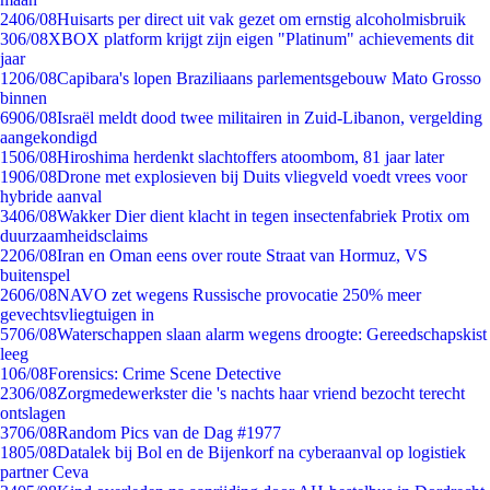
24
06/08
Huisarts per direct uit vak gezet om ernstig alcoholmisbruik
3
06/08
XBOX platform krijgt zijn eigen "Platinum" achievements dit
jaar
12
06/08
Capibara's lopen Braziliaans parlementsgebouw Mato Grosso
binnen
69
06/08
Israël meldt dood twee militairen in Zuid-Libanon, vergelding
aangekondigd
15
06/08
Hiroshima herdenkt slachtoffers atoombom, 81 jaar later
19
06/08
Drone met explosieven bij Duits vliegveld voedt vrees voor
hybride aanval
34
06/08
Wakker Dier dient klacht in tegen insectenfabriek Protix om
duurzaamheidsclaims
22
06/08
Iran en Oman eens over route Straat van Hormuz, VS
buitenspel
26
06/08
NAVO zet wegens Russische provocatie 250% meer
gevechtsvliegtuigen in
57
06/08
Waterschappen slaan alarm wegens droogte: Gereedschapskist
leeg
1
06/08
Forensics: Crime Scene Detective
23
06/08
Zorgmedewerkster die 's nachts haar vriend bezocht terecht
ontslagen
37
06/08
Random Pics van de Dag #1977
18
05/08
Datalek bij Bol en de Bijenkorf na cyberaanval op logistiek
partner Ceva