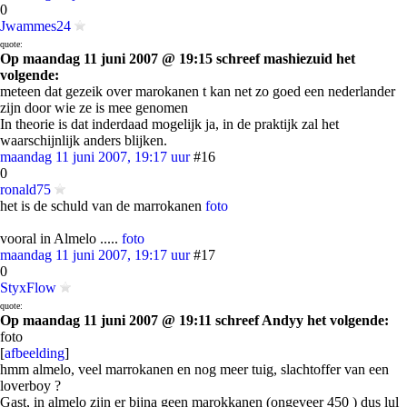
0
Jwammes24
quote:
Op maandag 11 juni 2007 @ 19:15 schreef mashiezuid het
volgende:
meteen dat gezeik over marokanen t kan net zo goed een nederlander
zijn door wie ze is mee genomen
In theorie is dat inderdaad mogelijk ja, in de praktijk zal het
waarschijnlijk anders blijken.
maandag 11 juni 2007, 19:17 uur
#16
0
ronald75
het is de schuld van de marrokanen
foto
vooral in Almelo .....
foto
maandag 11 juni 2007, 19:17 uur
#17
0
StyxFlow
quote:
Op maandag 11 juni 2007 @ 19:11 schreef Andyy het volgende:
foto
[
afbeelding
]
hmm almelo, veel marrokanen en nog meer tuig, slachtoffer van een
loverboy ?
Gast, in almelo zijn er bijna geen marokkanen (ongeveer 450 ) dus lul