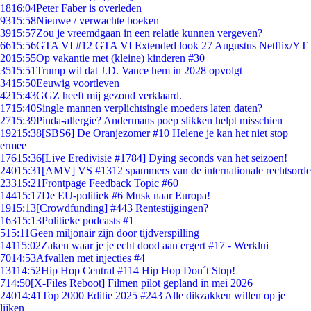
18
16:04
Peter Faber is overleden
93
15:58
Nieuwe / verwachte boeken
39
15:57
Zou je vreemdgaan in een relatie kunnen vergeven?
66
15:56
GTA VI #12 GTA VI Extended look 27 Augustus Netflix/YT
20
15:55
Op vakantie met (kleine) kinderen #30
35
15:51
Trump wil dat J.D. Vance hem in 2028 opvolgt
34
15:50
Eeuwig voortleven
42
15:43
GGZ heeft mij gezond verklaard.
17
15:40
Single mannen verplichtsingle moeders laten daten?
27
15:39
Pinda-allergie? Andermans poep slikken helpt misschien
192
15:38
[SBS6] De Oranjezomer #10 Helene je kan het niet stop
ermee
176
15:36
[Live Eredivisie #1784] Dying seconds van het seizoen!
240
15:31
[AMV] VS #1312 spammers van de internationale rechtsorde
233
15:21
Frontpage Feedback Topic #60
144
15:17
De EU-politiek #6 Musk naar Europa!
19
15:13
[Crowdfunding] #443 Rentestijgingen?
163
15:13
Politieke podcasts #1
5
15:11
Geen miljonair zijn door tijdverspilling
141
15:02
Zaken waar je je echt dood aan ergert #17 - Werklui
70
14:53
Afvallen met injecties #4
131
14:52
Hip Hop Central #114 Hip Hop Don´t Stop!
7
14:50
[X-Files Reboot] Filmen pilot gepland in mei 2026
240
14:41
Top 2000 Editie 2025 #243 Alle dikzakken willen op je
lijken