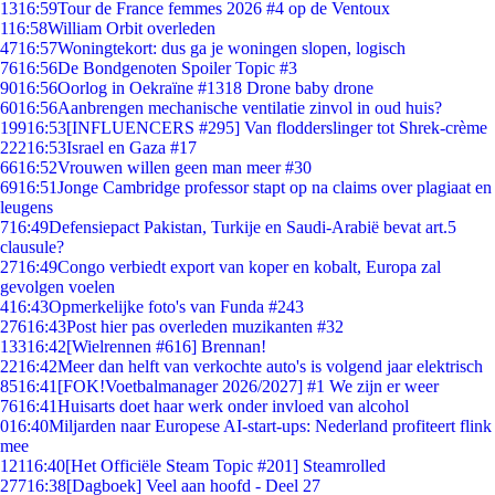
13
16:59
Tour de France femmes 2026 #4 op de Ventoux
1
16:58
William Orbit overleden
47
16:57
Woningtekort: dus ga je woningen slopen, logisch
76
16:56
De Bondgenoten Spoiler Topic #3
90
16:56
Oorlog in Oekraïne #1318 Drone baby drone
60
16:56
Aanbrengen mechanische ventilatie zinvol in oud huis?
199
16:53
[INFLUENCERS #295] Van flodderslinger tot Shrek-crème
222
16:53
Israel en Gaza #17
66
16:52
Vrouwen willen geen man meer #30
69
16:51
Jonge Cambridge professor stapt op na claims over plagiaat en
leugens
7
16:49
Defensiepact Pakistan, Turkije en Saudi-Arabië bevat art.5
clausule?
27
16:49
Congo verbiedt export van koper en kobalt, Europa zal
gevolgen voelen
4
16:43
Opmerkelijke foto's van Funda #243
276
16:43
Post hier pas overleden muzikanten #32
133
16:42
[Wielrennen #616] Brennan!
22
16:42
Meer dan helft van verkochte auto's is volgend jaar elektrisch
85
16:41
[FOK!Voetbalmanager 2026/2027] #1 We zijn er weer
76
16:41
Huisarts doet haar werk onder invloed van alcohol
0
16:40
Miljarden naar Europese AI-start-ups: Nederland profiteert flink
mee
121
16:40
[Het Officiële Steam Topic #201] Steamrolled
277
16:38
[Dagboek] Veel aan hoofd - Deel 27