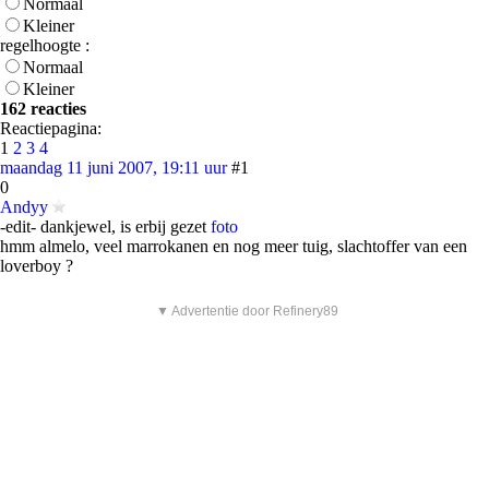
Normaal
Kleiner
regelhoogte :
Normaal
Kleiner
162 reacties
Reactiepagina:
1
2
3
4
maandag 11 juni 2007, 19:11 uur
#1
0
Andyy
-edit- dankjewel, is erbij gezet
foto
hmm almelo, veel marrokanen en nog meer tuig, slachtoffer van een
loverboy ?
▼ Advertentie door Refinery89