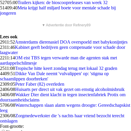
527
05:00
Trailers kijken: de bioscoopreleases van week 32
514
09:40
Meta krijgt half miljard boete voor mentale schade bij
jongeren
▼ Advertentie door Refinery89
Lees ook
29
11:52
Amsterdams dierenasiel DOA overspoeld met babykonijntjes
23
11:46
Kabinet geeft bedrijven geen compensatie voor schade door
laagwater
22
11:14
OM eist TBS tegen verwarde man die agenten stak met
aardappelschilmesje
25
11:08
Tropische hitte keert zondag terug met lokaal 32 graden
44
09:51
Dikke Van Dale neemt 'vulvalippen' op: 'stigma op
schaamlippen doorbreken'
23
09:05
Peter Faber (82) overleden
24
06/08
Huisarts per direct uit vak gezet om ernstig alcoholmisbruik
34
06/08
Wakker Dier dient klacht in tegen insectenfabriek Protix om
duurzaamheidsclaims
57
06/08
Waterschappen slaan alarm wegens droogte: Gereedschapskist
leeg
23
06/08
Zorgmedewerkster die 's nachts haar vriend bezocht terecht
ontslagen
Font-grootte: