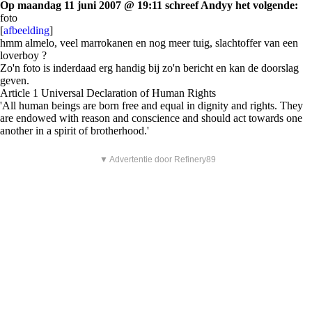
Op maandag 11 juni 2007 @ 19:11 schreef Andyy het volgende:
foto
[
afbeelding
]
hmm almelo, veel marrokanen en nog meer tuig, slachtoffer van een
loverboy ?
Zo'n foto is inderdaad erg handig bij zo'n bericht en kan de doorslag
geven.
Article 1 Universal Declaration of Human Rights
'All human beings are born free and equal in dignity and rights. They
are endowed with reason and conscience and should act towards one
another in a spirit of brotherhood.'
▼ Advertentie door Refinery89