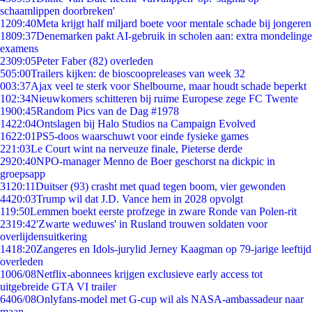
schaamlippen doorbreken'
12
09:40
Meta krijgt half miljard boete voor mentale schade bij jongeren
18
09:37
Denemarken pakt AI-gebruik in scholen aan: extra mondelinge
examens
23
09:05
Peter Faber (82) overleden
5
05:00
Trailers kijken: de bioscoopreleases van week 32
0
03:37
Ajax veel te sterk voor Shelbourne, maar houdt schade beperkt
1
02:34
Nieuwkomers schitteren bij ruime Europese zege FC Twente
19
00:45
Random Pics van de Dag #1978
14
22:04
Ontslagen bij Halo Studios na Campaign Evolved
16
22:01
PS5-doos waarschuwt voor einde fysieke games
2
21:03
Le Court wint na nerveuze finale, Pieterse derde
29
20:40
NPO-manager Menno de Boer geschorst na dickpic in
groepsapp
31
20:11
Duitser (93) crasht met quad tegen boom, vier gewonden
44
20:03
Trump wil dat J.D. Vance hem in 2028 opvolgt
1
19:50
Lemmen boekt eerste profzege in zware Ronde van Polen-rit
23
19:42
'Zwarte weduwes' in Rusland trouwen soldaten voor
overlijdensuitkering
14
18:20
Zangeres en Idols-jurylid Jerney Kaagman op 79-jarige leeftijd
overleden
10
06/08
Netflix-abonnees krijgen exclusieve early access tot
uitgebreide GTA VI trailer
64
06/08
Onlyfans-model met G-cup wil als NASA-ambassadeur naar
maan