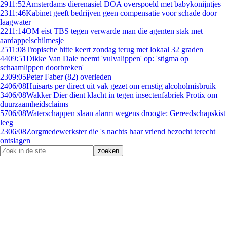
29
11:52
Amsterdams dierenasiel DOA overspoeld met babykonijntjes
23
11:46
Kabinet geeft bedrijven geen compensatie voor schade door
laagwater
22
11:14
OM eist TBS tegen verwarde man die agenten stak met
aardappelschilmesje
25
11:08
Tropische hitte keert zondag terug met lokaal 32 graden
44
09:51
Dikke Van Dale neemt 'vulvalippen' op: 'stigma op
schaamlippen doorbreken'
23
09:05
Peter Faber (82) overleden
24
06/08
Huisarts per direct uit vak gezet om ernstig alcoholmisbruik
34
06/08
Wakker Dier dient klacht in tegen insectenfabriek Protix om
duurzaamheidsclaims
57
06/08
Waterschappen slaan alarm wegens droogte: Gereedschapskist
leeg
23
06/08
Zorgmedewerkster die 's nachts haar vriend bezocht terecht
ontslagen