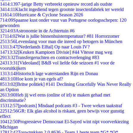
14
14:13
97-jarige Betty verbreekt opnieuw record als oudste
34
14:11
Klacht ingediend tegen grootste insectenfabriek ter wereld
116
14:10
Hurricane & Cyclone Season 2026
7
14:09
Spaanse kust onder vuur van Portugese oorlogsschepen: 120
gewonden
32
14:03
Astronomie in de Achtertuin #6
171
14:02
Wat is jullie binnenhuistemperatuur? #81 Horrorzomer
25
13:56
Levenslang voor man die inreed op betogers in München
131
13:47
[Nederlands Elftal] Op naar Louis IV?
147
13:32
[Keuken Kampioen Divisie] #44 Vitesse mag weg
29
13:32
Transfergeruchten en contractverlenging #83
243
13:31
[Videoland] B&B vol liefde 6de seizoen #1 voor de
vooruitkijkers
13
13:14
Historisch lage waterstanden Rijn en Donau
48
13:10
Hoe kom je van egels af?
85
13:02
[Britse politiek] #141 Declining Gracefully Was Never Really
an Option
26
13:00
Heb jij wel eens (online of irl) te maken gehad met
discriminatie?
153
12:57
[podcasts] Misdaad podcasts #3 - Twee weken taakstraf
225
12:56
GR: Elk glas alcohol is riskant, geen bewijs voor gunstig
effect
104
12:50
Progressieve Democraat El-Sayed wint nipt voorverkiezing
Michigan
178
12:42
Touwtrekken 2.0 #636 - Team 1 beste team *G* *O*