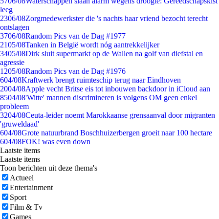
57
06/08
Waterschappen slaan alarm wegens droogte: Gereedschapskist
leeg
23
06/08
Zorgmedewerkster die 's nachts haar vriend bezocht terecht
ontslagen
37
06/08
Random Pics van de Dag #1977
21
05/08
Tanken in België wordt nóg aantrekkelijker
34
05/08
Dirk sluit supermarkt op de Wallen na golf van diefstal en
agressie
12
05/08
Random Pics van de Dag #1976
6
04/08
Kraftwerk brengt ruimteschip terug naar Eindhoven
20
04/08
Apple vecht Britse eis tot inbouwen backdoor in iCloud aan
85
04/08
'Witte' mannen discrimineren is volgens OM geen enkel
probleem
32
04/08
Ceuta-leider noemt Marokkaanse grensaanval door migranten
'gruweldaad'
6
04/08
Grote natuurbrand Boschhuizerbergen groeit naar 100 hectare
6
04/08
FOK! was even down
Laatste items
Laatste items
Toon berichten uit deze thema's
Actueel
Entertainment
Sport
Film & Tv
Games