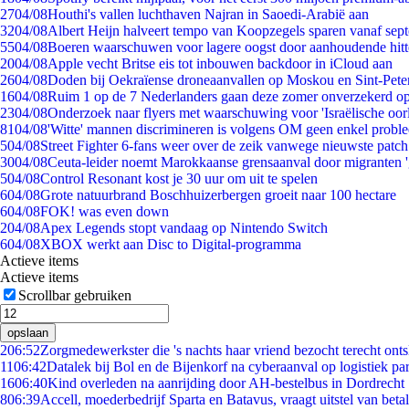
27
04/08
Houthi's vallen luchthaven Najran in Saoedi-Arabië aan
32
04/08
Albert Heijn halveert tempo van Koopzegels sparen vanaf sep
55
04/08
Boeren waarschuwen voor lagere oogst door aanhoudende hitt
20
04/08
Apple vecht Britse eis tot inbouwen backdoor in iCloud aan
26
04/08
Doden bij Oekraïense droneaanvallen op Moskou en Sint-Pete
16
04/08
Ruim 1 op de 7 Nederlanders gaan deze zomer onverzekerd op
23
04/08
Onderzoek naar flyers met waarschuwing voor 'Israëlische oor
81
04/08
'Witte' mannen discrimineren is volgens OM geen enkel probl
5
04/08
Street Fighter 6-fans weer over de zeik vanwege nieuwste patch
30
04/08
Ceuta-leider noemt Marokkaanse grensaanval door migranten 
5
04/08
Control Resonant kost je 30 uur om uit te spelen
6
04/08
Grote natuurbrand Boschhuizerbergen groeit naar 100 hectare
6
04/08
FOK! was even down
2
04/08
Apex Legends stopt vandaag op Nintendo Switch
6
04/08
XBOX werkt aan Disc to Digital-programma
Actieve items
Actieve items
Scrollbar gebruiken
opslaan
2
06:52
Zorgmedewerkster die 's nachts haar vriend bezocht terecht ont
11
06:42
Datalek bij Bol en de Bijenkorf na cyberaanval op logistiek pa
16
06:40
Kind overleden na aanrijding door AH-bestelbus in Dordrecht
8
06:39
Accell, moederbedrijf Sparta en Batavus, vraagt uitstel van beta