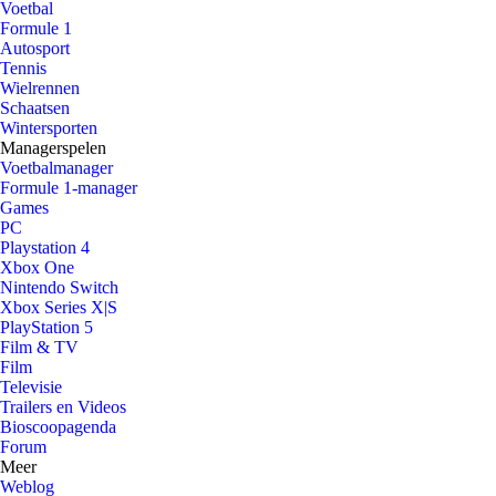
Voetbal
Formule 1
Autosport
Tennis
Wielrennen
Schaatsen
Wintersporten
Managerspelen
Voetbalmanager
Formule 1-manager
Games
PC
Playstation 4
Xbox One
Nintendo Switch
Xbox Series X|S
PlayStation 5
Film & TV
Film
Televisie
Trailers en Videos
Bioscoopagenda
Forum
Meer
Weblog