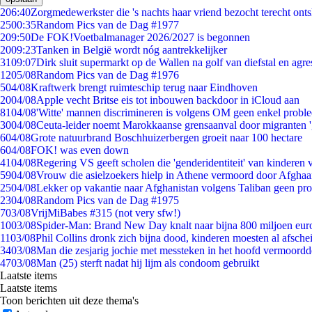
2
06:40
Zorgmedewerkster die 's nachts haar vriend bezocht terecht ont
25
00:35
Random Pics van de Dag #1977
2
09:50
De FOK!Voetbalmanager 2026/2027 is begonnen
20
09:23
Tanken in België wordt nóg aantrekkelijker
31
09:07
Dirk sluit supermarkt op de Wallen na golf van diefstal en agre
12
05/08
Random Pics van de Dag #1976
5
04/08
Kraftwerk brengt ruimteschip terug naar Eindhoven
20
04/08
Apple vecht Britse eis tot inbouwen backdoor in iCloud aan
81
04/08
'Witte' mannen discrimineren is volgens OM geen enkel probl
30
04/08
Ceuta-leider noemt Marokkaanse grensaanval door migranten 
6
04/08
Grote natuurbrand Boschhuizerbergen groeit naar 100 hectare
6
04/08
FOK! was even down
41
04/08
Regering VS geeft scholen die 'genderidentiteit' van kinderen
59
04/08
Vrouw die asielzoekers hielp in Athene vermoord door Afghaa
25
04/08
Lekker op vakantie naar Afghanistan volgens Taliban geen pr
23
04/08
Random Pics van de Dag #1975
7
03/08
VrijMiBabes #315 (not very sfw!)
10
03/08
Spider-Man: Brand New Day knalt naar bijna 800 miljoen eur
11
03/08
Phil Collins dronk zich bijna dood, kinderen moesten al afsch
34
03/08
Man die zesjarig jochie met messteken in het hoofd vermoordde 
47
03/08
Man (25) sterft nadat hij lijm als condoom gebruikt
Laatste items
Laatste items
Toon berichten uit deze thema's