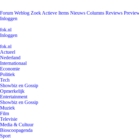
Forum
Weblog
Zoek
Actieve Items
Nieuws
Columns
Reviews
Previe
Inloggen
fok.nl
Inloggen
fok.nl
Actueel
Nederland
Internationaal
Economie
Politiek
Tech
Showbiz en Gossip
Opmerkelijk
Entertainment
Showbiz en Gossip
Muziek
Film
Televisie
Media & Cultuur
Bioscoopagenda
Sport