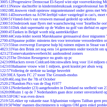
30
05:12
Progressieve Democraat El-Sayed wint nipt voorverkiezing M
4
03:13
Nieuw slachtoffer in kindermisbruikzaak zorgprofessional Jan B
10
02:08
Litouwen vindt opnieuw migrantentunnel onder grens met Wit
39
01:14
Doorwerken na AOW-leeftijd vaker vastgelegd in cao's, moet
32
00:51
Vinted-foto's van vrouwen massaal gedeeld op seksfora
23
00:51
Onderzoek naar flyers met waarschuwing voor 'Israëlische oor
31
00:51
Dirk sluit supermarkt op de Wallen na golf van diefstal en agre
20
00:45
Tanken in België wordt nóg aantrekkelijker
30
00:44
Ceuta-leider noemt Marokkaanse grensaanval door migranten 
27
00:43
Spaanse politie: minstens tien voor terrorisme veroordeelden 
17
23:55
Iran overweegt Europese hulp bij ruimen mijnen in Straat va
48
23:33
Van den Brink zet nog eens 14 gemeenten onder toezicht om s
4
23:27
Zomervakantieweerbericht: aanhoudend zomers
6
23:25
The Division Resurgence nu gratis op pc
24
23:09
Hackers roven Coldcard-bitcoinwallets leeg voor 114 miljoen d
14
23:03
Italiaanse vrouw wint 1 miljoen, gooit kraslot per abuis weg
1
22:57
Vollering de sterkste na lastige heuvelrit
3
20:59
EA Sports FC 27 toont The Grounds-modus
14
20:46
Long live the 7th of October
25
20:27
Random Pics van de Dag #1977
13
20:12
Nederlander (23) aangehouden in Duitsland na snelheid van 
16
20:09
Ruim 1 op de 7 Nederlanders gaan deze zomer onverzekerd op
6
19:53
FOK! was even down
25
19:52
Lekker op vakantie naar Afghanistan volgens Taliban geen pr
81
19:50
'Witte' mannen discrimineren is volgens OM geen enkel probl