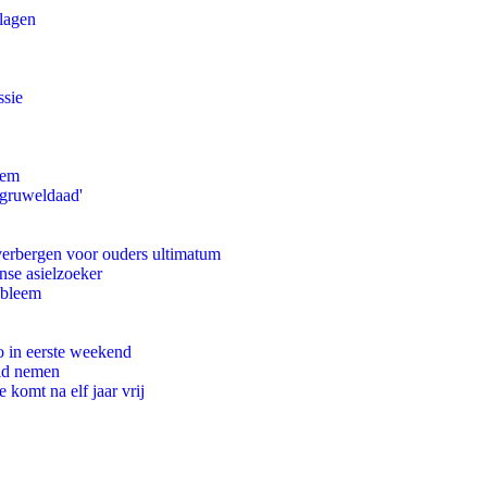
slagen
ssie
eem
'gruweldaad'
 verbergen voor ouders ultimatum
nse asielzoeker
obleem
o in eerste weekend
eid nemen
komt na elf jaar vrij