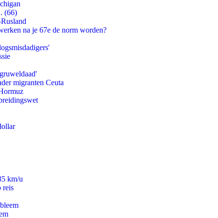
ichigan
. (66)
-Rusland
 werken na je 67e de norm worden?
logsmisdadigers'
ssie
'gruweldaad'
onder migranten Ceuta
n Hormuz
preidingswet
ollar
235 km/u
 reis
obleem
eem