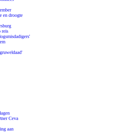
tember
e en droogte
rsburg
 reis
logsmisdadigers'
eem
'gruweldaad'
slagen
rtner Ceva
ling aan