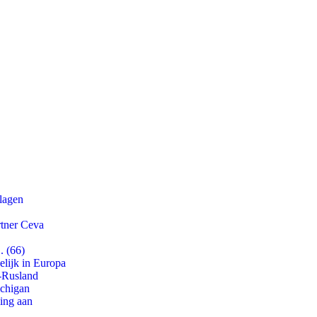
slagen
rtner Ceva
. (66)
lijk in Europa
-Rusland
ichigan
ling aan