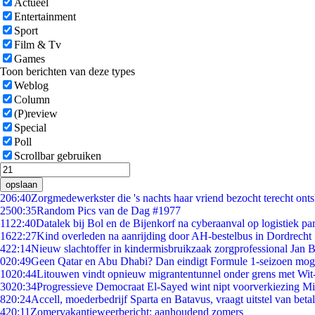
Actueel
Entertainment
Sport
Film & Tv
Games
Toon berichten van deze types
Weblog
Column
(P)review
Special
Poll
Scrollbar gebruiken
opslaan
2
06:40
Zorgmedewerkster die 's nachts haar vriend bezocht terecht ont
25
00:35
Random Pics van de Dag #1977
11
22:40
Datalek bij Bol en de Bijenkorf na cyberaanval op logistiek pa
16
22:27
Kind overleden na aanrijding door AH-bestelbus in Dordrecht
4
22:14
Nieuw slachtoffer in kindermisbruikzaak zorgprofessional Jan B
0
20:49
Geen Qatar en Abu Dhabi? Dan eindigt Formule 1-seizoen moge
10
20:44
Litouwen vindt opnieuw migrantentunnel onder grens met Wit
30
20:34
Progressieve Democraat El-Sayed wint nipt voorverkiezing M
8
20:24
Accell, moederbedrijf Sparta en Batavus, vraagt uitstel van beta
4
20:11
Zomervakantieweerbericht: aanhoudend zomers