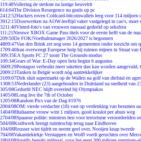
1
19:48
Vollering de sterkste na lastige heuvelrit
6
14:04
The Division Resurgence nu gratis op pc
24
12:52
Hackers roven Coldcard-bitcoinwallets leeg voor 114 miljoen d
39
12:15
Doorwerken na AOW-leeftijd vaker vastgelegd in cao's, moet
32
11:40
Vinted-foto's van vrouwen massaal gedeeld op seksfora
1
11:21
Nieuwe XBOX Game Pass titels voor de eerste helft van de ma
2
09:50
De FOK!Voetbalmanager 2026/2027 is begonnen
48
09:47
Van den Brink zet nog eens 14 gemeenten onder toezicht om s
17
09:40
Iran overweegt Europese hulp bij ruimen mijnen in Straat va
3
09:35
EA Sports FC 27 toont The Grounds-modus
1
09:34
Gears of War: E-Day open beta begint 6 augustus
36
09:29
Pentagon verbruikt meer raketten dan kan worden aangevuld, t
20
09:23
Tanken in België wordt nóg aantrekkelijker
31
09:07
Dirk sluit supermarkt op de Wallen na golf van diefstal en agre
13
08:53
Nederlander (23) aangehouden in Duitsland na snelheid van 
3
05/08
Gedurfd NEC blijft overeind bij Olympiakos
14
05/08
Long live the 7th of October
12
05/08
Random Pics van de Dag #1976
20
04/08
OM: vierde verdachte (18) vast op verdenking van beramen aa
14
04/08
Italiaanse vrouw wint 1 miljoen, gooit kraslot per abuis weg
27
04/08
Spaanse politie: minstens tien voor terrorisme veroordeelden 
5
04/08
Kraftwerk brengt ruimteschip terug naar Eindhoven
1
04/08
Reusser wint tijdrit en neemt geel over, Nooijen knap tweede
7
04/08
Vakantiekiekje Verstappen en Wolff voedt geruchten over Merc
18
04/08
Spotify bereikt mijlpaal, voor het eerst 300 miljoen premium-