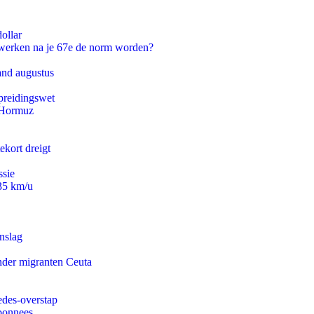
ollar
 werken na je 67e de norm worden?
and augustus
preidingswet
n Hormuz
ekort dreigt
ssie
235 km/u
nslag
onder migranten Ceuta
edes-overstap
abonnees