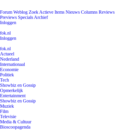
Forum
Weblog
Zoek
Actieve Items
Nieuws
Columns
Reviews
Previews
Specials
Archief
Inloggen
fok.nl
Inloggen
fok.nl
Actueel
Nederland
Internationaal
Economie
Politiek
Tech
Showbiz en Gossip
Opmerkelijk
Entertainment
Showbiz en Gossip
Muziek
Film
Televisie
Media & Cultuur
Bioscoopagenda