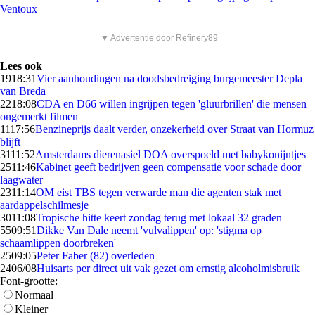
Ventoux
▼ Advertentie door Refinery89
Lees ook
19
18:31
Vier aanhoudingen na doodsbedreiging burgemeester Depla
van Breda
22
18:08
CDA en D66 willen ingrijpen tegen 'gluurbrillen' die mensen
ongemerkt filmen
11
17:56
Benzineprijs daalt verder, onzekerheid over Straat van Hormuz
blijft
31
11:52
Amsterdams dierenasiel DOA overspoeld met babykonijntjes
25
11:46
Kabinet geeft bedrijven geen compensatie voor schade door
laagwater
23
11:14
OM eist TBS tegen verwarde man die agenten stak met
aardappelschilmesje
30
11:08
Tropische hitte keert zondag terug met lokaal 32 graden
55
09:51
Dikke Van Dale neemt 'vulvalippen' op: 'stigma op
schaamlippen doorbreken'
25
09:05
Peter Faber (82) overleden
24
06/08
Huisarts per direct uit vak gezet om ernstig alcoholmisbruik
Font-grootte:
Normaal
Kleiner