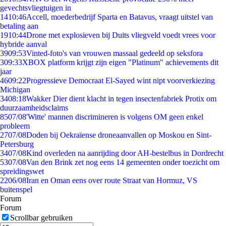
gevechtsvliegtuigen in
14
10:46
Accell, moederbedrijf Sparta en Batavus, vraagt uitstel van
betaling aan
19
10:44
Drone met explosieven bij Duits vliegveld voedt vrees voor
hybride aanval
39
09:53
Vinted-foto's van vrouwen massaal gedeeld op seksfora
3
09:33
XBOX platform krijgt zijn eigen "Platinum" achievements dit
jaar
46
09:22
Progressieve Democraat El-Sayed wint nipt voorverkiezing
Michigan
34
08:18
Wakker Dier dient klacht in tegen insectenfabriek Protix om
duurzaamheidsclaims
85
07/08
'Witte' mannen discrimineren is volgens OM geen enkel
probleem
27
07/08
Doden bij Oekraïense droneaanvallen op Moskou en Sint-
Petersburg
34
07/08
Kind overleden na aanrijding door AH-bestelbus in Dordrecht
53
07/08
Van den Brink zet nog eens 14 gemeenten onder toezicht om
spreidingswet
22
06/08
Iran en Oman eens over route Straat van Hormuz, VS
buitenspel
Forum
Forum
Scrollbar gebruiken