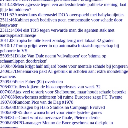
65
13:48
Meer agressie tegen een andersluidende politieke mening, laat
jij je intimideren?
31
11:52
Amsterdams dierenasiel DOA overspoeld met babykonijntjes
25
11:46
Kabinet geeft bedrijven geen compensatie voor schade door
laagwater
23
11:14
OM eist TBS tegen verwarde man die agenten stak met
aardappelschilmesje
30
11:08
Tropische hitte keert zondag terug met lokaal 32 graden
30
10:12
Trump grijpt weer in op automatisch staatsburgerschap bij
geboorte in VS
55
09:51
Dikke Van Dale neemt 'vulvalippen' op: 'stigma op
schaamlippen doorbreken'
14
09:40
Meta krijgt half miljard boete voor mentale schade bij jongeren
24
09:37
Denemarken pakt AI-gebruik in scholen aan: extra mondelinge
examens
25
09:05
Peter Faber (82) overleden
7
05:00
Trailers kijken: de bioscoopreleases van week 32
0
07/08
Ajax veel te sterk voor Shelbourne, maar houdt schade beperkt
1
07/08
Nieuwkomers schitteren bij ruime Europese zege FC Twente
19
07/08
Random Pics van de Dag #1978
15
06/08
Ontslagen bij Halo Studios na Campaign Evolved
19
06/08
PS5-doos waarschuwt voor einde fysieke games
2
06/08
Le Court wint na nerveuze finale, Pieterse derde
29
06/08
NPO-manager Menno de Boer geschorst na dickpic in
groepsapp