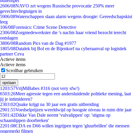
buitenspel
26
06/08
NAVO zet wegens Russische provocatie 250% meer
gevechtsvliegtuigen in
59
06/08
Waterschappen slaan alarm wegens droogte: Gereedschapskist
leeg
1
06/08
Forensics: Crime Scene Detective
23
06/08
Zorgmedewerkster die 's nachts haar vriend bezocht terecht
ontslagen
38
06/08
Random Pics van de Dag #1977
18
05/08
Datalek bij Bol en de Bijenkorf na cyberaanval op logistiek
partner Ceva
Actieve items
Actieve items
Scrollbar gebruiken
opslaan
12
03:57
VrijMiBabes #316 (not very sfw!)
65
03:26
Meer agressie tegen een andersluidende politieke mening, laat
jij je intimideren?
23
03:02
Quake krijgt na 30 jaar een gratis uitbreiding
29
01:55
Voedselprijzen wereldwijd op hoogste niveau in ruim drie jaar
55
01:42
Dikke Van Dale neemt 'vulvalippen' op: 'stigma op
schaamlippen doorbreken'
22
01:08
CDA en D66 willen ingrijpen tegen 'gluurbrillen' die mensen
ongemerkt filmen