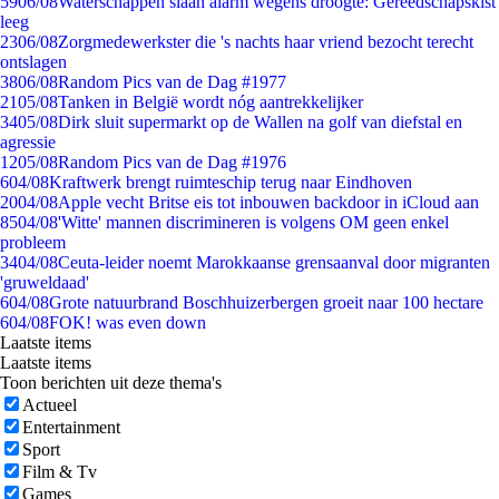
59
06/08
Waterschappen slaan alarm wegens droogte: Gereedschapskist
leeg
23
06/08
Zorgmedewerkster die 's nachts haar vriend bezocht terecht
ontslagen
38
06/08
Random Pics van de Dag #1977
21
05/08
Tanken in België wordt nóg aantrekkelijker
34
05/08
Dirk sluit supermarkt op de Wallen na golf van diefstal en
agressie
12
05/08
Random Pics van de Dag #1976
6
04/08
Kraftwerk brengt ruimteschip terug naar Eindhoven
20
04/08
Apple vecht Britse eis tot inbouwen backdoor in iCloud aan
85
04/08
'Witte' mannen discrimineren is volgens OM geen enkel
probleem
34
04/08
Ceuta-leider noemt Marokkaanse grensaanval door migranten
'gruweldaad'
6
04/08
Grote natuurbrand Boschhuizerbergen groeit naar 100 hectare
6
04/08
FOK! was even down
Laatste items
Laatste items
Toon berichten uit deze thema's
Actueel
Entertainment
Sport
Film & Tv
Games