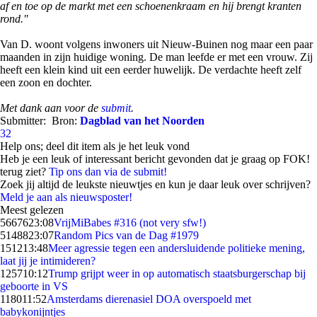
af en toe op de markt met een schoenenkraam en hij brengt kranten
rond.''
Van D. woont volgens inwoners uit Nieuw-Buinen nog maar een paar
maanden in zijn huidige woning. De man leefde er met een vrouw. Zij
heeft een klein kind uit een eerder huwelijk. De verdachte heeft zelf
een zoon en dochter.
Met dank aan voor de
submit
.
Submitter:
Bron:
Dagblad van het Noorden
32
Help ons; deel dit item als je het leuk vond
Heb je een leuk of interessant bericht gevonden dat je graag op FOK!
terug ziet?
Tip ons dan via de submit!
Zoek jij altijd de leukste nieuwtjes en kun je daar leuk over schrijven?
Meld je aan als nieuwsposter!
Meest gelezen
56676
23:08
VrijMiBabes #316 (not very sfw!)
51488
23:07
Random Pics van de Dag #1979
1512
13:48
Meer agressie tegen een andersluidende politieke mening,
laat jij je intimideren?
1257
10:12
Trump grijpt weer in op automatisch staatsburgerschap bij
geboorte in VS
1180
11:52
Amsterdams dierenasiel DOA overspoeld met
babykonijntjes