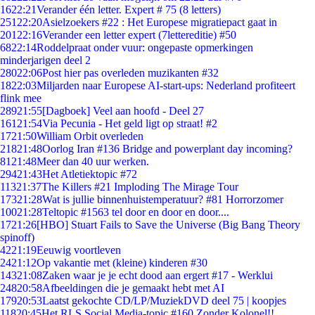
16
22:21
Verander één letter. Expert # 75 (8 letters)
251
22:20
Asielzoekers #22 : Het Europese migratiepact gaat in
201
22:16
Verander een letter expert (7lettereditie) #50
68
22:14
Roddelpraat onder vuur: ongepaste opmerkingen
minderjarigen deel 2
280
22:06
Post hier pas overleden muzikanten #32
18
22:03
Miljarden naar Europese AI-start-ups: Nederland profiteert
flink mee
289
21:55
[Dagboek] Veel aan hoofd - Deel 27
161
21:54
Via Pecunia - Het geld ligt op straat! #2
17
21:50
William Orbit overleden
218
21:48
Oorlog Iran #136 Bridge and powerplant day incoming?
81
21:48
Meer dan 40 uur werken.
294
21:43
Het Atletiektopic #72
113
21:37
The Killers #21 Imploding The Mirage Tour
173
21:28
Wat is jullie binnenhuistemperatuur? #81 Horrorzomer
100
21:28
Teltopic #1563 tel door en door en door....
17
21:26
[HBO] Stuart Fails to Save the Universe (Big Bang Theory
spinoff)
42
21:19
Eeuwig voortleven
24
21:12
Op vakantie met (kleine) kinderen #30
143
21:08
Zaken waar je je echt dood aan ergert #17 - Werklui
248
20:58
Afbeeldingen die je gemaakt hebt met AI
179
20:53
Laatst gekochte CD/LP/MuziekDVD deel 75 | koopjes
118
20:45
Het RLS Social Media-topic #160 Zonder Kolonel!!