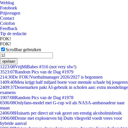
Weblog
Fotoboek
Prijsvragen
Contact
Colofon
Feedback
Tip de redactie
FOK!
FOK!
Scrollbar gebruiken
opslaan
12
23:08
VrijMiBabes #316 (not very sfw!)
35
23:07
Random Pics van de Dag #1979
2
14:30
De FOK!Voetbalmanager 2026/2027 is begonnen
14
09:40
Meta krijgt half miljard boete voor mentale schade bij jongeren
24
09:37
Denemarken pakt AI-gebruik in scholen aan: extra mondelinge
examens
19
07/08
Random Pics van de Dag #1978
65
06/08
Onlyfans-model met G-cup wil als NASA-ambassadeur naar
maan
24
06/08
Huisarts per direct uit vak gezet om ernstig alcoholmisbruik
19
06/08
Drone met explosieven bij Duits vliegveld voedt vrees voor
hybride aanval