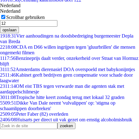
Nederland
Nederland
Scrollbar gebruiken
opslaan
19
18:31
Vier aanhoudingen na doodsbedreiging burgemeester Depla
van Breda
22
18:08
CDA en D66 willen ingrijpen tegen 'gluurbrillen' die mensen
ongemerkt filmen
11
17:56
Benzineprijs daalt verder, onzekerheid over Straat van Hormuz
blijft
31
11:52
Amsterdams dierenasiel DOA overspoeld met babykonijntjes
25
11:46
Kabinet geeft bedrijven geen compensatie voor schade door
laagwater
23
11:14
OM eist TBS tegen verwarde man die agenten stak met
aardappelschilmesje
30
11:08
Tropische hitte keert zondag terug met lokaal 32 graden
55
09:51
Dikke Van Dale neemt 'vulvalippen' op: 'stigma op
schaamlippen doorbreken'
25
09:05
Peter Faber (82) overleden
24
06/08
Huisarts per direct uit vak gezet om ernstig alcoholmisbruik