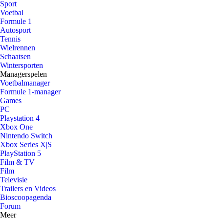
Sport
Voetbal
Formule 1
Autosport
Tennis
Wielrennen
Schaatsen
Wintersporten
Managerspelen
Voetbalmanager
Formule 1-manager
Games
PC
Playstation 4
Xbox One
Nintendo Switch
Xbox Series X|S
PlayStation 5
Film & TV
Film
Televisie
Trailers en Videos
Bioscoopagenda
Forum
Meer