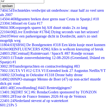
opslaan
74
04:54
Techniekles verdwijnt uit onderbouw: maar half zo veel uren
als 2007
145
04:46
Migranten breken door grens naar Ceuta in Spanje,l #10
233
04:34
Israel en Gaza #17
96
04:30
Koopzegels sparen bij AH duurt straks 2x zo lang
221
04:06
[Live Eredivisie #1784] Dying seconds van het seizoen!
2
04:05
Weer een parkeergarage dicht in Dordrecht, auto's zo snel
mogelijk weg
118
04:03
[SBS6] De Bondgenoten #318 Een klein kusje moet kunnen
61
04:00
[INFLUENCERS #296] Alles is welkom kneuzing of breuk
248
03:29
[Centraal] Ruimtevaart / SpaceX #87 Rondje oceaan
256
03:11
Totale zonsverduistering 12-08-2026 (Groenland, IJsland en
Spanje) #1
30
02:39
Transfergeruchten en contractverlenging #83
70
02:33
GTA VI #12 GTA VI Extended look 27 Augustus Netflix/YT
160
02:32
Oorlog in Oekraïne #1318 Drone baby drone
149
02:09
NPO-manager Menno de Boer (47) op non-actief stuurde
dick-pic rond
40
01:40
[Crowdfunding] #443 Rentestijgingen?
134
01:36
[DRT SC] #6: RendacGoden sponsored by TONZON
198
01:28
Tour de France femmes 2026 #4 op de Ventoux
224
01:24
Nederland stevent af op watertekort
6
01:21
Ps 5