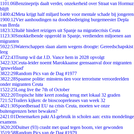
11
01:06
Benzineprijs daalt verder, onzekerheid over Straat van Hormuz
blijft
14
00:42
Meta krijgt half miljard boete voor mentale schade bij jongeren
19
00:12
Vier aanhoudingen na doodsbedreiging burgemeester Depla
van Breda
18
23:32
Italië hindert reizigers uit Spanje na migratiecrisis Ceuta
11
23:30
Smokkelbende opgerold in Spanje, verdienden miljoenen aan
migranten
59
22:53
Waterschappen slaan alarm wegens droogte: Gereedschapskist
leeg
47
22:43
Trump wil dat J.D. Vance hem in 2028 opvolgt
34
22:32
Ceuta-leider noemt Marokkaanse grensaanval door migranten
'gruweldaad'
38
22:29
Random Pics van de Dag #1977
38
22:28
Spaanse politie: minstens tien voor terrorisme veroordeelden
onder migranten Ceuta
15
22:25
Long live the 7th of October
30
22:20
Tropische hitte keert zondag terug met lokaal 32 graden
7
21:52
Trailers kijken: de bioscoopreleases van week 32
46
21:30
Spoedberaad EU na crisis Ceuta, moeten we onze
buitengrenzen beter bewaken?
24
21:01
Denemarken pakt AI-gebruik in scholen aan: extra mondelinge
examens
36
20:20
Duitser (93) crasht met quad tegen boom, vier gewonden
35
19:58
Random Pics van de Dag #1979