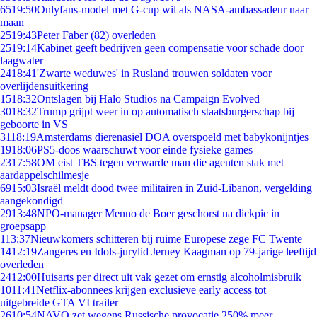
65
19:50
Onlyfans-model met G-cup wil als NASA-ambassadeur naar
maan
25
19:43
Peter Faber (82) overleden
25
19:14
Kabinet geeft bedrijven geen compensatie voor schade door
laagwater
24
18:41
'Zwarte weduwes' in Rusland trouwen soldaten voor
overlijdensuitkering
15
18:32
Ontslagen bij Halo Studios na Campaign Evolved
30
18:32
Trump grijpt weer in op automatisch staatsburgerschap bij
geboorte in VS
31
18:19
Amsterdams dierenasiel DOA overspoeld met babykonijntjes
19
18:06
PS5-doos waarschuwt voor einde fysieke games
23
17:58
OM eist TBS tegen verwarde man die agenten stak met
aardappelschilmesje
69
15:03
Israël meldt dood twee militairen in Zuid-Libanon, vergelding
aangekondigd
29
13:48
NPO-manager Menno de Boer geschorst na dickpic in
groepsapp
1
13:37
Nieuwkomers schitteren bij ruime Europese zege FC Twente
14
12:19
Zangeres en Idols-jurylid Jerney Kaagman op 79-jarige leeftijd
overleden
24
12:00
Huisarts per direct uit vak gezet om ernstig alcoholmisbruik
10
11:41
Netflix-abonnees krijgen exclusieve early access tot
uitgebreide GTA VI trailer
26
10:54
NAVO zet wegens Russische provocatie 250% meer