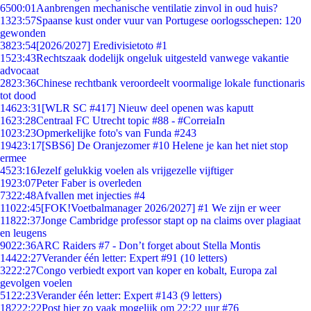
65
00:01
Aanbrengen mechanische ventilatie zinvol in oud huis?
13
23:57
Spaanse kust onder vuur van Portugese oorlogsschepen: 120
gewonden
38
23:54
[2026/2027] Eredivisietoto #1
15
23:43
Rechtszaak dodelijk ongeluk uitgesteld vanwege vakantie
advocaat
28
23:36
Chinese rechtbank veroordeelt voormalige lokale functionaris
tot dood
146
23:31
[WLR SC #417] Nieuw deel openen was kaputt
16
23:28
Centraal FC Utrecht topic #88 - #CorreiaIn
10
23:23
Opmerkelijke foto's van Funda #243
194
23:17
[SBS6] De Oranjezomer #10 Helene je kan het niet stop
ermee
45
23:16
Jezelf gelukkig voelen als vrijgezelle vijftiger
19
23:07
Peter Faber is overleden
73
22:48
Afvallen met injecties #4
110
22:45
[FOK!Voetbalmanager 2026/2027] #1 We zijn er weer
118
22:37
Jonge Cambridge professor stapt op na claims over plagiaat
en leugens
90
22:36
ARC Raiders #7 - Don’t forget about Stella Montis
144
22:27
Verander één letter: Expert #91 (10 letters)
32
22:27
Congo verbiedt export van koper en kobalt, Europa zal
gevolgen voelen
51
22:23
Verander één letter: Expert #143 (9 letters)
182
22:22
Post hier zo vaak mogelijk om 22:22 uur #76