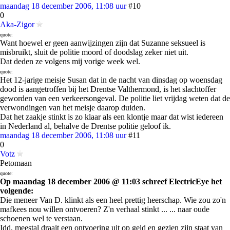
maandag 18 december 2006, 11:08 uur
#10
0
Aka-Zigor
quote:
Want hoewel er geen aanwijzingen zijn dat Suzanne seksueel is
misbruikt, sluit de politie moord of doodslag zeker niet uit.
Dat deden ze volgens mij vorige week wel.
quote:
Het 12-jarige meisje Susan dat in de nacht van dinsdag op woensdag
dood is aangetroffen bij het Drentse Valthermond, is het slachtoffer
geworden van een verkeersongeval. De politie liet vrijdag weten dat de
verwondingen van het meisje daarop duiden.
Dat het zaakje stinkt is zo klaar als een klontje maar dat wist iedereen
in Nederland al, behalve de Drentse politie geloof ik.
maandag 18 december 2006, 11:08 uur
#11
0
Votz
Petomaan
quote:
Op maandag 18 december 2006 @ 11:03 schreef ElectricEye het
volgende:
Die meneer Van D. klinkt als een heel prettig heerschap. Wie zou zo'n
mafkees nou willen ontvoeren? Z'n verhaal stinkt ... ... naar oude
schoenen wel te verstaan.
Idd, meestal draait een ontvoering uit op geld en gezien zijn staat van