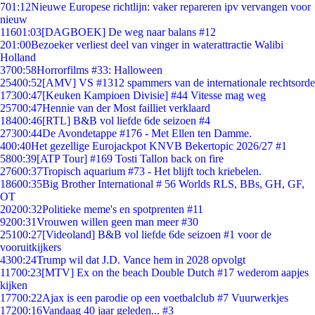
7
01:12
Nieuwe Europese richtlijn: vaker repareren ipv vervangen voor
nieuw
116
01:03
[DAGBOEK] De weg naar balans #12
2
01:00
Bezoeker verliest deel van vinger in waterattractie Walibi
Holland
37
00:58
Horrorfilms #33: Halloween
254
00:52
[AMV] VS #1312 spammers van de internationale rechtsorde
173
00:47
[Keuken Kampioen Divisie] #44 Vitesse mag weg
257
00:47
Hennie van der Most failliet verklaard
184
00:46
[RTL] B&B vol liefde 6de seizoen #4
273
00:44
De Avondetappe #176 - Met Ellen ten Damme.
4
00:40
Het gezellige Eurojackpot KNVB Bekertopic 2026/27 #1
58
00:39
[ATP Tour] #169 Tosti Tallon back on fire
276
00:37
Tropisch aquarium #73 - Het blijft toch kriebelen.
186
00:35
Big Brother International # 56 Worlds RLS, BBs, GH, GF,
OT
202
00:32
Politieke meme's en spotprenten #11
92
00:31
Vrouwen willen geen man meer #30
251
00:27
[Videoland] B&B vol liefde 6de seizoen #1 voor de
vooruitkijkers
43
00:24
Trump wil dat J.D. Vance hem in 2028 opvolgt
117
00:23
[MTV] Ex on the beach Double Dutch #17 wederom aapjes
kijken
177
00:22
Ajax is een parodie op een voetbalclub #7 Vuurwerkjes
172
00:16
Vandaag 40 jaar geleden... #3