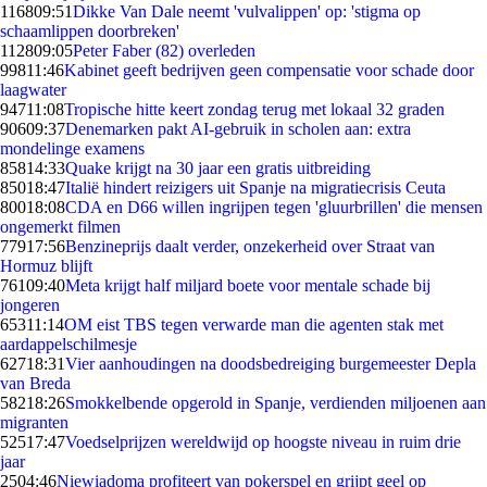
1168
09:51
Dikke Van Dale neemt 'vulvalippen' op: 'stigma op
schaamlippen doorbreken'
1128
09:05
Peter Faber (82) overleden
998
11:46
Kabinet geeft bedrijven geen compensatie voor schade door
laagwater
947
11:08
Tropische hitte keert zondag terug met lokaal 32 graden
906
09:37
Denemarken pakt AI-gebruik in scholen aan: extra
mondelinge examens
858
14:33
Quake krijgt na 30 jaar een gratis uitbreiding
850
18:47
Italië hindert reizigers uit Spanje na migratiecrisis Ceuta
800
18:08
CDA en D66 willen ingrijpen tegen 'gluurbrillen' die mensen
ongemerkt filmen
779
17:56
Benzineprijs daalt verder, onzekerheid over Straat van
Hormuz blijft
761
09:40
Meta krijgt half miljard boete voor mentale schade bij
jongeren
653
11:14
OM eist TBS tegen verwarde man die agenten stak met
aardappelschilmesje
627
18:31
Vier aanhoudingen na doodsbedreiging burgemeester Depla
van Breda
582
18:26
Smokkelbende opgerold in Spanje, verdienden miljoenen aan
migranten
525
17:47
Voedselprijzen wereldwijd op hoogste niveau in ruim drie
jaar
25
04:46
Niewiadoma profiteert van pokerspel en grijpt geel op