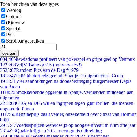
Toon berichten van deze types
Weblog
Column
(P)review
Special
Poll
Scrollbar gebruiken
opslaan
0
04:46
Niewiadoma profiteert van pokerspel en grijpt geel op Ventoux
12
23:08
VrijMiBabes #316 (not very sfw!)
35
23:07
Random Pics van de Dag #1979
18
18:47
Italië hindert reizigers uit Spanje na migratiecrisis Ceuta
19
18:31
Vier aanhoudingen na doodsbedreiging burgemeester Depla
van Breda
11
18:26
Smokkelbende opgerold in Spanje, verdienden miljoenen aan
migranten
22
18:08
CDA en D66 willen ingrijpen tegen 'gluurbrillen' die mensen
ongemerkt filmen
11
17:56
Benzineprijs daalt verder, onzekerheid over Straat van Hormuz
blijft
29
17:47
Voedselprijzen wereldwijd op hoogste niveau in ruim drie jaar
23
14:33
Quake krijgt na 30 jaar een gratis uitbreiding
2
14:30
De FOK!Voetbalmanager 2026/2027 is begonnen