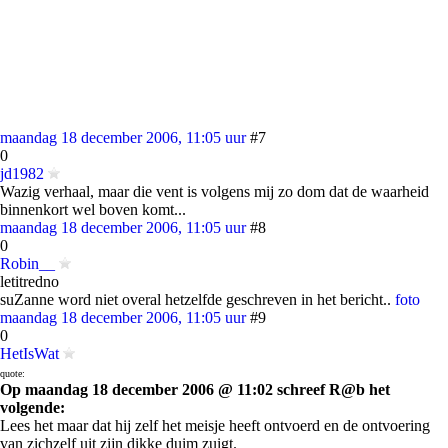
maandag 18 december 2006, 11:05 uur
#7
0
jd1982
Wazig verhaal, maar die vent is volgens mij zo dom dat de waarheid
binnenkort wel boven komt...
maandag 18 december 2006, 11:05 uur
#8
0
Robin__
letitredno
suZanne word niet overal hetzelfde geschreven in het bericht..
foto
maandag 18 december 2006, 11:05 uur
#9
0
HetIsWat
quote:
Op maandag 18 december 2006 @ 11:02 schreef R@b het
volgende:
Lees het maar dat hij zelf het meisje heeft ontvoerd en de ontvoering
van zichzelf uit zijn dikke duim zuigt.