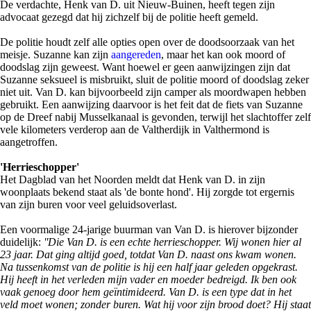
De verdachte, Henk van D. uit Nieuw-Buinen, heeft tegen zijn
advocaat gezegd dat hij zichzelf bij de politie heeft gemeld.
De politie houdt zelf alle opties open over de doodsoorzaak van het
meisje. Suzanne kan zijn
aangereden
, maar het kan ook moord of
doodslag zijn geweest. Want hoewel er geen aanwijzingen zijn dat
Suzanne seksueel is misbruikt, sluit de politie moord of doodslag zeker
niet uit. Van D. kan bijvoorbeeld zijn camper als moordwapen hebben
gebruikt. Een aanwijzing daarvoor is het feit dat de fiets van Suzanne
op de Dreef nabij Musselkanaal is gevonden, terwijl het slachtoffer zelf
vele kilometers verderop aan de Valtherdijk in Valthermond is
aangetroffen.
'Herrieschopper'
Het Dagblad van het Noorden meldt dat Henk van D. in zijn
woonplaats bekend staat als 'de bonte hond'. Hij zorgde tot ergernis
van zijn buren voor veel geluidsoverlast.
Een voormalige 24-jarige buurman van Van D. is hierover bijzonder
duidelijk:
''Die Van D. is een echte herrieschopper. Wij wonen hier al
23 jaar. Dat ging altijd goed, totdat Van D. naast ons kwam wonen.
Na tussenkomst van de politie is hij een half jaar geleden opgekrast.
Hij heeft in het verleden mijn vader en moeder bedreigd. Ik ben ook
vaak genoeg door hem geïntimideerd. Van D. is een type dat in het
veld moet wonen; zonder buren. Wat hij voor zijn brood doet? Hij staat