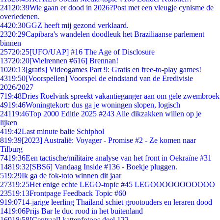
241
20:39
Wie gaan er dood in 2026?Post met een vleugje cynisme de
overledenen.
44
20:30
GGZ heeft mij gezond verklaard.
23
20:29
Capibara's wandelen doodleuk het Braziliaanse parlement
binnen
257
20:25
[UFO/UAP] #16 The Age of Disclosure
137
20:20
[Wielrennen #616] Brennan!
10
20:13
[gratis] Videogames Part 9: Gratis en free-to-play games!
43
19:50
[Voorspellen] Voorspel de eindstand van de Eredivisie
2026/2027
7
19:48
Dries Roelvink spreekt vakantieganger aan om gele zwembroek
49
19:46
Woningtekort: dus ga je woningen slopen, logisch
241
19:46
Top 2000 Editie 2025 #243 Alle dikzakken willen op je
lijken
4
19:42
Last minute balie Schiphol
8
19:39
[2023] Australië: Voyager - Promise #2 - Ze komen naar
Tilburg
74
19:36
Een tactische/militaire analyse van het front in Oekraïne #31
148
19:32
[SBS6] Vandaag Inside #136 - Boekje pluggen.
5
19:29
Ik ga de fok-toto winnen dit jaar
273
19:25
Het enige echte LEGO-topic #45 LEGOOOOOOOOOOO
235
19:13
Frontpage Feedback Topic #60
9
19:07
14-jarige leerling Thailand schiet grootouders en leraren dood
14
19:06
Prijs Bar le duc rood in het buitenland
169
18:58
[Centraal] kattenfotoos deel 122