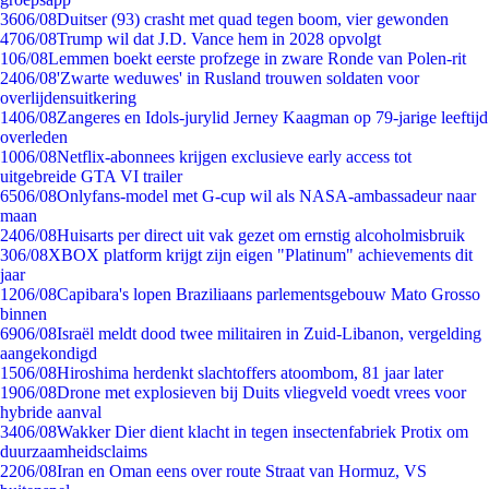
36
06/08
Duitser (93) crasht met quad tegen boom, vier gewonden
47
06/08
Trump wil dat J.D. Vance hem in 2028 opvolgt
1
06/08
Lemmen boekt eerste profzege in zware Ronde van Polen-rit
24
06/08
'Zwarte weduwes' in Rusland trouwen soldaten voor
overlijdensuitkering
14
06/08
Zangeres en Idols-jurylid Jerney Kaagman op 79-jarige leeftijd
overleden
10
06/08
Netflix-abonnees krijgen exclusieve early access tot
uitgebreide GTA VI trailer
65
06/08
Onlyfans-model met G-cup wil als NASA-ambassadeur naar
maan
24
06/08
Huisarts per direct uit vak gezet om ernstig alcoholmisbruik
3
06/08
XBOX platform krijgt zijn eigen "Platinum" achievements dit
jaar
12
06/08
Capibara's lopen Braziliaans parlementsgebouw Mato Grosso
binnen
69
06/08
Israël meldt dood twee militairen in Zuid-Libanon, vergelding
aangekondigd
15
06/08
Hiroshima herdenkt slachtoffers atoombom, 81 jaar later
19
06/08
Drone met explosieven bij Duits vliegveld voedt vrees voor
hybride aanval
34
06/08
Wakker Dier dient klacht in tegen insectenfabriek Protix om
duurzaamheidsclaims
22
06/08
Iran en Oman eens over route Straat van Hormuz, VS