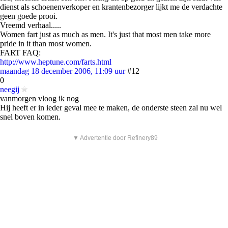
dienst als schoenenverkoper en krantenbezorger lijkt me de verdachte
geen goede prooi.
Vreemd verhaal.....
Women fart just as much as men. It's just that most men take more
pride in it than most women.
FART FAQ:
http://www.heptune.com/farts.html
maandag 18 december 2006, 11:09 uur
#12
0
neegij
vanmorgen vloog ik nog
Hij heeft er in ieder geval mee te maken, de onderste steen zal nu wel
snel boven komen.
▼ Advertentie door Refinery89