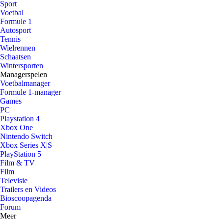
Sport
Voetbal
Formule 1
Autosport
Tennis
Wielrennen
Schaatsen
Wintersporten
Managerspelen
Voetbalmanager
Formule 1-manager
Games
PC
Playstation 4
Xbox One
Nintendo Switch
Xbox Series X|S
PlayStation 5
Film & TV
Film
Televisie
Trailers en Videos
Bioscoopagenda
Forum
Meer