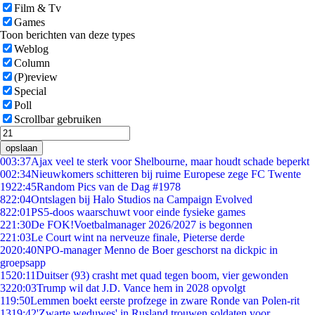
Film & Tv
Games
Toon berichten van deze types
Weblog
Column
(P)review
Special
Poll
Scrollbar gebruiken
opslaan
0
03:37
Ajax veel te sterk voor Shelbourne, maar houdt schade beperkt
0
02:34
Nieuwkomers schitteren bij ruime Europese zege FC Twente
19
22:45
Random Pics van de Dag #1978
8
22:04
Ontslagen bij Halo Studios na Campaign Evolved
8
22:01
PS5-doos waarschuwt voor einde fysieke games
2
21:30
De FOK!Voetbalmanager 2026/2027 is begonnen
2
21:03
Le Court wint na nerveuze finale, Pieterse derde
20
20:40
NPO-manager Menno de Boer geschorst na dickpic in
groepsapp
15
20:11
Duitser (93) crasht met quad tegen boom, vier gewonden
32
20:03
Trump wil dat J.D. Vance hem in 2028 opvolgt
1
19:50
Lemmen boekt eerste profzege in zware Ronde van Polen-rit
13
19:42
'Zwarte weduwes' in Rusland trouwen soldaten voor