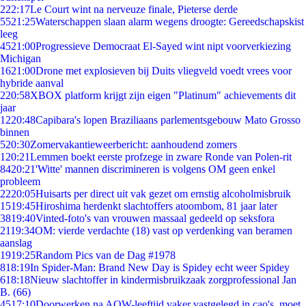
2
22:17
Le Court wint na nerveuze finale, Pieterse derde
55
21:25
Waterschappen slaan alarm wegens droogte: Gereedschapskist
leeg
45
21:00
Progressieve Democraat El-Sayed wint nipt voorverkiezing
Michigan
16
21:00
Drone met explosieven bij Duits vliegveld voedt vrees voor
hybride aanval
2
20:58
XBOX platform krijgt zijn eigen "Platinum" achievements dit
jaar
12
20:48
Capibara's lopen Braziliaans parlementsgebouw Mato Grosso
binnen
5
20:30
Zomervakantieweerbericht: aanhoudend zomers
1
20:21
Lemmen boekt eerste profzege in zware Ronde van Polen-rit
84
20:21
'Witte' mannen discrimineren is volgens OM geen enkel
probleem
22
20:05
Huisarts per direct uit vak gezet om ernstig alcoholmisbruik
15
19:45
Hiroshima herdenkt slachtoffers atoombom, 81 jaar later
38
19:40
Vinted-foto's van vrouwen massaal gedeeld op seksfora
21
19:34
OM: vierde verdachte (18) vast op verdenking van beramen
aanslag
19
19:25
Random Pics van de Dag #1978
8
18:19
In Spider-Man: Brand New Day is Spidey echt weer Spidey
6
18:18
Nieuw slachtoffer in kindermisbruikzaak zorgprofessional Jan
B. (66)
45
17:10
Doorwerken na AOW-leeftijd vaker vastgelegd in cao's, moet