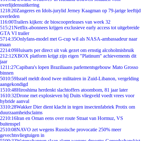
overlijdensuitkering
12
18:20
Zangeres en Idols-jurylid Jerney Kaagman op 79-jarige leeftijd
overleden
1
16:00
Trailers kijken: de bioscoopreleases van week 32
5
15:21
Netflix-abonnees krijgen exclusieve early access tot uitgebreide
GTA VI trailer
57
14:35
Onlyfans-model met G-cup wil als NASA-ambassadeur naar
maan
22
14:09
Huisarts per direct uit vak gezet om ernstig alcoholmisbruik
2
12:12
XBOX platform krijgt zijn eigen "Platinum" achievements dit
jaar
12
11:27
Capibara's lopen Braziliaans parlementsgebouw Mato Grosso
binnen
50
10:59
Israël meldt dood twee militairen in Zuid-Libanon, vergelding
aangekondigd
15
10:48
Hiroshima herdenkt slachtoffers atoombom, 81 jaar later
16
10:32
Drone met explosieven bij Duits vliegveld voedt vrees voor
hybride aanval
33
10:28
Wakker Dier dient klacht in tegen insectenfabriek Protix om
duurzaamheidsclaims
22
10:16
Iran en Oman eens over route Straat van Hormuz, VS
buitenspel
25
10:08
NAVO zet wegens Russische provocatie 250% meer
gevechtsvliegtuigen in
55
09:33
Waterschappen slaan alarm wegens droogte: Gereedschapskist