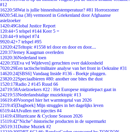
#12
162
20:58
Wat is jullie binnenhuistemperatuur? #81 Horrorzomer
60
20:54
Lisa (38) vermoord in Griekenland door Afghaanse
asielzoeker
14
20:49
Global Justice Report
1
20:44
+5 telspel #144 Keer 5 =
1
20:44
+9 telspel #74
99
20:42
+7 telspel #95
120
20:42
Teltopic #1558 tel door en door en door....
2
20:37
Jerney Kaagman overleden
120
20:36
Nederland toen
42
20:35
[Eva vd Wijdeven] geruchten over dakloosheid
70
20:29
Een tactische/militaire analyse van het front in Oekraïne #31
146
20:24
[SBS6] Vandaag Inside #136 - Boekje pluggen.
238
20:22
Speciaalbieren #80: another one bites the dust
15
20:17
Radio 2 #145 Ruud 66
247
19:58
Asielzoekers #22 : Het Europese migratiepact gaat in
242
19:53
Nederlandstalige muziektopic #13
166
19:49
Voorspel hier het warmtegetal van 2026
22
19:45
[Dagboek] Mijn struggles in het dagelijks leven
65
19:44
Afvallen met injecties #4
114
19:43
Hurricane & Cyclone Season 2026
151
19:42
"Niche"-historische producten in de supermarkt
265
19:31
Duitse Muziek #2
132
19:30
[DRT SC] #6: RendacGoden sponsored by TONZON