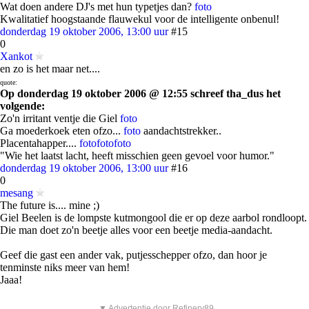
Wat doen andere DJ's met hun typetjes dan?
foto
Kwalitatief hoogstaande flauwekul voor de intelligente onbenul!
donderdag 19 oktober 2006, 13:00 uur
#15
0
Xankot
en zo is het maar net....
quote:
Op donderdag 19 oktober 2006 @ 12:55 schreef tha_dus het
volgende:
Zo'n irritant ventje die Giel
foto
Ga moederkoek eten ofzo...
foto
aandachtstrekker..
Placentahapper....
foto
foto
foto
"Wie het laatst lacht, heeft misschien geen gevoel voor humor."
donderdag 19 oktober 2006, 13:00 uur
#16
0
mesang
The future is.... mine ;)
Giel Beelen is de lompste kutmongool die er op deze aarbol rondloopt.
Die man doet zo'n beetje alles voor een beetje media-aandacht.
Geef die gast een ander vak, putjesschepper ofzo, dan hoor je
tenminste niks meer van hem!
Jaaa!
▼ Advertentie door Refinery89