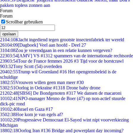
pakken topless zonnen aan
Forum
Forum
Scrollbar gebruiken
opslaan
21
04:10
Klacht ingediend tegen grootste insectenfabriek ter wereld
261
04:09
[Dagboek] Veel aan hoofd - Deel 27
31
04:08
Zou je vreemdgaan in een relatie kunnen vergeven?
223
03:54
[AMV] VS #1312 spammers van de internationale rechtsorde
239
03:54
Tour de France femmes 2026 #3 Tijd voor de borstcrawl
9
03:32
Tony Scott (54) overleden
204
02:55
Trump wil Groenland #16 Het opengrensbeleid is de
schuldige
18
02:55
Vrouwen willen geen man meer #30
53
02:51
Oorlog in Oekraïne #1318 Drone baby drone
212
02:48
[SBS6] De Bondgenoten #317 We dansen de macaroni
101
02:41
NPO-manager Menno de Boer (47) op non-actief stuurde
dick-pic rond
191
02:40
Israel en Gaza #17
35
02:38
Hoe kom je van egels af?
101
02:29
Progressieve Democraat El-Sayed wint nipt voorverkiezing
Michigan
188
02:18
Oorlog Iran #136 Bridge and powerplant day incoming?