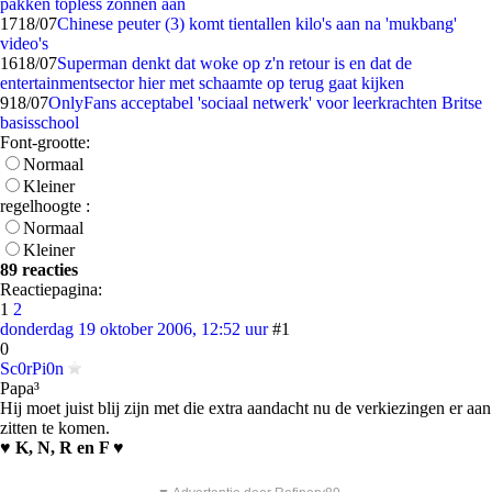
pakken topless zonnen aan
17
18/07
Chinese peuter (3) komt tientallen kilo's aan na 'mukbang'
video's
16
18/07
Superman denkt dat woke op z'n retour is en dat de
entertainmentsector hier met schaamte op terug gaat kijken
9
18/07
OnlyFans acceptabel 'sociaal netwerk' voor leerkrachten Britse
basisschool
Font-grootte:
Normaal
Kleiner
regelhoogte :
Normaal
Kleiner
89 reacties
Reactiepagina:
1
2
donderdag 19 oktober 2006, 12:52 uur
#1
0
Sc0rPi0n
Papa³
Hij moet juist blij zijn met die extra aandacht nu de verkiezingen er aan
zitten te komen.
♥ K, N, R en F ♥