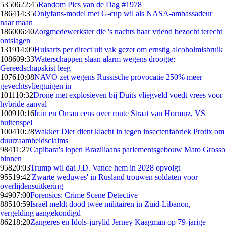
53506
22:45
Random Pics van de Dag #1978
1864
14:35
Onlyfans-model met G-cup wil als NASA-ambassadeur
naar maan
1860
06:40
Zorgmedewerkster die 's nachts haar vriend bezocht terecht
ontslagen
1319
14:09
Huisarts per direct uit vak gezet om ernstig alcoholmisbruik
1086
09:33
Waterschappen slaan alarm wegens droogte:
Gereedschapskist leeg
1076
10:08
NAVO zet wegens Russische provocatie 250% meer
gevechtsvliegtuigen in
1011
10:32
Drone met explosieven bij Duits vliegveld voedt vrees voor
hybride aanval
1009
10:16
Iran en Oman eens over route Straat van Hormuz, VS
buitenspel
1004
10:28
Wakker Dier dient klacht in tegen insectenfabriek Protix om
duurzaamheidsclaims
984
11:27
Capibara's lopen Braziliaans parlementsgebouw Mato Grosso
binnen
958
20:03
Trump wil dat J.D. Vance hem in 2028 opvolgt
955
19:42
'Zwarte weduwes' in Rusland trouwen soldaten voor
overlijdensuitkering
949
07:00
Forensics: Crime Scene Detective
885
10:59
Israël meldt dood twee militairen in Zuid-Libanon,
vergelding aangekondigd
862
18:20
Zangeres en Idols-jurylid Jerney Kaagman op 79-jarige