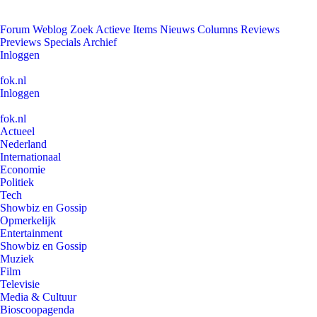
Forum
Weblog
Zoek
Actieve Items
Nieuws
Columns
Reviews
Previews
Specials
Archief
Inloggen
fok.nl
Inloggen
fok.nl
Actueel
Nederland
Internationaal
Economie
Politiek
Tech
Showbiz en Gossip
Opmerkelijk
Entertainment
Showbiz en Gossip
Muziek
Film
Televisie
Media & Cultuur
Bioscoopagenda