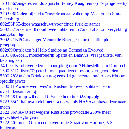
12
03:56
Zangeres en Idols-jurylid Jerney Kaagman op 79-jarige leeftijd
overleden
27
03:06
Doden bij Oekraïense droneaanvallen op Moskou en Sint-
Petersburg
8
02:56
PS5-doos waarschuwt voor einde fysieke games
50
02:37
Israël meldt dood twee militairen in Zuid-Libanon, vergelding
aangekondigd
20
02:21
NPO-manager Menno de Boer geschorst na dickpic in
groepsapp
8
02:09
Ontslagen bij Halo Studios na Campaign Evolved
12
01:08
Accell, moederbedrijf Sparta en Batavus, vraagt uitstel van
betaling aan
34
01:01
Kind overleden na aanrijding door AH-bestelbus in Dordrecht
15
00:51
Duitser (93) crasht met quad tegen boom, vier gewonden
53
00:28
Van den Brink zet nog eens 14 gemeenten onder toezicht om
spreidingswet
13
00:11
'Zwarte weduwes' in Rusland trouwen soldaten voor
overlijdensuitkering
32
23:58
Trump wil dat J.D. Vance hem in 2028 opvolgt
57
23:55
Onlyfans-model met G-cup wil als NASA-ambassadeur naar
maan
25
22:56
NAVO zet wegens Russische provocatie 250% meer
gevechtsvliegtuigen in
22
22:50
Iran en Oman eens over route Straat van Hormuz, VS
buitenspel