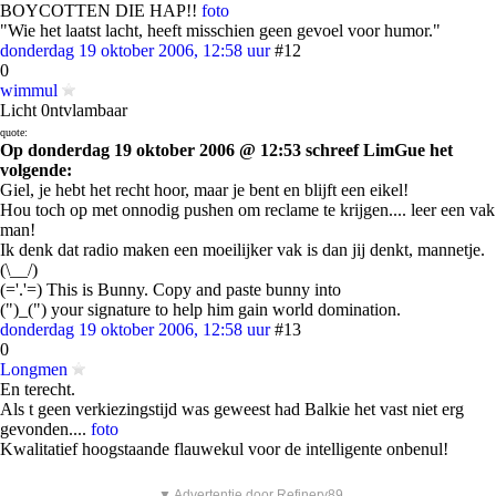
BOYCOTTEN DIE HAP!!
foto
"Wie het laatst lacht, heeft misschien geen gevoel voor humor."
donderdag 19 oktober 2006, 12:58 uur
#12
0
wimmul
Licht 0ntvlambaar
quote:
Op donderdag 19 oktober 2006 @ 12:53 schreef LimGue het
volgende:
Giel, je hebt het recht hoor, maar je bent en blijft een eikel!
Hou toch op met onnodig pushen om reclame te krijgen.... leer een vak
man!
Ik denk dat radio maken een moeilijker vak is dan jij denkt, mannetje.
(\__/)
(='.'=) This is Bunny. Copy and paste bunny into
(")_(") your signature to help him gain world domination.
donderdag 19 oktober 2006, 12:58 uur
#13
0
Longmen
En terecht.
Als t geen verkiezingstijd was geweest had Balkie het vast niet erg
gevonden....
foto
Kwalitatief hoogstaande flauwekul voor de intelligente onbenul!
▼ Advertentie door Refinery89