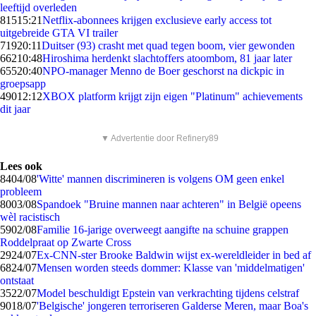
leeftijd overleden
815
15:21
Netflix-abonnees krijgen exclusieve early access tot
uitgebreide GTA VI trailer
719
20:11
Duitser (93) crasht met quad tegen boom, vier gewonden
662
10:48
Hiroshima herdenkt slachtoffers atoombom, 81 jaar later
655
20:40
NPO-manager Menno de Boer geschorst na dickpic in
groepsapp
490
12:12
XBOX platform krijgt zijn eigen "Platinum" achievements
dit jaar
▼ Advertentie door Refinery89
Lees ook
84
04/08
'Witte' mannen discrimineren is volgens OM geen enkel
probleem
80
03/08
Spandoek "Bruine mannen naar achteren" in België opeens
wèl racistisch
59
02/08
Familie 16-jarige overweegt aangifte na schuine grappen
Roddelpraat op Zwarte Cross
29
24/07
Ex-CNN-ster Brooke Baldwin wijst ex-wereldleider in bed af
68
24/07
Mensen worden steeds dommer: Klasse van 'middelmatigen'
ontstaat
35
22/07
Model beschuldigt Epstein van verkrachting tijdens celstraf
90
18/07
'Belgische' jongeren terroriseren Galderse Meren, maar Boa's