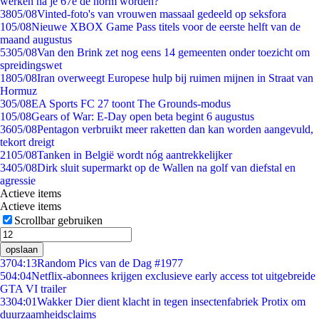
werken na je 67e de norm worden?
38
05/08
Vinted-foto's van vrouwen massaal gedeeld op seksfora
1
05/08
Nieuwe XBOX Game Pass titels voor de eerste helft van de
maand augustus
53
05/08
Van den Brink zet nog eens 14 gemeenten onder toezicht om
spreidingswet
18
05/08
Iran overweegt Europese hulp bij ruimen mijnen in Straat van
Hormuz
3
05/08
EA Sports FC 27 toont The Grounds-modus
1
05/08
Gears of War: E-Day open beta begint 6 augustus
36
05/08
Pentagon verbruikt meer raketten dan kan worden aangevuld,
tekort dreigt
21
05/08
Tanken in België wordt nóg aantrekkelijker
34
05/08
Dirk sluit supermarkt op de Wallen na golf van diefstal en
agressie
Actieve items
Actieve items
Scrollbar gebruiken
opslaan
37
04:13
Random Pics van de Dag #1977
5
04:04
Netflix-abonnees krijgen exclusieve early access tot uitgebreide
GTA VI trailer
33
04:01
Wakker Dier dient klacht in tegen insectenfabriek Protix om
duurzaamheidsclaims