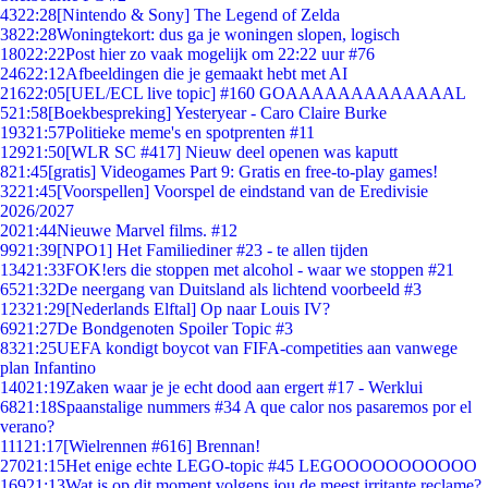
43
22:28
[Nintendo & Sony] The Legend of Zelda
38
22:28
Woningtekort: dus ga je woningen slopen, logisch
180
22:22
Post hier zo vaak mogelijk om 22:22 uur #76
246
22:12
Afbeeldingen die je gemaakt hebt met AI
216
22:05
[UEL/ECL live topic] #160 GOAAAAAAAAAAAAAL
5
21:58
[Boekbespreking] Yesteryear - Caro Claire Burke
193
21:57
Politieke meme's en spotprenten #11
129
21:50
[WLR SC #417] Nieuw deel openen was kaputt
8
21:45
[gratis] Videogames Part 9: Gratis en free-to-play games!
32
21:45
[Voorspellen] Voorspel de eindstand van de Eredivisie
2026/2027
20
21:44
Nieuwe Marvel films. #12
99
21:39
[NPO1] Het Familiediner #23 - te allen tijden
134
21:33
FOK!ers die stoppen met alcohol - waar we stoppen #21
65
21:32
De neergang van Duitsland als lichtend voorbeeld #3
123
21:29
[Nederlands Elftal] Op naar Louis IV?
69
21:27
De Bondgenoten Spoiler Topic #3
83
21:25
UEFA kondigt boycot van FIFA-competities aan vanwege
plan Infantino
140
21:19
Zaken waar je je echt dood aan ergert #17 - Werklui
68
21:18
Spaanstalige nummers #34 A que calor nos pasaremos por el
verano?
111
21:17
[Wielrennen #616] Brennan!
270
21:15
Het enige echte LEGO-topic #45 LEGOOOOOOOOOOO
169
21:13
Wat is op dit moment volgens jou de meest irritante reclame?