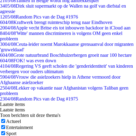
21
05/08
Tanken in België wordt nóg aantrekkelijker
34
05/08
Dirk sluit supermarkt op de Wallen na golf van diefstal en
agressie
12
05/08
Random Pics van de Dag #1976
6
04/08
Kraftwerk brengt ruimteschip terug naar Eindhoven
20
04/08
Apple vecht Britse eis tot inbouwen backdoor in iCloud aan
84
04/08
'Witte' mannen discrimineren is volgens OM geen enkel
probleem
30
04/08
Ceuta-leider noemt Marokkaanse grensaanval door migranten
'gruweldaad'
6
04/08
Grote natuurbrand Boschhuizerbergen groeit naar 100 hectare
6
04/08
FOK! was even down
41
04/08
Regering VS geeft scholen die 'genderidentiteit' van kinderen
verbergen voor ouders ultimatum
59
04/08
Vrouw die asielzoekers hielp in Athene vermoord door
Afghaanse asielzoeker
25
04/08
Lekker op vakantie naar Afghanistan volgens Taliban geen
probleem
23
04/08
Random Pics van de Dag #1975
Laatste items
Laatste items
Toon berichten uit deze thema's
Actueel
Entertainment
Sport