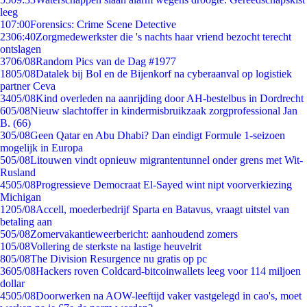
leeg
1
07:00
Forensics: Crime Scene Detective
23
06:40
Zorgmedewerkster die 's nachts haar vriend bezocht terecht
ontslagen
37
06/08
Random Pics van de Dag #1977
18
05/08
Datalek bij Bol en de Bijenkorf na cyberaanval op logistiek
partner Ceva
34
05/08
Kind overleden na aanrijding door AH-bestelbus in Dordrecht
6
05/08
Nieuw slachtoffer in kindermisbruikzaak zorgprofessional Jan
B. (66)
3
05/08
Geen Qatar en Abu Dhabi? Dan eindigt Formule 1-seizoen
mogelijk in Europa
5
05/08
Litouwen vindt opnieuw migrantentunnel onder grens met Wit-
Rusland
45
05/08
Progressieve Democraat El-Sayed wint nipt voorverkiezing
Michigan
12
05/08
Accell, moederbedrijf Sparta en Batavus, vraagt uitstel van
betaling aan
5
05/08
Zomervakantieweerbericht: aanhoudend zomers
1
05/08
Vollering de sterkste na lastige heuvelrit
8
05/08
The Division Resurgence nu gratis op pc
36
05/08
Hackers roven Coldcard-bitcoinwallets leeg voor 114 miljoen
dollar
45
05/08
Doorwerken na AOW-leeftijd vaker vastgelegd in cao's, moet