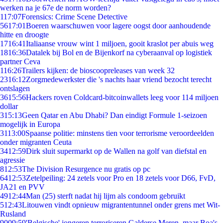
werken na je 67e de norm worden?
1
17:07
Forensics: Crime Scene Detective
56
17:01
Boeren waarschuwen voor lagere oogst door aanhoudende
hitte en droogte
17
16:41
Italiaanse vrouw wint 1 miljoen, gooit kraslot per abuis weg
18
16:36
Datalek bij Bol en de Bijenkorf na cyberaanval op logistiek
partner Ceva
1
16:26
Trailers kijken: de bioscoopreleases van week 32
23
16:12
Zorgmedewerkster die 's nachts haar vriend bezocht terecht
ontslagen
36
15:56
Hackers roven Coldcard-bitcoinwallets leeg voor 114 miljoen
dollar
3
15:13
Geen Qatar en Abu Dhabi? Dan eindigt Formule 1-seizoen
mogelijk in Europa
31
13:00
Spaanse politie: minstens tien voor terrorisme veroordeelden
onder migranten Ceuta
34
12:59
Dirk sluit supermarkt op de Wallen na golf van diefstal en
agressie
8
12:53
The Division Resurgence nu gratis op pc
64
12:53
Zetelpeiling: 24 zetels voor Pro en 18 zetels voor D66, FvD,
JA21 en PVV
49
12:44
Man (25) sterft nadat hij lijm als condoom gebruikt
5
12:43
Litouwen vindt opnieuw migrantentunnel onder grens met Wit-
Rusland
90
09:59
'Belgische' jongeren terroriseren Galderse Meren, maar Boa's