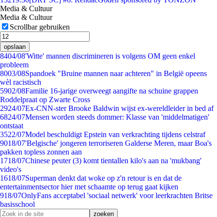
Media & Cultuur
Media & Cultuur
Scrollbar gebruiken
opslaan
84
04/08
'Witte' mannen discrimineren is volgens OM geen enkel
probleem
80
03/08
Spandoek "Bruine mannen naar achteren" in België opeens
wèl racistisch
59
02/08
Familie 16-jarige overweegt aangifte na schuine grappen
Roddelpraat op Zwarte Cross
29
24/07
Ex-CNN-ster Brooke Baldwin wijst ex-wereldleider in bed af
68
24/07
Mensen worden steeds dommer: Klasse van 'middelmatigen'
ontstaat
35
22/07
Model beschuldigt Epstein van verkrachting tijdens celstraf
90
18/07
'Belgische' jongeren terroriseren Galderse Meren, maar Boa's
pakken topless zonnen aan
17
18/07
Chinese peuter (3) komt tientallen kilo's aan na 'mukbang'
video's
16
18/07
Superman denkt dat woke op z'n retour is en dat de
entertainmentsector hier met schaamte op terug gaat kijken
9
18/07
OnlyFans acceptabel 'sociaal netwerk' voor leerkrachten Britse
basisschool