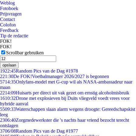
Weblog
Fotoboek
Prijsvragen
Contact
Colofon
Feedback
Tip de redactie
FOK!
FOK!
Scrollbar gebruiken
opslaan
19
22:45
Random Pics van de Dag #1978
2
21:30
De FOK!Voetbalmanager 2026/2027 is begonnen
57
14:35
Onlyfans-model met G-cup wil als NASA-ambassadeur naar
maan
22
14:09
Huisarts per direct uit vak gezet om ernstig alcoholmisbruik
16
10:32
Drone met explosieven bij Duits vliegveld voedt vrees voor
hybride aanval
55
09:33
Waterschappen slaan alarm wegens droogte: Gereedschapskist
leeg
23
06:40
Zorgmedewerkster die 's nachts haar vriend bezocht terecht
ontslagen
37
06/08
Random Pics van de Dag #1977