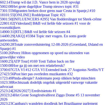
6
02:14
Trump wil dat J.D. Vance hem in 2028 opvolgt
50
02:08
Het grote dagelijkse Trump nieuws topic #31
73
01:55
Migranten breken door grens naar Ceuta in Spanje,l #10
181
01:55
[ONLINE] Roddelpraat Topic #21
59
01:50
[INFLUENCERS #295] Van flodderslinger tot Shrek-crème
228
01:02
[Videoland] B&B vol liefde 6de seizoen #1 voor de
vooruitkijkers
149
00:31
[RTL] B&B vol liefde 6de seizoen #4
144
00:29
[AKQ] #3384 Topic met vragen. En soms goede
antwoorden.
242
00:28
Totale zonsverduistering 12-08-2026 (Groenland, IJsland en
Spanje) #1
51
00:26
Perez Hilton opgenomen op spoed na uitzenden van
gruwelijke video
16
00:25
[ATP Tour] #169 Tosti Tallon back on fire
15
00:08
Hoe ga jij om met een relatiebreuk?
37
00:07
GTA VI #12 GTA VI Extended look 27 Augustus Netflix/YT
274
23:56
Post hier pas overleden muzikanten #32
17
23:49
Pinda-allergie? Andermans poep slikken helpt misschien
10
23:38
Rechtszaak dodelijk ongeluk uitgesteld vanwege vakantie
advocaat
25
23:24
[2026/2027] Eredivisietoto #1
203
23:24
Het Grote Songfestivalfeest Ziggo Dome #5 13 november
2026
20
23:23
Capibara's wandelen doodleuk het Braziliaanse parlement