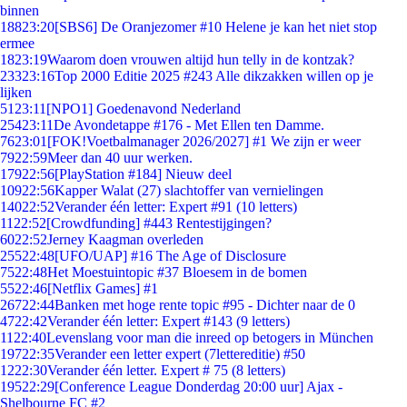
binnen
188
23:20
[SBS6] De Oranjezomer #10 Helene je kan het niet stop
ermee
18
23:19
Waarom doen vrouwen altijd hun telly in de kontzak?
233
23:16
Top 2000 Editie 2025 #243 Alle dikzakken willen op je
lijken
51
23:11
[NPO1] Goedenavond Nederland
254
23:11
De Avondetappe #176 - Met Ellen ten Damme.
76
23:01
[FOK!Voetbalmanager 2026/2027] #1 We zijn er weer
79
22:59
Meer dan 40 uur werken.
179
22:56
[PlayStation #184] Nieuw deel
109
22:56
Kapper Walat (27) slachtoffer van vernielingen
140
22:52
Verander één letter: Expert #91 (10 letters)
11
22:52
[Crowdfunding] #443 Rentestijgingen?
60
22:52
Jerney Kaagman overleden
255
22:48
[UFO/UAP] #16 The Age of Disclosure
75
22:48
Het Moestuintopic #37 Bloesem in de bomen
55
22:46
[Netflix Games] #1
267
22:44
Banken met hoge rente topic #95 - Dichter naar de 0
47
22:42
Verander één letter: Expert #143 (9 letters)
11
22:40
Levenslang voor man die inreed op betogers in München
197
22:35
Verander een letter expert (7lettereditie) #50
12
22:30
Verander één letter. Expert # 75 (8 letters)
195
22:29
[Conference League Donderdag 20:00 uur] Ajax -
Shelbourne FC #2