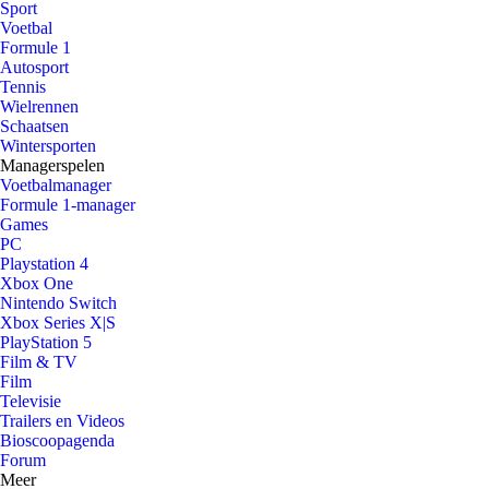
Sport
Voetbal
Formule 1
Autosport
Tennis
Wielrennen
Schaatsen
Wintersporten
Managerspelen
Voetbalmanager
Formule 1-manager
Games
PC
Playstation 4
Xbox One
Nintendo Switch
Xbox Series X|S
PlayStation 5
Film & TV
Film
Televisie
Trailers en Videos
Bioscoopagenda
Forum
Meer