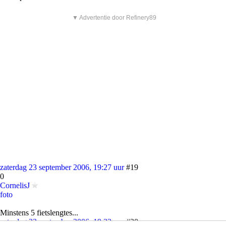
▼ Advertentie door Refinery89
zaterdag 23 september 2006, 19:27 uur
#19
0
CornelisJ
foto
Minstens 5 fietslengtes...
zaterdag 23 september 2006, 19:33 uur
#20