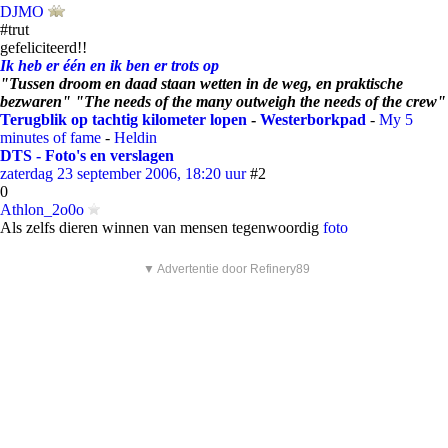
DJMO
#trut
gefeliciteerd!!
Ik heb er één en ik ben er trots op
"Tussen droom en daad staan wetten in de weg, en praktische
bezwaren" "The needs of the many outweigh the needs of the crew"
Terugblik op tachtig kilometer lopen
-
Westerborkpad
-
My 5
minutes of fame
-
Heldin
DTS - Foto's en verslagen
zaterdag 23 september 2006, 18:20 uur
#2
0
Athlon_2o0o
Als zelfs dieren winnen van mensen tegenwoordig
foto
▼ Advertentie door Refinery89