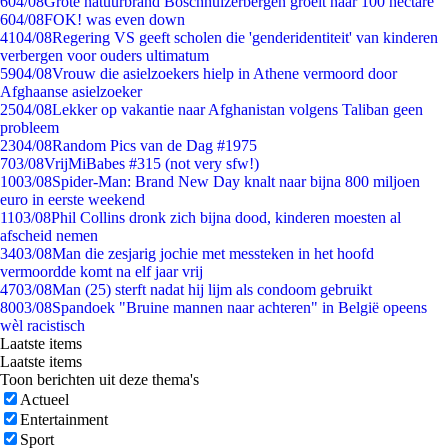
6
04/08
Grote natuurbrand Boschhuizerbergen groeit naar 100 hectare
6
04/08
FOK! was even down
41
04/08
Regering VS geeft scholen die 'genderidentiteit' van kinderen
verbergen voor ouders ultimatum
59
04/08
Vrouw die asielzoekers hielp in Athene vermoord door
Afghaanse asielzoeker
25
04/08
Lekker op vakantie naar Afghanistan volgens Taliban geen
probleem
23
04/08
Random Pics van de Dag #1975
7
03/08
VrijMiBabes #315 (not very sfw!)
10
03/08
Spider-Man: Brand New Day knalt naar bijna 800 miljoen
euro in eerste weekend
11
03/08
Phil Collins dronk zich bijna dood, kinderen moesten al
afscheid nemen
34
03/08
Man die zesjarig jochie met messteken in het hoofd
vermoordde komt na elf jaar vrij
47
03/08
Man (25) sterft nadat hij lijm als condoom gebruikt
80
03/08
Spandoek "Bruine mannen naar achteren" in België opeens
wèl racistisch
Laatste items
Laatste items
Toon berichten uit deze thema's
Actueel
Entertainment
Sport