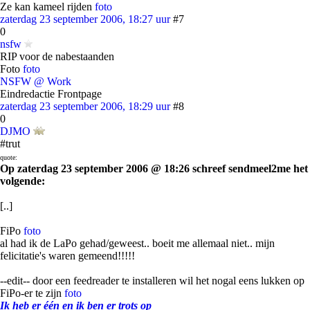
Ze kan kameel rijden
foto
zaterdag 23 september 2006, 18:27 uur
#7
0
nsfw
RIP voor de nabestaanden
Foto
foto
NSFW @ Work
Eindredactie Frontpage
zaterdag 23 september 2006, 18:29 uur
#8
0
DJMO
#trut
quote:
Op zaterdag 23 september 2006 @ 18:26 schreef sendmeel2me het
volgende:
[..]
FiPo
foto
al had ik de LaPo gehad/geweest.. boeit me allemaal niet.. mijn
felicitatie's waren gemeend!!!!!
--edit-- door een feedreader te installeren wil het nogal eens lukken op
FiPo-er te zijn
foto
Ik heb er één en ik ben er trots op