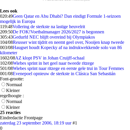
Lees ook
0
20:49
Geen Qatar en Abu Dhabi? Dan eindigt Formule 1-seizoen
mogelijk in Europa
1
19:48
Vollering de sterkste na lastige heuvelrit
2
09:50
De FOK!Voetbalmanager 2026/2027 is begonnen
3
05:43
Gedurfd NEC blijft overeind bij Olympiakos
1
04/08
Reusser wint tijdrit en neemt geel over, Nooijen knap tweede
0
03/08
Haugset houdt Kopecky af na indrukwekkende solo van 86
kilometer
16
02/08
AZ klopt PSV in Johan Cruijff-schaal
1
02/08
Wiebes sprint in het geel naar tweede ritzege
5
01/08
Wiebes sprint naar ritzege en eerste gele trui in Tour Femmes
0
01/08
Evenepoel opnieuw de sterkste in Clásica San Sebastián
Font-grootte:
Normaal
Kleiner
regelhoogte :
Normaal
Kleiner
25 reacties
Eindredactie Frontpage
zaterdag 23 september 2006, 18:19 uur
#1
0