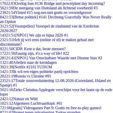
170
22:03
Oorlog Iran #136 Bridge and powerplant day incoming?
56
21:59
De neergang van Duitsland als lichtend voorbeeld #3
239
21:54
Vinted #15 nog-net-niet gratis en verzendgezeur
84
21:53
[Britse politiek] #141 Declining Gracefully Was Never Really
an Option
31
21:52
[Voorspellen] Voorspel de eindstand van de Eredivisie
2026/2027
143
21:51
[NPO1] We zijn er bijna 2026 #1
23
21:51
Heb jij wel eens (online of irl) te maken gehad met
discriminatie?
92
21:50
CIDP. Kent u dat, beste mensen?
172
21:50
Zuunig zijn, it's a way of life! #22
281
21:41
[NPO1] Van Onschatbare Waarde met Dionne Stax #2
13
21:40
Aftellen naar de kerstdagen
39
21:39
[Netflix #210] TUDUM
14
21:33
Ik wil een eigen politieke partij oprichten
202
21:19
Russia vs Ukraine #91
235
21:17
Totale zonsverduistering 12-08-2026 (Groenland, IJsland en
Spanje) #1
50
21:16
Zieke Christina Applegate verschijnt voor het laatst op de rode
loper
24
21:12
Natuur en Wild
10
21:12
Algemeen Luchtvaarttopic #61
7
21:06
[gratis] Videogames Part 9: Gratis en free-to-play games!
87
21:02
Protest tegen privatisering Turkse stranden