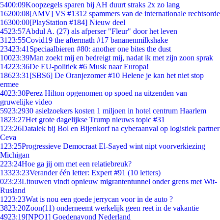
54
00:09
Koopzegels sparen bij AH duurt straks 2x zo lang
162
00:08
[AMV] VS #1312 spammers van de internationale rechtsorde
163
00:00
[PlayStation #184] Nieuw deel
45
23:57
Abdul A. (27) als afperser "Fleur" door het leven
31
23:55
Covid19 the aftermath #17 bananenmilkshake
234
23:41
Speciaalbieren #80: another one bites the dust
100
23:39
Man zoekt mij en bedreigt mij, nadat ik met zijn zoon sprak
142
23:36
De EU-politiek #6 Musk naar Europa!
186
23:31
[SBS6] De Oranjezomer #10 Helene je kan het niet stop
ermee
40
23:30
Perez Hilton opgenomen op spoed na uitzenden van
gruwelijke video
59
23:29
30 asielzoekers kosten 1 miljoen in hotel centrum Haarlem
18
23:27
Het grote dagelijkse Trump nieuws topic #31
1
23:26
Datalek bij Bol en Bijenkorf na cyberaanval op logistiek partner
Ceva
1
23:25
Progressieve Democraat El-Sayed wint nipt voorverkiezing
Michigan
2
23:24
Hoe ga jij om met een relatiebreuk?
133
23:23
Verander één letter: Expert #91 (10 letters)
0
23:23
Litouwen vindt opnieuw migrantentunnel onder grens met Wit-
Rusland
12
23:23
Wat is nou een goede jerrycan voor in de auto ?
38
23:20
Zoon(11) onderneemt werkelijk geen reet in de vakantie
49
23:19
[NPO1] Goedenavond Nederland