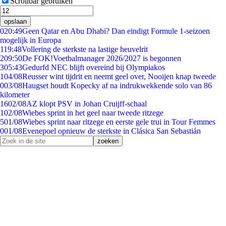
Scrollbar gebruiken
opslaan
0
20:49
Geen Qatar en Abu Dhabi? Dan eindigt Formule 1-seizoen
mogelijk in Europa
1
19:48
Vollering de sterkste na lastige heuvelrit
2
09:50
De FOK!Voetbalmanager 2026/2027 is begonnen
3
05:43
Gedurfd NEC blijft overeind bij Olympiakos
1
04/08
Reusser wint tijdrit en neemt geel over, Nooijen knap tweede
0
03/08
Haugset houdt Kopecky af na indrukwekkende solo van 86
kilometer
16
02/08
AZ klopt PSV in Johan Cruijff-schaal
1
02/08
Wiebes sprint in het geel naar tweede ritzege
5
01/08
Wiebes sprint naar ritzege en eerste gele trui in Tour Femmes
0
01/08
Evenepoel opnieuw de sterkste in Clásica San Sebastián