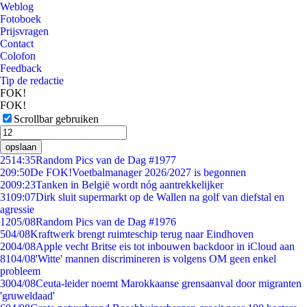
Weblog
Fotoboek
Prijsvragen
Contact
Colofon
Feedback
Tip de redactie
FOK!
FOK!
Scrollbar gebruiken
opslaan
25
14:35
Random Pics van de Dag #1977
2
09:50
De FOK!Voetbalmanager 2026/2027 is begonnen
20
09:23
Tanken in België wordt nóg aantrekkelijker
31
09:07
Dirk sluit supermarkt op de Wallen na golf van diefstal en
agressie
12
05/08
Random Pics van de Dag #1976
5
04/08
Kraftwerk brengt ruimteschip terug naar Eindhoven
20
04/08
Apple vecht Britse eis tot inbouwen backdoor in iCloud aan
81
04/08
'Witte' mannen discrimineren is volgens OM geen enkel
probleem
30
04/08
Ceuta-leider noemt Marokkaanse grensaanval door migranten
'gruweldaad'