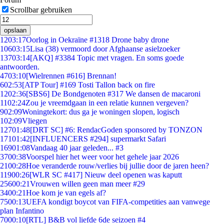
Scrollbar gebruiken
opslaan
12
03:17
Oorlog in Oekraïne #1318 Drone baby drone
106
03:15
Lisa (38) vermoord door Afghaanse asielzoeker
137
03:14
[AKQ] #3384 Topic met vragen. En soms goede
antwoorden.
47
03:10
[Wielrennen #616] Brennan!
6
02:53
[ATP Tour] #169 Tosti Tallon back on fire
12
02:36
[SBS6] De Bondgenoten #317 We dansen de macaroni
11
02:24
Zou je vreemdgaan in een relatie kunnen vergeven?
9
02:09
Woningtekort: dus ga je woningen slopen, logisch
1
02:09
Vliegen
127
01:48
[DRT SC] #6: RendacGoden sponsored by TONZON
171
01:42
[INFLUENCERS #294] supermarkt Safari
169
01:08
Vandaag 40 jaar geleden... #3
37
00:38
Voorspel hier het weer voor het gehele jaar 2026
21
00:28
Hoe veranderde rouw/verlies bij jullie door de jaren heen?
119
00:26
[WLR SC #417] Nieuw deel openen was kaputt
256
00:21
Vrouwen willen geen man meer #29
34
00:21
Hoe kom je van egels af?
75
00:13
UEFA kondigt boycot van FIFA-competities aan vanwege
plan Infantino
70
00:10
[RTL] B&B vol liefde 6de seizoen #4