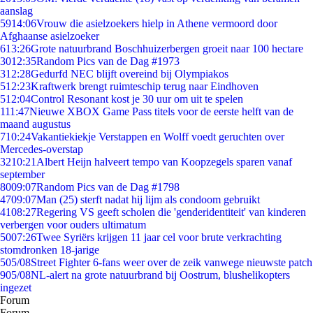
aanslag
59
14:06
Vrouw die asielzoekers hielp in Athene vermoord door
Afghaanse asielzoeker
6
13:26
Grote natuurbrand Boschhuizerbergen groeit naar 100 hectare
30
12:35
Random Pics van de Dag #1973
3
12:28
Gedurfd NEC blijft overeind bij Olympiakos
5
12:23
Kraftwerk brengt ruimteschip terug naar Eindhoven
5
12:04
Control Resonant kost je 30 uur om uit te spelen
1
11:47
Nieuwe XBOX Game Pass titels voor de eerste helft van de
maand augustus
7
10:24
Vakantiekiekje Verstappen en Wolff voedt geruchten over
Mercedes-overstap
32
10:21
Albert Heijn halveert tempo van Koopzegels sparen vanaf
september
80
09:07
Random Pics van de Dag #1798
47
09:07
Man (25) sterft nadat hij lijm als condoom gebruikt
41
08:27
Regering VS geeft scholen die 'genderidentiteit' van kinderen
verbergen voor ouders ultimatum
50
07:26
Twee Syriërs krijgen 11 jaar cel voor brute verkrachting
stomdronken 18-jarige
5
05/08
Street Fighter 6-fans weer over de zeik vanwege nieuwste patch
9
05/08
NL-alert na grote natuurbrand bij Oostrum, blushelikopters
ingezet
Forum
Forum