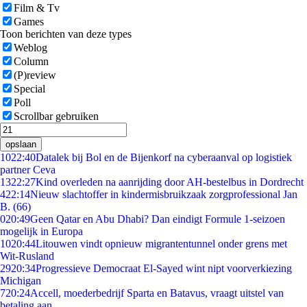
Film & Tv
Games
Toon berichten van deze types
Weblog
Column
(P)review
Special
Poll
Scrollbar gebruiken
opslaan
10
22:40
Datalek bij Bol en de Bijenkorf na cyberaanval op logistiek
partner Ceva
13
22:27
Kind overleden na aanrijding door AH-bestelbus in Dordrecht
4
22:14
Nieuw slachtoffer in kindermisbruikzaak zorgprofessional Jan
B. (66)
0
20:49
Geen Qatar en Abu Dhabi? Dan eindigt Formule 1-seizoen
mogelijk in Europa
10
20:44
Litouwen vindt opnieuw migrantentunnel onder grens met
Wit-Rusland
29
20:34
Progressieve Democraat El-Sayed wint nipt voorverkiezing
Michigan
7
20:24
Accell, moederbedrijf Sparta en Batavus, vraagt uitstel van
betaling aan