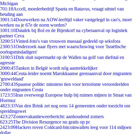
Michigan
7
01:18
Accell, moederbedrijf Sparta en Batavus, vraagt uitstel van
betaling aan
39
01:14
Doorwerken na AOW-leeftijd vaker vastgelegd in cao's, moet
werken na je 67e de norm worden?
10
01:10
Datalek bij Bol en de Bijenkorf na cyberaanval op logistiek
partner Ceva
32
00:51
Vinted-foto's van vrouwen massaal gedeeld op seksfora
23
00:51
Onderzoek naar flyers met waarschuwing voor 'Israëlische
oorlogsmisdadigers'
31
00:51
Dirk sluit supermarkt op de Wallen na golf van diefstal en
agressie
20
00:45
Tanken in België wordt nóg aantrekkelijker
30
00:44
Ceuta-leider noemt Marokkaanse grensaanval door migranten
'gruweldaad'
27
00:43
Spaanse politie: minstens tien voor terrorisme veroordeelden
onder migranten Ceuta
17
23:55
Iran overweegt Europese hulp bij ruimen mijnen in Straat van
Hormuz
48
23:33
Van den Brink zet nog eens 14 gemeenten onder toezicht om
spreidingswet
4
23:27
Zomervakantieweerbericht: aanhoudend zomers
6
23:25
The Division Resurgence nu gratis op pc
24
23:09
Hackers roven Coldcard-bitcoinwallets leeg voor 114 miljoen
dollar