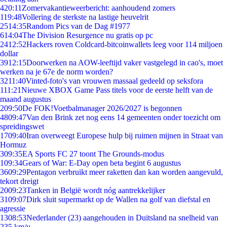
4
20:11
Zomervakantieweerbericht: aanhoudend zomers
1
19:48
Vollering de sterkste na lastige heuvelrit
25
14:35
Random Pics van de Dag #1977
6
14:04
The Division Resurgence nu gratis op pc
24
12:52
Hackers roven Coldcard-bitcoinwallets leeg voor 114 miljoen
dollar
39
12:15
Doorwerken na AOW-leeftijd vaker vastgelegd in cao's, moet
werken na je 67e de norm worden?
32
11:40
Vinted-foto's van vrouwen massaal gedeeld op seksfora
1
11:21
Nieuwe XBOX Game Pass titels voor de eerste helft van de
maand augustus
2
09:50
De FOK!Voetbalmanager 2026/2027 is begonnen
48
09:47
Van den Brink zet nog eens 14 gemeenten onder toezicht om
spreidingswet
17
09:40
Iran overweegt Europese hulp bij ruimen mijnen in Straat van
Hormuz
3
09:35
EA Sports FC 27 toont The Grounds-modus
1
09:34
Gears of War: E-Day open beta begint 6 augustus
36
09:29
Pentagon verbruikt meer raketten dan kan worden aangevuld,
tekort dreigt
20
09:23
Tanken in België wordt nóg aantrekkelijker
31
09:07
Dirk sluit supermarkt op de Wallen na golf van diefstal en
agressie
13
08:53
Nederlander (23) aangehouden in Duitsland na snelheid van
235 km/u