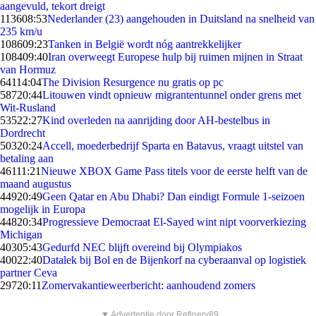
aangevuld, tekort dreigt
1136
08:53
Nederlander (23) aangehouden in Duitsland na snelheid van
235 km/u
1086
09:23
Tanken in België wordt nóg aantrekkelijker
1084
09:40
Iran overweegt Europese hulp bij ruimen mijnen in Straat
van Hormuz
641
14:04
The Division Resurgence nu gratis op pc
587
20:44
Litouwen vindt opnieuw migrantentunnel onder grens met
Wit-Rusland
535
22:27
Kind overleden na aanrijding door AH-bestelbus in
Dordrecht
503
20:24
Accell, moederbedrijf Sparta en Batavus, vraagt uitstel van
betaling aan
461
11:21
Nieuwe XBOX Game Pass titels voor de eerste helft van de
maand augustus
449
20:49
Geen Qatar en Abu Dhabi? Dan eindigt Formule 1-seizoen
mogelijk in Europa
448
20:34
Progressieve Democraat El-Sayed wint nipt voorverkiezing
Michigan
403
05:43
Gedurfd NEC blijft overeind bij Olympiakos
400
22:40
Datalek bij Bol en de Bijenkorf na cyberaanval op logistiek
partner Ceva
297
20:11
Zomervakantieweerbericht: aanhoudend zomers
▼ Advertentie door Refinery89