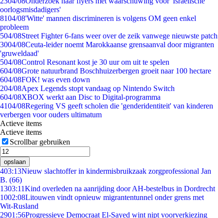
23
04/08
Onderzoek naar flyers met waarschuwing voor 'Israëlische
oorlogsmisdadigers'
81
04/08
'Witte' mannen discrimineren is volgens OM geen enkel
probleem
5
04/08
Street Fighter 6-fans weer over de zeik vanwege nieuwste patch
30
04/08
Ceuta-leider noemt Marokkaanse grensaanval door migranten
'gruweldaad'
5
04/08
Control Resonant kost je 30 uur om uit te spelen
6
04/08
Grote natuurbrand Boschhuizerbergen groeit naar 100 hectare
6
04/08
FOK! was even down
2
04/08
Apex Legends stopt vandaag op Nintendo Switch
6
04/08
XBOX werkt aan Disc to Digital-programma
41
04/08
Regering VS geeft scholen die 'genderidentiteit' van kinderen
verbergen voor ouders ultimatum
Actieve items
Actieve items
Scrollbar gebruiken
opslaan
4
03:13
Nieuw slachtoffer in kindermisbruikzaak zorgprofessional Jan
B. (66)
13
03:11
Kind overleden na aanrijding door AH-bestelbus in Dordrecht
10
02:08
Litouwen vindt opnieuw migrantentunnel onder grens met
Wit-Rusland
29
01:56
Progressieve Democraat El-Sayed wint nipt voorverkiezing