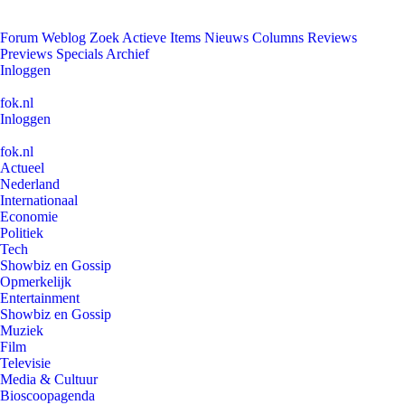
Forum
Weblog
Zoek
Actieve Items
Nieuws
Columns
Reviews
Previews
Specials
Archief
Inloggen
fok.nl
Inloggen
fok.nl
Actueel
Nederland
Internationaal
Economie
Politiek
Tech
Showbiz en Gossip
Opmerkelijk
Entertainment
Showbiz en Gossip
Muziek
Film
Televisie
Media & Cultuur
Bioscoopagenda