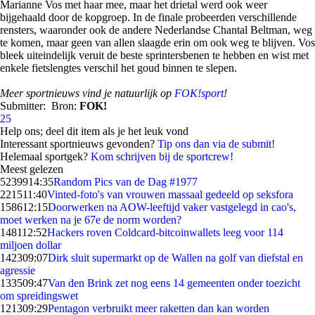
Marianne Vos met haar mee, maar het drietal werd ook weer
bijgehaald door de kopgroep. In de finale probeerden verschillende
rensters, waaronder ook de andere Nederlandse Chantal Beltman, weg
te komen, maar geen van allen slaagde erin om ook weg te blijven. Vos
bleek uiteindelijk veruit de beste sprintersbenen te hebben en wist met
enkele fietslengtes verschil het goud binnen te slepen.
Meer sportnieuws vind je natuurlijk op
FOK!sport
!
Submitter:
Bron:
FOK!
25
Help ons; deel dit item als je het leuk vond
Interessant sportnieuws gevonden?
Tip ons dan via de submit!
Helemaal sportgek?
Kom schrijven bij de sportcrew!
Meest gelezen
52399
14:35
Random Pics van de Dag #1977
2215
11:40
Vinted-foto's van vrouwen massaal gedeeld op seksfora
1586
12:15
Doorwerken na AOW-leeftijd vaker vastgelegd in cao's,
moet werken na je 67e de norm worden?
1481
12:52
Hackers roven Coldcard-bitcoinwallets leeg voor 114
miljoen dollar
1423
09:07
Dirk sluit supermarkt op de Wallen na golf van diefstal en
agressie
1335
09:47
Van den Brink zet nog eens 14 gemeenten onder toezicht
om spreidingswet
1213
09:29
Pentagon verbruikt meer raketten dan kan worden