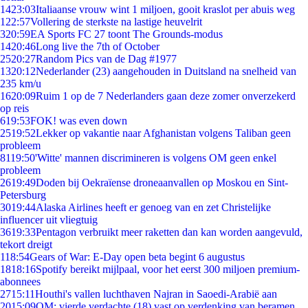
14
23:03
Italiaanse vrouw wint 1 miljoen, gooit kraslot per abuis weg
1
22:57
Vollering de sterkste na lastige heuvelrit
3
20:59
EA Sports FC 27 toont The Grounds-modus
14
20:46
Long live the 7th of October
25
20:27
Random Pics van de Dag #1977
13
20:12
Nederlander (23) aangehouden in Duitsland na snelheid van
235 km/u
16
20:09
Ruim 1 op de 7 Nederlanders gaan deze zomer onverzekerd
op reis
6
19:53
FOK! was even down
25
19:52
Lekker op vakantie naar Afghanistan volgens Taliban geen
probleem
81
19:50
'Witte' mannen discrimineren is volgens OM geen enkel
probleem
26
19:49
Doden bij Oekraïense droneaanvallen op Moskou en Sint-
Petersburg
30
19:44
Alaska Airlines heeft er genoeg van en zet Christelijke
influencer uit vliegtuig
36
19:33
Pentagon verbruikt meer raketten dan kan worden aangevuld,
tekort dreigt
1
18:54
Gears of War: E-Day open beta begint 6 augustus
18
18:16
Spotify bereikt mijlpaal, voor het eerst 300 miljoen premium-
abonnees
27
15:11
Houthi's vallen luchthaven Najran in Saoedi-Arabië aan
20
15:09
OM: vierde verdachte (18) vast op verdenking van beramen