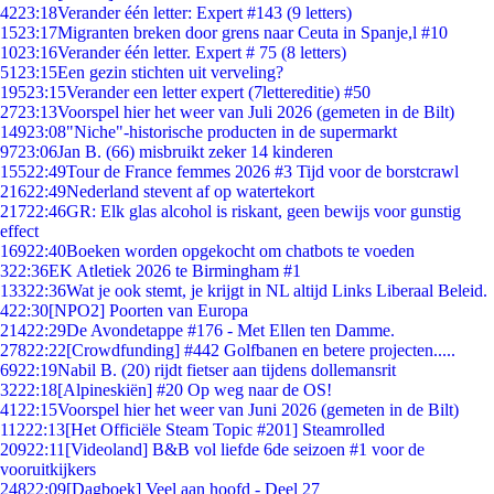
42
23:18
Verander één letter: Expert #143 (9 letters)
15
23:17
Migranten breken door grens naar Ceuta in Spanje,l #10
10
23:16
Verander één letter. Expert # 75 (8 letters)
51
23:15
Een gezin stichten uit verveling?
195
23:15
Verander een letter expert (7lettereditie) #50
27
23:13
Voorspel hier het weer van Juli 2026 (gemeten in de Bilt)
149
23:08
"Niche"-historische producten in de supermarkt
97
23:06
Jan B. (66) misbruikt zeker 14 kinderen
155
22:49
Tour de France femmes 2026 #3 Tijd voor de borstcrawl
216
22:49
Nederland stevent af op watertekort
217
22:46
GR: Elk glas alcohol is riskant, geen bewijs voor gunstig
effect
169
22:40
Boeken worden opgekocht om chatbots te voeden
3
22:36
EK Atletiek 2026 te Birmingham #1
133
22:36
Wat je ook stemt, je krijgt in NL altijd Links Liberaal Beleid.
4
22:30
[NPO2] Poorten van Europa
214
22:29
De Avondetappe #176 - Met Ellen ten Damme.
278
22:22
[Crowdfunding] #442 Golfbanen en betere projecten.....
69
22:19
Nabil B. (20) rijdt fietser aan tijdens dollemansrit
32
22:18
[Alpineskiën] #20 Op weg naar de OS!
41
22:15
Voorspel hier het weer van Juni 2026 (gemeten in de Bilt)
112
22:13
[Het Officiële Steam Topic #201] Steamrolled
209
22:11
[Videoland] B&B vol liefde 6de seizoen #1 voor de
vooruitkijkers
248
22:09
[Dagboek] Veel aan hoofd - Deel 27