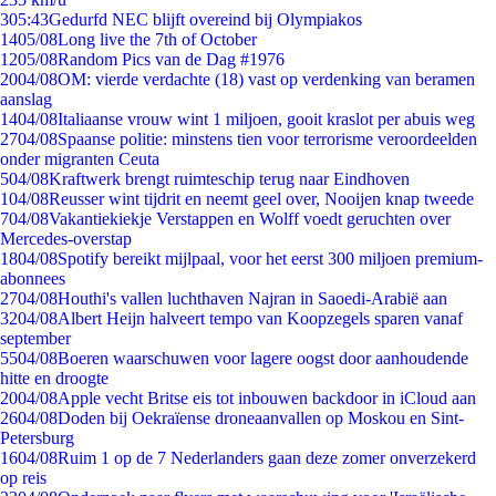
3
05:43
Gedurfd NEC blijft overeind bij Olympiakos
14
05/08
Long live the 7th of October
12
05/08
Random Pics van de Dag #1976
20
04/08
OM: vierde verdachte (18) vast op verdenking van beramen
aanslag
14
04/08
Italiaanse vrouw wint 1 miljoen, gooit kraslot per abuis weg
27
04/08
Spaanse politie: minstens tien voor terrorisme veroordeelden
onder migranten Ceuta
5
04/08
Kraftwerk brengt ruimteschip terug naar Eindhoven
1
04/08
Reusser wint tijdrit en neemt geel over, Nooijen knap tweede
7
04/08
Vakantiekiekje Verstappen en Wolff voedt geruchten over
Mercedes-overstap
18
04/08
Spotify bereikt mijlpaal, voor het eerst 300 miljoen premium-
abonnees
27
04/08
Houthi's vallen luchthaven Najran in Saoedi-Arabië aan
32
04/08
Albert Heijn halveert tempo van Koopzegels sparen vanaf
september
55
04/08
Boeren waarschuwen voor lagere oogst door aanhoudende
hitte en droogte
20
04/08
Apple vecht Britse eis tot inbouwen backdoor in iCloud aan
26
04/08
Doden bij Oekraïense droneaanvallen op Moskou en Sint-
Petersburg
16
04/08
Ruim 1 op de 7 Nederlanders gaan deze zomer onverzekerd
op reis