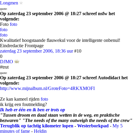
Longmen
quote:
Op zaterdag 23 september 2006 @ 18:27 schreef nsfw het
volgende:
Foto
foto
foto
foto
Kwalitatief hoogstaande flauwekul voor de intelligente onbenul!
Eindredactie Frontpage
zaterdag 23 september 2006, 18:36 uur
#10
0
DJMO
#trut
quote:
Op zaterdag 23 september 2006 @ 18:27 schreef Autodidact het
volgende:
http://www.mijnalbum.nl/GroteFoto=4RKXMOFI
Ze kan kameel rijden
foto
ik krijg een foutmelding?
Ik heb er één en ik ben er trots op
"Tussen droom en daad staan wetten in de weg, en praktische
bezwaren" "The needs of the many outweigh the needs of the crew"
Terugblik op tachtig kilometer lopen
-
Westerborkpad
-
My 5
minutes of fame
-
Heldin