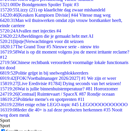
53
21:00
De Bondgenoten Spoiler Topic #3
157
20:55
Lizzy (21) op klaarlichte dag zwaar mishandeld
142
20:46
[Keuken Kampioen Divisie] #44 Vitesse mag weg
64
20:31
Man wil thuiswerken omdat zijn vrouw borstkanker heeft,
einde carriere
57
20:24
Afvallen met injecties #4
236
20:22
Afbeeldingen die je gemaakt hebt met AI
5
20:21
[lijstje]Verwachtingen voor dit seizoen
18
20:17
The Grand Tour #5 Nieuwe serie - nieuw trio
167
19:58
Wat is op dit moment volgens jou de meest irritante reclame?
#12
27
19:56
Chinese rechtbank veroordeelt voormalige lokale functionaris
tot dood
68
19:52
Politie grijpt in bij snelwegblokkeerders
69
19:42
[FOK!Voetbalmanager 2026/2027] #1 We zijn er weer
158
19:27
[Live Eredivisie #1784] Dying seconds van het seizoen!
157
19:26
Wat is jullie binnenhuistemperatuur? #81 Horrorzomer
247
19:26
[Centraal] Ruimtevaart / SpaceX #87 Rondje oceaan
186
19:25
Politieke meme's en spotprenten #11
261
19:22
Het enige echte LEGO-topic #45 LEGOOOOOOOOOOO
163
19:08
Ieder die 40+ is zal deze producten herkennen #35 Nooit
weg doen meuk
Sport
Sport