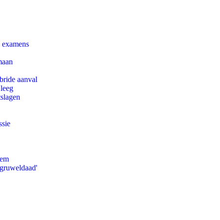
e examens
maan
bride aanval
 leeg
tslagen
ssie
eem
'gruweldaad'