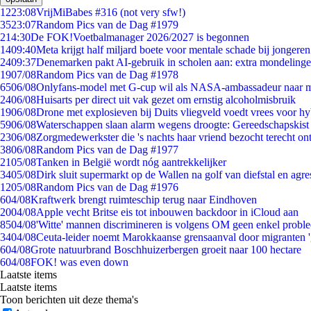
12
23:08
VrijMiBabes #316 (not very sfw!)
35
23:07
Random Pics van de Dag #1979
2
14:30
De FOK!Voetbalmanager 2026/2027 is begonnen
14
09:40
Meta krijgt half miljard boete voor mentale schade bij jongeren
24
09:37
Denemarken pakt AI-gebruik in scholen aan: extra mondeling
19
07/08
Random Pics van de Dag #1978
65
06/08
Onlyfans-model met G-cup wil als NASA-ambassadeur naar 
24
06/08
Huisarts per direct uit vak gezet om ernstig alcoholmisbruik
19
06/08
Drone met explosieven bij Duits vliegveld voedt vrees voor hy
59
06/08
Waterschappen slaan alarm wegens droogte: Gereedschapskist
23
06/08
Zorgmedewerkster die 's nachts haar vriend bezocht terecht on
38
06/08
Random Pics van de Dag #1977
21
05/08
Tanken in België wordt nóg aantrekkelijker
34
05/08
Dirk sluit supermarkt op de Wallen na golf van diefstal en agre
12
05/08
Random Pics van de Dag #1976
6
04/08
Kraftwerk brengt ruimteschip terug naar Eindhoven
20
04/08
Apple vecht Britse eis tot inbouwen backdoor in iCloud aan
85
04/08
'Witte' mannen discrimineren is volgens OM geen enkel probl
34
04/08
Ceuta-leider noemt Marokkaanse grensaanval door migranten 
6
04/08
Grote natuurbrand Boschhuizerbergen groeit naar 100 hectare
6
04/08
FOK! was even down
Laatste items
Laatste items
Toon berichten uit deze thema's