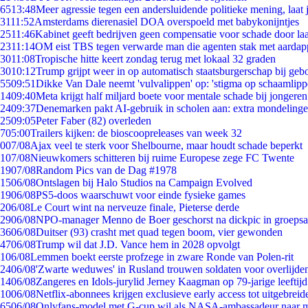
65
13:48
Meer agressie tegen een andersluidende politieke mening, laat j
31
11:52
Amsterdams dierenasiel DOA overspoeld met babykonijntjes
25
11:46
Kabinet geeft bedrijven geen compensatie voor schade door la
23
11:14
OM eist TBS tegen verwarde man die agenten stak met aardap
30
11:08
Tropische hitte keert zondag terug met lokaal 32 graden
30
10:12
Trump grijpt weer in op automatisch staatsburgerschap bij geb
55
09:51
Dikke Van Dale neemt 'vulvalippen' op: 'stigma op schaamlip
14
09:40
Meta krijgt half miljard boete voor mentale schade bij jongeren
24
09:37
Denemarken pakt AI-gebruik in scholen aan: extra mondeling
25
09:05
Peter Faber (82) overleden
7
05:00
Trailers kijken: de bioscoopreleases van week 32
0
07/08
Ajax veel te sterk voor Shelbourne, maar houdt schade beperkt
1
07/08
Nieuwkomers schitteren bij ruime Europese zege FC Twente
19
07/08
Random Pics van de Dag #1978
15
06/08
Ontslagen bij Halo Studios na Campaign Evolved
19
06/08
PS5-doos waarschuwt voor einde fysieke games
2
06/08
Le Court wint na nerveuze finale, Pieterse derde
29
06/08
NPO-manager Menno de Boer geschorst na dickpic in groeps
36
06/08
Duitser (93) crasht met quad tegen boom, vier gewonden
47
06/08
Trump wil dat J.D. Vance hem in 2028 opvolgt
1
06/08
Lemmen boekt eerste profzege in zware Ronde van Polen-rit
24
06/08
'Zwarte weduwes' in Rusland trouwen soldaten voor overlijden
14
06/08
Zangeres en Idols-jurylid Jerney Kaagman op 79-jarige leeftij
10
06/08
Netflix-abonnees krijgen exclusieve early access tot uitgebreid
65
06/08
Onlyfans-model met G-cup wil als NASA-ambassadeur naar 