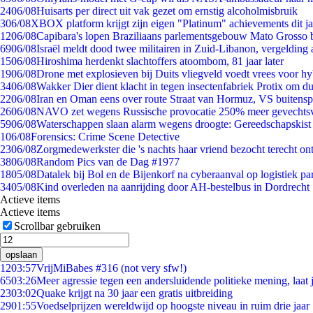
24
06/08
Huisarts per direct uit vak gezet om ernstig alcoholmisbruik
3
06/08
XBOX platform krijgt zijn eigen "Platinum" achievements dit ja
12
06/08
Capibara's lopen Braziliaans parlementsgebouw Mato Grosso 
69
06/08
Israël meldt dood twee militairen in Zuid-Libanon, vergeldin
15
06/08
Hiroshima herdenkt slachtoffers atoombom, 81 jaar later
19
06/08
Drone met explosieven bij Duits vliegveld voedt vrees voor hy
34
06/08
Wakker Dier dient klacht in tegen insectenfabriek Protix om 
22
06/08
Iran en Oman eens over route Straat van Hormuz, VS buitensp
26
06/08
NAVO zet wegens Russische provocatie 250% meer gevechtsvl
59
06/08
Waterschappen slaan alarm wegens droogte: Gereedschapskist
1
06/08
Forensics: Crime Scene Detective
23
06/08
Zorgmedewerkster die 's nachts haar vriend bezocht terecht on
38
06/08
Random Pics van de Dag #1977
18
05/08
Datalek bij Bol en de Bijenkorf na cyberaanval op logistiek pa
34
05/08
Kind overleden na aanrijding door AH-bestelbus in Dordrecht
Actieve items
Actieve items
Scrollbar gebruiken
opslaan
12
03:57
VrijMiBabes #316 (not very sfw!)
65
03:26
Meer agressie tegen een andersluidende politieke mening, laat j
23
03:02
Quake krijgt na 30 jaar een gratis uitbreiding
29
01:55
Voedselprijzen wereldwijd op hoogste niveau in ruim drie jaar