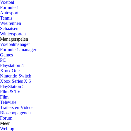
Voetbal
Formule 1
Autosport
Tennis
Wielrennen
Schaatsen
Wintersporten
Managerspelen
Voetbalmanager
Formule 1-manager
Games
PC
Playstation 4
Xbox One
Nintendo Switch
Xbox Series X|S
PlayStation 5
Film & TV
Film
Televisie
Trailers en Videos
Bioscoopagenda
Forum
Meer
Weblog