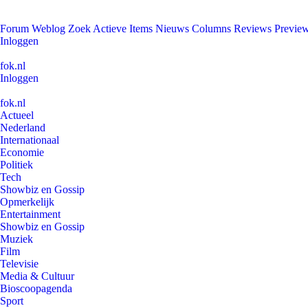
Forum
Weblog
Zoek
Actieve Items
Nieuws
Columns
Reviews
Previe
Inloggen
fok.nl
Inloggen
fok.nl
Actueel
Nederland
Internationaal
Economie
Politiek
Tech
Showbiz en Gossip
Opmerkelijk
Entertainment
Showbiz en Gossip
Muziek
Film
Televisie
Media & Cultuur
Bioscoopagenda
Sport