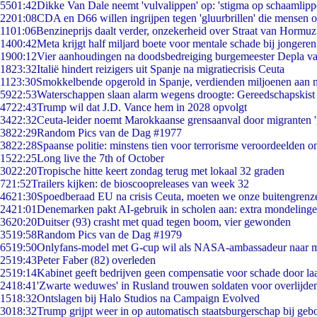
55
01:42
Dikke Van Dale neemt 'vulvalippen' op: 'stigma op schaamlip
22
01:08
CDA en D66 willen ingrijpen tegen 'gluurbrillen' die mensen 
11
01:06
Benzineprijs daalt verder, onzekerheid over Straat van Hormuz 
14
00:42
Meta krijgt half miljard boete voor mentale schade bij jongeren
19
00:12
Vier aanhoudingen na doodsbedreiging burgemeester Depla v
18
23:32
Italië hindert reizigers uit Spanje na migratiecrisis Ceuta
11
23:30
Smokkelbende opgerold in Spanje, verdienden miljoenen aan 
59
22:53
Waterschappen slaan alarm wegens droogte: Gereedschapskist
47
22:43
Trump wil dat J.D. Vance hem in 2028 opvolgt
34
22:32
Ceuta-leider noemt Marokkaanse grensaanval door migranten 
38
22:29
Random Pics van de Dag #1977
38
22:28
Spaanse politie: minstens tien voor terrorisme veroordeelden 
15
22:25
Long live the 7th of October
30
22:20
Tropische hitte keert zondag terug met lokaal 32 graden
7
21:52
Trailers kijken: de bioscoopreleases van week 32
46
21:30
Spoedberaad EU na crisis Ceuta, moeten we onze buitengrenz
24
21:01
Denemarken pakt AI-gebruik in scholen aan: extra mondeling
36
20:20
Duitser (93) crasht met quad tegen boom, vier gewonden
35
19:58
Random Pics van de Dag #1979
65
19:50
Onlyfans-model met G-cup wil als NASA-ambassadeur naar 
25
19:43
Peter Faber (82) overleden
25
19:14
Kabinet geeft bedrijven geen compensatie voor schade door la
24
18:41
'Zwarte weduwes' in Rusland trouwen soldaten voor overlijden
15
18:32
Ontslagen bij Halo Studios na Campaign Evolved
30
18:32
Trump grijpt weer in op automatisch staatsburgerschap bij geb