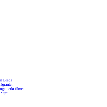
an Breda
migranten
ongemerkt filmen
lijft