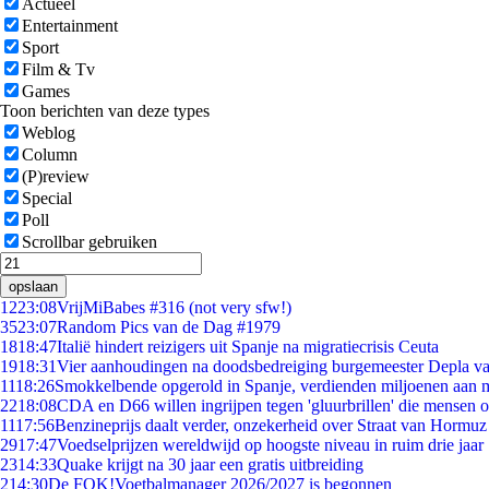
Actueel
Entertainment
Sport
Film & Tv
Games
Toon berichten van deze types
Weblog
Column
(P)review
Special
Poll
Scrollbar gebruiken
opslaan
12
23:08
VrijMiBabes #316 (not very sfw!)
35
23:07
Random Pics van de Dag #1979
18
18:47
Italië hindert reizigers uit Spanje na migratiecrisis Ceuta
19
18:31
Vier aanhoudingen na doodsbedreiging burgemeester Depla v
11
18:26
Smokkelbende opgerold in Spanje, verdienden miljoenen aan 
22
18:08
CDA en D66 willen ingrijpen tegen 'gluurbrillen' die mensen 
11
17:56
Benzineprijs daalt verder, onzekerheid over Straat van Hormuz b
29
17:47
Voedselprijzen wereldwijd op hoogste niveau in ruim drie jaar
23
14:33
Quake krijgt na 30 jaar een gratis uitbreiding
2
14:30
De FOK!Voetbalmanager 2026/2027 is begonnen