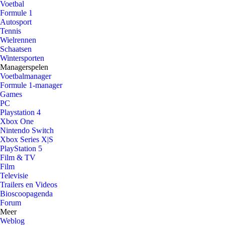
Voetbal
Formule 1
Autosport
Tennis
Wielrennen
Schaatsen
Wintersporten
Managerspelen
Voetbalmanager
Formule 1-manager
Games
PC
Playstation 4
Xbox One
Nintendo Switch
Xbox Series X|S
PlayStation 5
Film & TV
Film
Televisie
Trailers en Videos
Bioscoopagenda
Forum
Meer
Weblog