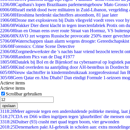
12
06/08
Capibara's lopen Braziliaans parlementsgebouw Mato Grosso 
69
06/08
Israël meldt dood twee militairen in Zuid-Libanon, vergeldin
15
06/08
Hiroshima herdenkt slachtoffers atoombom, 81 jaar later
19
06/08
Drone met explosieven bij Duits vliegveld voedt vrees voor hy
34
06/08
Wakker Dier dient klacht in tegen insectenfabriek Protix om 
22
06/08
Iran en Oman eens over route Straat van Hormuz, VS buitensp
26
06/08
NAVO zet wegens Russische provocatie 250% meer gevechtsvl
57
06/08
Waterschappen slaan alarm wegens droogte: Gereedschapskist
1
06/08
Forensics: Crime Scene Detective
23
06/08
Zorgmedewerkster die 's nachts haar vriend bezocht terecht on
37
06/08
Random Pics van de Dag #1977
18
05/08
Datalek bij Bol en de Bijenkorf na cyberaanval op logistiek pa
34
05/08
Kind overleden na aanrijding door AH-bestelbus in Dordrecht
6
05/08
Nieuw slachtoffer in kindermisbruikzaak zorgprofessional Jan B
3
05/08
Geen Qatar en Abu Dhabi? Dan eindigt Formule 1-seizoen moge
Actieve items
Actieve items
Scrollbar gebruiken
opslaan
31
18:28
Meer agressie tegen een andersluidende politieke mening, laat ji
5
18:27
CDA en D66 willen ingrijpen tegen 'gluurbrillen' die mensen o
33
18:26
Duitser (93) crasht met quad tegen boom, vier gewonden
20
18:25
Denemarken pakt AI-gebruik in scholen aan: extra mondeling