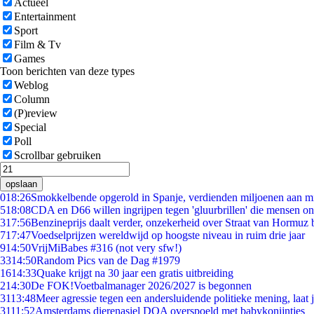
Actueel
Entertainment
Sport
Film & Tv
Games
Toon berichten van deze types
Weblog
Column
(P)review
Special
Poll
Scrollbar gebruiken
opslaan
0
18:26
Smokkelbende opgerold in Spanje, verdienden miljoenen aan m
5
18:08
CDA en D66 willen ingrijpen tegen 'gluurbrillen' die mensen o
3
17:56
Benzineprijs daalt verder, onzekerheid over Straat van Hormuz bl
7
17:47
Voedselprijzen wereldwijd op hoogste niveau in ruim drie jaar
9
14:50
VrijMiBabes #316 (not very sfw!)
33
14:50
Random Pics van de Dag #1979
16
14:33
Quake krijgt na 30 jaar een gratis uitbreiding
2
14:30
De FOK!Voetbalmanager 2026/2027 is begonnen
31
13:48
Meer agressie tegen een andersluidende politieke mening, laat ji
31
11:52
Amsterdams dierenasiel DOA overspoeld met babykonijntjes