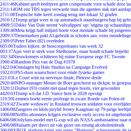
24
11:46
Kabinet geeft bedrijven geen compensatie voor schade door la
23
11:14
OM eist TBS tegen verwarde man die agenten stak met aardap
27
11:08
Tropische hitte keert zondag terug met lokaal 32 graden
29
10:12
Trump grijpt weer in op automatisch staatsburgerschap bij geb
49
09:51
Dikke Van Dale neemt 'vulvalippen' op: 'stigma op schaamlip
13
09:40
Meta krijgt half miljard boete voor mentale schade bij jongeren
20
09:37
Denemarken pakt AI-gebruik in scholen aan: extra mondeling
23
09:05
Peter Faber (82) overleden
6
05:00
Trailers kijken: de bioscoopreleases van week 32
0
03:37
Ajax veel te sterk voor Shelbourne, maar houdt schade beperkt
1
02:34
Nieuwkomers schitteren bij ruime Europese zege FC Twente
19
00:45
Random Pics van de Dag #1978
14
22:04
Ontslagen bij Halo Studios na Campaign Evolved
19
22:01
PS5-doos waarschuwt voor einde fysieke games
2
21:03
Le Court wint na nerveuze finale, Pieterse derde
29
20:40
NPO-manager Menno de Boer geschorst na dickpic in groeps
33
20:11
Duitser (93) crasht met quad tegen boom, vier gewonden
44
20:03
Trump wil dat J.D. Vance hem in 2028 opvolgt
1
19:50
Lemmen boekt eerste profzege in zware Ronde van Polen-rit
23
19:42
'Zwarte weduwes' in Rusland trouwen soldaten voor overlijden
14
06/08
Zangeres en Idols-jurylid Jerney Kaagman op 79-jarige leeftij
10
06/08
Netflix-abonnees krijgen exclusieve early access tot uitgebreid
64
06/08
Onlyfans-model met G-cup wil als NASA-ambassadeur naar 
24
06/08
Huisarts per direct uit vak gezet om ernstig alcoholmisbruik
3
06/08
XBOX platform krijgt zijn eigen "Platinum" achievements dit ja