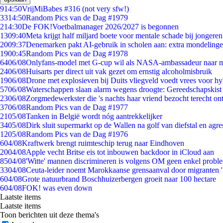
9
14:50
VrijMiBabes #316 (not very sfw!)
33
14:50
Random Pics van de Dag #1979
2
14:30
De FOK!Voetbalmanager 2026/2027 is begonnen
13
09:40
Meta krijgt half miljard boete voor mentale schade bij jongeren
20
09:37
Denemarken pakt AI-gebruik in scholen aan: extra mondeling
19
00:45
Random Pics van de Dag #1978
64
06/08
Onlyfans-model met G-cup wil als NASA-ambassadeur naar 
24
06/08
Huisarts per direct uit vak gezet om ernstig alcoholmisbruik
19
06/08
Drone met explosieven bij Duits vliegveld voedt vrees voor hy
57
06/08
Waterschappen slaan alarm wegens droogte: Gereedschapskist
23
06/08
Zorgmedewerkster die 's nachts haar vriend bezocht terecht on
37
06/08
Random Pics van de Dag #1977
21
05/08
Tanken in België wordt nóg aantrekkelijker
34
05/08
Dirk sluit supermarkt op de Wallen na golf van diefstal en agre
12
05/08
Random Pics van de Dag #1976
6
04/08
Kraftwerk brengt ruimteschip terug naar Eindhoven
20
04/08
Apple vecht Britse eis tot inbouwen backdoor in iCloud aan
85
04/08
'Witte' mannen discrimineren is volgens OM geen enkel probl
33
04/08
Ceuta-leider noemt Marokkaanse grensaanval door migranten 
6
04/08
Grote natuurbrand Boschhuizerbergen groeit naar 100 hectare
6
04/08
FOK! was even down
Laatste items
Laatste items
Toon berichten uit deze thema's