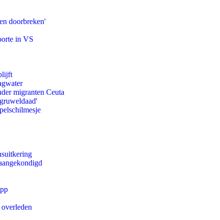
pen doorbreken'
oorte in VS
ijft
agwater
onder migranten Ceuta
'gruweldaad'
pelschilmesje
suitkering
g aangekondigd
app
d overleden