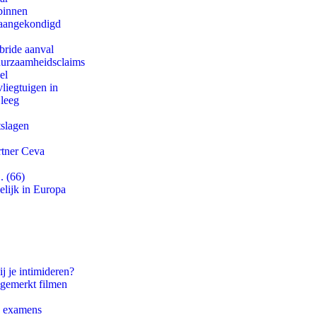
binnen
g aangekondigd
bride aanval
duurzaamheidsclaims
el
iegtuigen in
 leeg
tslagen
rtner Ceva
. (66)
lijk in Europa
j je intimideren?
ngemerkt filmen
e examens