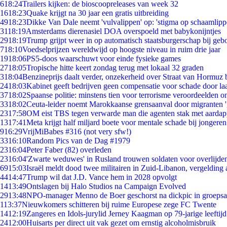
6
18:24
Trailers kijken: de bioscoopreleases van week 32
16
18:23
Quake krijgt na 30 jaar een gratis uitbreiding
49
18:23
Dikke Van Dale neemt 'vulvalippen' op: 'stigma op schaamlip
31
18:19
Amsterdams dierenasiel DOA overspoeld met babykonijntjes
29
18:19
Trump grijpt weer in op automatisch staatsburgerschap bij geb
7
18:10
Voedselprijzen wereldwijd op hoogste niveau in ruim drie jaar
19
18:06
PS5-doos waarschuwt voor einde fysieke games
27
18:05
Tropische hitte keert zondag terug met lokaal 32 graden
3
18:04
Benzineprijs daalt verder, onzekerheid over Straat van Hormuz bl
24
18:03
Kabinet geeft bedrijven geen compensatie voor schade door la
37
18:02
Spaanse politie: minstens tien voor terrorisme veroordeelden 
33
18:02
Ceuta-leider noemt Marokkaanse grensaanval door migranten 
23
17:58
OM eist TBS tegen verwarde man die agenten stak met aardap
13
17:41
Meta krijgt half miljard boete voor mentale schade bij jongeren
9
16:29
VrijMiBabes #316 (not very sfw!)
33
16:10
Random Pics van de Dag #1979
23
16:04
Peter Faber (82) overleden
23
16:04
'Zwarte weduwes' in Rusland trouwen soldaten voor overlijden
69
15:03
Israël meldt dood twee militairen in Zuid-Libanon, vergeldin
44
14:47
Trump wil dat J.D. Vance hem in 2028 opvolgt
14
13:49
Ontslagen bij Halo Studios na Campaign Evolved
29
13:48
NPO-manager Menno de Boer geschorst na dickpic in groeps
1
13:37
Nieuwkomers schitteren bij ruime Europese zege FC Twente
14
12:19
Zangeres en Idols-jurylid Jerney Kaagman op 79-jarige leeftij
24
12:00
Huisarts per direct uit vak gezet om ernstig alcoholmisbruik