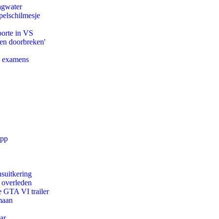
agwater
pelschilmesje
oorte in VS
pen doorbreken'
e examens
app
suitkering
d overleden
e GTA VI trailer
maan
ar