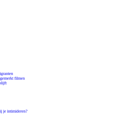
igranten
ngemerkt filmen
ijft
j je intimideren?