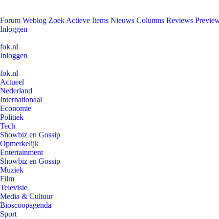
Forum
Weblog
Zoek
Actieve Items
Nieuws
Columns
Reviews
Previe
Inloggen
fok.nl
Inloggen
fok.nl
Actueel
Nederland
Internationaal
Economie
Politiek
Tech
Showbiz en Gossip
Opmerkelijk
Entertainment
Showbiz en Gossip
Muziek
Film
Televisie
Media & Cultuur
Bioscoopagenda
Sport