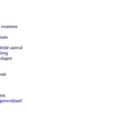
e examens
maan
bride aanval
 leeg
tslagen
ssie
eem
'gruweldaad'