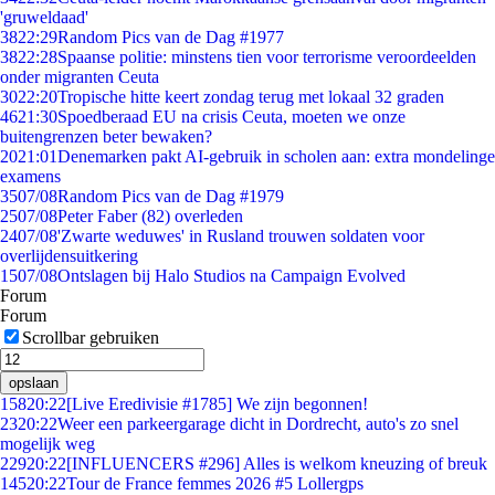
'gruweldaad'
38
22:29
Random Pics van de Dag #1977
38
22:28
Spaanse politie: minstens tien voor terrorisme veroordeelden
onder migranten Ceuta
30
22:20
Tropische hitte keert zondag terug met lokaal 32 graden
46
21:30
Spoedberaad EU na crisis Ceuta, moeten we onze
buitengrenzen beter bewaken?
20
21:01
Denemarken pakt AI-gebruik in scholen aan: extra mondelinge
examens
35
07/08
Random Pics van de Dag #1979
25
07/08
Peter Faber (82) overleden
24
07/08
'Zwarte weduwes' in Rusland trouwen soldaten voor
overlijdensuitkering
15
07/08
Ontslagen bij Halo Studios na Campaign Evolved
Forum
Forum
Scrollbar gebruiken
opslaan
158
20:22
[Live Eredivisie #1785] We zijn begonnen!
23
20:22
Weer een parkeergarage dicht in Dordrecht, auto's zo snel
mogelijk weg
229
20:22
[INFLUENCERS #296] Alles is welkom kneuzing of breuk
145
20:22
Tour de France femmes 2026 #5 Lollergps