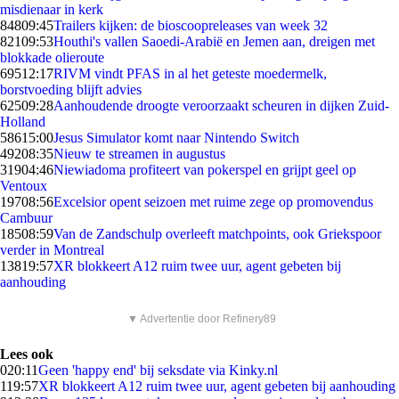
misdienaar in kerk
848
09:45
Trailers kijken: de bioscoopreleases van week 32
821
09:53
Houthi's vallen Saoedi-Arabië en Jemen aan, dreigen met
blokkade olieroute
695
12:17
RIVM vindt PFAS in al het geteste moedermelk,
borstvoeding blijft advies
625
09:28
Aanhoudende droogte veroorzaakt scheuren in dijken Zuid-
Holland
586
15:00
Jesus Simulator komt naar Nintendo Switch
492
08:35
Nieuw te streamen in augustus
319
04:46
Niewiadoma profiteert van pokerspel en grijpt geel op
Ventoux
197
08:56
Excelsior opent seizoen met ruime zege op promovendus
Cambuur
185
08:59
Van de Zandschulp overleeft matchpoints, ook Griekspoor
verder in Montreal
138
19:57
XR blokkeert A12 ruim twee uur, agent gebeten bij
aanhouding
▼ Advertentie door Refinery89
Lees ook
0
20:11
Geen 'happy end' bij seksdate via Kinky.nl
1
19:57
XR blokkeert A12 ruim twee uur, agent gebeten bij aanhouding