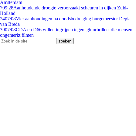
Amsterdam
7
09:28
Aanhoudende droogte veroorzaakt scheuren in dijken Zuid-
Holland
24
07/08
Vier aanhoudingen na doodsbedreiging burgemeester Depla
van Breda
39
07/08
CDA en D66 willen ingrijpen tegen 'gluurbrillen' die mensen
ongemerkt filmen