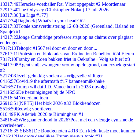
183
17:49
Heracles-voetballer Rai Vloet opgepakt #2 Moordenaar
229
17:40
The Odyssey (Christopher Nolan) 17 juli 2026
103
17:36
[La Liga #177]
45
17:34
[Dagboek] What's in your head? #2
262
17:33
Totale zonsverduistering 12-08-2026 (Groenland, IJsland en
Spanje) #1
142
17:22
Jonge Cambridge professor stapt op na claims over plagiaat
en leugens
70
17:13
Teltopic #1567 tel door en door en door....
276
17:11
Protesten en blokkades van Extinction Rebellion #24 Eieren
78
17:10
Franky en Coen bakken friet in Oekraïne - Volg ze hier! #3
264
17:08
Agent smijt zwangere vrouw op de grond, onderzoek gestart
#2
52
17:08
Jezelf gelukkig voelen als vrijgezelle vijftiger
64
16:57
Covid19 the aftermath #17 bananenmilkshake
74
16:57
Trump wil dat J.D. Vance hem in 2028 opvolgt
241
16:56
De bezuinigingen bij de NPO
125
16:54
Nederland toen
269
16:51
[NET5] Het blok 2026 #32 Blokkendozen
55
16:50
Eeuwig voortleven
6
16:49
EK Atletiek 2026 te Birmingham #1
248
16:45
Wie gaan er dood in 2026?Post met een vleugje cynisme de
overledenen.
127
16:35
[SBS6] De Bondgenoten #318 Een klein kusje moet kunnen
62
16:12
Het grote dagelijkse Trump nieuws topic #31