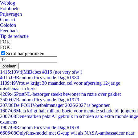
Weblog
Fotoboek
Prijsvragen
Contact
Colofon
Feedback
Tip de redactie
FOK!
FOK!
Scrollbar gebruiken
opslaan
14
15:10
VrijMiBabes #316 (not very sfw!)
40
15:09
Random Pics van de Dag #1980
11
09:49
Vrouw krijgt 30 maanden cel voor afpersing 12-jarige
misdienaar in kerk
42
09:46
PostNL-bezorger steekt bewoner na ruzie over pakket
35
00:07
Random Pics van de Dag #1979
2
07/08
De FOK!Voetbalmanager 2026/2027 is begonnen
16
07/08
Meta krijgt half miljard boete voor mentale schade bij jongeren
20
07/08
Denemarken pakt AI-gebruik in scholen aan: extra mondelinge
examens
19
07/08
Random Pics van de Dag #1978
66
06/08
Onlyfans-model met G-cup wil als NASA-ambassadeur naar