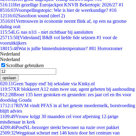
5
16:11
Het gezellige Eurojackpot KNVB Bekertopic 2026/27 #1
85
16:03
Voorspellingstopic: Wie is hier de weerkundige? #16
121
16:02
Saxofoon sound (deel 2)
35
16:01
Vertrouwen in economie neemt flink af, op een na grootse
daling ooit
1
15:54
LG nas n1t1 - niet zichtbaar bij aansluiten
257
15:50
[Videoland] B&B vol liefde 6de seizoen #1 voor de
vooruitkijkers
180
15:48
Wat is jullie binnenhuistemperatuur? #81 Horrorzomer
Nederland
Nederland
Scrollbar gebruiken
opslaan
0
20:11
Geen 'happy end' bij seksdate via Kinky.nl
1
19:57
XR blokkeert A12 ruim twee uur, agent gebeten bij aanhouding
9
12:28
Broer 135 keer gestoken en gesneden: zes jaar cel en tbs voor
doodslag Gouda
17
12:17
RIVM vindt PFAS in al het geteste moedermelk, borstvoeding
blijft advies
11
09:49
Vrouw krijgt 30 maanden cel voor afpersing 12-jarige
misdienaar in kerk
42
09:46
PostNL-bezorger steekt bewoner na ruzie over pakket
25
09:32
Wegpiraat scheurt met 146 km/u door het centrum van