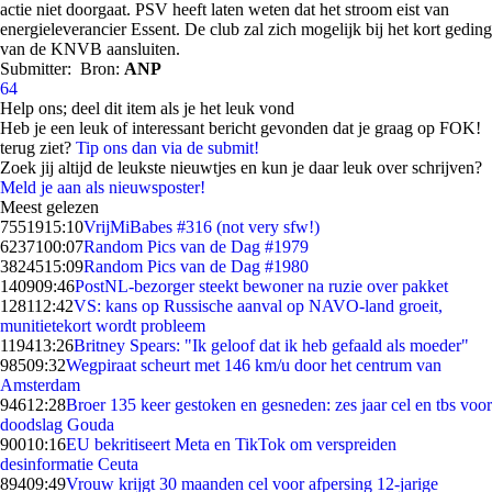
actie niet doorgaat. PSV heeft laten weten dat het stroom eist van
energieleverancier Essent. De club zal zich mogelijk bij het kort geding
van de KNVB aansluiten.
Submitter:
Bron:
ANP
64
Help ons; deel dit item als je het leuk vond
Heb je een leuk of interessant bericht gevonden dat je graag op FOK!
terug ziet?
Tip ons dan via de submit!
Zoek jij altijd de leukste nieuwtjes en kun je daar leuk over schrijven?
Meld je aan als nieuwsposter!
Meest gelezen
75519
15:10
VrijMiBabes #316 (not very sfw!)
62371
00:07
Random Pics van de Dag #1979
38245
15:09
Random Pics van de Dag #1980
1409
09:46
PostNL-bezorger steekt bewoner na ruzie over pakket
1281
12:42
VS: kans op Russische aanval op NAVO-land groeit,
munitietekort wordt probleem
1194
13:26
Britney Spears: "Ik geloof dat ik heb gefaald als moeder"
985
09:32
Wegpiraat scheurt met 146 km/u door het centrum van
Amsterdam
946
12:28
Broer 135 keer gestoken en gesneden: zes jaar cel en tbs voor
doodslag Gouda
900
10:16
EU bekritiseert Meta en TikTok om verspreiden
desinformatie Ceuta
894
09:49
Vrouw krijgt 30 maanden cel voor afpersing 12-jarige