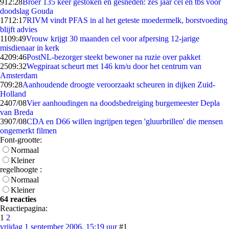
9
12:28
Broer 135 keer gestoken en gesneden: zes jaar cel en tbs voor
doodslag Gouda
17
12:17
RIVM vindt PFAS in al het geteste moedermelk, borstvoeding
blijft advies
11
09:49
Vrouw krijgt 30 maanden cel voor afpersing 12-jarige
misdienaar in kerk
42
09:46
PostNL-bezorger steekt bewoner na ruzie over pakket
25
09:32
Wegpiraat scheurt met 146 km/u door het centrum van
Amsterdam
7
09:28
Aanhoudende droogte veroorzaakt scheuren in dijken Zuid-
Holland
24
07/08
Vier aanhoudingen na doodsbedreiging burgemeester Depla
van Breda
39
07/08
CDA en D66 willen ingrijpen tegen 'gluurbrillen' die mensen
ongemerkt filmen
Font-grootte:
Normaal
Kleiner
regelhoogte :
Normaal
Kleiner
64 reacties
Reactiepagina:
1
2
vrijdag 1 september 2006, 15:19 uur
#1