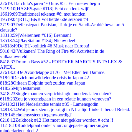
226
19:11
archito's jaren '70 huis #5 - Een nieuw begin
72
19:10
[HAZES-gate #118] Echt een leuk wijf
166
19:09
Traditioneel tekenen #6; met honden
195
19:04
[RTL] B&B vol liefde 6de seizoen #4
27
19:03
Defensiepact Pakistan, Turkije en Saudi-Arabië bevat art.5
clausule?
183
18:59
[Wielrennen #616] Brennan!
185
18:54
[PlayStation #184] Nieuw deel
145
18:49
De EU-politiek #6 Musk naar Europa!
50
18:42
[Vulkanen] The Ring of Fire #9: Activiteit in de
vulkaanwereld
84
18:37
Drum n Bass #52 - FOREVER MARCUS INTALEX &
APEX..
276
18:35
De Avondetappe #176 - Met Ellen ten Damme.
5
18:29
De zich ontwikkelende crisis in Japan #2
8
18:28
Orkaan Dolphin treft zuiden van Japan
4
18:25
Mijn testament
34
18:23
Single mannen verplichtsingle moeders laten daten?
61
18:23
Zou je vreemdgaan in een relatie kunnen vergeven?
294
18:21
Het Nederlandse tennis #35 - Lamensgodin
148
18:14
Wat je ook stemt, je krijgt in NL altijd Links Liberaal Beleid.
2
18:14
Scholensysteem tegenwoordig?
62
18:12
Zeikhoek #12 Het moet niet gekker worden # echt !!
112
18:10
Roddelpraat onder vuur: ongepaste opmerkingen
minderjarigen deel 2