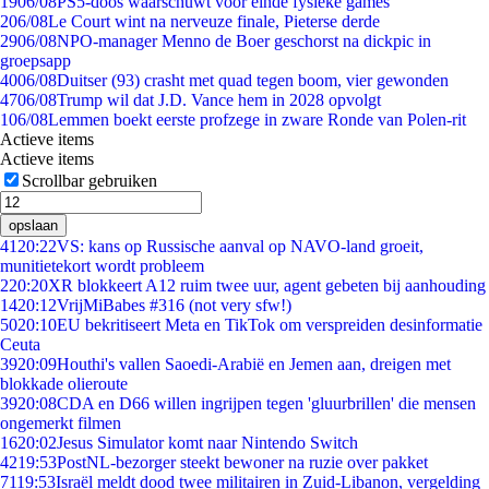
19
06/08
PS5-doos waarschuwt voor einde fysieke games
2
06/08
Le Court wint na nerveuze finale, Pieterse derde
29
06/08
NPO-manager Menno de Boer geschorst na dickpic in
groepsapp
40
06/08
Duitser (93) crasht met quad tegen boom, vier gewonden
47
06/08
Trump wil dat J.D. Vance hem in 2028 opvolgt
1
06/08
Lemmen boekt eerste profzege in zware Ronde van Polen-rit
Actieve items
Actieve items
Scrollbar gebruiken
opslaan
41
20:22
VS: kans op Russische aanval op NAVO-land groeit,
munitietekort wordt probleem
2
20:20
XR blokkeert A12 ruim twee uur, agent gebeten bij aanhouding
14
20:12
VrijMiBabes #316 (not very sfw!)
50
20:10
EU bekritiseert Meta en TikTok om verspreiden desinformatie
Ceuta
39
20:09
Houthi's vallen Saoedi-Arabië en Jemen aan, dreigen met
blokkade olieroute
39
20:08
CDA en D66 willen ingrijpen tegen 'gluurbrillen' die mensen
ongemerkt filmen
16
20:02
Jesus Simulator komt naar Nintendo Switch
42
19:53
PostNL-bezorger steekt bewoner na ruzie over pakket
71
19:53
Israël meldt dood twee militairen in Zuid-Libanon, vergelding