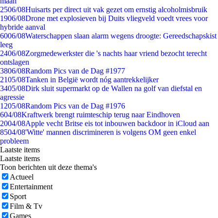
maan
25
06/08
Huisarts per direct uit vak gezet om ernstig alcoholmisbruik
19
06/08
Drone met explosieven bij Duits vliegveld voedt vrees voor
hybride aanval
60
06/08
Waterschappen slaan alarm wegens droogte: Gereedschapskist
leeg
24
06/08
Zorgmedewerkster die 's nachts haar vriend bezocht terecht
ontslagen
38
06/08
Random Pics van de Dag #1977
21
05/08
Tanken in België wordt nóg aantrekkelijker
34
05/08
Dirk sluit supermarkt op de Wallen na golf van diefstal en
agressie
12
05/08
Random Pics van de Dag #1976
6
04/08
Kraftwerk brengt ruimteschip terug naar Eindhoven
20
04/08
Apple vecht Britse eis tot inbouwen backdoor in iCloud aan
85
04/08
'Witte' mannen discrimineren is volgens OM geen enkel
probleem
Laatste items
Laatste items
Toon berichten uit deze thema's
Actueel
Entertainment
Sport
Film & Tv
Games