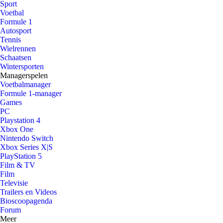
Sport
Voetbal
Formule 1
Autosport
Tennis
Wielrennen
Schaatsen
Wintersporten
Managerspelen
Voetbalmanager
Formule 1-manager
Games
PC
Playstation 4
Xbox One
Nintendo Switch
Xbox Series X|S
PlayStation 5
Film & TV
Film
Televisie
Trailers en Videos
Bioscoopagenda
Forum
Meer