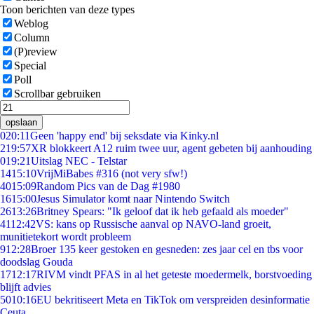
Toon berichten van deze types
Weblog
Column
(P)review
Special
Poll
Scrollbar gebruiken
opslaan
0
20:11
Geen 'happy end' bij seksdate via Kinky.nl
2
19:57
XR blokkeert A12 ruim twee uur, agent gebeten bij aanhouding
0
19:21
Uitslag NEC - Telstar
14
15:10
VrijMiBabes #316 (not very sfw!)
40
15:09
Random Pics van de Dag #1980
16
15:00
Jesus Simulator komt naar Nintendo Switch
26
13:26
Britney Spears: "Ik geloof dat ik heb gefaald als moeder"
41
12:42
VS: kans op Russische aanval op NAVO-land groeit,
munitietekort wordt probleem
9
12:28
Broer 135 keer gestoken en gesneden: zes jaar cel en tbs voor
doodslag Gouda
17
12:17
RIVM vindt PFAS in al het geteste moedermelk, borstvoeding
blijft advies
50
10:16
EU bekritiseert Meta en TikTok om verspreiden desinformatie
Ceuta