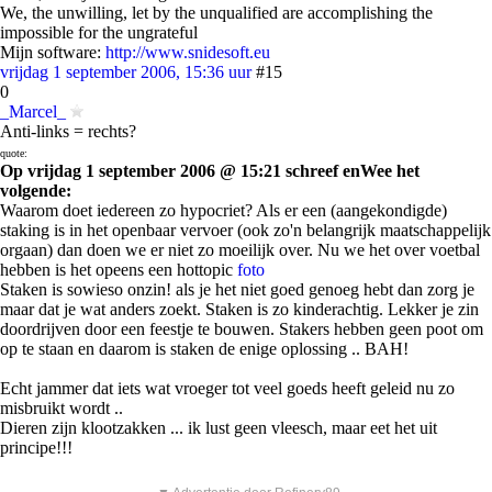
We, the unwilling, let by the unqualified are accomplishing the
impossible for the ungrateful
Mijn software:
http://www.snidesoft.eu
vrijdag 1 september 2006, 15:36 uur
#15
0
_Marcel_
Anti-links = rechts?
quote:
Op vrijdag 1 september 2006 @ 15:21 schreef enWee het
volgende:
Waarom doet iedereen zo hypocriet? Als er een (aangekondigde)
staking is in het openbaar vervoer (ook zo'n belangrijk maatschappelijk
orgaan) dan doen we er niet zo moeilijk over. Nu we het over voetbal
hebben is het opeens een hottopic
foto
Staken is sowieso onzin! als je het niet goed genoeg hebt dan zorg je
maar dat je wat anders zoekt. Staken is zo kinderachtig. Lekker je zin
doordrijven door een feestje te bouwen. Stakers hebben geen poot om
op te staan en daarom is staken de enige oplossing .. BAH!
Echt jammer dat iets wat vroeger tot veel goeds heeft geleid nu zo
misbruikt wordt ..
Dieren zijn klootzakken ... ik lust geen vleesch, maar eet het uit
principe!!!