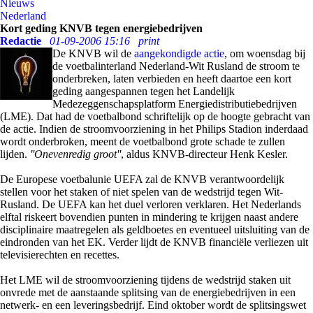
Nieuws
Nederland
Kort geding KNVB tegen energiebedrijven
Redactie
01-09-2006 15:16
print
De KNVB wil de
aangekondigde actie
, om woensdag bij
de voetbalinterland Nederland-Wit Rusland de stroom te
onderbreken, laten verbieden en heeft daartoe een kort
geding aangespannen tegen het Landelijk
Medezeggenschapsplatform Energiedistributiebedrijven
(LME). Dat had de voetbalbond schriftelijk op de hoogte gebracht van
de actie. Indien de stroomvoorziening in het Philips Stadion inderdaad
wordt onderbroken, meent de voetbalbond grote schade te zullen
lijden.
''Onevenredig groot''
, aldus KNVB-directeur Henk Kesler.
De Europese voetbalunie UEFA zal de KNVB verantwoordelijk
stellen voor het staken of niet spelen van de wedstrijd tegen Wit-
Rusland. De UEFA kan het duel verloren verklaren. Het Nederlands
elftal riskeert bovendien punten in mindering te krijgen naast andere
disciplinaire maatregelen als geldboetes en eventueel uitsluiting van de
eindronden van het EK. Verder lijdt de KNVB financiële verliezen uit
televisierechten en recettes.
Het LME wil de stroomvoorziening tijdens de wedstrijd staken uit
onvrede met de aanstaande splitsing van de energiebedrijven in een
netwerk- en een leveringsbedrijf. Eind oktober wordt de splitsingswet