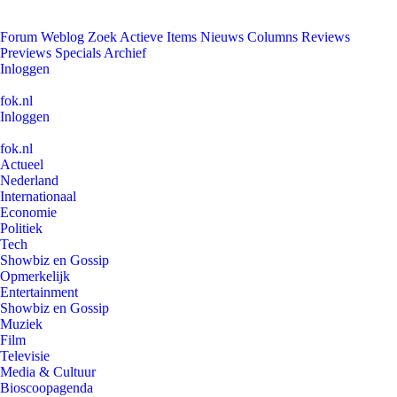
Forum
Weblog
Zoek
Actieve Items
Nieuws
Columns
Reviews
Previews
Specials
Archief
Inloggen
fok.nl
Inloggen
fok.nl
Actueel
Nederland
Internationaal
Economie
Politiek
Tech
Showbiz en Gossip
Opmerkelijk
Entertainment
Showbiz en Gossip
Muziek
Film
Televisie
Media & Cultuur
Bioscoopagenda