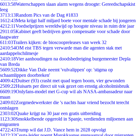
60
13:58
Waterschappen slaan alarm wegens droogte: Gereedschapskist
leeg
37
13:13
Random Pics van de Dag #1833
16
12:43
Meta krijgt half miljard boete voor mentale schade bij jongeren
42
12:11
Voedselprijzen wereldwijd op hoogste niveau in ruim drie jaar
29
11:05
Kabinet geeft bedrijven geen compensatie voor schade door
laagwater
6
11:03
Trailers kijken: de bioscoopreleases van week 32
24
10:54
OM eist TBS tegen verwarde man die agenten stak met
aardappelschilmesje
24
10:18
Vier aanhoudingen na doodsbedreiging burgemeester Depla
van Breda
56
09:52
Dikke Van Dale neemt 'vulvalippen' op: 'stigma op
schaamlippen doorbreken'
40
09:42
Duitser (93) crasht met quad tegen boom, vier gewonden
25
09:22
Huisarts per direct uit vak gezet om ernstig alcoholmisbruik
66
09:19
Onlyfans-model met G-cup wil als NASA-ambassadeur naar
maan
24
09:02
Zorgmedewerkster die 's nachts haar vriend bezocht terecht
ontslagen
23
03:02
Quake krijgt na 30 jaar een gratis uitbreiding
11
23:30
Smokkelbende opgerold in Spanje, verdienden miljoenen aan
migranten
47
22:43
Trump wil dat J.D. Vance hem in 2028 opvolgt
34
22:32
Ceuta-leider noemt Marokkaanse grensaanval door migranten