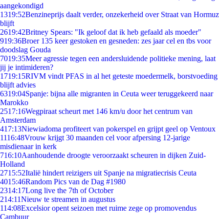
aangekondigd
13
19:52
Benzineprijs daalt verder, onzekerheid over Straat van Hormuz
blijft
26
19:42
Britney Spears: "Ik geloof dat ik heb gefaald als moeder"
9
19:36
Broer 135 keer gestoken en gesneden: zes jaar cel en tbs voor
doodslag Gouda
70
19:35
Meer agressie tegen een andersluidende politieke mening, laat
jij je intimideren?
17
19:15
RIVM vindt PFAS in al het geteste moedermelk, borstvoeding
blijft advies
63
19:04
Spanje: bijna alle migranten in Ceuta weer teruggekeerd naar
Marokko
25
17:16
Wegpiraat scheurt met 146 km/u door het centrum van
Amsterdam
4
17:13
Niewiadoma profiteert van pokerspel en grijpt geel op Ventoux
11
16:48
Vrouw krijgt 30 maanden cel voor afpersing 12-jarige
misdienaar in kerk
7
16:10
Aanhoudende droogte veroorzaakt scheuren in dijken Zuid-
Holland
27
15:52
Italië hindert reizigers uit Spanje na migratiecrisis Ceuta
40
15:46
Random Pics van de Dag #1980
23
14:17
Long live the 7th of October
2
14:11
Nieuw te streamen in augustus
1
14:08
Excelsior opent seizoen met ruime zege op promovendus
Cambuur