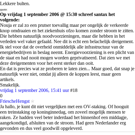
Lekkere bulten.
quote:
Op vrijdag 1 september 2006 @ 15:30 schreef santax het
volgende:
Nouja er zal zo een prutser toevallig maar per ongelijk de verkeerde
knop omdraaien en het ziekenhuis ofzo komen zonder stroom te zitten.
Die hebben natuurlijk noodvoorzieningen, maar die hebben in het
verleden wel vaker gefaald. Nee dit is echt een belachelijk dreigement.
Ik stel voor dat de overheid onmiddelijk alle infrastructuur van de
energiebedrijven in beslag neemt. Energievoorziening is een plicht van
de staat en had nooit mogen worden geprivatiseerd. Dat zien we met
deze dreigementen voor het eerst sterker dan ooit.
En dat is precies wat ze proberen te laten zien... Maar goed, dat snap je
natuurlijk weer niet, omdat jij alleen de koppen leest, maar geen
artikels.
Smakelijk
.
vrijdag 1 september 2006, 15:41 uur
#18
0
FriescheHengst
Ja hallo, je kunt dit niet vergelijken met een OV-staking. Of hooguit
een treinstaking op koninginnedag, om zoveel mogelijk mensen te
raken. Ze hadden veel beter inderdaad het binnenhof een middagje,
aangekondigd, afsluiten van de stroom. Had geen Nederlander erg
gevonden en dus veel goodwill opgeleverd.