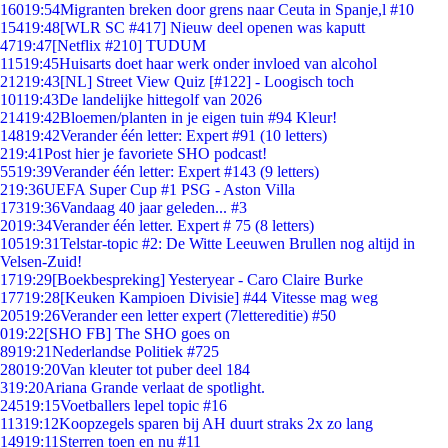
160
19:54
Migranten breken door grens naar Ceuta in Spanje,l #10
154
19:48
[WLR SC #417] Nieuw deel openen was kaputt
47
19:47
[Netflix #210] TUDUM
115
19:45
Huisarts doet haar werk onder invloed van alcohol
212
19:43
[NL] Street View Quiz [#122] - Loogisch toch
101
19:43
De landelijke hittegolf van 2026
214
19:42
Bloemen/planten in je eigen tuin #94 Kleur!
148
19:42
Verander één letter: Expert #91 (10 letters)
2
19:41
Post hier je favoriete SHO podcast!
55
19:39
Verander één letter: Expert #143 (9 letters)
2
19:36
UEFA Super Cup #1 PSG - Aston Villa
173
19:36
Vandaag 40 jaar geleden... #3
20
19:34
Verander één letter. Expert # 75 (8 letters)
105
19:31
Telstar-topic #2: De Witte Leeuwen Brullen nog altijd in
Velsen-Zuid!
17
19:29
[Boekbespreking] Yesteryear - Caro Claire Burke
177
19:28
[Keuken Kampioen Divisie] #44 Vitesse mag weg
205
19:26
Verander een letter expert (7lettereditie) #50
0
19:22
[SHO FB] The SHO goes on
89
19:21
Nederlandse Politiek #725
280
19:20
Van kleuter tot puber deel 184
3
19:20
Ariana Grande verlaat de spotlight.
245
19:15
Voetballers lepel topic #16
113
19:12
Koopzegels sparen bij AH duurt straks 2x zo lang
149
19:11
Sterren toen en nu #11