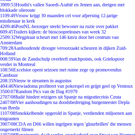
39
09:53
Houthi's vallen Saoedi-Arabië en Jemen aan, dreigen met
blokkade olieroute
11
09:49
Vrouw krijgt 30 maanden cel voor afpersing 12-jarige
misdienaar in kerk
42
09:46
PostNL-bezorger steekt bewoner na ruzie over pakket
6
09:45
Trailers kijken: de bioscoopreleases van week 32
25
09:32
Wegpiraat scheurt met 146 km/u door het centrum van
Amsterdam
7
09:28
Aanhoudende droogte veroorzaakt scheuren in dijken Zuid-
Holland
0
08:59
Van de Zandschulp overleeft matchpoints, ook Griekspoor
verder in Montreal
1
08:56
Excelsior opent seizoen met ruime zege op promovendus
Cambuur
2
08:35
Nieuw te streamen in augustus
4
04:46
Niewiadoma profiteert van pokerspel en grijpt geel op Ventoux
35
00:07
Random Pics van de Dag #1979
27
07/08
Italië hindert reizigers uit Spanje na migratiecrisis Ceuta
24
07/08
Vier aanhoudingen na doodsbedreiging burgemeester Depla
van Breda
11
07/08
Smokkelbende opgerold in Spanje, verdienden miljoenen aan
migranten
39
07/08
CDA en D66 willen ingrijpen tegen 'gluurbrillen' die mensen
ongemerkt filmen
13
07/08
Benzineprijs daalt verder, onzekerheid over Straat van Hormuz