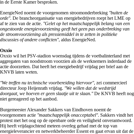
in de Eerste Kamer besproken.
EnergieNed noemt de voorgenomen stroomonderbreking
''buiten de
orde''
. De brancheorganisatie van energiebedrijven roept het LME op
af te zien van de actie.
''Gelet op het maatschappelijk belang van een
ongestoorde energievoorziening geeft het geen pas onderbreking van
de stroomvoorziening als pressiemiddel in te zetten in politieke
discussies of andere conflicten''
, aldus EnergieNed.
Oxxio
Oxxio wil het PSV-stadion woensdag tijdens de voetbalinterland met
aggregaten van noodstroom voorzien als de werknemers inderdaad de
actie doorzetten. Dat heeft het energiebedrijf vrijdag per brief aan de
KNVB laten weten.
''We treffen nu technische voorbereiding hiervoor''
, zei commercieel
directeur Joop Heijenrath vrijdag.
''We willen dat de wedstrijd
doorgaat, we hoeven er geen slaatje uit te slaan.''
De KNVB heeft nog
niet gereageerd op het aanbod.
Burgemeester Alexander Sakkers van Eindhoven noemt de
voorgenomen actie
''maatschappelijk onacceptabel''
. Sakkers vindt het
protest met het oog op de openbare orde en veiligheid onverantwoord.
Hij heeft vrijdagochtend meteen overleg gehad met de top van
energieleverancier en netwerkbeheerder Essent en gaat ervan uit dat de