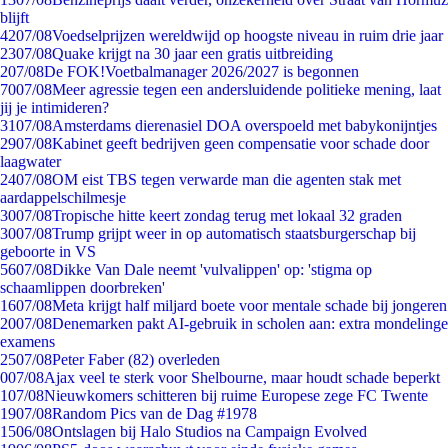
blijft
42
07/08
Voedselprijzen wereldwijd op hoogste niveau in ruim drie jaar
23
07/08
Quake krijgt na 30 jaar een gratis uitbreiding
2
07/08
De FOK!Voetbalmanager 2026/2027 is begonnen
70
07/08
Meer agressie tegen een andersluidende politieke mening, laat
jij je intimideren?
31
07/08
Amsterdams dierenasiel DOA overspoeld met babykonijntjes
29
07/08
Kabinet geeft bedrijven geen compensatie voor schade door
laagwater
24
07/08
OM eist TBS tegen verwarde man die agenten stak met
aardappelschilmesje
30
07/08
Tropische hitte keert zondag terug met lokaal 32 graden
30
07/08
Trump grijpt weer in op automatisch staatsburgerschap bij
geboorte in VS
56
07/08
Dikke Van Dale neemt 'vulvalippen' op: 'stigma op
schaamlippen doorbreken'
16
07/08
Meta krijgt half miljard boete voor mentale schade bij jongeren
20
07/08
Denemarken pakt AI-gebruik in scholen aan: extra mondelinge
examens
25
07/08
Peter Faber (82) overleden
0
07/08
Ajax veel te sterk voor Shelbourne, maar houdt schade beperkt
1
07/08
Nieuwkomers schitteren bij ruime Europese zege FC Twente
19
07/08
Random Pics van de Dag #1978
15
06/08
Ontslagen bij Halo Studios na Campaign Evolved