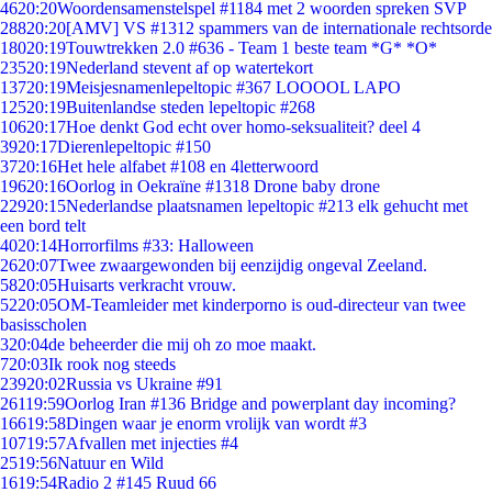
46
20:20
Woordensamenstelspel #1184 met 2 woorden spreken SVP
288
20:20
[AMV] VS #1312 spammers van de internationale rechtsorde
180
20:19
Touwtrekken 2.0 #636 - Team 1 beste team *G* *O*
235
20:19
Nederland stevent af op watertekort
137
20:19
Meisjesnamenlepeltopic #367 LOOOOL LAPO
125
20:19
Buitenlandse steden lepeltopic #268
106
20:17
Hoe denkt God echt over homo-seksualiteit? deel 4
39
20:17
Dierenlepeltopic #150
37
20:16
Het hele alfabet #108 en 4letterwoord
196
20:16
Oorlog in Oekraïne #1318 Drone baby drone
229
20:15
Nederlandse plaatsnamen lepeltopic #213 elk gehucht met
een bord telt
40
20:14
Horrorfilms #33: Halloween
26
20:07
Twee zwaargewonden bij eenzijdig ongeval Zeeland.
58
20:05
Huisarts verkracht vrouw.
52
20:05
OM-Teamleider met kinderporno is oud-directeur van twee
basisscholen
3
20:04
de beheerder die mij oh zo moe maakt.
7
20:03
Ik rook nog steeds
239
20:02
Russia vs Ukraine #91
261
19:59
Oorlog Iran #136 Bridge and powerplant day incoming?
166
19:58
Dingen waar je enorm vrolijk van wordt #3
107
19:57
Afvallen met injecties #4
25
19:56
Natuur en Wild
16
19:54
Radio 2 #145 Ruud 66