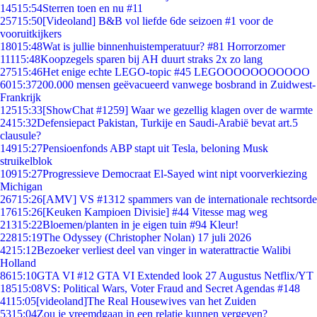
145
15:54
Sterren toen en nu #11
257
15:50
[Videoland] B&B vol liefde 6de seizoen #1 voor de
vooruitkijkers
180
15:48
Wat is jullie binnenhuistemperatuur? #81 Horrorzomer
111
15:48
Koopzegels sparen bij AH duurt straks 2x zo lang
275
15:46
Het enige echte LEGO-topic #45 LEGOOOOOOOOOOO
60
15:37
200.000 mensen geëvacueerd vanwege bosbrand in Zuidwest-
Frankrijk
125
15:33
[ShowChat #1259] Waar we gezellig klagen over de warmte
24
15:32
Defensiepact Pakistan, Turkije en Saudi-Arabië bevat art.5
clausule?
149
15:27
Pensioenfonds ABP stapt uit Tesla, beloning Musk
struikelblok
109
15:27
Progressieve Democraat El-Sayed wint nipt voorverkiezing
Michigan
267
15:26
[AMV] VS #1312 spammers van de internationale rechtsorde
176
15:26
[Keuken Kampioen Divisie] #44 Vitesse mag weg
213
15:22
Bloemen/planten in je eigen tuin #94 Kleur!
228
15:19
The Odyssey (Christopher Nolan) 17 juli 2026
42
15:12
Bezoeker verliest deel van vinger in waterattractie Walibi
Holland
86
15:10
GTA VI #12 GTA VI Extended look 27 Augustus Netflix/YT
185
15:08
VS: Political Wars, Voter Fraud and Secret Agendas #148
41
15:05
[videoland]The Real Housewives van het Zuiden
53
15:04
Zou je vreemdgaan in een relatie kunnen vergeven?