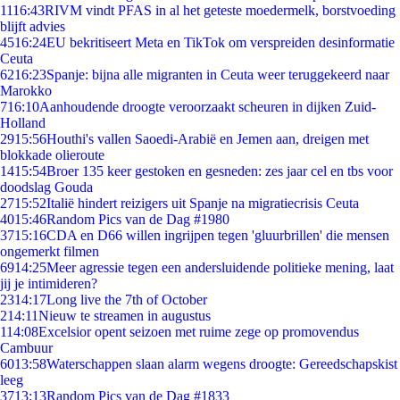
11
16:43
RIVM vindt PFAS in al het geteste moedermelk, borstvoeding
blijft advies
45
16:24
EU bekritiseert Meta en TikTok om verspreiden desinformatie
Ceuta
62
16:23
Spanje: bijna alle migranten in Ceuta weer teruggekeerd naar
Marokko
7
16:10
Aanhoudende droogte veroorzaakt scheuren in dijken Zuid-
Holland
29
15:56
Houthi's vallen Saoedi-Arabië en Jemen aan, dreigen met
blokkade olieroute
14
15:54
Broer 135 keer gestoken en gesneden: zes jaar cel en tbs voor
doodslag Gouda
27
15:52
Italië hindert reizigers uit Spanje na migratiecrisis Ceuta
40
15:46
Random Pics van de Dag #1980
37
15:16
CDA en D66 willen ingrijpen tegen 'gluurbrillen' die mensen
ongemerkt filmen
69
14:25
Meer agressie tegen een andersluidende politieke mening, laat
jij je intimideren?
23
14:17
Long live the 7th of October
2
14:11
Nieuw te streamen in augustus
1
14:08
Excelsior opent seizoen met ruime zege op promovendus
Cambuur
60
13:58
Waterschappen slaan alarm wegens droogte: Gereedschapskist
leeg
37
13:13
Random Pics van de Dag #1833