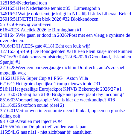
125
16:54
Nederland toen
293
16:51
Het Nederlandse tennis #35 - Lamensgodin
146
16:51
Wat je ook stemt, je krijgt in NL altijd Links Liberaal Beleid.
269
16:51
[NET5] Het blok 2026 #32 Blokkendozen
55
16:50
Eeuwig voortleven
6
16:49
EK Atletiek 2026 te Birmingham #1
248
16:45
Wie gaan er dood in 2026?Post met een vleugje cynisme de
overledenen.
70
16:43
[HAZES-gate #118] Echt een leuk wijf
127
16:35
[SBS6] De Bondgenoten #318 Een klein kusje moet kunnen
261
16:30
Totale zonsverduistering 12-08-2026 (Groenland, IJsland en
Spanje) #1
22
16:28
Weer een parkeergarage dicht in Dordrecht, auto's zo snel
mogelijk weg
1
16:21
UEFA Super Cup #1 PSG - Aston Villa
62
16:12
Het grote dagelijkse Trump nieuws topic #31
5
16:11
Het gezellige Eurojackpot KNVB Bekertopic 2026/27 #1
251
16:07
Oorlog Iran #136 Bridge and powerplant day incoming?
85
16:03
Voorspellingstopic: Wie is hier de weerkundige? #16
121
16:02
Saxofoon sound (deel 2)
35
16:01
Vertrouwen in economie neemt flink af, op een na grootse
daling ooit
98
16:00
Afvallen met injecties #4
4
15:55
Orkaan Dolphin treft zuiden van Japan
1
15:54
LG nas n1t1 - niet zichtbaar bij aansluiten