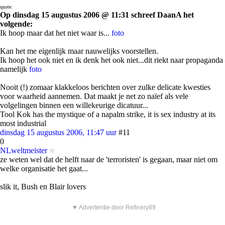
quote:
Op dinsdag 15 augustus 2006 @ 11:31 schreef DaanA het
volgende:
Ik hoop maar dat het niet waar is...
foto
Kan het me eigenlijk maar nauwelijks voorstellen.
Ik hoop het ook niet en ik denk het ook niet...dit riekt naar propaganda
namelijk
foto
Nooit (!) zomaar klakkeloos berichten over zulke delicate kwesties
voor waarheid aannemen. Dat maakt je net zo naïef als vele
volgelingen binnen een willekeurige dicatuur...
Tool Kok has the mystique of a napalm strike, it is sex industry at its
most industrial
dinsdag 15 augustus 2006, 11:47 uur
#11
0
NLweltmeister
ze weten wel dat de helft naar de 'terroristen' is gegaan, maar niet om
welke organisatie het gaat...
slik it, Bush en Blair lovers
▼ Advertentie door Refinery89