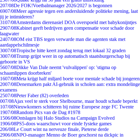
2
07/08
De FOK!Voetbalmanager 2026/2027 is begonnen
69
07/08
Meer agressie tegen een andersluidende politieke mening, laat
jij je intimideren?
31
07/08
Amsterdams dierenasiel DOA overspoeld met babykonijntjes
29
07/08
Kabinet geeft bedrijven geen compensatie voor schade door
laagwater
24
07/08
OM eist TBS tegen verwarde man die agenten stak met
aardappelschilmesje
30
07/08
Tropische hitte keert zondag terug met lokaal 32 graden
30
07/08
Trump grijpt weer in op automatisch staatsburgerschap bij
geboorte in VS
56
07/08
Dikke Van Dale neemt 'vulvalippen' op: 'stigma op
schaamlippen doorbreken'
16
07/08
Meta krijgt half miljard boete voor mentale schade bij jongeren
20
07/08
Denemarken pakt AI-gebruik in scholen aan: extra mondelinge
examens
25
07/08
Peter Faber (82) overleden
0
07/08
Ajax veel te sterk voor Shelbourne, maar houdt schade beperkt
1
07/08
Nieuwkomers schitteren bij ruime Europese zege FC Twente
19
07/08
Random Pics van de Dag #1978
15
06/08
Ontslagen bij Halo Studios na Campaign Evolved
19
06/08
PS5-doos waarschuwt voor einde fysieke games
2
06/08
Le Court wint na nerveuze finale, Pieterse derde
29
06/08
NPO-manager Menno de Boer geschorst na dickpic in