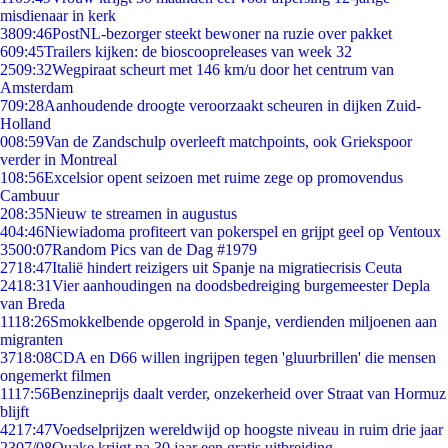
misdienaar in kerk
38
09:46
PostNL-bezorger steekt bewoner na ruzie over pakket
6
09:45
Trailers kijken: de bioscoopreleases van week 32
25
09:32
Wegpiraat scheurt met 146 km/u door het centrum van
Amsterdam
7
09:28
Aanhoudende droogte veroorzaakt scheuren in dijken Zuid-
Holland
0
08:59
Van de Zandschulp overleeft matchpoints, ook Griekspoor
verder in Montreal
1
08:56
Excelsior opent seizoen met ruime zege op promovendus
Cambuur
2
08:35
Nieuw te streamen in augustus
4
04:46
Niewiadoma profiteert van pokerspel en grijpt geel op Ventoux
35
00:07
Random Pics van de Dag #1979
27
18:47
Italië hindert reizigers uit Spanje na migratiecrisis Ceuta
24
18:31
Vier aanhoudingen na doodsbedreiging burgemeester Depla
van Breda
11
18:26
Smokkelbende opgerold in Spanje, verdienden miljoenen aan
migranten
37
18:08
CDA en D66 willen ingrijpen tegen 'gluurbrillen' die mensen
ongemerkt filmen
11
17:56
Benzineprijs daalt verder, onzekerheid over Straat van Hormuz
blijft
42
17:47
Voedselprijzen wereldwijd op hoogste niveau in ruim drie jaar
23
07/08
Quake krijgt na 30 jaar een gratis uitbreiding