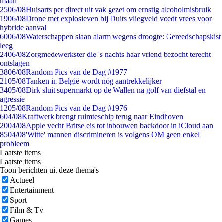
maan
25
06/08
Huisarts per direct uit vak gezet om ernstig alcoholmisbruik
19
06/08
Drone met explosieven bij Duits vliegveld voedt vrees voor
hybride aanval
60
06/08
Waterschappen slaan alarm wegens droogte: Gereedschapskist
leeg
24
06/08
Zorgmedewerkster die 's nachts haar vriend bezocht terecht
ontslagen
38
06/08
Random Pics van de Dag #1977
21
05/08
Tanken in België wordt nóg aantrekkelijker
34
05/08
Dirk sluit supermarkt op de Wallen na golf van diefstal en
agressie
12
05/08
Random Pics van de Dag #1976
6
04/08
Kraftwerk brengt ruimteschip terug naar Eindhoven
20
04/08
Apple vecht Britse eis tot inbouwen backdoor in iCloud aan
85
04/08
'Witte' mannen discrimineren is volgens OM geen enkel
probleem
Laatste items
Laatste items
Toon berichten uit deze thema's
Actueel
Entertainment
Sport
Film & Tv
Games