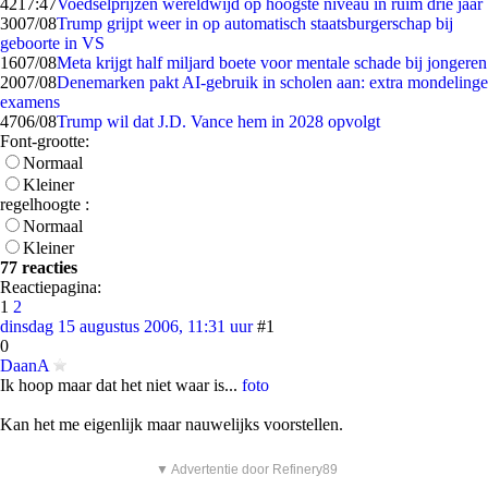
42
17:47
Voedselprijzen wereldwijd op hoogste niveau in ruim drie jaar
30
07/08
Trump grijpt weer in op automatisch staatsburgerschap bij
geboorte in VS
16
07/08
Meta krijgt half miljard boete voor mentale schade bij jongeren
20
07/08
Denemarken pakt AI-gebruik in scholen aan: extra mondelinge
examens
47
06/08
Trump wil dat J.D. Vance hem in 2028 opvolgt
Font-grootte:
Normaal
Kleiner
regelhoogte :
Normaal
Kleiner
77 reacties
Reactiepagina:
1
2
dinsdag 15 augustus 2006, 11:31 uur
#1
0
DaanA
Ik hoop maar dat het niet waar is...
foto
Kan het me eigenlijk maar nauwelijks voorstellen.
▼ Advertentie door Refinery89