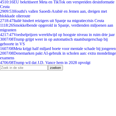
45
10:16
EU bekritiseert Meta en TikTok om verspreiden desinformatie
Ceuta
29
09:53
Houthi's vallen Saoedi-Arabië en Jemen aan, dreigen met
blokkade olieroute
27
18:47
Italië hindert reizigers uit Spanje na migratiecrisis Ceuta
11
18:26
Smokkelbende opgerold in Spanje, verdienden miljoenen aan
migranten
42
17:47
Voedselprijzen wereldwijd op hoogste niveau in ruim drie jaar
30
07/08
Trump grijpt weer in op automatisch staatsburgerschap bij
geboorte in VS
16
07/08
Meta krijgt half miljard boete voor mentale schade bij jongeren
20
07/08
Denemarken pakt AI-gebruik in scholen aan: extra mondelinge
examens
47
06/08
Trump wil dat J.D. Vance hem in 2028 opvolgt