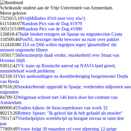
Scheikunde student aan de Vrije Universiteit van Amsterdam.
Meest gelezen
73256
15:10
VrijMiBabes #316 (not very sfw!)
61151
00:07
Random Pics van de Dag #1979
30515
15:09
Random Pics van de Dag #1980
1268
18:47
Italië hindert reizigers uit Spanje na migratiecrisis Ceuta
1185
09:46
PostNL-bezorger steekt bewoner na ruzie over pakket
1124
18:08
CDA en D66 willen ingrijpen tegen 'gluurbrillen' die
mensen ongemerkt filmen
1050
17:56
Benzineprijs daalt verder, onzekerheid over Straat van
Hormuz blijft
930
12:42
VS: kans op Russische aanval op NAVO-land groeit,
munitietekort wordt probleem
923
18:31
Vier aanhoudingen na doodsbedreiging burgemeester Depla
van Breda
870
18:26
Smokkelbende opgerold in Spanje, verdienden miljoenen aan
migranten
847
09:32
Wegpiraat scheurt met 146 km/u door het centrum van
Amsterdam
809
09:45
Trailers kijken: de bioscoopreleases van week 32
802
13:26
Britney Spears: "Ik geloof dat ik heb gefaald als moeder"
795
17:47
Voedselprijzen wereldwijd op hoogste niveau in ruim drie
jaar
770
09:49
Vrouw krijgt 30 maanden cel voor afpersing 12-jarige