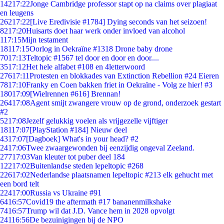
142
17:22
Jonge Cambridge professor stapt op na claims over plagiaat
en leugens
262
17:22
[Live Eredivisie #1784] Dying seconds van het seizoen!
82
17:20
Huisarts doet haar werk onder invloed van alcohol
1
17:15
Mijn testament
181
17:15
Oorlog in Oekraïne #1318 Drone baby drone
70
17:13
Teltopic #1567 tel door en door en door....
35
17:12
Het hele alfabet #108 en 4letterwoord
276
17:11
Protesten en blokkades van Extinction Rebellion #24 Eieren
78
17:10
Franky en Coen bakken friet in Oekraïne - Volg ze hier! #3
180
17:09
[Wielrennen #616] Brennan!
264
17:08
Agent smijt zwangere vrouw op de grond, onderzoek gestart
#2
52
17:08
Jezelf gelukkig voelen als vrijgezelle vijftiger
181
17:07
[PlayStation #184] Nieuw deel
43
17:07
[Dagboek] What's in your head? #2
24
17:06
Twee zwaargewonden bij eenzijdig ongeval Zeeland.
277
17:03
Van kleuter tot puber deel 184
122
17:02
Buitenlandse steden lepeltopic #268
226
17:02
Nederlandse plaatsnamen lepeltopic #213 elk gehucht met
een bord telt
224
17:00
Russia vs Ukraine #91
64
16:57
Covid19 the aftermath #17 bananenmilkshake
74
16:57
Trump wil dat J.D. Vance hem in 2028 opvolgt
241
16:56
De bezuinigingen bij de NPO