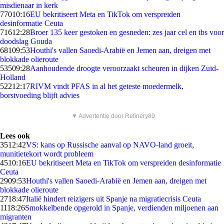
misdienaar in kerk
770
10:16
EU bekritiseert Meta en TikTok om verspreiden
desinformatie Ceuta
716
12:28
Broer 135 keer gestoken en gesneden: zes jaar cel en tbs voor
doodslag Gouda
681
09:53
Houthi's vallen Saoedi-Arabië en Jemen aan, dreigen met
blokkade olieroute
535
09:28
Aanhoudende droogte veroorzaakt scheuren in dijken Zuid-
Holland
522
12:17
RIVM vindt PFAS in al het geteste moedermelk,
borstvoeding blijft advies
▼ Advertentie door Refinery89
Lees ook
35
12:42
VS: kans op Russische aanval op NAVO-land groeit,
munitietekort wordt probleem
45
10:16
EU bekritiseert Meta en TikTok om verspreiden desinformatie
Ceuta
29
09:53
Houthi's vallen Saoedi-Arabië en Jemen aan, dreigen met
blokkade olieroute
27
18:47
Italië hindert reizigers uit Spanje na migratiecrisis Ceuta
11
18:26
Smokkelbende opgerold in Spanje, verdienden miljoenen aan
migranten