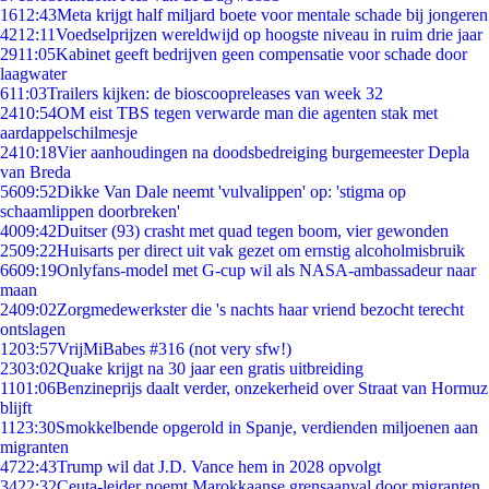
16
12:43
Meta krijgt half miljard boete voor mentale schade bij jongeren
42
12:11
Voedselprijzen wereldwijd op hoogste niveau in ruim drie jaar
29
11:05
Kabinet geeft bedrijven geen compensatie voor schade door
laagwater
6
11:03
Trailers kijken: de bioscoopreleases van week 32
24
10:54
OM eist TBS tegen verwarde man die agenten stak met
aardappelschilmesje
24
10:18
Vier aanhoudingen na doodsbedreiging burgemeester Depla
van Breda
56
09:52
Dikke Van Dale neemt 'vulvalippen' op: 'stigma op
schaamlippen doorbreken'
40
09:42
Duitser (93) crasht met quad tegen boom, vier gewonden
25
09:22
Huisarts per direct uit vak gezet om ernstig alcoholmisbruik
66
09:19
Onlyfans-model met G-cup wil als NASA-ambassadeur naar
maan
24
09:02
Zorgmedewerkster die 's nachts haar vriend bezocht terecht
ontslagen
12
03:57
VrijMiBabes #316 (not very sfw!)
23
03:02
Quake krijgt na 30 jaar een gratis uitbreiding
11
01:06
Benzineprijs daalt verder, onzekerheid over Straat van Hormuz
blijft
11
23:30
Smokkelbende opgerold in Spanje, verdienden miljoenen aan
migranten
47
22:43
Trump wil dat J.D. Vance hem in 2028 opvolgt
34
22:32
Ceuta-leider noemt Marokkaanse grensaanval door migranten