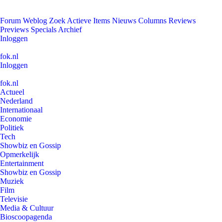
Forum
Weblog
Zoek
Actieve Items
Nieuws
Columns
Reviews
Previews
Specials
Archief
Inloggen
fok.nl
Inloggen
fok.nl
Actueel
Nederland
Internationaal
Economie
Politiek
Tech
Showbiz en Gossip
Opmerkelijk
Entertainment
Showbiz en Gossip
Muziek
Film
Televisie
Media & Cultuur
Bioscoopagenda