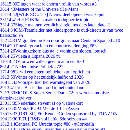
161
15:00
Dingen waar je enorm vrolijk van wordt #3
36
14:43
Masters of the Universe (He-Man)
151
14:42
[WLR SC #417] Nieuw deel openen was kaputt
231
14:41
Het FOK!kers maken teringherrie topic
33
14:37
Single mannen verplichtsingle moeders laten daten?
46
14:34
OM-Teamleider met kinderporno is oud-directeur van twee
basisscholen
152
14:31
Migranten breken door grens naar Ceuta in Spanje,l #10
31
14:29
Transfergeruchten en contractverlenging #83
73
14:26
Woningtekort: dus ga je woningen slopen, logisch
80
14:25
Vuelta a España 2026 #1
110
14:23
Vrouwen willen geen man meer #30
86
14:21
Nederlandse Politiek #725
17
14:08
Ik wil een eigen politieke partij oprichten
19
13:50
Winter op het zuidelijk halfrond 2026
168
13:43
Voorspel hier het warmtegetal van 2026
29
13:41
Prijs Bar le duc rood in het buitenland
72
13:39
MODUS Super Series Darts #2: 's werelds mooiste
dartskweekvijver
230
13:35
Nederland stevent af op watertekort
285
13:35
MotoGP #93 Met de TT in Assen
135
13:33
[DRT SC] #6: RendacGoden sponsored by TONZON
194
13:30
[RTL] B&B vol liefde 6de seizoen #4
18
13:14
Centraal FC Utrecht topic #88 - #CorreiaIn
32
13:14
Dakloze vrouw maanden als seksslavin misbruikt