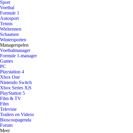
Sport
Voetbal
Formule 1
Autosport
Tennis
Wielrennen
Schaatsen
Wintersporten
Managerspelen
Voetbalmanager
Formule 1-manager
Games
PC
Playstation 4
Xbox One
Nintendo Switch
Xbox Series X|S
PlayStation 5
Film & TV
Film
Televisie
Trailers en Videos
Bioscoopagenda
Forum
Meer