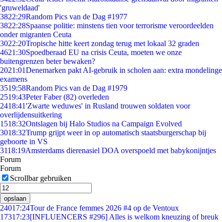
'gruweldaad'
38
22:29
Random Pics van de Dag #1977
38
22:28
Spaanse politie: minstens tien voor terrorisme veroordeelden
onder migranten Ceuta
30
22:20
Tropische hitte keert zondag terug met lokaal 32 graden
46
21:30
Spoedberaad EU na crisis Ceuta, moeten we onze
buitengrenzen beter bewaken?
20
21:01
Denemarken pakt AI-gebruik in scholen aan: extra mondelinge
examens
35
19:58
Random Pics van de Dag #1979
25
19:43
Peter Faber (82) overleden
24
18:41
'Zwarte weduwes' in Rusland trouwen soldaten voor
overlijdensuitkering
15
18:32
Ontslagen bij Halo Studios na Campaign Evolved
30
18:32
Trump grijpt weer in op automatisch staatsburgerschap bij
geboorte in VS
31
18:19
Amsterdams dierenasiel DOA overspoeld met babykonijntjes
Forum
Forum
Scrollbar gebruiken
opslaan
240
17:24
Tour de France femmes 2026 #4 op de Ventoux
173
17:23
[INFLUENCERS #296] Alles is welkom kneuzing of breuk