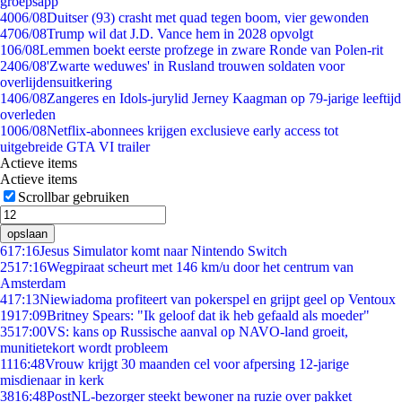
groepsapp
40
06/08
Duitser (93) crasht met quad tegen boom, vier gewonden
47
06/08
Trump wil dat J.D. Vance hem in 2028 opvolgt
1
06/08
Lemmen boekt eerste profzege in zware Ronde van Polen-rit
24
06/08
'Zwarte weduwes' in Rusland trouwen soldaten voor
overlijdensuitkering
14
06/08
Zangeres en Idols-jurylid Jerney Kaagman op 79-jarige leeftijd
overleden
10
06/08
Netflix-abonnees krijgen exclusieve early access tot
uitgebreide GTA VI trailer
Actieve items
Actieve items
Scrollbar gebruiken
opslaan
6
17:16
Jesus Simulator komt naar Nintendo Switch
25
17:16
Wegpiraat scheurt met 146 km/u door het centrum van
Amsterdam
4
17:13
Niewiadoma profiteert van pokerspel en grijpt geel op Ventoux
19
17:09
Britney Spears: "Ik geloof dat ik heb gefaald als moeder"
35
17:00
VS: kans op Russische aanval op NAVO-land groeit,
munitietekort wordt probleem
11
16:48
Vrouw krijgt 30 maanden cel voor afpersing 12-jarige
misdienaar in kerk
38
16:48
PostNL-bezorger steekt bewoner na ruzie over pakket