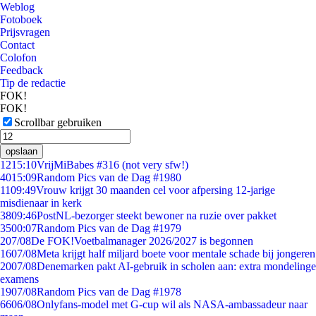
Weblog
Fotoboek
Prijsvragen
Contact
Colofon
Feedback
Tip de redactie
FOK!
FOK!
Scrollbar gebruiken
opslaan
12
15:10
VrijMiBabes #316 (not very sfw!)
40
15:09
Random Pics van de Dag #1980
11
09:49
Vrouw krijgt 30 maanden cel voor afpersing 12-jarige
misdienaar in kerk
38
09:46
PostNL-bezorger steekt bewoner na ruzie over pakket
35
00:07
Random Pics van de Dag #1979
2
07/08
De FOK!Voetbalmanager 2026/2027 is begonnen
16
07/08
Meta krijgt half miljard boete voor mentale schade bij jongeren
20
07/08
Denemarken pakt AI-gebruik in scholen aan: extra mondelinge
examens
19
07/08
Random Pics van de Dag #1978
66
06/08
Onlyfans-model met G-cup wil als NASA-ambassadeur naar