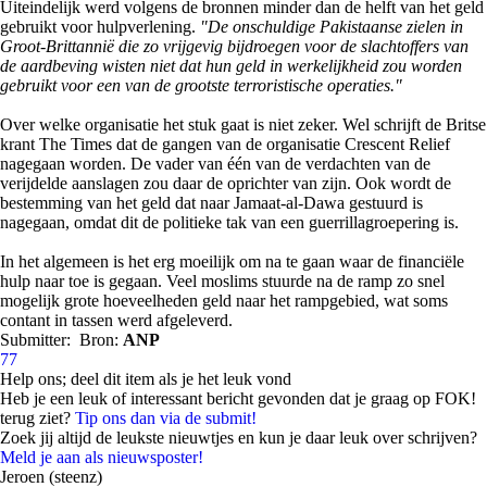
Uiteindelijk werd volgens de bronnen minder dan de helft van het geld
gebruikt voor hulpverlening.
"De onschuldige Pakistaanse zielen in
Groot-Brittannië die zo vrijgevig bijdroegen voor de slachtoffers van
de aardbeving wisten niet dat hun geld in werkelijkheid zou worden
gebruikt voor een van de grootste terroristische operaties."
Over welke organisatie het stuk gaat is niet zeker. Wel schrijft de Britse
krant The Times dat de gangen van de organisatie Crescent Relief
nagegaan worden. De vader van één van de verdachten van de
verijdelde aanslagen zou daar de oprichter van zijn. Ook wordt de
bestemming van het geld dat naar Jamaat-al-Dawa gestuurd is
nagegaan, omdat dit de politieke tak van een guerrillagroepering is.
In het algemeen is het erg moeilijk om na te gaan waar de financiële
hulp naar toe is gegaan. Veel moslims stuurde na de ramp zo snel
mogelijk grote hoeveelheden geld naar het rampgebied, wat soms
contant in tassen werd afgeleverd.
Submitter:
Bron:
ANP
77
Help ons; deel dit item als je het leuk vond
Heb je een leuk of interessant bericht gevonden dat je graag op FOK!
terug ziet?
Tip ons dan via de submit!
Zoek jij altijd de leukste nieuwtjes en kun je daar leuk over schrijven?
Meld je aan als nieuwsposter!
Jeroen (steenz)