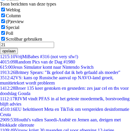
Toon berichten van deze types
Weblog
Column
(P)review
Special
Poll
Scrollbar gebruiken
opslaan
12
15:10
VrijMiBabes #316 (not very sfw!)
40
15:09
Random Pics van de Dag #1980
6
15:00
Jesus Simulator komt naar Nintendo Switch
19
13:26
Britney Spears: "Ik geloof dat ik heb gefaald als moeder"
35
12:42
VS: kans op Russische aanval op NAVO-land groeit,
munitietekort wordt probleem
14
12:28
Broer 135 keer gestoken en gesneden: zes jaar cel en tbs voor
doodslag Gouda
11
12:17
RIVM vindt PFAS in al het geteste moedermelk, borstvoeding
blijft advies
45
10:16
EU bekritiseert Meta en TikTok om verspreiden desinformatie
Ceuta
29
09:53
Houthi's vallen Saoedi-Arabië en Jemen aan, dreigen met
blokkade olieroute
11
09:49
Vrouw krijgt 30 maanden cel voor afpersing 12-jarige