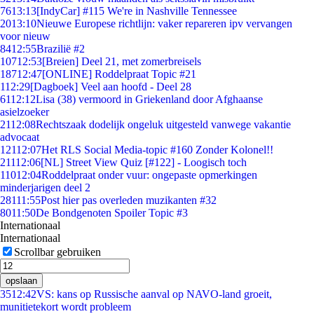
76
13:13
[IndyCar] #115 We're in Nashville Tennessee
20
13:10
Nieuwe Europese richtlijn: vaker repareren ipv vervangen
voor nieuw
84
12:55
Brazilië #2
107
12:53
[Breien] Deel 21, met zomerbreisels
187
12:47
[ONLINE] Roddelpraat Topic #21
1
12:29
[Dagboek] Veel aan hoofd - Deel 28
61
12:12
Lisa (38) vermoord in Griekenland door Afghaanse
asielzoeker
21
12:08
Rechtszaak dodelijk ongeluk uitgesteld vanwege vakantie
advocaat
121
12:07
Het RLS Social Media-topic #160 Zonder Kolonel!!
211
12:06
[NL] Street View Quiz [#122] - Loogisch toch
110
12:04
Roddelpraat onder vuur: ongepaste opmerkingen
minderjarigen deel 2
281
11:55
Post hier pas overleden muzikanten #32
80
11:50
De Bondgenoten Spoiler Topic #3
Internationaal
Internationaal
Scrollbar gebruiken
opslaan
35
12:42
VS: kans op Russische aanval op NAVO-land groeit,
munitietekort wordt probleem