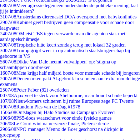
68
07/08
Meer agressie tegen een andersluidende politieke mening, laat
jij je intimideren?
31
07/08
Amsterdams dierenasiel DOA overspoeld met babykonijntjes
29
07/08
Kabinet geeft bedrijven geen compensatie voor schade door
laagwater
24
07/08
OM eist TBS tegen verwarde man die agenten stak met
aardappelschilmesje
30
07/08
Tropische hitte keert zondag terug met lokaal 32 graden
30
07/08
Trump grijpt weer in op automatisch staatsburgerschap bij
geboorte in VS
56
07/08
Dikke Van Dale neemt 'vulvalippen' op: 'stigma op
schaamlippen doorbreken'
16
07/08
Meta krijgt half miljard boete voor mentale schade bij jongeren
20
07/08
Denemarken pakt AI-gebruik in scholen aan: extra mondelinge
examens
25
07/08
Peter Faber (82) overleden
0
07/08
Ajax veel te sterk voor Shelbourne, maar houdt schade beperkt
1
07/08
Nieuwkomers schitteren bij ruime Europese zege FC Twente
19
07/08
Random Pics van de Dag #1978
15
06/08
Ontslagen bij Halo Studios na Campaign Evolved
19
06/08
PS5-doos waarschuwt voor einde fysieke games
2
06/08
Le Court wint na nerveuze finale, Pieterse derde
29
06/08
NPO-manager Menno de Boer geschorst na dickpic in
groepsapp