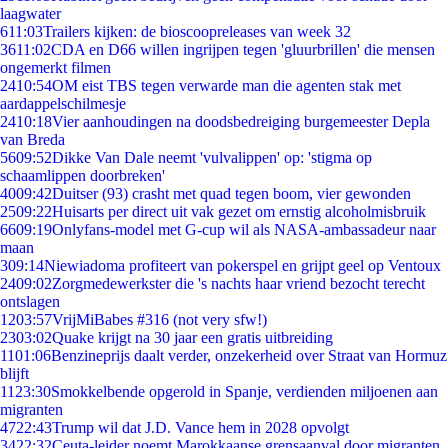
laagwater
6
11:03
Trailers kijken: de bioscoopreleases van week 32
36
11:02
CDA en D66 willen ingrijpen tegen 'gluurbrillen' die mensen
ongemerkt filmen
24
10:54
OM eist TBS tegen verwarde man die agenten stak met
aardappelschilmesje
24
10:18
Vier aanhoudingen na doodsbedreiging burgemeester Depla
van Breda
56
09:52
Dikke Van Dale neemt 'vulvalippen' op: 'stigma op
schaamlippen doorbreken'
40
09:42
Duitser (93) crasht met quad tegen boom, vier gewonden
25
09:22
Huisarts per direct uit vak gezet om ernstig alcoholmisbruik
66
09:19
Onlyfans-model met G-cup wil als NASA-ambassadeur naar
maan
3
09:14
Niewiadoma profiteert van pokerspel en grijpt geel op Ventoux
24
09:02
Zorgmedewerkster die 's nachts haar vriend bezocht terecht
ontslagen
12
03:57
VrijMiBabes #316 (not very sfw!)
23
03:02
Quake krijgt na 30 jaar een gratis uitbreiding
11
01:06
Benzineprijs daalt verder, onzekerheid over Straat van Hormuz
blijft
11
23:30
Smokkelbende opgerold in Spanje, verdienden miljoenen aan
migranten
47
22:43
Trump wil dat J.D. Vance hem in 2028 opvolgt
34
22:32
Ceuta-leider noemt Marokkaanse grensaanval door migranten