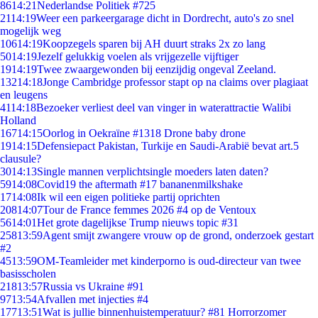
86
14:21
Nederlandse Politiek #725
21
14:19
Weer een parkeergarage dicht in Dordrecht, auto's zo snel
mogelijk weg
106
14:19
Koopzegels sparen bij AH duurt straks 2x zo lang
50
14:19
Jezelf gelukkig voelen als vrijgezelle vijftiger
19
14:19
Twee zwaargewonden bij eenzijdig ongeval Zeeland.
132
14:18
Jonge Cambridge professor stapt op na claims over plagiaat
en leugens
41
14:18
Bezoeker verliest deel van vinger in waterattractie Walibi
Holland
167
14:15
Oorlog in Oekraïne #1318 Drone baby drone
19
14:15
Defensiepact Pakistan, Turkije en Saudi-Arabië bevat art.5
clausule?
30
14:13
Single mannen verplichtsingle moeders laten daten?
59
14:08
Covid19 the aftermath #17 bananenmilkshake
17
14:08
Ik wil een eigen politieke partij oprichten
208
14:07
Tour de France femmes 2026 #4 op de Ventoux
56
14:01
Het grote dagelijkse Trump nieuws topic #31
258
13:59
Agent smijt zwangere vrouw op de grond, onderzoek gestart
#2
45
13:59
OM-Teamleider met kinderporno is oud-directeur van twee
basisscholen
218
13:57
Russia vs Ukraine #91
97
13:54
Afvallen met injecties #4
177
13:51
Wat is jullie binnenhuistemperatuur? #81 Horrorzomer