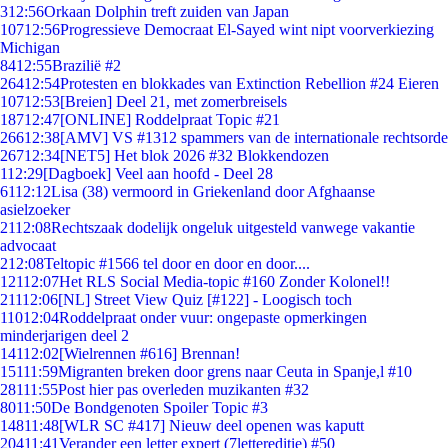
3
12:56
Orkaan Dolphin treft zuiden van Japan
107
12:56
Progressieve Democraat El-Sayed wint nipt voorverkiezing
Michigan
84
12:55
Brazilië #2
264
12:54
Protesten en blokkades van Extinction Rebellion #24 Eieren
107
12:53
[Breien] Deel 21, met zomerbreisels
187
12:47
[ONLINE] Roddelpraat Topic #21
266
12:38
[AMV] VS #1312 spammers van de internationale rechtsorde
267
12:34
[NET5] Het blok 2026 #32 Blokkendozen
1
12:29
[Dagboek] Veel aan hoofd - Deel 28
61
12:12
Lisa (38) vermoord in Griekenland door Afghaanse
asielzoeker
21
12:08
Rechtszaak dodelijk ongeluk uitgesteld vanwege vakantie
advocaat
2
12:08
Teltopic #1566 tel door en door en door....
121
12:07
Het RLS Social Media-topic #160 Zonder Kolonel!!
211
12:06
[NL] Street View Quiz [#122] - Loogisch toch
110
12:04
Roddelpraat onder vuur: ongepaste opmerkingen
minderjarigen deel 2
141
12:02
[Wielrennen #616] Brennan!
151
11:59
Migranten breken door grens naar Ceuta in Spanje,l #10
281
11:55
Post hier pas overleden muzikanten #32
80
11:50
De Bondgenoten Spoiler Topic #3
148
11:48
[WLR SC #417] Nieuw deel openen was kaputt
204
11:41
Verander een letter expert (7lettereditie) #50