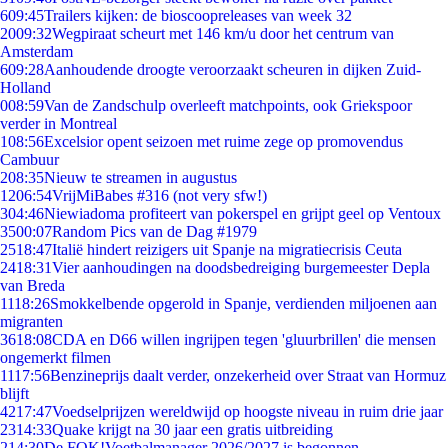
6
09:45
Trailers kijken: de bioscoopreleases van week 32
20
09:32
Wegpiraat scheurt met 146 km/u door het centrum van
Amsterdam
6
09:28
Aanhoudende droogte veroorzaakt scheuren in dijken Zuid-
Holland
0
08:59
Van de Zandschulp overleeft matchpoints, ook Griekspoor
verder in Montreal
1
08:56
Excelsior opent seizoen met ruime zege op promovendus
Cambuur
2
08:35
Nieuw te streamen in augustus
12
06:54
VrijMiBabes #316 (not very sfw!)
3
04:46
Niewiadoma profiteert van pokerspel en grijpt geel op Ventoux
35
00:07
Random Pics van de Dag #1979
25
18:47
Italië hindert reizigers uit Spanje na migratiecrisis Ceuta
24
18:31
Vier aanhoudingen na doodsbedreiging burgemeester Depla
van Breda
11
18:26
Smokkelbende opgerold in Spanje, verdienden miljoenen aan
migranten
36
18:08
CDA en D66 willen ingrijpen tegen 'gluurbrillen' die mensen
ongemerkt filmen
11
17:56
Benzineprijs daalt verder, onzekerheid over Straat van Hormuz
blijft
42
17:47
Voedselprijzen wereldwijd op hoogste niveau in ruim drie jaar
23
14:33
Quake krijgt na 30 jaar een gratis uitbreiding
2
14:30
De FOK!Voetbalmanager 2026/2027 is begonnen