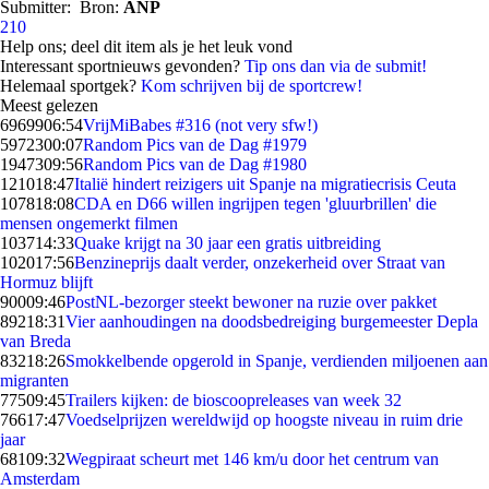
Submitter:
Bron:
ANP
210
Help ons; deel dit item als je het leuk vond
Interessant sportnieuws gevonden?
Tip ons dan via de submit!
Helemaal sportgek?
Kom schrijven bij de sportcrew!
Meest gelezen
69699
06:54
VrijMiBabes #316 (not very sfw!)
59723
00:07
Random Pics van de Dag #1979
19473
09:56
Random Pics van de Dag #1980
1210
18:47
Italië hindert reizigers uit Spanje na migratiecrisis Ceuta
1078
18:08
CDA en D66 willen ingrijpen tegen 'gluurbrillen' die
mensen ongemerkt filmen
1037
14:33
Quake krijgt na 30 jaar een gratis uitbreiding
1020
17:56
Benzineprijs daalt verder, onzekerheid over Straat van
Hormuz blijft
900
09:46
PostNL-bezorger steekt bewoner na ruzie over pakket
892
18:31
Vier aanhoudingen na doodsbedreiging burgemeester Depla
van Breda
832
18:26
Smokkelbende opgerold in Spanje, verdienden miljoenen aan
migranten
775
09:45
Trailers kijken: de bioscoopreleases van week 32
766
17:47
Voedselprijzen wereldwijd op hoogste niveau in ruim drie
jaar
681
09:32
Wegpiraat scheurt met 146 km/u door het centrum van
Amsterdam