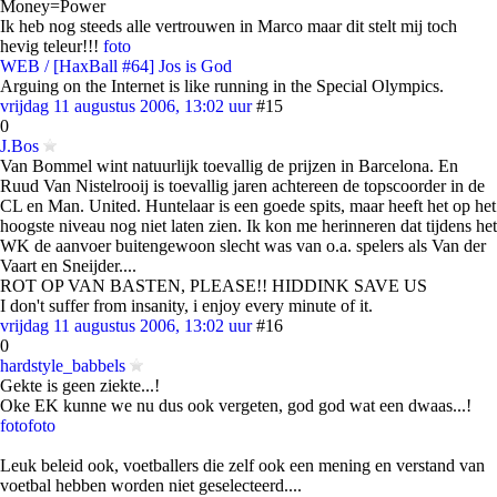
Money=Power
Ik heb nog steeds alle vertrouwen in Marco maar dit stelt mij toch
hevig teleur!!!
foto
WEB / [HaxBall #64] Jos is God
Arguing on the Internet is like running in the Special Olympics.
vrijdag 11 augustus 2006, 13:02 uur
#15
0
J.Bos
Van Bommel wint natuurlijk toevallig de prijzen in Barcelona. En
Ruud Van Nistelrooij is toevallig jaren achtereen de topscoorder in de
CL en Man. United. Huntelaar is een goede spits, maar heeft het op het
hoogste niveau nog niet laten zien. Ik kon me herinneren dat tijdens het
WK de aanvoer buitengewoon slecht was van o.a. spelers als Van der
Vaart en Sneijder....
ROT OP VAN BASTEN, PLEASE!! HIDDINK SAVE US
I don't suffer from insanity, i enjoy every minute of it.
vrijdag 11 augustus 2006, 13:02 uur
#16
0
hardstyle_babbels
Gekte is geen ziekte...!
Oke EK kunne we nu dus ook vergeten, god god wat een dwaas...!
foto
foto
Leuk beleid ook, voetballers die zelf ook een mening en verstand van
voetbal hebben worden niet geselecteerd....