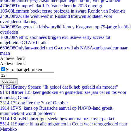
40
06/08
Duitser (93) crasht met quad tegen boom, vier gewonden
47
06/08
Trump wil dat J.D. Vance hem in 2028 opvolgt
1
06/08
Lemmen boekt eerste profzege in zware Ronde van Polen-rit
24
06/08
'Zwarte weduwes' in Rusland trouwen soldaten voor
overlijdensuitkering
14
06/08
Zangeres en Idols-jurylid Jerney Kaagman op 79-jarige leeftijd
overleden
10
06/08
Netflix-abonnees krijgen exclusieve early access tot
uitgebreide GTA VI trailer
66
06/08
Onlyfans-model met G-cup wil als NASA-ambassadeur naar
maan
Actieve items
Actieve items
Scrollbar gebruiken
opslaan
7
14:21
Britney Spears: "Ik geloof dat ik heb gefaald als moeder"
9
14:18
Broer 135 keer gestoken en gesneden: zes jaar cel en tbs voor
doodslag Gouda
23
14:17
Long live the 7th of October
19
14:15
VS: kans op Russische aanval op NAVO-land groeit,
munitietekort wordt probleem
31
14:13
PostNL-bezorger steekt bewoner na ruzie over pakket
55
14:11
Spanje: bijna alle migranten in Ceuta weer teruggekeerd naar
Marokko