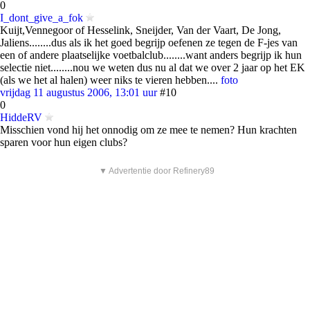
0
I_dont_give_a_fok
Kuijt,Vennegoor of Hesselink, Sneijder, Van der Vaart, De Jong,
Jaliens........dus als ik het goed begrijp oefenen ze tegen de F-jes van
een of andere plaatselijke voetbalclub........want anders begrijp ik hun
selectie niet........nou we weten dus nu al dat we over 2 jaar op het EK
(als we het al halen) weer niks te vieren hebben....
foto
vrijdag 11 augustus 2006, 13:01 uur
#10
0
HiddeRV
Misschien vond hij het onnodig om ze mee te nemen? Hun krachten
sparen voor hun eigen clubs?
▼ Advertentie door Refinery89