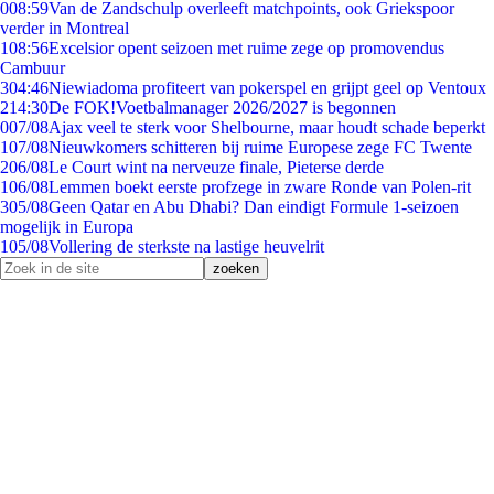
0
08:59
Van de Zandschulp overleeft matchpoints, ook Griekspoor
verder in Montreal
1
08:56
Excelsior opent seizoen met ruime zege op promovendus
Cambuur
3
04:46
Niewiadoma profiteert van pokerspel en grijpt geel op Ventoux
2
14:30
De FOK!Voetbalmanager 2026/2027 is begonnen
0
07/08
Ajax veel te sterk voor Shelbourne, maar houdt schade beperkt
1
07/08
Nieuwkomers schitteren bij ruime Europese zege FC Twente
2
06/08
Le Court wint na nerveuze finale, Pieterse derde
1
06/08
Lemmen boekt eerste profzege in zware Ronde van Polen-rit
3
05/08
Geen Qatar en Abu Dhabi? Dan eindigt Formule 1-seizoen
mogelijk in Europa
1
05/08
Vollering de sterkste na lastige heuvelrit