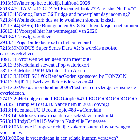
19
13:50
Winter op het zuidelijk halfrond 2026
85
13:47
GTA VI #12 GTA VI Extended look 27 Augustus Netflix/YT
238
13:45
Oorlog Iran #136 Bridge and powerplant day incoming?
72
13:44
Woningtekort: dus ga je woningen slopen, logisch
125
13:44
[SBS6] De Bondgenoten #318 Een klein kusje moet kunnen
168
13:43
Voorspel hier het warmtegetal van 2026
54
13:43
Eeuwig voortleven
29
13:41
Prijs Bar le duc rood in het buitenland
72
13:39
MODUS Super Series Darts #2: 's werelds mooiste
dartskweekvijver
109
13:35
Vrouwen willen geen man meer #30
230
13:35
Nederland stevent af op watertekort
285
13:35
MotoGP #93 Met de TT in Assen
135
13:33
[DRT SC] #6: RendacGoden sponsored by TONZON
194
13:30
[RTL] B&B vol liefde 6de seizoen #4
247
13:28
Wie gaan er dood in 2026?Post met een vleugje cynisme de
overledenen.
274
13:26
Het enige echte LEGO-topic #45 LEGOOOOOOOOOOO
65
13:21
Trump wil dat J.D. Vance hem in 2028 opvolgt
18
13:14
Centraal FC Utrecht topic #88 - #CorreiaIn
32
13:14
Dakloze vrouw maanden als seksslavin misbruikt
76
13:13
[IndyCar] #115 We're in Nashville Tennessee
20
13:10
Nieuwe Europese richtlijn: vaker repareren ipv vervangen
voor nieuw
50
13:02
Zou je vreemdgaan in een relatie kunnen vergeven?