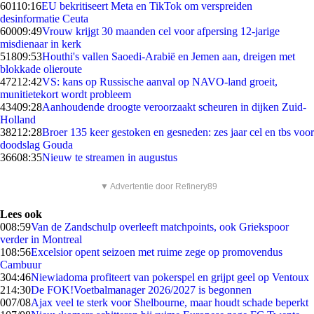
601
10:16
EU bekritiseert Meta en TikTok om verspreiden
desinformatie Ceuta
600
09:49
Vrouw krijgt 30 maanden cel voor afpersing 12-jarige
misdienaar in kerk
518
09:53
Houthi's vallen Saoedi-Arabië en Jemen aan, dreigen met
blokkade olieroute
472
12:42
VS: kans op Russische aanval op NAVO-land groeit,
munitietekort wordt probleem
434
09:28
Aanhoudende droogte veroorzaakt scheuren in dijken Zuid-
Holland
382
12:28
Broer 135 keer gestoken en gesneden: zes jaar cel en tbs voor
doodslag Gouda
366
08:35
Nieuw te streamen in augustus
▼ Advertentie door Refinery89
Lees ook
0
08:59
Van de Zandschulp overleeft matchpoints, ook Griekspoor
verder in Montreal
1
08:56
Excelsior opent seizoen met ruime zege op promovendus
Cambuur
3
04:46
Niewiadoma profiteert van pokerspel en grijpt geel op Ventoux
2
14:30
De FOK!Voetbalmanager 2026/2027 is begonnen
0
07/08
Ajax veel te sterk voor Shelbourne, maar houdt schade beperkt