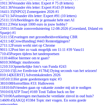
19
11:36
Verander één letter. Expert # 75 (8 letters)
54
11:36
Verander één letter: Expert #143 (9 letters)
164
11:35
[NPO2] Zomergasten 2026 #1
147
11:34
Verander één letter: Expert #91 (10 letters)
251
11:33
Afbeeldingen die je gemaakt hebt met AI
83
11:23
Wat koopt 1000 euro in jouw hobby?
259
11:16
Totale zonsverduistering 12-08-2026 (Groenland, IJsland en
Spanje) #1
51
11:15
Ervaringen met gezondheidsverklaring CBR
42
11:14
[Crowdfunding] #443 Rentestijgingen?
27
11:12
Forum werkt niet op Chrome
90
11:12
Post hier zo vaak mogelijk om 11:11 #39 Vanz11
7
10:45
Poepen tijdens het tandenpoetsen
11
10:44
Hoe hiermee om te gaan?
60
10:36
Magic mushrooms
12
10:31
Opmerkelijke foto's van Funda #243
223
10:15
[Live Eredivisie #1784] Dying seconds van het seizoen!
0
10:14
[KERST] Adventskalenders 2026
105
10:11
Het grote goedemorgen topic #3
38
10:08
Horrorfilms #33: Halloween
118
10:04
Vrienden gaan op vakantie zonder mij uit te nodigen
59
10:03
[ATP Tour] #169 Tosti Tallon back on fire
67
10:00
Aanbrengen mechanische ventilatie zinvol in oud huis?
146
09:45
[AKQ] #3384 Topic met vragen. En soms goede
antwoorden.