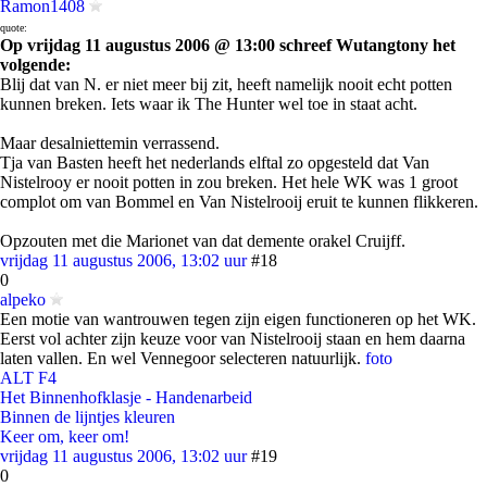
Ramon1408
quote:
Op vrijdag 11 augustus 2006 @ 13:00 schreef Wutangtony het
volgende:
Blij dat van N. er niet meer bij zit, heeft namelijk nooit echt potten
kunnen breken. Iets waar ik The Hunter wel toe in staat acht.
Maar desalniettemin verrassend.
Tja van Basten heeft het nederlands elftal zo opgesteld dat Van
Nistelrooy er nooit potten in zou breken. Het hele WK was 1 groot
complot om van Bommel en Van Nistelrooij eruit te kunnen flikkeren.
Opzouten met die Marionet van dat demente orakel Cruijff.
vrijdag 11 augustus 2006, 13:02 uur
#18
0
alpeko
Een motie van wantrouwen tegen zijn eigen functioneren op het WK.
Eerst vol achter zijn keuze voor van Nistelrooij staan en hem daarna
laten vallen. En wel Vennegoor selecteren natuurlijk.
foto
ALT F4
Het Binnenhofklasje - Handenarbeid
Binnen de lijntjes kleuren
Keer om, keer om!
vrijdag 11 augustus 2006, 13:02 uur
#19
0