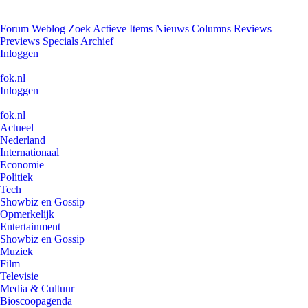
Forum
Weblog
Zoek
Actieve Items
Nieuws
Columns
Reviews
Previews
Specials
Archief
Inloggen
fok.nl
Inloggen
fok.nl
Actueel
Nederland
Internationaal
Economie
Politiek
Tech
Showbiz en Gossip
Opmerkelijk
Entertainment
Showbiz en Gossip
Muziek
Film
Televisie
Media & Cultuur
Bioscoopagenda