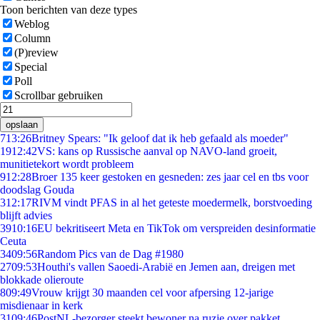
Toon berichten van deze types
Weblog
Column
(P)review
Special
Poll
Scrollbar gebruiken
opslaan
7
13:26
Britney Spears: "Ik geloof dat ik heb gefaald als moeder"
19
12:42
VS: kans op Russische aanval op NAVO-land groeit,
munitietekort wordt probleem
9
12:28
Broer 135 keer gestoken en gesneden: zes jaar cel en tbs voor
doodslag Gouda
3
12:17
RIVM vindt PFAS in al het geteste moedermelk, borstvoeding
blijft advies
39
10:16
EU bekritiseert Meta en TikTok om verspreiden desinformatie
Ceuta
34
09:56
Random Pics van de Dag #1980
27
09:53
Houthi's vallen Saoedi-Arabië en Jemen aan, dreigen met
blokkade olieroute
8
09:49
Vrouw krijgt 30 maanden cel voor afpersing 12-jarige
misdienaar in kerk
31
09:46
PostNL-bezorger steekt bewoner na ruzie over pakket