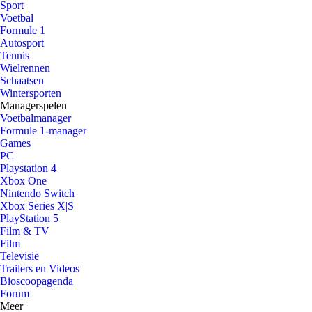
Sport
Voetbal
Formule 1
Autosport
Tennis
Wielrennen
Schaatsen
Wintersporten
Managerspelen
Voetbalmanager
Formule 1-manager
Games
PC
Playstation 4
Xbox One
Nintendo Switch
Xbox Series X|S
PlayStation 5
Film & TV
Film
Televisie
Trailers en Videos
Bioscoopagenda
Forum
Meer