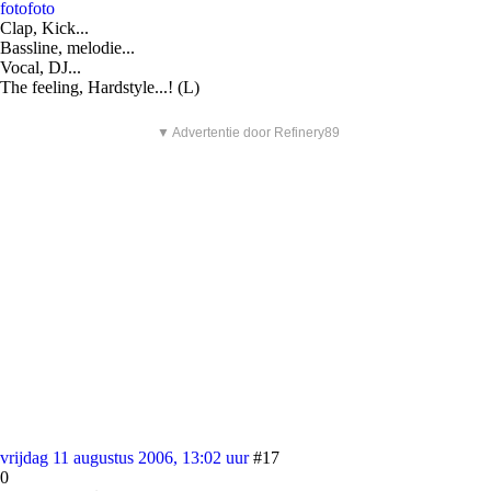
foto
foto
Clap, Kick...
Bassline, melodie...
Vocal, DJ...
The feeling, Hardstyle...! (L)
▼ Advertentie door Refinery89
vrijdag 11 augustus 2006, 13:02 uur
#17
0