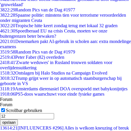
'gruweldaad'
38
22:29
Random Pics van de Dag #1977
38
22:28
Spaanse politie: minstens tien voor terrorisme veroordeelden
onder migranten Ceuta
30
22:20
Tropische hitte keert zondag terug met lokaal 32 graden
46
21:30
Spoedberaad EU na crisis Ceuta, moeten we onze
buitengrenzen beter bewaken?
20
21:01
Denemarken pakt AI-gebruik in scholen aan: extra mondelinge
examens
35
19:58
Random Pics van de Dag #1979
25
19:43
Peter Faber (82) overleden
24
18:41
'Zwarte weduwes' in Rusland trouwen soldaten voor
overlijdensuitkering
15
18:32
Ontslagen bij Halo Studios na Campaign Evolved
30
18:32
Trump grijpt weer in op automatisch staatsburgerschap bij
geboorte in VS
31
18:19
Amsterdams dierenasiel DOA overspoeld met babykonijntjes
19
18:06
PS5-doos waarschuwt voor einde fysieke games
Forum
Forum
Scrollbar gebruiken
opslaan
136
14:21
[INFLUENCERS #296] Alles is welkom kneuzing of breuk