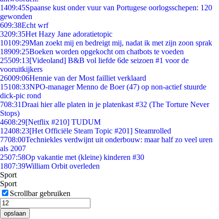
14
09:45
Spaanse kust onder vuur van Portugese oorlogsschepen: 120
gewonden
6
09:38
Echt wrf
32
09:35
Het Hazy Jane adoratietopic
101
09:29
Man zoekt mij en bedreigt mij, nadat ik met zijn zoon sprak
189
09:25
Boeken worden opgekocht om chatbots te voeden
255
09:13
[Videoland] B&B vol liefde 6de seizoen #1 voor de
vooruitkijkers
260
09:06
Hennie van der Most failliet verklaard
151
08:33
NPO-manager Menno de Boer (47) op non-actief stuurde
dick-pic rond
7
08:31
Draai hier alle platen in je platenkast #32 (The Torture Never
Stops)
46
08:29
[Netflix #210] TUDUM
124
08:23
[Het Officiële Steam Topic #201] Steamrolled
77
08:00
Techniekles verdwijnt uit onderbouw: maar half zo veel uren
als 2007
25
07:58
Op vakantie met (kleine) kinderen #30
18
07:39
William Orbit overleden
Sport
Sport
Scrollbar gebruiken
opslaan