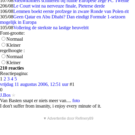
1
07/08
Nieuwkomers schitteren bij ruime Europese zege FC Twente
2
06/08
Le Court wint na nerveuze finale, Pieterse derde
1
06/08
Lemmen boekt eerste profzege in zware Ronde van Polen-rit
3
05/08
Geen Qatar en Abu Dhabi? Dan eindigt Formule 1-seizoen
mogelijk in Europa
1
05/08
Vollering de sterkste na lastige heuvelrit
Font-grootte:
Normaal
Kleiner
regelhoogte :
Normaal
Kleiner
210 reacties
Reactiepagina:
1
2
3
4
5
vrijdag 11 augustus 2006, 12:51 uur
#1
0
J.Bos
Van Basten snapt er niets meer van....
foto
I don't suffer from insanity, i enjoy every minute of it.
▼ Advertentie door Refinery89