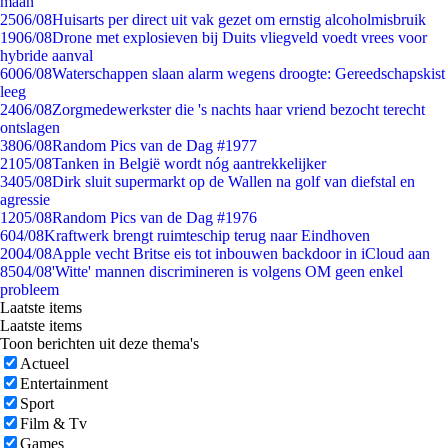
maan
25
06/08
Huisarts per direct uit vak gezet om ernstig alcoholmisbruik
19
06/08
Drone met explosieven bij Duits vliegveld voedt vrees voor
hybride aanval
60
06/08
Waterschappen slaan alarm wegens droogte: Gereedschapskist
leeg
24
06/08
Zorgmedewerkster die 's nachts haar vriend bezocht terecht
ontslagen
38
06/08
Random Pics van de Dag #1977
21
05/08
Tanken in België wordt nóg aantrekkelijker
34
05/08
Dirk sluit supermarkt op de Wallen na golf van diefstal en
agressie
12
05/08
Random Pics van de Dag #1976
6
04/08
Kraftwerk brengt ruimteschip terug naar Eindhoven
20
04/08
Apple vecht Britse eis tot inbouwen backdoor in iCloud aan
85
04/08
'Witte' mannen discrimineren is volgens OM geen enkel
probleem
Laatste items
Laatste items
Toon berichten uit deze thema's
Actueel
Entertainment
Sport
Film & Tv
Games