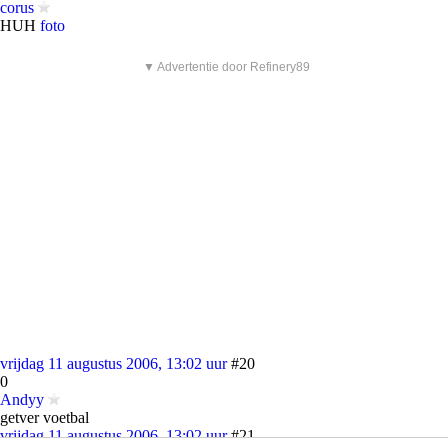
corus
HUH
foto
▼ Advertentie door Refinery89
vrijdag 11 augustus 2006, 13:02 uur
#20
0
Andyy
getver voetbal
vrijdag 11 augustus 2006, 13:02 uur
#21