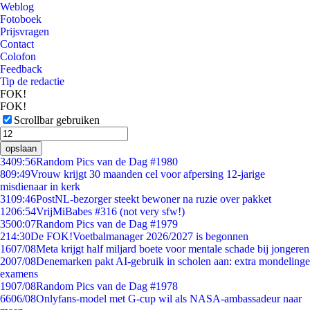
Weblog
Fotoboek
Prijsvragen
Contact
Colofon
Feedback
Tip de redactie
FOK!
FOK!
Scrollbar gebruiken
opslaan
34
09:56
Random Pics van de Dag #1980
8
09:49
Vrouw krijgt 30 maanden cel voor afpersing 12-jarige
misdienaar in kerk
31
09:46
PostNL-bezorger steekt bewoner na ruzie over pakket
12
06:54
VrijMiBabes #316 (not very sfw!)
35
00:07
Random Pics van de Dag #1979
2
14:30
De FOK!Voetbalmanager 2026/2027 is begonnen
16
07/08
Meta krijgt half miljard boete voor mentale schade bij jongeren
20
07/08
Denemarken pakt AI-gebruik in scholen aan: extra mondelinge
examens
19
07/08
Random Pics van de Dag #1978
66
06/08
Onlyfans-model met G-cup wil als NASA-ambassadeur naar