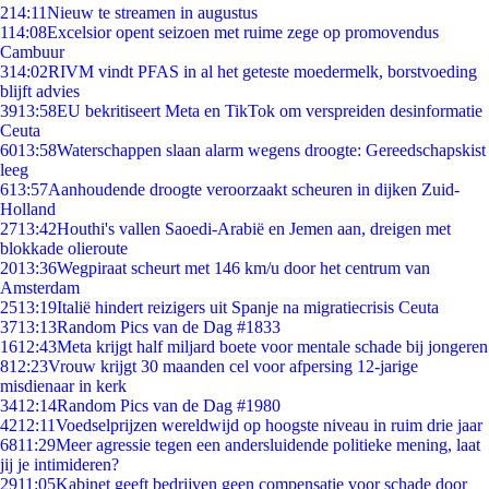
2
14:11
Nieuw te streamen in augustus
1
14:08
Excelsior opent seizoen met ruime zege op promovendus
Cambuur
3
14:02
RIVM vindt PFAS in al het geteste moedermelk, borstvoeding
blijft advies
39
13:58
EU bekritiseert Meta en TikTok om verspreiden desinformatie
Ceuta
60
13:58
Waterschappen slaan alarm wegens droogte: Gereedschapskist
leeg
6
13:57
Aanhoudende droogte veroorzaakt scheuren in dijken Zuid-
Holland
27
13:42
Houthi's vallen Saoedi-Arabië en Jemen aan, dreigen met
blokkade olieroute
20
13:36
Wegpiraat scheurt met 146 km/u door het centrum van
Amsterdam
25
13:19
Italië hindert reizigers uit Spanje na migratiecrisis Ceuta
37
13:13
Random Pics van de Dag #1833
16
12:43
Meta krijgt half miljard boete voor mentale schade bij jongeren
8
12:23
Vrouw krijgt 30 maanden cel voor afpersing 12-jarige
misdienaar in kerk
34
12:14
Random Pics van de Dag #1980
42
12:11
Voedselprijzen wereldwijd op hoogste niveau in ruim drie jaar
68
11:29
Meer agressie tegen een andersluidende politieke mening, laat
jij je intimideren?
29
11:05
Kabinet geeft bedrijven geen compensatie voor schade door