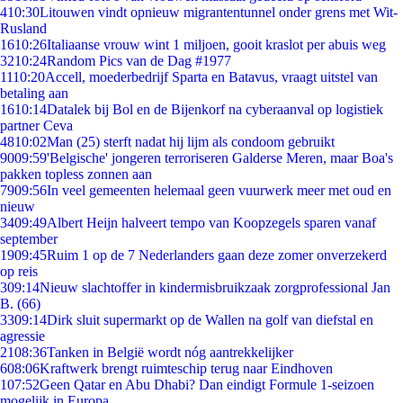
4
10:30
Litouwen vindt opnieuw migrantentunnel onder grens met Wit-
Rusland
16
10:26
Italiaanse vrouw wint 1 miljoen, gooit kraslot per abuis weg
32
10:24
Random Pics van de Dag #1977
11
10:20
Accell, moederbedrijf Sparta en Batavus, vraagt uitstel van
betaling aan
16
10:14
Datalek bij Bol en de Bijenkorf na cyberaanval op logistiek
partner Ceva
48
10:02
Man (25) sterft nadat hij lijm als condoom gebruikt
90
09:59
'Belgische' jongeren terroriseren Galderse Meren, maar Boa's
pakken topless zonnen aan
79
09:56
In veel gemeenten helemaal geen vuurwerk meer met oud en
nieuw
34
09:49
Albert Heijn halveert tempo van Koopzegels sparen vanaf
september
19
09:45
Ruim 1 op de 7 Nederlanders gaan deze zomer onverzekerd
op reis
3
09:14
Nieuw slachtoffer in kindermisbruikzaak zorgprofessional Jan
B. (66)
33
09:14
Dirk sluit supermarkt op de Wallen na golf van diefstal en
agressie
21
08:36
Tanken in België wordt nóg aantrekkelijker
6
08:06
Kraftwerk brengt ruimteschip terug naar Eindhoven
1
07:52
Geen Qatar en Abu Dhabi? Dan eindigt Formule 1-seizoen
mogelijk in Europa