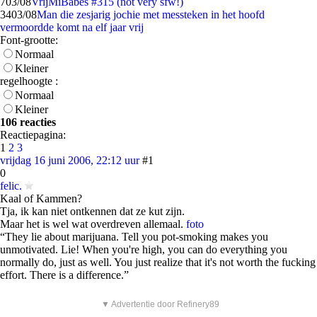
7
03/08
VrijMiBabes #315 (not very sfw!)
34
03/08
Man die zesjarig jochie met messteken in het hoofd
vermoordde komt na elf jaar vrij
Font-grootte:
Normaal
Kleiner
regelhoogte :
Normaal
Kleiner
106 reacties
Reactiepagina:
1
2
3
vrijdag 16 juni 2006, 22:12 uur
#1
0
felic.
Kaal of Kammen?
Tja, ik kan niet ontkennen dat ze kut zijn.
Maar het is wel wat overdreven allemaal.
foto
“They lie about marijuana. Tell you pot-smoking makes you
unmotivated. Lie! When you're high, you can do everything you
normally do, just as well. You just realize that it's not worth the fucking
effort. There is a difference.”
▼ Advertentie door Refinery89