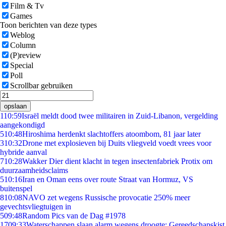
Film & Tv
Games
Toon berichten van deze types
Weblog
Column
(P)review
Special
Poll
Scrollbar gebruiken
opslaan
1
10:59
Israël meldt dood twee militairen in Zuid-Libanon, vergelding
aangekondigd
5
10:48
Hiroshima herdenkt slachtoffers atoombom, 81 jaar later
3
10:32
Drone met explosieven bij Duits vliegveld voedt vrees voor
hybride aanval
7
10:28
Wakker Dier dient klacht in tegen insectenfabriek Protix om
duurzaamheidsclaims
5
10:16
Iran en Oman eens over route Straat van Hormuz, VS
buitenspel
8
10:08
NAVO zet wegens Russische provocatie 250% meer
gevechtsvliegtuigen in
5
09:48
Random Pics van de Dag #1978
17
09:33
Waterschappen slaan alarm wegens droogte: Gereedschapskist