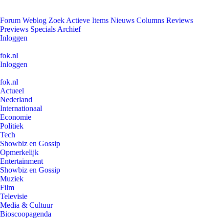
Forum
Weblog
Zoek
Actieve Items
Nieuws
Columns
Reviews
Previews
Specials
Archief
Inloggen
fok.nl
Inloggen
fok.nl
Actueel
Nederland
Internationaal
Economie
Politiek
Tech
Showbiz en Gossip
Opmerkelijk
Entertainment
Showbiz en Gossip
Muziek
Film
Televisie
Media & Cultuur
Bioscoopagenda