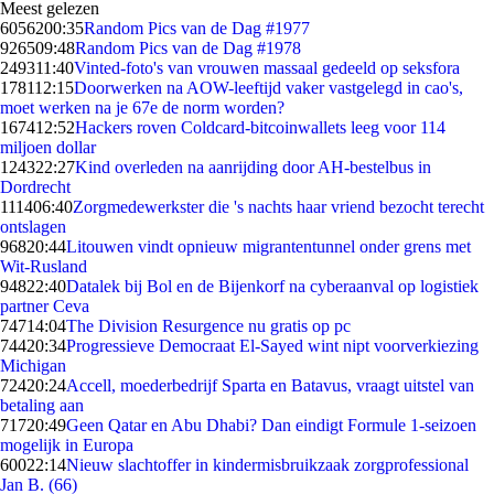
Meest gelezen
60562
00:35
Random Pics van de Dag #1977
9265
09:48
Random Pics van de Dag #1978
2493
11:40
Vinted-foto's van vrouwen massaal gedeeld op seksfora
1781
12:15
Doorwerken na AOW-leeftijd vaker vastgelegd in cao's,
moet werken na je 67e de norm worden?
1674
12:52
Hackers roven Coldcard-bitcoinwallets leeg voor 114
miljoen dollar
1243
22:27
Kind overleden na aanrijding door AH-bestelbus in
Dordrecht
1114
06:40
Zorgmedewerkster die 's nachts haar vriend bezocht terecht
ontslagen
968
20:44
Litouwen vindt opnieuw migrantentunnel onder grens met
Wit-Rusland
948
22:40
Datalek bij Bol en de Bijenkorf na cyberaanval op logistiek
partner Ceva
747
14:04
The Division Resurgence nu gratis op pc
744
20:34
Progressieve Democraat El-Sayed wint nipt voorverkiezing
Michigan
724
20:24
Accell, moederbedrijf Sparta en Batavus, vraagt uitstel van
betaling aan
717
20:49
Geen Qatar en Abu Dhabi? Dan eindigt Formule 1-seizoen
mogelijk in Europa
600
22:14
Nieuw slachtoffer in kindermisbruikzaak zorgprofessional
Jan B. (66)