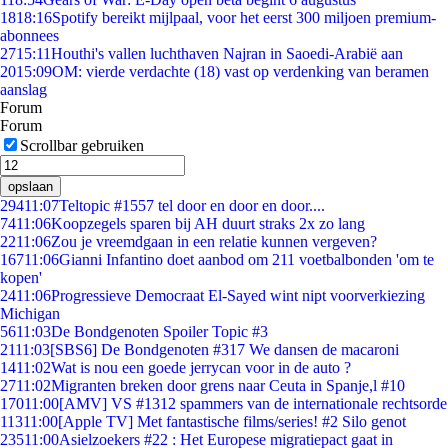
18
18:16
Spotify bereikt mijlpaal, voor het eerst 300 miljoen premium-
abonnees
27
15:11
Houthi's vallen luchthaven Najran in Saoedi-Arabië aan
20
15:09
OM: vierde verdachte (18) vast op verdenking van beramen
aanslag
Forum
Forum
Scrollbar gebruiken
opslaan
294
11:07
Teltopic #1557 tel door en door en door....
74
11:06
Koopzegels sparen bij AH duurt straks 2x zo lang
22
11:06
Zou je vreemdgaan in een relatie kunnen vergeven?
167
11:06
Gianni Infantino doet aanbod om 211 voetbalbonden 'om te
kopen'
24
11:06
Progressieve Democraat El-Sayed wint nipt voorverkiezing
Michigan
56
11:03
De Bondgenoten Spoiler Topic #3
21
11:03
[SBS6] De Bondgenoten #317 We dansen de macaroni
14
11:02
Wat is nou een goede jerrycan voor in de auto ?
27
11:02
Migranten breken door grens naar Ceuta in Spanje,l #10
170
11:00
[AMV] VS #1312 spammers van de internationale rechtsorde
113
11:00
[Apple TV] Met fantastische films/series! #2 Silo genot
235
11:00
Asielzoekers #22 : Het Europese migratiepact gaat in