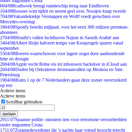
onder migranten Ceuta
6
04/08
Kraftwerk brengt ruimteschip terug naar Eindhoven
1
04/08
Reusser wint tijdrit en neemt geel over, Nooijen knap tweede
7
04/08
Vakantiekiekje Verstappen en Wolff voedt geruchten over
Mercedes-overstap
18
04/08
Spotify bereikt mijlpaal, voor het eerst 300 miljoen premium-
abonnees
27
04/08
Houthi's vallen luchthaven Najran in Saoedi-Arabië aan
34
04/08
Albert Heijn halveert tempo van Koopzegels sparen vanaf
september
55
04/08
Boeren waarschuwen voor lagere oogst door aanhoudende
hitte en droogte
20
04/08
Apple vecht Britse eis tot inbouwen backdoor in iCloud aan
26
04/08
Doden bij Oekraïense droneaanvallen op Moskou en Sint-
Petersburg
19
04/08
Ruim 1 op de 7 Nederlanders gaan deze zomer onverzekerd
op reis
Actieve items
Actieve items
Scrollbar gebruiken
opslaan
29
11:07
Spaanse politie: minstens tien voor terrorisme veroordeelden
onder migranten Ceuta
17
11:07
Zorgmedewerkster die 's nachts haar vriend bezocht terecht