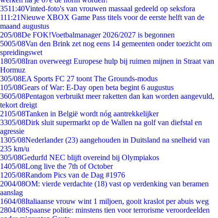
35
11:40
Vinted-foto's van vrouwen massaal gedeeld op seksfora
1
11:21
Nieuwe XBOX Game Pass titels voor de eerste helft van de
maand augustus
2
05/08
De FOK!Voetbalmanager 2026/2027 is begonnen
50
05/08
Van den Brink zet nog eens 14 gemeenten onder toezicht om
spreidingswet
18
05/08
Iran overweegt Europese hulp bij ruimen mijnen in Straat van
Hormuz
3
05/08
EA Sports FC 27 toont The Grounds-modus
1
05/08
Gears of War: E-Day open beta begint 6 augustus
36
05/08
Pentagon verbruikt meer raketten dan kan worden aangevuld,
tekort dreigt
21
05/08
Tanken in België wordt nóg aantrekkelijker
33
05/08
Dirk sluit supermarkt op de Wallen na golf van diefstal en
agressie
13
05/08
Nederlander (23) aangehouden in Duitsland na snelheid van
235 km/u
3
05/08
Gedurfd NEC blijft overeind bij Olympiakos
14
05/08
Long live the 7th of October
12
05/08
Random Pics van de Dag #1976
20
04/08
OM: vierde verdachte (18) vast op verdenking van beramen
aanslag
16
04/08
Italiaanse vrouw wint 1 miljoen, gooit kraslot per abuis weg
28
04/08
Spaanse politie: minstens tien voor terrorisme veroordeelden