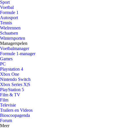
Sport
Voetbal
Formule 1
Autosport
Tennis
Wielrennen
Schaatsen
Wintersporten
Managerspelen
Voetbalmanager
Formule 1-manager
Games
PC
Playstation 4
Xbox One
Nintendo Switch
Xbox Series X|S
PlayStation 5
Film & TV
Film
Televisie
Trailers en Videos
Bioscoopagenda
Forum
Meer