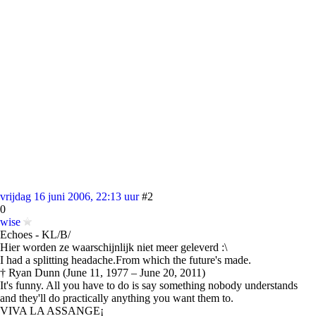
vrijdag 16 juni 2006, 22:13 uur
#2
0
wise
Echoes - KL/B/
Hier worden ze waarschijnlijk niet meer geleverd :\
I had a splitting headache.From which the future's made.
† Ryan Dunn (June 11, 1977 – June 20, 2011)
It's funny. All you have to do is say something nobody understands
and they'll do practically anything you want them to.
VIVA LA ASSANGE¡