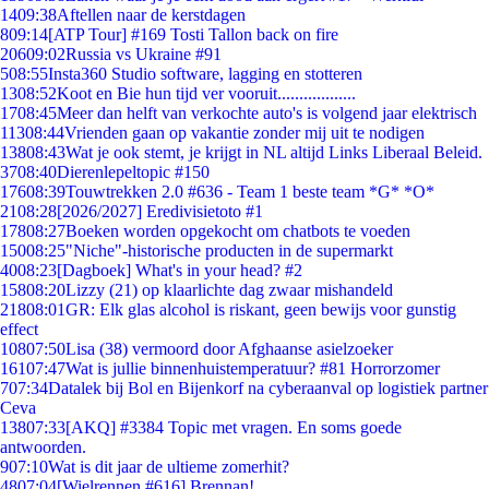
14
09:38
Aftellen naar de kerstdagen
8
09:14
[ATP Tour] #169 Tosti Tallon back on fire
206
09:02
Russia vs Ukraine #91
5
08:55
Insta360 Studio software, lagging en stotteren
13
08:52
Koot en Bie hun tijd ver vooruit..................
17
08:45
Meer dan helft van verkochte auto's is volgend jaar elektrisch
113
08:44
Vrienden gaan op vakantie zonder mij uit te nodigen
138
08:43
Wat je ook stemt, je krijgt in NL altijd Links Liberaal Beleid.
37
08:40
Dierenlepeltopic #150
176
08:39
Touwtrekken 2.0 #636 - Team 1 beste team *G* *O*
21
08:28
[2026/2027] Eredivisietoto #1
178
08:27
Boeken worden opgekocht om chatbots te voeden
150
08:25
"Niche"-historische producten in de supermarkt
40
08:23
[Dagboek] What's in your head? #2
158
08:20
Lizzy (21) op klaarlichte dag zwaar mishandeld
218
08:01
GR: Elk glas alcohol is riskant, geen bewijs voor gunstig
effect
108
07:50
Lisa (38) vermoord door Afghaanse asielzoeker
161
07:47
Wat is jullie binnenhuistemperatuur? #81 Horrorzomer
7
07:34
Datalek bij Bol en Bijenkorf na cyberaanval op logistiek partner
Ceva
138
07:33
[AKQ] #3384 Topic met vragen. En soms goede
antwoorden.
9
07:10
Wat is dit jaar de ultieme zomerhit?
48
07:04
[Wielrennen #616] Brennan!