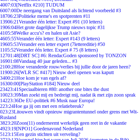
40
07:03
[Netflix #210] TUDUM
60
07:00
De neergang van Duitsland als lichtend voorbeeld #3
187
06:23
Politieke meme's en spotprenten #11
139
06:21
Verander één letter: Expert #91 (10 letters)
19
06:04
Het grote dagelijkse Trump nieuws topic #31
41
05:58
Welke accu's? en halen uit Asie?
46
05:55
Verander één letter: Expert #143 (9 letters)
196
05:53
Verander een letter expert (7lettereditie) #50
11
05:52
Verander één letter. Expert # 75 (8 letters)
127
01:48
[DRT SC] #6: RendacGoden sponsored by TONZON
169
01:08
Vandaag 40 jaar geleden... #3
21
00:28
Hoe veranderde rouw/verlies bij jullie door de jaren heen?
119
00:26
[WLR SC #417] Nieuw deel openen was kaputt
34
00:21
Hoe kom je van egels af?
163
00:00
[PlayStation #184] Nieuw deel
234
23:41
Speciaalbieren #80: another one bites the dust
100
23:39
Man zoekt mij en bedreigt mij, nadat ik met zijn zoon sprak
142
23:36
De EU-politiek #6 Musk naar Europa!
2
23:24
Hoe ga jij om met een relatiebreuk?
0
23:23
Litouwen vindt opnieuw migrantentunnel onder grens met Wit-
Rusland
38
23:20
Zoon(11) onderneemt werkelijk geen reet in de vakantie
49
23:19
[NPO1] Goedenavond Nederland
51
23:15
Een gezin stichten uit verveling?
27
23:13
Voorspel hier het weer van Juli 2026 (gemeten in de Bilt)