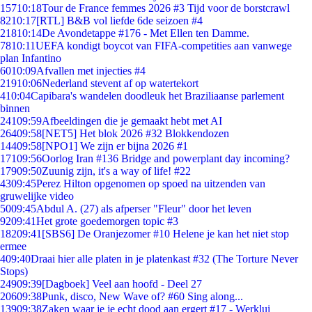
157
10:18
Tour de France femmes 2026 #3 Tijd voor de borstcrawl
82
10:17
[RTL] B&B vol liefde 6de seizoen #4
218
10:14
De Avondetappe #176 - Met Ellen ten Damme.
78
10:11
UEFA kondigt boycot van FIFA-competities aan vanwege
plan Infantino
60
10:09
Afvallen met injecties #4
219
10:06
Nederland stevent af op watertekort
4
10:04
Capibara's wandelen doodleuk het Braziliaanse parlement
binnen
241
09:59
Afbeeldingen die je gemaakt hebt met AI
264
09:58
[NET5] Het blok 2026 #32 Blokkendozen
144
09:58
[NPO1] We zijn er bijna 2026 #1
171
09:56
Oorlog Iran #136 Bridge and powerplant day incoming?
179
09:50
Zuunig zijn, it's a way of life! #22
43
09:45
Perez Hilton opgenomen op spoed na uitzenden van
gruwelijke video
50
09:45
Abdul A. (27) als afperser "Fleur" door het leven
92
09:41
Het grote goedemorgen topic #3
182
09:41
[SBS6] De Oranjezomer #10 Helene je kan het niet stop
ermee
4
09:40
Draai hier alle platen in je platenkast #32 (The Torture Never
Stops)
249
09:39
[Dagboek] Veel aan hoofd - Deel 27
206
09:38
Punk, disco, New Wave of? #60 Sing along...
139
09:38
Zaken waar je je echt dood aan ergert #17 - Werklui