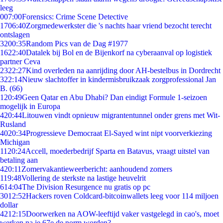
leeg
0
07:00
Forensics: Crime Scene Detective
17
06:40
Zorgmedewerkster die 's nachts haar vriend bezocht terecht
ontslagen
32
00:35
Random Pics van de Dag #1977
16
22:40
Datalek bij Bol en de Bijenkorf na cyberaanval op logistiek
partner Ceva
23
22:27
Kind overleden na aanrijding door AH-bestelbus in Dordrecht
3
22:14
Nieuw slachtoffer in kindermisbruikzaak zorgprofessional Jan
B. (66)
1
20:49
Geen Qatar en Abu Dhabi? Dan eindigt Formule 1-seizoen
mogelijk in Europa
4
20:44
Litouwen vindt opnieuw migrantentunnel onder grens met Wit-
Rusland
40
20:34
Progressieve Democraat El-Sayed wint nipt voorverkiezing
Michigan
11
20:24
Accell, moederbedrijf Sparta en Batavus, vraagt uitstel van
betaling aan
4
20:11
Zomervakantieweerbericht: aanhoudend zomers
1
19:48
Vollering de sterkste na lastige heuvelrit
6
14:04
The Division Resurgence nu gratis op pc
30
12:52
Hackers roven Coldcard-bitcoinwallets leeg voor 114 miljoen
dollar
42
12:15
Doorwerken na AOW-leeftijd vaker vastgelegd in cao's, moet
werken na je 67e de norm worden?