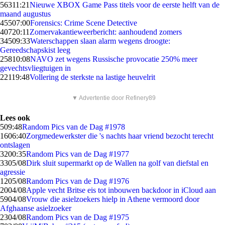
563
11:21
Nieuwe XBOX Game Pass titels voor de eerste helft van de
maand augustus
455
07:00
Forensics: Crime Scene Detective
407
20:11
Zomervakantieweerbericht: aanhoudend zomers
345
09:33
Waterschappen slaan alarm wegens droogte:
Gereedschapskist leeg
258
10:08
NAVO zet wegens Russische provocatie 250% meer
gevechtsvliegtuigen in
221
19:48
Vollering de sterkste na lastige heuvelrit
▼ Advertentie door Refinery89
Lees ook
5
09:48
Random Pics van de Dag #1978
16
06:40
Zorgmedewerkster die 's nachts haar vriend bezocht terecht
ontslagen
32
00:35
Random Pics van de Dag #1977
33
05/08
Dirk sluit supermarkt op de Wallen na golf van diefstal en
agressie
12
05/08
Random Pics van de Dag #1976
20
04/08
Apple vecht Britse eis tot inbouwen backdoor in iCloud aan
59
04/08
Vrouw die asielzoekers hielp in Athene vermoord door
Afghaanse asielzoeker
23
04/08
Random Pics van de Dag #1975