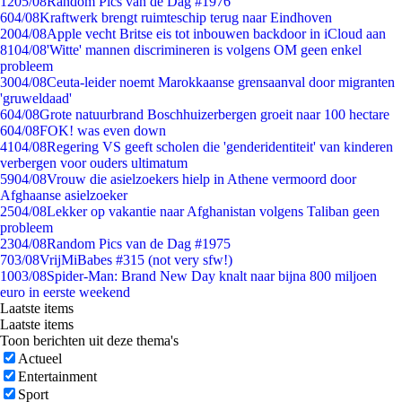
12
05/08
Random Pics van de Dag #1976
6
04/08
Kraftwerk brengt ruimteschip terug naar Eindhoven
20
04/08
Apple vecht Britse eis tot inbouwen backdoor in iCloud aan
81
04/08
'Witte' mannen discrimineren is volgens OM geen enkel
probleem
30
04/08
Ceuta-leider noemt Marokkaanse grensaanval door migranten
'gruweldaad'
6
04/08
Grote natuurbrand Boschhuizerbergen groeit naar 100 hectare
6
04/08
FOK! was even down
41
04/08
Regering VS geeft scholen die 'genderidentiteit' van kinderen
verbergen voor ouders ultimatum
59
04/08
Vrouw die asielzoekers hielp in Athene vermoord door
Afghaanse asielzoeker
25
04/08
Lekker op vakantie naar Afghanistan volgens Taliban geen
probleem
23
04/08
Random Pics van de Dag #1975
7
03/08
VrijMiBabes #315 (not very sfw!)
10
03/08
Spider-Man: Brand New Day knalt naar bijna 800 miljoen
euro in eerste weekend
Laatste items
Laatste items
Toon berichten uit deze thema's
Actueel
Entertainment
Sport