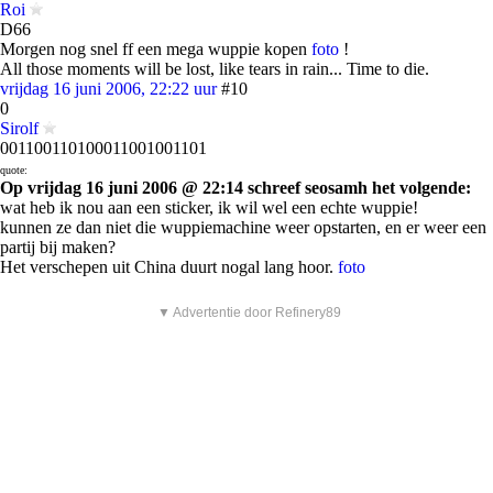
Roi
D66
Morgen nog snel ff een mega wuppie kopen
foto
!
All those moments will be lost, like tears in rain... Time to die.
vrijdag 16 juni 2006, 22:22 uur
#10
0
Sirolf
001100110100011001001101
quote:
Op vrijdag 16 juni 2006 @ 22:14 schreef seosamh het volgende:
wat heb ik nou aan een sticker, ik wil wel een echte wuppie!
kunnen ze dan niet die wuppiemachine weer opstarten, en er weer een
partij bij maken?
Het verschepen uit China duurt nogal lang hoor.
foto
▼ Advertentie door Refinery89