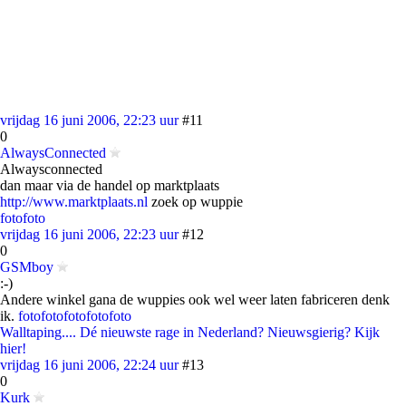
vrijdag 16 juni 2006, 22:23 uur
#11
0
AlwaysConnected
Alwaysconnected
dan maar via de handel op marktplaats
http://www.marktplaats.nl
zoek op wuppie
foto
foto
vrijdag 16 juni 2006, 22:23 uur
#12
0
GSMboy
:-)
Andere winkel gana de wuppies ook wel weer laten fabriceren denk
ik.
foto
foto
foto
foto
foto
Walltaping.... Dé nieuwste rage in Nederland? Nieuwsgierig? Kijk
hier!
vrijdag 16 juni 2006, 22:24 uur
#13
0
Kurk