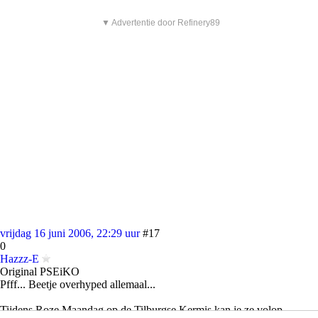
▼ Advertentie door Refinery89
vrijdag 16 juni 2006, 22:29 uur
#17
0
Hazzz-E
Original PSEiKO
Pfff... Beetje overhyped allemaal...
Tijdens Roze Maandag op de Tilburgse Kermis kan je ze volop