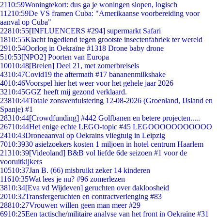
21
10:59
Woningtekort: dus ga je woningen slopen, logisch
112
10:59
De VS framen Cuba: "Amerikaanse voorbereiding voor
aanval op Cuba"
228
10:55
[INFLUENCERS #294] supermarkt Safari
18
10:55
Klacht ingediend tegen grootste insectenfabriek ter wereld
29
10:54
Oorlog in Oekraïne #1318 Drone baby drone
5
10:53
[NPO2] Poorten van Europa
100
10:48
[Breien] Deel 21, met zomerbreisels
43
10:47
Covid19 the aftermath #17 bananenmilkshake
40
10:46
Voorspel hier het weer voor het gehele jaar 2026
32
10:45
GGZ heeft mij gezond verklaard.
238
10:44
Totale zonsverduistering 12-08-2026 (Groenland, IJsland en
Spanje) #1
283
10:44
[Crowdfunding] #442 Golfbanen en betere projecten.....
267
10:44
Het enige echte LEGO-topic #45 LEGOOOOOOOOOOO
24
10:43
Droneaanval op Oekrains vliegtuig in Leipzig
70
10:39
30 asielzoekers kosten 1 miljoen in hotel centrum Haarlem
213
10:39
[Videoland] B&B vol liefde 6de seizoen #1 voor de
vooruitkijkers
105
10:37
Jan B. (66) misbruikt zeker 14 kinderen
116
10:35
Wat lees je nu? #96 zomerlezen
38
10:34
[Eva vd Wijdeven] geruchten over dakloosheid
20
10:32
Transfergeruchten en contractverlenging #83
288
10:27
Vrouwen willen geen man meer #29
69
10:25
Een tactische/militaire analyse van het front in Oekraïne #31