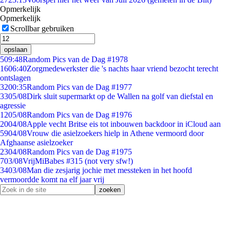
Opmerkelijk
Opmerkelijk
Scrollbar gebruiken
opslaan
5
09:48
Random Pics van de Dag #1978
16
06:40
Zorgmedewerkster die 's nachts haar vriend bezocht terecht
ontslagen
32
00:35
Random Pics van de Dag #1977
33
05/08
Dirk sluit supermarkt op de Wallen na golf van diefstal en
agressie
12
05/08
Random Pics van de Dag #1976
20
04/08
Apple vecht Britse eis tot inbouwen backdoor in iCloud aan
59
04/08
Vrouw die asielzoekers hielp in Athene vermoord door
Afghaanse asielzoeker
23
04/08
Random Pics van de Dag #1975
7
03/08
VrijMiBabes #315 (not very sfw!)
34
03/08
Man die zesjarig jochie met messteken in het hoofd
vermoordde komt na elf jaar vrij