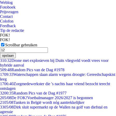
Weblog
Fotoboek
Prijsvragen
Contact
Colofon
Feedback
Tip de redactie
FOK!
FOK!
Scrollbar gebruiken
opslaan
3
10:32
Drone met explosieven bij Duits vliegveld voedt vrees voor
hybride aanval
5
09:48
Random Pics van de Dag #1978
17
09:33
Waterschappen slaan alarm wegens droogte: Gereedschapskist
leeg
17
06:40
Zorgmedewerkster die 's nachts haar vriend bezocht terecht
ontslagen
32
00:35
Random Pics van de Dag #1977
2
05/08
De FOK!Voetbalmanager 2026/2027 is begonnen
21
05/08
Tanken in België wordt nóg aantrekkelijker
33
05/08
Dirk sluit supermarkt op de Wallen na golf van diefstal en
agressie