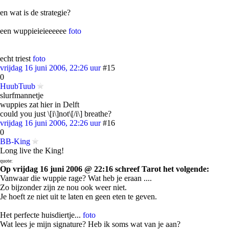
en wat is de strategie?
een wuppieieieeeeee
foto
echt triest
foto
vrijdag 16 juni 2006, 22:26 uur
#15
0
HuubTuub
slurfmannetje
wuppies zat hier in Delft
could you just \[i\]not\[/i\] breathe?
vrijdag 16 juni 2006, 22:26 uur
#16
0
BB-King
Long live the King!
quote:
Op vrijdag 16 juni 2006 @ 22:16 schreef Tarot het volgende:
Vanwaar die wuppie rage? Wat heb je eraan ....
Zo bijzonder zijn ze nou ook weer niet.
Je hoeft ze niet uit te laten en geen eten te geven.
Het perfecte huisdiertje...
foto
Wat lees je mijn signature? Heb ik soms wat van je aan?