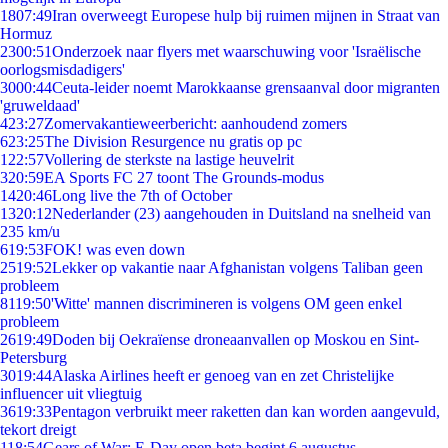
18
07:49
Iran overweegt Europese hulp bij ruimen mijnen in Straat van
Hormuz
23
00:51
Onderzoek naar flyers met waarschuwing voor 'Israëlische
oorlogsmisdadigers'
30
00:44
Ceuta-leider noemt Marokkaanse grensaanval door migranten
'gruweldaad'
4
23:27
Zomervakantieweerbericht: aanhoudend zomers
6
23:25
The Division Resurgence nu gratis op pc
1
22:57
Vollering de sterkste na lastige heuvelrit
3
20:59
EA Sports FC 27 toont The Grounds-modus
14
20:46
Long live the 7th of October
13
20:12
Nederlander (23) aangehouden in Duitsland na snelheid van
235 km/u
6
19:53
FOK! was even down
25
19:52
Lekker op vakantie naar Afghanistan volgens Taliban geen
probleem
81
19:50
'Witte' mannen discrimineren is volgens OM geen enkel
probleem
26
19:49
Doden bij Oekraïense droneaanvallen op Moskou en Sint-
Petersburg
30
19:44
Alaska Airlines heeft er genoeg van en zet Christelijke
influencer uit vliegtuig
36
19:33
Pentagon verbruikt meer raketten dan kan worden aangevuld,
tekort dreigt
1
18:54
Gears of War: E-Day open beta begint 6 augustus