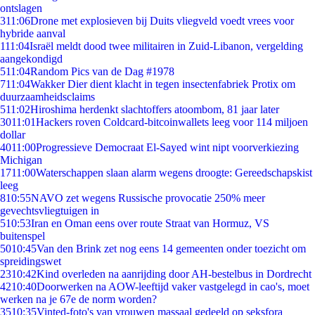
ontslagen
3
11:06
Drone met explosieven bij Duits vliegveld voedt vrees voor
hybride aanval
1
11:04
Israël meldt dood twee militairen in Zuid-Libanon, vergelding
aangekondigd
5
11:04
Random Pics van de Dag #1978
7
11:04
Wakker Dier dient klacht in tegen insectenfabriek Protix om
duurzaamheidsclaims
5
11:02
Hiroshima herdenkt slachtoffers atoombom, 81 jaar later
30
11:01
Hackers roven Coldcard-bitcoinwallets leeg voor 114 miljoen
dollar
40
11:00
Progressieve Democraat El-Sayed wint nipt voorverkiezing
Michigan
17
11:00
Waterschappen slaan alarm wegens droogte: Gereedschapskist
leeg
8
10:55
NAVO zet wegens Russische provocatie 250% meer
gevechtsvliegtuigen in
5
10:53
Iran en Oman eens over route Straat van Hormuz, VS
buitenspel
50
10:45
Van den Brink zet nog eens 14 gemeenten onder toezicht om
spreidingswet
23
10:42
Kind overleden na aanrijding door AH-bestelbus in Dordrecht
42
10:40
Doorwerken na AOW-leeftijd vaker vastgelegd in cao's, moet
werken na je 67e de norm worden?
35
10:35
Vinted-foto's van vrouwen massaal gedeeld op seksfora