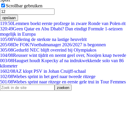
Scrollbar gebruiken
opslaan
1
19:50
Lemmen boekt eerste profzege in zware Ronde van Polen-rit
3
20:49
Geen Qatar en Abu Dhabi? Dan eindigt Formule 1-seizoen
mogelijk in Europa
1
05/08
Vollering de sterkste na lastige heuvelrit
2
05/08
De FOK!Voetbalmanager 2026/2027 is begonnen
3
05/08
Gedurfd NEC blijft overeind bij Olympiakos
1
04/08
Reusser wint tijdrit en neemt geel over, Nooijen knap tweede
0
03/08
Haugset houdt Kopecky af na indrukwekkende solo van 86
kilometer
16
02/08
AZ klopt PSV in Johan Cruijff-schaal
1
02/08
Wiebes sprint in het geel naar tweede ritzege
5
01/08
Wiebes sprint naar ritzege en eerste gele trui in Tour Femmes