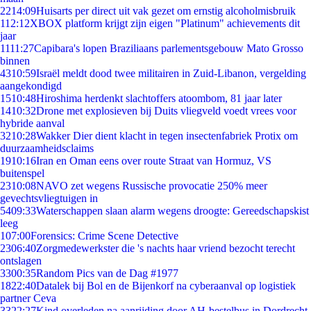
22
14:09
Huisarts per direct uit vak gezet om ernstig alcoholmisbruik
1
12:12
XBOX platform krijgt zijn eigen "Platinum" achievements dit
jaar
11
11:27
Capibara's lopen Braziliaans parlementsgebouw Mato Grosso
binnen
43
10:59
Israël meldt dood twee militairen in Zuid-Libanon, vergelding
aangekondigd
15
10:48
Hiroshima herdenkt slachtoffers atoombom, 81 jaar later
14
10:32
Drone met explosieven bij Duits vliegveld voedt vrees voor
hybride aanval
32
10:28
Wakker Dier dient klacht in tegen insectenfabriek Protix om
duurzaamheidsclaims
19
10:16
Iran en Oman eens over route Straat van Hormuz, VS
buitenspel
23
10:08
NAVO zet wegens Russische provocatie 250% meer
gevechtsvliegtuigen in
54
09:33
Waterschappen slaan alarm wegens droogte: Gereedschapskist
leeg
1
07:00
Forensics: Crime Scene Detective
23
06:40
Zorgmedewerkster die 's nachts haar vriend bezocht terecht
ontslagen
33
00:35
Random Pics van de Dag #1977
18
22:40
Datalek bij Bol en de Bijenkorf na cyberaanval op logistiek
partner Ceva
33
22:27
Kind overleden na aanrijding door AH-bestelbus in Dordrecht