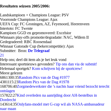
Resultaten seizoen 2005/2006:
Landskampioen + Champions League: PSV
Voorronde Champions League: Ajax
UEFA Cup: FC Groningen, AZ, Feyenoord, Heerenveen
Intertoto: FC Twente
Kampioen GGD en gepromoveerd: Excelsior
Winnaars play-offs promotie/degradatie: NAC, Willem II
Gedegradeerd: RBC Roosendaal
Winnaar Gatorade Cup (bekercompetitie): Ajax
Submitter:
Bron:
De Telegraaf
21
Help ons; deel dit item als je het leuk vond
Interessant sportnieuws gevonden?
Tip ons dan via de submit!
Helemaal sportgek?
Kom schrijven bij de sportcrew!
Meest gelezen
68613
00:35
Random Pics van de Dag #1977
43811
15:23
Random Pics van de Dag #1978
1687
06:40
Zorgmedewerkster die 's nachts haar vriend bezocht terecht
ontslagen
1578
22:27
Kind overleden na aanrijding door AH-bestelbus in
Dordrecht
1436
14:35
Onlyfans-model met G-cup wil als NASA-ambassadeur
naar maan