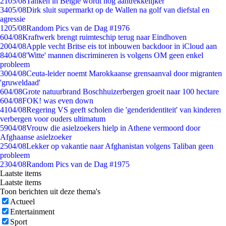
21
05/08
Tanken in België wordt nóg aantrekkelijker
34
05/08
Dirk sluit supermarkt op de Wallen na golf van diefstal en
agressie
12
05/08
Random Pics van de Dag #1976
6
04/08
Kraftwerk brengt ruimteschip terug naar Eindhoven
20
04/08
Apple vecht Britse eis tot inbouwen backdoor in iCloud aan
84
04/08
'Witte' mannen discrimineren is volgens OM geen enkel
probleem
30
04/08
Ceuta-leider noemt Marokkaanse grensaanval door migranten
'gruweldaad'
6
04/08
Grote natuurbrand Boschhuizerbergen groeit naar 100 hectare
6
04/08
FOK! was even down
41
04/08
Regering VS geeft scholen die 'genderidentiteit' van kinderen
verbergen voor ouders ultimatum
59
04/08
Vrouw die asielzoekers hielp in Athene vermoord door
Afghaanse asielzoeker
25
04/08
Lekker op vakantie naar Afghanistan volgens Taliban geen
probleem
23
04/08
Random Pics van de Dag #1975
Laatste items
Laatste items
Toon berichten uit deze thema's
Actueel
Entertainment
Sport