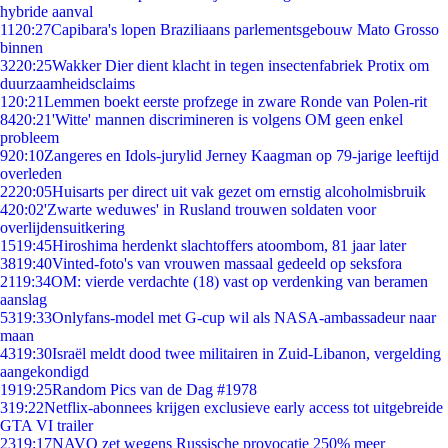
hybride aanval
11
20:27
Capibara's lopen Braziliaans parlementsgebouw Mato Grosso
binnen
32
20:25
Wakker Dier dient klacht in tegen insectenfabriek Protix om
duurzaamheidsclaims
1
20:21
Lemmen boekt eerste profzege in zware Ronde van Polen-rit
84
20:21
'Witte' mannen discrimineren is volgens OM geen enkel
probleem
9
20:10
Zangeres en Idols-jurylid Jerney Kaagman op 79-jarige leeftijd
overleden
22
20:05
Huisarts per direct uit vak gezet om ernstig alcoholmisbruik
4
20:02
'Zwarte weduwes' in Rusland trouwen soldaten voor
overlijdensuitkering
15
19:45
Hiroshima herdenkt slachtoffers atoombom, 81 jaar later
38
19:40
Vinted-foto's van vrouwen massaal gedeeld op seksfora
21
19:34
OM: vierde verdachte (18) vast op verdenking van beramen
aanslag
53
19:33
Onlyfans-model met G-cup wil als NASA-ambassadeur naar
maan
43
19:30
Israël meldt dood twee militairen in Zuid-Libanon, vergelding
aangekondigd
19
19:25
Random Pics van de Dag #1978
3
19:22
Netflix-abonnees krijgen exclusieve early access tot uitgebreide
GTA VI trailer
23
19:17
NAVO zet wegens Russische provocatie 250% meer