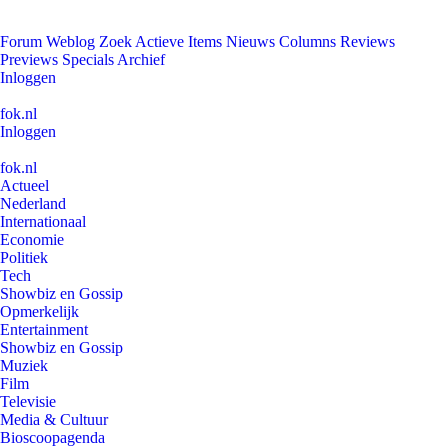
Forum
Weblog
Zoek
Actieve Items
Nieuws
Columns
Reviews
Previews
Specials
Archief
Inloggen
fok.nl
Inloggen
fok.nl
Actueel
Nederland
Internationaal
Economie
Politiek
Tech
Showbiz en Gossip
Opmerkelijk
Entertainment
Showbiz en Gossip
Muziek
Film
Televisie
Media & Cultuur
Bioscoopagenda