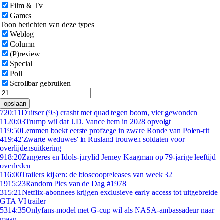
Film & Tv
Games
Toon berichten van deze types
Weblog
Column
(P)review
Special
Poll
Scrollbar gebruiken
opslaan
7
20:11
Duitser (93) crasht met quad tegen boom, vier gewonden
11
20:03
Trump wil dat J.D. Vance hem in 2028 opvolgt
1
19:50
Lemmen boekt eerste profzege in zware Ronde van Polen-rit
4
19:42
'Zwarte weduwes' in Rusland trouwen soldaten voor
overlijdensuitkering
9
18:20
Zangeres en Idols-jurylid Jerney Kaagman op 79-jarige leeftijd
overleden
1
16:00
Trailers kijken: de bioscoopreleases van week 32
19
15:23
Random Pics van de Dag #1978
3
15:21
Netflix-abonnees krijgen exclusieve early access tot uitgebreide
GTA VI trailer
53
14:35
Onlyfans-model met G-cup wil als NASA-ambassadeur naar
maan