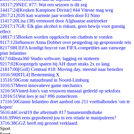
183
17:29
NEC #77: Wat een seizoen is dit zeg
144
17:24
[Keuken Kampioen Divisie] #44 Vitesse mag weg
28
17:21
2026 kan warmste jaar worden door El Nino
114
17:20
Lisa (38) vermoord door Afghaanse asielzoeker
220
17:17
GR: Elk glas alcohol is riskant, geen bewijs voor gunstig
effect
188
17:15
Boeken worden opgekocht om chatbots te voeden
91
17:12
Influencer Anna Dobber over pestgedrag op gesponsorde reis
82
17:08
UEFA kondigt boycot van FIFA-competities aan vanwege
plan Infantino
6
17:04
Insta360 Studio software, lagging en stotteren
92
17:02
Koopzegels sparen bij AH duurt straks 2x zo lang
218
17:00
[Golf] Centraal #18: Moving day, meestal naar beneden
10
16:59
[RTL4] Bestemming X
135
16:59
Grote natuurbrand in Noord-Limburg
10
16:57
Meest innovatieve game mechanics
32
16:56
Vinted-foto's van vrouwen massaal gedeeld op seksfora
120
16:51
Wat lees je nu? #96 zomerlezen
171
16:50
Gianni Infantino doet aanbod om 211 voetbalbonden 'om te
kopen'
56
16:44
Covid19 the aftermath #17 bananenmilkshake
6
16:39
Wel eens geprobeerd jou in een relatie te manipuleren?
37
16:38
GGZ heeft mij gezond verklaard.
Sport
Sport