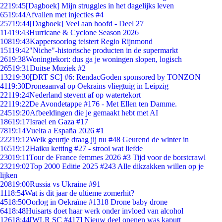
22
19:45
[Dagboek] Mijn struggles in het dagelijks leven
65
19:44
Afvallen met injecties #4
257
19:44
[Dagboek] Veel aan hoofd - Deel 27
114
19:43
Hurricane & Cyclone Season 2026
108
19:43
Kappersoorlog teistert Regio Rijnmond
151
19:42
"Niche"-historische producten in de supermarkt
26
19:38
Woningtekort: dus ga je woningen slopen, logisch
265
19:31
Duitse Muziek #2
132
19:30
[DRT SC] #6: RendacGoden sponsored by TONZON
41
19:30
Droneaanval op Oekrains vliegtuig in Leipzig
221
19:24
Nederland stevent af op watertekort
221
19:22
De Avondetappe #176 - Met Ellen ten Damme.
245
19:20
Afbeeldingen die je gemaakt hebt met AI
186
19:17
Israel en Gaza #17
78
19:14
Vuelta a España 2026 #1
222
19:12
Welk geurtje draag jij nu #48 Geurend de winter in
165
19:12
Haiku ketting #27 - strooi wat liefde
230
19:11
Tour de France femmes 2026 #3 Tijd voor de borstcrawl
232
19:02
Top 2000 Editie 2025 #243 Alle dikzakken willen op je
lijken
208
19:00
Russia vs Ukraine #91
11
18:54
Wat is dit jaar de ultieme zomerhit?
45
18:50
Oorlog in Oekraïne #1318 Drone baby drone
64
18:48
Huisarts doet haar werk onder invloed van alcohol
126
18:44
[WLR SC #417] Nieuw deel openen was kaputt