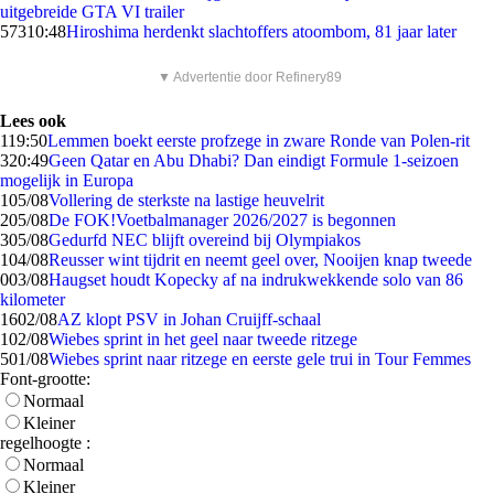
uitgebreide GTA VI trailer
573
10:48
Hiroshima herdenkt slachtoffers atoombom, 81 jaar later
▼ Advertentie door Refinery89
Lees ook
1
19:50
Lemmen boekt eerste profzege in zware Ronde van Polen-rit
3
20:49
Geen Qatar en Abu Dhabi? Dan eindigt Formule 1-seizoen
mogelijk in Europa
1
05/08
Vollering de sterkste na lastige heuvelrit
2
05/08
De FOK!Voetbalmanager 2026/2027 is begonnen
3
05/08
Gedurfd NEC blijft overeind bij Olympiakos
1
04/08
Reusser wint tijdrit en neemt geel over, Nooijen knap tweede
0
03/08
Haugset houdt Kopecky af na indrukwekkende solo van 86
kilometer
16
02/08
AZ klopt PSV in Johan Cruijff-schaal
1
02/08
Wiebes sprint in het geel naar tweede ritzege
5
01/08
Wiebes sprint naar ritzege en eerste gele trui in Tour Femmes
Font-grootte:
Normaal
Kleiner
regelhoogte :
Normaal
Kleiner