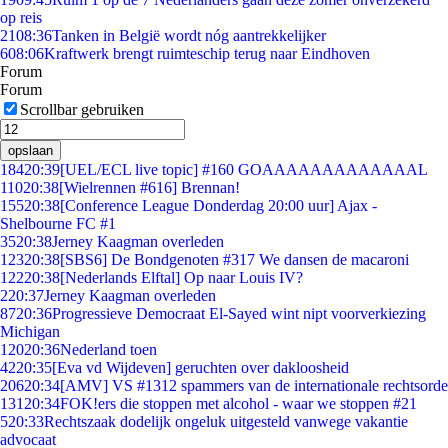
op reis
21
08:36
Tanken in België wordt nóg aantrekkelijker
6
08:06
Kraftwerk brengt ruimteschip terug naar Eindhoven
Forum
Forum
Scrollbar gebruiken
opslaan
184
20:39
[UEL/ECL live topic] #160 GOAAAAAAAAAAAAAL
110
20:38
[Wielrennen #616] Brennan!
155
20:38
[Conference League Donderdag 20:00 uur] Ajax -
Shelbourne FC #1
35
20:38
Jerney Kaagman overleden
123
20:38
[SBS6] De Bondgenoten #317 We dansen de macaroni
122
20:38
[Nederlands Elftal] Op naar Louis IV?
2
20:37
Jerney Kaagman overleden
87
20:36
Progressieve Democraat El-Sayed wint nipt voorverkiezing
Michigan
120
20:36
Nederland toen
42
20:35
[Eva vd Wijdeven] geruchten over dakloosheid
206
20:34
[AMV] VS #1312 spammers van de internationale rechtsorde
131
20:34
FOK!ers die stoppen met alcohol - waar we stoppen #21
5
20:33
Rechtszaak dodelijk ongeluk uitgesteld vanwege vakantie
advocaat