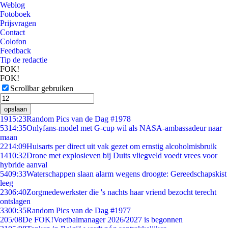
Weblog
Fotoboek
Prijsvragen
Contact
Colofon
Feedback
Tip de redactie
FOK!
FOK!
Scrollbar gebruiken
opslaan
19
15:23
Random Pics van de Dag #1978
53
14:35
Onlyfans-model met G-cup wil als NASA-ambassadeur naar
maan
22
14:09
Huisarts per direct uit vak gezet om ernstig alcoholmisbruik
14
10:32
Drone met explosieven bij Duits vliegveld voedt vrees voor
hybride aanval
54
09:33
Waterschappen slaan alarm wegens droogte: Gereedschapskist
leeg
23
06:40
Zorgmedewerkster die 's nachts haar vriend bezocht terecht
ontslagen
33
00:35
Random Pics van de Dag #1977
2
05/08
De FOK!Voetbalmanager 2026/2027 is begonnen