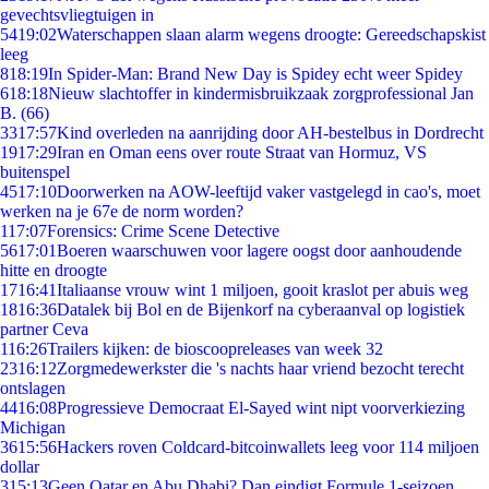
gevechtsvliegtuigen in
54
19:02
Waterschappen slaan alarm wegens droogte: Gereedschapskist
leeg
8
18:19
In Spider-Man: Brand New Day is Spidey echt weer Spidey
6
18:18
Nieuw slachtoffer in kindermisbruikzaak zorgprofessional Jan
B. (66)
33
17:57
Kind overleden na aanrijding door AH-bestelbus in Dordrecht
19
17:29
Iran en Oman eens over route Straat van Hormuz, VS
buitenspel
45
17:10
Doorwerken na AOW-leeftijd vaker vastgelegd in cao's, moet
werken na je 67e de norm worden?
1
17:07
Forensics: Crime Scene Detective
56
17:01
Boeren waarschuwen voor lagere oogst door aanhoudende
hitte en droogte
17
16:41
Italiaanse vrouw wint 1 miljoen, gooit kraslot per abuis weg
18
16:36
Datalek bij Bol en de Bijenkorf na cyberaanval op logistiek
partner Ceva
1
16:26
Trailers kijken: de bioscoopreleases van week 32
23
16:12
Zorgmedewerkster die 's nachts haar vriend bezocht terecht
ontslagen
44
16:08
Progressieve Democraat El-Sayed wint nipt voorverkiezing
Michigan
36
15:56
Hackers roven Coldcard-bitcoinwallets leeg voor 114 miljoen
dollar
3
15:13
Geen Qatar en Abu Dhabi? Dan eindigt Formule 1-seizoen