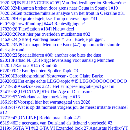
19
20:32
[INFLUENCERS #295] Van flodderslinger tot Shrek-crème
68
20:32
Migranten breken door grens naar Ceuta in Spanje,l #10
70
20:29
Een tactische/militaire analyse van het front in Oekraïne #31
24
20:28
Het grote dagelijkse Trump nieuws topic #31
6
20:28
[Crowdfunding] #443 Rentestijgingen?
178
20:28
[PlayStation #184] Nieuw deel
269
20:26
Post hier pas overleden muzikanten #32
146
20:24
[SBS6] Vandaag Inside #136 - Boekje pluggen.
84
20:23
NPO-manager Menno de Boer (47) op non-actief stuurde
dick-pic rond
238
20:22
Speciaalbieren #80: another one bites the dust
9
20:18
Farhad N. (25) krijgt levenslang voor aanslag Munchen
15
20:17
Radio 2 #145 Ruud 66
67
20:09
De Bondgenoten Spoiler Topic #3
3
20:03
[Boekbespreking] Yesteryear - Caro Claire Burke
269
20:02
Het enige echte LEGO-topic #45 LEGOOOOOOOOOOO
247
19:58
Asielzoekers #22 : Het Europese migratiepact gaat in
254
19:58
[UFO/UAP] #16 The Age of Disclosure
242
19:53
Nederlandstalige muziektopic #13
166
19:49
Voorspel hier het warmtegetal van 2026
168
19:47
Wat is op dit moment volgens jou de meest irritante reclame?
#12
177
19:47
[ONLINE] Roddelpraat Topic #21
63
19:46
De neergang van Duitsland als lichtend voorbeeld #3
31
19:45
GTA VI #12 GTA VI Extended look 27 Augustus Netflix/YT