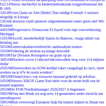
6
22:14
Nieuw slachtoffer in kindermisbruikzaak zorgprofessional Jan
B. (66)
3
20:49
Geen Qatar en Abu Dhabi? Dan eindigt Formule 1-seizoen
mogelijk in Europa
5
20:44
Litouwen vindt opnieuw migrantentunnel onder grens met Wit-
Rusland
44
05/08
Progressieve Democraat El-Sayed wint nipt voorverkiezing
Michigan
11
05/08
Accell, moederbedrijf Sparta en Batavus, vraagt uitstel van
betaling aan
5
05/08
Zomervakantieweerbericht: aanhoudend zomers
1
05/08
Vollering de sterkste na lastige heuvelrit
8
05/08
The Division Resurgence nu gratis op pc
36
05/08
Hackers roven Coldcard-bitcoinwallets leeg voor 114 miljoen
dollar
45
05/08
Doorwerken na AOW-leeftijd vaker vastgelegd in cao's, moet
werken na je 67e de norm worden?
38
05/08
Vinted-foto's van vrouwen massaal gedeeld op seksfora
1
05/08
Nieuwe XBOX Game Pass titels voor de eerste helft van de
maand augustus
2
05/08
De FOK!Voetbalmanager 2026/2027 is begonnen
50
05/08
Van den Brink zet nog eens 14 gemeenten onder toezicht om
spreidingswet
18
05/08
Iran overweegt Europese hulp bij ruimen mijnen in Straat van