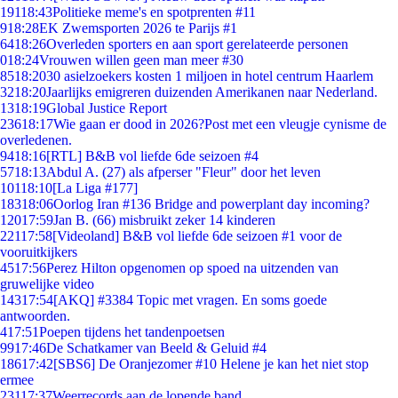
191
18:43
Politieke meme's en spotprenten #11
9
18:28
EK Zwemsporten 2026 te Parijs #1
64
18:26
Overleden sporters en aan sport gerelateerde personen
0
18:24
Vrouwen willen geen man meer #30
85
18:20
30 asielzoekers kosten 1 miljoen in hotel centrum Haarlem
32
18:20
Jaarlijks emigreren duizenden Amerikanen naar Nederland.
13
18:19
Global Justice Report
236
18:17
Wie gaan er dood in 2026?Post met een vleugje cynisme de
overledenen.
94
18:16
[RTL] B&B vol liefde 6de seizoen #4
57
18:13
Abdul A. (27) als afperser "Fleur" door het leven
101
18:10
[La Liga #177]
183
18:06
Oorlog Iran #136 Bridge and powerplant day incoming?
120
17:59
Jan B. (66) misbruikt zeker 14 kinderen
221
17:58
[Videoland] B&B vol liefde 6de seizoen #1 voor de
vooruitkijkers
45
17:56
Perez Hilton opgenomen op spoed na uitzenden van
gruwelijke video
143
17:54
[AKQ] #3384 Topic met vragen. En soms goede
antwoorden.
4
17:51
Poepen tijdens het tandenpoetsen
99
17:46
De Schatkamer van Beeld & Geluid #4
186
17:42
[SBS6] De Oranjezomer #10 Helene je kan het niet stop
ermee
231
17:37
Weerrecords aan de lopende band