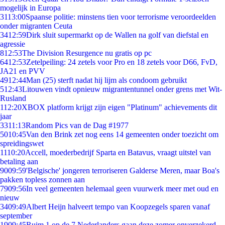
mogelijk in Europa
31
13:00
Spaanse politie: minstens tien voor terrorisme veroordeelden
onder migranten Ceuta
34
12:59
Dirk sluit supermarkt op de Wallen na golf van diefstal en
agressie
8
12:53
The Division Resurgence nu gratis op pc
64
12:53
Zetelpeiling: 24 zetels voor Pro en 18 zetels voor D66, FvD,
JA21 en PVV
49
12:44
Man (25) sterft nadat hij lijm als condoom gebruikt
5
12:43
Litouwen vindt opnieuw migrantentunnel onder grens met Wit-
Rusland
1
12:20
XBOX platform krijgt zijn eigen "Platinum" achievements dit
jaar
33
11:13
Random Pics van de Dag #1977
50
10:45
Van den Brink zet nog eens 14 gemeenten onder toezicht om
spreidingswet
11
10:20
Accell, moederbedrijf Sparta en Batavus, vraagt uitstel van
betaling aan
90
09:59
'Belgische' jongeren terroriseren Galderse Meren, maar Boa's
pakken topless zonnen aan
79
09:56
In veel gemeenten helemaal geen vuurwerk meer met oud en
nieuw
34
09:49
Albert Heijn halveert tempo van Koopzegels sparen vanaf
september
19
09:45
Ruim 1 op de 7 Nederlanders gaan deze zomer onverzekerd