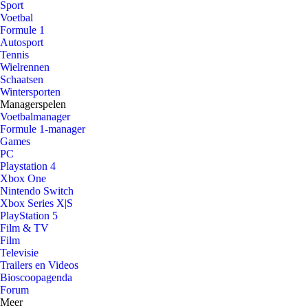
Sport
Voetbal
Formule 1
Autosport
Tennis
Wielrennen
Schaatsen
Wintersporten
Managerspelen
Voetbalmanager
Formule 1-manager
Games
PC
Playstation 4
Xbox One
Nintendo Switch
Xbox Series X|S
PlayStation 5
Film & TV
Film
Televisie
Trailers en Videos
Bioscoopagenda
Forum
Meer