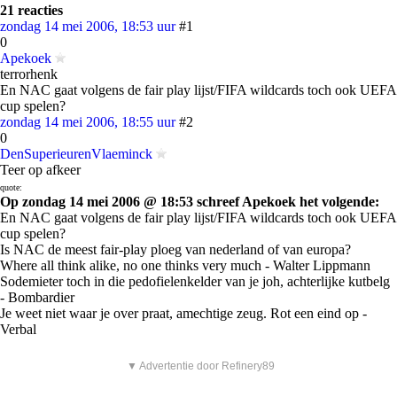
21 reacties
zondag 14 mei 2006, 18:53 uur
#1
0
Apekoek
terrorhenk
En NAC gaat volgens de fair play lijst/FIFA wildcards toch ook UEFA
cup spelen?
zondag 14 mei 2006, 18:55 uur
#2
0
DenSuperieurenVlaeminck
Teer op afkeer
quote:
Op zondag 14 mei 2006 @ 18:53 schreef Apekoek het volgende:
En NAC gaat volgens de fair play lijst/FIFA wildcards toch ook UEFA
cup spelen?
Is NAC de meest fair-play ploeg van nederland of van europa?
Where all think alike, no one thinks very much - Walter Lippmann
Sodemieter toch in die pedofielenkelder van je joh, achterlijke kutbelg
- Bombardier
Je weet niet waar je over praat, amechtige zeug. Rot een eind op -
Verbal
▼ Advertentie door Refinery89