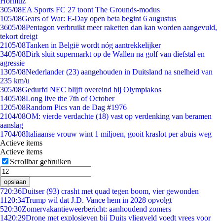
Hormuz
3
05/08
EA Sports FC 27 toont The Grounds-modus
1
05/08
Gears of War: E-Day open beta begint 6 augustus
36
05/08
Pentagon verbruikt meer raketten dan kan worden aangevuld,
tekort dreigt
21
05/08
Tanken in België wordt nóg aantrekkelijker
34
05/08
Dirk sluit supermarkt op de Wallen na golf van diefstal en
agressie
13
05/08
Nederlander (23) aangehouden in Duitsland na snelheid van
235 km/u
3
05/08
Gedurfd NEC blijft overeind bij Olympiakos
14
05/08
Long live the 7th of October
12
05/08
Random Pics van de Dag #1976
21
04/08
OM: vierde verdachte (18) vast op verdenking van beramen
aanslag
17
04/08
Italiaanse vrouw wint 1 miljoen, gooit kraslot per abuis weg
Actieve items
Actieve items
Scrollbar gebruiken
opslaan
7
20:36
Duitser (93) crasht met quad tegen boom, vier gewonden
11
20:34
Trump wil dat J.D. Vance hem in 2028 opvolgt
5
20:30
Zomervakantieweerbericht: aanhoudend zomers
14
20:29
Drone met explosieven bij Duits vliegveld voedt vrees voor