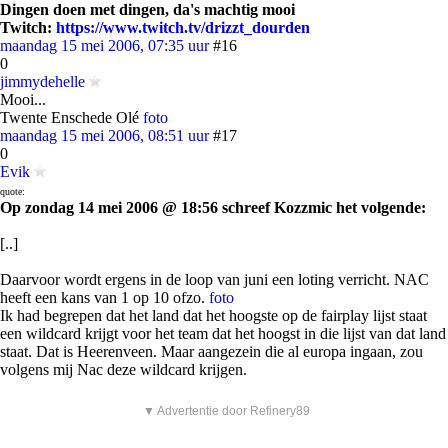
Dingen doen met dingen, da's machtig mooi
Twitch:
https://www.twitch.tv/drizzt_dourden
maandag 15 mei 2006, 07:35 uur
#16
0
jimmydehelle
Mooi...
Twente Enschede Olé
foto
maandag 15 mei 2006, 08:51 uur
#17
0
Evik
quote:
Op zondag 14 mei 2006 @ 18:56 schreef Kozzmic het volgende:
[..]
Daarvoor wordt ergens in de loop van juni een loting verricht. NAC
heeft een kans van 1 op 10 ofzo.
foto
Ik had begrepen dat het land dat het hoogste op de fairplay lijst staat
een wildcard krijgt voor het team dat het hoogst in die lijst van dat land
staat. Dat is Heerenveen. Maar aangezein die al europa ingaan, zou
volgens mij Nac deze wildcard krijgen.
▼ Advertentie door Refinery89