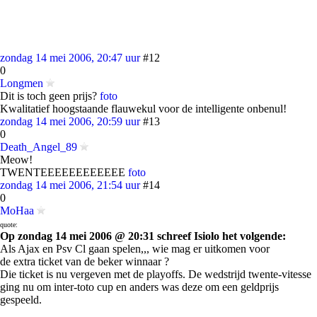
zondag 14 mei 2006, 20:47 uur
#12
0
Longmen
Dit is toch geen prijs?
foto
Kwalitatief hoogstaande flauwekul voor de intelligente onbenul!
zondag 14 mei 2006, 20:59 uur
#13
0
Death_Angel_89
Meow!
TWENTEEEEEEEEEEEE
foto
zondag 14 mei 2006, 21:54 uur
#14
0
MoHaa
quote:
Op zondag 14 mei 2006 @ 20:31 schreef Isiolo het volgende:
Als Ajax en Psv Cl gaan spelen,,, wie mag er uitkomen voor
de extra ticket van de beker winnaar ?
Die ticket is nu vergeven met de playoffs. De wedstrijd twente-vitesse
ging nu om inter-toto cup en anders was deze om een geldprijs
gespeeld.