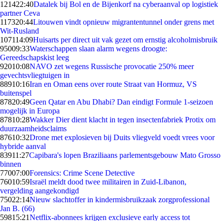
1214
22:40
Datalek bij Bol en de Bijenkorf na cyberaanval op logistiek
partner Ceva
1173
20:44
Litouwen vindt opnieuw migrantentunnel onder grens met
Wit-Rusland
1071
14:09
Huisarts per direct uit vak gezet om ernstig alcoholmisbruik
950
09:33
Waterschappen slaan alarm wegens droogte:
Gereedschapskist leeg
920
10:08
NAVO zet wegens Russische provocatie 250% meer
gevechtsvliegtuigen in
889
10:16
Iran en Oman eens over route Straat van Hormuz, VS
buitenspel
878
20:49
Geen Qatar en Abu Dhabi? Dan eindigt Formule 1-seizoen
mogelijk in Europa
878
10:28
Wakker Dier dient klacht in tegen insectenfabriek Protix om
duurzaamheidsclaims
876
10:32
Drone met explosieven bij Duits vliegveld voedt vrees voor
hybride aanval
839
11:27
Capibara's lopen Braziliaans parlementsgebouw Mato Grosso
binnen
770
07:00
Forensics: Crime Scene Detective
760
10:59
Israël meldt dood twee militairen in Zuid-Libanon,
vergelding aangekondigd
750
22:14
Nieuw slachtoffer in kindermisbruikzaak zorgprofessional
Jan B. (66)
598
15:21
Netflix-abonnees krijgen exclusieve early access tot