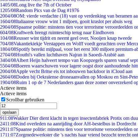
14
05/08
Long live the 7th of October
12
05/08
Random Pics van de Dag #1976
20
04/08
OM: vierde verdachte (18) vast op verdenking van beramen aa
16
04/08
Italiaanse vrouw wint 1 miljoen, gooit kraslot per abuis weg
29
04/08
Spaanse politie: minstens tien voor terrorisme veroordeelden 
6
04/08
Kraftwerk brengt ruimteschip terug naar Eindhoven
1
04/08
Reusser wint tijdrit en neemt geel over, Nooijen knap tweede
7
04/08
Vakantiekiekje Verstappen en Wolff voedt geruchten over Merc
18
04/08
Spotify bereikt mijlpaal, voor het eerst 300 miljoen premium-
27
04/08
Houthi's vallen luchthaven Najran in Saoedi-Arabië aan
34
04/08
Albert Heijn halveert tempo van Koopzegels sparen vanaf sep
55
04/08
Boeren waarschuwen voor lagere oogst door aanhoudende hitt
20
04/08
Apple vecht Britse eis tot inbouwen backdoor in iCloud aan
26
04/08
Doden bij Oekraïense droneaanvallen op Moskou en Sint-Pete
19
04/08
Ruim 1 op de 7 Nederlanders gaan deze zomer onverzekerd op
Actieve items
Actieve items
Scrollbar gebruiken
opslaan
9
11:08
Wakker Dier dient klacht in tegen insectenfabriek Protix om du
24
11:08
Kind overleden na aanrijding door AH-bestelbus in Dordrecht
29
11:07
Spaanse politie: minstens tien voor terrorisme veroordeelden 
17
11:07
Zorgmedewerkster die 's nachts haar vriend bezocht terecht on