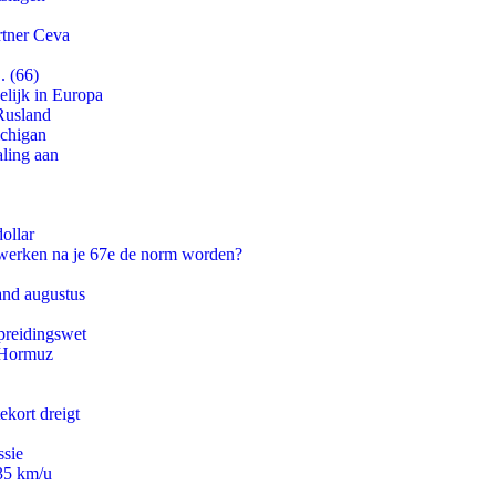
rtner Ceva
. (66)
lijk in Europa
Rusland
ichigan
aling aan
ollar
 werken na je 67e de norm worden?
and augustus
preidingswet
n Hormuz
ekort dreigt
ssie
235 km/u