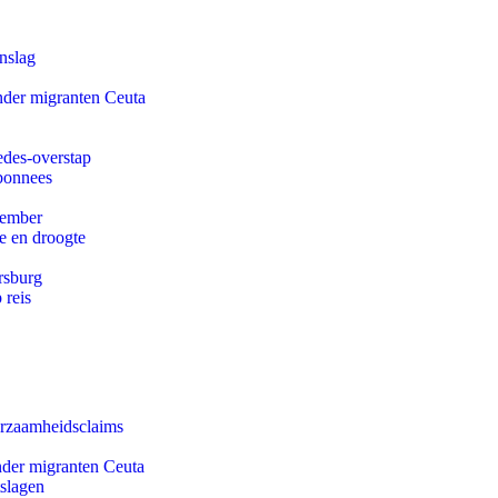
nslag
onder migranten Ceuta
edes-overstap
abonnees
tember
e en droogte
rsburg
 reis
urzaamheidsclaims
onder migranten Ceuta
tslagen