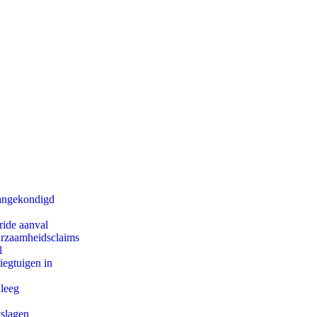
aangekondigd
ride aanval
uurzaamheidsclaims
l
egtuigen in
 leeg
tslagen