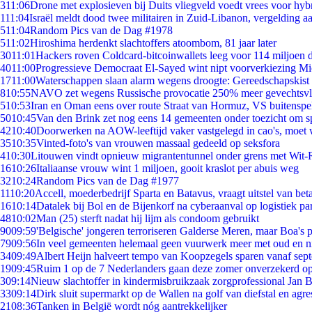
3
11:06
Drone met explosieven bij Duits vliegveld voedt vrees voor hyb
1
11:04
Israël meldt dood twee militairen in Zuid-Libanon, vergelding 
5
11:04
Random Pics van de Dag #1978
5
11:02
Hiroshima herdenkt slachtoffers atoombom, 81 jaar later
30
11:01
Hackers roven Coldcard-bitcoinwallets leeg voor 114 miljoen d
40
11:00
Progressieve Democraat El-Sayed wint nipt voorverkiezing M
17
11:00
Waterschappen slaan alarm wegens droogte: Gereedschapskist 
8
10:55
NAVO zet wegens Russische provocatie 250% meer gevechtsvli
5
10:53
Iran en Oman eens over route Straat van Hormuz, VS buitenspe
50
10:45
Van den Brink zet nog eens 14 gemeenten onder toezicht om s
42
10:40
Doorwerken na AOW-leeftijd vaker vastgelegd in cao's, moet
35
10:35
Vinted-foto's van vrouwen massaal gedeeld op seksfora
4
10:30
Litouwen vindt opnieuw migrantentunnel onder grens met Wit-
16
10:26
Italiaanse vrouw wint 1 miljoen, gooit kraslot per abuis weg
32
10:24
Random Pics van de Dag #1977
11
10:20
Accell, moederbedrijf Sparta en Batavus, vraagt uitstel van bet
16
10:14
Datalek bij Bol en de Bijenkorf na cyberaanval op logistiek pa
48
10:02
Man (25) sterft nadat hij lijm als condoom gebruikt
90
09:59
'Belgische' jongeren terroriseren Galderse Meren, maar Boa's 
79
09:56
In veel gemeenten helemaal geen vuurwerk meer met oud en 
34
09:49
Albert Heijn halveert tempo van Koopzegels sparen vanaf sep
19
09:45
Ruim 1 op de 7 Nederlanders gaan deze zomer onverzekerd op
3
09:14
Nieuw slachtoffer in kindermisbruikzaak zorgprofessional Jan B
33
09:14
Dirk sluit supermarkt op de Wallen na golf van diefstal en agre
21
08:36
Tanken in België wordt nóg aantrekkelijker