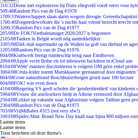
3
10:32
Drone met explosieven bij Duits vliegveld voedt vrees voor hyb
5
09:48
Random Pics van de Dag #1978
17
09:33
Waterschappen slaan alarm wegens droogte: Gereedschapskist
17
06:40
Zorgmedewerkster die 's nachts haar vriend bezocht terecht on
32
00:35
Random Pics van de Dag #1977
2
05/08
De FOK!Voetbalmanager 2026/2027 is begonnen
21
05/08
Tanken in België wordt nóg aantrekkelijker
33
05/08
Dirk sluit supermarkt op de Wallen na golf van diefstal en agre
12
05/08
Random Pics van de Dag #1976
6
04/08
Kraftwerk brengt ruimteschip terug naar Eindhoven
20
04/08
Apple vecht Britse eis tot inbouwen backdoor in iCloud aan
81
04/08
'Witte' mannen discrimineren is volgens OM geen enkel probl
30
04/08
Ceuta-leider noemt Marokkaanse grensaanval door migranten 
6
04/08
Grote natuurbrand Boschhuizerbergen groeit naar 100 hectare
6
04/08
FOK! was even down
41
04/08
Regering VS geeft scholen die 'genderidentiteit' van kinderen
59
04/08
Vrouw die asielzoekers hielp in Athene vermoord door Afghaa
25
04/08
Lekker op vakantie naar Afghanistan volgens Taliban geen pr
23
04/08
Random Pics van de Dag #1975
7
03/08
VrijMiBabes #315 (not very sfw!)
10
03/08
Spider-Man: Brand New Day knalt naar bijna 800 miljoen eur
Laatste items
Laatste items
Toon berichten uit deze thema's