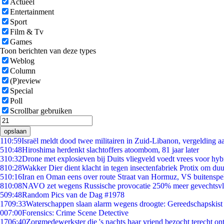
Actueel
Entertainment
Sport
Film & Tv
Games
Toon berichten van deze types
Weblog
Column
(P)review
Special
Poll
Scrollbar gebruiken
opslaan
1
10:59
Israël meldt dood twee militairen in Zuid-Libanon, vergelding 
5
10:48
Hiroshima herdenkt slachtoffers atoombom, 81 jaar later
3
10:32
Drone met explosieven bij Duits vliegveld voedt vrees voor hyb
8
10:28
Wakker Dier dient klacht in tegen insectenfabriek Protix om d
5
10:16
Iran en Oman eens over route Straat van Hormuz, VS buitenspe
8
10:08
NAVO zet wegens Russische provocatie 250% meer gevechtsvli
5
09:48
Random Pics van de Dag #1978
17
09:33
Waterschappen slaan alarm wegens droogte: Gereedschapskist
0
07:00
Forensics: Crime Scene Detective
17
06:40
Zorgmedewerkster die 's nachts haar vriend bezocht terecht on