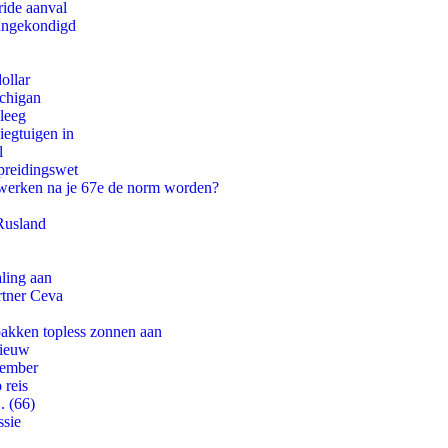
ride aanval
aangekondigd
ollar
ichigan
leeg
egtuigen in
l
preidingswet
 werken na je 67e de norm worden?
Rusland
aling aan
rtner Ceva
pakken topless zonnen aan
nieuw
tember
 reis
. (66)
ssie