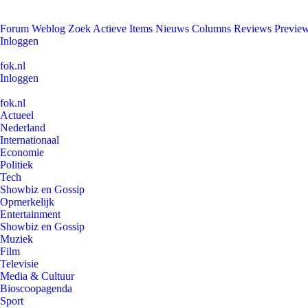
Forum
Weblog
Zoek
Actieve Items
Nieuws
Columns
Reviews
Previe
Inloggen
fok.nl
Inloggen
fok.nl
Actueel
Nederland
Internationaal
Economie
Politiek
Tech
Showbiz en Gossip
Opmerkelijk
Entertainment
Showbiz en Gossip
Muziek
Film
Televisie
Media & Cultuur
Bioscoopagenda
Sport