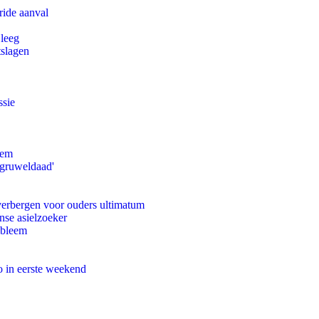
ride aanval
 leeg
tslagen
ssie
eem
'gruweldaad'
 verbergen voor ouders ultimatum
nse asielzoeker
obleem
o in eerste weekend