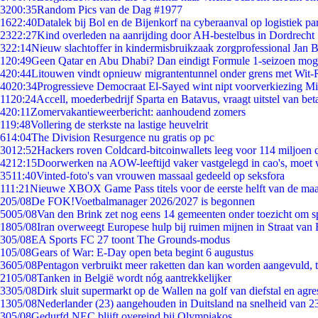
32
00:35
Random Pics van de Dag #1977
16
22:40
Datalek bij Bol en de Bijenkorf na cyberaanval op logistiek pa
23
22:27
Kind overleden na aanrijding door AH-bestelbus in Dordrecht
3
22:14
Nieuw slachtoffer in kindermisbruikzaak zorgprofessional Jan B
1
20:49
Geen Qatar en Abu Dhabi? Dan eindigt Formule 1-seizoen moge
4
20:44
Litouwen vindt opnieuw migrantentunnel onder grens met Wit-
40
20:34
Progressieve Democraat El-Sayed wint nipt voorverkiezing M
11
20:24
Accell, moederbedrijf Sparta en Batavus, vraagt uitstel van bet
4
20:11
Zomervakantieweerbericht: aanhoudend zomers
1
19:48
Vollering de sterkste na lastige heuvelrit
6
14:04
The Division Resurgence nu gratis op pc
30
12:52
Hackers roven Coldcard-bitcoinwallets leeg voor 114 miljoen d
42
12:15
Doorwerken na AOW-leeftijd vaker vastgelegd in cao's, moet
35
11:40
Vinted-foto's van vrouwen massaal gedeeld op seksfora
1
11:21
Nieuwe XBOX Game Pass titels voor de eerste helft van de ma
2
05/08
De FOK!Voetbalmanager 2026/2027 is begonnen
50
05/08
Van den Brink zet nog eens 14 gemeenten onder toezicht om s
18
05/08
Iran overweegt Europese hulp bij ruimen mijnen in Straat va
3
05/08
EA Sports FC 27 toont The Grounds-modus
1
05/08
Gears of War: E-Day open beta begint 6 augustus
36
05/08
Pentagon verbruikt meer raketten dan kan worden aangevuld, t
21
05/08
Tanken in België wordt nóg aantrekkelijker
33
05/08
Dirk sluit supermarkt op de Wallen na golf van diefstal en agre
13
05/08
Nederlander (23) aangehouden in Duitsland na snelheid van 
3
05/08
Gedurfd NEC blijft overeind bij Olympiakos