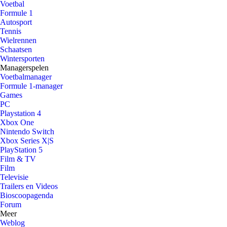
Voetbal
Formule 1
Autosport
Tennis
Wielrennen
Schaatsen
Wintersporten
Managerspelen
Voetbalmanager
Formule 1-manager
Games
PC
Playstation 4
Xbox One
Nintendo Switch
Xbox Series X|S
PlayStation 5
Film & TV
Film
Televisie
Trailers en Videos
Bioscoopagenda
Forum
Meer
Weblog