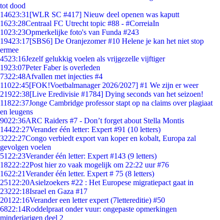
tot dood
146
23:31
[WLR SC #417] Nieuw deel openen was kaputt
16
23:28
Centraal FC Utrecht topic #88 - #CorreiaIn
10
23:23
Opmerkelijke foto's van Funda #243
194
23:17
[SBS6] De Oranjezomer #10 Helene je kan het niet stop
ermee
45
23:16
Jezelf gelukkig voelen als vrijgezelle vijftiger
19
23:07
Peter Faber is overleden
73
22:48
Afvallen met injecties #4
110
22:45
[FOK!Voetbalmanager 2026/2027] #1 We zijn er weer
219
22:38
[Live Eredivisie #1784] Dying seconds van het seizoen!
118
22:37
Jonge Cambridge professor stapt op na claims over plagiaat
en leugens
90
22:36
ARC Raiders #7 - Don’t forget about Stella Montis
144
22:27
Verander één letter: Expert #91 (10 letters)
32
22:27
Congo verbiedt export van koper en kobalt, Europa zal
gevolgen voelen
51
22:23
Verander één letter: Expert #143 (9 letters)
182
22:22
Post hier zo vaak mogelijk om 22:22 uur #76
16
22:21
Verander één letter. Expert # 75 (8 letters)
251
22:20
Asielzoekers #22 : Het Europese migratiepact gaat in
232
22:18
Israel en Gaza #17
201
22:16
Verander een letter expert (7lettereditie) #50
68
22:14
Roddelpraat onder vuur: ongepaste opmerkingen
minderjarigen deel 2