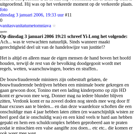
uitgeoefend. Hij was op het verkeerde moment op de verkeerde plaats.
foto
dinsdag 3 januari 2006, 19:33 uur
#11
0
vanitasvanitatumetomniava
quote:
Op dinsdag 3 januari 2006 19:21 schreef Yi-Long het volgende:
Ach... was te verwachten natuurlijk. Sinds wanneer maakt
gerechtigheid deel uit van de handelswijze van justitie!?
Het is altijd en alleen maar de eigen mensen de hand boven het hoofd
houden, terwijl de rest van de bevolking doodgegooit wordt met
regels, wetten, waarschuwingen, boetes en straffen..
De bouwfrauderende ministers zijn onbestraft gelaten, de
bouwfrauderende bedrijven hebben een minimale boete gekregen en
gaan gewoon door, Tonino met een lading kinderporno op zijn HD
komt er gewoon mee weg, Donner mag na iedere blunder blijven
zitten, Verdonk komt er na zoveel doden nog steeds mee weg door ff
haar excuses aan te bieden... en dan deze waardeloze schoften die een
onschuldige man 4 jaar hebben laten zitten (en waarschijnlijk wisten ze
heel goed dat ie onschuldig was) en een kind veels te hard aan hebben
gepakt en hem een schuldcomplex hebben geprobeerd aan te praten
zodat ie misschien een valse aangifte zou doen... etc etc.. die komen er
ook weer mee weg.