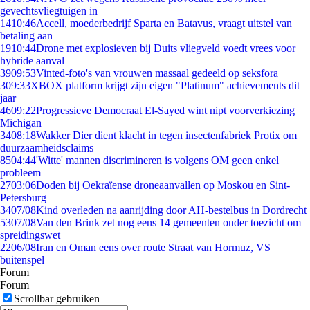
gevechtsvliegtuigen in
14
10:46
Accell, moederbedrijf Sparta en Batavus, vraagt uitstel van
betaling aan
19
10:44
Drone met explosieven bij Duits vliegveld voedt vrees voor
hybride aanval
39
09:53
Vinted-foto's van vrouwen massaal gedeeld op seksfora
3
09:33
XBOX platform krijgt zijn eigen "Platinum" achievements dit
jaar
46
09:22
Progressieve Democraat El-Sayed wint nipt voorverkiezing
Michigan
34
08:18
Wakker Dier dient klacht in tegen insectenfabriek Protix om
duurzaamheidsclaims
85
04:44
'Witte' mannen discrimineren is volgens OM geen enkel
probleem
27
03:06
Doden bij Oekraïense droneaanvallen op Moskou en Sint-
Petersburg
34
07/08
Kind overleden na aanrijding door AH-bestelbus in Dordrecht
53
07/08
Van den Brink zet nog eens 14 gemeenten onder toezicht om
spreidingswet
22
06/08
Iran en Oman eens over route Straat van Hormuz, VS
buitenspel
Forum
Forum
Scrollbar gebruiken