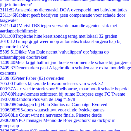
jij je intimideren?
31
11:52
Amsterdams dierenasiel DOA overspoeld met babykonijntjes
25
11:46
Kabinet geeft bedrijven geen compensatie voor schade door
laagwater
23
11:14
OM eist TBS tegen verwarde man die agenten stak met
aardappelschilmesje
30
11:08
Tropische hitte keert zondag terug met lokaal 32 graden
30
10:12
Trump grijpt weer in op automatisch staatsburgerschap bij
geboorte in VS
55
09:51
Dikke Van Dale neemt 'vulvalippen' op: 'stigma op
schaamlippen doorbreken'
14
09:40
Meta krijgt half miljard boete voor mentale schade bij jongeren
24
09:37
Denemarken pakt AI-gebruik in scholen aan: extra mondelinge
examens
25
09:05
Peter Faber (82) overleden
7
05:00
Trailers kijken: de bioscoopreleases van week 32
0
03:37
Ajax veel te sterk voor Shelbourne, maar houdt schade beperkt
1
07/08
Nieuwkomers schitteren bij ruime Europese zege FC Twente
19
07/08
Random Pics van de Dag #1978
15
06/08
Ontslagen bij Halo Studios na Campaign Evolved
19
06/08
PS5-doos waarschuwt voor einde fysieke games
2
06/08
Le Court wint na nerveuze finale, Pieterse derde
29
06/08
NPO-manager Menno de Boer geschorst na dickpic in
groepsapp
36
06/08
Duitser (93) crasht met quad tegen boom, vier gewonden