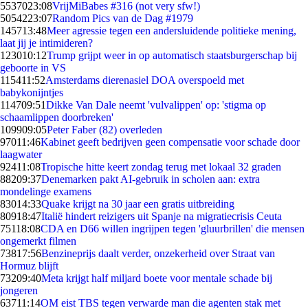
55370
23:08
VrijMiBabes #316 (not very sfw!)
50542
23:07
Random Pics van de Dag #1979
1457
13:48
Meer agressie tegen een andersluidende politieke mening,
laat jij je intimideren?
1230
10:12
Trump grijpt weer in op automatisch staatsburgerschap bij
geboorte in VS
1154
11:52
Amsterdams dierenasiel DOA overspoeld met
babykonijntjes
1147
09:51
Dikke Van Dale neemt 'vulvalippen' op: 'stigma op
schaamlippen doorbreken'
1099
09:05
Peter Faber (82) overleden
970
11:46
Kabinet geeft bedrijven geen compensatie voor schade door
laagwater
924
11:08
Tropische hitte keert zondag terug met lokaal 32 graden
882
09:37
Denemarken pakt AI-gebruik in scholen aan: extra
mondelinge examens
830
14:33
Quake krijgt na 30 jaar een gratis uitbreiding
809
18:47
Italië hindert reizigers uit Spanje na migratiecrisis Ceuta
751
18:08
CDA en D66 willen ingrijpen tegen 'gluurbrillen' die mensen
ongemerkt filmen
738
17:56
Benzineprijs daalt verder, onzekerheid over Straat van
Hormuz blijft
732
09:40
Meta krijgt half miljard boete voor mentale schade bij
jongeren
637
11:14
OM eist TBS tegen verwarde man die agenten stak met