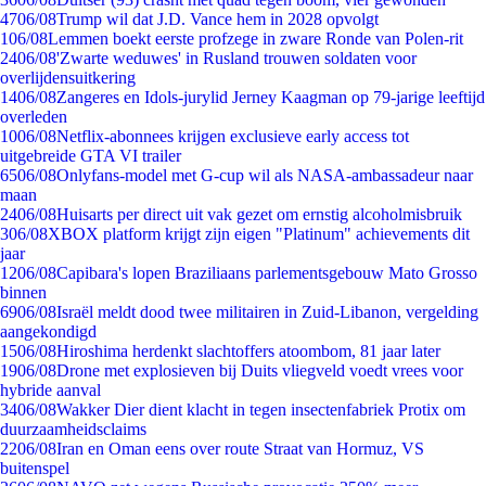
47
06/08
Trump wil dat J.D. Vance hem in 2028 opvolgt
1
06/08
Lemmen boekt eerste profzege in zware Ronde van Polen-rit
24
06/08
'Zwarte weduwes' in Rusland trouwen soldaten voor
overlijdensuitkering
14
06/08
Zangeres en Idols-jurylid Jerney Kaagman op 79-jarige leeftijd
overleden
10
06/08
Netflix-abonnees krijgen exclusieve early access tot
uitgebreide GTA VI trailer
65
06/08
Onlyfans-model met G-cup wil als NASA-ambassadeur naar
maan
24
06/08
Huisarts per direct uit vak gezet om ernstig alcoholmisbruik
3
06/08
XBOX platform krijgt zijn eigen "Platinum" achievements dit
jaar
12
06/08
Capibara's lopen Braziliaans parlementsgebouw Mato Grosso
binnen
69
06/08
Israël meldt dood twee militairen in Zuid-Libanon, vergelding
aangekondigd
15
06/08
Hiroshima herdenkt slachtoffers atoombom, 81 jaar later
19
06/08
Drone met explosieven bij Duits vliegveld voedt vrees voor
hybride aanval
34
06/08
Wakker Dier dient klacht in tegen insectenfabriek Protix om
duurzaamheidsclaims
22
06/08
Iran en Oman eens over route Straat van Hormuz, VS
buitenspel