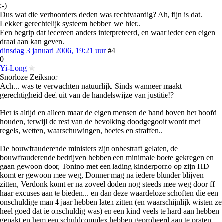
;-)
Dus wat die verhoorders deden was rechtvaardig? Ah, fijn is dat.
Lekker gerechtelijk systeem hebben we hier..
Een begrip dat iedereen anders interpreteerd, en waar ieder een eigen
draai aan kan geven.
dinsdag 3 januari 2006, 19:21 uur
#4
0
Yi-Long
Snorloze Zeiksnor
Ach... was te verwachten natuurlijk. Sinds wanneer maakt
gerechtigheid deel uit van de handelswijze van justitie!?
Het is altijd en alleen maar de eigen mensen de hand boven het hoofd
houden, terwijl de rest van de bevolking doodgegooit wordt met
regels, wetten, waarschuwingen, boetes en straffen..
De bouwfrauderende ministers zijn onbestraft gelaten, de
bouwfrauderende bedrijven hebben een minimale boete gekregen en
gaan gewoon door, Tonino met een lading kinderporno op zijn HD
komt er gewoon mee weg, Donner mag na iedere blunder blijven
zitten, Verdonk komt er na zoveel doden nog steeds mee weg door ff
haar excuses aan te bieden... en dan deze waardeloze schoften die een
onschuldige man 4 jaar hebben laten zitten (en waarschijnlijk wisten ze
heel goed dat ie onschuldig was) en een kind veels te hard aan hebben
gepakt en hem een schuldcomplex hebben geprobeerd aan te praten