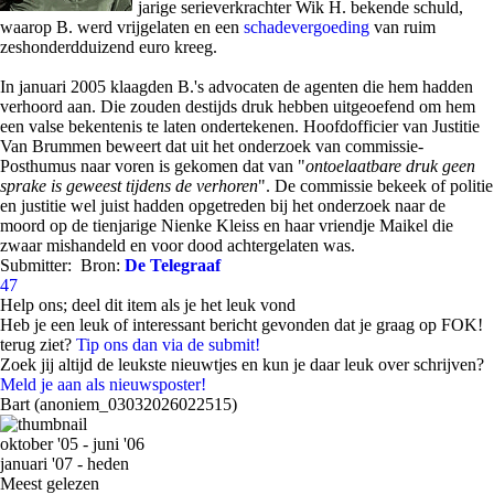
jarige serieverkrachter Wik H. bekende schuld,
waarop B. werd vrijgelaten en een
schadevergoeding
van ruim
zeshonderdduizend euro kreeg.
In januari 2005 klaagden B.'s advocaten de agenten die hem hadden
verhoord aan. Die zouden destijds druk hebben uitgeoefend om hem
een valse bekentenis te laten ondertekenen. Hoofdofficier van Justitie
Van Brummen beweert dat uit het onderzoek van commissie-
Posthumus naar voren is gekomen dat van "
ontoelaatbare druk geen
sprake is geweest tijdens de verhoren
". De commissie bekeek of politie
en justitie wel juist hadden opgetreden bij het onderzoek naar de
moord op de tienjarige Nienke Kleiss en haar vriendje Maikel die
zwaar mishandeld en voor dood achtergelaten was.
Submitter:
Bron:
De Telegraaf
47
Help ons; deel dit item als je het leuk vond
Heb je een leuk of interessant bericht gevonden dat je graag op FOK!
terug ziet?
Tip ons dan via de submit!
Zoek jij altijd de leukste nieuwtjes en kun je daar leuk over schrijven?
Meld je aan als nieuwsposter!
Bart (anoniem_03032026022515)
oktober '05 - juni '06
januari '07 - heden
Meest gelezen