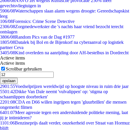
26
06/08
NAVO zet wegens Russische provocatie 250% meer
gevechtsvliegtuigen in
59
06/08
Waterschappen slaan alarm wegens droogte: Gereedschapskist
leeg
1
06/08
Forensics: Crime Scene Detective
23
06/08
Zorgmedewerkster die 's nachts haar vriend bezocht terecht
ontslagen
38
06/08
Random Pics van de Dag #1977
18
05/08
Datalek bij Bol en de Bijenkorf na cyberaanval op logistiek
partner Ceva
34
05/08
Kind overleden na aanrijding door AH-bestelbus in Dordrecht
Actieve items
Actieve items
Scrollbar gebruiken
opslaan
29
01:55
Voedselprijzen wereldwijd op hoogste niveau in ruim drie jaar
55
01:42
Dikke Van Dale neemt 'vulvalippen' op: 'stigma op
schaamlippen doorbreken'
22
01:08
CDA en D66 willen ingrijpen tegen 'gluurbrillen' die mensen
ongemerkt filmen
64
01:07
Meer agressie tegen een andersluidende politieke mening, laat
jij je intimideren?
11
01:06
Benzineprijs daalt verder, onzekerheid over Straat van Hormuz
blijft