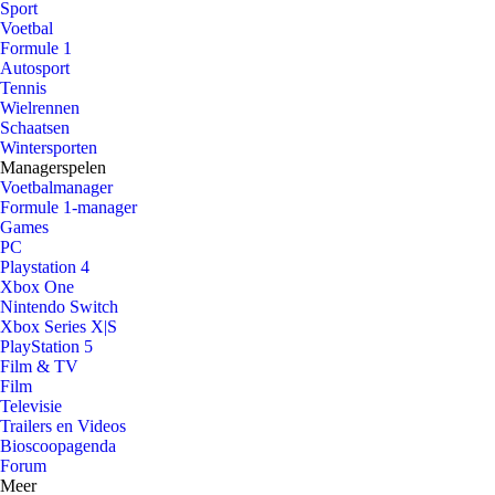
Sport
Voetbal
Formule 1
Autosport
Tennis
Wielrennen
Schaatsen
Wintersporten
Managerspelen
Voetbalmanager
Formule 1-manager
Games
PC
Playstation 4
Xbox One
Nintendo Switch
Xbox Series X|S
PlayStation 5
Film & TV
Film
Televisie
Trailers en Videos
Bioscoopagenda
Forum
Meer