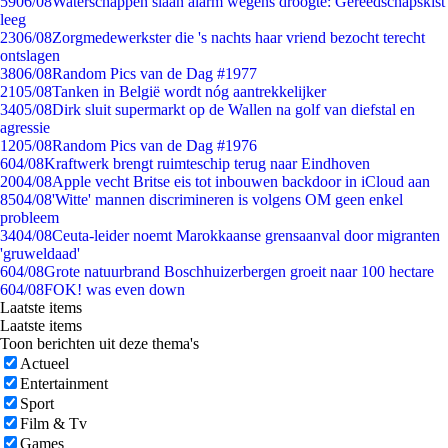
59
06/08
Waterschappen slaan alarm wegens droogte: Gereedschapskist
leeg
23
06/08
Zorgmedewerkster die 's nachts haar vriend bezocht terecht
ontslagen
38
06/08
Random Pics van de Dag #1977
21
05/08
Tanken in België wordt nóg aantrekkelijker
34
05/08
Dirk sluit supermarkt op de Wallen na golf van diefstal en
agressie
12
05/08
Random Pics van de Dag #1976
6
04/08
Kraftwerk brengt ruimteschip terug naar Eindhoven
20
04/08
Apple vecht Britse eis tot inbouwen backdoor in iCloud aan
85
04/08
'Witte' mannen discrimineren is volgens OM geen enkel
probleem
34
04/08
Ceuta-leider noemt Marokkaanse grensaanval door migranten
'gruweldaad'
6
04/08
Grote natuurbrand Boschhuizerbergen groeit naar 100 hectare
6
04/08
FOK! was even down
Laatste items
Laatste items
Toon berichten uit deze thema's
Actueel
Entertainment
Sport
Film & Tv
Games