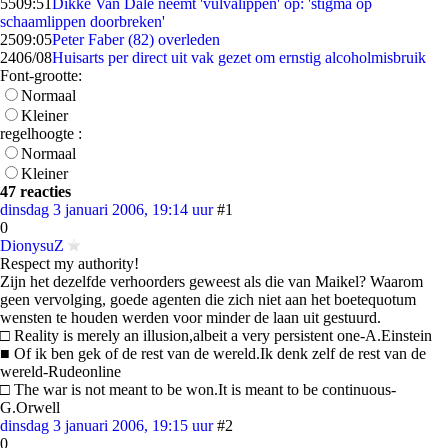
55
09:51
Dikke Van Dale neemt 'vulvalippen' op: 'stigma op
schaamlippen doorbreken'
25
09:05
Peter Faber (82) overleden
24
06/08
Huisarts per direct uit vak gezet om ernstig alcoholmisbruik
Font-grootte:
Normaal
Kleiner
regelhoogte :
Normaal
Kleiner
47 reacties
dinsdag 3 januari 2006, 19:14 uur
#1
0
DionysuZ
Respect my authority!
Zijn het dezelfde verhoorders geweest als die van Maikel? Waarom
geen vervolging, goede agenten die zich niet aan het boetequotum
wensten te houden werden voor minder de laan uit gestuurd.
□ Reality is merely an illusion,albeit a very persistent one-A.Einstein
■ Of ik ben gek of de rest van de wereld.Ik denk zelf de rest van de
wereld-Rudeonline
□ The war is not meant to be won.It is meant to be continuous-
G.Orwell
dinsdag 3 januari 2006, 19:15 uur
#2
0