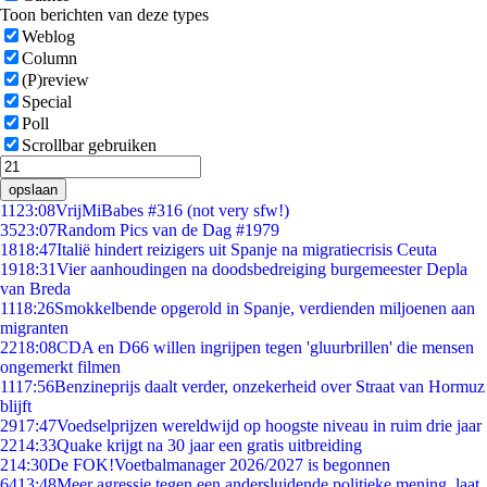
Toon berichten van deze types
Weblog
Column
(P)review
Special
Poll
Scrollbar gebruiken
opslaan
11
23:08
VrijMiBabes #316 (not very sfw!)
35
23:07
Random Pics van de Dag #1979
18
18:47
Italië hindert reizigers uit Spanje na migratiecrisis Ceuta
19
18:31
Vier aanhoudingen na doodsbedreiging burgemeester Depla
van Breda
11
18:26
Smokkelbende opgerold in Spanje, verdienden miljoenen aan
migranten
22
18:08
CDA en D66 willen ingrijpen tegen 'gluurbrillen' die mensen
ongemerkt filmen
11
17:56
Benzineprijs daalt verder, onzekerheid over Straat van Hormuz
blijft
29
17:47
Voedselprijzen wereldwijd op hoogste niveau in ruim drie jaar
22
14:33
Quake krijgt na 30 jaar een gratis uitbreiding
2
14:30
De FOK!Voetbalmanager 2026/2027 is begonnen
64
13:48
Meer agressie tegen een andersluidende politieke mening, laat