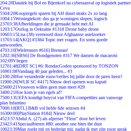
2
04:28
Datalek bij Bol en Bijenkorf na cyberaanval op logistiek partner
Ceva
55
04:20
Koopzegels sparen bij AH duurt straks 2x zo lang
10
04:15
Woningtekort: dus ga je woningen slopen, logisch
237
03:38
Afbeeldingen die je gemaakt hebt met AI
12
03:17
Oorlog in Oekraïne #1318 Drone baby drone
106
03:15
Lisa (38) vermoord door Afghaanse asielzoeker
137
03:14
[AKQ] #3384 Topic met vragen. En soms goede
antwoorden.
47
03:10
[Wielrennen #616] Brennan!
12
02:36
[SBS6] De Bondgenoten #317 We dansen de macaroni
1
02:09
Vliegen
127
01:48
[DRT SC] #6: RendacGoden sponsored by TONZON
169
01:08
Vandaag 40 jaar geleden... #3
21
00:28
Hoe veranderde rouw/verlies bij jullie door de jaren heen?
119
00:26
[WLR SC #417] Nieuw deel openen was kaputt
256
00:21
Vrouwen willen geen man meer #29
34
00:21
Hoe kom je van egels af?
75
00:13
UEFA kondigt boycot van FIFA-competities aan vanwege
plan Infantino
70
00:10
[RTL] B&B vol liefde 6de seizoen #4
163
00:00
[PlayStation #184] Nieuw deel
45
23:57
Abdul A. (27) als afperser "Fleur" door het leven
234
23:41
Speciaalbieren #80: another one bites the dust
100
23:39
Man zoekt mij en bedreigt mij, nadat ik met zijn zoon sprak