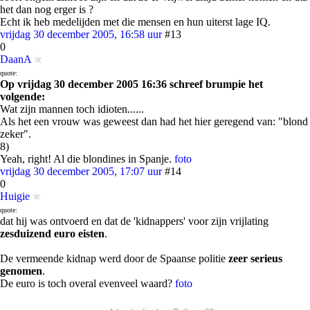
het dan nog erger is ?
Echt ik heb medelijden met die mensen en hun uiterst lage IQ.
vrijdag 30 december 2005, 16:58 uur
#13
0
DaanA
quote:
Op vrijdag 30 december 2005 16:36 schreef brumpie het
volgende:
Wat zijn mannen toch idioten......
Als het een vrouw was geweest dan had het hier geregend van: "blond
zeker".
8)
Yeah, right! Al die blondines in Spanje.
foto
vrijdag 30 december 2005, 17:07 uur
#14
0
Huigie
quote:
dat hij was ontvoerd en dat de 'kidnappers' voor zijn vrijlating
zesduizend euro eisten
.
De vermeende kidnap werd door de Spaanse politie
zeer serieus
genomen
.
De euro is toch overal evenveel waard?
foto