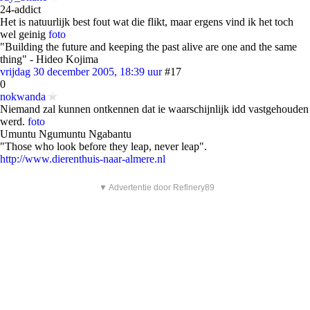
24-addict
Het is natuurlijk best fout wat die flikt, maar ergens vind ik het toch
wel geinig
foto
"Building the future and keeping the past alive are one and the same
thing" - Hideo Kojima
vrijdag 30 december 2005, 18:39 uur
#17
0
nokwanda
Niemand zal kunnen ontkennen dat ie waarschijnlijk idd vastgehouden
werd.
foto
Umuntu Ngumuntu Ngabantu
"Those who look before they leap, never leap".
http://www.dierenthuis-naar-almere.nl
▼ Advertentie door Refinery89