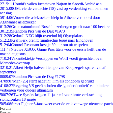
27
15:11
Houthi's vallen luchthaven Najran in Saoedi-Arabië aan
20
15:09
OM: vierde verdachte (18) vast op verdenking van beramen
aanslag
59
14:06
Vrouw die asielzoekers hielp in Athene vermoord door
Afghaanse asielzoeker
6
13:26
Grote natuurbrand Boschhuizerbergen groeit naar 100 hectare
30
12:35
Random Pics van de Dag #1973
3
12:28
Gedurfd NEC blijft overeind bij Olympiakos
5
12:23
Kraftwerk brengt ruimteschip terug naar Eindhoven
5
12:04
Control Resonant kost je 30 uur om uit te spelen
1
11:47
Nieuwe XBOX Game Pass titels voor de eerste helft van de
maand augustus
7
10:24
Vakantiekiekje Verstappen en Wolff voedt geruchten over
Mercedes-overstap
32
10:21
Albert Heijn halveert tempo van Koopzegels sparen vanaf
september
80
09:07
Random Pics van de Dag #1798
47
09:07
Man (25) sterft nadat hij lijm als condoom gebruikt
41
08:27
Regering VS geeft scholen die 'genderidentiteit' van kinderen
verbergen voor ouders ultimatum
50
07:26
Twee Syriërs krijgen 11 jaar cel voor brute verkrachting
stomdronken 18-jarige
5
05/08
Street Fighter 6-fans weer over de zeik vanwege nieuwste patch
Forum
Forum