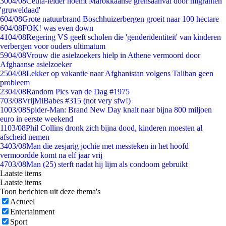
30
04/08
Ceuta-leider noemt Marokkaanse grensaanval door migranten
'gruweldaad'
6
04/08
Grote natuurbrand Boschhuizerbergen groeit naar 100 hectare
6
04/08
FOK! was even down
41
04/08
Regering VS geeft scholen die 'genderidentiteit' van kinderen
verbergen voor ouders ultimatum
59
04/08
Vrouw die asielzoekers hielp in Athene vermoord door
Afghaanse asielzoeker
25
04/08
Lekker op vakantie naar Afghanistan volgens Taliban geen
probleem
23
04/08
Random Pics van de Dag #1975
7
03/08
VrijMiBabes #315 (not very sfw!)
10
03/08
Spider-Man: Brand New Day knalt naar bijna 800 miljoen
euro in eerste weekend
11
03/08
Phil Collins dronk zich bijna dood, kinderen moesten al
afscheid nemen
34
03/08
Man die zesjarig jochie met messteken in het hoofd
vermoordde komt na elf jaar vrij
47
03/08
Man (25) sterft nadat hij lijm als condoom gebruikt
Laatste items
Laatste items
Toon berichten uit deze thema's
Actueel
Entertainment
Sport