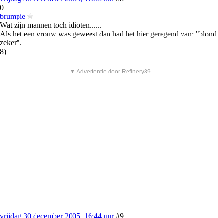
0
brumpie
Wat zijn mannen toch idioten......
Als het een vrouw was geweest dan had het hier geregend van: "blond
zeker".
8)
▼ Advertentie door Refinery89
vrijdag 30 december 2005, 16:44 uur
#9