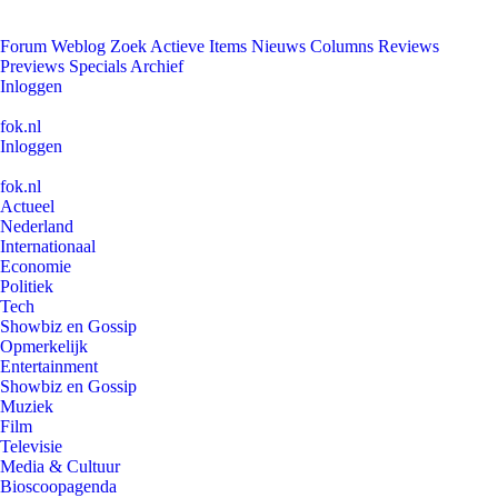
Forum
Weblog
Zoek
Actieve Items
Nieuws
Columns
Reviews
Previews
Specials
Archief
Inloggen
fok.nl
Inloggen
fok.nl
Actueel
Nederland
Internationaal
Economie
Politiek
Tech
Showbiz en Gossip
Opmerkelijk
Entertainment
Showbiz en Gossip
Muziek
Film
Televisie
Media & Cultuur
Bioscoopagenda