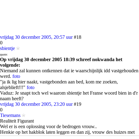
vrijdag 30 december 2005, 20:57 uur
#18
0
sbientje
quote:
Op vrijdag 30 december 2005 18:39 schreef nokwanda het
volgende:
Niemand zal kunnen ontkennen dat ie waarschijnlijk idd vastgehouden
werd.
foto
"ja ik lig hier naakt, vastgebonden aan bed, kom me zoeken,
alsjeblieft!!!"
foto
Vaduz: Je snapt toch wel waarom sbientje het Franse woord bien in d'r
naam heeft?
vrijdag 30 december 2005, 23:20 uur
#19
0
Tiesemans
Realiteit Figurant
Wel er is een oplossing voor de bedrogen vrouw..
Henkie op het hakblok laten leggen en dan zij, vrouw des huizes met
een hakmes ernaast gaan staan.