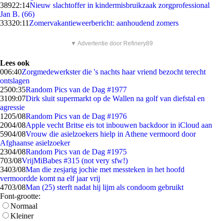
389
22:14
Nieuw slachtoffer in kindermisbruikzaak zorgprofessional
Jan B. (66)
333
20:11
Zomervakantieweerbericht: aanhoudend zomers
▼ Advertentie door Refinery89
Lees ook
0
06:40
Zorgmedewerkster die 's nachts haar vriend bezocht terecht
ontslagen
25
00:35
Random Pics van de Dag #1977
31
09:07
Dirk sluit supermarkt op de Wallen na golf van diefstal en
agressie
12
05/08
Random Pics van de Dag #1976
20
04/08
Apple vecht Britse eis tot inbouwen backdoor in iCloud aan
59
04/08
Vrouw die asielzoekers hielp in Athene vermoord door
Afghaanse asielzoeker
23
04/08
Random Pics van de Dag #1975
7
03/08
VrijMiBabes #315 (not very sfw!)
34
03/08
Man die zesjarig jochie met messteken in het hoofd
vermoordde komt na elf jaar vrij
47
03/08
Man (25) sterft nadat hij lijm als condoom gebruikt
Font-grootte:
Normaal
Kleiner