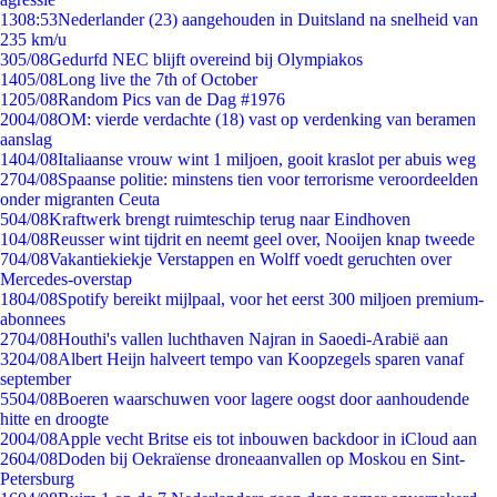
13
08:53
Nederlander (23) aangehouden in Duitsland na snelheid van
235 km/u
3
05/08
Gedurfd NEC blijft overeind bij Olympiakos
14
05/08
Long live the 7th of October
12
05/08
Random Pics van de Dag #1976
20
04/08
OM: vierde verdachte (18) vast op verdenking van beramen
aanslag
14
04/08
Italiaanse vrouw wint 1 miljoen, gooit kraslot per abuis weg
27
04/08
Spaanse politie: minstens tien voor terrorisme veroordeelden
onder migranten Ceuta
5
04/08
Kraftwerk brengt ruimteschip terug naar Eindhoven
1
04/08
Reusser wint tijdrit en neemt geel over, Nooijen knap tweede
7
04/08
Vakantiekiekje Verstappen en Wolff voedt geruchten over
Mercedes-overstap
18
04/08
Spotify bereikt mijlpaal, voor het eerst 300 miljoen premium-
abonnees
27
04/08
Houthi's vallen luchthaven Najran in Saoedi-Arabië aan
32
04/08
Albert Heijn halveert tempo van Koopzegels sparen vanaf
september
55
04/08
Boeren waarschuwen voor lagere oogst door aanhoudende
hitte en droogte
20
04/08
Apple vecht Britse eis tot inbouwen backdoor in iCloud aan
26
04/08
Doden bij Oekraïense droneaanvallen op Moskou en Sint-
Petersburg