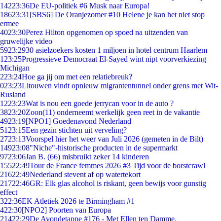
142
23:36
De EU-politiek #6 Musk naar Europa!
186
23:31
[SBS6] De Oranjezomer #10 Helene je kan het niet stop
ermee
40
23:30
Perez Hilton opgenomen op spoed na uitzenden van
gruwelijke video
59
23:29
30 asielzoekers kosten 1 miljoen in hotel centrum Haarlem
1
23:25
Progressieve Democraat El-Sayed wint nipt voorverkiezing
Michigan
2
23:24
Hoe ga jij om met een relatiebreuk?
0
23:23
Litouwen vindt opnieuw migrantentunnel onder grens met Wit-
Rusland
12
23:23
Wat is nou een goede jerrycan voor in de auto ?
38
23:20
Zoon(11) onderneemt werkelijk geen reet in de vakantie
49
23:19
[NPO1] Goedenavond Nederland
51
23:15
Een gezin stichten uit verveling?
27
23:13
Voorspel hier het weer van Juli 2026 (gemeten in de Bilt)
149
23:08
"Niche"-historische producten in de supermarkt
97
23:06
Jan B. (66) misbruikt zeker 14 kinderen
155
22:49
Tour de France femmes 2026 #3 Tijd voor de borstcrawl
216
22:49
Nederland stevent af op watertekort
217
22:46
GR: Elk glas alcohol is riskant, geen bewijs voor gunstig
effect
3
22:36
EK Atletiek 2026 te Birmingham #1
4
22:30
[NPO2] Poorten van Europa
214
22:29
De Avondetappe #176 - Met Ellen ten Damme.