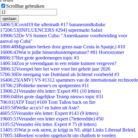
Scrollbar gebruiken
opslaan
34
06:53
Covid19 the aftermath #17 bananenmilkshake
172
06:53
[INFLUENCERS #294] supermarkt Safari
109
06:52
De VS framen Cuba: "Amerikaanse voorbereiding voor
aanval op Cuba"
18
06:48
Migranten breken door grens naar Ceuta in Spanje,l #10
160
06:43
Wat is jullie binnenhuistemperatuur? #81 Horrorzomer
88
06:37
Het grote goedemorgen topic #3
14
06:34
Zou je vreemdgaan in een relatie kunnen vergeven?
38
06:32
Voorspel hier het weer voor het gehele jaar 2026
57
06:30
De neergang van Duitsland als lichtend voorbeeld #3
164
06:25
[AMV] VS #1312 spammers van de internationale rechtsorde
187
06:23
Politieke meme's en spotprenten #11
139
06:21
Verander één letter: Expert #91 (10 letters)
19
06:04
Het grote dagelijkse Trump nieuws topic #31
7
06:01
[ATP Tour] #169 Tosti Tallon back on fire
41
05:58
Welke accu's? en halen uit Asie?
46
05:55
Verander één letter: Expert #143 (9 letters)
196
05:53
Verander een letter expert (7lettereditie) #50
11
05:52
Verander één letter. Expert # 75 (8 letters)
134
05:35
Wat je ook stemt, je krijgt in NL altijd Links Liberaal Beleid.
170
05:34
Boeken worden opgekocht om chatbots te voeden