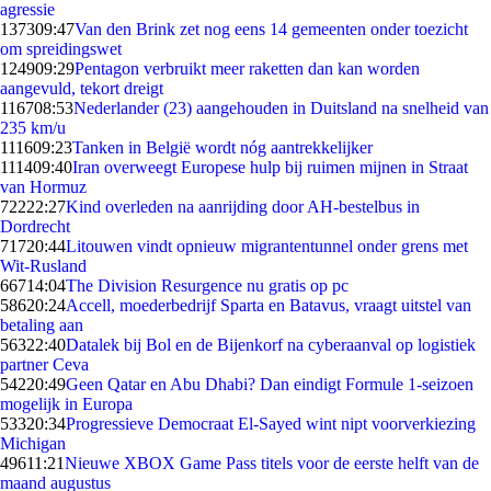
agressie
1373
09:47
Van den Brink zet nog eens 14 gemeenten onder toezicht
om spreidingswet
1249
09:29
Pentagon verbruikt meer raketten dan kan worden
aangevuld, tekort dreigt
1167
08:53
Nederlander (23) aangehouden in Duitsland na snelheid van
235 km/u
1116
09:23
Tanken in België wordt nóg aantrekkelijker
1114
09:40
Iran overweegt Europese hulp bij ruimen mijnen in Straat
van Hormuz
722
22:27
Kind overleden na aanrijding door AH-bestelbus in
Dordrecht
717
20:44
Litouwen vindt opnieuw migrantentunnel onder grens met
Wit-Rusland
667
14:04
The Division Resurgence nu gratis op pc
586
20:24
Accell, moederbedrijf Sparta en Batavus, vraagt uitstel van
betaling aan
563
22:40
Datalek bij Bol en de Bijenkorf na cyberaanval op logistiek
partner Ceva
542
20:49
Geen Qatar en Abu Dhabi? Dan eindigt Formule 1-seizoen
mogelijk in Europa
533
20:34
Progressieve Democraat El-Sayed wint nipt voorverkiezing
Michigan
496
11:21
Nieuwe XBOX Game Pass titels voor de eerste helft van de
maand augustus