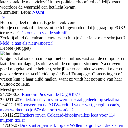
later, sprak de man zichzelf in het politieverhoor herhaaldelijk tegen,
waardoor de waarheid aan het licht kwam.
Submitter:
Bron:
NU.nl
19
Help ons; deel dit item als je het leuk vond
Heb je een leuk of interessant bericht gevonden dat je graag op FOK!
terug ziet?
Tip ons dan via de submit!
Zoek jij altijd de leukste nieuwtjes en kun je daar leuk over schrijven?
Meld je aan als nieuwsposter!
Debbie (Nugget)
Nugget zit al sinds haar jeugd met een infuus vast aan de computer en
laat hierdoor dagelijks nieuws uit de computer stromen. Na er even
goed op gekauwd te hebben, schrijft ze er een nieuwsbericht over en
post ze deze met veel liefde op de Fok! Frontpage. Opmerkingen of
vragen kun je haar altijd mailen, want ze vindt het popupje van haar
Outlook zo leuk.
Meest gelezen
54708
00:35
Random Pics van de Dag #1977
2292
11:40
Vinted-foto's van vrouwen massaal gedeeld op seksfora
1641
12:15
Doorwerken na AOW-leeftijd vaker vastgelegd in cao's,
moet werken na je 67e de norm worden?
1534
12:52
Hackers roven Coldcard-bitcoinwallets leeg voor 114
miljoen dollar
1476
09:07
Dirk sluit supermarkt op de Wallen na golf van diefstal en