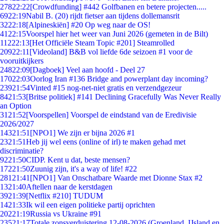
278
22:22
[Crowdfunding] #442 Golfbanen en betere projecten.....
69
22:19
Nabil B. (20) rijdt fietser aan tijdens dollemansrit
32
22:18
[Alpineskiën] #20 Op weg naar de OS!
41
22:15
Voorspel hier het weer van Juni 2026 (gemeten in de Bilt)
112
22:13
[Het Officiële Steam Topic #201] Steamrolled
209
22:11
[Videoland] B&B vol liefde 6de seizoen #1 voor de
vooruitkijkers
248
22:09
[Dagboek] Veel aan hoofd - Deel 27
170
22:03
Oorlog Iran #136 Bridge and powerplant day incoming?
239
21:54
Vinted #15 nog-net-niet gratis en verzendgezeur
84
21:53
[Britse politiek] #141 Declining Gracefully Was Never Really
an Option
31
21:52
[Voorspellen] Voorspel de eindstand van de Eredivisie
2026/2027
143
21:51
[NPO1] We zijn er bijna 2026 #1
23
21:51
Heb jij wel eens (online of irl) te maken gehad met
discriminatie?
92
21:50
CIDP. Kent u dat, beste mensen?
172
21:50
Zuunig zijn, it's a way of life! #22
281
21:41
[NPO1] Van Onschatbare Waarde met Dionne Stax #2
13
21:40
Aftellen naar de kerstdagen
39
21:39
[Netflix #210] TUDUM
14
21:33
Ik wil een eigen politieke partij oprichten
202
21:19
Russia vs Ukraine #91
235
21:17
Totale zonsverduistering 12-08-2026 (Groenland, IJsland en