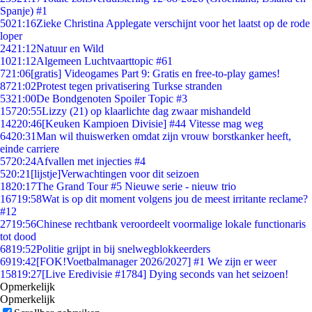
Spanje) #1
50
21:16
Zieke Christina Applegate verschijnt voor het laatst op de rode
loper
24
21:12
Natuur en Wild
10
21:12
Algemeen Luchtvaarttopic #61
7
21:06
[gratis] Videogames Part 9: Gratis en free-to-play games!
87
21:02
Protest tegen privatisering Turkse stranden
53
21:00
De Bondgenoten Spoiler Topic #3
157
20:55
Lizzy (21) op klaarlichte dag zwaar mishandeld
142
20:46
[Keuken Kampioen Divisie] #44 Vitesse mag weg
64
20:31
Man wil thuiswerken omdat zijn vrouw borstkanker heeft,
einde carriere
57
20:24
Afvallen met injecties #4
5
20:21
[lijstje]Verwachtingen voor dit seizoen
18
20:17
The Grand Tour #5 Nieuwe serie - nieuw trio
167
19:58
Wat is op dit moment volgens jou de meest irritante reclame?
#12
27
19:56
Chinese rechtbank veroordeelt voormalige lokale functionaris
tot dood
68
19:52
Politie grijpt in bij snelwegblokkeerders
69
19:42
[FOK!Voetbalmanager 2026/2027] #1 We zijn er weer
158
19:27
[Live Eredivisie #1784] Dying seconds van het seizoen!
Opmerkelijk
Opmerkelijk