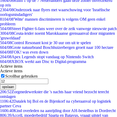
16
04/08
Ruim 1 op de 7 Nederlanders gaan deze zomer onverzekerd
op reis
23
04/08
Onderzoek naar flyers met waarschuwing voor 'Israëlische
oorlogsmisdadigers'
81
04/08
'Witte' mannen discrimineren is volgens OM geen enkel
probleem
5
04/08
Street Fighter 6-fans weer over de zeik vanwege nieuwste patch
30
04/08
Ceuta-leider noemt Marokkaanse grensaanval door migranten
'gruweldaad'
5
04/08
Control Resonant kost je 30 uur om uit te spelen
6
04/08
Grote natuurbrand Boschhuizerbergen groeit naar 100 hectare
6
04/08
FOK! was even down
2
04/08
Apex Legends stopt vandaag op Nintendo Switch
6
04/08
XBOX werkt aan Disc to Digital-programma
Actieve items
Actieve items
Scrollbar gebruiken
opslaan
2
06:52
Zorgmedewerkster die 's nachts haar vriend bezocht terecht
ontslagen
11
06:42
Datalek bij Bol en de Bijenkorf na cyberaanval op logistiek
partner Ceva
16
06:40
Kind overleden na aanrijding door AH-bestelbus in Dordrecht
8
06:39
Accell, moederbedrijf Sparta en Batavus, vraagt uitstel van