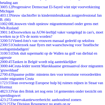
betaling aan
30
05:12
Progressieve Democraat El-Sayed wint nipt voorverkiezing
Michigan
4
03:13
Nieuw slachtoffer in kindermisbruikzaak zorgprofessional Jan
B. (66)
10
02:08
Litouwen vindt opnieuw migrantentunnel onder grens met
Wit-Rusland
39
01:14
Doorwerken na AOW-leeftijd vaker vastgelegd in cao's, moet
werken na je 67e de norm worden?
32
00:51
Vinted-foto's van vrouwen massaal gedeeld op seksfora
23
00:51
Onderzoek naar flyers met waarschuwing voor 'Israëlische
oorlogsmisdadigers'
31
00:51
Dirk sluit supermarkt op de Wallen na golf van diefstal en
agressie
20
00:45
Tanken in België wordt nóg aantrekkelijker
30
00:44
Ceuta-leider noemt Marokkaanse grensaanval door migranten
'gruweldaad'
27
00:43
Spaanse politie: minstens tien voor terrorisme veroordeelden
onder migranten Ceuta
17
23:55
Iran overweegt Europese hulp bij ruimen mijnen in Straat van
Hormuz
48
23:33
Van den Brink zet nog eens 14 gemeenten onder toezicht om
spreidingswet
4
23:27
Zomervakantieweerbericht: aanhoudend zomers
6
23:25
The Division Resurgence nu gratis op pc