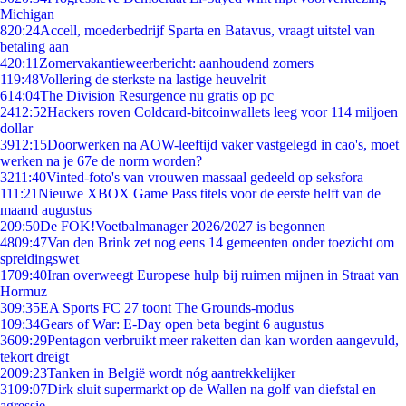
Michigan
8
20:24
Accell, moederbedrijf Sparta en Batavus, vraagt uitstel van
betaling aan
4
20:11
Zomervakantieweerbericht: aanhoudend zomers
1
19:48
Vollering de sterkste na lastige heuvelrit
6
14:04
The Division Resurgence nu gratis op pc
24
12:52
Hackers roven Coldcard-bitcoinwallets leeg voor 114 miljoen
dollar
39
12:15
Doorwerken na AOW-leeftijd vaker vastgelegd in cao's, moet
werken na je 67e de norm worden?
32
11:40
Vinted-foto's van vrouwen massaal gedeeld op seksfora
1
11:21
Nieuwe XBOX Game Pass titels voor de eerste helft van de
maand augustus
2
09:50
De FOK!Voetbalmanager 2026/2027 is begonnen
48
09:47
Van den Brink zet nog eens 14 gemeenten onder toezicht om
spreidingswet
17
09:40
Iran overweegt Europese hulp bij ruimen mijnen in Straat van
Hormuz
3
09:35
EA Sports FC 27 toont The Grounds-modus
1
09:34
Gears of War: E-Day open beta begint 6 augustus
36
09:29
Pentagon verbruikt meer raketten dan kan worden aangevuld,
tekort dreigt
20
09:23
Tanken in België wordt nóg aantrekkelijker
31
09:07
Dirk sluit supermarkt op de Wallen na golf van diefstal en
agressie