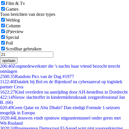
Film & Tv
Games
Toon berichten van deze types
Weblog
Column
(P)review
Special
Poll
Scrollbar gebruiken
opslaan
2
06:40
Zorgmedewerkster die 's nachts haar vriend bezocht terecht
ontslagen
25
00:35
Random Pics van de Dag #1977
11
22:40
Datalek bij Bol en de Bijenkorf na cyberaanval op logistiek
partner Ceva
16
22:27
Kind overleden na aanrijding door AH-bestelbus in Dordrecht
4
22:14
Nieuw slachtoffer in kindermisbruikzaak zorgprofessional Jan
B. (66)
0
20:49
Geen Qatar en Abu Dhabi? Dan eindigt Formule 1-seizoen
mogelijk in Europa
10
20:44
Litouwen vindt opnieuw migrantentunnel onder grens met
Wit-Rusland
30
20:34
Progressieve Democraat El-Sayed wint nipt voorverkiezing