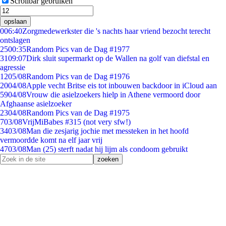
Scrollbar gebruiken
opslaan
0
06:40
Zorgmedewerkster die 's nachts haar vriend bezocht terecht
ontslagen
25
00:35
Random Pics van de Dag #1977
31
09:07
Dirk sluit supermarkt op de Wallen na golf van diefstal en
agressie
12
05/08
Random Pics van de Dag #1976
20
04/08
Apple vecht Britse eis tot inbouwen backdoor in iCloud aan
59
04/08
Vrouw die asielzoekers hielp in Athene vermoord door
Afghaanse asielzoeker
23
04/08
Random Pics van de Dag #1975
7
03/08
VrijMiBabes #315 (not very sfw!)
34
03/08
Man die zesjarig jochie met messteken in het hoofd
vermoordde komt na elf jaar vrij
47
03/08
Man (25) sterft nadat hij lijm als condoom gebruikt