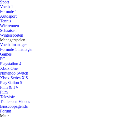
Sport
Voetbal
Formule 1
Autosport
Tennis
Wielrennen
Schaatsen
Wintersporten
Managerspelen
Voetbalmanager
Formule 1-manager
Games
PC
Playstation 4
Xbox One
Nintendo Switch
Xbox Series X|S
PlayStation 5
Film & TV
Film
Televisie
Trailers en Videos
Bioscoopagenda
Forum
Meer