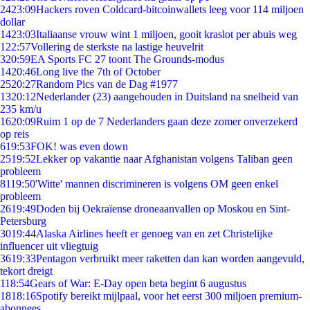
24
23:09
Hackers roven Coldcard-bitcoinwallets leeg voor 114 miljoen
dollar
14
23:03
Italiaanse vrouw wint 1 miljoen, gooit kraslot per abuis weg
1
22:57
Vollering de sterkste na lastige heuvelrit
3
20:59
EA Sports FC 27 toont The Grounds-modus
14
20:46
Long live the 7th of October
25
20:27
Random Pics van de Dag #1977
13
20:12
Nederlander (23) aangehouden in Duitsland na snelheid van
235 km/u
16
20:09
Ruim 1 op de 7 Nederlanders gaan deze zomer onverzekerd
op reis
6
19:53
FOK! was even down
25
19:52
Lekker op vakantie naar Afghanistan volgens Taliban geen
probleem
81
19:50
'Witte' mannen discrimineren is volgens OM geen enkel
probleem
26
19:49
Doden bij Oekraïense droneaanvallen op Moskou en Sint-
Petersburg
30
19:44
Alaska Airlines heeft er genoeg van en zet Christelijke
influencer uit vliegtuig
36
19:33
Pentagon verbruikt meer raketten dan kan worden aangevuld,
tekort dreigt
1
18:54
Gears of War: E-Day open beta begint 6 augustus
18
18:16
Spotify bereikt mijlpaal, voor het eerst 300 miljoen premium-
abonnees