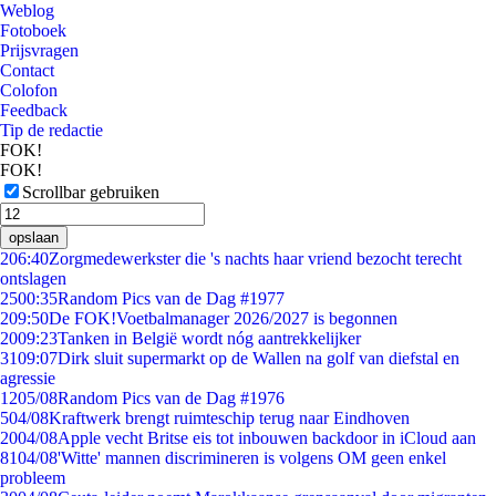
Weblog
Fotoboek
Prijsvragen
Contact
Colofon
Feedback
Tip de redactie
FOK!
FOK!
Scrollbar gebruiken
opslaan
2
06:40
Zorgmedewerkster die 's nachts haar vriend bezocht terecht
ontslagen
25
00:35
Random Pics van de Dag #1977
2
09:50
De FOK!Voetbalmanager 2026/2027 is begonnen
20
09:23
Tanken in België wordt nóg aantrekkelijker
31
09:07
Dirk sluit supermarkt op de Wallen na golf van diefstal en
agressie
12
05/08
Random Pics van de Dag #1976
5
04/08
Kraftwerk brengt ruimteschip terug naar Eindhoven
20
04/08
Apple vecht Britse eis tot inbouwen backdoor in iCloud aan
81
04/08
'Witte' mannen discrimineren is volgens OM geen enkel
probleem