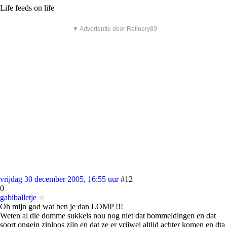
Life feeds on life
▼ Advertentie door Refinery89
vrijdag 30 december 2005, 16:55 uur
#12
0
gabiballetje
Oh mijn god wat ben je dan LOMP !!!
Weten al die domme sukkels nou nog niet dat bommeldingen en dat
soort ongein zinloos zijn en dat ze er vrijwel altijd achter komen en dta