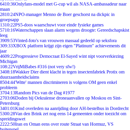
64
10:36
Onlyfans-model met G-cup wil als NASA-ambassadeur naar
maan
28
10:24
NPO-manager Menno de Boer geschorst na dickpic in
groepsapp
13
10:22
PS5-doos waarschuwt voor einde fysieke games
57
10:16
Waterschappen slaan alarm wegens droogte: Gereedschapskist
leeg
39
09:53
Vinted-foto's van vrouwen massaal gedeeld op seksfora
3
09:33
XBOX platform krijgt zijn eigen "Platinum" achievements dit
jaar
46
09:22
Progressieve Democraat El-Sayed wint nipt voorverkiezing
Michigan
1
08:22
VrijMiBabes #316 (not very sfw!)
34
08:18
Wakker Dier dient klacht in tegen insectenfabriek Protix om
duurzaamheidsclaims
85
04:44
'Witte' mannen discrimineren is volgens OM geen enkel
probleem
37
04:13
Random Pics van de Dag #1977
27
03:06
Doden bij Oekraïense droneaanvallen op Moskou en Sint-
Petersburg
34
01:01
Kind overleden na aanrijding door AH-bestelbus in Dordrecht
53
00:28
Van den Brink zet nog eens 14 gemeenten onder toezicht om
spreidingswet
22
22:50
Iran en Oman eens over route Straat van Hormuz, VS
buitenspel