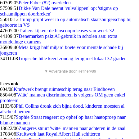
603
09:05
Peter Faber (82) overleden
575
09:51
Dikke Van Dale neemt 'vulvalippen' op: 'stigma op
schaamlippen doorbreken'
550
10:12
Trump grijpt weer in op automatisch staatsburgerschap bij
geboorte in VS
476
05:00
Trailers kijken: de bioscoopreleases van week 32
441
09:37
Denemarken pakt AI-gebruik in scholen aan: extra
mondelinge examens
369
09:40
Meta krijgt half miljard boete voor mentale schade bij
jongeren
341
11:08
Tropische hitte keert zondag terug met lokaal 32 graden
▼ Advertentie door Refinery89
Lees ook
6
04/08
Kraftwerk brengt ruimteschip terug naar Eindhoven
85
04/08
'Witte' mannen discrimineren is volgens OM geen enkel
probleem
11
03/08
Phil Collins dronk zich bijna dood, kinderen moesten al
afscheid nemen
71
15/07
Sophie Straat reageert op ophef op haar haatoproep naar
blanke mannen
136
22/06
Zangeres stuurt 'witte' mannen naar achteren in de zaal
17
08/06
Kraftwerk laat Royal Albert Hall schitteren