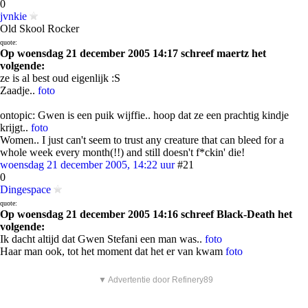
0
jvnkie
Old Skool Rocker
quote:
Op woensdag 21 december 2005 14:17 schreef maertz het
volgende:
ze is al best oud eigenlijk :S
Zaadje..
foto
ontopic: Gwen is een puik wijffie.. hoop dat ze een prachtig kindje
krijgt..
foto
Women.. I just can't seem to trust any creature that can bleed for a
whole week every month(!!) and still doesn't f*ckin' die!
woensdag 21 december 2005, 14:22 uur
#21
0
Dingespace
quote:
Op woensdag 21 december 2005 14:16 schreef Black-Death het
volgende:
Ik dacht altijd dat Gwen Stefani een man was..
foto
Haar man ook, tot het moment dat het er van kwam
foto
▼ Advertentie door Refinery89