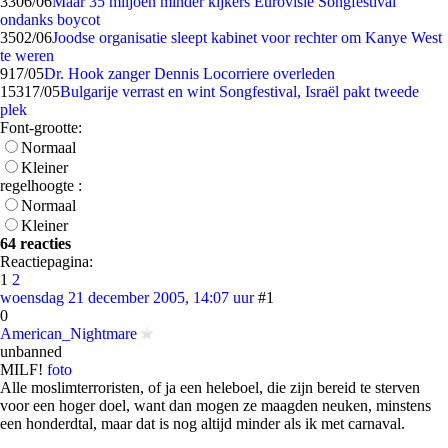
33
06/06
Maar 35 miljoen minder kijkers Eurovisie Songfestival
ondanks boycot
35
02/06
Joodse organisatie sleept kabinet voor rechter om Kanye West
te weren
9
17/05
Dr. Hook zanger Dennis Locorriere overleden
153
17/05
Bulgarije verrast en wint Songfestival, Israël pakt tweede
plek
Font-grootte:
Normaal
Kleiner
regelhoogte :
Normaal
Kleiner
64 reacties
Reactiepagina:
1
2
woensdag 21 december 2005, 14:07 uur
#1
0
American_Nightmare
unbanned
MILF!
foto
Alle moslimterroristen, of ja een heleboel, die zijn bereid te sterven
voor een hoger doel, want dan mogen ze maagden neuken, minstens
een honderdtal, maar dat is nog altijd minder als ik met carnaval.