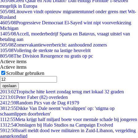
3
05/08
Geen Qatar en Abu Dhabi? Dan eindigt Formule 1-seizoen
mogelijk in Europa
5
05/08
Litouwen vindt opnieuw migrantentunnel onder grens met Wit-
Rusland
46
05/08
Progressieve Democraat El-Sayed wint nipt voorverkiezing
Michigan
14
05/08
Accell, moederbedrijf Sparta en Batavus, vraagt uitstel van
betaling aan
5
05/08
Zomervakantieweerbericht: aanhoudend zomers
1
05/08
Vollering de sterkste na lastige heuvelrit
8
05/08
The Division Resurgence nu gratis op pc
Actieve items
Actieve items
Scrollbar gebruiken
opslaan
20
13:02
Tropische hitte keert zondag terug met lokaal 32 graden
22
13:01
Peter Faber (82) overleden
24
12:59
Random Pics van de Dag #1979
38
12:55
Dikke Van Dale neemt 'vulvalippen' op: 'stigma op
schaamlippen doorbreken'
11
12:55
Meta krijgt half miljard boete voor mentale schade bij jongeren
13
12:54
Ontslagen bij Halo Studios na Campaign Evolved
59
12:50
Israël meldt dood twee militairen in Zuid-Libanon, vergelding
aangekondigd