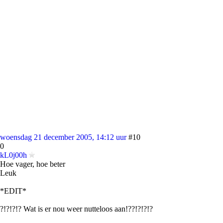
woensdag 21 december 2005, 14:12 uur
#10
0
kL0j00h
Hoe vager, hoe beter
Leuk
*EDIT*
?!?!?!? Wat is er nou weer nutteloos aan!??!?!?!?