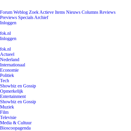
Forum
Weblog
Zoek
Actieve Items
Nieuws
Columns
Reviews
Previews
Specials
Archief
Inloggen
fok.nl
Inloggen
fok.nl
Actueel
Nederland
Internationaal
Economie
Politiek
Tech
Showbiz en Gossip
Opmerkelijk
Entertainment
Showbiz en Gossip
Muziek
Film
Televisie
Media & Cultuur
Bioscoopagenda