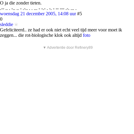
O ja die zonder tieten.
.-- .. . -.. .. - .-.. . . ... - -.- . -. - -- --- .-. ... .
woensdag 21 december 2005, 14:08 uur
#5
0
sleddie
Gefeliciteerd.. ze had er ook niet echt veel tijd meer voor moet ik
zeggen... die rot-biologische klok ook altijd
foto
▼ Advertentie door Refinery89