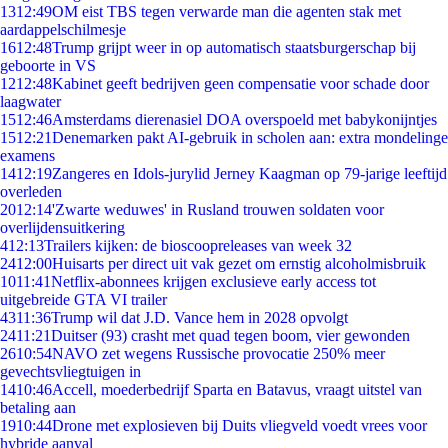
13
12:49
OM eist TBS tegen verwarde man die agenten stak met
aardappelschilmesje
16
12:48
Trump grijpt weer in op automatisch staatsburgerschap bij
geboorte in VS
12
12:48
Kabinet geeft bedrijven geen compensatie voor schade door
laagwater
15
12:46
Amsterdams dierenasiel DOA overspoeld met babykonijntjes
15
12:21
Denemarken pakt AI-gebruik in scholen aan: extra mondelinge
examens
14
12:19
Zangeres en Idols-jurylid Jerney Kaagman op 79-jarige leeftijd
overleden
20
12:14
'Zwarte weduwes' in Rusland trouwen soldaten voor
overlijdensuitkering
4
12:13
Trailers kijken: de bioscoopreleases van week 32
24
12:00
Huisarts per direct uit vak gezet om ernstig alcoholmisbruik
10
11:41
Netflix-abonnees krijgen exclusieve early access tot
uitgebreide GTA VI trailer
43
11:36
Trump wil dat J.D. Vance hem in 2028 opvolgt
24
11:21
Duitser (93) crasht met quad tegen boom, vier gewonden
26
10:54
NAVO zet wegens Russische provocatie 250% meer
gevechtsvliegtuigen in
14
10:46
Accell, moederbedrijf Sparta en Batavus, vraagt uitstel van
betaling aan
19
10:44
Drone met explosieven bij Duits vliegveld voedt vrees voor
hybride aanval