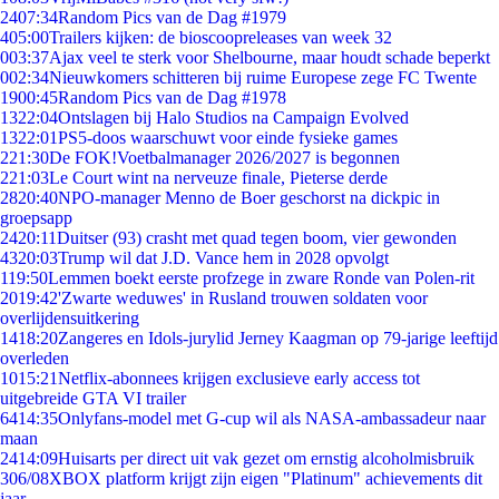
24
07:34
Random Pics van de Dag #1979
4
05:00
Trailers kijken: de bioscoopreleases van week 32
0
03:37
Ajax veel te sterk voor Shelbourne, maar houdt schade beperkt
0
02:34
Nieuwkomers schitteren bij ruime Europese zege FC Twente
19
00:45
Random Pics van de Dag #1978
13
22:04
Ontslagen bij Halo Studios na Campaign Evolved
13
22:01
PS5-doos waarschuwt voor einde fysieke games
2
21:30
De FOK!Voetbalmanager 2026/2027 is begonnen
2
21:03
Le Court wint na nerveuze finale, Pieterse derde
28
20:40
NPO-manager Menno de Boer geschorst na dickpic in
groepsapp
24
20:11
Duitser (93) crasht met quad tegen boom, vier gewonden
43
20:03
Trump wil dat J.D. Vance hem in 2028 opvolgt
1
19:50
Lemmen boekt eerste profzege in zware Ronde van Polen-rit
20
19:42
'Zwarte weduwes' in Rusland trouwen soldaten voor
overlijdensuitkering
14
18:20
Zangeres en Idols-jurylid Jerney Kaagman op 79-jarige leeftijd
overleden
10
15:21
Netflix-abonnees krijgen exclusieve early access tot
uitgebreide GTA VI trailer
64
14:35
Onlyfans-model met G-cup wil als NASA-ambassadeur naar
maan
24
14:09
Huisarts per direct uit vak gezet om ernstig alcoholmisbruik
3
06/08
XBOX platform krijgt zijn eigen "Platinum" achievements dit
jaar