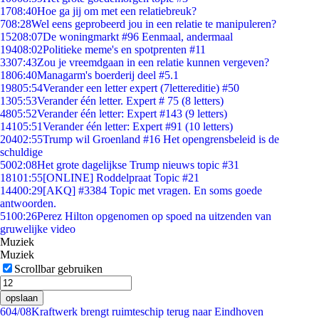
17
08:40
Hoe ga jij om met een relatiebreuk?
7
08:28
Wel eens geprobeerd jou in een relatie te manipuleren?
152
08:07
De woningmarkt #96 Eenmaal, andermaal
194
08:02
Politieke meme's en spotprenten #11
33
07:43
Zou je vreemdgaan in een relatie kunnen vergeven?
18
06:40
Managarm's boerderij deel #5.1
198
05:54
Verander een letter expert (7lettereditie) #50
13
05:53
Verander één letter. Expert # 75 (8 letters)
48
05:52
Verander één letter: Expert #143 (9 letters)
141
05:51
Verander één letter: Expert #91 (10 letters)
204
02:55
Trump wil Groenland #16 Het opengrensbeleid is de
schuldige
50
02:08
Het grote dagelijkse Trump nieuws topic #31
181
01:55
[ONLINE] Roddelpraat Topic #21
144
00:29
[AKQ] #3384 Topic met vragen. En soms goede
antwoorden.
51
00:26
Perez Hilton opgenomen op spoed na uitzenden van
gruwelijke video
Muziek
Muziek
Scrollbar gebruiken
opslaan
6
04/08
Kraftwerk brengt ruimteschip terug naar Eindhoven