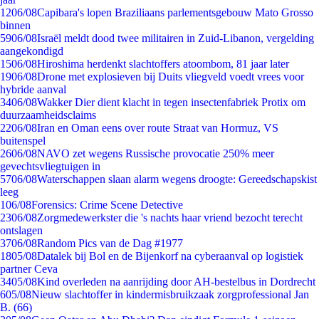
12
06/08
Capibara's lopen Braziliaans parlementsgebouw Mato Grosso
binnen
59
06/08
Israël meldt dood twee militairen in Zuid-Libanon, vergelding
aangekondigd
15
06/08
Hiroshima herdenkt slachtoffers atoombom, 81 jaar later
19
06/08
Drone met explosieven bij Duits vliegveld voedt vrees voor
hybride aanval
34
06/08
Wakker Dier dient klacht in tegen insectenfabriek Protix om
duurzaamheidsclaims
22
06/08
Iran en Oman eens over route Straat van Hormuz, VS
buitenspel
26
06/08
NAVO zet wegens Russische provocatie 250% meer
gevechtsvliegtuigen in
57
06/08
Waterschappen slaan alarm wegens droogte: Gereedschapskist
leeg
1
06/08
Forensics: Crime Scene Detective
23
06/08
Zorgmedewerkster die 's nachts haar vriend bezocht terecht
ontslagen
37
06/08
Random Pics van de Dag #1977
18
05/08
Datalek bij Bol en de Bijenkorf na cyberaanval op logistiek
partner Ceva
34
05/08
Kind overleden na aanrijding door AH-bestelbus in Dordrecht
6
05/08
Nieuw slachtoffer in kindermisbruikzaak zorgprofessional Jan
B. (66)