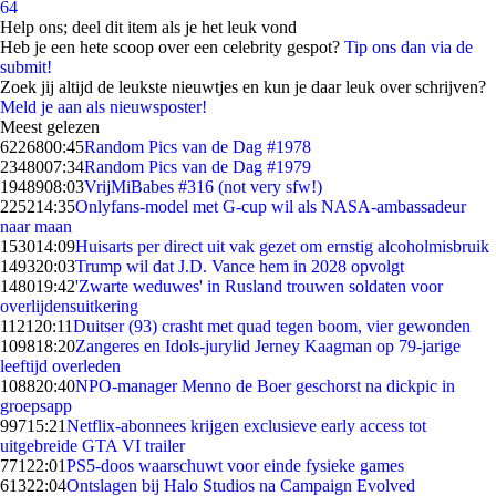
64
Help ons; deel dit item als je het leuk vond
Heb je een hete scoop over een celebrity gespot?
Tip ons dan via de
submit!
Zoek jij altijd de leukste nieuwtjes en kun je daar leuk over schrijven?
Meld je aan als nieuwsposter!
Meest gelezen
62268
00:45
Random Pics van de Dag #1978
23480
07:34
Random Pics van de Dag #1979
19489
08:03
VrijMiBabes #316 (not very sfw!)
2252
14:35
Onlyfans-model met G-cup wil als NASA-ambassadeur
naar maan
1530
14:09
Huisarts per direct uit vak gezet om ernstig alcoholmisbruik
1493
20:03
Trump wil dat J.D. Vance hem in 2028 opvolgt
1480
19:42
'Zwarte weduwes' in Rusland trouwen soldaten voor
overlijdensuitkering
1121
20:11
Duitser (93) crasht met quad tegen boom, vier gewonden
1098
18:20
Zangeres en Idols-jurylid Jerney Kaagman op 79-jarige
leeftijd overleden
1088
20:40
NPO-manager Menno de Boer geschorst na dickpic in
groepsapp
997
15:21
Netflix-abonnees krijgen exclusieve early access tot
uitgebreide GTA VI trailer
771
22:01
PS5-doos waarschuwt voor einde fysieke games
613
22:04
Ontslagen bij Halo Studios na Campaign Evolved