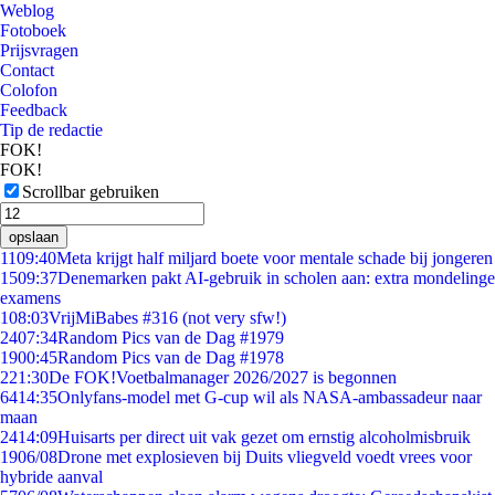
Weblog
Fotoboek
Prijsvragen
Contact
Colofon
Feedback
Tip de redactie
FOK!
FOK!
Scrollbar gebruiken
opslaan
11
09:40
Meta krijgt half miljard boete voor mentale schade bij jongeren
15
09:37
Denemarken pakt AI-gebruik in scholen aan: extra mondelinge
examens
1
08:03
VrijMiBabes #316 (not very sfw!)
24
07:34
Random Pics van de Dag #1979
19
00:45
Random Pics van de Dag #1978
2
21:30
De FOK!Voetbalmanager 2026/2027 is begonnen
64
14:35
Onlyfans-model met G-cup wil als NASA-ambassadeur naar
maan
24
14:09
Huisarts per direct uit vak gezet om ernstig alcoholmisbruik
19
06/08
Drone met explosieven bij Duits vliegveld voedt vrees voor
hybride aanval