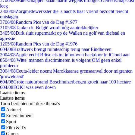
57
06/08
Waterschappen slaan alarm wegens droogte: Gereedschapskist
leeg
23
06/08
Zorgmedewerkster die 's nachts haar vriend bezocht terecht
ontslagen
37
06/08
Random Pics van de Dag #1977
21
05/08
Tanken in België wordt nóg aantrekkelijker
34
05/08
Dirk sluit supermarkt op de Wallen na golf van diefstal en
agressie
12
05/08
Random Pics van de Dag #1976
6
04/08
Kraftwerk brengt ruimteschip terug naar Eindhoven
20
04/08
Apple vecht Britse eis tot inbouwen backdoor in iCloud aan
85
04/08
'Witte' mannen discrimineren is volgens OM geen enkel
probleem
30
04/08
Ceuta-leider noemt Marokkaanse grensaanval door migranten
'gruweldaad'
6
04/08
Grote natuurbrand Boschhuizerbergen groeit naar 100 hectare
6
04/08
FOK! was even down
Laatste items
Laatste items
Toon berichten uit deze thema's
Actueel
Entertainment
Sport
Film & Tv
Games