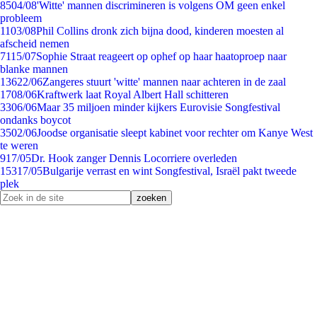
85
04/08
'Witte' mannen discrimineren is volgens OM geen enkel
probleem
11
03/08
Phil Collins dronk zich bijna dood, kinderen moesten al
afscheid nemen
71
15/07
Sophie Straat reageert op ophef op haar haatoproep naar
blanke mannen
136
22/06
Zangeres stuurt 'witte' mannen naar achteren in de zaal
17
08/06
Kraftwerk laat Royal Albert Hall schitteren
33
06/06
Maar 35 miljoen minder kijkers Eurovisie Songfestival
ondanks boycot
35
02/06
Joodse organisatie sleept kabinet voor rechter om Kanye West
te weren
9
17/05
Dr. Hook zanger Dennis Locorriere overleden
153
17/05
Bulgarije verrast en wint Songfestival, Israël pakt tweede
plek