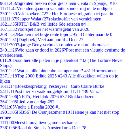
96
11:45
Migranten breken door grens naar Ceuta in Spanje,l #10
117
11:42
Vrienden gaan op vakantie zonder mij uit te nodigen
250
11:39
Asielzoekers #22 : Het Europese migratiepact gaat in
111
11:37
Kapper Walat (27) slachtoffer van vernielingen
162
11:35
[RTL] B&B vol liefde 6de seizoen #4
167
11:32
Voorspel hier het warmtegetal van 2026
268
11:32
Banken met hoge rente topic #95 - Dichter naar de 0
266
11:31
[Dagboek] Veel aan hoofd - Deel 27
13
11:30
97-jarige Betty verbreekt opnieuw record als oudste
240
11:26
Wie gaan er dood in 2026?Post met een vleugje cynisme de
overledenen.
6
11:26
Draai hier alle platen in je platenkast #32 (The Torture Never
Stops)
169
11:21
Wat is jullie binnenhuistemperatuur? #81 Horrorzomer
237
11:18
Top 2000 Editie 2025 #243 Alle dikzakken willen op je
lijken
16
11:14
[Boekbespreking] Yesteryear - Caro Claire Burke
54
11:11
Post hier zo vaak mogelijk om 11:11 #39 Vanz11
266
11:06
[NET5] Het blok 2026 #32 Blokkendozen
264
11:05
Lied van de dag #52
79
11:05
Vuelta a España 2026 #1
190
11:05
[SBS6] De Oranjezomer #10 Helene je kan het niet stop
ermee
11
11:00
Meest innovatieve game mechanics
236
10:56
Raad de Straat - Amsterdam - Deel 78