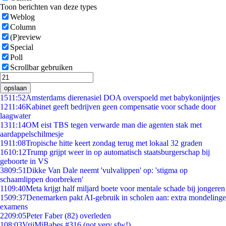
Toon berichten van deze types
Weblog
Column
(P)review
Special
Poll
Scrollbar gebruiken
opslaan
15
11:52
Amsterdams dierenasiel DOA overspoeld met babykonijntjes
12
11:46
Kabinet geeft bedrijven geen compensatie voor schade door
laagwater
13
11:14
OM eist TBS tegen verwarde man die agenten stak met
aardappelschilmesje
19
11:08
Tropische hitte keert zondag terug met lokaal 32 graden
16
10:12
Trump grijpt weer in op automatisch staatsburgerschap bij
geboorte in VS
38
09:51
Dikke Van Dale neemt 'vulvalippen' op: 'stigma op
schaamlippen doorbreken'
11
09:40
Meta krijgt half miljard boete voor mentale schade bij jongeren
15
09:37
Denemarken pakt AI-gebruik in scholen aan: extra mondelinge
examens
22
09:05
Peter Faber (82) overleden
1
08:03
VrijMiBabes #316 (not very sfw!)