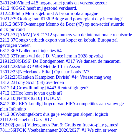
249
12:40
Vinted #15 nog-net-niet gratis en verzendgezeur
42
12:40
GGZ heeft mij gezond verklaard.
3
12:40
Philip Morris gebruikt AI voor rookcampagne
192
12:39
Oorlog Iran #136 Bridge and powerplant day incoming?
116
12:38
NPO-manager Menno de Boer (47) op non-actief stuurde
dick-pic rond
232
12:37
[AMV] VS #1312 spammers van de internationale rechtsorde
22
12:37
Congo verbiedt export van koper en kobalt, Europa zal
gevolgen voelen
68
12:36
Afvallen met injecties #4
20
12:33
Trump wil dat J.D. Vance hem in 2028 opvolgt
219
12:30
[SBS6] De Bondgenoten #317 We dansen de macaroni
284
12:28
MotoGP #93 Met de TT in Assen
130
12:23
[Nederlands Elftal] Op naar Louis IV?
145
12:23
[Keuken Kampioen Divisie] #44 Vitesse mag weg
18
12:23
Tony Scott (54) overleden
18
12:14
[Crowdfunding] #443 Rentestijgingen?
47
12:13
Hoe kom je van egels af?
45
12:10
[Netflix #210] TUDUM
84
12:08
UEFA kondigt boycot van FIFA-competities aan vanwege
plan Infantino
44
12:06
Woningtekort: dus ga je woningen slopen, logisch
211
12:03
Israel en Gaza #17
9
12:02
[gratis] Videogames Part 9: Gratis en free-to-play games!
78
11:56
[FOK!Voetbalmanager 2026/2027] #1 We zijn er weer