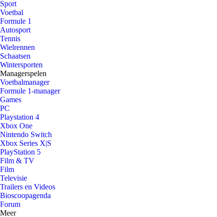
Sport
Voetbal
Formule 1
Autosport
Tennis
Wielrennen
Schaatsen
Wintersporten
Managerspelen
Voetbalmanager
Formule 1-manager
Games
PC
Playstation 4
Xbox One
Nintendo Switch
Xbox Series X|S
PlayStation 5
Film & TV
Film
Televisie
Trailers en Videos
Bioscoopagenda
Forum
Meer