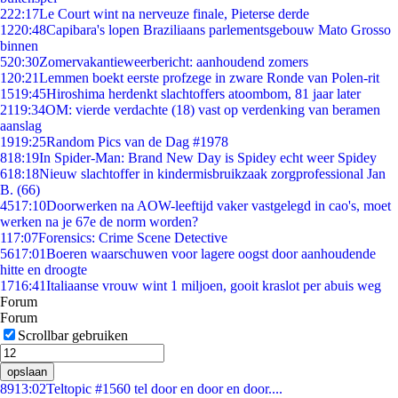
2
22:17
Le Court wint na nerveuze finale, Pieterse derde
12
20:48
Capibara's lopen Braziliaans parlementsgebouw Mato Grosso
binnen
5
20:30
Zomervakantieweerbericht: aanhoudend zomers
1
20:21
Lemmen boekt eerste profzege in zware Ronde van Polen-rit
15
19:45
Hiroshima herdenkt slachtoffers atoombom, 81 jaar later
21
19:34
OM: vierde verdachte (18) vast op verdenking van beramen
aanslag
19
19:25
Random Pics van de Dag #1978
8
18:19
In Spider-Man: Brand New Day is Spidey echt weer Spidey
6
18:18
Nieuw slachtoffer in kindermisbruikzaak zorgprofessional Jan
B. (66)
45
17:10
Doorwerken na AOW-leeftijd vaker vastgelegd in cao's, moet
werken na je 67e de norm worden?
1
17:07
Forensics: Crime Scene Detective
56
17:01
Boeren waarschuwen voor lagere oogst door aanhoudende
hitte en droogte
17
16:41
Italiaanse vrouw wint 1 miljoen, gooit kraslot per abuis weg
Forum
Forum
Scrollbar gebruiken
opslaan
89
13:02
Teltopic #1560 tel door en door en door....