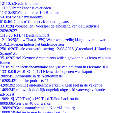
121
10:52
Nederland toen
11
10:50
Peter Faber is overleden
113
10:48
[Wielrennen #616] Brennan!
54
10:47
Magic mushrooms
0
10:46
LG nas n1t1 - niet zichtbaar bij aansluiten
33
10:28
[Voorspellen] Voorspel de eindstand van de Eredivisie
2026/2027
11
10:25
[RTL4] Bestemming X
121
10:25
[ShowChat #1259] Waar we gezellig klagen over de warmte
5
10:21
Poepen tijdens het tandenpoetsen
250
10:20
Totale zonsverduistering 12-08-2026 (Groenland, IJsland en
Spanje) #1
35
10:20
Errol Keyner: Accountants willen gewoon niks leren van hun
fouten
73
10:19
Een tactische/militaire analyse van het front in Oekraïne #31
133
10:04
[WLR SC #417] Nieuw deel openen was kaputt
28
09:45
Astronomie in de Achtertuin #6
162
09:42
Politieke podcasts #1
42
09:39
Zoon(11) onderneemt werkelijk geen reet in de vakantie
14
09:24
Rechtszaak dodelijk ongeluk uitgesteld vanwege vakantie
advocaat
19
09:19
[ATP Tour] #169 Tosti Tallon back on fire
80
09:08
Meer dan 40 uur werken.
136
09:02
Grote natuurbrand in Noord-Limburg
100
08:59
Het grote goedemorgen topic #3