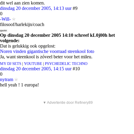
dit wel aan zien komen.
dinsdag 20 december 2005, 14:13 uur
#9
0
-Will-
filosoof/harlekijn/coach
quote:
Op dinsdag 20 december 2005 14:10 schreef kL0j00h het
volgende:
Dat is gelukkig ook opgelost:
Noren vinden gigantische voorraad steenkool
foto
Ja, want steenkool is zóveel beter voor het mileu.
MY DJ SETS
|
YOUTUBE
|
PSYCHEDELIC TECHNO
dinsdag 20 december 2005, 14:15 uur
#10
0
nytram
hell yeah ! 1 europa!
▼ Advertentie door Refinery89