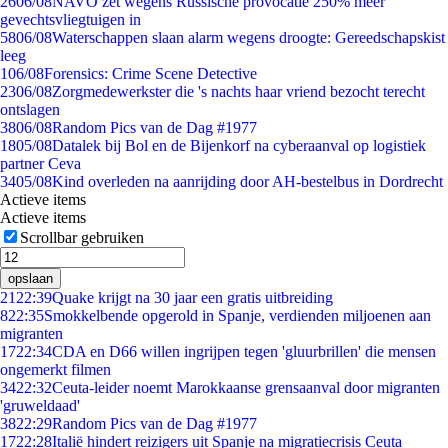
26
06/08
NAVO zet wegens Russische provocatie 250% meer
gevechtsvliegtuigen in
58
06/08
Waterschappen slaan alarm wegens droogte: Gereedschapskist
leeg
1
06/08
Forensics: Crime Scene Detective
23
06/08
Zorgmedewerkster die 's nachts haar vriend bezocht terecht
ontslagen
38
06/08
Random Pics van de Dag #1977
18
05/08
Datalek bij Bol en de Bijenkorf na cyberaanval op logistiek
partner Ceva
34
05/08
Kind overleden na aanrijding door AH-bestelbus in Dordrecht
Actieve items
Actieve items
Scrollbar gebruiken
opslaan
21
22:39
Quake krijgt na 30 jaar een gratis uitbreiding
8
22:35
Smokkelbende opgerold in Spanje, verdienden miljoenen aan
migranten
17
22:34
CDA en D66 willen ingrijpen tegen 'gluurbrillen' die mensen
ongemerkt filmen
34
22:32
Ceuta-leider noemt Marokkaanse grensaanval door migranten
'gruweldaad'
38
22:29
Random Pics van de Dag #1977
17
22:28
Italië hindert reizigers uit Spanje na migratiecrisis Ceuta