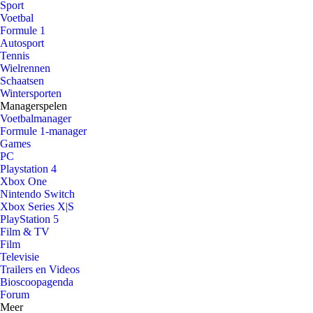
Sport
Voetbal
Formule 1
Autosport
Tennis
Wielrennen
Schaatsen
Wintersporten
Managerspelen
Voetbalmanager
Formule 1-manager
Games
PC
Playstation 4
Xbox One
Nintendo Switch
Xbox Series X|S
PlayStation 5
Film & TV
Film
Televisie
Trailers en Videos
Bioscoopagenda
Forum
Meer