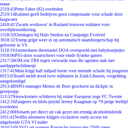
maan
25
19:43
Peter Faber (82) overleden
25
19:14
Kabinet geeft bedrijven geen compensatie voor schade door
laagwater
24
18:41
'Zwarte weduwes' in Rusland trouwen soldaten voor
overlijdensuitkering
15
18:32
Ontslagen bij Halo Studios na Campaign Evolved
30
18:32
Trump grijpt weer in op automatisch staatsburgerschap bij
geboorte in VS
31
18:19
Amsterdams dierenasiel DOA overspoeld met babykonijntjes
19
18:06
PS5-doos waarschuwt voor einde fysieke games
23
17:58
OM eist TBS tegen verwarde man die agenten stak met
aardappelschilmesje
13
17:41
Meta krijgt half miljard boete voor mentale schade bij jongeren
69
15:03
Israël meldt dood twee militairen in Zuid-Libanon, vergelding
aangekondigd
29
13:48
NPO-manager Menno de Boer geschorst na dickpic in
groepsapp
1
13:37
Nieuwkomers schitteren bij ruime Europese zege FC Twente
14
12:19
Zangeres en Idols-jurylid Jerney Kaagman op 79-jarige leeftijd
overleden
24
12:00
Huisarts per direct uit vak gezet om ernstig alcoholmisbruik
10
11:41
Netflix-abonnees krijgen exclusieve early access tot
uitgebreide GTA VI trailer
26
10:54
NAVO zet wegens Russische provocatie 250% meer