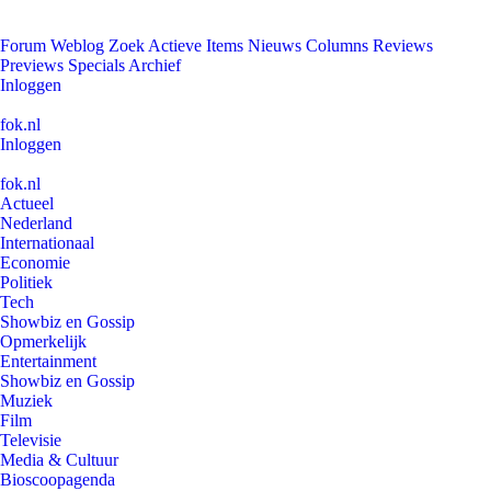
Forum
Weblog
Zoek
Actieve Items
Nieuws
Columns
Reviews
Previews
Specials
Archief
Inloggen
fok.nl
Inloggen
fok.nl
Actueel
Nederland
Internationaal
Economie
Politiek
Tech
Showbiz en Gossip
Opmerkelijk
Entertainment
Showbiz en Gossip
Muziek
Film
Televisie
Media & Cultuur
Bioscoopagenda