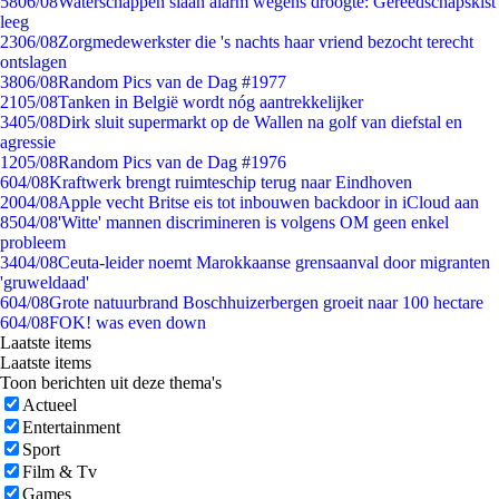
58
06/08
Waterschappen slaan alarm wegens droogte: Gereedschapskist
leeg
23
06/08
Zorgmedewerkster die 's nachts haar vriend bezocht terecht
ontslagen
38
06/08
Random Pics van de Dag #1977
21
05/08
Tanken in België wordt nóg aantrekkelijker
34
05/08
Dirk sluit supermarkt op de Wallen na golf van diefstal en
agressie
12
05/08
Random Pics van de Dag #1976
6
04/08
Kraftwerk brengt ruimteschip terug naar Eindhoven
20
04/08
Apple vecht Britse eis tot inbouwen backdoor in iCloud aan
85
04/08
'Witte' mannen discrimineren is volgens OM geen enkel
probleem
34
04/08
Ceuta-leider noemt Marokkaanse grensaanval door migranten
'gruweldaad'
6
04/08
Grote natuurbrand Boschhuizerbergen groeit naar 100 hectare
6
04/08
FOK! was even down
Laatste items
Laatste items
Toon berichten uit deze thema's
Actueel
Entertainment
Sport
Film & Tv
Games