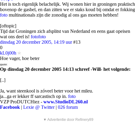
Het is toch eigenlijk belachelijk. Wij wonen hier in groningen praktisch
bovenop de gasbel, en dan zitten we er staks koud bij omdat er fokking
foto
multinationals zijn die zonodig al ons gas moeten hebben!
[oftopic]
Tijd dat Groningen zich afsplitst van Nederland en eens gaat opeisen
wat ons deel is!
foto
foto
dinsdag 20 december 2005, 14:19 uur
#13
0
kL0j00h
Hoe vager, hoe beter
quote:
Op dinsdag 20 december 2005 14:13 schreef -Will- het volgende:
[..]
Ja, want steenkool is zóveel beter voor het mileu.
ja...ga er lekker ff sarcastisch op in.
foto
VZP ProDUTCHiez -
www.StudioDL260.nl
Facebook
|
Lexie @ Twitter
|
026 forum
▼ Advertentie door Refinery89