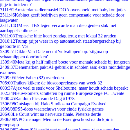
jij je intimideren?
31
11:52
Amsterdams dierenasiel DOA overspoeld met babykonijntjes
25
11:46
Kabinet geeft bedrijven geen compensatie voor schade door
laagwater
23
11:14
OM eist TBS tegen verwarde man die agenten stak met
aardappelschilmesje
30
11:08
Tropische hitte keert zondag terug met lokaal 32 graden
30
10:12
Trump grijpt weer in op automatisch staatsburgerschap bij
geboorte in VS
53
09:51
Dikke Van Dale neemt 'vulvalippen' op: 'stigma op
schaamlippen doorbreken'
13
09:40
Meta krijgt half miljard boete voor mentale schade bij jongeren
24
09:37
Denemarken pakt AI-gebruik in scholen aan: extra mondelinge
examens
25
09:05
Peter Faber (82) overleden
7
05:00
Trailers kijken: de bioscoopreleases van week 32
0
03:37
Ajax veel te sterk voor Shelbourne, maar houdt schade beperkt
1
02:34
Nieuwkomers schitteren bij ruime Europese zege FC Twente
19
00:45
Random Pics van de Dag #1978
15
06/08
Ontslagen bij Halo Studios na Campaign Evolved
19
06/08
PS5-doos waarschuwt voor einde fysieke games
2
06/08
Le Court wint na nerveuze finale, Pieterse derde
29
06/08
NPO-manager Menno de Boer geschorst na dickpic in
groepsapp
36
06/08
Duitser (93) crasht met quad tegen boom, vier gewonden