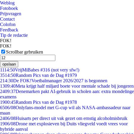
Weblog
Fotoboek
Prijsvragen
Contact
Colofon
Feedback
Tip de redactie
FOK!
FOK!
Scrollbar gebruiken
opslaan
11
14:50
VrijMiBabes #316 (not very sfw!)
35
14:50
Random Pics van de Dag #1979
2
14:30
De FOK!Voetbalmanager 2026/2027 is begonnen
13
09:40
Meta krijgt half miljard boete voor mentale schade bij jongeren
24
09:37
Denemarken pakt AI-gebruik in scholen aan: extra mondelinge
examens
19
00:45
Random Pics van de Dag #1978
65
06/08
Onlyfans-model met G-cup wil als NASA-ambassadeur naar
maan
24
06/08
Huisarts per direct uit vak gezet om ernstig alcoholmisbruik
19
06/08
Drone met explosieven bij Duits vliegveld voedt vrees voor
hybride aanval