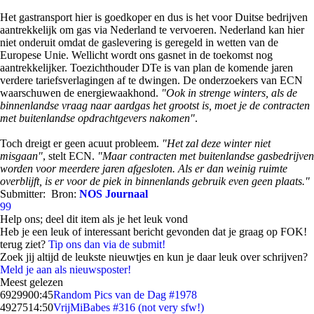
Het gastransport hier is goedkoper en dus is het voor Duitse bedrijven
aantrekkelijk om gas via Nederland te vervoeren. Nederland kan hier
niet onderuit omdat de gaslevering is geregeld in wetten van de
Europese Unie. Wellicht wordt ons gasnet in de toekomst nog
aantrekkelijker. Toezichthouder DTe is van plan de komende jaren
verdere tariefsverlagingen af te dwingen. De onderzoekers van ECN
waarschuwen de energiewaakhond.
"Ook in strenge winters, als de
binnenlandse vraag naar aardgas het grootst is, moet je de contracten
met buitenlandse opdrachtgevers nakomen"
.
Toch dreigt er geen acuut probleem.
"Het zal deze winter niet
misgaan"
, stelt ECN.
"Maar contracten met buitenlandse gasbedrijven
worden voor meerdere jaren afgesloten. Als er dan weinig ruimte
overblijft, is er voor de piek in binnenlands gebruik even geen plaats."
Submitter:
Bron:
NOS Journaal
99
Help ons; deel dit item als je het leuk vond
Heb je een leuk of interessant bericht gevonden dat je graag op FOK!
terug ziet?
Tip ons dan via de submit!
Zoek jij altijd de leukste nieuwtjes en kun je daar leuk over schrijven?
Meld je aan als nieuwsposter!
Meest gelezen
69299
00:45
Random Pics van de Dag #1978
49275
14:50
VrijMiBabes #316 (not very sfw!)