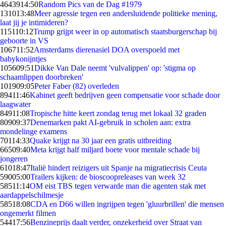
46439
14:50
Random Pics van de Dag #1979
1310
13:48
Meer agressie tegen een andersluidende politieke mening,
laat jij je intimideren?
1151
10:12
Trump grijpt weer in op automatisch staatsburgerschap bij
geboorte in VS
1067
11:52
Amsterdams dierenasiel DOA overspoeld met
babykonijntjes
1056
09:51
Dikke Van Dale neemt 'vulvalippen' op: 'stigma op
schaamlippen doorbreken'
1019
09:05
Peter Faber (82) overleden
894
11:46
Kabinet geeft bedrijven geen compensatie voor schade door
laagwater
849
11:08
Tropische hitte keert zondag terug met lokaal 32 graden
809
09:37
Denemarken pakt AI-gebruik in scholen aan: extra
mondelinge examens
701
14:33
Quake krijgt na 30 jaar een gratis uitbreiding
665
09:40
Meta krijgt half miljard boete voor mentale schade bij
jongeren
610
18:47
Italië hindert reizigers uit Spanje na migratiecrisis Ceuta
590
05:00
Trailers kijken: de bioscoopreleases van week 32
585
11:14
OM eist TBS tegen verwarde man die agenten stak met
aardappelschilmesje
585
18:08
CDA en D66 willen ingrijpen tegen 'gluurbrillen' die mensen
ongemerkt filmen
544
17:56
Benzineprijs daalt verder, onzekerheid over Straat van