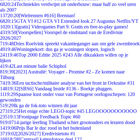
68
20:24
Techniekles verdwijnt uit onderbouw: maar half zo veel uren
als 2007
137
20:20
[Wielrennen #616] Brennan!
68
20:15
GTA VI #12 GTA VI Extended look 27 Augustus Netflix/YT
10
20:13
[gratis] Videogames Part 9: Gratis en free-to-play games!
43
19:50
[Voorspellen] Voorspel de eindstand van de Eredivisie
2026/2027
7
19:48
Dries Roelvink spreekt vakantieganger aan om gele zwembroek
49
19:46
Woningtekort: dus ga je woningen slopen, logisch
241
19:46
Top 2000 Editie 2025 #243 Alle dikzakken willen op je
lijken
4
19:42
Last minute balie Schiphol
8
19:39
[2023] Australië: Voyager - Promise #2 - Ze komen naar
Tilburg
74
19:36
Een tactische/militaire analyse van het front in Oekraïne #31
148
19:32
[SBS6] Vandaag Inside #136 - Boekje pluggen.
11
19:29
Spaanse kust onder vuur van Portugese oorlogsschepen: 120
gewonden
5
19:29
Ik ga de fok-toto winnen dit jaar
273
19:25
Het enige echte LEGO-topic #45 LEGOOOOOOOOOOO
235
19:13
Frontpage Feedback Topic #60
9
19:07
14-jarige leerling Thailand schiet grootouders en leraren dood
14
19:06
Prijs Bar le duc rood in het buitenland
37
19:02
[2026/2027] Eredivisietoto #1
169
18:58
[Centraal] kattenfotoos deel 122