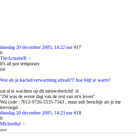
dinsdag 20 december 2005, 14:22 uur
#17
0
TheActraiseR
It's all just temporary
zie
Wat als je kachel/verwarming uitvalt?!! hoe blijf je warm?
zat al te wachten op dit nieuwsbericht! :d
"Dit was de eerste dag van de rest van m'n leven"
Wii code : 7612-9726-5535-7543 , stuur aub berichtje als je me
toevoegd.
dinsdag 20 december 2005, 14:23 uur
#18
0
Michzelluf
quote:
Op dinsdag 20 december 2005 14:21 schreef sampoo het volgende: