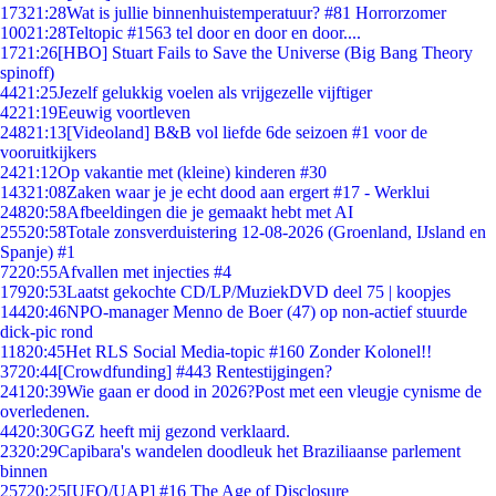
173
21:28
Wat is jullie binnenhuistemperatuur? #81 Horrorzomer
100
21:28
Teltopic #1563 tel door en door en door....
17
21:26
[HBO] Stuart Fails to Save the Universe (Big Bang Theory
spinoff)
44
21:25
Jezelf gelukkig voelen als vrijgezelle vijftiger
42
21:19
Eeuwig voortleven
248
21:13
[Videoland] B&B vol liefde 6de seizoen #1 voor de
vooruitkijkers
24
21:12
Op vakantie met (kleine) kinderen #30
143
21:08
Zaken waar je je echt dood aan ergert #17 - Werklui
248
20:58
Afbeeldingen die je gemaakt hebt met AI
255
20:58
Totale zonsverduistering 12-08-2026 (Groenland, IJsland en
Spanje) #1
72
20:55
Afvallen met injecties #4
179
20:53
Laatst gekochte CD/LP/MuziekDVD deel 75 | koopjes
144
20:46
NPO-manager Menno de Boer (47) op non-actief stuurde
dick-pic rond
118
20:45
Het RLS Social Media-topic #160 Zonder Kolonel!!
37
20:44
[Crowdfunding] #443 Rentestijgingen?
241
20:39
Wie gaan er dood in 2026?Post met een vleugje cynisme de
overledenen.
44
20:30
GGZ heeft mij gezond verklaard.
23
20:29
Capibara's wandelen doodleuk het Braziliaanse parlement
binnen
257
20:25
[UFO/UAP] #16 The Age of Disclosure