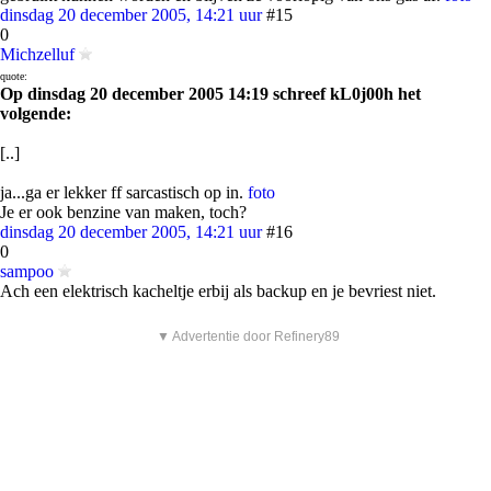
dinsdag 20 december 2005, 14:21 uur
#15
0
Michzelluf
quote:
Op dinsdag 20 december 2005 14:19 schreef kL0j00h het
volgende:
[..]
ja...ga er lekker ff sarcastisch op in.
foto
Je er ook benzine van maken, toch?
dinsdag 20 december 2005, 14:21 uur
#16
0
sampoo
Ach een elektrisch kacheltje erbij als backup en je bevriest niet.
▼ Advertentie door Refinery89