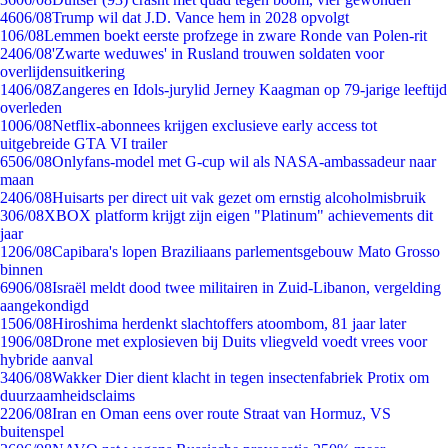
46
06/08
Trump wil dat J.D. Vance hem in 2028 opvolgt
1
06/08
Lemmen boekt eerste profzege in zware Ronde van Polen-rit
24
06/08
'Zwarte weduwes' in Rusland trouwen soldaten voor
overlijdensuitkering
14
06/08
Zangeres en Idols-jurylid Jerney Kaagman op 79-jarige leeftijd
overleden
10
06/08
Netflix-abonnees krijgen exclusieve early access tot
uitgebreide GTA VI trailer
65
06/08
Onlyfans-model met G-cup wil als NASA-ambassadeur naar
maan
24
06/08
Huisarts per direct uit vak gezet om ernstig alcoholmisbruik
3
06/08
XBOX platform krijgt zijn eigen "Platinum" achievements dit
jaar
12
06/08
Capibara's lopen Braziliaans parlementsgebouw Mato Grosso
binnen
69
06/08
Israël meldt dood twee militairen in Zuid-Libanon, vergelding
aangekondigd
15
06/08
Hiroshima herdenkt slachtoffers atoombom, 81 jaar later
19
06/08
Drone met explosieven bij Duits vliegveld voedt vrees voor
hybride aanval
34
06/08
Wakker Dier dient klacht in tegen insectenfabriek Protix om
duurzaamheidsclaims
22
06/08
Iran en Oman eens over route Straat van Hormuz, VS
buitenspel