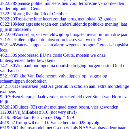
38
22:28
Spaanse politie: minstens tien voor terrorisme veroordeelden
onder migranten Ceuta
15
22:25
Long live the 7th of October
30
22:20
Tropische hitte keert zondag terug met lokaal 32 graden
63
22:19
Meer agressie tegen een andersluidende politieke mening, laat
jij je intimideren?
25
22:09
Voedselprijzen wereldwijd op hoogste niveau in ruim drie jaar
7
21:52
Trailers kijken: de bioscoopreleases van week 32
58
21:48
Waterschappen slaan alarm wegens droogte: Gereedschapskist
leeg
46
21:30
Spoedberaad EU na crisis Ceuta, moeten we onze
buitengrenzen beter bewaken?
14
21:30
Vier aanhoudingen na doodsbedreiging burgemeester Depla
van Breda
53
21:03
Dikke Van Dale neemt 'vulvalippen' op: 'stigma op
schaamlippen doorbreken'
24
21:01
Denemarken pakt AI-gebruik in scholen aan: extra mondelinge
examens
9
20:30
Benzineprijs daalt verder, onzekerheid over Straat van Hormuz
blijft
36
20:20
Duitser (93) crasht met quad tegen boom, vier gewonden
11
20:01
VrijMiBabes #316 (not very sfw!)
35
19:58
Random Pics van de Dag #1979
46
19:57
Trump wil dat J.D. Vance hem in 2028 opvolgt
65
19:50
Onlyfans-model met G-cup wil als NASA-ambassadeur naar