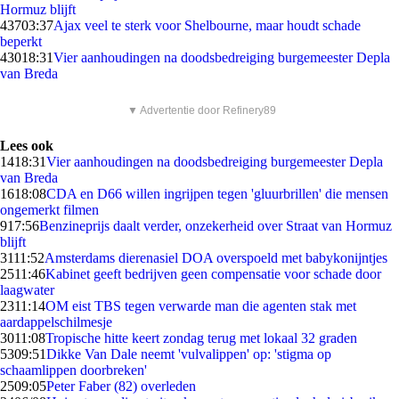
Hormuz blijft
437
03:37
Ajax veel te sterk voor Shelbourne, maar houdt schade
beperkt
430
18:31
Vier aanhoudingen na doodsbedreiging burgemeester Depla
van Breda
▼ Advertentie door Refinery89
Lees ook
14
18:31
Vier aanhoudingen na doodsbedreiging burgemeester Depla
van Breda
16
18:08
CDA en D66 willen ingrijpen tegen 'gluurbrillen' die mensen
ongemerkt filmen
9
17:56
Benzineprijs daalt verder, onzekerheid over Straat van Hormuz
blijft
31
11:52
Amsterdams dierenasiel DOA overspoeld met babykonijntjes
25
11:46
Kabinet geeft bedrijven geen compensatie voor schade door
laagwater
23
11:14
OM eist TBS tegen verwarde man die agenten stak met
aardappelschilmesje
30
11:08
Tropische hitte keert zondag terug met lokaal 32 graden
53
09:51
Dikke Van Dale neemt 'vulvalippen' op: 'stigma op
schaamlippen doorbreken'
25
09:05
Peter Faber (82) overleden