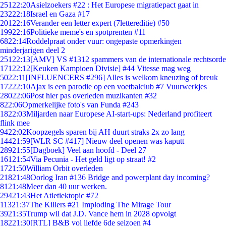
251
22:20
Asielzoekers #22 : Het Europese migratiepact gaat in
232
22:18
Israel en Gaza #17
201
22:16
Verander een letter expert (7lettereditie) #50
199
22:16
Politieke meme's en spotprenten #11
68
22:14
Roddelpraat onder vuur: ongepaste opmerkingen
minderjarigen deel 2
251
22:13
[AMV] VS #1312 spammers van de internationale rechtsorde
171
22:12
[Keuken Kampioen Divisie] #44 Vitesse mag weg
50
22:11
[INFLUENCERS #296] Alles is welkom kneuzing of breuk
172
22:10
Ajax is een parodie op een voetbalclub #7 Vuurwerkjes
280
22:06
Post hier pas overleden muzikanten #32
8
22:06
Opmerkelijke foto's van Funda #243
18
22:03
Miljarden naar Europese AI-start-ups: Nederland profiteert
flink mee
94
22:02
Koopzegels sparen bij AH duurt straks 2x zo lang
144
21:59
[WLR SC #417] Nieuw deel openen was kaputt
289
21:55
[Dagboek] Veel aan hoofd - Deel 27
161
21:54
Via Pecunia - Het geld ligt op straat! #2
17
21:50
William Orbit overleden
218
21:48
Oorlog Iran #136 Bridge and powerplant day incoming?
81
21:48
Meer dan 40 uur werken.
294
21:43
Het Atletiektopic #72
113
21:37
The Killers #21 Imploding The Mirage Tour
39
21:35
Trump wil dat J.D. Vance hem in 2028 opvolgt
182
21:30
[RTL] B&B vol liefde 6de seizoen #4