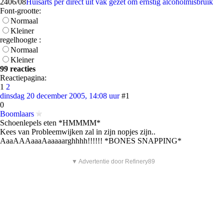
24
06/08
Huisarts per direct uit vak gezet om ernstig alcoholmisbruik
Font-grootte:
Normaal
Kleiner
regelhoogte :
Normaal
Kleiner
99 reacties
Reactiepagina:
1
2
dinsdag 20 december 2005, 14:08 uur
#1
0
Boomlaars
Schoenlepels eten *HMMMM*
Kees van Probleemwijken zal in zijn nopjes zijn..
AaaAAAaaaAaaaaarghhhh!!!!!! *BONES SNAPPING*
▼ Advertentie door Refinery89