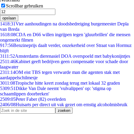
Scrollbar gebruiken
opslaan
14
18:31
Vier aanhoudingen na doodsbedreiging burgemeester Depla
van Breda
16
18:08
CDA en D66 willen ingrijpen tegen 'gluurbrillen' die mensen
ongemerkt filmen
9
17:56
Benzineprijs daalt verder, onzekerheid over Straat van Hormuz
blijft
31
11:52
Amsterdams dierenasiel DOA overspoeld met babykonijntjes
25
11:46
Kabinet geeft bedrijven geen compensatie voor schade door
laagwater
23
11:14
OM eist TBS tegen verwarde man die agenten stak met
aardappelschilmesje
30
11:08
Tropische hitte keert zondag terug met lokaal 32 graden
53
09:51
Dikke Van Dale neemt 'vulvalippen' op: 'stigma op
schaamlippen doorbreken'
25
09:05
Peter Faber (82) overleden
24
06/08
Huisarts per direct uit vak gezet om ernstig alcoholmisbruik