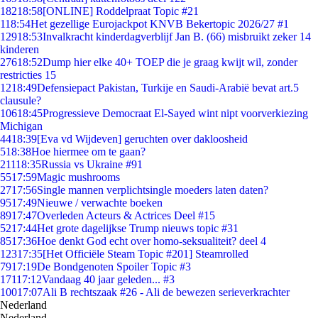
182
18:58
[ONLINE] Roddelpraat Topic #21
1
18:54
Het gezellige Eurojackpot KNVB Bekertopic 2026/27 #1
129
18:53
Invalkracht kinderdagverblijf Jan B. (66) misbruikt zeker 14
kinderen
276
18:52
Dump hier elke 40+ TOEP die je graag kwijt wil, zonder
restricties 15
12
18:49
Defensiepact Pakistan, Turkije en Saudi-Arabië bevat art.5
clausule?
106
18:45
Progressieve Democraat El-Sayed wint nipt voorverkiezing
Michigan
44
18:39
[Eva vd Wijdeven] geruchten over dakloosheid
5
18:38
Hoe hiermee om te gaan?
211
18:35
Russia vs Ukraine #91
55
17:59
Magic mushrooms
27
17:56
Single mannen verplichtsingle moeders laten daten?
95
17:49
Nieuwe / verwachte boeken
89
17:47
Overleden Acteurs & Actrices Deel #15
52
17:44
Het grote dagelijkse Trump nieuws topic #31
85
17:36
Hoe denkt God echt over homo-seksualiteit? deel 4
123
17:35
[Het Officiële Steam Topic #201] Steamrolled
79
17:19
De Bondgenoten Spoiler Topic #3
171
17:12
Vandaag 40 jaar geleden... #3
100
17:07
Ali B rechtszaak #26 - Ali de bewezen serieverkrachter
Nederland
Nederland