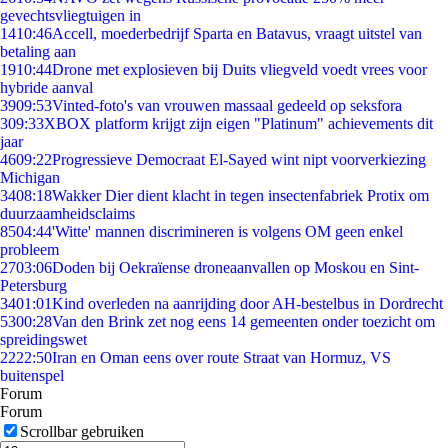
gevechtsvliegtuigen in
14
10:46
Accell, moederbedrijf Sparta en Batavus, vraagt uitstel van
betaling aan
19
10:44
Drone met explosieven bij Duits vliegveld voedt vrees voor
hybride aanval
39
09:53
Vinted-foto's van vrouwen massaal gedeeld op seksfora
3
09:33
XBOX platform krijgt zijn eigen "Platinum" achievements dit
jaar
46
09:22
Progressieve Democraat El-Sayed wint nipt voorverkiezing
Michigan
34
08:18
Wakker Dier dient klacht in tegen insectenfabriek Protix om
duurzaamheidsclaims
85
04:44
'Witte' mannen discrimineren is volgens OM geen enkel
probleem
27
03:06
Doden bij Oekraïense droneaanvallen op Moskou en Sint-
Petersburg
34
01:01
Kind overleden na aanrijding door AH-bestelbus in Dordrecht
53
00:28
Van den Brink zet nog eens 14 gemeenten onder toezicht om
spreidingswet
22
22:50
Iran en Oman eens over route Straat van Hormuz, VS
buitenspel
Forum
Forum
Scrollbar gebruiken