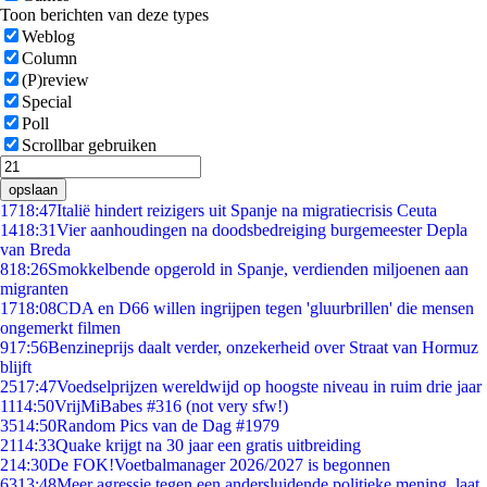
Toon berichten van deze types
Weblog
Column
(P)review
Special
Poll
Scrollbar gebruiken
opslaan
17
18:47
Italië hindert reizigers uit Spanje na migratiecrisis Ceuta
14
18:31
Vier aanhoudingen na doodsbedreiging burgemeester Depla
van Breda
8
18:26
Smokkelbende opgerold in Spanje, verdienden miljoenen aan
migranten
17
18:08
CDA en D66 willen ingrijpen tegen 'gluurbrillen' die mensen
ongemerkt filmen
9
17:56
Benzineprijs daalt verder, onzekerheid over Straat van Hormuz
blijft
25
17:47
Voedselprijzen wereldwijd op hoogste niveau in ruim drie jaar
11
14:50
VrijMiBabes #316 (not very sfw!)
35
14:50
Random Pics van de Dag #1979
21
14:33
Quake krijgt na 30 jaar een gratis uitbreiding
2
14:30
De FOK!Voetbalmanager 2026/2027 is begonnen
63
13:48
Meer agressie tegen een andersluidende politieke mening, laat