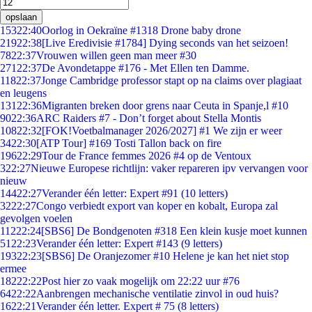
opslaan
153
22:40
Oorlog in Oekraïne #1318 Drone baby drone
219
22:38
[Live Eredivisie #1784] Dying seconds van het seizoen!
78
22:37
Vrouwen willen geen man meer #30
271
22:37
De Avondetappe #176 - Met Ellen ten Damme.
118
22:37
Jonge Cambridge professor stapt op na claims over plagiaat
en leugens
131
22:36
Migranten breken door grens naar Ceuta in Spanje,l #10
90
22:36
ARC Raiders #7 - Don’t forget about Stella Montis
108
22:32
[FOK!Voetbalmanager 2026/2027] #1 We zijn er weer
34
22:30
[ATP Tour] #169 Tosti Tallon back on fire
196
22:29
Tour de France femmes 2026 #4 op de Ventoux
3
22:27
Nieuwe Europese richtlijn: vaker repareren ipv vervangen voor
nieuw
144
22:27
Verander één letter: Expert #91 (10 letters)
32
22:27
Congo verbiedt export van koper en kobalt, Europa zal
gevolgen voelen
112
22:24
[SBS6] De Bondgenoten #318 Een klein kusje moet kunnen
51
22:23
Verander één letter: Expert #143 (9 letters)
193
22:23
[SBS6] De Oranjezomer #10 Helene je kan het niet stop
ermee
182
22:22
Post hier zo vaak mogelijk om 22:22 uur #76
64
22:22
Aanbrengen mechanische ventilatie zinvol in oud huis?
16
22:21
Verander één letter. Expert # 75 (8 letters)