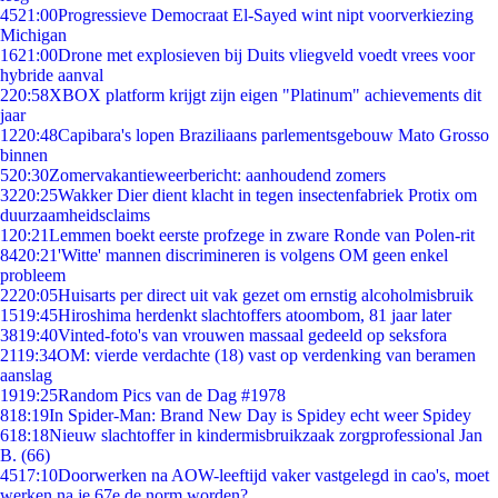
45
21:00
Progressieve Democraat El-Sayed wint nipt voorverkiezing
Michigan
16
21:00
Drone met explosieven bij Duits vliegveld voedt vrees voor
hybride aanval
2
20:58
XBOX platform krijgt zijn eigen "Platinum" achievements dit
jaar
12
20:48
Capibara's lopen Braziliaans parlementsgebouw Mato Grosso
binnen
5
20:30
Zomervakantieweerbericht: aanhoudend zomers
32
20:25
Wakker Dier dient klacht in tegen insectenfabriek Protix om
duurzaamheidsclaims
1
20:21
Lemmen boekt eerste profzege in zware Ronde van Polen-rit
84
20:21
'Witte' mannen discrimineren is volgens OM geen enkel
probleem
22
20:05
Huisarts per direct uit vak gezet om ernstig alcoholmisbruik
15
19:45
Hiroshima herdenkt slachtoffers atoombom, 81 jaar later
38
19:40
Vinted-foto's van vrouwen massaal gedeeld op seksfora
21
19:34
OM: vierde verdachte (18) vast op verdenking van beramen
aanslag
19
19:25
Random Pics van de Dag #1978
8
18:19
In Spider-Man: Brand New Day is Spidey echt weer Spidey
6
18:18
Nieuw slachtoffer in kindermisbruikzaak zorgprofessional Jan
B. (66)
45
17:10
Doorwerken na AOW-leeftijd vaker vastgelegd in cao's, moet
werken na je 67e de norm worden?