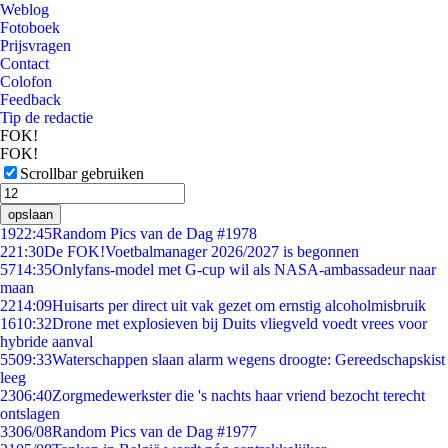
Weblog
Fotoboek
Prijsvragen
Contact
Colofon
Feedback
Tip de redactie
FOK!
FOK!
Scrollbar gebruiken
opslaan
19
22:45
Random Pics van de Dag #1978
2
21:30
De FOK!Voetbalmanager 2026/2027 is begonnen
57
14:35
Onlyfans-model met G-cup wil als NASA-ambassadeur naar
maan
22
14:09
Huisarts per direct uit vak gezet om ernstig alcoholmisbruik
16
10:32
Drone met explosieven bij Duits vliegveld voedt vrees voor
hybride aanval
55
09:33
Waterschappen slaan alarm wegens droogte: Gereedschapskist
leeg
23
06:40
Zorgmedewerkster die 's nachts haar vriend bezocht terecht
ontslagen
33
06/08
Random Pics van de Dag #1977