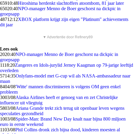
659
10:48
Hiroshima herdenkt slachtoffers atoombom, 81 jaar later
650
20:40
NPO-manager Menno de Boer geschorst na dickpic in
groepsapp
487
12:12
XBOX platform krijgt zijn eigen "Platinum" achievements
dit jaar
▼ Advertentie door Refinery89
Lees ook
20
20:40
NPO-manager Menno de Boer geschorst na dickpic in
groepsapp
11
18:20
Zangeres en Idols-jurylid Jerney Kaagman op 79-jarige leeftijd
overleden
57
14:35
Onlyfans-model met G-cup wil als NASA-ambassadeur naar
maan
84
04/08
'Witte' mannen discrimineren is volgens OM geen enkel
probleem
30
03/08
Alaska Airlines heeft er genoeg van en zet Christelijke
influencer uit vliegtuig
58
03/08
Ariana Grande trekt zich terug uit openbaar leven wegens
speculaties gezondheid
10
03/08
Spider-Man: Brand New Day knalt naar bijna 800 miljoen
euro in eerste weekend
11
03/08
Phil Collins dronk zich bijna dood, kinderen moesten al