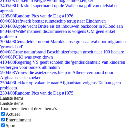
21
05/08
Tanken in België wordt nóg aantrekkelijker
34
05/08
Dirk sluit supermarkt op de Wallen na golf van diefstal en
agressie
12
05/08
Random Pics van de Dag #1976
6
04/08
Kraftwerk brengt ruimteschip terug naar Eindhoven
20
04/08
Apple vecht Britse eis tot inbouwen backdoor in iCloud aan
84
04/08
'Witte' mannen discrimineren is volgens OM geen enkel
probleem
30
04/08
Ceuta-leider noemt Marokkaanse grensaanval door migranten
'gruweldaad'
6
04/08
Grote natuurbrand Boschhuizerbergen groeit naar 100 hectare
6
04/08
FOK! was even down
41
04/08
Regering VS geeft scholen die 'genderidentiteit' van kinderen
verbergen voor ouders ultimatum
59
04/08
Vrouw die asielzoekers hielp in Athene vermoord door
Afghaanse asielzoeker
25
04/08
Lekker op vakantie naar Afghanistan volgens Taliban geen
probleem
23
04/08
Random Pics van de Dag #1975
Laatste items
Laatste items
Toon berichten uit deze thema's
Actueel
Entertainment
Sport