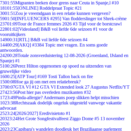
73
01:55
Migranten breken door grens naar Ceuta in Spanje,l #10
181
01:55
[ONLINE] Roddelpraat Topic #21
30
01:51
Zou je vreemdgaan in een relatie kunnen vergeven?
59
01:50
[INFLUENCERS #295] Van flodderslinger tot Shrek-crème
237
01:09
Tour de France femmes 2026 #3 Tijd voor de borstcrawl
228
01:02
[Videoland] B&B vol liefde 6de seizoen #1 voor de
vooruitkijkers
149
00:31
[RTL] B&B vol liefde 6de seizoen #4
144
00:29
[AKQ] #3384 Topic met vragen. En soms goede
antwoorden.
242
00:28
Totale zonsverduistering 12-08-2026 (Groenland, IJsland en
Spanje) #1
51
00:26
Perez Hilton opgenomen op spoed na uitzenden van
gruwelijke video
16
00:25
[ATP Tour] #169 Tosti Tallon back on fire
15
00:08
Hoe ga jij om met een relatiebreuk?
37
00:07
GTA VI #12 GTA VI Extended look 27 Augustus Netflix/YT
274
23:56
Post hier pas overleden muzikanten #32
17
23:49
Pinda-allergie? Andermans poep slikken helpt misschien
10
23:38
Rechtszaak dodelijk ongeluk uitgesteld vanwege vakantie
advocaat
25
23:24
[2026/2027] Eredivisietoto #1
203
23:24
Het Grote Songfestivalfeest Ziggo Dome #5 13 november
2026
20
23:23
Capibara's wandelen doodleuk het Braziliaanse parlement