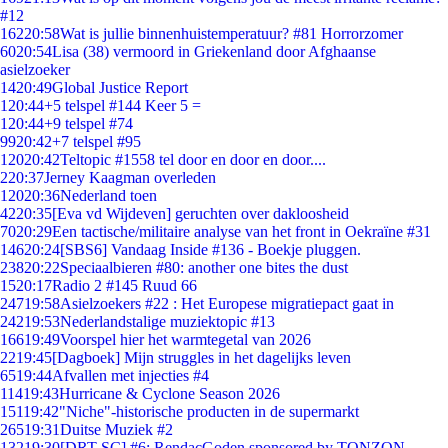
#12
162
20:58
Wat is jullie binnenhuistemperatuur? #81 Horrorzomer
60
20:54
Lisa (38) vermoord in Griekenland door Afghaanse
asielzoeker
14
20:49
Global Justice Report
1
20:44
+5 telspel #144 Keer 5 =
1
20:44
+9 telspel #74
99
20:42
+7 telspel #95
120
20:42
Teltopic #1558 tel door en door en door....
2
20:37
Jerney Kaagman overleden
120
20:36
Nederland toen
42
20:35
[Eva vd Wijdeven] geruchten over dakloosheid
70
20:29
Een tactische/militaire analyse van het front in Oekraïne #31
146
20:24
[SBS6] Vandaag Inside #136 - Boekje pluggen.
238
20:22
Speciaalbieren #80: another one bites the dust
15
20:17
Radio 2 #145 Ruud 66
247
19:58
Asielzoekers #22 : Het Europese migratiepact gaat in
242
19:53
Nederlandstalige muziektopic #13
166
19:49
Voorspel hier het warmtegetal van 2026
22
19:45
[Dagboek] Mijn struggles in het dagelijks leven
65
19:44
Afvallen met injecties #4
114
19:43
Hurricane & Cyclone Season 2026
151
19:42
"Niche"-historische producten in de supermarkt
265
19:31
Duitse Muziek #2
132
19:30
[DRT SC] #6: RendacGoden sponsored by TONZON