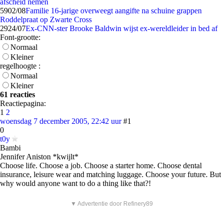
afscheid nemen
59
02/08
Familie 16-jarige overweegt aangifte na schuine grappen
Roddelpraat op Zwarte Cross
29
24/07
Ex-CNN-ster Brooke Baldwin wijst ex-wereldleider in bed af
Font-grootte:
Normaal
Kleiner
regelhoogte :
Normaal
Kleiner
61 reacties
Reactiepagina:
1
2
woensdag 7 december 2005, 22:42 uur
#1
0
t0y
Bambi
Jennifer Aniston *kwijlt*
Choose life. Choose a job. Choose a starter home. Choose dental
insurance, leisure wear and matching luggage. Choose your future. But
why would anyone want to do a thing like that?!
▼ Advertentie door Refinery89