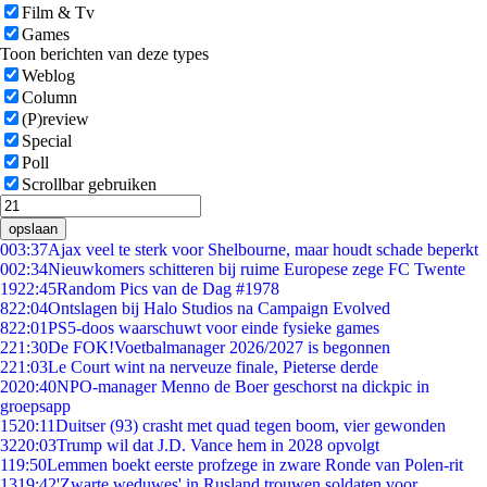
Film & Tv
Games
Toon berichten van deze types
Weblog
Column
(P)review
Special
Poll
Scrollbar gebruiken
opslaan
0
03:37
Ajax veel te sterk voor Shelbourne, maar houdt schade beperkt
0
02:34
Nieuwkomers schitteren bij ruime Europese zege FC Twente
19
22:45
Random Pics van de Dag #1978
8
22:04
Ontslagen bij Halo Studios na Campaign Evolved
8
22:01
PS5-doos waarschuwt voor einde fysieke games
2
21:30
De FOK!Voetbalmanager 2026/2027 is begonnen
2
21:03
Le Court wint na nerveuze finale, Pieterse derde
20
20:40
NPO-manager Menno de Boer geschorst na dickpic in
groepsapp
15
20:11
Duitser (93) crasht met quad tegen boom, vier gewonden
32
20:03
Trump wil dat J.D. Vance hem in 2028 opvolgt
1
19:50
Lemmen boekt eerste profzege in zware Ronde van Polen-rit
13
19:42
'Zwarte weduwes' in Rusland trouwen soldaten voor