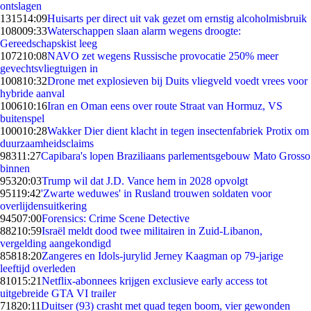
ontslagen
1315
14:09
Huisarts per direct uit vak gezet om ernstig alcoholmisbruik
1080
09:33
Waterschappen slaan alarm wegens droogte:
Gereedschapskist leeg
1072
10:08
NAVO zet wegens Russische provocatie 250% meer
gevechtsvliegtuigen in
1008
10:32
Drone met explosieven bij Duits vliegveld voedt vrees voor
hybride aanval
1006
10:16
Iran en Oman eens over route Straat van Hormuz, VS
buitenspel
1000
10:28
Wakker Dier dient klacht in tegen insectenfabriek Protix om
duurzaamheidsclaims
983
11:27
Capibara's lopen Braziliaans parlementsgebouw Mato Grosso
binnen
953
20:03
Trump wil dat J.D. Vance hem in 2028 opvolgt
951
19:42
'Zwarte weduwes' in Rusland trouwen soldaten voor
overlijdensuitkering
945
07:00
Forensics: Crime Scene Detective
882
10:59
Israël meldt dood twee militairen in Zuid-Libanon,
vergelding aangekondigd
858
18:20
Zangeres en Idols-jurylid Jerney Kaagman op 79-jarige
leeftijd overleden
810
15:21
Netflix-abonnees krijgen exclusieve early access tot
uitgebreide GTA VI trailer
718
20:11
Duitser (93) crasht met quad tegen boom, vier gewonden