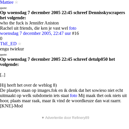
Mattiee
quote:
Op woensdag 7 december 2005 22:45 schreef Dennisskyscrapers
het volgende:
who the fuck is Jennifer Aniston
Rachel uit friends, die ken je vast wel
foto
woensdag 7 december 2005, 22:47 uur
#16
0
ThE_ED
engu twiekur
quote:
Op woensdag 7 december 2005 22:45 schreef detulp050 het
volgende:
[..]
Hij heeft het over de weblog 8)
De plaatjes staan op images.fok en ik denk dat het sowieso niet echt
uitmaakt op welk subdomein iets staat
foto
Mij maak thet ook niets uit
hoor, plaats maar raak, maar ik vind de woordkeuze dan wat raarrr.
[KNE]-Mod
▼ Advertentie door Refinery89