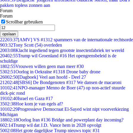
pakken topless zonnen aan
Forum
Forum
Scrollbar gebruiken
opslaan
222
03:37
[AMV] VS #1312 spammers van de internationale rechtsorde
9
03:32
Tony Scott (54) overleden
20
03:08
Klacht ingediend tegen grootste insectenfabriek ter wereld
204
02:55
Trump wil Groenland #16 Het opengrensbeleid is de
schuldige
18
02:55
Vrouwen willen geen man meer #30
53
02:51
Oorlog in Oekraïne #1318 Drone baby drone
260
02:50
[Dagboek] Veel aan hoofd - Deel 27
212
02:48
[SBS6] De Bondgenoten #317 We dansen de macaroni
101
02:41
NPO-manager Menno de Boer (47) op non-actief stuurde
dick-pic rond
191
02:40
Israel en Gaza #17
35
02:38
Hoe kom je van egels af?
101
02:29
Progressieve Democraat El-Sayed wint nipt voorverkiezing
Michigan
188
02:18
Oorlog Iran #136 Bridge and powerplant day incoming?
6
02:14
Trump wil dat J.D. Vance hem in 2028 opvolgt
50
02:08
Het grote dagelijkse Trump nieuws topic #31