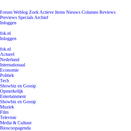
Forum
Weblog
Zoek
Actieve Items
Nieuws
Columns
Reviews
Previews
Specials
Archief
Inloggen
fok.nl
Inloggen
fok.nl
Actueel
Nederland
Internationaal
Economie
Politiek
Tech
Showbiz en Gossip
Opmerkelijk
Entertainment
Showbiz en Gossip
Muziek
Film
Televisie
Media & Cultuur
Bioscoopagenda