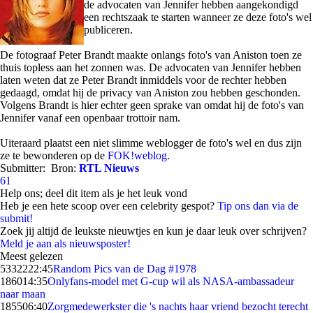
de advocaten van Jennifer hebben aangekondigd
een rechtszaak te starten wanneer ze deze foto's wel
publiceren.
De fotograaf Peter Brandt maakte onlangs foto's van Aniston toen ze
thuis topless aan het zonnen was. De advocaten van Jennifer hebben
laten weten dat ze Peter Brandt inmiddels voor de rechter hebben
gedaagd, omdat hij de privacy van Aniston zou hebben geschonden.
Volgens Brandt is hier echter geen sprake van omdat hij de foto's van
Jennifer vanaf een openbaar trottoir nam.
Uiteraard plaatst een niet slimme weblogger de foto's wel en dus zijn
ze te bewonderen op de
FOK!weblog
.
Submitter:
Bron:
RTL Nieuws
61
Help ons; deel dit item als je het leuk vond
Heb je een hete scoop over een celebrity gespot?
Tip ons dan via de
submit!
Zoek jij altijd de leukste nieuwtjes en kun je daar leuk over schrijven?
Meld je aan als nieuwsposter!
Meest gelezen
53322
22:45
Random Pics van de Dag #1978
1860
14:35
Onlyfans-model met G-cup wil als NASA-ambassadeur
naar maan
1855
06:40
Zorgmedewerkster die 's nachts haar vriend bezocht terecht