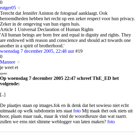
0
rutger05
Terecht dat Jennifer Aniston de fotograaf aanklaagt. Ook
beroemdheden hebben het recht op een zeker respect voor hun privacy.
Zeker in de omgeving van hun eigen huis.
Article 1 Universal Declaration of Human Rights
'All human beings are born free and equal in dignity and rights. They
are endowed with reason and conscience and should act towards one
another in a spirit of brotherhood.'
woensdag 7 december 2005, 22:48 uur
#19
0
Mannee
je weet et
quote:
Op woensdag 7 december 2005 22:47 schreef ThE_ED het
volgende:
[..]
De plaatjes staan op images.fok en ik denk dat het sowieso niet echt
uitmaakt op welk subdomein iets staat
foto
Mij maak thet ook niets uit
hoor, plaats maar raak, maar ik vind de woordkeuze dan wat raarrr.
zullen we erns niet slimme weblogger van laten maken?
foto
▼ Advertentie door Refinery89