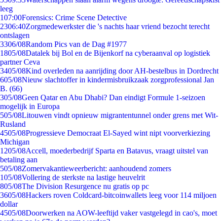
leeg
1
07:00
Forensics: Crime Scene Detective
23
06:40
Zorgmedewerkster die 's nachts haar vriend bezocht terecht
ontslagen
33
06/08
Random Pics van de Dag #1977
18
05/08
Datalek bij Bol en de Bijenkorf na cyberaanval op logistiek
partner Ceva
34
05/08
Kind overleden na aanrijding door AH-bestelbus in Dordrecht
6
05/08
Nieuw slachtoffer in kindermisbruikzaak zorgprofessional Jan
B. (66)
3
05/08
Geen Qatar en Abu Dhabi? Dan eindigt Formule 1-seizoen
mogelijk in Europa
5
05/08
Litouwen vindt opnieuw migrantentunnel onder grens met Wit-
Rusland
45
05/08
Progressieve Democraat El-Sayed wint nipt voorverkiezing
Michigan
12
05/08
Accell, moederbedrijf Sparta en Batavus, vraagt uitstel van
betaling aan
5
05/08
Zomervakantieweerbericht: aanhoudend zomers
1
05/08
Vollering de sterkste na lastige heuvelrit
8
05/08
The Division Resurgence nu gratis op pc
36
05/08
Hackers roven Coldcard-bitcoinwallets leeg voor 114 miljoen
dollar
45
05/08
Doorwerken na AOW-leeftijd vaker vastgelegd in cao's, moet