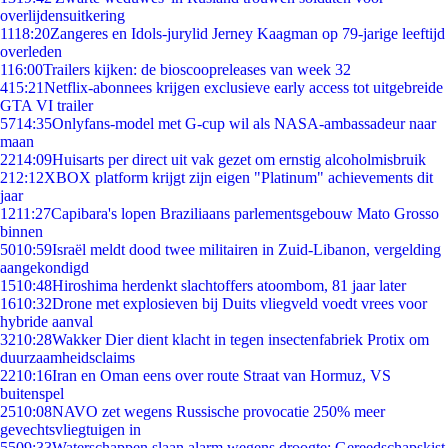
overlijdensuitkering
11
18:20
Zangeres en Idols-jurylid Jerney Kaagman op 79-jarige leeftijd
overleden
1
16:00
Trailers kijken: de bioscoopreleases van week 32
4
15:21
Netflix-abonnees krijgen exclusieve early access tot uitgebreide
GTA VI trailer
57
14:35
Onlyfans-model met G-cup wil als NASA-ambassadeur naar
maan
22
14:09
Huisarts per direct uit vak gezet om ernstig alcoholmisbruik
2
12:12
XBOX platform krijgt zijn eigen "Platinum" achievements dit
jaar
12
11:27
Capibara's lopen Braziliaans parlementsgebouw Mato Grosso
binnen
50
10:59
Israël meldt dood twee militairen in Zuid-Libanon, vergelding
aangekondigd
15
10:48
Hiroshima herdenkt slachtoffers atoombom, 81 jaar later
16
10:32
Drone met explosieven bij Duits vliegveld voedt vrees voor
hybride aanval
32
10:28
Wakker Dier dient klacht in tegen insectenfabriek Protix om
duurzaamheidsclaims
22
10:16
Iran en Oman eens over route Straat van Hormuz, VS
buitenspel
25
10:08
NAVO zet wegens Russische provocatie 250% meer
gevechtsvliegtuigen in
55
09:33
Waterschappen slaan alarm wegens droogte: Gereedschapskist