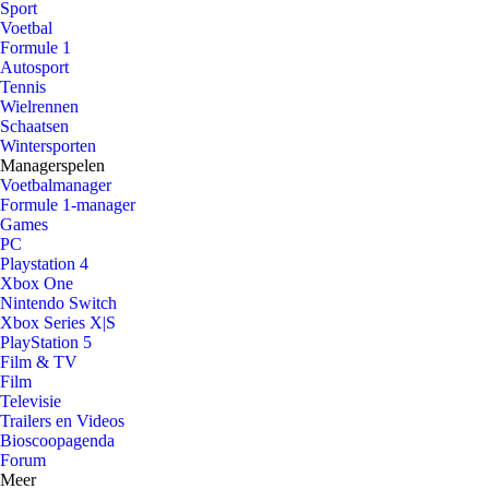
Sport
Voetbal
Formule 1
Autosport
Tennis
Wielrennen
Schaatsen
Wintersporten
Managerspelen
Voetbalmanager
Formule 1-manager
Games
PC
Playstation 4
Xbox One
Nintendo Switch
Xbox Series X|S
PlayStation 5
Film & TV
Film
Televisie
Trailers en Videos
Bioscoopagenda
Forum
Meer