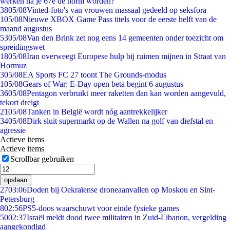
werken na je 67e de norm worden?
38
05/08
Vinted-foto's van vrouwen massaal gedeeld op seksfora
1
05/08
Nieuwe XBOX Game Pass titels voor de eerste helft van de
maand augustus
53
05/08
Van den Brink zet nog eens 14 gemeenten onder toezicht om
spreidingswet
18
05/08
Iran overweegt Europese hulp bij ruimen mijnen in Straat van
Hormuz
3
05/08
EA Sports FC 27 toont The Grounds-modus
1
05/08
Gears of War: E-Day open beta begint 6 augustus
36
05/08
Pentagon verbruikt meer raketten dan kan worden aangevuld,
tekort dreigt
21
05/08
Tanken in België wordt nóg aantrekkelijker
34
05/08
Dirk sluit supermarkt op de Wallen na golf van diefstal en
agressie
Actieve items
Actieve items
Scrollbar gebruiken
opslaan
27
03:06
Doden bij Oekraïense droneaanvallen op Moskou en Sint-
Petersburg
8
02:56
PS5-doos waarschuwt voor einde fysieke games
50
02:37
Israël meldt dood twee militairen in Zuid-Libanon, vergelding
aangekondigd