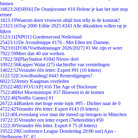
binnen
188
23:20
[SBS6] De Oranjezomer #10 Helene je kan het niet stop
ermee
18
23:19
Waarom doen vrouwen altijd hun telly in de kontzak?
233
23:16
Top 2000 Editie 2025 #243 Alle dikzakken willen op je
lijken
51
23:11
[NPO1] Goedenavond Nederland
254
23:11
De Avondetappe #176 - Met Ellen ten Damme.
76
23:01
[FOK!Voetbalmanager 2026/2027] #1 We zijn er weer
79
22:59
Meer dan 40 uur werken.
179
22:56
[PlayStation #184] Nieuw deel
109
22:56
Kapper Walat (27) slachtoffer van vernielingen
140
22:52
Verander één letter: Expert #91 (10 letters)
11
22:52
[Crowdfunding] #443 Rentestijgingen?
60
22:52
Jerney Kaagman overleden
255
22:48
[UFO/UAP] #16 The Age of Disclosure
75
22:48
Het Moestuintopic #37 Bloesem in de bomen
55
22:46
[Netflix Games] #1
267
22:44
Banken met hoge rente topic #95 - Dichter naar de 0
47
22:42
Verander één letter: Expert #143 (9 letters)
11
22:40
Levenslang voor man die inreed op betogers in München
197
22:35
Verander een letter expert (7lettereditie) #50
12
22:30
Verander één letter. Expert # 75 (8 letters)
195
22:29
[Conference League Donderdag 20:00 uur] Ajax -
Shelbourne FC #2