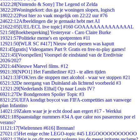
43
22:28
[Nintendo & Sony] The Legend of Zelda
38
22:28
Woningtekort: dus ga je woningen slopen, logisch
180
22:22
Post hier zo vaak mogelijk om 22:22 uur #76
246
22:12
Afbeeldingen die je gemaakt hebt met AI
216
22:05
[UEL/ECL live topic] #160 GOAAAAAAAAAAAAAL
5
21:58
[Boekbespreking] Yesteryear - Caro Claire Burke
193
21:57
Politieke meme's en spotprenten #11
129
21:50
[WLR SC #417] Nieuw deel openen was kaputt
8
21:45
[gratis] Videogames Part 9: Gratis en free-to-play games!
32
21:45
[Voorspellen] Voorspel de eindstand van de Eredivisie
2026/2027
20
21:44
Nieuwe Marvel films. #12
99
21:39
[NPO1] Het Familiediner #23 - te allen tijden
134
21:33
FOK!ers die stoppen met alcohol - waar we stoppen #21
65
21:32
De neergang van Duitsland als lichtend voorbeeld #3
123
21:29
[Nederlands Elftal] Op naar Louis IV?
69
21:27
De Bondgenoten Spoiler Topic #3
83
21:25
UEFA kondigt boycot van FIFA-competities aan vanwege
plan Infantino
140
21:19
Zaken waar je je echt dood aan ergert #17 - Werklui
68
21:18
Spaanstalige nummers #34 A que calor nos pasaremos por el
verano?
111
21:17
[Wielrennen #616] Brennan!
270
21:15
Het enige echte LEGO-topic #45 LEGOOOOOOOOOOO
169
21:13
Wat is op dit moment volgens jou de meest irritante reclame?