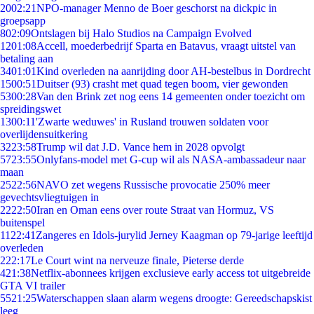
20
02:21
NPO-manager Menno de Boer geschorst na dickpic in
groepsapp
8
02:09
Ontslagen bij Halo Studios na Campaign Evolved
12
01:08
Accell, moederbedrijf Sparta en Batavus, vraagt uitstel van
betaling aan
34
01:01
Kind overleden na aanrijding door AH-bestelbus in Dordrecht
15
00:51
Duitser (93) crasht met quad tegen boom, vier gewonden
53
00:28
Van den Brink zet nog eens 14 gemeenten onder toezicht om
spreidingswet
13
00:11
'Zwarte weduwes' in Rusland trouwen soldaten voor
overlijdensuitkering
32
23:58
Trump wil dat J.D. Vance hem in 2028 opvolgt
57
23:55
Onlyfans-model met G-cup wil als NASA-ambassadeur naar
maan
25
22:56
NAVO zet wegens Russische provocatie 250% meer
gevechtsvliegtuigen in
22
22:50
Iran en Oman eens over route Straat van Hormuz, VS
buitenspel
11
22:41
Zangeres en Idols-jurylid Jerney Kaagman op 79-jarige leeftijd
overleden
2
22:17
Le Court wint na nerveuze finale, Pieterse derde
4
21:38
Netflix-abonnees krijgen exclusieve early access tot uitgebreide
GTA VI trailer
55
21:25
Waterschappen slaan alarm wegens droogte: Gereedschapskist
leeg