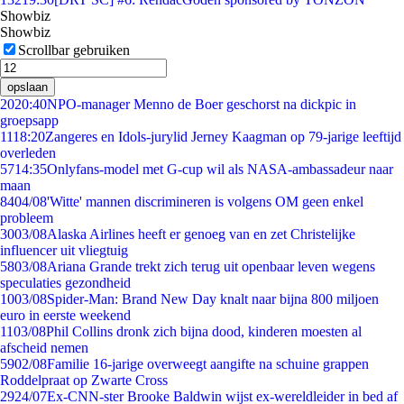
Showbiz
Showbiz
Scrollbar gebruiken
opslaan
20
20:40
NPO-manager Menno de Boer geschorst na dickpic in
groepsapp
11
18:20
Zangeres en Idols-jurylid Jerney Kaagman op 79-jarige leeftijd
overleden
57
14:35
Onlyfans-model met G-cup wil als NASA-ambassadeur naar
maan
84
04/08
'Witte' mannen discrimineren is volgens OM geen enkel
probleem
30
03/08
Alaska Airlines heeft er genoeg van en zet Christelijke
influencer uit vliegtuig
58
03/08
Ariana Grande trekt zich terug uit openbaar leven wegens
speculaties gezondheid
10
03/08
Spider-Man: Brand New Day knalt naar bijna 800 miljoen
euro in eerste weekend
11
03/08
Phil Collins dronk zich bijna dood, kinderen moesten al
afscheid nemen
59
02/08
Familie 16-jarige overweegt aangifte na schuine grappen
Roddelpraat op Zwarte Cross
29
24/07
Ex-CNN-ster Brooke Baldwin wijst ex-wereldleider in bed af