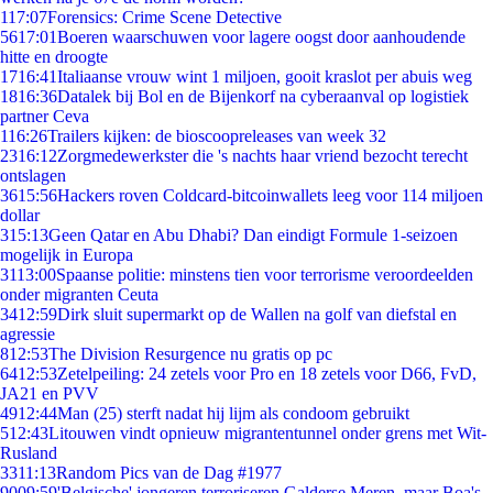
1
17:07
Forensics: Crime Scene Detective
56
17:01
Boeren waarschuwen voor lagere oogst door aanhoudende
hitte en droogte
17
16:41
Italiaanse vrouw wint 1 miljoen, gooit kraslot per abuis weg
18
16:36
Datalek bij Bol en de Bijenkorf na cyberaanval op logistiek
partner Ceva
1
16:26
Trailers kijken: de bioscoopreleases van week 32
23
16:12
Zorgmedewerkster die 's nachts haar vriend bezocht terecht
ontslagen
36
15:56
Hackers roven Coldcard-bitcoinwallets leeg voor 114 miljoen
dollar
3
15:13
Geen Qatar en Abu Dhabi? Dan eindigt Formule 1-seizoen
mogelijk in Europa
31
13:00
Spaanse politie: minstens tien voor terrorisme veroordeelden
onder migranten Ceuta
34
12:59
Dirk sluit supermarkt op de Wallen na golf van diefstal en
agressie
8
12:53
The Division Resurgence nu gratis op pc
64
12:53
Zetelpeiling: 24 zetels voor Pro en 18 zetels voor D66, FvD,
JA21 en PVV
49
12:44
Man (25) sterft nadat hij lijm als condoom gebruikt
5
12:43
Litouwen vindt opnieuw migrantentunnel onder grens met Wit-
Rusland
33
11:13
Random Pics van de Dag #1977
90
09:59
'Belgische' jongeren terroriseren Galderse Meren, maar Boa's