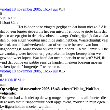
vrijdag 18 november 2005, 16:54 uur
#14
0
Vin_Ka
I Dont Care
............... "Het is door onze vingers geglipt en dat hoort niet zo." Als
dat bij een burger gebeurt is het een misdrijf en loop je grote kans dat
je een accept giro in de brievenbus ontvangt. Onbegrijpelijk dat ze dat
dan bij een eigen voertuig niet in de gaten hebben. Waarschijnlijk veel
te druk om de hardwerkende man of vrouw te beroven van hun
dagopbrengst. Maar vooral blijven flitsen hoor!!! En die Samir A. Die
ze vandaag weer hebben vrij gesproken in hoger beroep laten we
gewoon weer lopen. Wat heeft dat met dit bericht te maken? Wel, ik
vind dat politie en justitie eens de handen in eigen boezem moeten
steken ipv de " burgertjes " te treiteren.
vrijdag 18 november 2005, 16:55 uur
#15
0
#ANONIEM
quote:
Op vrijdag 18 november 2005 16:48 schreef White_Wolf het
volgende:
Die auto had zich niet op de weg mogen begeven dus alle boetes die
deze auto met flitsapparatuur heeft opgeleverd, zouden in mijn ogen
kwijtgescholden moeten worden.