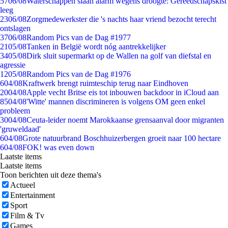
57
06/08
Waterschappen slaan alarm wegens droogte: Gereedschapskist
leeg
23
06/08
Zorgmedewerkster die 's nachts haar vriend bezocht terecht
ontslagen
37
06/08
Random Pics van de Dag #1977
21
05/08
Tanken in België wordt nóg aantrekkelijker
34
05/08
Dirk sluit supermarkt op de Wallen na golf van diefstal en
agressie
12
05/08
Random Pics van de Dag #1976
6
04/08
Kraftwerk brengt ruimteschip terug naar Eindhoven
20
04/08
Apple vecht Britse eis tot inbouwen backdoor in iCloud aan
85
04/08
'Witte' mannen discrimineren is volgens OM geen enkel
probleem
30
04/08
Ceuta-leider noemt Marokkaanse grensaanval door migranten
'gruweldaad'
6
04/08
Grote natuurbrand Boschhuizerbergen groeit naar 100 hectare
6
04/08
FOK! was even down
Laatste items
Laatste items
Toon berichten uit deze thema's
Actueel
Entertainment
Sport
Film & Tv
Games