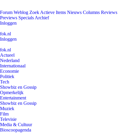
Forum
Weblog
Zoek
Actieve Items
Nieuws
Columns
Reviews
Previews
Specials
Archief
Inloggen
fok.nl
Inloggen
fok.nl
Actueel
Nederland
Internationaal
Economie
Politiek
Tech
Showbiz en Gossip
Opmerkelijk
Entertainment
Showbiz en Gossip
Muziek
Film
Televisie
Media & Cultuur
Bioscoopagenda