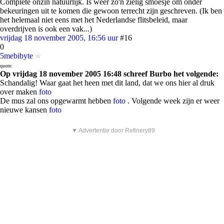
Complete onzin natuurlijk. Is weer zo'n zielig smoesje om onder
bekeuringen uit te komen die gewoon terrecht zijn geschreven. (Ik ben
het helemaal niet eens met het Nederlandse flitsbeleid, maar
overdrijven is ook een vak...)
vrijdag 18 november 2005, 16:56 uur
#16
0
5mebibyte
quote:
Op vrijdag 18 november 2005 16:48 schreef Burbo het volgende:
Schandalig! Waar gaat het heen met dit land, dat we ons hier al druk
over maken
foto
De mus zal ons opgewarmt hebben
foto
. Volgende week zijn er weer
nieuwe kansen
foto
▼ Advertentie door Refinery89