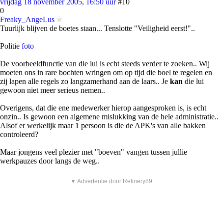
vrijdag 18 november 2005, 16:50 uur
#10
0
Freaky_AngeLus
Tuurlijk blijven de boetes staan... Tenslotte "Veiligheid eerst!"..
Politie
foto
De voorbeeldfunctie van die lui is echt steeds verder te zoeken.. Wij
moeten ons in rare bochten wringen om op tijd die boel te regelen en
zij lapen alle regels zo langzamerhand aan de laars.. Je
kan
die lui
gewoon niet meer serieus nemen..
Overigens, dat die ene medewerker hierop aangesproken is, is echt
onzin.. Is gewoon een algemene mislukking van de hele administratie..
Alsof er werkelijk maar 1 persoon is die de APK's van alle bakken
controleerd?
Maar jongens veel plezier met "boeven" vangen tussen jullie
werkpauzes door langs de weg..
▼ Advertentie door Refinery89