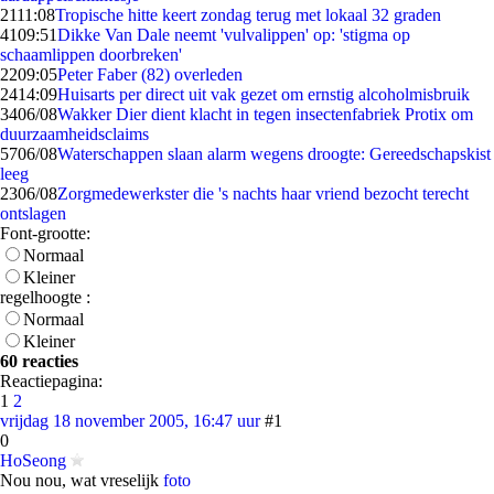
21
11:08
Tropische hitte keert zondag terug met lokaal 32 graden
41
09:51
Dikke Van Dale neemt 'vulvalippen' op: 'stigma op
schaamlippen doorbreken'
22
09:05
Peter Faber (82) overleden
24
14:09
Huisarts per direct uit vak gezet om ernstig alcoholmisbruik
34
06/08
Wakker Dier dient klacht in tegen insectenfabriek Protix om
duurzaamheidsclaims
57
06/08
Waterschappen slaan alarm wegens droogte: Gereedschapskist
leeg
23
06/08
Zorgmedewerkster die 's nachts haar vriend bezocht terecht
ontslagen
Font-grootte:
Normaal
Kleiner
regelhoogte :
Normaal
Kleiner
60 reacties
Reactiepagina:
1
2
vrijdag 18 november 2005, 16:47 uur
#1
0
HoSeong
Nou nou, wat vreselijk
foto