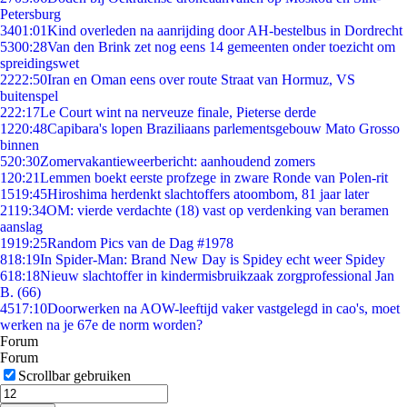
Petersburg
34
01:01
Kind overleden na aanrijding door AH-bestelbus in Dordrecht
53
00:28
Van den Brink zet nog eens 14 gemeenten onder toezicht om
spreidingswet
22
22:50
Iran en Oman eens over route Straat van Hormuz, VS
buitenspel
2
22:17
Le Court wint na nerveuze finale, Pieterse derde
12
20:48
Capibara's lopen Braziliaans parlementsgebouw Mato Grosso
binnen
5
20:30
Zomervakantieweerbericht: aanhoudend zomers
1
20:21
Lemmen boekt eerste profzege in zware Ronde van Polen-rit
15
19:45
Hiroshima herdenkt slachtoffers atoombom, 81 jaar later
21
19:34
OM: vierde verdachte (18) vast op verdenking van beramen
aanslag
19
19:25
Random Pics van de Dag #1978
8
18:19
In Spider-Man: Brand New Day is Spidey echt weer Spidey
6
18:18
Nieuw slachtoffer in kindermisbruikzaak zorgprofessional Jan
B. (66)
45
17:10
Doorwerken na AOW-leeftijd vaker vastgelegd in cao's, moet
werken na je 67e de norm worden?
Forum
Forum
Scrollbar gebruiken