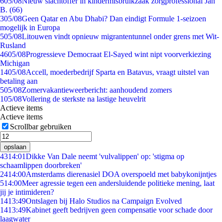
6
05/08
Nieuw slachtoffer in kindermisbruikzaak zorgprofessional Jan
B. (66)
3
05/08
Geen Qatar en Abu Dhabi? Dan eindigt Formule 1-seizoen
mogelijk in Europa
5
05/08
Litouwen vindt opnieuw migrantentunnel onder grens met Wit-
Rusland
46
05/08
Progressieve Democraat El-Sayed wint nipt voorverkiezing
Michigan
14
05/08
Accell, moederbedrijf Sparta en Batavus, vraagt uitstel van
betaling aan
5
05/08
Zomervakantieweerbericht: aanhoudend zomers
1
05/08
Vollering de sterkste na lastige heuvelrit
Actieve items
Actieve items
Scrollbar gebruiken
opslaan
43
14:01
Dikke Van Dale neemt 'vulvalippen' op: 'stigma op
schaamlippen doorbreken'
24
14:00
Amsterdams dierenasiel DOA overspoeld met babykonijntjes
5
14:00
Meer agressie tegen een andersluidende politieke mening, laat
jij je intimideren?
14
13:49
Ontslagen bij Halo Studios na Campaign Evolved
14
13:49
Kabinet geeft bedrijven geen compensatie voor schade door
laagwater