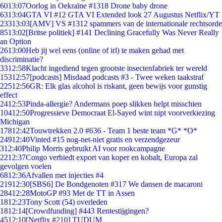
60
13:07
Oorlog in Oekraïne #1318 Drone baby drone
63
13:04
GTA VI #12 GTA VI Extended look 27 Augustus Netflix/YT
233
13:03
[AMV] VS #1312 spammers van de internationale rechtsorde
85
13:02
[Britse politiek] #141 Declining Gracefully Was Never Really
an Option
26
13:00
Heb jij wel eens (online of irl) te maken gehad met
discriminatie?
33
12:58
Klacht ingediend tegen grootste insectenfabriek ter wereld
153
12:57
[podcasts] Misdaad podcasts #3 - Twee weken taakstraf
225
12:56
GR: Elk glas alcohol is riskant, geen bewijs voor gunstig
effect
24
12:53
Pinda-allergie? Andermans poep slikken helpt misschien
104
12:50
Progressieve Democraat El-Sayed wint nipt voorverkiezing
Michigan
178
12:42
Touwtrekken 2.0 #636 - Team 1 beste team *G* *O*
249
12:40
Vinted #15 nog-net-niet gratis en verzendgezeur
3
12:40
Philip Morris gebruikt AI voor rookcampagne
22
12:37
Congo verbiedt export van koper en kobalt, Europa zal
gevolgen voelen
68
12:36
Afvallen met injecties #4
219
12:30
[SBS6] De Bondgenoten #317 We dansen de macaroni
284
12:28
MotoGP #93 Met de TT in Assen
18
12:23
Tony Scott (54) overleden
18
12:14
[Crowdfunding] #443 Rentestijgingen?
45
12:10
[Netflix #210] TUDUM