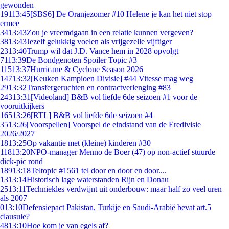
gewonden
191
13:45
[SBS6] De Oranjezomer #10 Helene je kan het niet stop
ermee
34
13:43
Zou je vreemdgaan in een relatie kunnen vergeven?
38
13:43
Jezelf gelukkig voelen als vrijgezelle vijftiger
23
13:40
Trump wil dat J.D. Vance hem in 2028 opvolgt
71
13:39
De Bondgenoten Spoiler Topic #3
115
13:37
Hurricane & Cyclone Season 2026
147
13:32
[Keuken Kampioen Divisie] #44 Vitesse mag weg
29
13:32
Transfergeruchten en contractverlenging #83
243
13:31
[Videoland] B&B vol liefde 6de seizoen #1 voor de
vooruitkijkers
165
13:26
[RTL] B&B vol liefde 6de seizoen #4
35
13:26
[Voorspellen] Voorspel de eindstand van de Eredivisie
2026/2027
18
13:25
Op vakantie met (kleine) kinderen #30
118
13:20
NPO-manager Menno de Boer (47) op non-actief stuurde
dick-pic rond
189
13:18
Teltopic #1561 tel door en door en door....
13
13:14
Historisch lage waterstanden Rijn en Donau
25
13:11
Techniekles verdwijnt uit onderbouw: maar half zo veel uren
als 2007
0
13:10
Defensiepact Pakistan, Turkije en Saudi-Arabië bevat art.5
clausule?
48
13:10
Hoe kom je van egels af?