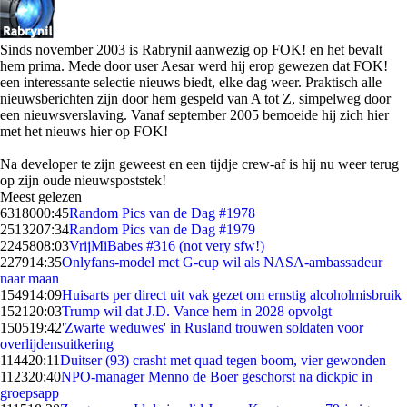
Sinds november 2003 is Rabrynil aanwezig op FOK! en het bevalt
hem prima. Mede door user Aesar werd hij erop gewezen dat FOK!
een interessante selectie nieuws biedt, elke dag weer. Praktisch alle
nieuwsberichten zijn door hem gespeld van A tot Z, simpelweg door
een nieuwsverslaving. Vanaf september 2005 bemoeide hij zich hier
met het nieuws hier op FOK!
Na developer te zijn geweest en een tijdje crew-af is hij nu weer terug
op zijn oude nieuwspoststek!
Meest gelezen
63180
00:45
Random Pics van de Dag #1978
25132
07:34
Random Pics van de Dag #1979
22458
08:03
VrijMiBabes #316 (not very sfw!)
2279
14:35
Onlyfans-model met G-cup wil als NASA-ambassadeur
naar maan
1549
14:09
Huisarts per direct uit vak gezet om ernstig alcoholmisbruik
1521
20:03
Trump wil dat J.D. Vance hem in 2028 opvolgt
1505
19:42
'Zwarte weduwes' in Rusland trouwen soldaten voor
overlijdensuitkering
1144
20:11
Duitser (93) crasht met quad tegen boom, vier gewonden
1123
20:40
NPO-manager Menno de Boer geschorst na dickpic in
groepsapp