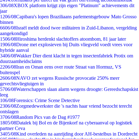
3
06/08
XBOX platform krijgt zijn eigen "Platinum" achievements dit
jaar
12
06/08
Capibara's lopen Braziliaans parlementsgebouw Mato Grosso
binnen
66
06/08
Israël meldt dood twee militairen in Zuid-Libanon, vergelding
aangekondigd
15
06/08
Hiroshima herdenkt slachtoffers atoombom, 81 jaar later
19
06/08
Drone met explosieven bij Duits vliegveld voedt vrees voor
hybride aanval
34
06/08
Wakker Dier dient klacht in tegen insectenfabriek Protix om
duurzaamheidsclaims
22
06/08
Iran en Oman eens over route Straat van Hormuz, VS
buitenspel
26
06/08
NAVO zet wegens Russische provocatie 250% meer
gevechtsvliegtuigen in
57
06/08
Waterschappen slaan alarm wegens droogte: Gereedschapskist
leeg
1
06/08
Forensics: Crime Scene Detective
23
06/08
Zorgmedewerkster die 's nachts haar vriend bezocht terecht
ontslagen
37
06/08
Random Pics van de Dag #1977
18
05/08
Datalek bij Bol en de Bijenkorf na cyberaanval op logistiek
partner Ceva
34
05/08
Kind overleden na aanrijding door AH-bestelbus in Dordrecht