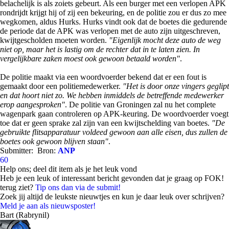
belachelijk is als zoiets gebeurt. Als een burger met een verlopen APK
rondrijdt krijgt hij of zij een bekeuring, en de politie zou er dus zo mee
wegkomen, aldus Hurks. Hurks vindt ook dat de boetes die gedurende
de periode dat de APK was verlopen met de auto zijn uitgeschreven,
kwijtgescholden moeten worden.
"Eigenlijk mocht deze auto de weg
niet op, maar het is lastig om de rechter dat in te laten zien. In
vergelijkbare zaken moest ook gewoon betaald worden"
.
De politie maakt via een woordvoerder bekend dat er een fout is
gemaakt door een politiemedewerker.
"Het is door onze vingers geglipt
en dat hoort niet zo. We hebben inmiddels de betreffende medewerker
erop aangesproken"
. De politie van Groningen zal nu het complete
wagenpark gaan controleren op APK-keuring. De woordvoerder voegt
toe dat er geen sprake zal zijn van een kwijtschelding van boetes.
"De
gebruikte flitsapparatuur voldeed gewoon aan alle eisen, dus zullen de
boetes ook gewoon blijven staan"
.
Submitter:
Bron:
ANP
60
Help ons; deel dit item als je het leuk vond
Heb je een leuk of interessant bericht gevonden dat je graag op FOK!
terug ziet?
Tip ons dan via de submit!
Zoek jij altijd de leukste nieuwtjes en kun je daar leuk over schrijven?
Meld je aan als nieuwsposter!
Bart (Rabrynil)