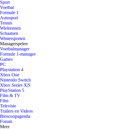
Sport
Voetbal
Formule 1
Autosport
Tennis
Wielrennen
Schaatsen
Wintersporten
Managerspelen
Voetbalmanager
Formule 1-manager
Games
PC
Playstation 4
Xbox One
Nintendo Switch
Xbox Series X|S
PlayStation 5
Film & TV
Film
Televisie
Trailers en Videos
Bioscoopagenda
Forum
Meer