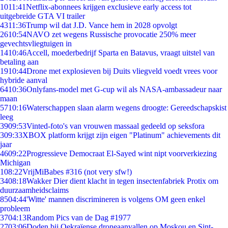
10
11:41
Netflix-abonnees krijgen exclusieve early access tot
uitgebreide GTA VI trailer
43
11:36
Trump wil dat J.D. Vance hem in 2028 opvolgt
26
10:54
NAVO zet wegens Russische provocatie 250% meer
gevechtsvliegtuigen in
14
10:46
Accell, moederbedrijf Sparta en Batavus, vraagt uitstel van
betaling aan
19
10:44
Drone met explosieven bij Duits vliegveld voedt vrees voor
hybride aanval
64
10:36
Onlyfans-model met G-cup wil als NASA-ambassadeur naar
maan
57
10:16
Waterschappen slaan alarm wegens droogte: Gereedschapskist
leeg
39
09:53
Vinted-foto's van vrouwen massaal gedeeld op seksfora
3
09:33
XBOX platform krijgt zijn eigen "Platinum" achievements dit
jaar
46
09:22
Progressieve Democraat El-Sayed wint nipt voorverkiezing
Michigan
1
08:22
VrijMiBabes #316 (not very sfw!)
34
08:18
Wakker Dier dient klacht in tegen insectenfabriek Protix om
duurzaamheidsclaims
85
04:44
'Witte' mannen discrimineren is volgens OM geen enkel
probleem
37
04:13
Random Pics van de Dag #1977
27
03:06
Doden bij Oekraïense droneaanvallen op Moskou en Sint-