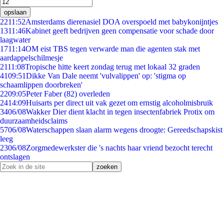
opslaan
22
11:52
Amsterdams dierenasiel DOA overspoeld met babykonijntjes
13
11:46
Kabinet geeft bedrijven geen compensatie voor schade door
laagwater
17
11:14
OM eist TBS tegen verwarde man die agenten stak met
aardappelschilmesje
21
11:08
Tropische hitte keert zondag terug met lokaal 32 graden
41
09:51
Dikke Van Dale neemt 'vulvalippen' op: 'stigma op
schaamlippen doorbreken'
22
09:05
Peter Faber (82) overleden
24
14:09
Huisarts per direct uit vak gezet om ernstig alcoholmisbruik
34
06/08
Wakker Dier dient klacht in tegen insectenfabriek Protix om
duurzaamheidsclaims
57
06/08
Waterschappen slaan alarm wegens droogte: Gereedschapskist
leeg
23
06/08
Zorgmedewerkster die 's nachts haar vriend bezocht terecht
ontslagen