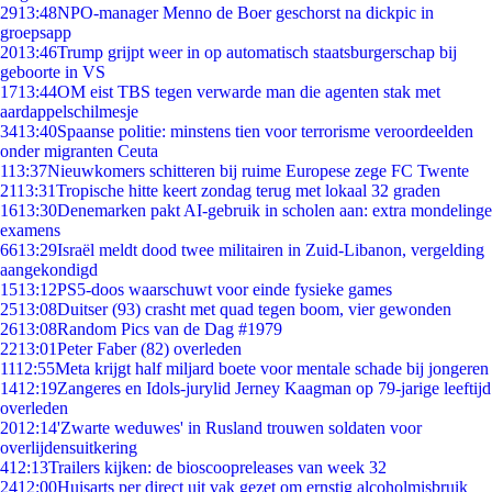
29
13:48
NPO-manager Menno de Boer geschorst na dickpic in
groepsapp
20
13:46
Trump grijpt weer in op automatisch staatsburgerschap bij
geboorte in VS
17
13:44
OM eist TBS tegen verwarde man die agenten stak met
aardappelschilmesje
34
13:40
Spaanse politie: minstens tien voor terrorisme veroordeelden
onder migranten Ceuta
1
13:37
Nieuwkomers schitteren bij ruime Europese zege FC Twente
21
13:31
Tropische hitte keert zondag terug met lokaal 32 graden
16
13:30
Denemarken pakt AI-gebruik in scholen aan: extra mondelinge
examens
66
13:29
Israël meldt dood twee militairen in Zuid-Libanon, vergelding
aangekondigd
15
13:12
PS5-doos waarschuwt voor einde fysieke games
25
13:08
Duitser (93) crasht met quad tegen boom, vier gewonden
26
13:08
Random Pics van de Dag #1979
22
13:01
Peter Faber (82) overleden
11
12:55
Meta krijgt half miljard boete voor mentale schade bij jongeren
14
12:19
Zangeres en Idols-jurylid Jerney Kaagman op 79-jarige leeftijd
overleden
20
12:14
'Zwarte weduwes' in Rusland trouwen soldaten voor
overlijdensuitkering
4
12:13
Trailers kijken: de bioscoopreleases van week 32
24
12:00
Huisarts per direct uit vak gezet om ernstig alcoholmisbruik