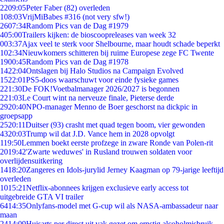
22
09:05
Peter Faber (82) overleden
1
08:03
VrijMiBabes #316 (not very sfw!)
26
07:34
Random Pics van de Dag #1979
4
05:00
Trailers kijken: de bioscoopreleases van week 32
0
03:37
Ajax veel te sterk voor Shelbourne, maar houdt schade beperkt
1
02:34
Nieuwkomers schitteren bij ruime Europese zege FC Twente
19
00:45
Random Pics van de Dag #1978
14
22:04
Ontslagen bij Halo Studios na Campaign Evolved
15
22:01
PS5-doos waarschuwt voor einde fysieke games
2
21:30
De FOK!Voetbalmanager 2026/2027 is begonnen
2
21:03
Le Court wint na nerveuze finale, Pieterse derde
29
20:40
NPO-manager Menno de Boer geschorst na dickpic in
groepsapp
25
20:11
Duitser (93) crasht met quad tegen boom, vier gewonden
43
20:03
Trump wil dat J.D. Vance hem in 2028 opvolgt
1
19:50
Lemmen boekt eerste profzege in zware Ronde van Polen-rit
20
19:42
'Zwarte weduwes' in Rusland trouwen soldaten voor
overlijdensuitkering
14
18:20
Zangeres en Idols-jurylid Jerney Kaagman op 79-jarige leeftijd
overleden
10
15:21
Netflix-abonnees krijgen exclusieve early access tot
uitgebreide GTA VI trailer
64
14:35
Onlyfans-model met G-cup wil als NASA-ambassadeur naar
maan
24
14:09
Huisarts per direct uit vak gezet om ernstig alcoholmisbruik