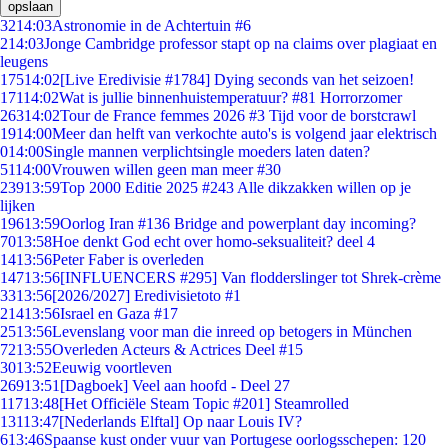
opslaan
32
14:03
Astronomie in de Achtertuin #6
2
14:03
Jonge Cambridge professor stapt op na claims over plagiaat en
leugens
175
14:02
[Live Eredivisie #1784] Dying seconds van het seizoen!
171
14:02
Wat is jullie binnenhuistemperatuur? #81 Horrorzomer
263
14:02
Tour de France femmes 2026 #3 Tijd voor de borstcrawl
19
14:00
Meer dan helft van verkochte auto's is volgend jaar elektrisch
0
14:00
Single mannen verplichtsingle moeders laten daten?
51
14:00
Vrouwen willen geen man meer #30
239
13:59
Top 2000 Editie 2025 #243 Alle dikzakken willen op je
lijken
196
13:59
Oorlog Iran #136 Bridge and powerplant day incoming?
70
13:58
Hoe denkt God echt over homo-seksualiteit? deel 4
14
13:56
Peter Faber is overleden
147
13:56
[INFLUENCERS #295] Van flodderslinger tot Shrek-crème
33
13:56
[2026/2027] Eredivisietoto #1
214
13:56
Israel en Gaza #17
25
13:56
Levenslang voor man die inreed op betogers in München
72
13:55
Overleden Acteurs & Actrices Deel #15
30
13:52
Eeuwig voortleven
269
13:51
[Dagboek] Veel aan hoofd - Deel 27
117
13:48
[Het Officiële Steam Topic #201] Steamrolled
131
13:47
[Nederlands Elftal] Op naar Louis IV?
6
13:46
Spaanse kust onder vuur van Portugese oorlogsschepen: 120