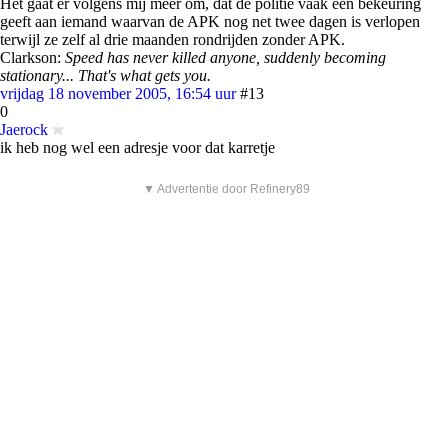
Het gaat er volgens mij meer om, dat de politie vaak een bekeuring
geeft aan iemand waarvan de APK nog net twee dagen is verlopen
terwijl ze zelf al drie maanden rondrijden zonder APK.
Clarkson:
Speed has never killed anyone, suddenly becoming
stationary... That's what gets you.
vrijdag 18 november 2005, 16:54 uur
#13
0
Jaerock
ik heb nog wel een adresje voor dat karretje
▼ Advertentie door Refinery89