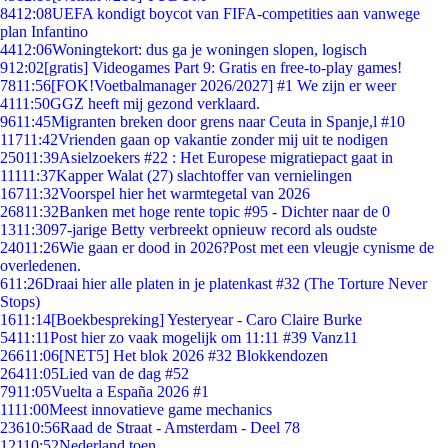
84
12:08
UEFA kondigt boycot van FIFA-competities aan vanwege
plan Infantino
44
12:06
Woningtekort: dus ga je woningen slopen, logisch
9
12:02
[gratis] Videogames Part 9: Gratis en free-to-play games!
78
11:56
[FOK!Voetbalmanager 2026/2027] #1 We zijn er weer
41
11:50
GGZ heeft mij gezond verklaard.
96
11:45
Migranten breken door grens naar Ceuta in Spanje,l #10
117
11:42
Vrienden gaan op vakantie zonder mij uit te nodigen
250
11:39
Asielzoekers #22 : Het Europese migratiepact gaat in
111
11:37
Kapper Walat (27) slachtoffer van vernielingen
167
11:32
Voorspel hier het warmtegetal van 2026
268
11:32
Banken met hoge rente topic #95 - Dichter naar de 0
13
11:30
97-jarige Betty verbreekt opnieuw record als oudste
240
11:26
Wie gaan er dood in 2026?Post met een vleugje cynisme de
overledenen.
6
11:26
Draai hier alle platen in je platenkast #32 (The Torture Never
Stops)
16
11:14
[Boekbespreking] Yesteryear - Caro Claire Burke
54
11:11
Post hier zo vaak mogelijk om 11:11 #39 Vanz11
266
11:06
[NET5] Het blok 2026 #32 Blokkendozen
264
11:05
Lied van de dag #52
79
11:05
Vuelta a España 2026 #1
11
11:00
Meest innovatieve game mechanics
236
10:56
Raad de Straat - Amsterdam - Deel 78
121
10:52
Nederland toen