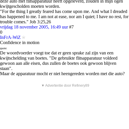
deze auto met flitsapparatuur heeft opgeleverd, zouden in mijn ogen
kwijtgescholden moeten worden.
"For the thing I greatly feared has come upon me. And what I dreaded
has happened to me. I am not at ease, nor am I quiet; I have no rest, for
trouble comes." Job 3:25,26
vrijdag 18 november 2005, 16:49 uur
#7
0
InFrA-WiZ
Confidence in motion
quote:
De woordvoerder voegt toe dat er geen sprake zal zijn van een
kwijtschelding van boetes. "De gebruikte flitsapparatuur voldeed
gewoon aan alle eisen, dus zullen de boetes ook gewoon blijven
staan".
Maar de apparatuur mocht er niet heengereden worden met die auto?
▼ Advertentie door Refinery89