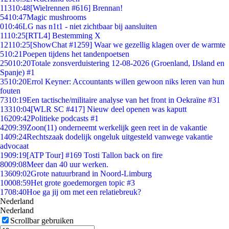
113
10:48
[Wielrennen #616] Brennan!
54
10:47
Magic mushrooms
0
10:46
LG nas n1t1 - niet zichtbaar bij aansluiten
11
10:25
[RTL4] Bestemming X
121
10:25
[ShowChat #1259] Waar we gezellig klagen over de warmte
5
10:21
Poepen tijdens het tandenpoetsen
250
10:20
Totale zonsverduistering 12-08-2026 (Groenland, IJsland en
Spanje) #1
35
10:20
Errol Keyner: Accountants willen gewoon niks leren van hun
fouten
73
10:19
Een tactische/militaire analyse van het front in Oekraïne #31
133
10:04
[WLR SC #417] Nieuw deel openen was kaputt
162
09:42
Politieke podcasts #1
42
09:39
Zoon(11) onderneemt werkelijk geen reet in de vakantie
14
09:24
Rechtszaak dodelijk ongeluk uitgesteld vanwege vakantie
advocaat
19
09:19
[ATP Tour] #169 Tosti Tallon back on fire
80
09:08
Meer dan 40 uur werken.
136
09:02
Grote natuurbrand in Noord-Limburg
100
08:59
Het grote goedemorgen topic #3
17
08:40
Hoe ga jij om met een relatiebreuk?
Nederland
Nederland
Scrollbar gebruiken