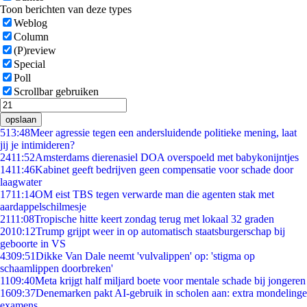
Toon berichten van deze types
Weblog
Column
(P)review
Special
Poll
Scrollbar gebruiken
opslaan
5
13:48
Meer agressie tegen een andersluidende politieke mening, laat
jij je intimideren?
24
11:52
Amsterdams dierenasiel DOA overspoeld met babykonijntjes
14
11:46
Kabinet geeft bedrijven geen compensatie voor schade door
laagwater
17
11:14
OM eist TBS tegen verwarde man die agenten stak met
aardappelschilmesje
21
11:08
Tropische hitte keert zondag terug met lokaal 32 graden
20
10:12
Trump grijpt weer in op automatisch staatsburgerschap bij
geboorte in VS
43
09:51
Dikke Van Dale neemt 'vulvalippen' op: 'stigma op
schaamlippen doorbreken'
11
09:40
Meta krijgt half miljard boete voor mentale schade bij jongeren
16
09:37
Denemarken pakt AI-gebruik in scholen aan: extra mondelinge
examens