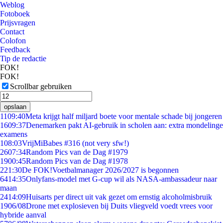
Weblog
Fotoboek
Prijsvragen
Contact
Colofon
Feedback
Tip de redactie
FOK!
FOK!
Scrollbar gebruiken
opslaan
11
09:40
Meta krijgt half miljard boete voor mentale schade bij jongeren
16
09:37
Denemarken pakt AI-gebruik in scholen aan: extra mondelinge
examens
1
08:03
VrijMiBabes #316 (not very sfw!)
26
07:34
Random Pics van de Dag #1979
19
00:45
Random Pics van de Dag #1978
2
21:30
De FOK!Voetbalmanager 2026/2027 is begonnen
64
14:35
Onlyfans-model met G-cup wil als NASA-ambassadeur naar
maan
24
14:09
Huisarts per direct uit vak gezet om ernstig alcoholmisbruik
19
06/08
Drone met explosieven bij Duits vliegveld voedt vrees voor
hybride aanval