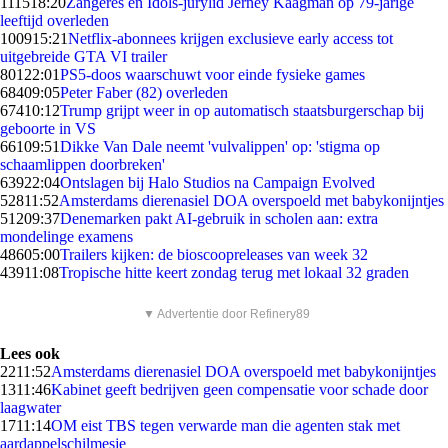
1115
18:20
Zangeres en Idols-jurylid Jerney Kaagman op 79-jarige
leeftijd overleden
1009
15:21
Netflix-abonnees krijgen exclusieve early access tot
uitgebreide GTA VI trailer
801
22:01
PS5-doos waarschuwt voor einde fysieke games
684
09:05
Peter Faber (82) overleden
674
10:12
Trump grijpt weer in op automatisch staatsburgerschap bij
geboorte in VS
661
09:51
Dikke Van Dale neemt 'vulvalippen' op: 'stigma op
schaamlippen doorbreken'
639
22:04
Ontslagen bij Halo Studios na Campaign Evolved
528
11:52
Amsterdams dierenasiel DOA overspoeld met babykonijntjes
512
09:37
Denemarken pakt AI-gebruik in scholen aan: extra
mondelinge examens
486
05:00
Trailers kijken: de bioscoopreleases van week 32
439
11:08
Tropische hitte keert zondag terug met lokaal 32 graden
▼ Advertentie door Refinery89
Lees ook
22
11:52
Amsterdams dierenasiel DOA overspoeld met babykonijntjes
13
11:46
Kabinet geeft bedrijven geen compensatie voor schade door
laagwater
17
11:14
OM eist TBS tegen verwarde man die agenten stak met
aardappelschilmesje