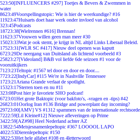
5
23:50
[INFLUENCERS #297] Toetjes & Bevers & Zwemmen in
water
86
23:49
Voorspellingstopic: Wie is hier de weerkundige? #16
119
23:47
Huisarts doet haar werk onder invloed van alcohol
3
23:45
Podcasts
187
23:38
[Wielrennen #616] Brennan!
116
23:37
Vrouwen willen geen man meer #30
150
23:33
Wat je ook stemt, je krijgt in NL altijd Links Liberaal Beleid.
175
23:31
[WLR SC #417] Nieuw deel openen was kaputt
67
23:29
De neergang van Duitsland als lichtend voorbeeld #3
258
23:27
[Videoland] B&B vol liefde 6de seizoen #1 voor de
vooruitkijkers
71
23:23
Teltopic #1567 tel door en door en door....
77
23:22
[IndyCar] #115 We're in Nashville Tennessee
17
23:21
Ariana Grande verlaat de spotlight.
153
23:17
Sterren toen en nu #11
3
23:08
Post hier je favoriete SHO podcast!
67
23:01
Het grote Baktopic (voor bakfoto's, -vragen en -tips) #42
268
23:01
Oorlog Iran #136 Bridge and powerplant day incoming?
297
23:00
[AMV] VS #1312 spammers van de internationale rechtsorde
72
22:59
[Lil Kleine#12] Nieuwe afleveringen op Prime
34
22:59
[AZ#98] Heel Nederland achter AZ
138
22:54
Meisjesnamenlepeltopic #367 LOOOOL LAPO
40
22:53
Dierenlepeltopic #150
38
22:53
Het hele alfabet #108 en 4letterwoord