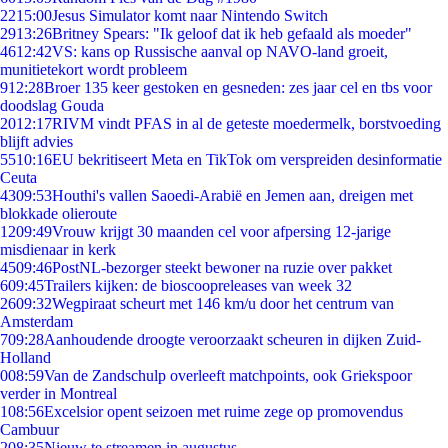
22
15:00
Jesus Simulator komt naar Nintendo Switch
29
13:26
Britney Spears: "Ik geloof dat ik heb gefaald als moeder"
46
12:42
VS: kans op Russische aanval op NAVO-land groeit,
munitietekort wordt probleem
9
12:28
Broer 135 keer gestoken en gesneden: zes jaar cel en tbs voor
doodslag Gouda
20
12:17
RIVM vindt PFAS in al de geteste moedermelk, borstvoeding
blijft advies
55
10:16
EU bekritiseert Meta en TikTok om verspreiden desinformatie
Ceuta
43
09:53
Houthi's vallen Saoedi-Arabië en Jemen aan, dreigen met
blokkade olieroute
12
09:49
Vrouw krijgt 30 maanden cel voor afpersing 12-jarige
misdienaar in kerk
45
09:46
PostNL-bezorger steekt bewoner na ruzie over pakket
6
09:45
Trailers kijken: de bioscoopreleases van week 32
26
09:32
Wegpiraat scheurt met 146 km/u door het centrum van
Amsterdam
7
09:28
Aanhoudende droogte veroorzaakt scheuren in dijken Zuid-
Holland
0
08:59
Van de Zandschulp overleeft matchpoints, ook Griekspoor
verder in Montreal
1
08:56
Excelsior opent seizoen met ruime zege op promovendus
Cambuur
2
08:35
Nieuw te streamen in augustus