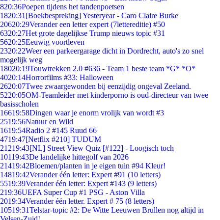
8
20:36
Poepen tijdens het tandenpoetsen
18
20:31
[Boekbespreking] Yesteryear - Caro Claire Burke
206
20:29
Verander een letter expert (7lettereditie) #50
63
20:27
Het grote dagelijkse Trump nieuws topic #31
56
20:25
Eeuwig voortleven
23
20:22
Weer een parkeergarage dicht in Dordrecht, auto's zo snel
mogelijk weg
180
20:19
Touwtrekken 2.0 #636 - Team 1 beste team *G* *O*
40
20:14
Horrorfilms #33: Halloween
26
20:07
Twee zwaargewonden bij eenzijdig ongeval Zeeland.
52
20:05
OM-Teamleider met kinderporno is oud-directeur van twee
basisscholen
166
19:58
Dingen waar je enorm vrolijk van wordt #3
25
19:56
Natuur en Wild
16
19:54
Radio 2 #145 Ruud 66
47
19:47
[Netflix #210] TUDUM
212
19:43
[NL] Street View Quiz [#122] - Loogisch toch
101
19:43
De landelijke hittegolf van 2026
214
19:42
Bloemen/planten in je eigen tuin #94 Kleur!
148
19:42
Verander één letter: Expert #91 (10 letters)
55
19:39
Verander één letter: Expert #143 (9 letters)
2
19:36
UEFA Super Cup #1 PSG - Aston Villa
20
19:34
Verander één letter. Expert # 75 (8 letters)
105
19:31
Telstar-topic #2: De Witte Leeuwen Brullen nog altijd in
Velsen-Zuid!