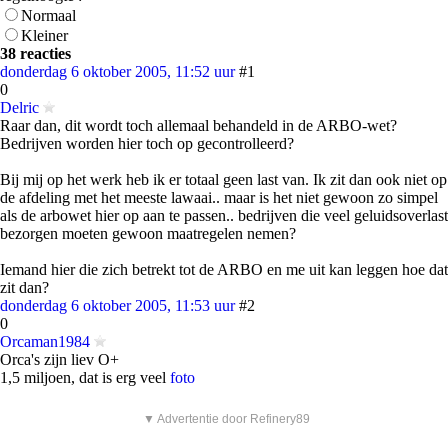
Normaal
Kleiner
38 reacties
donderdag 6 oktober 2005, 11:52 uur
#1
0
Delric
Raar dan, dit wordt toch allemaal behandeld in de ARBO-wet?
Bedrijven worden hier toch op gecontrolleerd?
Bij mij op het werk heb ik er totaal geen last van. Ik zit dan ook niet op
de afdeling met het meeste lawaai.. maar is het niet gewoon zo simpel
als de arbowet hier op aan te passen.. bedrijven die veel geluidsoverlast
bezorgen moeten gewoon maatregelen nemen?
Iemand hier die zich betrekt tot de ARBO en me uit kan leggen hoe dat
zit dan?
donderdag 6 oktober 2005, 11:53 uur
#2
0
Orcaman1984
Orca's zijn liev O+
1,5 miljoen, dat is erg veel
foto
▼ Advertentie door Refinery89