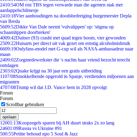
24
10:54
OM eist TBS tegen verwarde man die agenten stak met
aardappelschilmesje
24
10:18
Vier aanhoudingen na doodsbedreiging burgemeester Depla
van Breda
56
09:52
Dikke Van Dale neemt 'vulvalippen' op: 'stigma op
schaamlippen doorbreken'
40
09:42
Duitser (93) crasht met quad tegen boom, vier gewonden
25
09:22
Huisarts per direct uit vak gezet om ernstig alcoholmisbruik
66
09:19
Onlyfans-model met G-cup wil als NASA-ambassadeur naar
maan
24
09:02
Zorgmedewerkster die 's nachts haar vriend bezocht terecht
ontslagen
23
03:02
Quake krijgt na 30 jaar een gratis uitbreiding
11
07/08
Smokkelbende opgerold in Spanje, verdienden miljoenen aan
migranten
47
07/08
Trump wil dat J.D. Vance hem in 2028 opvolgt
Forum
Forum
Scrollbar gebruiken
opslaan
120
01:13
Koopzegels sparen bij AH duurt straks 2x zo lang
246
01:09
Russia vs Ukraine #91
5
00:55
Petitie behoud npo 5 Soul & Jazz