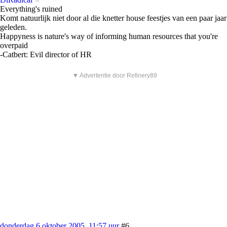
Everything's ruined
Komt natuurlijk niet door al die knetter house feestjes van een paar jaar
geleden.
Happyness is nature's way of informing human resources that you're
overpaid
-Catbert: Evil director of HR
▼ Advertentie door Refinery89
donderdag 6 oktober 2005, 11:57 uur
#6