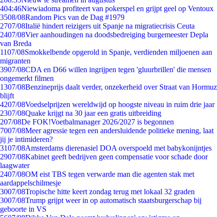
4
04:46
Niewiadoma profiteert van pokerspel en grijpt geel op Ventoux
35
08/08
Random Pics van de Dag #1979
27
07/08
Italië hindert reizigers uit Spanje na migratiecrisis Ceuta
24
07/08
Vier aanhoudingen na doodsbedreiging burgemeester Depla
van Breda
11
07/08
Smokkelbende opgerold in Spanje, verdienden miljoenen aan
migranten
39
07/08
CDA en D66 willen ingrijpen tegen 'gluurbrillen' die mensen
ongemerkt filmen
13
07/08
Benzineprijs daalt verder, onzekerheid over Straat van Hormuz
blijft
42
07/08
Voedselprijzen wereldwijd op hoogste niveau in ruim drie jaar
23
07/08
Quake krijgt na 30 jaar een gratis uitbreiding
2
07/08
De FOK!Voetbalmanager 2026/2027 is begonnen
70
07/08
Meer agressie tegen een andersluidende politieke mening, laat
jij je intimideren?
31
07/08
Amsterdams dierenasiel DOA overspoeld met babykonijntjes
29
07/08
Kabinet geeft bedrijven geen compensatie voor schade door
laagwater
24
07/08
OM eist TBS tegen verwarde man die agenten stak met
aardappelschilmesje
30
07/08
Tropische hitte keert zondag terug met lokaal 32 graden
30
07/08
Trump grijpt weer in op automatisch staatsburgerschap bij
geboorte in VS