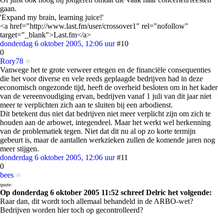
gaan.
'Expand my brain, learning juice!'
<a href="http://www.last.fm/user/crossover1" rel="nofollow"
target="_blank">Last.fm</a>
donderdag 6 oktober 2005, 12:06 uur
#10
0
Rory78
Vanwege het te grote verweer ertegen en de financiële consequenties
die het voor diverse en vele reeds geplaagde bedrijven had in deze
economisch ongezonde tijd, heeft de overheid besloten om in het kader
van de vereenvoudiging ervan, bedrijven vanaf 1 juli van dit jaar niet
meer te verplichten zich aan te sluiten bij een arbodienst.
Dit betekent dus niet dat bedrijven niet meer verplicht zijn om zich te
houden aan de arbowet, integendeel. Maar het werkt wel herkenning
van de problematiek tegen. Niet dat dit nu al op zo korte termijn
gebeurt is, maar de aantallen werkzieken zullen de komende jaren nog
meer stijgen.
donderdag 6 oktober 2005, 12:06 uur
#11
0
bees
quote:
Op donderdag 6 oktober 2005 11:52 schreef Delric het volgende:
Raar dan, dit wordt toch allemaal behandeld in de ARBO-wet?
Bedrijven worden hier toch op gecontrolleerd?