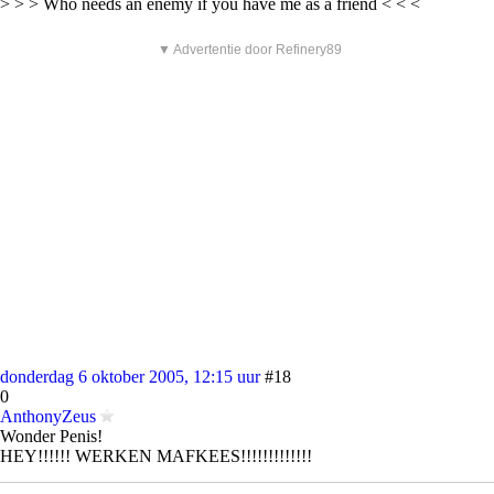
> > > Who needs an enemy if you have me as a friend < < <
▼ Advertentie door Refinery89
donderdag 6 oktober 2005, 12:15 uur
#18
0
AnthonyZeus
Wonder Penis!
HEY!!!!!! WERKEN MAFKEES!!!!!!!!!!!!!