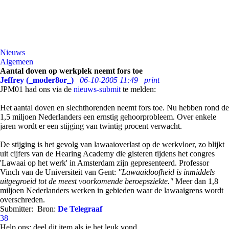
Nieuws
Algemeen
Aantal doven op werkplek neemt fors toe
Jeffrey (_moder8or_)
06-10-2005 11:49
print
JPM01 had ons via de
nieuws-submit
te melden:
Het aantal doven en slechthorenden neemt fors toe. Nu hebben rond de
1,5 miljoen Nederlanders een ernstig gehoorprobleem. Over enkele
jaren wordt er een stijging van twintig procent verwacht.
De stijging is het gevolg van lawaaioverlast op de werkvloer, zo blijkt
uit cijfers van de Hearing Academy die gisteren tijdens het congres
'Lawaai op het werk' in Amsterdam zijn gepresenteerd. Professor
Vinch van de Universiteit van Gent:
"Lawaaidoofheid is inmiddels
uitgegroeid tot de meest voorkomende beroepsziekte."
Meer dan 1,8
miljoen Nederlanders werken in gebieden waar de lawaaigrens wordt
overschreden.
Submitter:
Bron:
De Telegraaf
38
Help ons; deel dit item als je het leuk vond