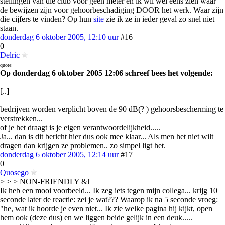
stellingen van die club voor geen meter en ik wil wel eens zien waar
de bewijzen zijn voor gehoorbeschadiging DOOR het werk. Waar zijn
die cijfers te vinden? Op hun
site
zie ik ze in ieder geval zo snel niet
staan.
donderdag 6 oktober 2005, 12:10 uur
#16
0
Delric
quote:
Op donderdag 6 oktober 2005 12:06 schreef bees het volgende:
[..]
bedrijven worden verplicht boven de 90 dB(? ) gehoorsbescherming te
verstrekken...
of je het draagt is je eigen verantwoordelijkheid.....
Ja... dan is dit bericht hier dus ook mee klaar... Als men het niet wilt
dragen dan krijgen ze problemen.. zo simpel ligt het.
donderdag 6 oktober 2005, 12:14 uur
#17
0
Quosego
> > > NON-FRIENDLY &l
Ik heb een mooi voorbeeld... Ik zeg iets tegen mijn collega... krijg 10
seconde later de reactie: zei je wat??? Waarop ik na 5 seconde vroeg:
"he, wat ik hoorde je even niet... Ik zie welke pagina hij kijkt, open
hem ook (deze dus) en we liggen beide gelijk in een deuk.....