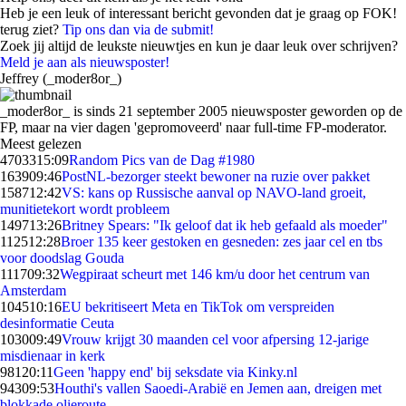
Heb je een leuk of interessant bericht gevonden dat je graag op FOK!
terug ziet?
Tip ons dan via de submit!
Zoek jij altijd de leukste nieuwtjes en kun je daar leuk over schrijven?
Meld je aan als nieuwsposter!
Jeffrey (_moder8or_)
_moder8or_ is sinds 21 september 2005 nieuwsposter geworden op de
FP, maar na vier dagen 'gepromoveerd' naar full-time FP-moderator.
Meest gelezen
47033
15:09
Random Pics van de Dag #1980
1639
09:46
PostNL-bezorger steekt bewoner na ruzie over pakket
1587
12:42
VS: kans op Russische aanval op NAVO-land groeit,
munitietekort wordt probleem
1497
13:26
Britney Spears: "Ik geloof dat ik heb gefaald als moeder"
1125
12:28
Broer 135 keer gestoken en gesneden: zes jaar cel en tbs
voor doodslag Gouda
1117
09:32
Wegpiraat scheurt met 146 km/u door het centrum van
Amsterdam
1045
10:16
EU bekritiseert Meta en TikTok om verspreiden
desinformatie Ceuta
1030
09:49
Vrouw krijgt 30 maanden cel voor afpersing 12-jarige
misdienaar in kerk
981
20:11
Geen 'happy end' bij seksdate via Kinky.nl
943
09:53
Houthi's vallen Saoedi-Arabië en Jemen aan, dreigen met
blokkade olieroute