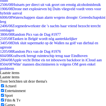
maan
25
06/08
Huisarts per direct uit vak gezet om ernstig alcoholmisbruik
19
06/08
Drone met explosieven bij Duits vliegveld voedt vrees voor
hybride aanval
60
06/08
Waterschappen slaan alarm wegens droogte: Gereedschapskist
leeg
24
06/08
Zorgmedewerkster die 's nachts haar vriend bezocht terecht
ontslagen
38
06/08
Random Pics van de Dag #1977
21
05/08
Tanken in België wordt nóg aantrekkelijker
34
05/08
Dirk sluit supermarkt op de Wallen na golf van diefstal en
agressie
12
05/08
Random Pics van de Dag #1976
6
04/08
Kraftwerk brengt ruimteschip terug naar Eindhoven
20
04/08
Apple vecht Britse eis tot inbouwen backdoor in iCloud aan
85
04/08
'Witte' mannen discrimineren is volgens OM geen enkel
probleem
Laatste items
Laatste items
Toon berichten uit deze thema's
Actueel
Entertainment
Sport
Film & Tv
Games