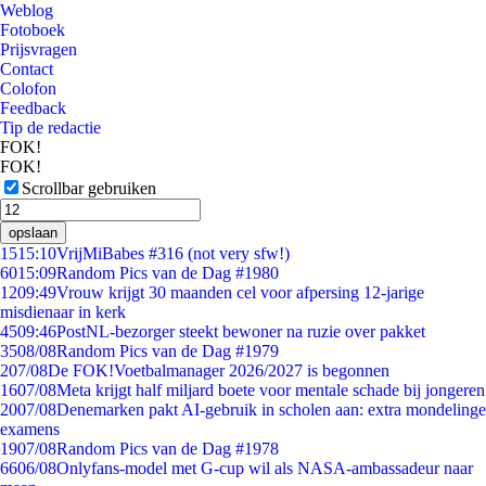
Weblog
Fotoboek
Prijsvragen
Contact
Colofon
Feedback
Tip de redactie
FOK!
FOK!
Scrollbar gebruiken
opslaan
15
15:10
VrijMiBabes #316 (not very sfw!)
60
15:09
Random Pics van de Dag #1980
12
09:49
Vrouw krijgt 30 maanden cel voor afpersing 12-jarige
misdienaar in kerk
45
09:46
PostNL-bezorger steekt bewoner na ruzie over pakket
35
08/08
Random Pics van de Dag #1979
2
07/08
De FOK!Voetbalmanager 2026/2027 is begonnen
16
07/08
Meta krijgt half miljard boete voor mentale schade bij jongeren
20
07/08
Denemarken pakt AI-gebruik in scholen aan: extra mondelinge
examens
19
07/08
Random Pics van de Dag #1978
66
06/08
Onlyfans-model met G-cup wil als NASA-ambassadeur naar