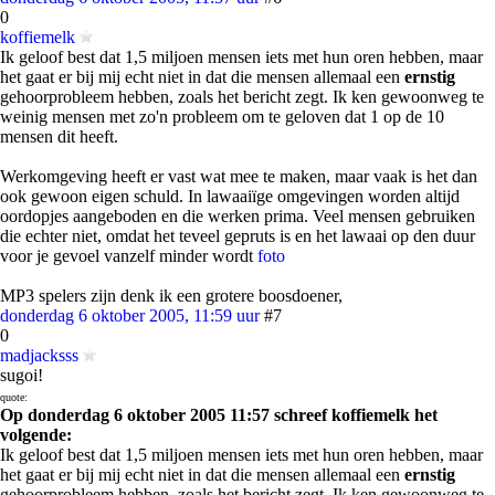
0
koffiemelk
Ik geloof best dat 1,5 miljoen mensen iets met hun oren hebben, maar
het gaat er bij mij echt niet in dat die mensen allemaal een
ernstig
gehoorprobleem hebben, zoals het bericht zegt. Ik ken gewoonweg te
weinig mensen met zo'n probleem om te geloven dat 1 op de 10
mensen dit heeft.
Werkomgeving heeft er vast wat mee te maken, maar vaak is het dan
ook gewoon eigen schuld. In lawaaiïge omgevingen worden altijd
oordopjes aangeboden en die werken prima. Veel mensen gebruiken
die echter niet, omdat het teveel gepruts is en het lawaai op den duur
voor je gevoel vanzelf minder wordt
foto
MP3 spelers zijn denk ik een grotere boosdoener,
donderdag 6 oktober 2005, 11:59 uur
#7
0
madjacksss
sugoi!
quote:
Op donderdag 6 oktober 2005 11:57 schreef koffiemelk het
volgende:
Ik geloof best dat 1,5 miljoen mensen iets met hun oren hebben, maar
het gaat er bij mij echt niet in dat die mensen allemaal een
ernstig
gehoorprobleem hebben, zoals het bericht zegt. Ik ken gewoonweg te