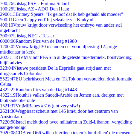
7
00:26
Uitslag PSV - Fortuna Sittard
1
00:25
Uitslag AZ - ADO Den Haag
29
00:13
Britney Spears: "Ik geloof dat ik heb gefaald als moeder"
5
00:11
Geen 'happy end' bij seksdate via Kinky.nl
4
00:10
Vrouw krijgt door verwisseling het embryo van ander stel
ingebracht
3
00:07
Uitslag NEC - Telstar
60
00:06
Random Pics van de Dag #1980
12
00:05
Vrouw krijgt 30 maanden cel voor afpersing 12-jarige
misdienaar in kerk
20
23:11
RIVM vindt PFAS in al de geteste moedermelk, borstvoeding
blijft advies
3
23:04
Nieuwe president De la Espriella gaat strijd aan met
drugskartels Colombia
55
22:47
EU bekritiseert Meta en TikTok om verspreiden desinformatie
Ceuta
43
22:22
Random Pics van de Dag #1448
43
22:19
Houthi's vallen Saoedi-Arabië en Jemen aan, dreigen met
blokkade olieroute
15
21:37
VrijMiBabes #316 (not very sfw!)
26
21:30
Wegpiraat scheurt met 146 km/u door het centrum van
Amsterdam
72
20:58
Israël meldt dood twee militairen in Zuid-Libanon, vergelding
aangekondigd
39
20:08
CDA en D66 willen ingrijpen tegen 'gluurbrillen' die mensen