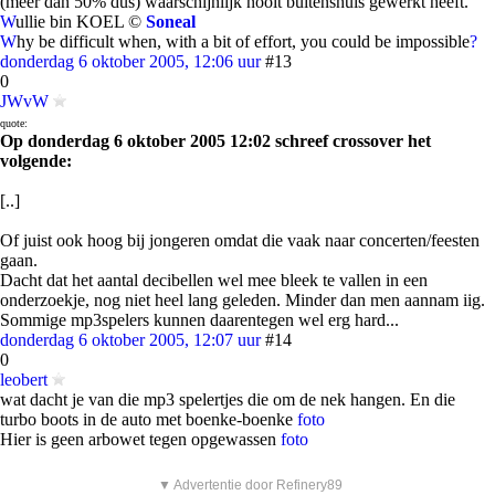
(meer dan 50% dus) waarschijnlijk nooit buitenshuis gewerkt heeft.
W
ullie bin KOEL ©
Soneal
W
hy be difficult when, with a bit of effort, you could be impossible
?
donderdag 6 oktober 2005, 12:06 uur
#13
0
JWvW
quote:
Op donderdag 6 oktober 2005 12:02 schreef crossover het
volgende:
[..]
Of juist ook hoog bij jongeren omdat die vaak naar concerten/feesten
gaan.
Dacht dat het aantal decibellen wel mee bleek te vallen in een
onderzoekje, nog niet heel lang geleden. Minder dan men aannam iig.
Sommige mp3spelers kunnen daarentegen wel erg hard...
donderdag 6 oktober 2005, 12:07 uur
#14
0
leobert
wat dacht je van die mp3 spelertjes die om de nek hangen. En die
turbo boots in de auto met boenke-boenke
foto
Hier is geen arbowet tegen opgewassen
foto
▼ Advertentie door Refinery89