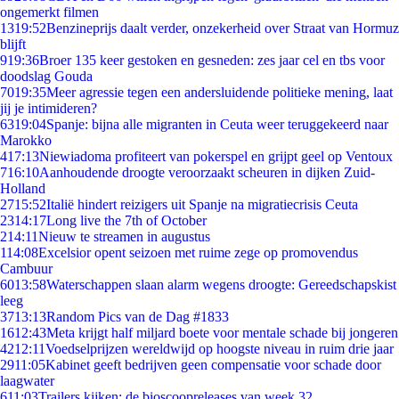
ongemerkt filmen
13
19:52
Benzineprijs daalt verder, onzekerheid over Straat van Hormuz
blijft
9
19:36
Broer 135 keer gestoken en gesneden: zes jaar cel en tbs voor
doodslag Gouda
70
19:35
Meer agressie tegen een andersluidende politieke mening, laat
jij je intimideren?
63
19:04
Spanje: bijna alle migranten in Ceuta weer teruggekeerd naar
Marokko
4
17:13
Niewiadoma profiteert van pokerspel en grijpt geel op Ventoux
7
16:10
Aanhoudende droogte veroorzaakt scheuren in dijken Zuid-
Holland
27
15:52
Italië hindert reizigers uit Spanje na migratiecrisis Ceuta
23
14:17
Long live the 7th of October
2
14:11
Nieuw te streamen in augustus
1
14:08
Excelsior opent seizoen met ruime zege op promovendus
Cambuur
60
13:58
Waterschappen slaan alarm wegens droogte: Gereedschapskist
leeg
37
13:13
Random Pics van de Dag #1833
16
12:43
Meta krijgt half miljard boete voor mentale schade bij jongeren
42
12:11
Voedselprijzen wereldwijd op hoogste niveau in ruim drie jaar
29
11:05
Kabinet geeft bedrijven geen compensatie voor schade door
laagwater
6
11:03
Trailers kijken: de bioscoopreleases van week 32