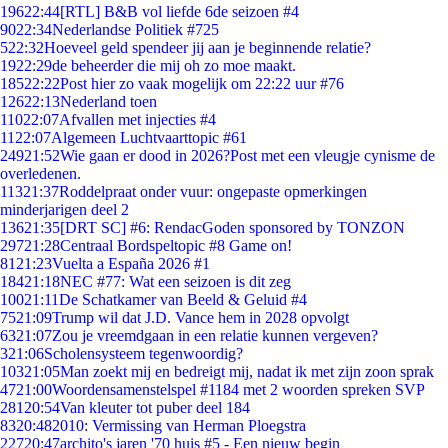
196
22:44
[RTL] B&B vol liefde 6de seizoen #4
90
22:34
Nederlandse Politiek #725
5
22:32
Hoeveel geld spendeer jij aan je beginnende relatie?
19
22:29
de beheerder die mij oh zo moe maakt.
185
22:22
Post hier zo vaak mogelijk om 22:22 uur #76
126
22:13
Nederland toen
110
22:07
Afvallen met injecties #4
11
22:07
Algemeen Luchtvaarttopic #61
249
21:52
Wie gaan er dood in 2026?Post met een vleugje cynisme de
overledenen.
113
21:37
Roddelpraat onder vuur: ongepaste opmerkingen
minderjarigen deel 2
136
21:35
[DRT SC] #6: RendacGoden sponsored by TONZON
297
21:28
Centraal Bordspeltopic #8 Game on!
81
21:23
Vuelta a España 2026 #1
184
21:18
NEC #77: Wat een seizoen is dit zeg
100
21:11
De Schatkamer van Beeld & Geluid #4
75
21:09
Trump wil dat J.D. Vance hem in 2028 opvolgt
63
21:07
Zou je vreemdgaan in een relatie kunnen vergeven?
3
21:06
Scholensysteem tegenwoordig?
103
21:05
Man zoekt mij en bedreigt mij, nadat ik met zijn zoon sprak
47
21:00
Woordensamenstelspel #1184 met 2 woorden spreken SVP
281
20:54
Van kleuter tot puber deel 184
83
20:48
2010: Vermissing van Herman Ploegstra
227
20:47
archito's jaren '70 huis #5 - Een nieuw begin