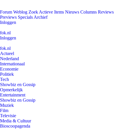
Forum
Weblog
Zoek
Actieve Items
Nieuws
Columns
Reviews
Previews
Specials
Archief
Inloggen
fok.nl
Inloggen
fok.nl
Actueel
Nederland
Internationaal
Economie
Politiek
Tech
Showbiz en Gossip
Opmerkelijk
Entertainment
Showbiz en Gossip
Muziek
Film
Televisie
Media & Cultuur
Bioscoopagenda