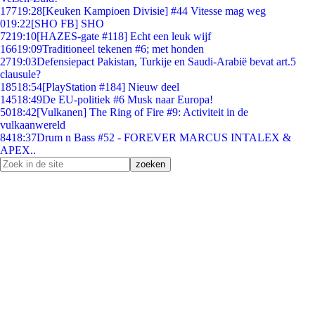
177
19:28
[Keuken Kampioen Divisie] #44 Vitesse mag weg
0
19:22
[SHO FB] SHO
72
19:10
[HAZES-gate #118] Echt een leuk wijf
166
19:09
Traditioneel tekenen #6; met honden
27
19:03
Defensiepact Pakistan, Turkije en Saudi-Arabië bevat art.5
clausule?
185
18:54
[PlayStation #184] Nieuw deel
145
18:49
De EU-politiek #6 Musk naar Europa!
50
18:42
[Vulkanen] The Ring of Fire #9: Activiteit in de
vulkaanwereld
84
18:37
Drum n Bass #52 - FOREVER MARCUS INTALEX &
APEX..