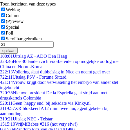
Toon berichten van deze types
Weblog
Column
(P)review
Special
Poll
Scrollbar gebruiken
opslaan
1
00:01
Uitslag AZ - ADO Den Haag
3
23:46
Hoe 30 landen zich voorbereiden op mogelijke oorlog met
China en Noord-Korea
2
22:13
Vollering slaat dubbelslag in Nice en neemt geel over
7
22:11
Uitslag PSV - Fortuna Sittard
4
21:14
Vrouw krijgt door verwisseling het embryo van ander stel
ingebracht
3
20:35
Nieuwe president De la Espriella gaat strijd aan met
drugskartels Colombia
5
20:11
Geen 'happy end' bij seksdate via Kinky.nl
31
19:57
XR blokkeert A12 ruim twee uur, agent gebeten bij
aanhouding
3
19:21
Uitslag NEC - Telstar
15
15:10
VrijMiBabes #316 (not very sfw!)
60
15:09
Random Pics van de Dag #1980