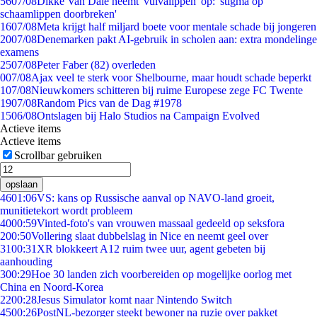
56
07/08
Dikke Van Dale neemt 'vulvalippen' op: 'stigma op
schaamlippen doorbreken'
16
07/08
Meta krijgt half miljard boete voor mentale schade bij jongeren
20
07/08
Denemarken pakt AI-gebruik in scholen aan: extra mondelinge
examens
25
07/08
Peter Faber (82) overleden
0
07/08
Ajax veel te sterk voor Shelbourne, maar houdt schade beperkt
1
07/08
Nieuwkomers schitteren bij ruime Europese zege FC Twente
19
07/08
Random Pics van de Dag #1978
15
06/08
Ontslagen bij Halo Studios na Campaign Evolved
Actieve items
Actieve items
Scrollbar gebruiken
opslaan
46
01:06
VS: kans op Russische aanval op NAVO-land groeit,
munitietekort wordt probleem
40
00:59
Vinted-foto's van vrouwen massaal gedeeld op seksfora
2
00:50
Vollering slaat dubbelslag in Nice en neemt geel over
31
00:31
XR blokkeert A12 ruim twee uur, agent gebeten bij
aanhouding
3
00:29
Hoe 30 landen zich voorbereiden op mogelijke oorlog met
China en Noord-Korea
22
00:28
Jesus Simulator komt naar Nintendo Switch
45
00:26
PostNL-bezorger steekt bewoner na ruzie over pakket