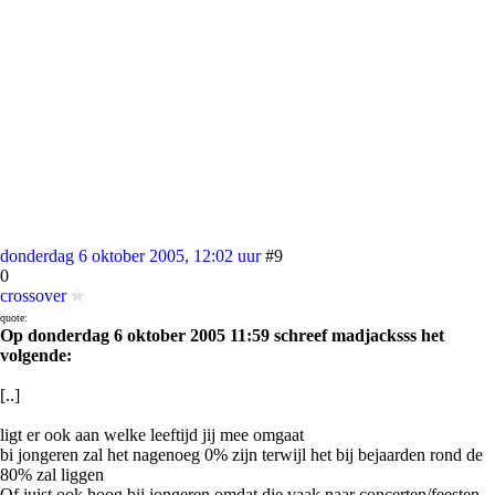
donderdag 6 oktober 2005, 12:02 uur
#9
0
crossover
quote:
Op donderdag 6 oktober 2005 11:59 schreef madjacksss het
volgende:
[..]
ligt er ook aan welke leeftijd jij mee omgaat
bi jongeren zal het nagenoeg 0% zijn terwijl het bij bejaarden rond de
80% zal liggen
Of juist ook hoog bij jongeren omdat die vaak naar concerten/feesten