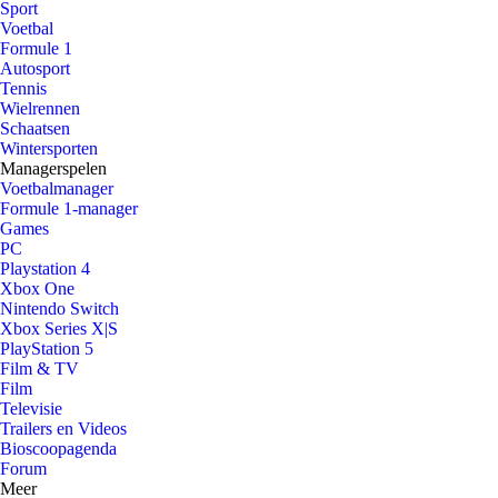
Sport
Voetbal
Formule 1
Autosport
Tennis
Wielrennen
Schaatsen
Wintersporten
Managerspelen
Voetbalmanager
Formule 1-manager
Games
PC
Playstation 4
Xbox One
Nintendo Switch
Xbox Series X|S
PlayStation 5
Film & TV
Film
Televisie
Trailers en Videos
Bioscoopagenda
Forum
Meer