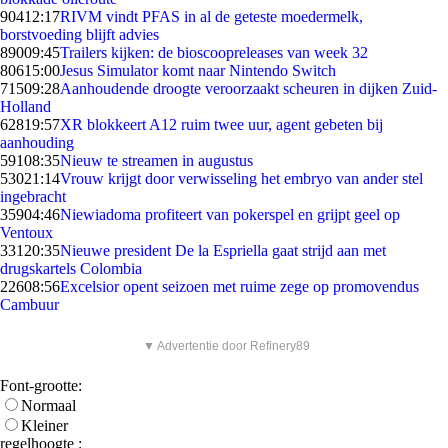
904
12:17
RIVM vindt PFAS in al de geteste moedermelk,
borstvoeding blijft advies
890
09:45
Trailers kijken: de bioscoopreleases van week 32
806
15:00
Jesus Simulator komt naar Nintendo Switch
715
09:28
Aanhoudende droogte veroorzaakt scheuren in dijken Zuid-
Holland
628
19:57
XR blokkeert A12 ruim twee uur, agent gebeten bij
aanhouding
591
08:35
Nieuw te streamen in augustus
530
21:14
Vrouw krijgt door verwisseling het embryo van ander stel
ingebracht
359
04:46
Niewiadoma profiteert van pokerspel en grijpt geel op
Ventoux
331
20:35
Nieuwe president De la Espriella gaat strijd aan met
drugskartels Colombia
226
08:56
Excelsior opent seizoen met ruime zege op promovendus
Cambuur
▼ Advertentie door Refinery89
Font-grootte:
Normaal
Kleiner
regelhoogte :