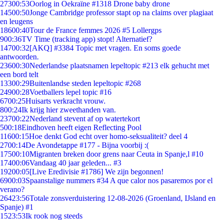
273
00:53
Oorlog in Oekraïne #1318 Drone baby drone
145
00:50
Jonge Cambridge professor stapt op na claims over plagiaat
en leugens
186
00:40
Tour de France femmes 2026 #5 Lollergps
9
00:36
TV Time (tracking app) stopt! Alternatief?
147
00:32
[AKQ] #3384 Topic met vragen. En soms goede
antwoorden.
236
00:30
Nederlandse plaatsnamen lepeltopic #213 elk gehucht met
een bord telt
133
00:29
Buitenlandse steden lepeltopic #268
249
00:28
Voetballers lepel topic #16
67
00:25
Huisarts verkracht vrouw.
8
00:24
Ik krijg hier zweethanden van.
237
00:22
Nederland stevent af op watertekort
5
00:18
Eindhoven heeft eigen Reflecting Pool
116
00:15
Hoe denkt God echt over homo-seksualiteit? deel 4
27
00:14
De Avondetappe #177 - Bijna voorbij :(
175
00:10
Migranten breken door grens naar Ceuta in Spanje,l #10
174
00:06
Vandaag 40 jaar geleden... #3
192
00:05
[Live Eredivisie #1786] We zijn begonnen!
69
00:03
Spaanstalige nummers #34 A que calor nos pasaremos por el
verano?
264
23:56
Totale zonsverduistering 12-08-2026 (Groenland, IJsland en
Spanje) #1
15
23:53
Ik rook nog steeds