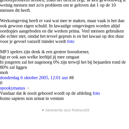
weinig mensen met zo'n probleem om te geloven dat 1 op de 10
mensen dit heeft.
Werkomgeving heeft er vast wat mee te maken, maar vaak is het dan
ook gewoon eigen schuld. In lawaaiïge omgevingen worden altijd
oordopjes aangeboden en die werken prima. Veel mensen gebruiken
die echter niet, omdat het teveel gepruts is en het lawaai op den duur
voor je gevoel vanzelf minder wordt
foto
MP3 spelers zijn denk ik een grotere boosdoener,
ligt er ook aan welke leeftijd jij mee omgaat
bi jongeren zal het nagenoeg 0% zijn terwijl het bij bejaarden rond de
80% zal liggen
moh
donderdag 6 oktober 2005, 12:01 uur
#8
0
spookymanus
Vandaar dat ik nooit gehoord wordt op de afdeling
foto
homo sapiens non urinat in ventum
▼ Advertentie door Refinery89