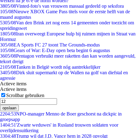
werken na je 67e de norm worden?
38
05/08
Vinted-foto's van vrouwen massaal gedeeld op seksfora
1
05/08
Nieuwe XBOX Game Pass titels voor de eerste helft van de
maand augustus
53
05/08
Van den Brink zet nog eens 14 gemeenten onder toezicht om
spreidingswet
18
05/08
Iran overweegt Europese hulp bij ruimen mijnen in Straat van
Hormuz
3
05/08
EA Sports FC 27 toont The Grounds-modus
1
05/08
Gears of War: E-Day open beta begint 6 augustus
36
05/08
Pentagon verbruikt meer raketten dan kan worden aangevuld,
tekort dreigt
21
05/08
Tanken in België wordt nóg aantrekkelijker
34
05/08
Dirk sluit supermarkt op de Wallen na golf van diefstal en
agressie
Actieve items
Actieve items
Scrollbar gebruiken
opslaan
22
04:53
NPO-manager Menno de Boer geschorst na dickpic in
groepsapp
14
04:51
'Zwarte weduwes' in Rusland trouwen soldaten voor
overlijdensuitkering
33
04:48
Trump wil dat J.D. Vance hem in 2028 opvolgt