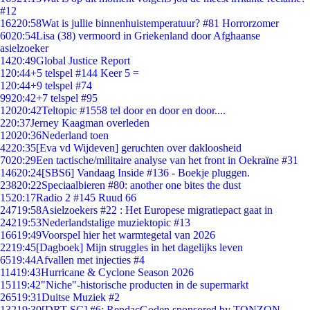
#12
162
20:58
Wat is jullie binnenhuistemperatuur? #81 Horrorzomer
60
20:54
Lisa (38) vermoord in Griekenland door Afghaanse
asielzoeker
14
20:49
Global Justice Report
1
20:44
+5 telspel #144 Keer 5 =
1
20:44
+9 telspel #74
99
20:42
+7 telspel #95
120
20:42
Teltopic #1558 tel door en door en door....
2
20:37
Jerney Kaagman overleden
120
20:36
Nederland toen
42
20:35
[Eva vd Wijdeven] geruchten over dakloosheid
70
20:29
Een tactische/militaire analyse van het front in Oekraïne #31
146
20:24
[SBS6] Vandaag Inside #136 - Boekje pluggen.
238
20:22
Speciaalbieren #80: another one bites the dust
15
20:17
Radio 2 #145 Ruud 66
247
19:58
Asielzoekers #22 : Het Europese migratiepact gaat in
242
19:53
Nederlandstalige muziektopic #13
166
19:49
Voorspel hier het warmtegetal van 2026
22
19:45
[Dagboek] Mijn struggles in het dagelijks leven
65
19:44
Afvallen met injecties #4
114
19:43
Hurricane & Cyclone Season 2026
151
19:42
"Niche"-historische producten in de supermarkt
265
19:31
Duitse Muziek #2
132
19:30
[DRT SC] #6: RendacGoden sponsored by TONZON