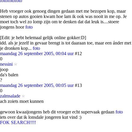
foto
foto
foto
Heb vroeger ook genoeg dingen gedaan met me bezopen kop, maar
stenen op autos gooien kwam hoe lam ik ook was nooit in me op. Je
moet toch wel zo lomp zijn om te denken dat dat leuk is....stoere
jongens hoor
foto
[Edit: je hebt helemaal gelijk online gokker:D]
idd. als je jezelf in gevaar brengt is tot daaraan toe, maar een ánder met
je dronken kop...
foto
maandag 26 september 2005, 00:04 uur
#12
0
nessini
joop
da's balen
?
maandag 26 september 2005, 00:05 uur
#13
0
zalmsalade
ach zoiets moet kunnen
gewoon kwaaijongens heb dit vroeger echt supervaak gedaan
foto
iets over dat ik lonsdale jongeren kut vind :)
FOK SEARCH!!!!