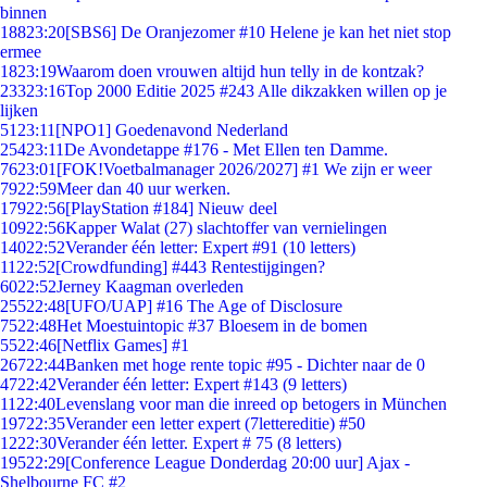
binnen
188
23:20
[SBS6] De Oranjezomer #10 Helene je kan het niet stop
ermee
18
23:19
Waarom doen vrouwen altijd hun telly in de kontzak?
233
23:16
Top 2000 Editie 2025 #243 Alle dikzakken willen op je
lijken
51
23:11
[NPO1] Goedenavond Nederland
254
23:11
De Avondetappe #176 - Met Ellen ten Damme.
76
23:01
[FOK!Voetbalmanager 2026/2027] #1 We zijn er weer
79
22:59
Meer dan 40 uur werken.
179
22:56
[PlayStation #184] Nieuw deel
109
22:56
Kapper Walat (27) slachtoffer van vernielingen
140
22:52
Verander één letter: Expert #91 (10 letters)
11
22:52
[Crowdfunding] #443 Rentestijgingen?
60
22:52
Jerney Kaagman overleden
255
22:48
[UFO/UAP] #16 The Age of Disclosure
75
22:48
Het Moestuintopic #37 Bloesem in de bomen
55
22:46
[Netflix Games] #1
267
22:44
Banken met hoge rente topic #95 - Dichter naar de 0
47
22:42
Verander één letter: Expert #143 (9 letters)
11
22:40
Levenslang voor man die inreed op betogers in München
197
22:35
Verander een letter expert (7lettereditie) #50
12
22:30
Verander één letter. Expert # 75 (8 letters)
195
22:29
[Conference League Donderdag 20:00 uur] Ajax -
Shelbourne FC #2