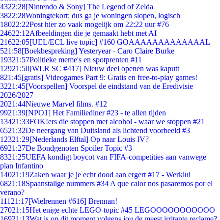
43
22:28
[Nintendo & Sony] The Legend of Zelda
38
22:28
Woningtekort: dus ga je woningen slopen, logisch
180
22:22
Post hier zo vaak mogelijk om 22:22 uur #76
246
22:12
Afbeeldingen die je gemaakt hebt met AI
216
22:05
[UEL/ECL live topic] #160 GOAAAAAAAAAAAAAL
5
21:58
[Boekbespreking] Yesteryear - Caro Claire Burke
193
21:57
Politieke meme's en spotprenten #11
129
21:50
[WLR SC #417] Nieuw deel openen was kaputt
8
21:45
[gratis] Videogames Part 9: Gratis en free-to-play games!
32
21:45
[Voorspellen] Voorspel de eindstand van de Eredivisie
2026/2027
20
21:44
Nieuwe Marvel films. #12
99
21:39
[NPO1] Het Familiediner #23 - te allen tijden
134
21:33
FOK!ers die stoppen met alcohol - waar we stoppen #21
65
21:32
De neergang van Duitsland als lichtend voorbeeld #3
123
21:29
[Nederlands Elftal] Op naar Louis IV?
69
21:27
De Bondgenoten Spoiler Topic #3
83
21:25
UEFA kondigt boycot van FIFA-competities aan vanwege
plan Infantino
140
21:19
Zaken waar je je echt dood aan ergert #17 - Werklui
68
21:18
Spaanstalige nummers #34 A que calor nos pasaremos por el
verano?
111
21:17
[Wielrennen #616] Brennan!
270
21:15
Het enige echte LEGO-topic #45 LEGOOOOOOOOOOO
169
21:13
Wat is op dit moment volgens jou de meest irritante reclame?