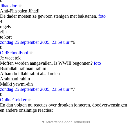
0
Jihad-Joe
Anti-Flitspalen Jihad!
De dader moeten ze gewoon stenigen met bakstenen.
foto
4
regels
zijn
te kort
zondag 25 september 2005, 23:59 uur
#6
0
OldSchoolFool
Je weet tok
Moffen worden aangevallen. Is WWIII begonnen?
foto
Bismillahi rahmani rahim
Alhamdu lillahi rabbi al-'alamien
Arahmani rahim
Maliki yawmi-din
zondag 25 september 2005, 23:59 uur
#7
0
OnlineGokker
En dan volgen nu reacties over dronken jongeren, doodverwensingen
en andere onzinnige reacties:
▼ Advertentie door Refinery89