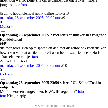
moet toch wel zo lomp zijn om te denken dat dat leuk is....stoere
jongens hoor
foto
[Edit: je hebt helemaal gelijk online gokker:D]
maandag 26 september 2005, 00:02 uur
#9
0
Monta
quote:
Op zondag 25 september 2005 23:59 schreef Blinker het volgende:
Randdebielen!
idd!!
die mongolen zien op te sporen,en dan met diezelfde baksteen die kop
bewerken van dat gastje..hij heeft geen benul waar ie mee bezig is.
afranselen zo eentje.
foto
Zo niet...Dan toch
maandag 26 september 2005, 00:02 uur
#10
0
kodak
quote:
Op zondag 25 september 2005 23:59 schreef OldSchoolFool het
volgende:
Moffen worden aangevallen. Is WWIII begonnen?
foto
foto
Niet grappig.
▼ Advertentie door Refinery89