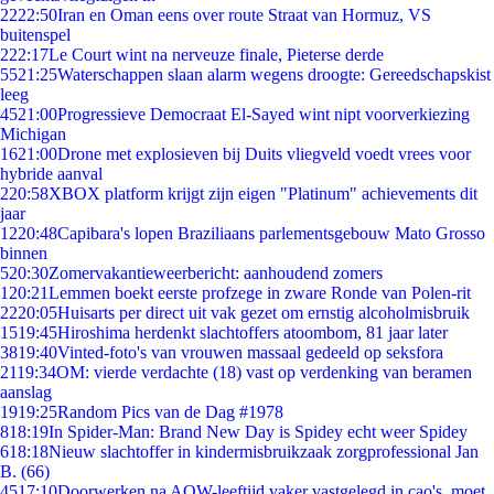
22
22:50
Iran en Oman eens over route Straat van Hormuz, VS
buitenspel
2
22:17
Le Court wint na nerveuze finale, Pieterse derde
55
21:25
Waterschappen slaan alarm wegens droogte: Gereedschapskist
leeg
45
21:00
Progressieve Democraat El-Sayed wint nipt voorverkiezing
Michigan
16
21:00
Drone met explosieven bij Duits vliegveld voedt vrees voor
hybride aanval
2
20:58
XBOX platform krijgt zijn eigen "Platinum" achievements dit
jaar
12
20:48
Capibara's lopen Braziliaans parlementsgebouw Mato Grosso
binnen
5
20:30
Zomervakantieweerbericht: aanhoudend zomers
1
20:21
Lemmen boekt eerste profzege in zware Ronde van Polen-rit
22
20:05
Huisarts per direct uit vak gezet om ernstig alcoholmisbruik
15
19:45
Hiroshima herdenkt slachtoffers atoombom, 81 jaar later
38
19:40
Vinted-foto's van vrouwen massaal gedeeld op seksfora
21
19:34
OM: vierde verdachte (18) vast op verdenking van beramen
aanslag
19
19:25
Random Pics van de Dag #1978
8
18:19
In Spider-Man: Brand New Day is Spidey echt weer Spidey
6
18:18
Nieuw slachtoffer in kindermisbruikzaak zorgprofessional Jan
B. (66)
45
17:10
Doorwerken na AOW-leeftijd vaker vastgelegd in cao's, moet