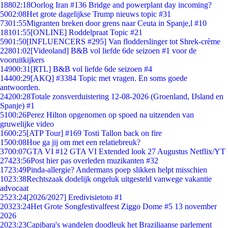
188
02:18
Oorlog Iran #136 Bridge and powerplant day incoming?
50
02:08
Het grote dagelijkse Trump nieuws topic #31
73
01:55
Migranten breken door grens naar Ceuta in Spanje,l #10
181
01:55
[ONLINE] Roddelpraat Topic #21
59
01:50
[INFLUENCERS #295] Van flodderslinger tot Shrek-crème
228
01:02
[Videoland] B&B vol liefde 6de seizoen #1 voor de
vooruitkijkers
149
00:31
[RTL] B&B vol liefde 6de seizoen #4
144
00:29
[AKQ] #3384 Topic met vragen. En soms goede
antwoorden.
242
00:28
Totale zonsverduistering 12-08-2026 (Groenland, IJsland en
Spanje) #1
51
00:26
Perez Hilton opgenomen op spoed na uitzenden van
gruwelijke video
16
00:25
[ATP Tour] #169 Tosti Tallon back on fire
15
00:08
Hoe ga jij om met een relatiebreuk?
37
00:07
GTA VI #12 GTA VI Extended look 27 Augustus Netflix/YT
274
23:56
Post hier pas overleden muzikanten #32
17
23:49
Pinda-allergie? Andermans poep slikken helpt misschien
10
23:38
Rechtszaak dodelijk ongeluk uitgesteld vanwege vakantie
advocaat
25
23:24
[2026/2027] Eredivisietoto #1
203
23:24
Het Grote Songfestivalfeest Ziggo Dome #5 13 november
2026
20
23:23
Capibara's wandelen doodleuk het Braziliaanse parlement