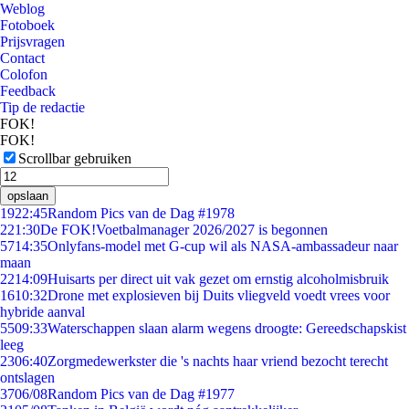
Weblog
Fotoboek
Prijsvragen
Contact
Colofon
Feedback
Tip de redactie
FOK!
FOK!
Scrollbar gebruiken
opslaan
19
22:45
Random Pics van de Dag #1978
2
21:30
De FOK!Voetbalmanager 2026/2027 is begonnen
57
14:35
Onlyfans-model met G-cup wil als NASA-ambassadeur naar
maan
22
14:09
Huisarts per direct uit vak gezet om ernstig alcoholmisbruik
16
10:32
Drone met explosieven bij Duits vliegveld voedt vrees voor
hybride aanval
55
09:33
Waterschappen slaan alarm wegens droogte: Gereedschapskist
leeg
23
06:40
Zorgmedewerkster die 's nachts haar vriend bezocht terecht
ontslagen
37
06/08
Random Pics van de Dag #1977