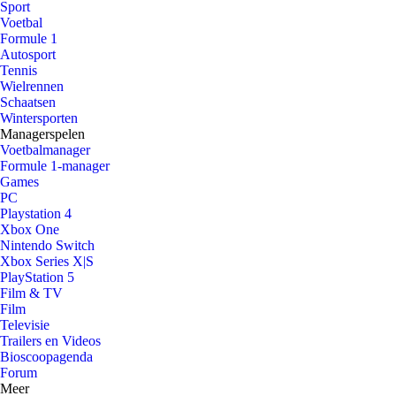
Sport
Voetbal
Formule 1
Autosport
Tennis
Wielrennen
Schaatsen
Wintersporten
Managerspelen
Voetbalmanager
Formule 1-manager
Games
PC
Playstation 4
Xbox One
Nintendo Switch
Xbox Series X|S
PlayStation 5
Film & TV
Film
Televisie
Trailers en Videos
Bioscoopagenda
Forum
Meer