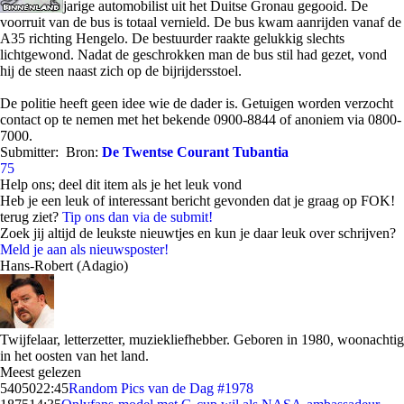
jarige automobilist uit het Duitse Gronau gegooid. De
voorruit van de bus is totaal vernield. De bus kwam aanrijden vanaf de
A35 richting Hengelo. De bestuurder raakte gelukkig slechts
lichtgewond. Nadat de geschrokken man de bus stil had gezet, vond
hij de steen naast zich op de bijrijdersstoel.
De politie heeft geen idee wie de dader is. Getuigen worden verzocht
contact op te nemen met het bekende 0900-8844 of anoniem via 0800-
7000.
Submitter:
Bron:
De Twentse Courant Tubantia
75
Help ons; deel dit item als je het leuk vond
Heb je een leuk of interessant bericht gevonden dat je graag op FOK!
terug ziet?
Tip ons dan via de submit!
Zoek jij altijd de leukste nieuwtjes en kun je daar leuk over schrijven?
Meld je aan als nieuwsposter!
Hans-Robert (Adagio)
Twijfelaar, letterzetter, muziekliefhebber. Geboren in 1980, woonachtig
in het oosten van het land.
Meest gelezen
54050
22:45
Random Pics van de Dag #1978