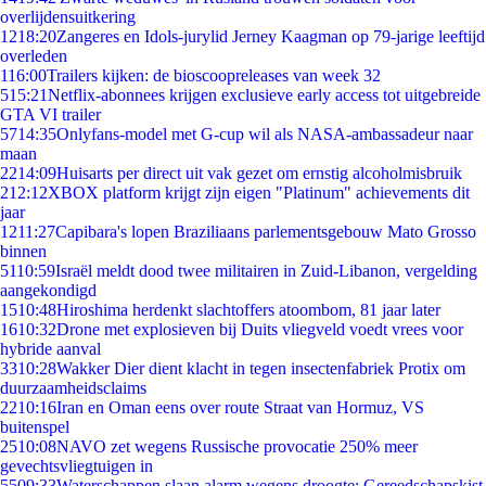
overlijdensuitkering
12
18:20
Zangeres en Idols-jurylid Jerney Kaagman op 79-jarige leeftijd
overleden
1
16:00
Trailers kijken: de bioscoopreleases van week 32
5
15:21
Netflix-abonnees krijgen exclusieve early access tot uitgebreide
GTA VI trailer
57
14:35
Onlyfans-model met G-cup wil als NASA-ambassadeur naar
maan
22
14:09
Huisarts per direct uit vak gezet om ernstig alcoholmisbruik
2
12:12
XBOX platform krijgt zijn eigen "Platinum" achievements dit
jaar
12
11:27
Capibara's lopen Braziliaans parlementsgebouw Mato Grosso
binnen
51
10:59
Israël meldt dood twee militairen in Zuid-Libanon, vergelding
aangekondigd
15
10:48
Hiroshima herdenkt slachtoffers atoombom, 81 jaar later
16
10:32
Drone met explosieven bij Duits vliegveld voedt vrees voor
hybride aanval
33
10:28
Wakker Dier dient klacht in tegen insectenfabriek Protix om
duurzaamheidsclaims
22
10:16
Iran en Oman eens over route Straat van Hormuz, VS
buitenspel
25
10:08
NAVO zet wegens Russische provocatie 250% meer
gevechtsvliegtuigen in
55
09:33
Waterschappen slaan alarm wegens droogte: Gereedschapskist