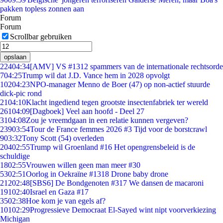
pakken topless zonnen aan
Forum
Forum
Scrollbar gebruiken
opslaan
224
04:34
[AMV] VS #1312 spammers van de internationale rechtsorde
7
04:25
Trump wil dat J.D. Vance hem in 2028 opvolgt
102
04:23
NPO-manager Menno de Boer (47) op non-actief stuurde
dick-pic rond
21
04:10
Klacht ingediend tegen grootste insectenfabriek ter wereld
261
04:09
[Dagboek] Veel aan hoofd - Deel 27
31
04:08
Zou je vreemdgaan in een relatie kunnen vergeven?
239
03:54
Tour de France femmes 2026 #3 Tijd voor de borstcrawl
9
03:32
Tony Scott (54) overleden
204
02:55
Trump wil Groenland #16 Het opengrensbeleid is de
schuldige
18
02:55
Vrouwen willen geen man meer #30
53
02:51
Oorlog in Oekraïne #1318 Drone baby drone
212
02:48
[SBS6] De Bondgenoten #317 We dansen de macaroni
191
02:40
Israel en Gaza #17
35
02:38
Hoe kom je van egels af?
101
02:29
Progressieve Democraat El-Sayed wint nipt voorverkiezing
Michigan