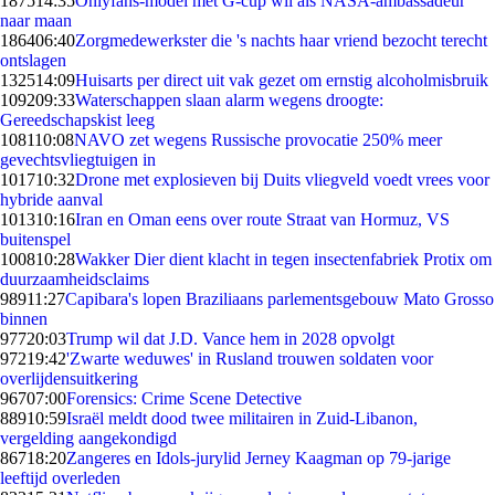
1875
14:35
Onlyfans-model met G-cup wil als NASA-ambassadeur
naar maan
1864
06:40
Zorgmedewerkster die 's nachts haar vriend bezocht terecht
ontslagen
1325
14:09
Huisarts per direct uit vak gezet om ernstig alcoholmisbruik
1092
09:33
Waterschappen slaan alarm wegens droogte:
Gereedschapskist leeg
1081
10:08
NAVO zet wegens Russische provocatie 250% meer
gevechtsvliegtuigen in
1017
10:32
Drone met explosieven bij Duits vliegveld voedt vrees voor
hybride aanval
1013
10:16
Iran en Oman eens over route Straat van Hormuz, VS
buitenspel
1008
10:28
Wakker Dier dient klacht in tegen insectenfabriek Protix om
duurzaamheidsclaims
989
11:27
Capibara's lopen Braziliaans parlementsgebouw Mato Grosso
binnen
977
20:03
Trump wil dat J.D. Vance hem in 2028 opvolgt
972
19:42
'Zwarte weduwes' in Rusland trouwen soldaten voor
overlijdensuitkering
967
07:00
Forensics: Crime Scene Detective
889
10:59
Israël meldt dood twee militairen in Zuid-Libanon,
vergelding aangekondigd
867
18:20
Zangeres en Idols-jurylid Jerney Kaagman op 79-jarige
leeftijd overleden