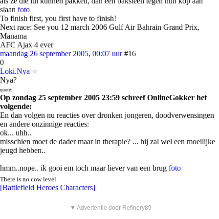
als ze die lui kunnen pakken, dan een baksteen tegen hun kop aan
slaan
foto
To finish first, you first have to finish!
Next race: See you 12 march 2006 Gulf Air Bahrain Grand Prix,
Manama
AFC Ajax 4 ever
maandag 26 september 2005, 00:07 uur
#16
0
Loki.Nya
Nya?
quote:
Op zondag 25 september 2005 23:59 schreef OnlineGokker het
volgende:
En dan volgen nu reacties over dronken jongeren, doodverwensingen
en andere onzinnige reacties:
ok... uhh..
misschien moet de dader maar in therapie? ... hij zal wel een moeilijke
jeugd hebben..
hmm..nope.. ik gooi em toch maar liever van een brug
foto
There is no cow level
[Battlefield Heroes Characters]
▼ Advertentie door Refinery89