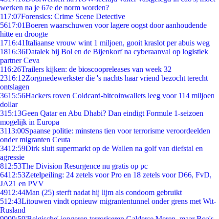
werken na je 67e de norm worden?
1
17:07
Forensics: Crime Scene Detective
56
17:01
Boeren waarschuwen voor lagere oogst door aanhoudende
hitte en droogte
17
16:41
Italiaanse vrouw wint 1 miljoen, gooit kraslot per abuis weg
18
16:36
Datalek bij Bol en de Bijenkorf na cyberaanval op logistiek
partner Ceva
1
16:26
Trailers kijken: de bioscoopreleases van week 32
23
16:12
Zorgmedewerkster die 's nachts haar vriend bezocht terecht
ontslagen
36
15:56
Hackers roven Coldcard-bitcoinwallets leeg voor 114 miljoen
dollar
3
15:13
Geen Qatar en Abu Dhabi? Dan eindigt Formule 1-seizoen
mogelijk in Europa
31
13:00
Spaanse politie: minstens tien voor terrorisme veroordeelden
onder migranten Ceuta
34
12:59
Dirk sluit supermarkt op de Wallen na golf van diefstal en
agressie
8
12:53
The Division Resurgence nu gratis op pc
64
12:53
Zetelpeiling: 24 zetels voor Pro en 18 zetels voor D66, FvD,
JA21 en PVV
49
12:44
Man (25) sterft nadat hij lijm als condoom gebruikt
5
12:43
Litouwen vindt opnieuw migrantentunnel onder grens met Wit-
Rusland
90
09:59
'Belgische' jongeren terroriseren Galderse Meren, maar Boa's