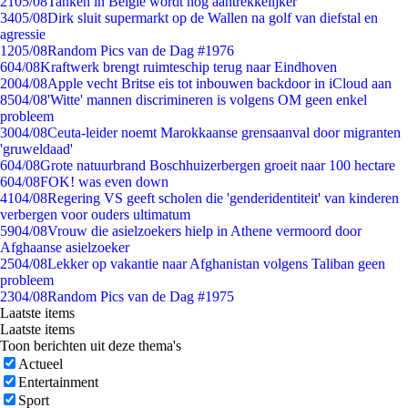
21
05/08
Tanken in België wordt nóg aantrekkelijker
34
05/08
Dirk sluit supermarkt op de Wallen na golf van diefstal en
agressie
12
05/08
Random Pics van de Dag #1976
6
04/08
Kraftwerk brengt ruimteschip terug naar Eindhoven
20
04/08
Apple vecht Britse eis tot inbouwen backdoor in iCloud aan
85
04/08
'Witte' mannen discrimineren is volgens OM geen enkel
probleem
30
04/08
Ceuta-leider noemt Marokkaanse grensaanval door migranten
'gruweldaad'
6
04/08
Grote natuurbrand Boschhuizerbergen groeit naar 100 hectare
6
04/08
FOK! was even down
41
04/08
Regering VS geeft scholen die 'genderidentiteit' van kinderen
verbergen voor ouders ultimatum
59
04/08
Vrouw die asielzoekers hielp in Athene vermoord door
Afghaanse asielzoeker
25
04/08
Lekker op vakantie naar Afghanistan volgens Taliban geen
probleem
23
04/08
Random Pics van de Dag #1975
Laatste items
Laatste items
Toon berichten uit deze thema's
Actueel
Entertainment
Sport