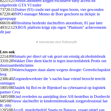
822
15:21
Netflix-abonnees krijgen exclusieve early access tot
uitgebreide GTA VI trailer
737
20:11
Duitser (93) crasht met quad tegen boom, vier gewonden
672
20:40
NPO-manager Menno de Boer geschorst na dickpic in
groepsapp
666
10:48
Hiroshima herdenkt slachtoffers atoombom, 81 jaar later
493
12:12
XBOX platform krijgt zijn eigen "Platinum" achievements
dit jaar
▼ Advertentie door Refinery89
Lees ook
22
14:09
Huisarts per direct uit vak gezet om ernstig alcoholmisbruik
33
10:28
Wakker Dier dient klacht in tegen insectenfabriek Protix om
duurzaamheidsclaims
55
09:33
Waterschappen slaan alarm wegens droogte: Gereedschapskist
leeg
23
06:40
Zorgmedewerkster die 's nachts haar vriend bezocht terecht
ontslagen
18
05/08
Datalek bij Bol en de Bijenkorf na cyberaanval op logistiek
partner Ceva
34
05/08
Kind overleden na aanrijding door AH-bestelbus in Dordrecht
6
05/08
Nieuw slachtoffer in kindermisbruikzaak zorgprofessional Jan
B. (66)
12
05/08
Accell, moederbedrijf Sparta en Batavus, vraagt uitstel van