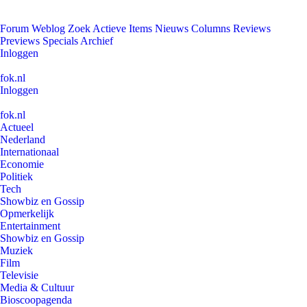
Forum
Weblog
Zoek
Actieve Items
Nieuws
Columns
Reviews
Previews
Specials
Archief
Inloggen
fok.nl
Inloggen
fok.nl
Actueel
Nederland
Internationaal
Economie
Politiek
Tech
Showbiz en Gossip
Opmerkelijk
Entertainment
Showbiz en Gossip
Muziek
Film
Televisie
Media & Cultuur
Bioscoopagenda