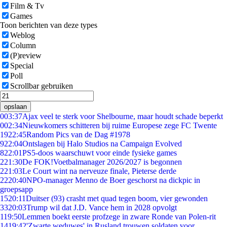
Film & Tv
Games
Toon berichten van deze types
Weblog
Column
(P)review
Special
Poll
Scrollbar gebruiken
opslaan
0
03:37
Ajax veel te sterk voor Shelbourne, maar houdt schade beperkt
0
02:34
Nieuwkomers schitteren bij ruime Europese zege FC Twente
19
22:45
Random Pics van de Dag #1978
9
22:04
Ontslagen bij Halo Studios na Campaign Evolved
8
22:01
PS5-doos waarschuwt voor einde fysieke games
2
21:30
De FOK!Voetbalmanager 2026/2027 is begonnen
2
21:03
Le Court wint na nerveuze finale, Pieterse derde
22
20:40
NPO-manager Menno de Boer geschorst na dickpic in
groepsapp
15
20:11
Duitser (93) crasht met quad tegen boom, vier gewonden
33
20:03
Trump wil dat J.D. Vance hem in 2028 opvolgt
1
19:50
Lemmen boekt eerste profzege in zware Ronde van Polen-rit
14
19:42
'Zwarte weduwes' in Rusland trouwen soldaten voor