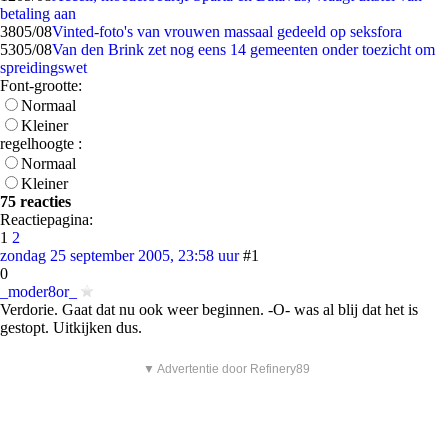
betaling aan
38
05/08
Vinted-foto's van vrouwen massaal gedeeld op seksfora
53
05/08
Van den Brink zet nog eens 14 gemeenten onder toezicht om
spreidingswet
Font-grootte:
Normaal
Kleiner
regelhoogte :
Normaal
Kleiner
75 reacties
Reactiepagina:
1
2
zondag 25 september 2005, 23:58 uur
#1
0
_moder8or_
Verdorie. Gaat dat nu ook weer beginnen. -O- was al blij dat het is
gestopt. Uitkijken dus.
▼ Advertentie door Refinery89