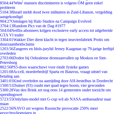
85
04:44
'Witte' mannen discrimineren is volgens OM geen enkel
probleem
51
04:38
Israël meldt dood twee militairen in Zuid-Libanon, vergelding
aangekondigd
9
04:27
Ontslagen bij Halo Studios na Campaign Evolved
37
04:13
Random Pics van de Dag #1977
5
04:04
Netflix-abonnees krijgen exclusieve early access tot uitgebreide
GTA VI trailer
33
04:01
Wakker Dier dient klacht in tegen insectenfabriek Protix om
duurzaamheidsclaims
12
03:56
Zangeres en Idols-jurylid Jerney Kaagman op 79-jarige leeftijd
overleden
27
03:06
Doden bij Oekraïense droneaanvallen op Moskou en Sint-
Petersburg
8
02:56
PS5-doos waarschuwt voor einde fysieke games
12
01:08
Accell, moederbedrijf Sparta en Batavus, vraagt uitstel van
betaling aan
34
01:01
Kind overleden na aanrijding door AH-bestelbus in Dordrecht
15
00:51
Duitser (93) crasht met quad tegen boom, vier gewonden
53
00:28
Van den Brink zet nog eens 14 gemeenten onder toezicht om
spreidingswet
57
23:55
Onlyfans-model met G-cup wil als NASA-ambassadeur naar
maan
25
22:56
NAVO zet wegens Russische provocatie 250% meer
gevechtsvliegtuigen in