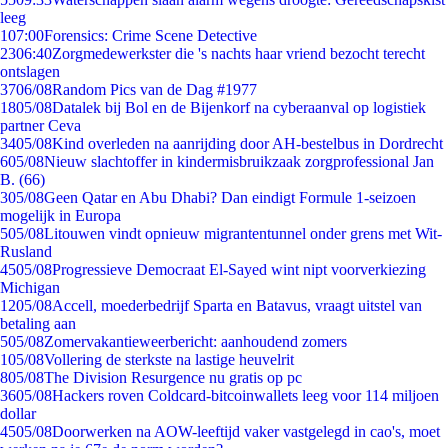
leeg
1
07:00
Forensics: Crime Scene Detective
23
06:40
Zorgmedewerkster die 's nachts haar vriend bezocht terecht
ontslagen
37
06/08
Random Pics van de Dag #1977
18
05/08
Datalek bij Bol en de Bijenkorf na cyberaanval op logistiek
partner Ceva
34
05/08
Kind overleden na aanrijding door AH-bestelbus in Dordrecht
6
05/08
Nieuw slachtoffer in kindermisbruikzaak zorgprofessional Jan
B. (66)
3
05/08
Geen Qatar en Abu Dhabi? Dan eindigt Formule 1-seizoen
mogelijk in Europa
5
05/08
Litouwen vindt opnieuw migrantentunnel onder grens met Wit-
Rusland
45
05/08
Progressieve Democraat El-Sayed wint nipt voorverkiezing
Michigan
12
05/08
Accell, moederbedrijf Sparta en Batavus, vraagt uitstel van
betaling aan
5
05/08
Zomervakantieweerbericht: aanhoudend zomers
1
05/08
Vollering de sterkste na lastige heuvelrit
8
05/08
The Division Resurgence nu gratis op pc
36
05/08
Hackers roven Coldcard-bitcoinwallets leeg voor 114 miljoen
dollar
45
05/08
Doorwerken na AOW-leeftijd vaker vastgelegd in cao's, moet