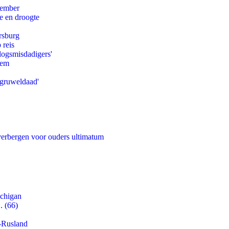
tember
e en droogte
rsburg
 reis
logsmisdadigers'
eem
'gruweldaad'
 verbergen voor ouders ultimatum
ichigan
. (66)
-Rusland