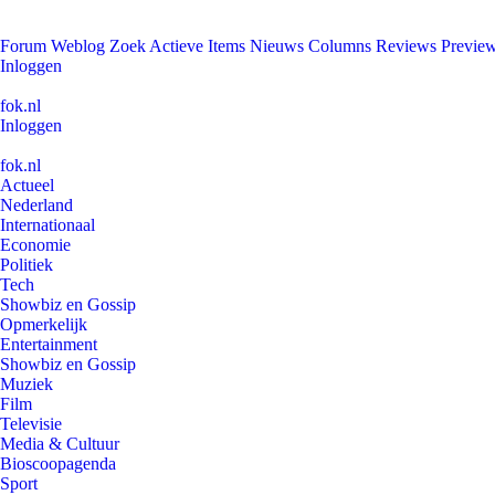
Forum
Weblog
Zoek
Actieve Items
Nieuws
Columns
Reviews
Previe
Inloggen
fok.nl
Inloggen
fok.nl
Actueel
Nederland
Internationaal
Economie
Politiek
Tech
Showbiz en Gossip
Opmerkelijk
Entertainment
Showbiz en Gossip
Muziek
Film
Televisie
Media & Cultuur
Bioscoopagenda
Sport