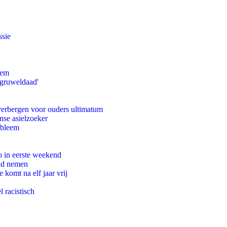
ssie
eem
'gruweldaad'
 verbergen voor ouders ultimatum
nse asielzoeker
obleem
o in eerste weekend
eid nemen
komt na elf jaar vrij
 racistisch