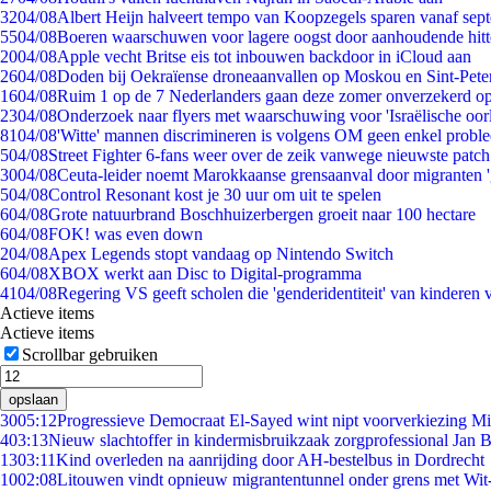
32
04/08
Albert Heijn halveert tempo van Koopzegels sparen vanaf sep
55
04/08
Boeren waarschuwen voor lagere oogst door aanhoudende hitt
20
04/08
Apple vecht Britse eis tot inbouwen backdoor in iCloud aan
26
04/08
Doden bij Oekraïense droneaanvallen op Moskou en Sint-Pete
16
04/08
Ruim 1 op de 7 Nederlanders gaan deze zomer onverzekerd op
23
04/08
Onderzoek naar flyers met waarschuwing voor 'Israëlische oor
81
04/08
'Witte' mannen discrimineren is volgens OM geen enkel probl
5
04/08
Street Fighter 6-fans weer over de zeik vanwege nieuwste patch
30
04/08
Ceuta-leider noemt Marokkaanse grensaanval door migranten 
5
04/08
Control Resonant kost je 30 uur om uit te spelen
6
04/08
Grote natuurbrand Boschhuizerbergen groeit naar 100 hectare
6
04/08
FOK! was even down
2
04/08
Apex Legends stopt vandaag op Nintendo Switch
6
04/08
XBOX werkt aan Disc to Digital-programma
41
04/08
Regering VS geeft scholen die 'genderidentiteit' van kinderen
Actieve items
Actieve items
Scrollbar gebruiken
opslaan
30
05:12
Progressieve Democraat El-Sayed wint nipt voorverkiezing M
4
03:13
Nieuw slachtoffer in kindermisbruikzaak zorgprofessional Jan B
13
03:11
Kind overleden na aanrijding door AH-bestelbus in Dordrecht
10
02:08
Litouwen vindt opnieuw migrantentunnel onder grens met Wit