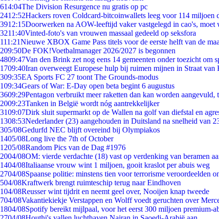
6
14:04
The Division Resurgence nu gratis op pc
24
12:52
Hackers roven Coldcard-bitcoinwallets leeg voor 114 miljoen d
39
12:15
Doorwerken na AOW-leeftijd vaker vastgelegd in cao's, moet
32
11:40
Vinted-foto's van vrouwen massaal gedeeld op seksfora
1
11:21
Nieuwe XBOX Game Pass titels voor de eerste helft van de ma
2
09:50
De FOK!Voetbalmanager 2026/2027 is begonnen
48
09:47
Van den Brink zet nog eens 14 gemeenten onder toezicht om s
17
09:40
Iran overweegt Europese hulp bij ruimen mijnen in Straat va
3
09:35
EA Sports FC 27 toont The Grounds-modus
1
09:34
Gears of War: E-Day open beta begint 6 augustus
36
09:29
Pentagon verbruikt meer raketten dan kan worden aangevuld, t
20
09:23
Tanken in België wordt nóg aantrekkelijker
31
09:07
Dirk sluit supermarkt op de Wallen na golf van diefstal en agre
13
08:53
Nederlander (23) aangehouden in Duitsland na snelheid van 
3
05/08
Gedurfd NEC blijft overeind bij Olympiakos
14
05/08
Long live the 7th of October
12
05/08
Random Pics van de Dag #1976
20
04/08
OM: vierde verdachte (18) vast op verdenking van beramen aa
14
04/08
Italiaanse vrouw wint 1 miljoen, gooit kraslot per abuis weg
27
04/08
Spaanse politie: minstens tien voor terrorisme veroordeelden 
5
04/08
Kraftwerk brengt ruimteschip terug naar Eindhoven
1
04/08
Reusser wint tijdrit en neemt geel over, Nooijen knap tweede
7
04/08
Vakantiekiekje Verstappen en Wolff voedt geruchten over Merc
18
04/08
Spotify bereikt mijlpaal, voor het eerst 300 miljoen premium-
27
04/08
Houthi's vallen luchthaven Najran in Saoedi-Arabië aan