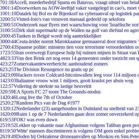
7
01:18
Accell, moederbedrijf Sparta en Batavus, vraagt uitstel van beta
39
01:14
Doorwerken na AOW-leeftijd vaker vastgelegd in cao's, moet
10
01:10
Datalek bij Bol en de Bijenkorf na cyberaanval op logistiek pa
32
00:51
Vinted-foto's van vrouwen massaal gedeeld op seksfora
23
00:51
Onderzoek naar flyers met waarschuwing voor 'Israëlische oor
31
00:51
Dirk sluit supermarkt op de Wallen na golf van diefstal en agre
20
00:45
Tanken in België wordt nóg aantrekkelijker
30
00:44
Ceuta-leider noemt Marokkaanse grensaanval door migranten 
27
00:43
Spaanse politie: minstens tien voor terrorisme veroordeelden 
17
23:55
Iran overweegt Europese hulp bij ruimen mijnen in Straat va
48
23:33
Van den Brink zet nog eens 14 gemeenten onder toezicht om s
4
23:27
Zomervakantieweerbericht: aanhoudend zomers
6
23:25
The Division Resurgence nu gratis op pc
24
23:09
Hackers roven Coldcard-bitcoinwallets leeg voor 114 miljoen d
14
23:03
Italiaanse vrouw wint 1 miljoen, gooit kraslot per abuis weg
1
22:57
Vollering de sterkste na lastige heuvelrit
3
20:59
EA Sports FC 27 toont The Grounds-modus
14
20:46
Long live the 7th of October
25
20:27
Random Pics van de Dag #1977
13
20:12
Nederlander (23) aangehouden in Duitsland na snelheid van 
16
20:09
Ruim 1 op de 7 Nederlanders gaan deze zomer onverzekerd op
6
19:53
FOK! was even down
25
19:52
Lekker op vakantie naar Afghanistan volgens Taliban geen pr
81
19:50
'Witte' mannen discrimineren is volgens OM geen enkel probl
26
19:49
Doden bij Oekraïense droneaanvallen op Moskou en Sint-Pete