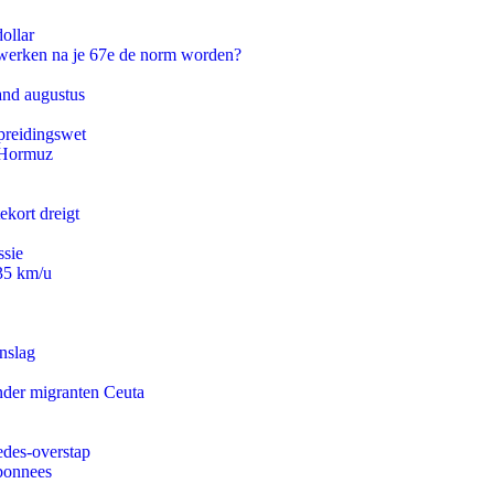
ollar
 werken na je 67e de norm worden?
and augustus
preidingswet
n Hormuz
ekort dreigt
ssie
235 km/u
nslag
onder migranten Ceuta
edes-overstap
abonnees