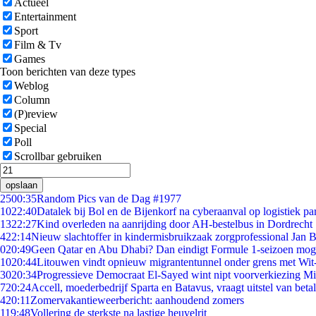
Actueel
Entertainment
Sport
Film & Tv
Games
Toon berichten van deze types
Weblog
Column
(P)review
Special
Poll
Scrollbar gebruiken
opslaan
25
00:35
Random Pics van de Dag #1977
10
22:40
Datalek bij Bol en de Bijenkorf na cyberaanval op logistiek pa
13
22:27
Kind overleden na aanrijding door AH-bestelbus in Dordrecht
4
22:14
Nieuw slachtoffer in kindermisbruikzaak zorgprofessional Jan B
0
20:49
Geen Qatar en Abu Dhabi? Dan eindigt Formule 1-seizoen moge
10
20:44
Litouwen vindt opnieuw migrantentunnel onder grens met Wit
30
20:34
Progressieve Democraat El-Sayed wint nipt voorverkiezing M
7
20:24
Accell, moederbedrijf Sparta en Batavus, vraagt uitstel van beta
4
20:11
Zomervakantieweerbericht: aanhoudend zomers
1
19:48
Vollering de sterkste na lastige heuvelrit