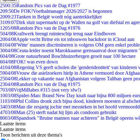
25
00:35
Random Pics van de Dag #1977
2
09:50
De FOK!Voetbalmanager 2026/2027 is begonnen
20
09:23
Tanken in België wordt nóg aantrekkelijker
31
09:07
Dirk sluit supermarkt op de Wallen na golf van diefstal en agre
12
05/08
Random Pics van de Dag #1976
5
04/08
Kraftwerk brengt ruimteschip terug naar Eindhoven
20
04/08
Apple vecht Britse eis tot inbouwen backdoor in iCloud aan
81
04/08
'Witte' mannen discrimineren is volgens OM geen enkel probl
30
04/08
Ceuta-leider noemt Marokkaanse grensaanval door migranten 
6
04/08
Grote natuurbrand Boschhuizerbergen groeit naar 100 hectare
6
04/08
FOK! was even down
41
04/08
Regering VS geeft scholen die 'genderidentiteit' van kinderen
59
04/08
Vrouw die asielzoekers hielp in Athene vermoord door Afghaa
25
04/08
Lekker op vakantie naar Afghanistan volgens Taliban geen pr
23
04/08
Random Pics van de Dag #1975
7
03/08
VrijMiBabes #315 (not very sfw!)
10
03/08
Spider-Man: Brand New Day knalt naar bijna 800 miljoen eur
11
03/08
Phil Collins dronk zich bijna dood, kinderen moesten al afsch
34
03/08
Man die zesjarig jochie met messteken in het hoofd vermoordde 
47
03/08
Man (25) sterft nadat hij lijm als condoom gebruikt
80
03/08
Spandoek "Bruine mannen naar achteren" in België opeens wèl
Laatste items
Laatste items
Toon berichten uit deze thema's