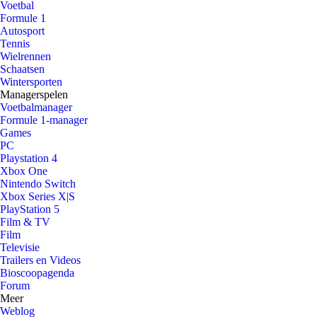
Voetbal
Formule 1
Autosport
Tennis
Wielrennen
Schaatsen
Wintersporten
Managerspelen
Voetbalmanager
Formule 1-manager
Games
PC
Playstation 4
Xbox One
Nintendo Switch
Xbox Series X|S
PlayStation 5
Film & TV
Film
Televisie
Trailers en Videos
Bioscoopagenda
Forum
Meer
Weblog