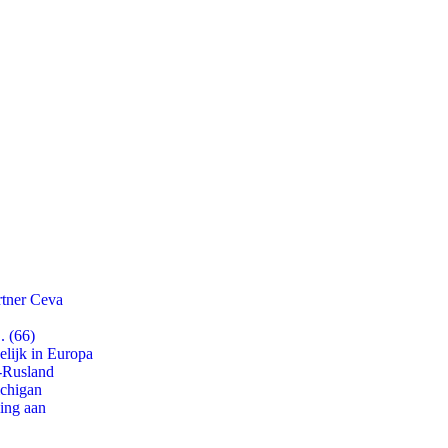
rtner Ceva
. (66)
lijk in Europa
-Rusland
ichigan
ling aan