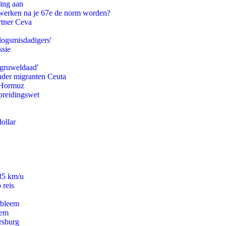
ling aan
 werken na je 67e de norm worden?
rtner Ceva
logsmisdadigers'
ssie
'gruweldaad'
onder migranten Ceuta
n Hormuz
preidingswet
ollar
235 km/u
 reis
obleem
eem
rsburg