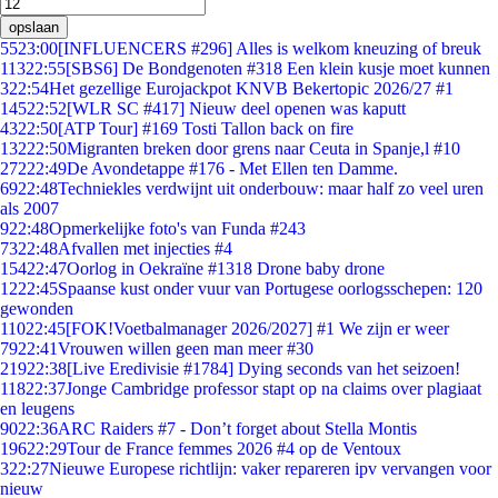
opslaan
55
23:00
[INFLUENCERS #296] Alles is welkom kneuzing of breuk
113
22:55
[SBS6] De Bondgenoten #318 Een klein kusje moet kunnen
3
22:54
Het gezellige Eurojackpot KNVB Bekertopic 2026/27 #1
145
22:52
[WLR SC #417] Nieuw deel openen was kaputt
43
22:50
[ATP Tour] #169 Tosti Tallon back on fire
132
22:50
Migranten breken door grens naar Ceuta in Spanje,l #10
272
22:49
De Avondetappe #176 - Met Ellen ten Damme.
69
22:48
Techniekles verdwijnt uit onderbouw: maar half zo veel uren
als 2007
9
22:48
Opmerkelijke foto's van Funda #243
73
22:48
Afvallen met injecties #4
154
22:47
Oorlog in Oekraïne #1318 Drone baby drone
12
22:45
Spaanse kust onder vuur van Portugese oorlogsschepen: 120
gewonden
110
22:45
[FOK!Voetbalmanager 2026/2027] #1 We zijn er weer
79
22:41
Vrouwen willen geen man meer #30
219
22:38
[Live Eredivisie #1784] Dying seconds van het seizoen!
118
22:37
Jonge Cambridge professor stapt op na claims over plagiaat
en leugens
90
22:36
ARC Raiders #7 - Don’t forget about Stella Montis
196
22:29
Tour de France femmes 2026 #4 op de Ventoux
3
22:27
Nieuwe Europese richtlijn: vaker repareren ipv vervangen voor
nieuw