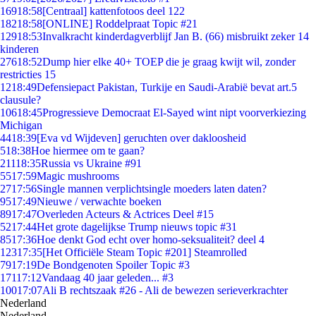
169
18:58
[Centraal] kattenfotoos deel 122
182
18:58
[ONLINE] Roddelpraat Topic #21
129
18:53
Invalkracht kinderdagverblijf Jan B. (66) misbruikt zeker 14
kinderen
276
18:52
Dump hier elke 40+ TOEP die je graag kwijt wil, zonder
restricties 15
12
18:49
Defensiepact Pakistan, Turkije en Saudi-Arabië bevat art.5
clausule?
106
18:45
Progressieve Democraat El-Sayed wint nipt voorverkiezing
Michigan
44
18:39
[Eva vd Wijdeven] geruchten over dakloosheid
5
18:38
Hoe hiermee om te gaan?
211
18:35
Russia vs Ukraine #91
55
17:59
Magic mushrooms
27
17:56
Single mannen verplichtsingle moeders laten daten?
95
17:49
Nieuwe / verwachte boeken
89
17:47
Overleden Acteurs & Actrices Deel #15
52
17:44
Het grote dagelijkse Trump nieuws topic #31
85
17:36
Hoe denkt God echt over homo-seksualiteit? deel 4
123
17:35
[Het Officiële Steam Topic #201] Steamrolled
79
17:19
De Bondgenoten Spoiler Topic #3
171
17:12
Vandaag 40 jaar geleden... #3
100
17:07
Ali B rechtszaak #26 - Ali de bewezen serieverkrachter
Nederland
Nederland