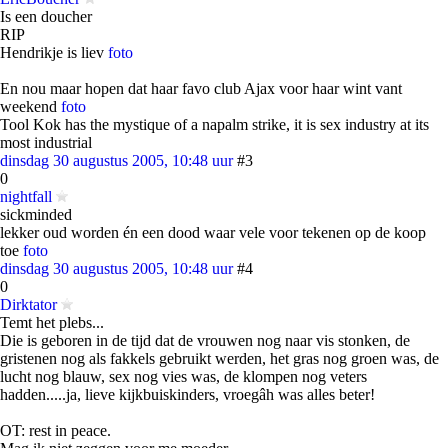
Is een doucher
RIP
Hendrikje is liev
foto
En nou maar hopen dat haar favo club Ajax voor haar wint vant
weekend
foto
Tool Kok has the mystique of a napalm strike, it is sex industry at its
most industrial
dinsdag 30 augustus 2005, 10:48 uur
#3
0
nightfall
sickminded
lekker oud worden én een dood waar vele voor tekenen op de koop
toe
foto
dinsdag 30 augustus 2005, 10:48 uur
#4
0
Dirktator
Temt het plebs...
Die is geboren in de tijd dat de vrouwen nog naar vis stonken, de
gristenen nog als fakkels gebruikt werden, het gras nog groen was, de
lucht nog blauw, sex nog vies was, de klompen nog veters
hadden.....ja, lieve kijkbuiskinders, vroegâh was alles beter!
OT: rest in peace.