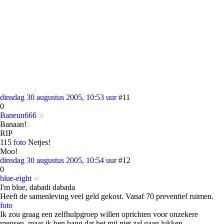
dinsdag 30 augustus 2005, 10:53 uur
#11
0
Baneun666
Banaan!
RIP
115
foto
Netjes!
Moo!
dinsdag 30 augustus 2005, 10:54 uur
#12
0
blue-eight
I'm blue, dabadi dabada
Heeft de samenleving veel geld gekost. Vanaf 70 preventief ruimen.
foto
Ik zou graag een zelfhulpgroep willen oprichten voor onzekere
mensen, maar ik ben bang dat het mij niet zal gaan lukken.