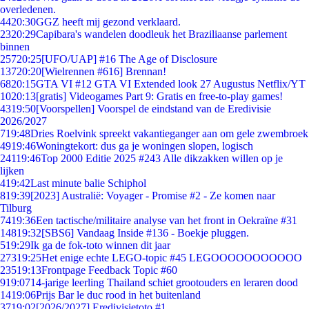
overledenen.
44
20:30
GGZ heeft mij gezond verklaard.
23
20:29
Capibara's wandelen doodleuk het Braziliaanse parlement
binnen
257
20:25
[UFO/UAP] #16 The Age of Disclosure
137
20:20
[Wielrennen #616] Brennan!
68
20:15
GTA VI #12 GTA VI Extended look 27 Augustus Netflix/YT
10
20:13
[gratis] Videogames Part 9: Gratis en free-to-play games!
43
19:50
[Voorspellen] Voorspel de eindstand van de Eredivisie
2026/2027
7
19:48
Dries Roelvink spreekt vakantieganger aan om gele zwembroek
49
19:46
Woningtekort: dus ga je woningen slopen, logisch
241
19:46
Top 2000 Editie 2025 #243 Alle dikzakken willen op je
lijken
4
19:42
Last minute balie Schiphol
8
19:39
[2023] Australië: Voyager - Promise #2 - Ze komen naar
Tilburg
74
19:36
Een tactische/militaire analyse van het front in Oekraïne #31
148
19:32
[SBS6] Vandaag Inside #136 - Boekje pluggen.
5
19:29
Ik ga de fok-toto winnen dit jaar
273
19:25
Het enige echte LEGO-topic #45 LEGOOOOOOOOOOO
235
19:13
Frontpage Feedback Topic #60
9
19:07
14-jarige leerling Thailand schiet grootouders en leraren dood
14
19:06
Prijs Bar le duc rood in het buitenland
37
19:02
[2026/2027] Eredivisietoto #1