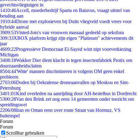
gevechtsvliegtuigen in
14
10:46
Accell, moederbedrijf Sparta en Batavus, vraagt uitstel van
betaling aan
19
10:44
Drone met explosieven bij Duits vliegveld voedt vrees voor
hybride aanval
39
09:53
Vinted-foto's van vrouwen massaal gedeeld op seksfora
3
09:33
XBOX platform krijgt zijn eigen "Platinum" achievements dit
jaar
46
09:22
Progressieve Democraat El-Sayed wint nipt voorverkiezing
Michigan
34
08:18
Wakker Dier dient klacht in tegen insectenfabriek Protix om
duurzaamheidsclaims
85
04:44
'Witte' mannen discrimineren is volgens OM geen enkel
probleem
27
03:06
Doden bij Oekraïense droneaanvallen op Moskou en Sint-
Petersburg
34
01:01
Kind overleden na aanrijding door AH-bestelbus in Dordrecht
53
00:28
Van den Brink zet nog eens 14 gemeenten onder toezicht om
spreidingswet
22
06/08
Iran en Oman eens over route Straat van Hormuz, VS
buitenspel
Forum
Forum
Scrollbar gebruiken