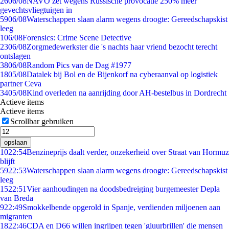
26
06/08
NAVO zet wegens Russische provocatie 250% meer
gevechtsvliegtuigen in
59
06/08
Waterschappen slaan alarm wegens droogte: Gereedschapskist
leeg
1
06/08
Forensics: Crime Scene Detective
23
06/08
Zorgmedewerkster die 's nachts haar vriend bezocht terecht
ontslagen
38
06/08
Random Pics van de Dag #1977
18
05/08
Datalek bij Bol en de Bijenkorf na cyberaanval op logistiek
partner Ceva
34
05/08
Kind overleden na aanrijding door AH-bestelbus in Dordrecht
Actieve items
Actieve items
Scrollbar gebruiken
opslaan
10
22:54
Benzineprijs daalt verder, onzekerheid over Straat van Hormuz
blijft
59
22:53
Waterschappen slaan alarm wegens droogte: Gereedschapskist
leeg
15
22:51
Vier aanhoudingen na doodsbedreiging burgemeester Depla
van Breda
9
22:49
Smokkelbende opgerold in Spanje, verdienden miljoenen aan
migranten
18
22:46
CDA en D66 willen ingrijpen tegen 'gluurbrillen' die mensen