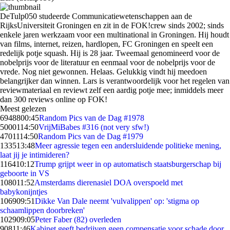
DeTulp050 studeerde Communicatiewetenschappen aan de
RijksUniversiteit Groningen en zit in de FOK!crew sinds 2002; sinds
enkele jaren werkzaam voor een multinational in Groningen. Hij houdt
van films, internet, reizen, hardlopen, FC Groningen en speelt een
redelijk potje squash. Hij is 28 jaar. Tweemaal genomineerd voor de
nobelprijs voor de literatuur en eenmaal voor de nobelprijs voor de
vrede. Nog niet gewonnen. Helaas. Gelukkig vindt hij meedoen
belangrijker dan winnen. Lars is verantwoordelijk voor het regelen van
reviewmateriaal en reviewt zelf een aardig potje mee; inmiddels meer
dan 300 reviews online op FOK!
Meest gelezen
69488
00:45
Random Pics van de Dag #1978
50001
14:50
VrijMiBabes #316 (not very sfw!)
47011
14:50
Random Pics van de Dag #1979
1335
13:48
Meer agressie tegen een andersluidende politieke mening,
laat jij je intimideren?
1164
10:12
Trump grijpt weer in op automatisch staatsburgerschap bij
geboorte in VS
1080
11:52
Amsterdams dierenasiel DOA overspoeld met
babykonijntjes
1069
09:51
Dikke Van Dale neemt 'vulvalippen' op: 'stigma op
schaamlippen doorbreken'
1029
09:05
Peter Faber (82) overleden
908
11:46
Kabinet geeft bedrijven geen compensatie voor schade door