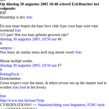
quote:
Op dinsdag 30 augustus 2005 10:48 schreef EricBoucher het
volgende:
RIP
Hendrikje is liev
foto
En nou maar hopen dat haar favo club Ajax voor haar wint vant
weekend
foto
115 jaar! Wat zou haar geheim geweest zijn?
dinsdag 30 augustus 2005, 10:50 uur
#6
0
sampoo
Nee hoor, de oudste mens leeft nog steeds voort!
foto
Mooie leeftijd verder.
dinsdag 30 augustus 2005, 10:50 uur
#7
0
PekingDuck
Doeterniettoe
Groot respect voor dat mens, ik teken ervoor om op die manier oud te
worden
foto
(vol in het leven)
foto
http://www.last.fm/user/Teije
CYBERNATIONS! >>
Staatsinrichting voor beginners, FOK! style