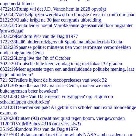
ongemerkt filmen
47
22:43
Trump wil dat J.D. Vance hem in 2028 opvolgt
26
22:42
Voedselprijzen wereldwijd op hoogste niveau in ruim drie jaar
21
22:39
Quake krijgt na 30 jaar een gratis uitbreiding
34
22:32
Ceuta-leider noemt Marokkaanse grensaanval door migranten
'gruweldaad'
38
22:29
Random Pics van de Dag #1977
17
22:28
Italië hindert reizigers uit Spanje na migratiecrisis Ceuta
38
22:28
Spaanse politie: minstens tien voor terrorisme veroordeelden
onder migranten Ceuta
15
22:25
Long live the 7th of October
30
22:20
Tropische hitte keert zondag terug met lokaal 32 graden
63
22:19
Meer agressie tegen een andersluidende politieke mening, laat
jij je intimideren?
7
21:52
Trailers kijken: de bioscoopreleases van week 32
46
21:30
Spoedberaad EU na crisis Ceuta, moeten we onze
buitengrenzen beter bewaken?
53
21:03
Dikke Van Dale neemt 'vulvalippen' op: 'stigma op
schaamlippen doorbreken'
24
21:01
Denemarken pakt AI-gebruik in scholen aan: extra mondelinge
examens
36
20:20
Duitser (93) crasht met quad tegen boom, vier gewonden
11
20:01
VrijMiBabes #316 (not very sfw!)
35
19:58
Random Pics van de Dag #1979
65
19:50
Onlyfans-model met G-cup wil als NASA-ambassadeur naar