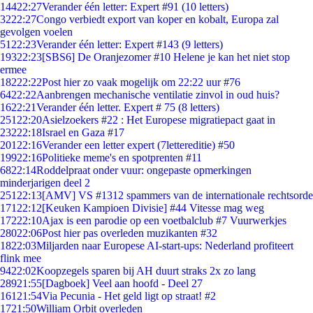
144
22:27
Verander één letter: Expert #91 (10 letters)
32
22:27
Congo verbiedt export van koper en kobalt, Europa zal
gevolgen voelen
51
22:23
Verander één letter: Expert #143 (9 letters)
193
22:23
[SBS6] De Oranjezomer #10 Helene je kan het niet stop
ermee
182
22:22
Post hier zo vaak mogelijk om 22:22 uur #76
64
22:22
Aanbrengen mechanische ventilatie zinvol in oud huis?
16
22:21
Verander één letter. Expert # 75 (8 letters)
251
22:20
Asielzoekers #22 : Het Europese migratiepact gaat in
232
22:18
Israel en Gaza #17
201
22:16
Verander een letter expert (7lettereditie) #50
199
22:16
Politieke meme's en spotprenten #11
68
22:14
Roddelpraat onder vuur: ongepaste opmerkingen
minderjarigen deel 2
251
22:13
[AMV] VS #1312 spammers van de internationale rechtsorde
171
22:12
[Keuken Kampioen Divisie] #44 Vitesse mag weg
172
22:10
Ajax is een parodie op een voetbalclub #7 Vuurwerkjes
280
22:06
Post hier pas overleden muzikanten #32
18
22:03
Miljarden naar Europese AI-start-ups: Nederland profiteert
flink mee
94
22:02
Koopzegels sparen bij AH duurt straks 2x zo lang
289
21:55
[Dagboek] Veel aan hoofd - Deel 27
161
21:54
Via Pecunia - Het geld ligt op straat! #2
17
21:50
William Orbit overleden