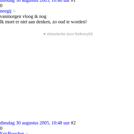
dinsdag 30 augustus 2005, 10:46 uur
#1
0
neegij
vanmorgen vloog ik nog
Ik moet er niet aan denken, zo oud te worden!
▼ Advertentie door Refinery89
dinsdag 30 augustus 2005, 10:48 uur
#2
0
EricBoucher