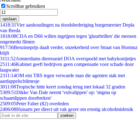
Scrollbar gebruiken
opslaan
14
18:31
Vier aanhoudingen na doodsbedreiging burgemeester Depla
van Breda
18
18:08
CDA en D66 willen ingrijpen tegen 'gluurbrillen' die mensen
ongemerkt filmen
9
17:56
Benzineprijs daalt verder, onzekerheid over Straat van Hormuz
blijft
31
11:52
Amsterdams dierenasiel DOA overspoeld met babykonijntjes
25
11:46
Kabinet geeft bedrijven geen compensatie voor schade door
laagwater
23
11:14
OM eist TBS tegen verwarde man die agenten stak met
aardappelschilmesje
30
11:08
Tropische hitte keert zondag terug met lokaal 32 graden
53
09:51
Dikke Van Dale neemt 'vulvalippen' op: 'stigma op
schaamlippen doorbreken'
25
09:05
Peter Faber (82) overleden
24
06/08
Huisarts per direct uit vak gezet om ernstig alcoholmisbruik