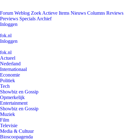
Forum
Weblog
Zoek
Actieve Items
Nieuws
Columns
Reviews
Previews
Specials
Archief
Inloggen
fok.nl
Inloggen
fok.nl
Actueel
Nederland
Internationaal
Economie
Politiek
Tech
Showbiz en Gossip
Opmerkelijk
Entertainment
Showbiz en Gossip
Muziek
Film
Televisie
Media & Cultuur
Bioscoopagenda