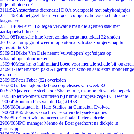
jij je intimideren?
31
11:52
Amsterdams dierenasiel DOA overspoeld met babykonijntjes
25
11:46
Kabinet geeft bedrijven geen compensatie voor schade door
laagwater
23
11:14
OM eist TBS tegen verwarde man die agenten stak met
aardappelschilmesje
30
11:08
Tropische hitte keert zondag terug met lokaal 32 graden
30
10:12
Trump grijpt weer in op automatisch staatsburgerschap bij
geboorte in VS
53
09:51
Dikke Van Dale neemt 'vulvalippen' op: 'stigma op
schaamlippen doorbreken'
13
09:40
Meta krijgt half miljard boete voor mentale schade bij jongeren
24
09:37
Denemarken pakt AI-gebruik in scholen aan: extra mondelinge
examens
25
09:05
Peter Faber (82) overleden
7
05:00
Trailers kijken: de bioscoopreleases van week 32
0
03:37
Ajax veel te sterk voor Shelbourne, maar houdt schade beperkt
1
02:34
Nieuwkomers schitteren bij ruime Europese zege FC Twente
19
00:45
Random Pics van de Dag #1978
15
06/08
Ontslagen bij Halo Studios na Campaign Evolved
19
06/08
PS5-doos waarschuwt voor einde fysieke games
2
06/08
Le Court wint na nerveuze finale, Pieterse derde
29
06/08
NPO-manager Menno de Boer geschorst na dickpic in
groepsapp
36
06/08
Duitser (93) crasht met quad tegen boom, vier gewonden