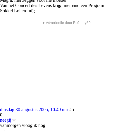
Mag ik niet zeggen voor me moeder
Van het Concert des Levens krijgt niemand een Program
Sokkel Lolleromfg
▼ Advertentie door Refinery89
dinsdag 30 augustus 2005, 10:49 uur
#5
0
neegij
vanmorgen vloog ik nog