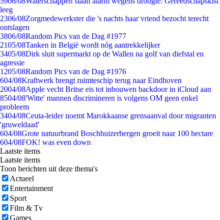
59
06/08
Waterschappen slaan alarm wegens droogte: Gereedschapskist
leeg
23
06/08
Zorgmedewerkster die 's nachts haar vriend bezocht terecht
ontslagen
38
06/08
Random Pics van de Dag #1977
21
05/08
Tanken in België wordt nóg aantrekkelijker
34
05/08
Dirk sluit supermarkt op de Wallen na golf van diefstal en
agressie
12
05/08
Random Pics van de Dag #1976
6
04/08
Kraftwerk brengt ruimteschip terug naar Eindhoven
20
04/08
Apple vecht Britse eis tot inbouwen backdoor in iCloud aan
85
04/08
'Witte' mannen discrimineren is volgens OM geen enkel
probleem
34
04/08
Ceuta-leider noemt Marokkaanse grensaanval door migranten
'gruweldaad'
6
04/08
Grote natuurbrand Boschhuizerbergen groeit naar 100 hectare
6
04/08
FOK! was even down
Laatste items
Laatste items
Toon berichten uit deze thema's
Actueel
Entertainment
Sport
Film & Tv
Games