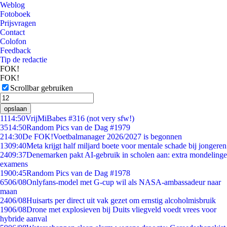
Weblog
Fotoboek
Prijsvragen
Contact
Colofon
Feedback
Tip de redactie
FOK!
FOK!
Scrollbar gebruiken
opslaan
11
14:50
VrijMiBabes #316 (not very sfw!)
35
14:50
Random Pics van de Dag #1979
2
14:30
De FOK!Voetbalmanager 2026/2027 is begonnen
13
09:40
Meta krijgt half miljard boete voor mentale schade bij jongeren
24
09:37
Denemarken pakt AI-gebruik in scholen aan: extra mondelinge
examens
19
00:45
Random Pics van de Dag #1978
65
06/08
Onlyfans-model met G-cup wil als NASA-ambassadeur naar
maan
24
06/08
Huisarts per direct uit vak gezet om ernstig alcoholmisbruik
19
06/08
Drone met explosieven bij Duits vliegveld voedt vrees voor
hybride aanval