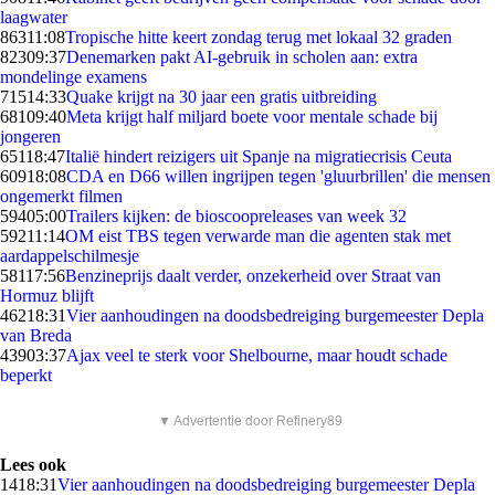
laagwater
863
11:08
Tropische hitte keert zondag terug met lokaal 32 graden
823
09:37
Denemarken pakt AI-gebruik in scholen aan: extra
mondelinge examens
715
14:33
Quake krijgt na 30 jaar een gratis uitbreiding
681
09:40
Meta krijgt half miljard boete voor mentale schade bij
jongeren
651
18:47
Italië hindert reizigers uit Spanje na migratiecrisis Ceuta
609
18:08
CDA en D66 willen ingrijpen tegen 'gluurbrillen' die mensen
ongemerkt filmen
594
05:00
Trailers kijken: de bioscoopreleases van week 32
592
11:14
OM eist TBS tegen verwarde man die agenten stak met
aardappelschilmesje
581
17:56
Benzineprijs daalt verder, onzekerheid over Straat van
Hormuz blijft
462
18:31
Vier aanhoudingen na doodsbedreiging burgemeester Depla
van Breda
439
03:37
Ajax veel te sterk voor Shelbourne, maar houdt schade
beperkt
▼ Advertentie door Refinery89
Lees ook
14
18:31
Vier aanhoudingen na doodsbedreiging burgemeester Depla