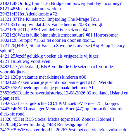
218
21:48
Oorlog Iran #136 Bridge and powerplant day incoming?
81
21:48
Meer dan 40 uur werken.
294
21:43
Het Atletiektopic #72
113
21:37
The Killers #21 Imploding The Mirage Tour
39
21:35
Trump wil dat J.D. Vance hem in 2028 opvolgt
182
21:30
[RTL] B&B vol liefde 6de seizoen #4
173
21:28
Wat is jullie binnenhuistemperatuur? #81 Horrorzomer
100
21:28
Teltopic #1563 tel door en door en door....
17
21:26
[HBO] Stuart Fails to Save the Universe (Big Bang Theory
spinoff)
44
21:25
Jezelf gelukkig voelen als vrijgezelle vijftiger
42
21:19
Eeuwig voortleven
248
21:13
[Videoland] B&B vol liefde 6de seizoen #1 voor de
vooruitkijkers
24
21:12
Op vakantie met (kleine) kinderen #30
143
21:08
Zaken waar je je echt dood aan ergert #17 - Werklui
248
20:58
Afbeeldingen die je gemaakt hebt met AI
255
20:58
Totale zonsverduistering 12-08-2026 (Groenland, IJsland en
Spanje) #1
179
20:53
Laatst gekochte CD/LP/MuziekDVD deel 75 | koopjes
144
20:46
NPO-manager Menno de Boer (47) op non-actief stuurde
dick-pic rond
118
20:45
Het RLS Social Media-topic #160 Zonder Kolonel!!
37
20:44
[Crowdfunding] #443 Rentestijgingen?
241
20:39
Wie gaan er dood in 2026?Post met een vleugje cynisme de