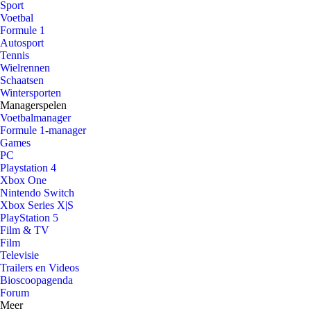
Sport
Voetbal
Formule 1
Autosport
Tennis
Wielrennen
Schaatsen
Wintersporten
Managerspelen
Voetbalmanager
Formule 1-manager
Games
PC
Playstation 4
Xbox One
Nintendo Switch
Xbox Series X|S
PlayStation 5
Film & TV
Film
Televisie
Trailers en Videos
Bioscoopagenda
Forum
Meer