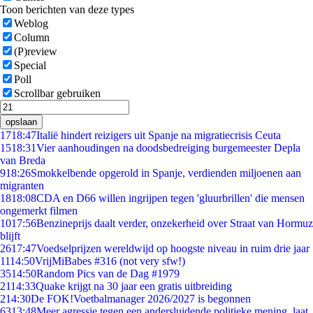
Toon berichten van deze types
Weblog
Column
(P)review
Special
Poll
Scrollbar gebruiken
opslaan
17
18:47
Italië hindert reizigers uit Spanje na migratiecrisis Ceuta
15
18:31
Vier aanhoudingen na doodsbedreiging burgemeester Depla
van Breda
9
18:26
Smokkelbende opgerold in Spanje, verdienden miljoenen aan
migranten
18
18:08
CDA en D66 willen ingrijpen tegen 'gluurbrillen' die mensen
ongemerkt filmen
10
17:56
Benzineprijs daalt verder, onzekerheid over Straat van Hormuz
blijft
26
17:47
Voedselprijzen wereldwijd op hoogste niveau in ruim drie jaar
11
14:50
VrijMiBabes #316 (not very sfw!)
35
14:50
Random Pics van de Dag #1979
21
14:33
Quake krijgt na 30 jaar een gratis uitbreiding
2
14:30
De FOK!Voetbalmanager 2026/2027 is begonnen
63
13:48
Meer agressie tegen een andersluidende politieke mening, laat