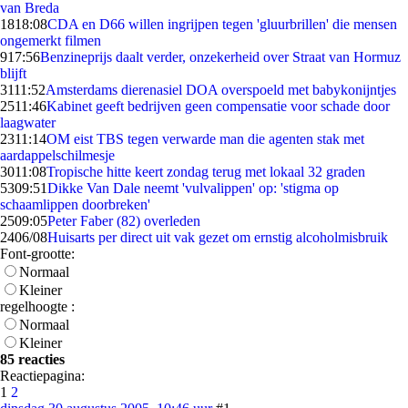
van Breda
18
18:08
CDA en D66 willen ingrijpen tegen 'gluurbrillen' die mensen
ongemerkt filmen
9
17:56
Benzineprijs daalt verder, onzekerheid over Straat van Hormuz
blijft
31
11:52
Amsterdams dierenasiel DOA overspoeld met babykonijntjes
25
11:46
Kabinet geeft bedrijven geen compensatie voor schade door
laagwater
23
11:14
OM eist TBS tegen verwarde man die agenten stak met
aardappelschilmesje
30
11:08
Tropische hitte keert zondag terug met lokaal 32 graden
53
09:51
Dikke Van Dale neemt 'vulvalippen' op: 'stigma op
schaamlippen doorbreken'
25
09:05
Peter Faber (82) overleden
24
06/08
Huisarts per direct uit vak gezet om ernstig alcoholmisbruik
Font-grootte:
Normaal
Kleiner
regelhoogte :
Normaal
Kleiner
85 reacties
Reactiepagina:
1
2