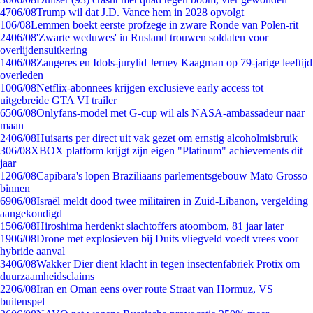
47
06/08
Trump wil dat J.D. Vance hem in 2028 opvolgt
1
06/08
Lemmen boekt eerste profzege in zware Ronde van Polen-rit
24
06/08
'Zwarte weduwes' in Rusland trouwen soldaten voor
overlijdensuitkering
14
06/08
Zangeres en Idols-jurylid Jerney Kaagman op 79-jarige leeftijd
overleden
10
06/08
Netflix-abonnees krijgen exclusieve early access tot
uitgebreide GTA VI trailer
65
06/08
Onlyfans-model met G-cup wil als NASA-ambassadeur naar
maan
24
06/08
Huisarts per direct uit vak gezet om ernstig alcoholmisbruik
3
06/08
XBOX platform krijgt zijn eigen "Platinum" achievements dit
jaar
12
06/08
Capibara's lopen Braziliaans parlementsgebouw Mato Grosso
binnen
69
06/08
Israël meldt dood twee militairen in Zuid-Libanon, vergelding
aangekondigd
15
06/08
Hiroshima herdenkt slachtoffers atoombom, 81 jaar later
19
06/08
Drone met explosieven bij Duits vliegveld voedt vrees voor
hybride aanval
34
06/08
Wakker Dier dient klacht in tegen insectenfabriek Protix om
duurzaamheidsclaims
22
06/08
Iran en Oman eens over route Straat van Hormuz, VS
buitenspel