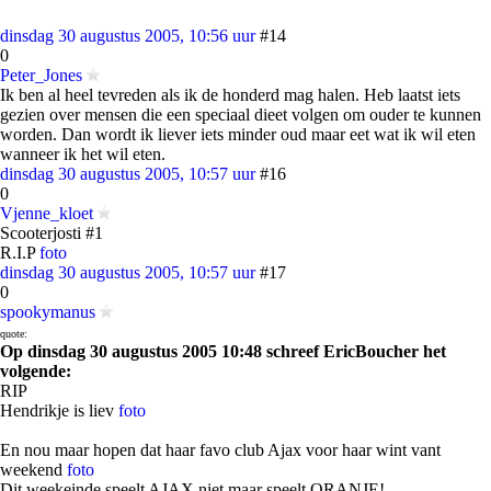
dinsdag 30 augustus 2005, 10:56 uur
#14
0
Peter_Jones
Ik ben al heel tevreden als ik de honderd mag halen. Heb laatst iets
gezien over mensen die een speciaal dieet volgen om ouder te kunnen
worden. Dan wordt ik liever iets minder oud maar eet wat ik wil eten
wanneer ik het wil eten.
dinsdag 30 augustus 2005, 10:57 uur
#16
0
Vjenne_kloet
Scooterjosti #1
R.I.P
foto
dinsdag 30 augustus 2005, 10:57 uur
#17
0
spookymanus
quote:
Op dinsdag 30 augustus 2005 10:48 schreef EricBoucher het
volgende:
RIP
Hendrikje is liev
foto
En nou maar hopen dat haar favo club Ajax voor haar wint vant
weekend
foto
Dit weekeinde speelt AJAX niet maar speelt ORANJE!