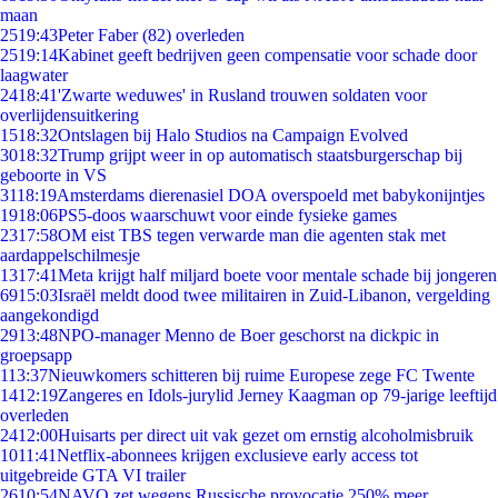
maan
25
19:43
Peter Faber (82) overleden
25
19:14
Kabinet geeft bedrijven geen compensatie voor schade door
laagwater
24
18:41
'Zwarte weduwes' in Rusland trouwen soldaten voor
overlijdensuitkering
15
18:32
Ontslagen bij Halo Studios na Campaign Evolved
30
18:32
Trump grijpt weer in op automatisch staatsburgerschap bij
geboorte in VS
31
18:19
Amsterdams dierenasiel DOA overspoeld met babykonijntjes
19
18:06
PS5-doos waarschuwt voor einde fysieke games
23
17:58
OM eist TBS tegen verwarde man die agenten stak met
aardappelschilmesje
13
17:41
Meta krijgt half miljard boete voor mentale schade bij jongeren
69
15:03
Israël meldt dood twee militairen in Zuid-Libanon, vergelding
aangekondigd
29
13:48
NPO-manager Menno de Boer geschorst na dickpic in
groepsapp
1
13:37
Nieuwkomers schitteren bij ruime Europese zege FC Twente
14
12:19
Zangeres en Idols-jurylid Jerney Kaagman op 79-jarige leeftijd
overleden
24
12:00
Huisarts per direct uit vak gezet om ernstig alcoholmisbruik
10
11:41
Netflix-abonnees krijgen exclusieve early access tot
uitgebreide GTA VI trailer
26
10:54
NAVO zet wegens Russische provocatie 250% meer