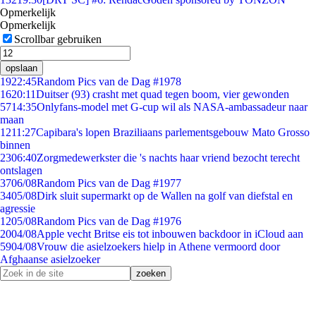
Opmerkelijk
Opmerkelijk
Scrollbar gebruiken
opslaan
19
22:45
Random Pics van de Dag #1978
16
20:11
Duitser (93) crasht met quad tegen boom, vier gewonden
57
14:35
Onlyfans-model met G-cup wil als NASA-ambassadeur naar
maan
12
11:27
Capibara's lopen Braziliaans parlementsgebouw Mato Grosso
binnen
23
06:40
Zorgmedewerkster die 's nachts haar vriend bezocht terecht
ontslagen
37
06/08
Random Pics van de Dag #1977
34
05/08
Dirk sluit supermarkt op de Wallen na golf van diefstal en
agressie
12
05/08
Random Pics van de Dag #1976
20
04/08
Apple vecht Britse eis tot inbouwen backdoor in iCloud aan
59
04/08
Vrouw die asielzoekers hielp in Athene vermoord door
Afghaanse asielzoeker