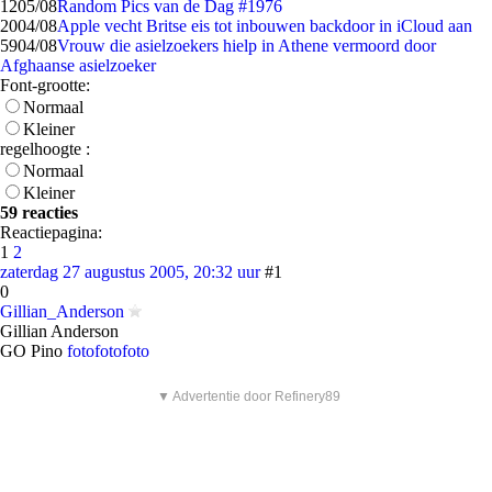
12
05/08
Random Pics van de Dag #1976
20
04/08
Apple vecht Britse eis tot inbouwen backdoor in iCloud aan
59
04/08
Vrouw die asielzoekers hielp in Athene vermoord door
Afghaanse asielzoeker
Font-grootte:
Normaal
Kleiner
regelhoogte :
Normaal
Kleiner
59 reacties
Reactiepagina:
1
2
zaterdag 27 augustus 2005, 20:32 uur
#1
0
Gillian_Anderson
Gillian Anderson
GO Pino
foto
foto
foto
▼ Advertentie door Refinery89