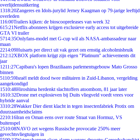
overlijdensuitkering
13
18:20
Zangeres en Idols-jurylid Jerney Kaagman op 79-jarige leeftijd
overleden
1
16:00
Trailers kijken: de bioscoopreleases van week 32
6
15:21
Netflix-abonnees krijgen exclusieve early access tot uitgebreide
GTA VI trailer
57
14:35
Onlyfans-model met G-cup wil als NASA-ambassadeur naar
maan
22
14:09
Huisarts per direct uit vak gezet om ernstig alcoholmisbruik
2
12:12
XBOX platform krijgt zijn eigen "Platinum" achievements dit
jaar
12
11:27
Capibara's lopen Braziliaans parlementsgebouw Mato Grosso
binnen
51
10:59
Israël meldt dood twee militairen in Zuid-Libanon, vergelding
aangekondigd
15
10:48
Hiroshima herdenkt slachtoffers atoombom, 81 jaar later
16
10:32
Drone met explosieven bij Duits vliegveld voedt vrees voor
hybride aanval
33
10:28
Wakker Dier dient klacht in tegen insectenfabriek Protix om
duurzaamheidsclaims
22
10:16
Iran en Oman eens over route Straat van Hormuz, VS
buitenspel
25
10:08
NAVO zet wegens Russische provocatie 250% meer
gevechtsvliegtuigen in
55
09:33
Waterschappen slaan alarm wegens droogte: Gereedschapskist