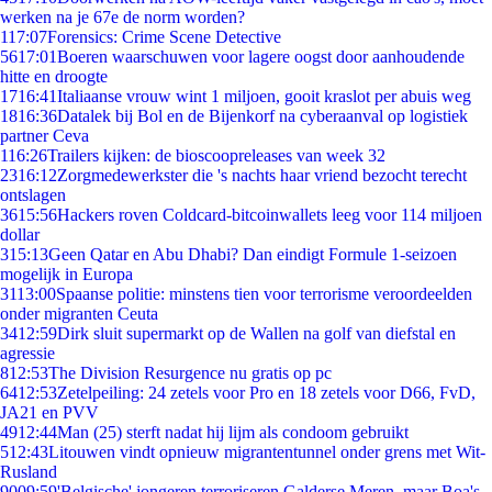
werken na je 67e de norm worden?
1
17:07
Forensics: Crime Scene Detective
56
17:01
Boeren waarschuwen voor lagere oogst door aanhoudende
hitte en droogte
17
16:41
Italiaanse vrouw wint 1 miljoen, gooit kraslot per abuis weg
18
16:36
Datalek bij Bol en de Bijenkorf na cyberaanval op logistiek
partner Ceva
1
16:26
Trailers kijken: de bioscoopreleases van week 32
23
16:12
Zorgmedewerkster die 's nachts haar vriend bezocht terecht
ontslagen
36
15:56
Hackers roven Coldcard-bitcoinwallets leeg voor 114 miljoen
dollar
3
15:13
Geen Qatar en Abu Dhabi? Dan eindigt Formule 1-seizoen
mogelijk in Europa
31
13:00
Spaanse politie: minstens tien voor terrorisme veroordeelden
onder migranten Ceuta
34
12:59
Dirk sluit supermarkt op de Wallen na golf van diefstal en
agressie
8
12:53
The Division Resurgence nu gratis op pc
64
12:53
Zetelpeiling: 24 zetels voor Pro en 18 zetels voor D66, FvD,
JA21 en PVV
49
12:44
Man (25) sterft nadat hij lijm als condoom gebruikt
5
12:43
Litouwen vindt opnieuw migrantentunnel onder grens met Wit-
Rusland
90
09:59
'Belgische' jongeren terroriseren Galderse Meren, maar Boa's