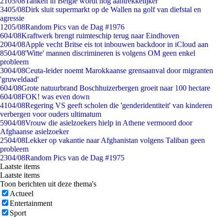
21
05/08
Tanken in België wordt nóg aantrekkelijker
34
05/08
Dirk sluit supermarkt op de Wallen na golf van diefstal en
agressie
12
05/08
Random Pics van de Dag #1976
6
04/08
Kraftwerk brengt ruimteschip terug naar Eindhoven
20
04/08
Apple vecht Britse eis tot inbouwen backdoor in iCloud aan
85
04/08
'Witte' mannen discrimineren is volgens OM geen enkel
probleem
30
04/08
Ceuta-leider noemt Marokkaanse grensaanval door migranten
'gruweldaad'
6
04/08
Grote natuurbrand Boschhuizerbergen groeit naar 100 hectare
6
04/08
FOK! was even down
41
04/08
Regering VS geeft scholen die 'genderidentiteit' van kinderen
verbergen voor ouders ultimatum
59
04/08
Vrouw die asielzoekers hielp in Athene vermoord door
Afghaanse asielzoeker
25
04/08
Lekker op vakantie naar Afghanistan volgens Taliban geen
probleem
23
04/08
Random Pics van de Dag #1975
Laatste items
Laatste items
Toon berichten uit deze thema's
Actueel
Entertainment
Sport