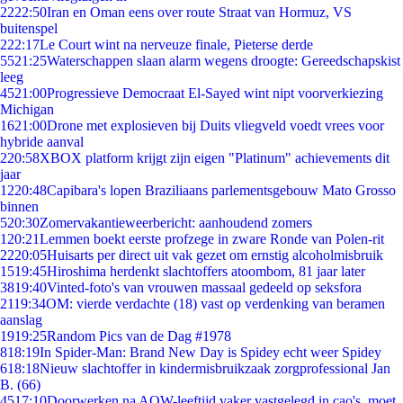
22
22:50
Iran en Oman eens over route Straat van Hormuz, VS
buitenspel
2
22:17
Le Court wint na nerveuze finale, Pieterse derde
55
21:25
Waterschappen slaan alarm wegens droogte: Gereedschapskist
leeg
45
21:00
Progressieve Democraat El-Sayed wint nipt voorverkiezing
Michigan
16
21:00
Drone met explosieven bij Duits vliegveld voedt vrees voor
hybride aanval
2
20:58
XBOX platform krijgt zijn eigen "Platinum" achievements dit
jaar
12
20:48
Capibara's lopen Braziliaans parlementsgebouw Mato Grosso
binnen
5
20:30
Zomervakantieweerbericht: aanhoudend zomers
1
20:21
Lemmen boekt eerste profzege in zware Ronde van Polen-rit
22
20:05
Huisarts per direct uit vak gezet om ernstig alcoholmisbruik
15
19:45
Hiroshima herdenkt slachtoffers atoombom, 81 jaar later
38
19:40
Vinted-foto's van vrouwen massaal gedeeld op seksfora
21
19:34
OM: vierde verdachte (18) vast op verdenking van beramen
aanslag
19
19:25
Random Pics van de Dag #1978
8
18:19
In Spider-Man: Brand New Day is Spidey echt weer Spidey
6
18:18
Nieuw slachtoffer in kindermisbruikzaak zorgprofessional Jan
B. (66)
45
17:10
Doorwerken na AOW-leeftijd vaker vastgelegd in cao's, moet