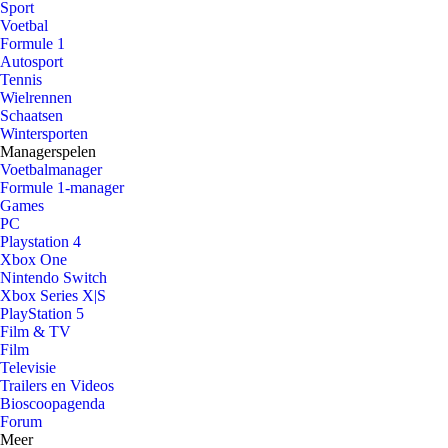
Sport
Voetbal
Formule 1
Autosport
Tennis
Wielrennen
Schaatsen
Wintersporten
Managerspelen
Voetbalmanager
Formule 1-manager
Games
PC
Playstation 4
Xbox One
Nintendo Switch
Xbox Series X|S
PlayStation 5
Film & TV
Film
Televisie
Trailers en Videos
Bioscoopagenda
Forum
Meer