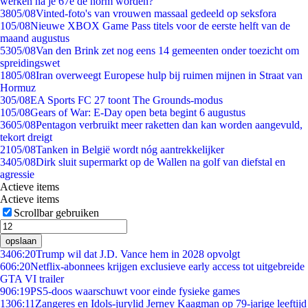
werken na je 67e de norm worden?
38
05/08
Vinted-foto's van vrouwen massaal gedeeld op seksfora
1
05/08
Nieuwe XBOX Game Pass titels voor de eerste helft van de
maand augustus
53
05/08
Van den Brink zet nog eens 14 gemeenten onder toezicht om
spreidingswet
18
05/08
Iran overweegt Europese hulp bij ruimen mijnen in Straat van
Hormuz
3
05/08
EA Sports FC 27 toont The Grounds-modus
1
05/08
Gears of War: E-Day open beta begint 6 augustus
36
05/08
Pentagon verbruikt meer raketten dan kan worden aangevuld,
tekort dreigt
21
05/08
Tanken in België wordt nóg aantrekkelijker
34
05/08
Dirk sluit supermarkt op de Wallen na golf van diefstal en
agressie
Actieve items
Actieve items
Scrollbar gebruiken
opslaan
34
06:20
Trump wil dat J.D. Vance hem in 2028 opvolgt
6
06:20
Netflix-abonnees krijgen exclusieve early access tot uitgebreide
GTA VI trailer
9
06:19
PS5-doos waarschuwt voor einde fysieke games
13
06:11
Zangeres en Idols-jurylid Jerney Kaagman op 79-jarige leeftijd