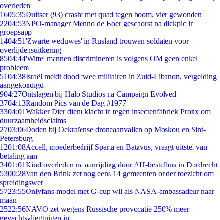
overleden
16
05:35
Duitser (93) crasht met quad tegen boom, vier gewonden
22
04:53
NPO-manager Menno de Boer geschorst na dickpic in
groepsapp
14
04:51
'Zwarte weduwes' in Rusland trouwen soldaten voor
overlijdensuitkering
85
04:44
'Witte' mannen discrimineren is volgens OM geen enkel
probleem
51
04:38
Israël meldt dood twee militairen in Zuid-Libanon, vergelding
aangekondigd
9
04:27
Ontslagen bij Halo Studios na Campaign Evolved
37
04:13
Random Pics van de Dag #1977
33
04:01
Wakker Dier dient klacht in tegen insectenfabriek Protix om
duurzaamheidsclaims
27
03:06
Doden bij Oekraïense droneaanvallen op Moskou en Sint-
Petersburg
12
01:08
Accell, moederbedrijf Sparta en Batavus, vraagt uitstel van
betaling aan
34
01:01
Kind overleden na aanrijding door AH-bestelbus in Dordrecht
53
00:28
Van den Brink zet nog eens 14 gemeenten onder toezicht om
spreidingswet
57
23:55
Onlyfans-model met G-cup wil als NASA-ambassadeur naar
maan
25
22:56
NAVO zet wegens Russische provocatie 250% meer
gevechtsvliegtuigen in