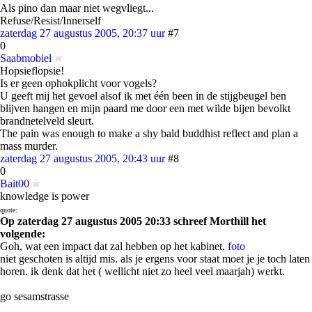
Als pino dan maar niet wegvliegt...
Refuse/Resist/Innerself
zaterdag 27 augustus 2005, 20:37 uur
#7
0
Saabmobiel
Hopsieflopsie!
Is er geen ophokplicht voor vogels?
U geeft mij het gevoel alsof ik met één been in de stijgbeugel ben
blijven hangen en mijn paard me door een met wilde bijen bevolkt
brandnetelveld sleurt.
The pain was enough to make a shy bald buddhist reflect and plan a
mass murder.
zaterdag 27 augustus 2005, 20:43 uur
#8
0
Bait00
knowledge is power
quote:
Op zaterdag 27 augustus 2005 20:33 schreef Morthill het
volgende:
Goh, wat een impact dat zal hebben op het kabinet.
foto
niet geschoten is altijd mis. als je ergens voor staat moet je je toch laten
horen. ik denk dat het ( wellicht niet zo heel veel maarjah) werkt.
go sesamstrasse