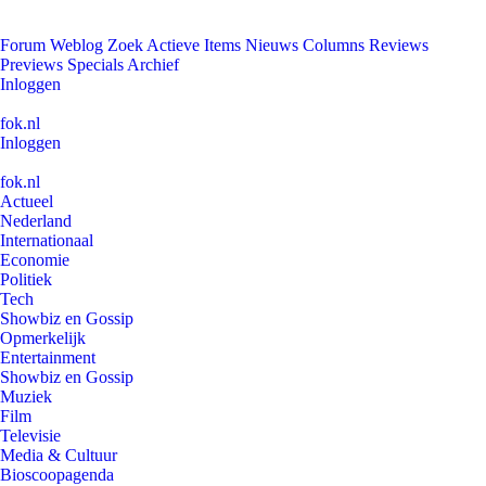
Forum
Weblog
Zoek
Actieve Items
Nieuws
Columns
Reviews
Previews
Specials
Archief
Inloggen
fok.nl
Inloggen
fok.nl
Actueel
Nederland
Internationaal
Economie
Politiek
Tech
Showbiz en Gossip
Opmerkelijk
Entertainment
Showbiz en Gossip
Muziek
Film
Televisie
Media & Cultuur
Bioscoopagenda