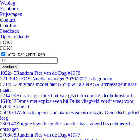
Weblog
Fotoboek
Prijsvragen
Contact
Colofon
Feedback
Tip de redactie
FOK!
FOK!
Scrollbar gebruiken
opslaan
19
22:45
Random Pics van de Dag #1978
2
21:30
De FOK!Voetbalmanager 2026/2027 is begonnen
57
14:35
Onlyfans-model met G-cup wil als NASA-ambassadeur naar
maan
22
14:09
Huisarts per direct uit vak gezet om ernstig alcoholmisbruik
16
10:32
Drone met explosieven bij Duits vliegveld voedt vrees voor
hybride aanval
55
09:33
Waterschappen slaan alarm wegens droogte: Gereedschapskist
leeg
23
06:40
Zorgmedewerkster die 's nachts haar vriend bezocht terecht
ontslagen
37
06/08
Random Pics van de Dag #1977