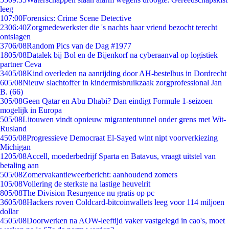
leeg
1
07:00
Forensics: Crime Scene Detective
23
06:40
Zorgmedewerkster die 's nachts haar vriend bezocht terecht
ontslagen
37
06/08
Random Pics van de Dag #1977
18
05/08
Datalek bij Bol en de Bijenkorf na cyberaanval op logistiek
partner Ceva
34
05/08
Kind overleden na aanrijding door AH-bestelbus in Dordrecht
6
05/08
Nieuw slachtoffer in kindermisbruikzaak zorgprofessional Jan
B. (66)
3
05/08
Geen Qatar en Abu Dhabi? Dan eindigt Formule 1-seizoen
mogelijk in Europa
5
05/08
Litouwen vindt opnieuw migrantentunnel onder grens met Wit-
Rusland
45
05/08
Progressieve Democraat El-Sayed wint nipt voorverkiezing
Michigan
12
05/08
Accell, moederbedrijf Sparta en Batavus, vraagt uitstel van
betaling aan
5
05/08
Zomervakantieweerbericht: aanhoudend zomers
1
05/08
Vollering de sterkste na lastige heuvelrit
8
05/08
The Division Resurgence nu gratis op pc
36
05/08
Hackers roven Coldcard-bitcoinwallets leeg voor 114 miljoen
dollar
45
05/08
Doorwerken na AOW-leeftijd vaker vastgelegd in cao's, moet