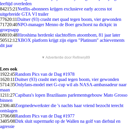
leeftijd overleden
842
15:21
Netflix-abonnees krijgen exclusieve early access tot
uitgebreide GTA VI trailer
776
20:11
Duitser (93) crasht met quad tegen boom, vier gewonden
717
20:40
NPO-manager Menno de Boer geschorst na dickpic in
groepsapp
680
10:48
Hiroshima herdenkt slachtoffers atoombom, 81 jaar later
505
12:12
XBOX platform krijgt zijn eigen "Platinum" achievements
dit jaar
▼ Advertentie door Refinery89
Lees ook
19
22:45
Random Pics van de Dag #1978
16
20:11
Duitser (93) crasht met quad tegen boom, vier gewonden
57
14:35
Onlyfans-model met G-cup wil als NASA-ambassadeur naar
maan
12
11:27
Capibara's lopen Braziliaans parlementsgebouw Mato Grosso
binnen
23
06:40
Zorgmedewerkster die 's nachts haar vriend bezocht terecht
ontslagen
37
06/08
Random Pics van de Dag #1977
34
05/08
Dirk sluit supermarkt op de Wallen na golf van diefstal en
agressie