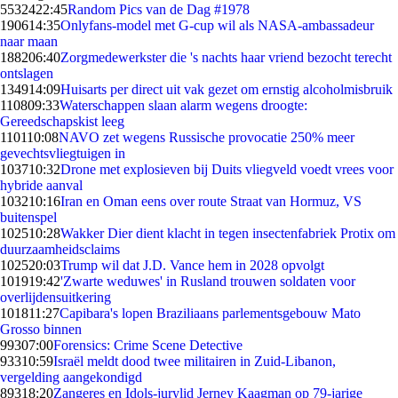
55324
22:45
Random Pics van de Dag #1978
1906
14:35
Onlyfans-model met G-cup wil als NASA-ambassadeur
naar maan
1882
06:40
Zorgmedewerkster die 's nachts haar vriend bezocht terecht
ontslagen
1349
14:09
Huisarts per direct uit vak gezet om ernstig alcoholmisbruik
1108
09:33
Waterschappen slaan alarm wegens droogte:
Gereedschapskist leeg
1101
10:08
NAVO zet wegens Russische provocatie 250% meer
gevechtsvliegtuigen in
1037
10:32
Drone met explosieven bij Duits vliegveld voedt vrees voor
hybride aanval
1032
10:16
Iran en Oman eens over route Straat van Hormuz, VS
buitenspel
1025
10:28
Wakker Dier dient klacht in tegen insectenfabriek Protix om
duurzaamheidsclaims
1025
20:03
Trump wil dat J.D. Vance hem in 2028 opvolgt
1019
19:42
'Zwarte weduwes' in Rusland trouwen soldaten voor
overlijdensuitkering
1018
11:27
Capibara's lopen Braziliaans parlementsgebouw Mato
Grosso binnen
993
07:00
Forensics: Crime Scene Detective
933
10:59
Israël meldt dood twee militairen in Zuid-Libanon,
vergelding aangekondigd
893
18:20
Zangeres en Idols-jurylid Jerney Kaagman op 79-jarige