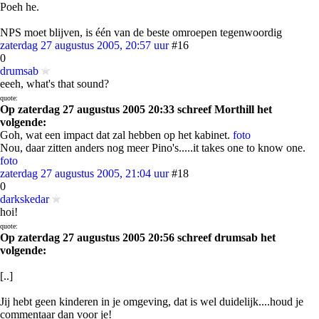
Poeh he.
NPS moet blijven, is één van de beste omroepen tegenwoordig
zaterdag 27 augustus 2005, 20:57 uur
#16
0
drumsab
eeeh, what's that sound?
quote:
Op zaterdag 27 augustus 2005 20:33 schreef Morthill het
volgende:
Goh, wat een impact dat zal hebben op het kabinet.
foto
Nou, daar zitten anders nog meer Pino's.....it takes one to know one.
foto
zaterdag 27 augustus 2005, 21:04 uur
#18
0
darkskedar
hoi!
quote:
Op zaterdag 27 augustus 2005 20:56 schreef drumsab het
volgende:
[..]
Jij hebt geen kinderen in je omgeving, dat is wel duidelijk....houd je
commentaar dan voor je!