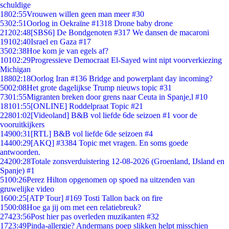
schuldige
18
02:55
Vrouwen willen geen man meer #30
53
02:51
Oorlog in Oekraïne #1318 Drone baby drone
212
02:48
[SBS6] De Bondgenoten #317 We dansen de macaroni
191
02:40
Israel en Gaza #17
35
02:38
Hoe kom je van egels af?
101
02:29
Progressieve Democraat El-Sayed wint nipt voorverkiezing
Michigan
188
02:18
Oorlog Iran #136 Bridge and powerplant day incoming?
50
02:08
Het grote dagelijkse Trump nieuws topic #31
73
01:55
Migranten breken door grens naar Ceuta in Spanje,l #10
181
01:55
[ONLINE] Roddelpraat Topic #21
228
01:02
[Videoland] B&B vol liefde 6de seizoen #1 voor de
vooruitkijkers
149
00:31
[RTL] B&B vol liefde 6de seizoen #4
144
00:29
[AKQ] #3384 Topic met vragen. En soms goede
antwoorden.
242
00:28
Totale zonsverduistering 12-08-2026 (Groenland, IJsland en
Spanje) #1
51
00:26
Perez Hilton opgenomen op spoed na uitzenden van
gruwelijke video
16
00:25
[ATP Tour] #169 Tosti Tallon back on fire
15
00:08
Hoe ga jij om met een relatiebreuk?
274
23:56
Post hier pas overleden muzikanten #32
17
23:49
Pinda-allergie? Andermans poep slikken helpt misschien