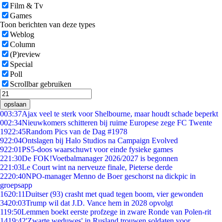
Film & Tv
Games
Toon berichten van deze types
Weblog
Column
(P)review
Special
Poll
Scrollbar gebruiken
opslaan
0
03:37
Ajax veel te sterk voor Shelbourne, maar houdt schade beperkt
0
02:34
Nieuwkomers schitteren bij ruime Europese zege FC Twente
19
22:45
Random Pics van de Dag #1978
9
22:04
Ontslagen bij Halo Studios na Campaign Evolved
9
22:01
PS5-doos waarschuwt voor einde fysieke games
2
21:30
De FOK!Voetbalmanager 2026/2027 is begonnen
2
21:03
Le Court wint na nerveuze finale, Pieterse derde
22
20:40
NPO-manager Menno de Boer geschorst na dickpic in
groepsapp
16
20:11
Duitser (93) crasht met quad tegen boom, vier gewonden
34
20:03
Trump wil dat J.D. Vance hem in 2028 opvolgt
1
19:50
Lemmen boekt eerste profzege in zware Ronde van Polen-rit
14
19:42
'Zwarte weduwes' in Rusland trouwen soldaten voor