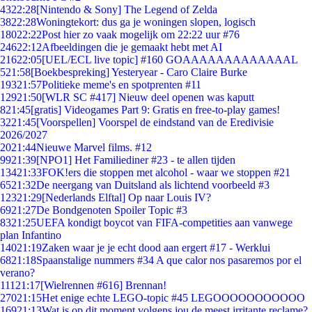
43
22:28
[Nintendo & Sony] The Legend of Zelda
38
22:28
Woningtekort: dus ga je woningen slopen, logisch
180
22:22
Post hier zo vaak mogelijk om 22:22 uur #76
246
22:12
Afbeeldingen die je gemaakt hebt met AI
216
22:05
[UEL/ECL live topic] #160 GOAAAAAAAAAAAAAL
5
21:58
[Boekbespreking] Yesteryear - Caro Claire Burke
193
21:57
Politieke meme's en spotprenten #11
129
21:50
[WLR SC #417] Nieuw deel openen was kaputt
8
21:45
[gratis] Videogames Part 9: Gratis en free-to-play games!
32
21:45
[Voorspellen] Voorspel de eindstand van de Eredivisie
2026/2027
20
21:44
Nieuwe Marvel films. #12
99
21:39
[NPO1] Het Familiediner #23 - te allen tijden
134
21:33
FOK!ers die stoppen met alcohol - waar we stoppen #21
65
21:32
De neergang van Duitsland als lichtend voorbeeld #3
123
21:29
[Nederlands Elftal] Op naar Louis IV?
69
21:27
De Bondgenoten Spoiler Topic #3
83
21:25
UEFA kondigt boycot van FIFA-competities aan vanwege
plan Infantino
140
21:19
Zaken waar je je echt dood aan ergert #17 - Werklui
68
21:18
Spaanstalige nummers #34 A que calor nos pasaremos por el
verano?
111
21:17
[Wielrennen #616] Brennan!
270
21:15
Het enige echte LEGO-topic #45 LEGOOOOOOOOOOO
169
21:13
Wat is op dit moment volgens jou de meest irritante reclame?