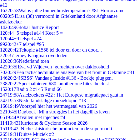
#12
162
20:58
Wat is jullie binnenhuistemperatuur? #81 Horrorzomer
60
20:54
Lisa (38) vermoord in Griekenland door Afghaanse
asielzoeker
14
20:49
Global Justice Report
1
20:44
+5 telspel #144 Keer 5 =
1
20:44
+9 telspel #74
99
20:42
+7 telspel #95
120
20:42
Teltopic #1558 tel door en door en door....
2
20:37
Jerney Kaagman overleden
120
20:36
Nederland toen
42
20:35
[Eva vd Wijdeven] geruchten over dakloosheid
70
20:29
Een tactische/militaire analyse van het front in Oekraïne #31
146
20:24
[SBS6] Vandaag Inside #136 - Boekje pluggen.
238
20:22
Speciaalbieren #80: another one bites the dust
15
20:17
Radio 2 #145 Ruud 66
247
19:58
Asielzoekers #22 : Het Europese migratiepact gaat in
242
19:53
Nederlandstalige muziektopic #13
166
19:49
Voorspel hier het warmtegetal van 2026
22
19:45
[Dagboek] Mijn struggles in het dagelijks leven
65
19:44
Afvallen met injecties #4
114
19:43
Hurricane & Cyclone Season 2026
151
19:42
"Niche"-historische producten in de supermarkt
265
19:31
Duitse Muziek #2
132
19:30
[DRT SC] #6: RendacGoden sponsored by TONZON