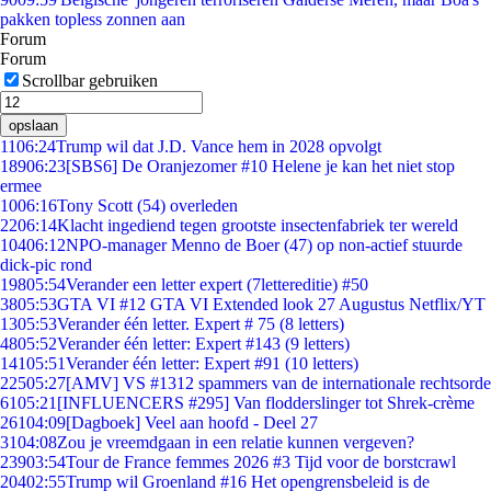
pakken topless zonnen aan
Forum
Forum
Scrollbar gebruiken
opslaan
11
06:24
Trump wil dat J.D. Vance hem in 2028 opvolgt
189
06:23
[SBS6] De Oranjezomer #10 Helene je kan het niet stop
ermee
10
06:16
Tony Scott (54) overleden
22
06:14
Klacht ingediend tegen grootste insectenfabriek ter wereld
104
06:12
NPO-manager Menno de Boer (47) op non-actief stuurde
dick-pic rond
198
05:54
Verander een letter expert (7lettereditie) #50
38
05:53
GTA VI #12 GTA VI Extended look 27 Augustus Netflix/YT
13
05:53
Verander één letter. Expert # 75 (8 letters)
48
05:52
Verander één letter: Expert #143 (9 letters)
141
05:51
Verander één letter: Expert #91 (10 letters)
225
05:27
[AMV] VS #1312 spammers van de internationale rechtsorde
61
05:21
[INFLUENCERS #295] Van flodderslinger tot Shrek-crème
261
04:09
[Dagboek] Veel aan hoofd - Deel 27
31
04:08
Zou je vreemdgaan in een relatie kunnen vergeven?
239
03:54
Tour de France femmes 2026 #3 Tijd voor de borstcrawl
204
02:55
Trump wil Groenland #16 Het opengrensbeleid is de