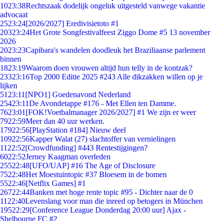
10
23:38
Rechtszaak dodelijk ongeluk uitgesteld vanwege vakantie
advocaat
25
23:24
[2026/2027] Eredivisietoto #1
203
23:24
Het Grote Songfestivalfeest Ziggo Dome #5 13 november
2026
20
23:23
Capibara's wandelen doodleuk het Braziliaanse parlement
binnen
18
23:19
Waarom doen vrouwen altijd hun telly in de kontzak?
233
23:16
Top 2000 Editie 2025 #243 Alle dikzakken willen op je
lijken
51
23:11
[NPO1] Goedenavond Nederland
254
23:11
De Avondetappe #176 - Met Ellen ten Damme.
76
23:01
[FOK!Voetbalmanager 2026/2027] #1 We zijn er weer
79
22:59
Meer dan 40 uur werken.
179
22:56
[PlayStation #184] Nieuw deel
109
22:56
Kapper Walat (27) slachtoffer van vernielingen
11
22:52
[Crowdfunding] #443 Rentestijgingen?
60
22:52
Jerney Kaagman overleden
255
22:48
[UFO/UAP] #16 The Age of Disclosure
75
22:48
Het Moestuintopic #37 Bloesem in de bomen
55
22:46
[Netflix Games] #1
267
22:44
Banken met hoge rente topic #95 - Dichter naar de 0
11
22:40
Levenslang voor man die inreed op betogers in München
195
22:29
[Conference League Donderdag 20:00 uur] Ajax -
Shelbourne FC #2