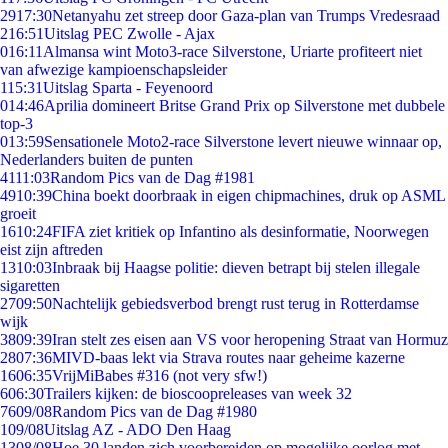
29
17:30
Netanyahu zet streep door Gaza-plan van Trumps Vredesraad
2
16:51
Uitslag PEC Zwolle - Ajax
0
16:11
Almansa wint Moto3-race Silverstone, Uriarte profiteert niet
van afwezige kampioenschapsleider
1
15:31
Uitslag Sparta - Feyenoord
0
14:46
Aprilia domineert Britse Grand Prix op Silverstone met dubbele
top-3
0
13:59
Sensationele Moto2-race Silverstone levert nieuwe winnaar op,
Nederlanders buiten de punten
41
11:03
Random Pics van de Dag #1981
49
10:39
China boekt doorbraak in eigen chipmachines, druk op ASML
groeit
16
10:24
FIFA ziet kritiek op Infantino als desinformatie, Noorwegen
eist zijn aftreden
13
10:03
Inbraak bij Haagse politie: dieven betrapt bij stelen illegale
sigaretten
27
09:50
Nachtelijk gebiedsverbod brengt rust terug in Rotterdamse
wijk
38
09:39
Iran stelt zes eisen aan VS voor heropening Straat van Hormuz
28
07:36
MIVD-baas lekt via Strava routes naar geheime kazerne
16
06:35
VrijMiBabes #316 (not very sfw!)
6
06:30
Trailers kijken: de bioscoopreleases van week 32
76
09/08
Random Pics van de Dag #1980
1
09/08
Uitslag AZ - ADO Den Haag
13
08/08
Hoe 30 landen zich voorbereiden op mogelijke oorlog met