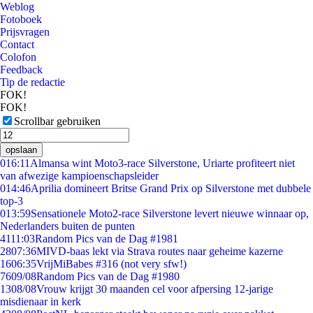
Weblog
Fotoboek
Prijsvragen
Contact
Colofon
Feedback
Tip de redactie
FOK!
FOK!
Scrollbar gebruiken
opslaan
0
16:11
Almansa wint Moto3-race Silverstone, Uriarte profiteert niet
van afwezige kampioenschapsleider
0
14:46
Aprilia domineert Britse Grand Prix op Silverstone met dubbele
top-3
0
13:59
Sensationele Moto2-race Silverstone levert nieuwe winnaar op,
Nederlanders buiten de punten
41
11:03
Random Pics van de Dag #1981
28
07:36
MIVD-baas lekt via Strava routes naar geheime kazerne
16
06:35
VrijMiBabes #316 (not very sfw!)
76
09/08
Random Pics van de Dag #1980
13
08/08
Vrouw krijgt 30 maanden cel voor afpersing 12-jarige
misdienaar in kerk