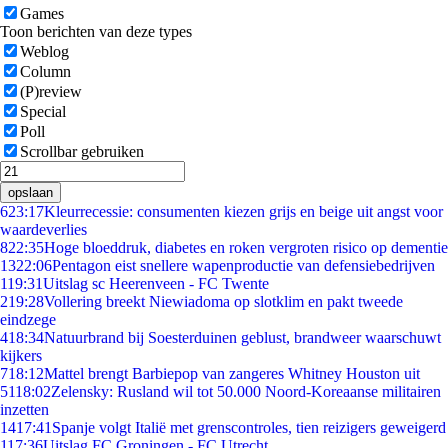
Games
Toon berichten van deze types
Weblog
Column
(P)review
Special
Poll
Scrollbar gebruiken
opslaan
6
23:17
Kleurrecessie: consumenten kiezen grijs en beige uit angst voor
waardeverlies
8
22:35
Hoge bloeddruk, diabetes en roken vergroten risico op dementie
13
22:06
Pentagon eist snellere wapenproductie van defensiebedrijven
1
19:31
Uitslag sc Heerenveen - FC Twente
2
19:28
Vollering breekt Niewiadoma op slotklim en pakt tweede
eindzege
4
18:34
Natuurbrand bij Soesterduinen geblust, brandweer waarschuwt
kijkers
7
18:12
Mattel brengt Barbiepop van zangeres Whitney Houston uit
51
18:02
Zelensky: Rusland wil tot 50.000 Noord-Koreaanse militairen
inzetten
14
17:41
Spanje volgt Italië met grenscontroles, tien reizigers geweigerd
1
17:36
Uitslag FC Groningen - FC Utrecht