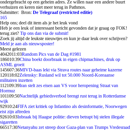
ondergebracht op een geheim adres. Ze willen naar een andere buurt
verhuizen en keren niet meer terug in Pathmos.
Submitter:
Bron:
De Telegraaf (restricted editie)
165
Help ons; deel dit item als je het leuk vond
Heb je een leuk of interessant bericht gevonden dat je graag op FOK!
terug ziet?
Tip ons dan via de submit!
Zoek jij altijd de leukste nieuwtjes en kun je daar leuk over schrijven?
Meld je aan als nieuwsposter!
Meest gelezen
40420
11:03
Random Pics van de Dag #1981
1860
10:39
China boekt doorbraak in eigen chipmachines, druk op
ASML groeit
1456
07:36
MIVD-baas lekt via Strava routes naar geheime kazerne
1201
18:02
Zelensky: Rusland wil tot 50.000 Noord-Koreaanse
militairen inzetten
1121
09:39
Iran stelt zes eisen aan VS voor heropening Straat van
Hormuz
1011
09:50
Nachtelijk gebiedsverbod brengt rust terug in Rotterdamse
wijk
929
10:24
FIFA ziet kritiek op Infantino als desinformatie, Noorwegen
eist zijn aftreden
926
10:03
Inbraak bij Haagse politie: dieven betrapt bij stelen illegale
sigaretten
665
17:30
Netanyahu zet streep door Gaza-plan van Trumps Vredesraad