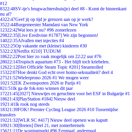
#12
83
22:48
SV-tje's brugwachtershuis(je) deel #8 - Komt de binnenkant
nu af?
43
22:47
Geef jij op tijd je grenzen aan op je werk?
35
22:44
Burgemeester Mamdani van New York
123
22:42
Wat lees je nu? #96 zomerlezen
298
22:35
[Live Eredivisie #1787] We zijn begonnen!
140
22:35
Afvallen met injecties #4
33
22:25
Op vakantie met (kleine) kinderen #30
53
22:23
[Netflix #210] TUDUM
186
22:22
Post hier zo vaak mogelijk om 22:22 uur #76
280
22:14
Tropisch aquarium #73 - Het blijft toch kriebelen.
126
22:12
[Het Officiële Steam Topic #201] Steamrolled
153
22:07
Hoe denkt God echt over homo-seksualiteit? deel 4
275
21:52
Wielerprono 2026 #1 We mogen weer
10
21:52
EK Zwemsporten 2026 te Parijs #1
8
21:51
Ik ga de fok-toto winnen dit jaar
172
21:45
[2027] Nieuwtjes en geruchten voor het ESF in Bulgarije #1
186
21:43
[PlayStation #184] Nieuw deel
19
21:41
Ik rook nog steeds
183
21:39
FOK! Premier Cycling League 2026 #10 Tussentijdse
transfers
192
21:32
[WLR SC #417] Nieuw deel openen was kaputt
109
21:30
[Breien] Deel 21, met zomerbreisels
156
21:11
De woningmarkt #96 Eenmaal, andermaal