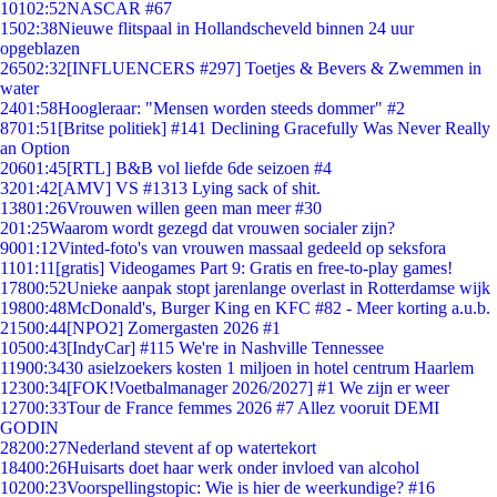
101
02:52
NASCAR #67
15
02:38
Nieuwe flitspaal in Hollandscheveld binnen 24 uur
opgeblazen
265
02:32
[INFLUENCERS #297] Toetjes & Bevers & Zwemmen in
water
24
01:58
Hoogleraar: "Mensen worden steeds dommer" #2
87
01:51
[Britse politiek] #141 Declining Gracefully Was Never Really
an Option
206
01:45
[RTL] B&B vol liefde 6de seizoen #4
32
01:42
[AMV] VS #1313 Lying sack of shit.
138
01:26
Vrouwen willen geen man meer #30
2
01:25
Waarom wordt gezegd dat vrouwen socialer zijn?
90
01:12
Vinted-foto's van vrouwen massaal gedeeld op seksfora
11
01:11
[gratis] Videogames Part 9: Gratis en free-to-play games!
178
00:52
Unieke aanpak stopt jarenlange overlast in Rotterdamse wijk
198
00:48
McDonald's, Burger King en KFC #82 - Meer korting a.u.b.
215
00:44
[NPO2] Zomergasten 2026 #1
105
00:43
[IndyCar] #115 We're in Nashville Tennessee
119
00:34
30 asielzoekers kosten 1 miljoen in hotel centrum Haarlem
123
00:34
[FOK!Voetbalmanager 2026/2027] #1 We zijn er weer
127
00:33
Tour de France femmes 2026 #7 Allez vooruit DEMI
GODIN
282
00:27
Nederland stevent af op watertekort
184
00:26
Huisarts doet haar werk onder invloed van alcohol
102
00:23
Voorspellingstopic: Wie is hier de weerkundige? #16