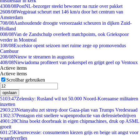
misdienaar in kerk
43
08/08
PostNL-bezorger steekt bewoner na ruzie over pakket
26
08/08
Wegpiraat scheurt met 146 km/u door het centrum van
Amsterdam
7
08/08
Aanhoudende droogte veroorzaakt scheuren in dijken Zuid-
Holland
0
08/08
Van de Zandschulp overleeft matchpoints, ook Griekspoor
verder in Montreal
1
08/08
Excelsior opent seizoen met ruime zege op promovendus
Cambuur
2
08/08
Nieuw te streamen in augustus
4
08/08
Niewiadoma profiteert van pokerspel en grijpt geel op Ventoux
Actieve items
Actieve items
Scrollbar gebruiken
opslaan
51
03:47
Zelensky: Rusland wil tot 50.000 Noord-Koreaanse militairen
inzetten
29
03:23
Netanyahu zet streep door Gaza-plan van Trumps Vredesraad
13
02:37
Pentagon eist snellere wapenproductie van defensiebedrijven
49
01:28
China boekt doorbraak in eigen chipmachines, druk op ASML
groeit
6
01:25
Kleurrecessie: consumenten kiezen grijs en beige uit angst voor
waardeverlies