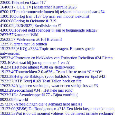
236
00:19
Israel en Gaza #17
164
00:17
[CUL TV] Masterchef Australië 2026
67
00:13
Tenenkrommende fouten bij teksten in het openbaar #74
13
00:10
Oorlog Iran #137 Op naar een mooie toekomst
49
00:08
Oorlog in Oekraïne #1319
41
00:05
[2026/2027] Eredivisietoto #1
43
00:00
Hoeveel geld spendeer jij aan je beginnende relatie?
26
23:57
Natuur en Wild
256
23:57
[Wielrennen #616] Brennan!
1
23:57
Starten met 3d printen
151
23:53
[AKQ] #3384 Topic met vragen. En soms goede
antwoorden.
285
23:49
Protesten en blokkades van Extinction Rebellion #24 Eieren
7
23:46
Wat staat bij jou op nummer 1 en 2?
46
23:41
Het hele alfabet #108 en 4letterwoord
191
23:40
Touwtrekken 2.0 #636 - Team 1 beste team *G* *O*
79
23:38
Het grote Baktopic (voor bakfoto's, -vragen en -tips) #42
79
23:37
[ATP Tour] #169 Tosti Tallon back on fire
176
23:34
Algemeen steektopic, waar er een steekje los zit #3
88
23:29
Geocaching #34 - Het hele jaar rond
79
23:21
De Avondetappe #177 - Bijna voorbij :(
89
23:09
Palworld
257
23:07
Afbeeldingen die je gemaakt hebt met AI
131
23:00
[SBS6] De Bondgenoten #318 Een klein kusje moet kunnen
183
22:53
Wat is op dit moment volgens jou de meest irritante reclame?