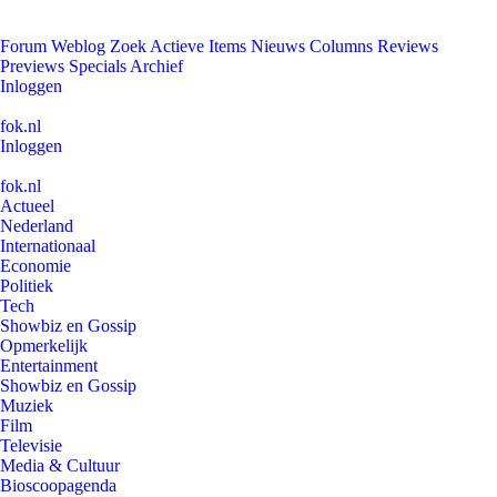
Forum
Weblog
Zoek
Actieve Items
Nieuws
Columns
Reviews
Previews
Specials
Archief
Inloggen
fok.nl
Inloggen
fok.nl
Actueel
Nederland
Internationaal
Economie
Politiek
Tech
Showbiz en Gossip
Opmerkelijk
Entertainment
Showbiz en Gossip
Muziek
Film
Televisie
Media & Cultuur
Bioscoopagenda