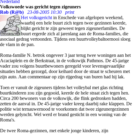
Nederland
Volkswoede was gericht tegen zigeuners
Rob (R@b)
23-08-2005 10:30
print
Het volksgericht
in Enschede van afgelopen weekend,
waarbij een hele buurt zich tegen twee gezinnen keerde,
blijkt gericht te zijn geweest tegen zigeunerfamilies. De
buurt ergerde zich al jarenlang aan de Roma-families, die
asociaal gedrag vertoonden. Tijdens een buurtvolleybaltoernooi sloeg
de vlam in de pan.
Roma-familie N. betrok ongeveer 3 jaar terug twee woningen aan het
Acaciaplein en de Berkstraat, in de volkswijk Pathmos. De 45-jarige
vader zou volgens buurtbewoners geregeld voor levensgevaarlijke
situaties hebben gezorgd, door keihard door de straat te scheuren met
zijn auto. Aan commentaar op zijn rijgedrag van buren had hij lak.
Toen er vanuit de zigeuners tijdens het volleybal met glas richting
buurtkinderen zou zijn gegooid, keerde de hele straat zich tegen hen.
Circa 200 bewoners van de volkswijk, die flink gedronken hadden,
zetten de aanval in. De 45-jarige vader kreeg daarbij rake klappen. De
politie wist ternauwernood te voorkomen dat twee zigeunergezinnen
werden gelyncht. Wel werd er brand gesticht in een woning van de
Roma's.
De twee Roma-gezinnen, met enkele jonge kinderen, zijn