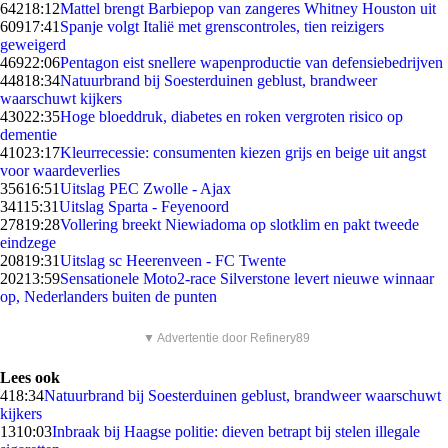
642
18:12
Mattel brengt Barbiepop van zangeres Whitney Houston uit
609
17:41
Spanje volgt Italië met grenscontroles, tien reizigers
geweigerd
469
22:06
Pentagon eist snellere wapenproductie van defensiebedrijven
448
18:34
Natuurbrand bij Soesterduinen geblust, brandweer
waarschuwt kijkers
430
22:35
Hoge bloeddruk, diabetes en roken vergroten risico op
dementie
410
23:17
Kleurrecessie: consumenten kiezen grijs en beige uit angst
voor waardeverlies
356
16:51
Uitslag PEC Zwolle - Ajax
341
15:31
Uitslag Sparta - Feyenoord
278
19:28
Vollering breekt Niewiadoma op slotklim en pakt tweede
eindzege
208
19:31
Uitslag sc Heerenveen - FC Twente
202
13:59
Sensationele Moto2-race Silverstone levert nieuwe winnaar
op, Nederlanders buiten de punten
▼ Advertentie door Refinery89
Lees ook
4
18:34
Natuurbrand bij Soesterduinen geblust, brandweer waarschuwt
kijkers
13
10:03
Inbraak bij Haagse politie: dieven betrapt bij stelen illegale