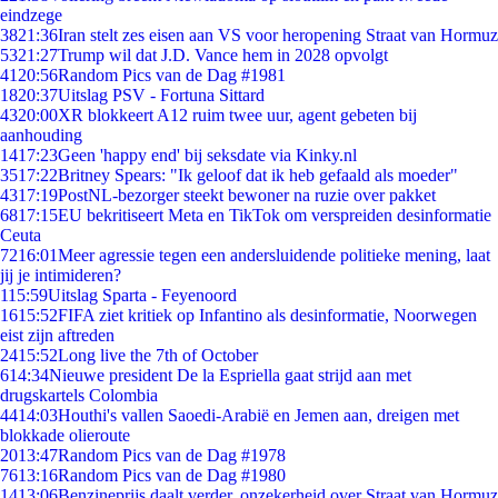
eindzege
38
21:36
Iran stelt zes eisen aan VS voor heropening Straat van Hormuz
53
21:27
Trump wil dat J.D. Vance hem in 2028 opvolgt
41
20:56
Random Pics van de Dag #1981
18
20:37
Uitslag PSV - Fortuna Sittard
43
20:00
XR blokkeert A12 ruim twee uur, agent gebeten bij
aanhouding
14
17:23
Geen 'happy end' bij seksdate via Kinky.nl
35
17:22
Britney Spears: "Ik geloof dat ik heb gefaald als moeder"
43
17:19
PostNL-bezorger steekt bewoner na ruzie over pakket
68
17:15
EU bekritiseert Meta en TikTok om verspreiden desinformatie
Ceuta
72
16:01
Meer agressie tegen een andersluidende politieke mening, laat
jij je intimideren?
1
15:59
Uitslag Sparta - Feyenoord
16
15:52
FIFA ziet kritiek op Infantino als desinformatie, Noorwegen
eist zijn aftreden
24
15:52
Long live the 7th of October
6
14:34
Nieuwe president De la Espriella gaat strijd aan met
drugskartels Colombia
44
14:03
Houthi's vallen Saoedi-Arabië en Jemen aan, dreigen met
blokkade olieroute
20
13:47
Random Pics van de Dag #1978
76
13:16
Random Pics van de Dag #1980
14
13:06
Benzineprijs daalt verder, onzekerheid over Straat van Hormuz