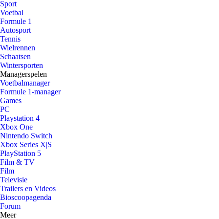
Sport
Voetbal
Formule 1
Autosport
Tennis
Wielrennen
Schaatsen
Wintersporten
Managerspelen
Voetbalmanager
Formule 1-manager
Games
PC
Playstation 4
Xbox One
Nintendo Switch
Xbox Series X|S
PlayStation 5
Film & TV
Film
Televisie
Trailers en Videos
Bioscoopagenda
Forum
Meer