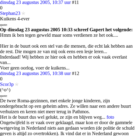
dinsdag 23 augustus 2005, 10:37 uur
#11
0
Stephan23
Kuikens 4-ever
quote:
Op dinsdag 23 augustus 2005 10:33 schreef Gapert het volgende:
Hmm ik ben tegen geweld maar soms verdienen ze het ook....
Hier in de buurt ook een stel van die mensen, die echt lak hebben aan
de rest. Die mogen ze van mij ook eens een lesje leren...
Inderdaad! Wij hebben ze hier ook en hebben er ook vaak overlast
van...
Voer geen oorlog, voer de kuikens...
dinsdag 23 augustus 2005, 10:38 uur
#12
0
Scor3p
(^o^)
quote:
De twee Roma-gezinnen, met enkele jonge kinderen, zijn
ondergebracht op een geheim adres. Ze willen naar een andere buurt
verhuizen en keren niet meer terug in Pathmos.
Het is de buurt dus wel gelukt, ze zijn en blijven weg...
foto
Ongetwijfeld is er vaak over geklaagd, maar kon er door de gammele
wetgeving in Nederland niets aan gedaan worden (de politie de schuld
geven is altijd zo overtrokken). Ik vind dat er in Nederland gewoon