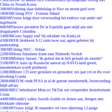
China en Noord-Korea
3
08/08
Vollering slaat dubbelslag in Nice en neemt geel over
18
08/08
Uitslag PSV - Fortuna Sittard
8
08/08
Vrouw krijgt door verwisseling het embryo van ander stel
ingebracht
6
08/08
Nieuwe president De la Espriella gaat strijd aan met
drugskartels Colombia
14
08/08
Geen 'happy end' bij seksdate via Kinky.nl
43
08/08
XR blokkeert A12 ruim twee uur, agent gebeten bij
aanhouding
3
08/08
Uitslag NEC - Telstar
22
08/08
Jesus Simulator komt naar Nintendo Switch
35
08/08
Britney Spears: "Ik geloof dat ik heb gefaald als moeder"
51
08/08
VS: kans op Russische aanval op NAVO-land groeit,
munitietekort wordt probleem
12
08/08
Broer 135 keer gestoken en gesneden: zes jaar cel en tbs voor
doodslag Gouda
28
08/08
RIVM vindt PFAS in al de geteste moedermelk, borstvoeding
blijft advies
68
08/08
EU bekritiseert Meta en TikTok om verspreiden desinformatie
Ceuta
44
08/08
Houthi's vallen Saoedi-Arabië en Jemen aan, dreigen met
blokkade olieroute
13
08/08
Vrouw krijgt 30 maanden cel voor afpersing 12-jarige