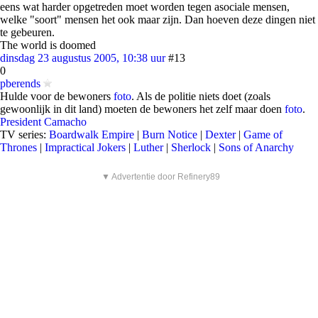
eens wat harder opgetreden moet worden tegen asociale mensen,
welke "soort" mensen het ook maar zijn. Dan hoeven deze dingen niet
te gebeuren.
The world is doomed
dinsdag 23 augustus 2005, 10:38 uur
#13
0
pberends
Hulde voor de bewoners
foto
. Als de politie niets doet (zoals
gewoonlijk in dit land) moeten de bewoners het zelf maar doen
foto
.
President Camacho
TV series:
Boardwalk Empire
|
Burn Notice
|
Dexter
|
Game of
Thrones
|
Impractical Jokers
|
Luther
|
Sherlock
|
Sons of Anarchy
▼ Advertentie door Refinery89