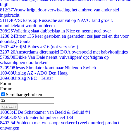
blijft
8
12:37
Vrouw krijgt door verwisseling het embryo van ander stel
ingebracht
51
11:40
VS: kans op Russische aanval op NAVO-land groeit,
munitietekort wordt probleem
3
08:25
Vollering slaat dubbelslag in Nice en neemt geel over
12
08:24
Broer 135 keer gestoken en gesneden: zes jaar cel en tbs voor
doodslag Gouda
16
07:42
VrijMiBabes #316 (not very sfw!)
32
07:20
Amsterdams dierenasiel DOA overspoeld met babykonijntjes
57
09/08
Dikke Van Dale neemt 'vulvalippen' op: 'stigma op
schaamlippen doorbreken'
22
09/08
Jesus Simulator komt naar Nintendo Switch
1
09/08
Uitslag AZ - ADO Den Haag
3
09/08
Uitslag NEC - Telstar
Forum
Forum
Scrollbar gebruiken
opslaan
103
03:43
De Schatkamer van Beeld & Geluid #4
296
03:38
Van kleuter tot puber deel 184
84
02:54
Probleem met webshop: verkeerd (veel duurder) product
ontvangen