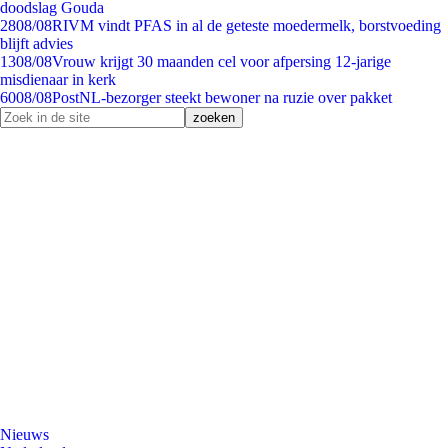
doodslag Gouda
28
08/08
RIVM vindt PFAS in al de geteste moedermelk, borstvoeding
blijft advies
13
08/08
Vrouw krijgt 30 maanden cel voor afpersing 12-jarige
misdienaar in kerk
60
08/08
PostNL-bezorger steekt bewoner na ruzie over pakket
Nieuws