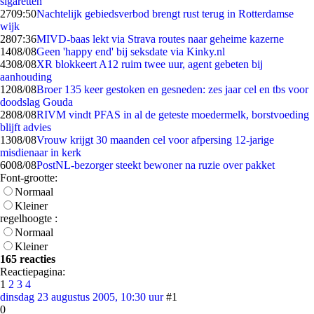
sigaretten
27
09:50
Nachtelijk gebiedsverbod brengt rust terug in Rotterdamse
wijk
28
07:36
MIVD-baas lekt via Strava routes naar geheime kazerne
14
08/08
Geen 'happy end' bij seksdate via Kinky.nl
43
08/08
XR blokkeert A12 ruim twee uur, agent gebeten bij
aanhouding
12
08/08
Broer 135 keer gestoken en gesneden: zes jaar cel en tbs voor
doodslag Gouda
28
08/08
RIVM vindt PFAS in al de geteste moedermelk, borstvoeding
blijft advies
13
08/08
Vrouw krijgt 30 maanden cel voor afpersing 12-jarige
misdienaar in kerk
60
08/08
PostNL-bezorger steekt bewoner na ruzie over pakket
Font-grootte:
Normaal
Kleiner
regelhoogte :
Normaal
Kleiner
165 reacties
Reactiepagina:
1
2
3
4
dinsdag 23 augustus 2005, 10:30 uur
#1
0