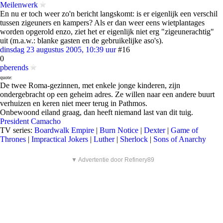
Meilenwerk
En nu er toch weer zo'n bericht langskomt: is er eigenlijk een verschil
tussen zigeuners en kampers? Als er dan weer eens wietplantages
worden opgerold enzo, ziet het er eigenlijk niet erg "zigeunerachtig"
uit (m.a.w.: blanke gasten en de gebruikelijke aso's).
dinsdag 23 augustus 2005, 10:39 uur
#16
0
pberends
quote:
De twee Roma-gezinnen, met enkele jonge kinderen, zijn
ondergebracht op een geheim adres. Ze willen naar een andere buurt
verhuizen en keren niet meer terug in Pathmos.
Onbewoond eiland graag, dan heeft niemand last van dit tuig.
President Camacho
TV series:
Boardwalk Empire
|
Burn Notice
|
Dexter
|
Game of
Thrones
|
Impractical Jokers
|
Luther
|
Sherlock
|
Sons of Anarchy
▼ Advertentie door Refinery89