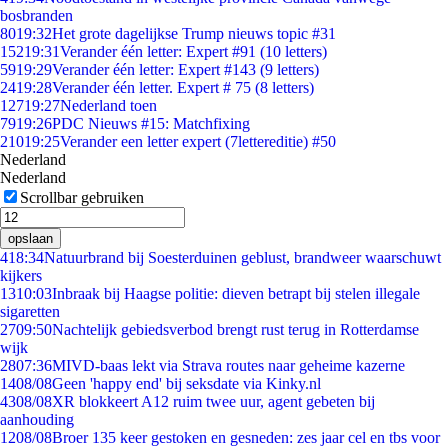
bosbranden
80
19:32
Het grote dagelijkse Trump nieuws topic #31
152
19:31
Verander één letter: Expert #91 (10 letters)
59
19:29
Verander één letter: Expert #143 (9 letters)
24
19:28
Verander één letter. Expert # 75 (8 letters)
127
19:27
Nederland toen
79
19:26
PDC Nieuws #15: Matchfixing
210
19:25
Verander een letter expert (7lettereditie) #50
Nederland
Nederland
Scrollbar gebruiken
opslaan
4
18:34
Natuurbrand bij Soesterduinen geblust, brandweer waarschuwt
kijkers
13
10:03
Inbraak bij Haagse politie: dieven betrapt bij stelen illegale
sigaretten
27
09:50
Nachtelijk gebiedsverbod brengt rust terug in Rotterdamse
wijk
28
07:36
MIVD-baas lekt via Strava routes naar geheime kazerne
14
08/08
Geen 'happy end' bij seksdate via Kinky.nl
43
08/08
XR blokkeert A12 ruim twee uur, agent gebeten bij
aanhouding
12
08/08
Broer 135 keer gestoken en gesneden: zes jaar cel en tbs voor