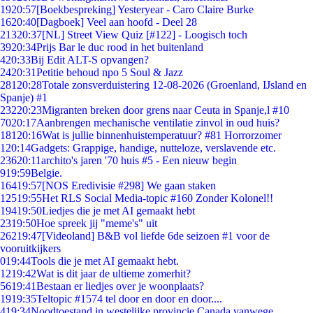
19
20:57
[Boekbespreking] Yesteryear - Caro Claire Burke
16
20:40
[Dagboek] Veel aan hoofd - Deel 28
213
20:37
[NL] Street View Quiz [#122] - Loogisch toch
39
20:34
Prijs Bar le duc rood in het buitenland
4
20:33
Bij Edit ALT-S opvangen?
24
20:31
Petitie behoud npo 5 Soul & Jazz
281
20:28
Totale zonsverduistering 12-08-2026 (Groenland, IJsland en
Spanje) #1
232
20:23
Migranten breken door grens naar Ceuta in Spanje,l #10
70
20:17
Aanbrengen mechanische ventilatie zinvol in oud huis?
181
20:16
Wat is jullie binnenhuistemperatuur? #81 Horrorzomer
1
20:14
Gadgets: Grappige, handige, nutteloze, verslavende etc.
236
20:11
archito's jaren '70 huis #5 - Een nieuw begin
9
19:59
Belgie.
164
19:57
[NOS Eredivisie #298] We gaan staken
125
19:55
Het RLS Social Media-topic #160 Zonder Kolonel!!
194
19:50
Liedjes die je met AI gemaakt hebt
23
19:50
Hoe spreek jij "meme's" uit
262
19:47
[Videoland] B&B vol liefde 6de seizoen #1 voor de
vooruitkijkers
0
19:44
Tools die je met AI gemaakt hebt.
12
19:42
Wat is dit jaar de ultieme zomerhit?
56
19:41
Bestaan er liedjes over je woonplaats?
19
19:35
Teltopic #1574 tel door en door en door....
4
19:34
Noodtoestand in westelijke provincie Canada vanwege