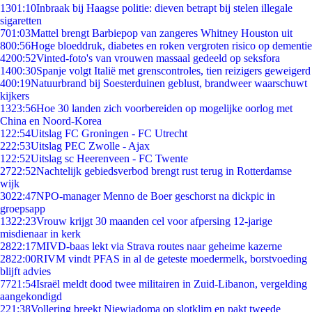
13
01:10
Inbraak bij Haagse politie: dieven betrapt bij stelen illegale
sigaretten
7
01:03
Mattel brengt Barbiepop van zangeres Whitney Houston uit
8
00:56
Hoge bloeddruk, diabetes en roken vergroten risico op dementie
42
00:52
Vinted-foto's van vrouwen massaal gedeeld op seksfora
14
00:30
Spanje volgt Italië met grenscontroles, tien reizigers geweigerd
4
00:19
Natuurbrand bij Soesterduinen geblust, brandweer waarschuwt
kijkers
13
23:56
Hoe 30 landen zich voorbereiden op mogelijke oorlog met
China en Noord-Korea
1
22:54
Uitslag FC Groningen - FC Utrecht
2
22:53
Uitslag PEC Zwolle - Ajax
1
22:52
Uitslag sc Heerenveen - FC Twente
27
22:52
Nachtelijk gebiedsverbod brengt rust terug in Rotterdamse
wijk
30
22:47
NPO-manager Menno de Boer geschorst na dickpic in
groepsapp
13
22:23
Vrouw krijgt 30 maanden cel voor afpersing 12-jarige
misdienaar in kerk
28
22:17
MIVD-baas lekt via Strava routes naar geheime kazerne
28
22:00
RIVM vindt PFAS in al de geteste moedermelk, borstvoeding
blijft advies
77
21:54
Israël meldt dood twee militairen in Zuid-Libanon, vergelding
aangekondigd
2
21:38
Vollering breekt Niewiadoma op slotklim en pakt tweede