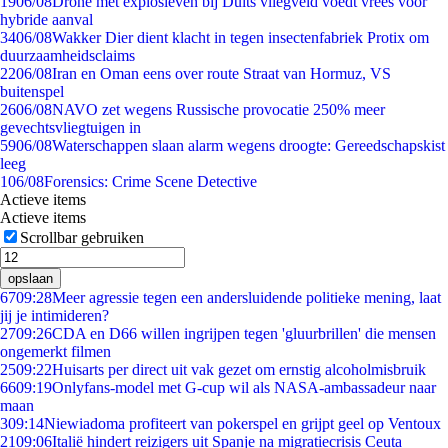
19
06/08
Drone met explosieven bij Duits vliegveld voedt vrees voor
hybride aanval
34
06/08
Wakker Dier dient klacht in tegen insectenfabriek Protix om
duurzaamheidsclaims
22
06/08
Iran en Oman eens over route Straat van Hormuz, VS
buitenspel
26
06/08
NAVO zet wegens Russische provocatie 250% meer
gevechtsvliegtuigen in
59
06/08
Waterschappen slaan alarm wegens droogte: Gereedschapskist
leeg
1
06/08
Forensics: Crime Scene Detective
Actieve items
Actieve items
Scrollbar gebruiken
opslaan
67
09:28
Meer agressie tegen een andersluidende politieke mening, laat
jij je intimideren?
27
09:26
CDA en D66 willen ingrijpen tegen 'gluurbrillen' die mensen
ongemerkt filmen
25
09:22
Huisarts per direct uit vak gezet om ernstig alcoholmisbruik
66
09:19
Onlyfans-model met G-cup wil als NASA-ambassadeur naar
maan
3
09:14
Niewiadoma profiteert van pokerspel en grijpt geel op Ventoux
21
09:06
Italië hindert reizigers uit Spanje na migratiecrisis Ceuta