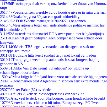
11
17:56
Benzineprijs daalt verder, onzekerheid over Straat van Hormuz
blijft
36
17:47
Voedselprijzen wereldwijd op hoogste niveau in ruim drie jaar
23
14:33
Quake krijgt na 30 jaar een gratis uitbreiding
2
14:30
De FOK!Voetbalmanager 2026/2027 is begonnen
66
13:48
Meer agressie tegen een andersluidende politieke mening, laat
jij je intimideren?
31
11:52
Amsterdams dierenasiel DOA overspoeld met babykonijntjes
25
11:46
Kabinet geeft bedrijven geen compensatie voor schade door
laagwater
23
11:14
OM eist TBS tegen verwarde man die agenten stak met
aardappelschilmesje
30
11:08
Tropische hitte keert zondag terug met lokaal 32 graden
30
10:12
Trump grijpt weer in op automatisch staatsburgerschap bij
geboorte in VS
55
09:51
Dikke Van Dale neemt 'vulvalippen' op: 'stigma op
schaamlippen doorbreken'
15
09:40
Meta krijgt half miljard boete voor mentale schade bij jongeren
24
09:37
Denemarken pakt AI-gebruik in scholen aan: extra mondelinge
examens
25
07/08
Peter Faber (82) overleden
4
07/08
Trailers kijken: de bioscoopreleases van week 32
0
07/08
Ajax veel te sterk voor Shelbourne, maar houdt schade beperkt
1
07/08
Nieuwkomers schitteren bij ruime Europese zege FC Twente
19
07/08
Random Pics van de Dag #1978