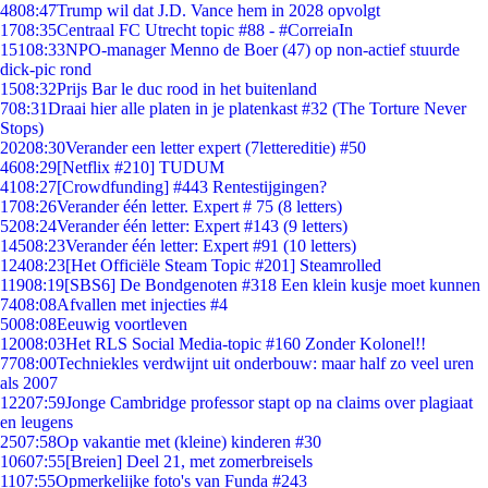
48
08:47
Trump wil dat J.D. Vance hem in 2028 opvolgt
17
08:35
Centraal FC Utrecht topic #88 - #CorreiaIn
151
08:33
NPO-manager Menno de Boer (47) op non-actief stuurde
dick-pic rond
15
08:32
Prijs Bar le duc rood in het buitenland
7
08:31
Draai hier alle platen in je platenkast #32 (The Torture Never
Stops)
202
08:30
Verander een letter expert (7lettereditie) #50
46
08:29
[Netflix #210] TUDUM
41
08:27
[Crowdfunding] #443 Rentestijgingen?
17
08:26
Verander één letter. Expert # 75 (8 letters)
52
08:24
Verander één letter: Expert #143 (9 letters)
145
08:23
Verander één letter: Expert #91 (10 letters)
124
08:23
[Het Officiële Steam Topic #201] Steamrolled
119
08:19
[SBS6] De Bondgenoten #318 Een klein kusje moet kunnen
74
08:08
Afvallen met injecties #4
50
08:08
Eeuwig voortleven
120
08:03
Het RLS Social Media-topic #160 Zonder Kolonel!!
77
08:00
Techniekles verdwijnt uit onderbouw: maar half zo veel uren
als 2007
122
07:59
Jonge Cambridge professor stapt op na claims over plagiaat
en leugens
25
07:58
Op vakantie met (kleine) kinderen #30
106
07:55
[Breien] Deel 21, met zomerbreisels
11
07:55
Opmerkelijke foto's van Funda #243