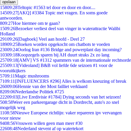
opslaan
158
09:28
Teltopic #1563 tel door en door en door....
145
09:27
[AKQ] #3384 Topic met vragen. En soms goede
antwoorden.
8
09:27
Hoe hiermee om te gaan?
15
09:26
Bezoeker verliest deel van vinger in waterattractie Walibi
Holland
291
09:26
[Dagboek] Veel aan hoofd - Deel 27
189
09:25
Boeken worden opgekocht om chatbots te voeden
230
09:24
Oorlog Iran #136 Bridge and powerplant day incoming?
103
09:18
Koopzegels sparen bij AH duurt straks 2x zo lang
257
09:18
[AMV] VS #1312 spammers van de internationale rechtsorde
255
09:13
[Videoland] B&B vol liefde 6de seizoen #1 voor de
vooruitkijkers
57
09:11
Magic mushrooms
71
09:11
[INFLUENCERS #296] Alles is welkom kneuzing of breuk
260
09:06
Hennie van der Most failliet verklaard
82
09:06
Nederlandse Politiek #725
222
09:03
[Live Eredivisie #1784] Dying seconds van het seizoen!
5
08:58
Weer een parkeergarage dicht in Dordrecht, auto's zo snel
mogelijk weg
11
08:58
Nieuwe Europese richtlijn: vaker repareren ipv vervangen
voor nieuw
94
08:56
Vrouwen willen geen man meer #30
226
08:48
Nederland stevent af op watertekort