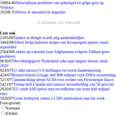
190
04:46
Niewiadoma profiteert van pokerspel en grijpt geel op
Ventoux
162
08:35
Nieuw te streamen in augustus
▼ Advertentie door Refinery89
Lees ook
21
05/08
Tanken in België wordt nóg aantrekkelijker
34
04/08
Albert Heijn halveert tempo van Koopzegels sparen vanaf
september
25
04/08
Lekker op vakantie naar Afghanistan volgens Taliban geen
probleem
96
30/07
Bevolkingsgroei Nederland zakt naar laagste niveau sinds
2020
9
24/07
EU slikt nieuwe VS-heffingen en vreest handelsoorlog
4
24/07
Brussel beboet Google met 890 miljoen voor DMA-overtreding
5
21/07
Claimstichting sleept ACM voor rechter om Flexenergie-fiasco
54
21/07
Trump treft Canada met nieuwe invoerheffing van 50 procent
29
20/07
EU straft AliExpress met recordboete van ruim half miljard
euro
59
20/07
Grote bedrijven zetten 13.500 asielzoekers aan het werk
Font-grootte:
Normaal
Kleiner