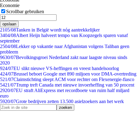
Economie
Scrollbar gebruiken
opslaan
21
05/08
Tanken in België wordt nóg aantrekkelijker
34
04/08
Albert Heijn halveert tempo van Koopzegels sparen vanaf
september
25
04/08
Lekker op vakantie naar Afghanistan volgens Taliban geen
probleem
96
30/07
Bevolkingsgroei Nederland zakt naar laagste niveau sinds
2020
9
24/07
EU slikt nieuwe VS-heffingen en vreest handelsoorlog
4
24/07
Brussel beboet Google met 890 miljoen voor DMA-overtreding
5
21/07
Claimstichting sleept ACM voor rechter om Flexenergie-fiasco
54
21/07
Trump treft Canada met nieuwe invoerheffing van 50 procent
29
20/07
EU straft AliExpress met recordboete van ruim half miljard
euro
59
20/07
Grote bedrijven zetten 13.500 asielzoekers aan het werk