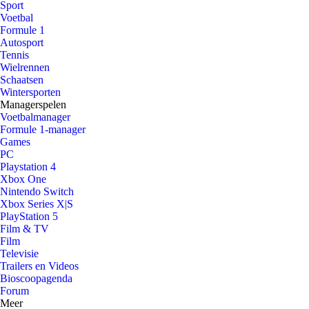
Sport
Voetbal
Formule 1
Autosport
Tennis
Wielrennen
Schaatsen
Wintersporten
Managerspelen
Voetbalmanager
Formule 1-manager
Games
PC
Playstation 4
Xbox One
Nintendo Switch
Xbox Series X|S
PlayStation 5
Film & TV
Film
Televisie
Trailers en Videos
Bioscoopagenda
Forum
Meer