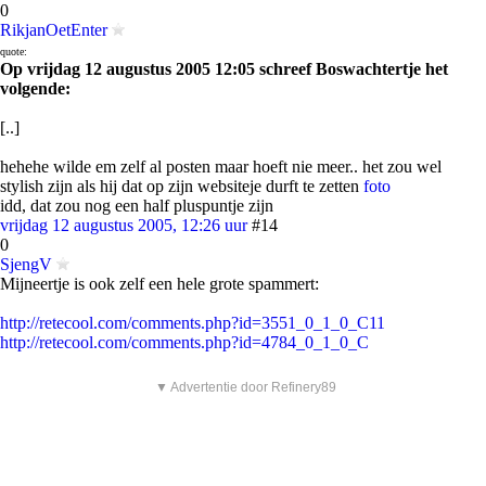
0
RikjanOetEnter
quote:
Op vrijdag 12 augustus 2005 12:05 schreef Boswachtertje het
volgende:
[..]
hehehe wilde em zelf al posten maar hoeft nie meer.. het zou wel
stylish zijn als hij dat op zijn websiteje durft te zetten
foto
idd, dat zou nog een half pluspuntje zijn
vrijdag 12 augustus 2005, 12:26 uur
#14
0
SjengV
Mijneertje is ook zelf een hele grote spammert:
http://retecool.com/comments.php?id=3551_0_1_0_C11
http://retecool.com/comments.php?id=4784_0_1_0_C
▼ Advertentie door Refinery89