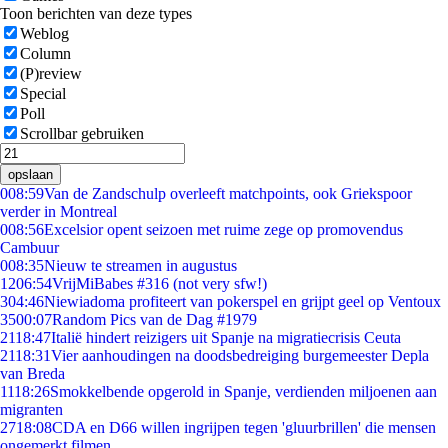
Toon berichten van deze types
Weblog
Column
(P)review
Special
Poll
Scrollbar gebruiken
opslaan
0
08:59
Van de Zandschulp overleeft matchpoints, ook Griekspoor
verder in Montreal
0
08:56
Excelsior opent seizoen met ruime zege op promovendus
Cambuur
0
08:35
Nieuw te streamen in augustus
12
06:54
VrijMiBabes #316 (not very sfw!)
3
04:46
Niewiadoma profiteert van pokerspel en grijpt geel op Ventoux
35
00:07
Random Pics van de Dag #1979
21
18:47
Italië hindert reizigers uit Spanje na migratiecrisis Ceuta
21
18:31
Vier aanhoudingen na doodsbedreiging burgemeester Depla
van Breda
11
18:26
Smokkelbende opgerold in Spanje, verdienden miljoenen aan
migranten
27
18:08
CDA en D66 willen ingrijpen tegen 'gluurbrillen' die mensen
ongemerkt filmen