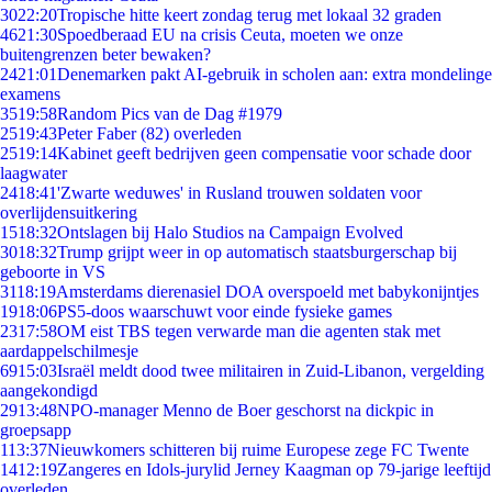
30
22:20
Tropische hitte keert zondag terug met lokaal 32 graden
46
21:30
Spoedberaad EU na crisis Ceuta, moeten we onze
buitengrenzen beter bewaken?
24
21:01
Denemarken pakt AI-gebruik in scholen aan: extra mondelinge
examens
35
19:58
Random Pics van de Dag #1979
25
19:43
Peter Faber (82) overleden
25
19:14
Kabinet geeft bedrijven geen compensatie voor schade door
laagwater
24
18:41
'Zwarte weduwes' in Rusland trouwen soldaten voor
overlijdensuitkering
15
18:32
Ontslagen bij Halo Studios na Campaign Evolved
30
18:32
Trump grijpt weer in op automatisch staatsburgerschap bij
geboorte in VS
31
18:19
Amsterdams dierenasiel DOA overspoeld met babykonijntjes
19
18:06
PS5-doos waarschuwt voor einde fysieke games
23
17:58
OM eist TBS tegen verwarde man die agenten stak met
aardappelschilmesje
69
15:03
Israël meldt dood twee militairen in Zuid-Libanon, vergelding
aangekondigd
29
13:48
NPO-manager Menno de Boer geschorst na dickpic in
groepsapp
1
13:37
Nieuwkomers schitteren bij ruime Europese zege FC Twente
14
12:19
Zangeres en Idols-jurylid Jerney Kaagman op 79-jarige leeftijd
overleden