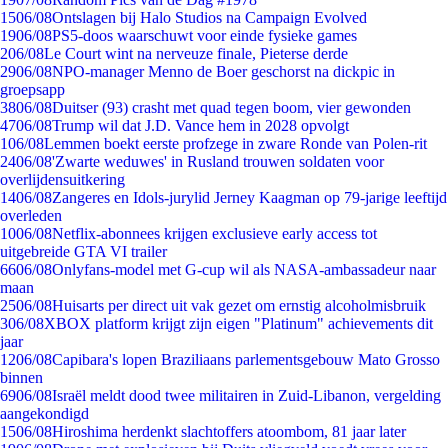
15
06/08
Ontslagen bij Halo Studios na Campaign Evolved
19
06/08
PS5-doos waarschuwt voor einde fysieke games
2
06/08
Le Court wint na nerveuze finale, Pieterse derde
29
06/08
NPO-manager Menno de Boer geschorst na dickpic in
groepsapp
38
06/08
Duitser (93) crasht met quad tegen boom, vier gewonden
47
06/08
Trump wil dat J.D. Vance hem in 2028 opvolgt
1
06/08
Lemmen boekt eerste profzege in zware Ronde van Polen-rit
24
06/08
'Zwarte weduwes' in Rusland trouwen soldaten voor
overlijdensuitkering
14
06/08
Zangeres en Idols-jurylid Jerney Kaagman op 79-jarige leeftijd
overleden
10
06/08
Netflix-abonnees krijgen exclusieve early access tot
uitgebreide GTA VI trailer
66
06/08
Onlyfans-model met G-cup wil als NASA-ambassadeur naar
maan
25
06/08
Huisarts per direct uit vak gezet om ernstig alcoholmisbruik
3
06/08
XBOX platform krijgt zijn eigen "Platinum" achievements dit
jaar
12
06/08
Capibara's lopen Braziliaans parlementsgebouw Mato Grosso
binnen
69
06/08
Israël meldt dood twee militairen in Zuid-Libanon, vergelding
aangekondigd
15
06/08
Hiroshima herdenkt slachtoffers atoombom, 81 jaar later