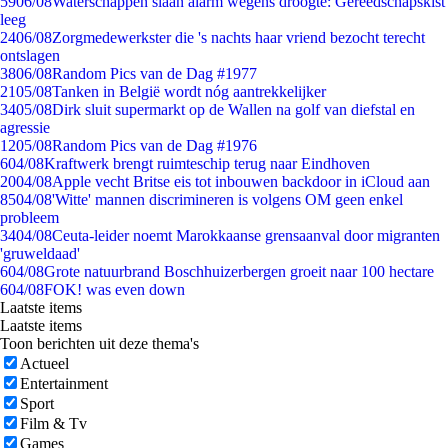
59
06/08
Waterschappen slaan alarm wegens droogte: Gereedschapskist
leeg
24
06/08
Zorgmedewerkster die 's nachts haar vriend bezocht terecht
ontslagen
38
06/08
Random Pics van de Dag #1977
21
05/08
Tanken in België wordt nóg aantrekkelijker
34
05/08
Dirk sluit supermarkt op de Wallen na golf van diefstal en
agressie
12
05/08
Random Pics van de Dag #1976
6
04/08
Kraftwerk brengt ruimteschip terug naar Eindhoven
20
04/08
Apple vecht Britse eis tot inbouwen backdoor in iCloud aan
85
04/08
'Witte' mannen discrimineren is volgens OM geen enkel
probleem
34
04/08
Ceuta-leider noemt Marokkaanse grensaanval door migranten
'gruweldaad'
6
04/08
Grote natuurbrand Boschhuizerbergen groeit naar 100 hectare
6
04/08
FOK! was even down
Laatste items
Laatste items
Toon berichten uit deze thema's
Actueel
Entertainment
Sport
Film & Tv
Games