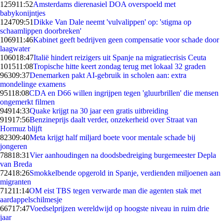
1259
11:52
Amsterdams dierenasiel DOA overspoeld met
babykonijntjes
1247
09:51
Dikke Van Dale neemt 'vulvalippen' op: 'stigma op
schaamlippen doorbreken'
1069
11:46
Kabinet geeft bedrijven geen compensatie voor schade door
laagwater
1060
18:47
Italië hindert reizigers uit Spanje na migratiecrisis Ceuta
1015
11:08
Tropische hitte keert zondag terug met lokaal 32 graden
963
09:37
Denemarken pakt AI-gebruik in scholen aan: extra
mondelinge examens
951
18:08
CDA en D66 willen ingrijpen tegen 'gluurbrillen' die mensen
ongemerkt filmen
949
14:33
Quake krijgt na 30 jaar een gratis uitbreiding
919
17:56
Benzineprijs daalt verder, onzekerheid over Straat van
Hormuz blijft
823
09:40
Meta krijgt half miljard boete voor mentale schade bij
jongeren
788
18:31
Vier aanhoudingen na doodsbedreiging burgemeester Depla
van Breda
724
18:26
Smokkelbende opgerold in Spanje, verdienden miljoenen aan
migranten
712
11:14
OM eist TBS tegen verwarde man die agenten stak met
aardappelschilmesje
667
17:47
Voedselprijzen wereldwijd op hoogste niveau in ruim drie
jaar