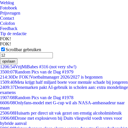
Weblog
Fotoboek
Prijsvragen
Contact
Colofon
Feedback
Tip de redactie
FOK!
FOK!
Scrollbar gebruiken
opslaan
12
06:54
VrijMiBabes #316 (not very sfw!)
35
00:07
Random Pics van de Dag #1979
2
14:30
De FOK!Voetbalmanager 2026/2027 is begonnen
15
09:40
Meta krijgt half miljard boete voor mentale schade bij jongeren
24
09:37
Denemarken pakt AI-gebruik in scholen aan: extra mondelinge
examens
19
07/08
Random Pics van de Dag #1978
66
06/08
Onlyfans-model met G-cup wil als NASA-ambassadeur naar
maan
25
06/08
Huisarts per direct uit vak gezet om ernstig alcoholmisbruik
19
06/08
Drone met explosieven bij Duits vliegveld voedt vrees voor
hybride aanval