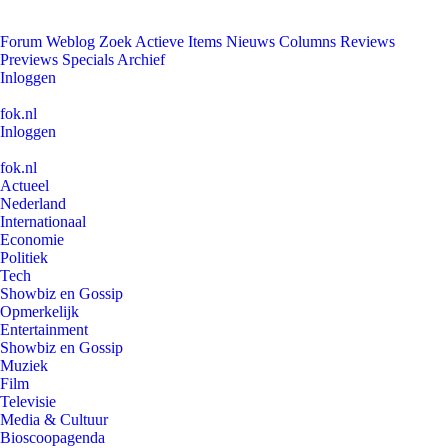
Forum
Weblog
Zoek
Actieve Items
Nieuws
Columns
Reviews
Previews
Specials
Archief
Inloggen
fok.nl
Inloggen
fok.nl
Actueel
Nederland
Internationaal
Economie
Politiek
Tech
Showbiz en Gossip
Opmerkelijk
Entertainment
Showbiz en Gossip
Muziek
Film
Televisie
Media & Cultuur
Bioscoopagenda