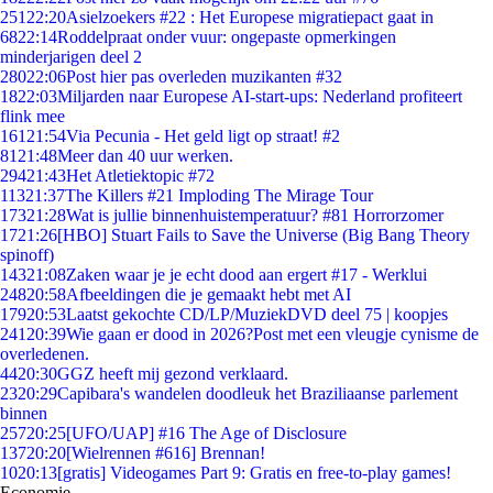
251
22:20
Asielzoekers #22 : Het Europese migratiepact gaat in
68
22:14
Roddelpraat onder vuur: ongepaste opmerkingen
minderjarigen deel 2
280
22:06
Post hier pas overleden muzikanten #32
18
22:03
Miljarden naar Europese AI-start-ups: Nederland profiteert
flink mee
161
21:54
Via Pecunia - Het geld ligt op straat! #2
81
21:48
Meer dan 40 uur werken.
294
21:43
Het Atletiektopic #72
113
21:37
The Killers #21 Imploding The Mirage Tour
173
21:28
Wat is jullie binnenhuistemperatuur? #81 Horrorzomer
17
21:26
[HBO] Stuart Fails to Save the Universe (Big Bang Theory
spinoff)
143
21:08
Zaken waar je je echt dood aan ergert #17 - Werklui
248
20:58
Afbeeldingen die je gemaakt hebt met AI
179
20:53
Laatst gekochte CD/LP/MuziekDVD deel 75 | koopjes
241
20:39
Wie gaan er dood in 2026?Post met een vleugje cynisme de
overledenen.
44
20:30
GGZ heeft mij gezond verklaard.
23
20:29
Capibara's wandelen doodleuk het Braziliaanse parlement
binnen
257
20:25
[UFO/UAP] #16 The Age of Disclosure
137
20:20
[Wielrennen #616] Brennan!
10
20:13
[gratis] Videogames Part 9: Gratis en free-to-play games!
Economie