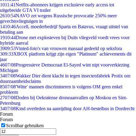
10
11:41
Netflix-abonnees krijgen exclusieve early access tot
uitgebreide GTA VI trailer
26
10:54
NAVO zet wegens Russische provocatie 250% meer
gevechtsvliegtuigen in
14
10:46
Accell, moederbedrijf Sparta en Batavus, vraagt uitstel van
betaling aan
19
10:44
Drone met explosieven bij Duits vliegveld voedt vrees voor
hybride aanval
39
09:53
Vinted-foto's van vrouwen massaal gedeeld op seksfora
3
09:33
XBOX platform krijgt zijn eigen "Platinum" achievements dit
jaar
46
07/08
Progressieve Democraat El-Sayed wint nipt voorverkiezing
Michigan
34
07/08
Wakker Dier dient klacht in tegen insectenfabriek Protix om
duurzaamheidsclaims
85
07/08
'Witte' mannen discrimineren is volgens OM geen enkel
probleem
27
07/08
Doden bij Oekraïense droneaanvallen op Moskou en Sint-
Petersburg
34
07/08
Kind overleden na aanrijding door AH-bestelbus in Dordrecht
Forum
Forum
Scrollbar gebruiken