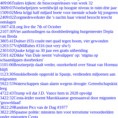
4
09:06
Trailers kijken: de bioscoopreleases van week 32
36
09:03
Voedselprijzen wereldwijd op hoogste niveau in ruim drie jaar
15
09:02
Meta krijgt half miljard boete voor mentale schade bij jongeren
24
09:02
Zorgmedewerkster die 's nachts haar vriend bezocht terecht
ontslagen
16
07:43
Long live the 7th of October
21
07:30
Vier aanhoudingen na doodsbedreiging burgemeester Depla
van Breda
38
05:41
Duitser (93) crasht met quad tegen boom, vier gewonden
12
03:57
VrijMiBabes #316 (not very sfw!)
23
03:02
Quake krijgt na 30 jaar een gratis uitbreiding
55
01:42
Dikke Van Dale neemt 'vulvalippen' op: 'stigma op
schaamlippen doorbreken'
11
01:06
Benzineprijs daalt verder, onzekerheid over Straat van Hormuz
blijft
11
23:30
Smokkelbende opgerold in Spanje, verdienden miljoenen aan
migranten
59
22:53
Waterschappen slaan alarm wegens droogte: Gereedschapskist
leeg
47
22:43
Trump wil dat J.D. Vance hem in 2028 opvolgt
34
22:32
Ceuta-leider noemt Marokkaanse grensaanval door migranten
'gruweldaad'
38
22:29
Random Pics van de Dag #1977
38
22:28
Spaanse politie: minstens tien voor terrorisme veroordeelden
onder migranten Ceuta