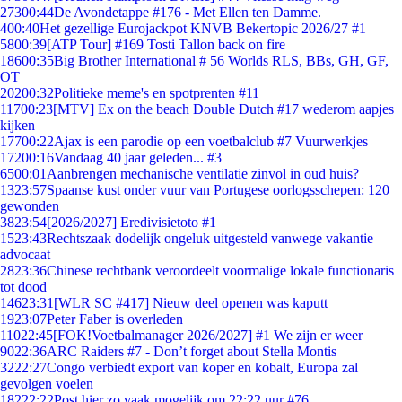
273
00:44
De Avondetappe #176 - Met Ellen ten Damme.
4
00:40
Het gezellige Eurojackpot KNVB Bekertopic 2026/27 #1
58
00:39
[ATP Tour] #169 Tosti Tallon back on fire
186
00:35
Big Brother International # 56 Worlds RLS, BBs, GH, GF,
OT
202
00:32
Politieke meme's en spotprenten #11
117
00:23
[MTV] Ex on the beach Double Dutch #17 wederom aapjes
kijken
177
00:22
Ajax is een parodie op een voetbalclub #7 Vuurwerkjes
172
00:16
Vandaag 40 jaar geleden... #3
65
00:01
Aanbrengen mechanische ventilatie zinvol in oud huis?
13
23:57
Spaanse kust onder vuur van Portugese oorlogsschepen: 120
gewonden
38
23:54
[2026/2027] Eredivisietoto #1
15
23:43
Rechtszaak dodelijk ongeluk uitgesteld vanwege vakantie
advocaat
28
23:36
Chinese rechtbank veroordeelt voormalige lokale functionaris
tot dood
146
23:31
[WLR SC #417] Nieuw deel openen was kaputt
19
23:07
Peter Faber is overleden
110
22:45
[FOK!Voetbalmanager 2026/2027] #1 We zijn er weer
90
22:36
ARC Raiders #7 - Don’t forget about Stella Montis
32
22:27
Congo verbiedt export van koper en kobalt, Europa zal
gevolgen voelen
182
22:22
Post hier zo vaak mogelijk om 22:22 uur #76