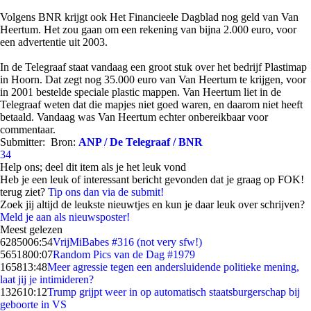
Volgens BNR krijgt ook Het Financieele Dagblad nog geld van Van
Heertum. Het zou gaan om een rekening van bijna 2.000 euro, voor
een advertentie uit 2003.
In de Telegraaf staat vandaag een groot stuk over het bedrijf Plastimap
in Hoorn. Dat zegt nog 35.000 euro van Van Heertum te krijgen, voor
in 2001 bestelde speciale plastic mappen. Van Heertum liet in de
Telegraaf weten dat die mapjes niet goed waren, en daarom niet heeft
betaald. Vandaag was Van Heertum echter onbereikbaar voor
commentaar.
Submitter:
Bron:
ANP / De Telegraaf / BNR
34
Help ons; deel dit item als je het leuk vond
Heb je een leuk of interessant bericht gevonden dat je graag op FOK!
terug ziet?
Tip ons dan via de submit!
Zoek jij altijd de leukste nieuwtjes en kun je daar leuk over schrijven?
Meld je aan als nieuwsposter!
Meest gelezen
62850
06:54
VrijMiBabes #316 (not very sfw!)
56518
00:07
Random Pics van de Dag #1979
1658
13:48
Meer agressie tegen een andersluidende politieke mening,
laat jij je intimideren?
1326
10:12
Trump grijpt weer in op automatisch staatsburgerschap bij
geboorte in VS