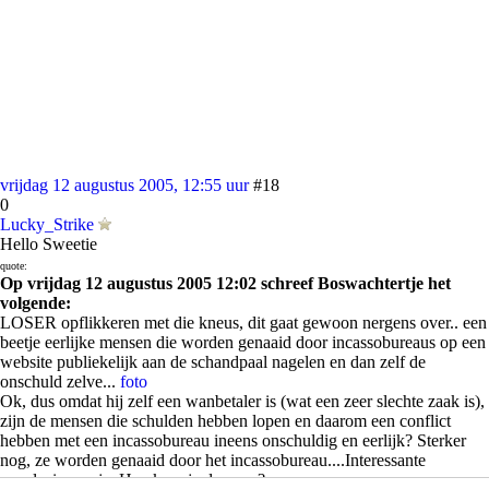
vrijdag 12 augustus 2005, 12:55 uur
#18
0
Lucky_Strike
Hello Sweetie
quote:
Op vrijdag 12 augustus 2005 12:02 schreef Boswachtertje het
volgende:
LOSER opflikkeren met die kneus, dit gaat gewoon nergens over.. een
beetje eerlijke mensen die worden genaaid door incassobureaus op een
website publiekelijk aan de schandpaal nagelen en dan zelf de
onschuld zelve...
foto
Ok, dus omdat hij zelf een wanbetaler is (wat een zeer slechte zaak is),
zijn de mensen die schulden hebben lopen en daarom een conflict
hebben met een incassobureau ineens onschuldig en eerlijk? Sterker
nog, ze worden genaaid door het incassobureau....Interessante
conclusie van je. Hoe kom je daaraan?