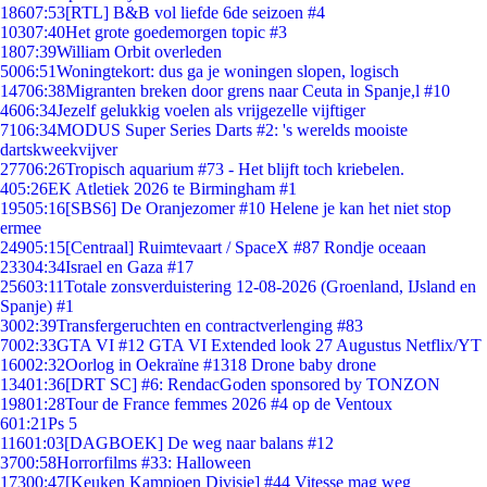
186
07:53
[RTL] B&B vol liefde 6de seizoen #4
103
07:40
Het grote goedemorgen topic #3
18
07:39
William Orbit overleden
50
06:51
Woningtekort: dus ga je woningen slopen, logisch
147
06:38
Migranten breken door grens naar Ceuta in Spanje,l #10
46
06:34
Jezelf gelukkig voelen als vrijgezelle vijftiger
71
06:34
MODUS Super Series Darts #2: 's werelds mooiste
dartskweekvijver
277
06:26
Tropisch aquarium #73 - Het blijft toch kriebelen.
4
05:26
EK Atletiek 2026 te Birmingham #1
195
05:16
[SBS6] De Oranjezomer #10 Helene je kan het niet stop
ermee
249
05:15
[Centraal] Ruimtevaart / SpaceX #87 Rondje oceaan
233
04:34
Israel en Gaza #17
256
03:11
Totale zonsverduistering 12-08-2026 (Groenland, IJsland en
Spanje) #1
30
02:39
Transfergeruchten en contractverlenging #83
70
02:33
GTA VI #12 GTA VI Extended look 27 Augustus Netflix/YT
160
02:32
Oorlog in Oekraïne #1318 Drone baby drone
134
01:36
[DRT SC] #6: RendacGoden sponsored by TONZON
198
01:28
Tour de France femmes 2026 #4 op de Ventoux
6
01:21
Ps 5
116
01:03
[DAGBOEK] De weg naar balans #12
37
00:58
Horrorfilms #33: Halloween
173
00:47
[Keuken Kampioen Divisie] #44 Vitesse mag weg